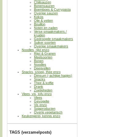
Chilisauzen
Bonensauzen
Boemboes & Currypasta
Overige sauzen
Kokos
Olie & vetten
Bouillon
Noten en zaden
Verse smaakmakers /
kruiden
Gedroogde smaakmakers
Suiker soorten
Overige smaakmakers
Noodles, rijst enzo
Rijst & Granen
Meelsoorten
Bonen
Noodles
Deegvellen
Snacks, snoep, thee enzo
Dimsum (-achtige hapjes)
Snacks
Thee & koffie
Drank
Zoetigheden
Vlees, vis, tofu enzo
Vlees
Gevogelte
Vis enzo
Sojaproducten
Overig vegetarisch
Keukengerei, kennis enzo
TAGS (verzamelposts)