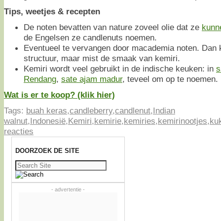
Tips, weetjes & recepten
De noten bevatten van nature zoveel olie dat ze
kunn
de Engelsen ze candlenuts noemen.
Eventueel te vervangen door macademia noten. Dan kr
structuur, maar mist de smaak van kemiri.
Kemiri wordt veel gebruikt in de indische keuken: in
s
Rendang
,
sate ajam madur
, teveel om op te noemen.
Wat is er te koop? (klik hier)
Tags:
buah keras
,
candleberry
,
candlenut
,
Indian
walnut
,
Indonesië
,
Kemiri
,
kemirie
,
kemiries
,
kemirinootjes
,
ku
reacties
DOORZOEK DE SITE
Zoeken
naar:
- advertentie -