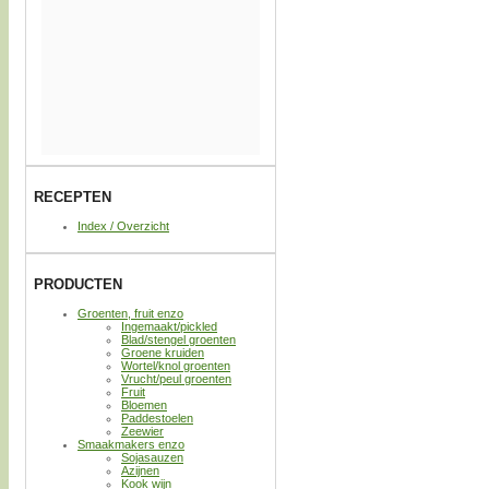
RECEPTEN
Index / Overzicht
PRODUCTEN
Groenten, fruit enzo
Ingemaakt/pickled
Blad/stengel groenten
Groene kruiden
Wortel/knol groenten
Vrucht/peul groenten
Fruit
Bloemen
Paddestoelen
Zeewier
Smaakmakers enzo
Sojasauzen
Azijnen
Kook wijn