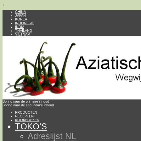
↓
CHINA
JAPAN
KOREA
INDONESIË
INDIA
THAILAND
VIETNAM
Spring naar de primaire inhoud
Spring naar de secundaire inhoud
PRODUCTEN
RECEPTEN
KOOKBOEKEN
TOKO’S
Adreslijst NL