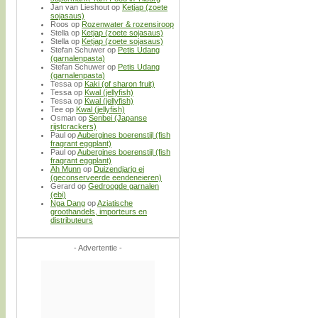
Jan van Lieshout
op
Ketjap (zoete
sojasaus)
Roos
op
Rozenwater & rozensiroop
Stella
op
Ketjap (zoete sojasaus)
Stella
op
Ketjap (zoete sojasaus)
Stefan Schuwer
op
Petis Udang
(garnalenpasta)
Stefan Schuwer
op
Petis Udang
(garnalenpasta)
Tessa
op
Kaki (of sharon fruit)
Tessa
op
Kwal (jellyfish)
Tessa
op
Kwal (jellyfish)
Tee
op
Kwal (jellyfish)
Osman
op
Senbei (Japanse
rijstcrackers)
Paul
op
Aubergines boerenstijl (fish
fragrant eggplant)
Paul
op
Aubergines boerenstijl (fish
fragrant eggplant)
Ah Munn
op
Duizendjarig ei
(geconserveerde eendeneieren)
Gerard
op
Gedroogde garnalen
(ebi)
Nga Dang
op
Aziatische
groothandels, importeurs en
distributeurs
- Advertentie -