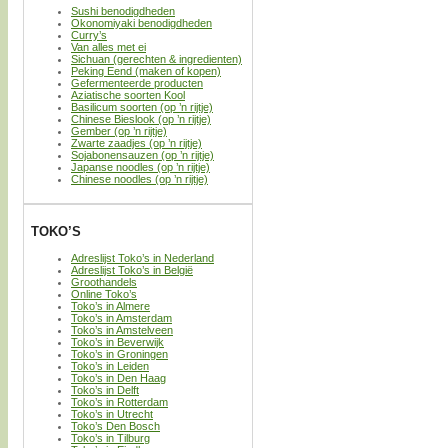
Sushi benodigdheden
Okonomiyaki benodigdheden
Curry’s
Van alles met ei
Sichuan (gerechten & ingredienten)
Peking Eend (maken of kopen)
Gefermenteerde producten
Aziatische soorten Kool
Basilicum soorten (op ’n rijtje)
Chinese Bieslook (op ’n rijtje)
Gember (op ’n rijtje)
Zwarte zaadjes (op ’n rijtje)
Sojabonensauzen (op ’n rijtje)
Japanse noodles (op ’n rijtje)
Chinese noodles (op ’n rijtje)
TOKO’S
Adreslijst Toko’s in Nederland
Adreslijst Toko’s in België
Groothandels
Online Toko’s
Toko’s in Almere
Toko’s in Amsterdam
Toko’s in Amstelveen
Toko’s in Beverwijk
Toko’s in Groningen
Toko’s in Leiden
Toko’s in Den Haag
Toko’s in Delft
Toko’s in Rotterdam
Toko’s in Utrecht
Toko’s Den Bosch
Toko’s in Tilburg