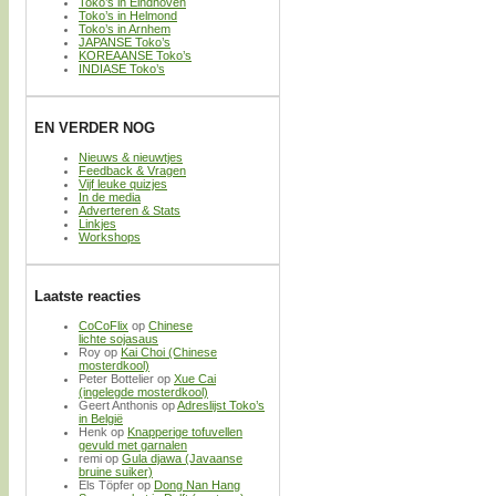
Toko’s in Eindhoven
Toko’s in Helmond
Toko’s in Arnhem
JAPANSE Toko’s
KOREAANSE Toko’s
INDIASE Toko’s
EN VERDER NOG
Nieuws & nieuwtjes
Feedback & Vragen
Vijf leuke quizjes
In de media
Adverteren & Stats
Linkjes
Workshops
Laatste reacties
CoCoFlix
op
Chinese
lichte sojasaus
Roy
op
Kai Choi (Chinese
mosterdkool)
Peter Bottelier
op
Xue Cai
(ingelegde mosterdkool)
Geert Anthonis
op
Adreslijst Toko’s
in België
Henk
op
Knapperige tofuvellen
gevuld met garnalen
remi
op
Gula djawa (Javaanse
bruine suiker)
Els Töpfer
op
Dong Nan Hang