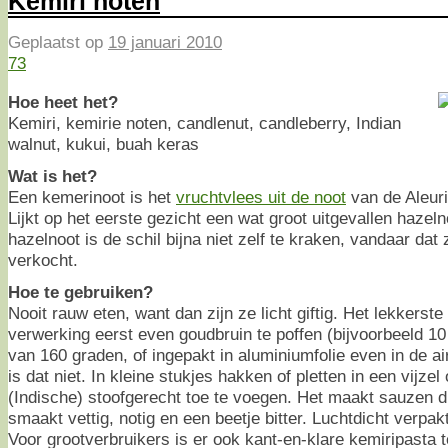
Kemiri noten
Geplaatst op
19 januari 2010
73
Hoe heet het?
Kemiri, kemirie noten, candlenut, candleberry, Indian
walnut, kukui, buah keras
Wat is het?
Een kemerinoot is het
vruchtvlees uit de noot
van de Aleur
Lijkt op het eerste gezicht een wat groot uitgevallen haze
hazelnoot is de schil bijna niet zelf te kraken, vandaar dat
verkocht.
Hoe te gebruiken?
Nooit rauw eten, want dan zijn ze licht giftig. Het lekkerst
verwerking eerst even goudbruin te poffen (bijvoorbeeld 10
van 160 graden, of ingepakt in aluminiumfolie even in de ai
is dat niet. In kleine stukjes hakken of pletten in een vijze
(Indische) stoofgerecht toe te voegen. Het maakt sauzen di
smaakt vettig, notig en een beetje bitter. Luchtdicht verpak
Voor grootverbruikers is er ook kant-en-klare kemiripasta 