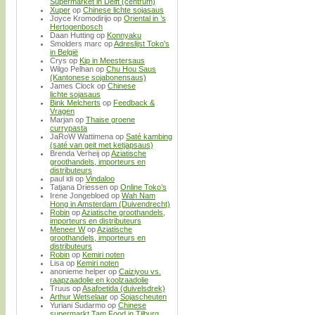
Supermarket in Delft (centrum)
Xuper
op
Chinese lichte sojasaus
Joyce Kromodirijo
op
Oriental in ’s
Hertogenbosch
Daan Hutting
op
Konnyaku
Smolders marc
op
Adreslijst Toko’s
in België
Crys
op
Kip in Meestersaus
Wilgo Pelhan
op
Chu Hou Saus
(Kantonese sojabonensaus)
James Clock
op
Chinese
lichte sojasaus
Bink Melcherts
op
Feedback &
Vragen
Marjan
op
Thaise groene
currypasta
JaRoW Wattimena
op
Saté kambing
(saté van geit met ketjapsaus)
Brenda Verheij
op
Aziatische
groothandels, importeurs en
distributeurs
paul idi
op
Vindaloo
Tatjana Driessen
op
Online Toko’s
Irene Jongebloed
op
Wah Nam
Hong in Amsterdam (Duivendrecht)
Robin
op
Aziatische groothandels,
importeurs en distributeurs
Meneer W
op
Aziatische
groothandels, importeurs en
distributeurs
Robin
op
Kemiri noten
Lisa
op
Kemiri noten
anonieme helper
op
Caiziyou vs.
raapzaadolie en koolzaadolie
Truus
op
Asafoetida (duivelsdrek)
Arthur Wetselaar
op
Sojascheuten
Yuriani Sudarmo
op
Chinese
supermarkt Tam Food in Tilburg