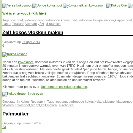
Wat is er te koop? (klik hier)
Tags:
coconut
,
gedroogd fruit
,
gedroogde kokos
,
India
,
Indonesië
,
kelapa
,
klapper
,
klappernoot
,
Lanka
,
Thailand
,
Vietnam
,
yézi
|
8
reacties
Zelf kokos vlokken maken
Geplaatst op
27 april 2014
6
Neem een
kokosnoot
, doorboor minstens 2 van de 3 oogjes en laat het kokoswater weglo
20 minuten in een voorverwarmde oven van 175°C. Haal hem eruit en geef er met een hamer
tot zich barsten vertonen. Met een beetje geluk & beleid “pel” je de harde, harige, bruine no
zonder dat je nog veel bruine velletjes hoeft te verwijderen. Rasp of schaaf het vruchtvlees
bakplaat en laat zachtjes in ongeveer 15 minuten drogen in een oven van 110°C. Houd in de 
schep af en toe om. Helemaal af laten koelen en dan luchtdicht bewaren.
Klik voor meer posts over:
kokosnoten en kokosproducten
.
Geplaatst in
Kokos
,
Recepten
|
Tags:
coconut
,
gedroogde kokos
,
kelapa
,
klapper
,
klappernoo
vlokken
,
Kokosnoot
,
recept
,
zelf maken
|
6
reacties
Palmsuiker
Geplaatst op
3 maart 2014
23