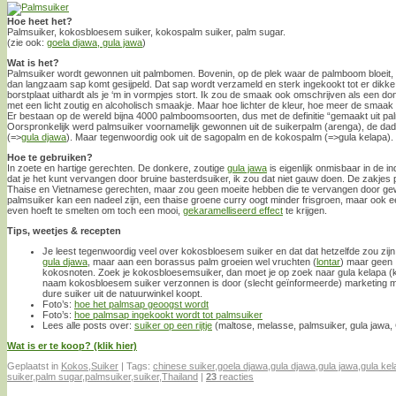
Hoe heet het?
Palmsuiker, kokosbloesem suiker, kokospalm suiker, palm sugar.
(zie ook:
goela djawa, gula jawa
)
Wat is het?
Palmsuiker wordt gewonnen uit palmbomen. Bovenin, op de plek waar de palmboom bloeit,
dan langzaam sap komt gesijpeld. Dat sap wordt verzameld en sterk ingekookt tot er dikke, b
borstplaat uithardt als je ‘m in vormpjes stort. Ik zou de smaak ook omschrijven als een do
met een licht zoutig en alcoholisch smaakje. Maar hoe lichter de kleur, hoe meer de smaak
Er bestaan op de wereld bijna 4000 palmboomsoorten, dus met de definitie “gemaakt uit pal
Oorspronkelijk werd palmsuiker voornamelijk gewonnen uit de suikerpalm (arenga), de da
(=>
gula djawa
). Maar tegenwoordig ook uit de sagopalm en de kokospalm (=>gula kelapa).
Hoe te gebruiken?
In zoete en hartige gerechten. De donkere, zoutige
gula jawa
is eigenlijk onmisbaar in de 
dat je het kunt vervangen door bruine basterdsuiker, ik zou dat niet gauw doen. De zakjes p
Thaise en Vietnamese gerechten, maar zou geen moeite hebben die te vervangen door gewo
palmsuiker kan een nadeel zijn, een thaise groene curry oogt minder frisgroen, maar ook 
even hoeft te smelten om toch een mooi,
gekaramelliseerd effect
te krijgen.
Tips, weetjes & recepten
Je leest tegenwoordig veel over kokosbloesem suiker en dat dat hetzelfde zou zijn
gula djawa
, maar aan een borassus palm groeien wel vruchten (
lontar
) maar geen
kokosnoten. Zoek je kokosbloesemsuiker, dan moet je op zoek naar gula kelapa (k
naam kokosbloesem suiker verzonnen is door (slecht geïnformeerde) marketing men
dure suiker uit de natuurwinkel koopt.
Foto’s:
hoe het palmsap geoogst wordt
Foto’s:
hoe palmsap ingekookt wordt tot palmsuiker
Lees alle posts over:
suiker op een rijtje
(maltose, melasse, palmsuiker, gula jawa, C
Wat is er te koop? (klik hier)
Geplaatst in
Kokos
,
Suiker
|
Tags:
chinese suiker
,
goela djawa
,
gula djawa
,
gula jawa
,
gula kel
suiker
,
palm sugar
,
palmsuiker
,
suiker
,
Thailand
|
23
reacties