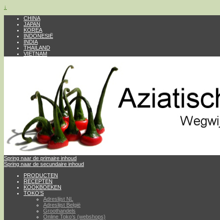
↓
CHINA
JAPAN
KOREA
INDONESIË
INDIA
THAILAND
VIETNAM
Spring naar de primaire inhoud
Spring naar de secundaire inhoud
PRODUCTEN
RECEPTEN
KOOKBOEKEN
TOKO’S
Adreslijst NL
Adreslijst België
Groothandels
Online Toko’s (webshops)