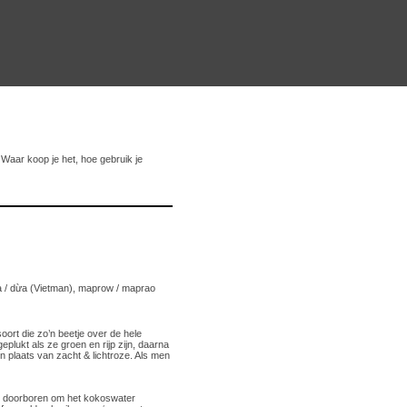
Waar koop je het, hoe gebruik je
ua / dừa (Vietman), maprow / maprao
ort die zo’n beetje over de hele
plukt als ze groen en rijp zijn, daarna
in plaats van zacht & lichtroze. Als men
e doorboren om het kokoswater