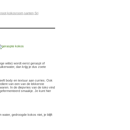
noot
,
kokosroom
,
santen
,
Sri
onge witte) wordt eerst geraspt of
kerwater, dan krijg je dus zoete
geeft body en textuur aan curries. Ook
edient van een van de lekkerste
waren. In de diepvries van de toko vind
 gefermenteerd smaakje. Je kunt hier
 water, gedroogde kokos niet, je blijft