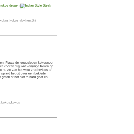
kokos
,
kokos vlokken
,
Sri
pen. Plaats de leeggelopen kokosnoot
 voorzichtig wat venijnige tikken op
ot nu zo van het witte vruchtvlees af,
, spreid het uit over een beklede
gaten of het niet te hard gaat en
t
,
kokos
,
kokos