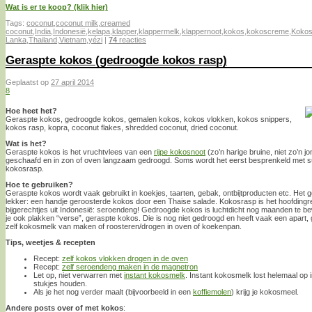
Wat is er te koop? (klik hier)
Tags:
coconut
,
coconut milk
,
creamed
coconut
,
India
,
Indonesië
,
kelapa
,
klapper
,
klappermelk
,
klappernoot
,
kokos
,
kokoscreme
,
Kokos
Lanka
,
Thailand
,
Vietnam
,
yézi
|
74
reacties
Geraspte kokos (gedroogde kokos rasp)
Geplaatst op
27 april 2014
8
Hoe heet het?
Geraspte kokos, gedroogde kokos, gemalen kokos, kokos vlokken, kokos snippers,
kokos rasp, kopra, coconut flakes, shredded coconut, dried coconut.
Wat is het?
Geraspte kokos is het vruchtvlees van een
rijpe kokosnoot
(zo’n harige bruine, niet zo’n j
geschaafd en in zon of oven langzaam gedroogd. Soms wordt het eerst besprenkeld met sui
kokosrasp.
Hoe te gebruiken?
Geraspte kokos wordt vaak gebruikt in koekjes, taarten, gebak, ontbijtproducten etc. Het 
lekker: een handje geroosterde kokos door een Thaise salade. Kokosrasp is het hoofdingr
bijgerechtjes uit Indonesië: seroendeng! Gedroogde kokos is luchtdicht nog maanden te be
je ook plakken “verse”, geraspte kokos. Die is nog niet gedroogd en heeft vaak een apart,
zelf kokosmelk van maken of roosteren/drogen in oven of koekenpan.
Tips, weetjes & recepten
Recept:
zelf kokos vlokken drogen in de oven
Recept:
zelf seroendeng maken in de magnetron
Let op, niet verwarren met
instant kokosmelk
. Instant kokosmelk lost helemaal op in
stukjes houden.
Als je het nog verder maalt (bijvoorbeeld in een
koffiemolen
) krijg je kokosmeel.
Andere posts over of met kokos
: