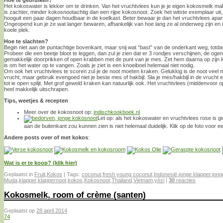
Hoe te gebruiken?
Het kokoswater is lekker om te drinken. Van het vruchtvlees kun je je eigen kokosmelk m
is zachter, minder kokosnootachtig dan een rijpe kokosnoot. Zoek het witste exemplaar uit
hooguit een paar dagen houdbaar in de koelkast. Beter bewaar je dan het vruchtvlees apart 
Ongeopend kun je ze wat langer bewaren, afhankelijk van hoe lang ze al onderweg zijn en in
koele plek.
Hoe te slachten?
Begin niet aan de puntachtige bovenkant, maar snij wat “bast” van de onderkant weg, totdat j
Probeer die een beetje bloot te leggen, dan zul je zien dat er 3 rondjes verschijnen, de oge
gemakkelijk doorprikken of open krabben met de punt van je mes. Zet hem daarna op zijn
is om het water op te vangen. Zoals je ziet is een knoeiboel helemaal niet nodig.
Om ook het vruchtvlees te scoren zul je de noot moeten kraken. Gelukkig is de noot veel
vrucht, maar gebruik evengoed niet je beste mes of hakbijl. Sla je mes/hakbijl in de vrucht
tot ie open splijt. Met grof geweld kraken kan natuurlijk ook. Het vruchtvlees (middenvoor o
heel makkelijk uitschrapen.
Tips, weetjes & recepten
Meer over de kokosnoot op:
indischkookboek.nl
Let op: als het kokoswater en vruchtvlees rose is gek
aan de buitenkant zou kunnen zien is niet helemaal duidelijk. Klik op de foto voor ee
Andere posts over of met kokos
:
Wat is er te koop? (klik hier)
Geplaatst in
Fruit
,
Kokos
|
Tags:
coconut
,
fresh young coconut
,
Indonesië
,
jonge klapper
,
jong
Muda
,
klapper
,
klappernoot
,
kokos
,
Kokosnoot
,
Thailand
,
Vietnam
,
yé​zi
|
30
reacties
Kokosmelk, room of crème (santen)
Geplaatst op
28 april 2014
74