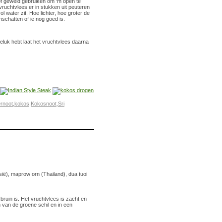
of geweld gebruiken om ‘m open te
ruchtvlees er in stukken uit peuteren
l water zit. Hoe lichter, hoe groter de
inschatten of ie nog goed is.
geluk hebt laat het vruchtvlees daarna
ernoot
,
kokos
,
Kokosnoot
,
Sri
ië), maprow orn (Thailand), dua tuoi
uin is. Het vruchtvlees is zacht en
 van de groene schil en in een