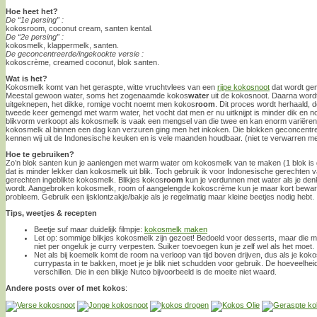
Hoe heet het?
De “1e persing” :
kokosroom, coconut cream, santen kental.
De “2e persing” :
kokosmelk, klappermelk, santen.
De geconcentreerde/ingekookte versie :
kokoscrème, creamed coconut, blok santen.
Wat is het?
Kokosmelk komt van het geraspte, witte vruchtvlees van een
rijpe kokosnoot
dat wordt ge
Meestal gewoon water, soms het zogenaamde kokos
water
uit de kokosnoot. Daarna word
uitgeknepen, het dikke, romige vocht noemt men kokos
room
. Dit proces wordt herhaald,
tweede keer gemengd met warm water, het vocht dat men er nu uitknijpt is minder dik en
blikvorm verkoopt als kokosmelk is vaak een mengsel van die twee en kan enorm variëren 
kokosmelk al binnen een dag kan verzuren ging men het inkoken. Die blokken geconcent
kennen wij uit de Indonesische keuken en is vele maanden houdbaar. (niet te verwarren m
Hoe te gebruiken?
Zo’n blok santen kun je aanlengen met warm water om kokosmelk van te maken (1 blok is 
dat is minder lekker dan kokosmelk uit blik. Toch gebruik ik voor Indonesische gerechten
gerechten ingeblikte kokosmelk. Blikjes kokos
room
kun je verdunnen met water als je denk
wordt. Aangebroken kokosmelk, room of aangelengde kokoscrème kun je maar kort bewaren
probleem. Gebruik een ijsklontzakje/bakje als je regelmatig maar kleine beetjes nodig hebt.
Tips, weetjes & recepten
Beetje suf maar duidelijk filmpje:
kokosmelk maken
Let op: sommige blikjes kokosmelk zijn gezoet! Bedoeld voor desserts, maar die m
niet per ongeluk je curry verpesten. Suiker toevoegen kun je zelf wel als het moet.
Net als bij koemelk komt de room na verloop van tijd boven drijven, dus als je ko
currypasta in te bakken, moet je je blik niet schudden voor gebruik. De hoeveelhe
verschillen. Die in een blikje Nutco bijvoorbeeld is de moeite niet waard.
Andere posts over of met kokos
: