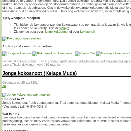
beheerst op te vangen in een kommetje. Dat scheelt geklieder. Daarna kun je eventueel gr
kraken: hamer, bijl of gewoon op de stoeprand rammen. Eenmaal gekraakt kun je het witte v
of in schraapsels uit schrapen. Kies in de winkel de zwaarste kokosnoot die klotst alsof ie vo
kans dat ie oud en uitgedroogd of rot is. Thuis nog wel even te bewaren, maar ’t blijft lastig 
Tips, weetjes & recepten
Tip: blaker de kokosnoot (zonder kokoswater) op een gaspit tot ie zwart is. Als je 
los zonder bruin velletje! (zie dit
filmpje
)
Zie ook de post over:
jonge kokosnoot
of over
kokosmelk
.
Andere posts over of met kokos
:
Geplaatst in
Fruit
,
Kokos
|
Tags:
coconut
,
grote vrucht
,
India
,
Indonesië
,
kelapa
,
klapper
,
klapp
Lanka
,
Thailand
,
Vietnam
,
yé​zi
|
10
reacties
Jonge kokosnoot (Kelapa Muda)
Geplaatst op
28 april 2014
30
Hoe heet het?
Jonge kokosnoot, fresh young coconut, Thai coconut, jonge klapper, Kelapa Muda (Indones
(Vietnam), yé​zi​ / 鲜椰子 (China).
Wat is het?
Een jonge kokosnoot is een kokosnoot waarvan de buitenkant nog niet verhaard en donkerbr
puddingachtig, niet crunchy zoals bij een volwassen kokosnoot. In de winkel reeds ontdaan
karakteristieke cilindervorm met punt gesneden.