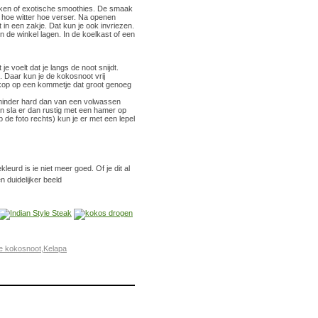
aken of exotische smoothies. De smaak
, hoe witter hoe verser. Na openen
in een zakje. Dat kun je ook invriezen.
 de winkel lagen. In de koelkast of een
e voelt dat je langs de noot snijdt.
n. Daar kun je de kokosnoot vrij
 kop op een kommetje dat groot genoeg
 minder hard dan van een volwassen
 en sla er dan rustig met een hamer op
p de foto rechts) kun je er met een lepel
leurd is ie niet meer goed. Of je dit al
n duidelijker beeld
e kokosnoot
,
Kelapa