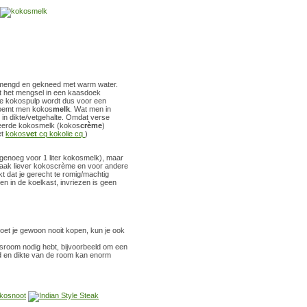
mengd en gekneed met warm water.
t het mengsel in een kaasdoek
 de kokospulp wordt dus voor een
 noemt men kokos
melk
. Wat men in
in dikte/vetgehalte. Omdat verse
reerde kokosmelk (kokos
crème
)
et
kokos
vet
cq kokolie cq
)
genoeg voor 1 liter kokosmelk), maar
 vaak liever kokoscrème en voor andere
t dat je gerecht te romig/machtig
 in de koelkast, invriezen is geen
oet je gewoon nooit kopen, kun je ook
kosroom nodig hebt, bijvoorbeeld om een
id en dikte van de room kan enorm