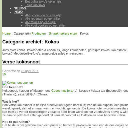
Bezochte toko’s op ’n rijtje
Toko Reviews
NIEUWS
INDEX
Alle producten op een rijtje
Alle recepten op een rijtje
Alle toko’s op een rijtje
Alle kookboeken op een rijtje
Home
→Categorieën
Producten
→
Smaakmakers enzo
→
Kokos
Categorie archief:
Kokos
Alles over kokos, kokosnoten & coconuts, jonge kokosnoten, geraspte kokos, kokosmelk. 
kokos? Met duidelijke foto’s, uitgebreide uitleg en recepten.
Verse kokosnoot
Geplaatst op
28 april 2014
10
Hoe heet het?
Kokosnoot, klapper of klappernoot,
Cocos nucifera
(L), kelapa / kelapa tua (Indonesië), d
(Thailand), yé​zi​ / 鲜椰子 (China).
Wat is het?
Een verse kokosnoot is de rijpe steenvrucht (geen noot dus) van de kokospalm, een palmso
wereld groeit, als het er maar warm en vochtig genoeg is. De kokosnoten worden meestal ge
laat men ze verder rijpen/drogen zodat de schil bruin wordt en het vruchtvlees stevig & wit 
ze aan de palm laat zitten gebeurt dit vanzelf, voordat ze loslaten en naar beneden vallen.
Hoe te gebruiken?
Het beste is om gewoon even een priem en hamer te pakken en twee van de drie oogjes t