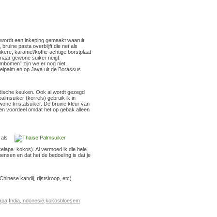
 wordt een inkeping gemaakt waaruit
ruine pasta overblijft die net als
nkere, karamel/koffie-achtige borstplaat
 naar gewone suiker neigt.
mbomen” zijn we er nog niet.
delpalm en op Java uit de Borassus
indische keuken. Ook al wordt gezegd
almsuiker (korrels) gebruik ik in
ne kristalsuiker. De bruine kleur van
een voordeel omdat het op gebak alleen
 als
elapa=kokos). Al vermoed ik die hele
sen en dat het de bedoeling is dat je
hinese kandij, rijstsiroop, etc)
apa
,
India
,
Indonesië
,
kokosbloesem