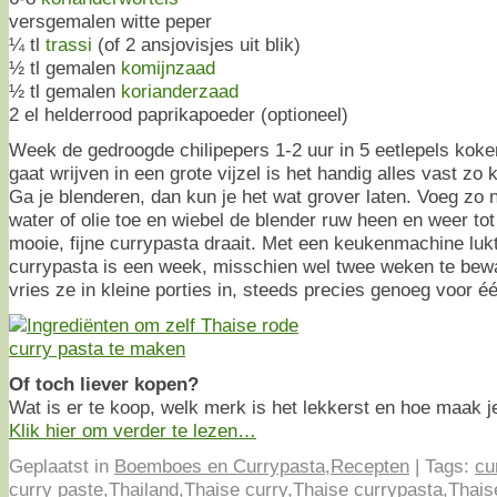
versgemalen witte peper
¼ tl
trassi
(of 2 ansjovisjes uit blik)
½ tl gemalen
komijnzaad
½ tl gemalen
korianderzaad
2 el helderrood paprikapoeder (optioneel)
Week de gedroogde chilipepers 1-2 uur in 5 eetlepels kokend
gaat wrijven in een grote vijzel is het handig alles vast zo k
Ga je blenderen, dan kun je het wat grover laten. Voeg zo 
water of olie toe en wiebel de blender ruw heen en weer tot
mooie, fijne currypasta draait. Met een keukenmachine lukt 
currypasta is een week, misschien wel twee weken te bewa
vries ze in kleine porties in, steeds precies genoeg voor é
Of toch liever kopen?
Wat is er te koop, welk merk is het lekkerst en hoe maak j
Klik hier om verder te lezen…
Geplaatst in
Boemboes en Currypasta
,
Recepten
|
Tags:
cu
curry paste
,
Thailand
,
Thaise curry
,
Thaise currypasta
,
Thais