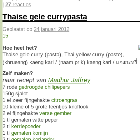
|
27
reacties
Thaise gele currypasta
Geplaatst op
24 januari 2012
15
Hoe heet het?
Thaise gele curry (pasta), Thai yellow curry (paste),
(khrueang) kaeng kari / (naam prik) kaeng kari / แกงกะหรี่
Zelf maken?
naar recept van
Madhur Jaffrey
7 rode
gedroogde chilipepers
150g sjalot
1 el zeer fijngehakte
citroengras
10 kleine of 5 grote teentjes knoflook
2 el fijngehakte
verse gember
1 tl gemalen witte peper
2 tl
kerriepoeder
1 tl
gemalen komijn
2 tl
gemalen koriander