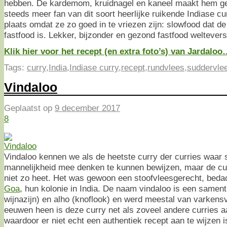
hebben. De kardemom, kruidnagel en kaneel maakt hem geu
steeds meer fan van dit soort heerlijke ruikende Indiase curr
plaats omdat ze zo goed in te vriezen zijn: slowfood dat 
fastfood is. Lekker, bijzonder en gezond fastfood weltevers
Klik hier voor het recept (en extra foto’s) van Jardalo
Tags:
curry
,
India
,
Indiase curry
,
recept
,
rundvlees
,
suddervle
Vindaloo
Geplaatst op
9 december 2017
8
Vindaloo kennen we als de heetste curry der curries waar
mannelijkheid mee denken te kunnen bewijzen, maar de cu
niet zo heet. Het was gewoon een stoofvleesgerecht, beda
Goa
, hun kolonie in India. De naam vindaloo is een sament
wijnazijn) en alho (knoflook) en werd meestal van varken
eeuwen heen is deze curry net als zoveel andere curries 
waardoor er niet echt een authentiek recept aan te wijzen i