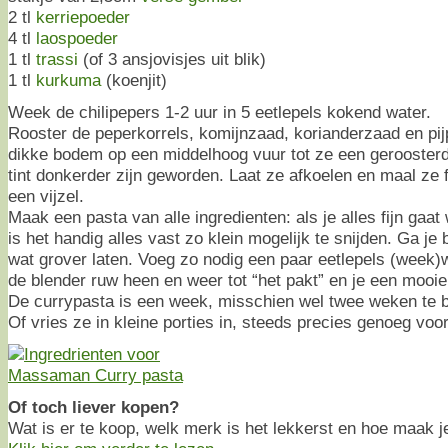
2 tl
kerriepoeder
4 tl
laospoeder
1 tl
trassi
(of 3 ansjovisjes uit blik)
1 tl
kurkuma
(koenjit)
Week de chilipepers 1-2 uur in 5 eetlepels kokend water.
Rooster de peperkorrels, komijnzaad, korianderzaad en pi
dikke bodem op een middelhoog vuur tot ze een gerooster
tint donkerder zijn geworden. Laat ze afkoelen en maal ze f
een vijzel.
Maak een pasta van alle ingredienten: als je alles fijn gaat 
is het handig alles vast zo klein mogelijk te snijden. Ga je
wat grover laten. Voeg zo nodig een paar eetlepels (week)w
de blender ruw heen en weer tot “het pakt” en je een mooie,
De currypasta is een week, misschien wel twee weken te b
Of vries ze in kleine porties in, steeds precies genoeg voo
Of toch liever kopen?
Wat is er te koop, welk merk is het lekkerst en hoe maak