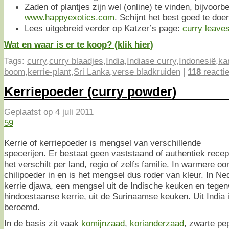
Zaden of plantjes zijn wel (online) te vinden, bijvoorbe
www.happyexotics.com
. Schijnt het best goed te doen
Lees uitgebreid verder op Katzer’s page:
curry leave
Wat en waar is er te koop? (klik hier)
Tags:
curry
,
curry blaadjes
,
India
,
Indiase curry
,
Indonesië
,
ka
boom
,
kerrie-plant
,
Sri Lanka
,
verse bladkruiden
|
118
reacti
Kerriepoeder (curry powder)
Geplaatst op
4 juli 2011
59
Kerrie of kerriepoeder is mengsel van verschillende
specerijen. Er bestaat geen vaststaand of authentiek recep
het verschilt per land, regio of zelfs familie. In warmere o
chilipoeder in en is het mengsel dus roder van kleur. In N
kerrie djawa, een mengsel uit de Indische keuken en tege
hindoestaanse kerrie, uit de Surinaamse keuken. Uit India 
beroemd.
In de basis zit vaak
komijnzaad
,
korianderzaad
, zwarte pe