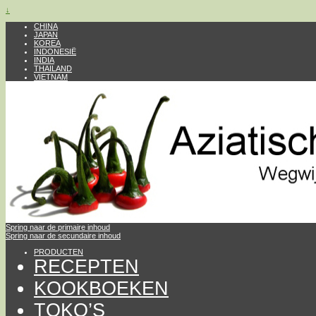
↓
CHINA
JAPAN
KOREA
INDONESIË
INDIA
THAILAND
VIETNAM
Spring naar de primaire inhoud
Spring naar de secundaire inhoud
PRODUCTEN
RECEPTEN
KOOKBOEKEN
TOKO’S