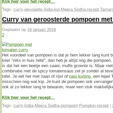
Klik hier voor het recept…
Tags:
curry
,
gevogelte
,
India
,
kip
,
Meera Sodha
,
recept
,
Tamar
Curry van geroosterde pompoen met
Geplaatst op
16 januari 2016
2
Het voordeel van pompoen is dat je hem lekker lang kunt b
keer “niks in huis hebt”, dan heb je altijd nog die pompoe
is dat het een beetje een saaie, muffe groente is. Maar niet 
combinatie met de spicy tomatensaus zet je zonder al teve
tafel. Je eet het met naan of rijst of
nasi kuning
, een lepel
misschien nog wat kip. Je kunt de pompoen ook vervange
ook al zo lekker lang te bewaren, maar een stuk makkelijke
Klik hier voor het recept…
Tags:
curry
,
India
,
Meera Sodha
,
pompoen
,
Pumpkin
,
recept
|