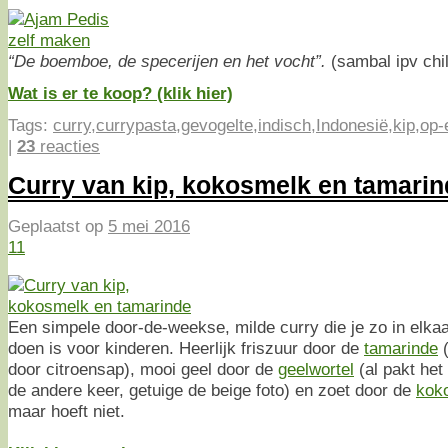
“De boemboe, de specerijen en het vocht”.
(sambal ipv chil
Wat is er te koop? (klik hier)
Tags:
curry
,
currypasta
,
gevogelte
,
indisch
,
Indonesië
,
kip
,
op-e
|
23
reacties
Curry van kip, kokosmelk en tamarin
Geplaatst op
5 mei 2016
11
Een simpele door-de-weekse, milde curry die je zo in elkaa
doen is voor kinderen. Heerlijk friszuur door de
tamarinde
(
door citroensap), mooi geel door de
geelwortel
(al pakt het
de andere keer, getuige de beige foto) en zoet door de
kok
maar hoeft niet.