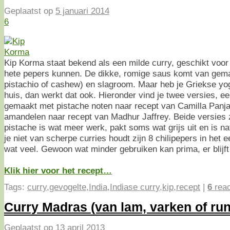
Geplaatst op
5 januari 2014
6
Kip Korma staat bekend als een milde curry, geschikt voor
hete pepers kunnen. De dikke, romige saus komt van gema
pistachio of cashew) en slagroom. Maar heb je Griekse yo
huis, dan werkt dat ook. Hieronder vind je twee versies, ee
gemaakt met pistache noten naar recept van Camilla Panja
amandelen naar recept van Madhur Jaffrey. Beide versies zi
pistache is wat meer werk, pakt soms wat grijs uit en is nat
je niet van scherpe curries houdt zijn 8 chilipepers in het 
wat veel. Gewoon wat minder gebruiken kan prima, er blijf
Klik hier voor het recept…
Tags:
curry
,
gevogelte
,
India
,
Indiase curry
,
kip
,
recept
|
6
reac
Curry Madras (van lam, varken of ru
Geplaatst op
13 april 2013