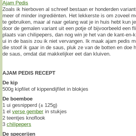
Zoals ik hierboven al schreef bestaan er honderden varian
meer of minder ingrediënten. Het lekkerste is om zoveel mo
te gebruiken, maar al naar gelang wat je in huis hebt kun 
door de gemalen variant uit een potje of bijvoorbeeld een f
plaats van chilipepers, dan nog win je het van de kant-en-
ui in de basis zou ik niet vervangen. Ik maak ajam pedis 
die stoof ik gaar in de saus, pluk ze van de botten en doe h
de saus, omdat dat makkelijker eet dan kluiven.
AJAM PEDIS RECEPT
De kip
500g kipfilet of kippendijfilet in blokjes
De boemboe
1 ui gesnipperd (± 125g)
1 el
verse gember
in stukjes
2 teentjes knoflook
3
chilipepers
De specerijen