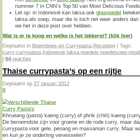
nummer 7 in CNN’s Top 50 van Most Delicious Foods
Let op: in Indonesië kan laksa ook
glasnoedel
beteken
laksa als soep, maar die is toch net weer anders dan
we het in deze post over hebben.
Wat is er te koop en welke is het lekkerst? (klik hier)
Geplaatst in
Boemboes en Currypasta
,
Recepten
|
Tags:
curry
,
currypasta
,
Indonesië
,
laksa
,
noedels
,
noedelsoep
,
nood
|
64
reacties
Thaise currypasta’s op een rijtje
Geplaatst op
27 januari 2012
9
Khrueang (pasta) kaeng (curry) of phrik (chili) kaeng (curr
De beroemdste zijn voor groene en de rode curry, maar da
currypasta voor gele, penang en massaman curry. Maar wat
en kun je ze onderling verwisselen?