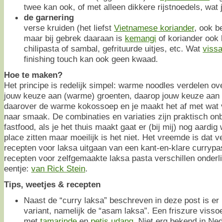
twee kan ook, of met alleen dikkere rijstnoedels, wat j
de garnering
verse kruiden (het liefst
Vietnamese koriander
, ook b
maar bij gebrek daaraan is
kemangi
of koriander ook 
chilipasta of sambal, gefrituurde uitjes, etc. Wat
viss
finishing touch kan ook geen kwaad.
Hoe te maken?
Het principe is redelijk simpel: warme noodles verdelen 
jouw keuze aan (warme) groenten, daarop jouw keuze aan (
daarover de warme kokossoep en je maakt het af met wat 
naar smaak. De combinaties en variaties zijn praktisch onbe
fastfood, als je het thuis maakt gaat er (bij mij) nog aardig 
place zitten maar moeilijk is het niet. Het vreemde is dat
recepten voor laksa uitgaan van een kant-en-klare currypa
recepten voor zelfgemaakte laksa pasta verschillen onderlin
eentje:
van Rick Stein
.
Tips, weetjes & recepten
Naast de “curry laksa” beschreven in deze post is er
variant, namelijk de “asam laksa”. Een friszure viss
met
tamarinde
en
petis udang
. Niet erg bekend in Ned