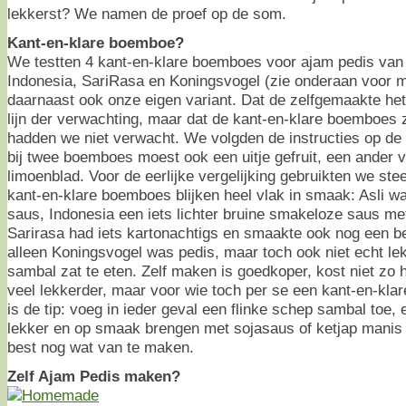
lekkerst? We namen de proef op de som.
Kant-en-klare boemboe?
We testten 4 kant-en-klare boemboes voor ajam pedis van
Indonesia, SariRasa en Koningsvogel (zie onderaan voor m
daarnaast ook onze eigen variant. Dat de zelfgemaakte het 
lijn der verwachting, maar dat de kant-en-klare boemboes 
hadden we niet verwacht. We volgden de instructies op de
bij twee boemboes moest ook een uitje gefruit, een ander 
limoenblad. Voor de eerlijke vergelijking gebruikten we steed
kant-en-klare boemboes blijken heel vlak in smaak: Asli 
saus, Indonesia een iets lichter bruine smakeloze saus met
Sarirasa had iets kartonachtigs en smaakte ook nog een be
alleen Koningsvogel was pedis, maar toch ook niet echt lekk
sambal zat te eten. Zelf maken is goedkoper, kost niet zo he
veel lekkerder, maar voor wie toch per se een kant-en-kla
is de tip: voeg in ieder geval een flinke schep sambal toe,
lekker en op smaak brengen met sojasaus of ketjap manis h
best nog wat van te maken.
Zelf Ajam Pedis maken?