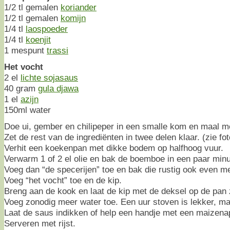
1/2 tl gemalen
koriander
1/2 tl gemalen
komijn
1/4 tl
laospoeder
1/4 tl
koenjit
1 mespunt
trassi
Het vocht
2 el
lichte sojasaus
40 gram
gula djawa
1 el
azijn
150ml water
Doe ui, gember en chilipeper in een smalle kom en maal met
Zet de rest van de ingrediënten in twee delen klaar. (zie fo
Verhit een koekenpan met dikke bodem op halfhoog vuur.
Verwarm 1 of 2 el olie en bak de boemboe in een paar minu
Voeg dan “de specerijen” toe en bak die rustig ook even m
Voeg “het vocht” toe en de kip.
Breng aan de kook en laat de kip met de deksel op de pan z
Voeg zonodig meer water toe. Een uur stoven is lekker, ma
Laat de saus indikken of help een handje met een maizena
Serveren met rijst.