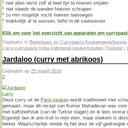
* niet alles eerst zelf al heel fijn te hoeven snijden
* niet steeds de wanden hoeven schrapen
* zo min mogelijk vocht hoeven toevoegen
* makkelijk af te wassen, liefst in de vaatwasser
Klik om voor het overzicht van apparaten om currypa
Geplaatst in
Boemboes en Currypasta
,
Keukengerei/kennis
curry
,
currypasta
,
India
,
Indonesië
,
keukenspullen
,
Thailand
|
Jardaloo (curry met abrikoos)
Geplaatst op
25 maart 2018
2
Deze curry uit de
Parsi keuken
wordt traditioneel met sch
gemaakt, maar dit recept van Kumar Mahadevan was voor b
met kalfsbiefstuk (van de Turkse slager) en ik lees overal 
Eigenlijk ben ik anti-fruit in mijn eten, maar stiekem is de
lekker. Waarschijnlijk omdat hij het door de vijf gedroogde 