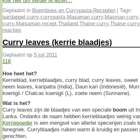
Klik hier om verder te lezen…
Geplaatst in
Boemboes en Currypasta
,
Recepten
|
Tags:
aardappel
,
curry
,
currypasta
,
Masaman curry
,
Masman curry
,
curry
,
Matsaman
,
recept
,
Thailand
,
Thaise curry
,
Thaise curry
reacties
Curry leaves (kerrie blaadjes)
Geplaatst op
5 juli 2011
118
Hoe heet het?
Kerrieblad, kerrieblaadjes, curry blad, curry leaves, sweet
neem leaves, karipatta (India), Daun kari (Indonesië), Murr
koenigii / Chalcas koenigii (L), zoete neem (Suriname).
Wat is het?
Curry leaves zijn de blaadjes van een speciale
boom
uit I
Lanka. Ondanks de naam hebben kerrieblaadjes weinig van
Kerriepoeder
is een mengsel van allerlei specerijen zoals 
fenegriek. Curryblaadjes ruiken warm & kruidig en passen p
gerechten.