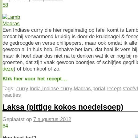
58
Een Indiase curry die hier regelmatig op tafel komt is Lam
omdat hij verwarmend kruidig is door de kruidnagel & fenegr
de gedroogde en verse chilipepers, maar ook omdat ik alle
gewoon al in huis heb. Behalve het lam, dat haal ik vers b
maar ik hoef daar dus niet na te denken wat ik er nog bij 
groenten, dat zijn vaak gewoon boontjes of schijfjes gegrilld
deze
) of bloemkool of zo.
Klik hier voor het recept…
Tags:
curry
,
India
,
Indiase curry
,
Madras
,
porial
,
recept
,
stoofv
reacties
Laksa (pittige kokos noedelsoep)
Geplaatst op
7 augustus 2012
64
Hoe heet het?