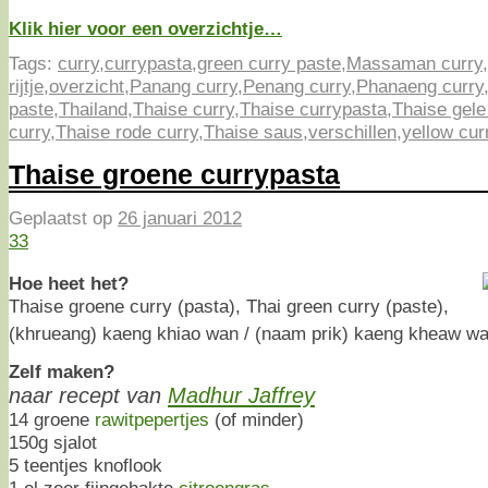
Klik hier voor een overzichtje…
Tags:
curry
,
currypasta
,
green curry paste
,
Massaman curry
,
rijtje
,
overzicht
,
Panang curry
,
Penang curry
,
Phanaeng curry
paste
,
Thailand
,
Thaise curry
,
Thaise currypasta
,
Thaise gele
curry
,
Thaise rode curry
,
Thaise saus
,
verschillen
,
yellow cur
Thaise groene currypasta
Geplaatst op
26 januari 2012
33
Hoe heet het?
Thaise groene curry (pasta), Thai green curry (paste),
(khrueang) kaeng khiao wan / (naam prik) kaeng kheaw w
Zelf maken?
naar recept van
Madhur Jaffrey
14 groene
rawitpepertjes
(of minder)
150g sjalot
5 teentjes knoflook
1 el zeer fijngehakte
citroengras