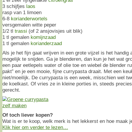
3 schijfjes
laos
rasp van 1 limoen
6-8
korianderwortels
versgemalen witte peper
1/2 tl
trassi
(of 2 ansjovisjes uit blik)
1 tl gemalen
komijnzaad
1 tl gemalen
korianderzaad
Als je het fijn gaat wrijven in een grote vijzel is het handig 
mogelijk te snijden. Ga je blenderen, dan kun je het wat gr
een paar eetlepels water of olie toe en wiebel de blender r
pakt” en je een mooie, fijne currypasta draait. Met een ke
niet/moeilijk. De currypasta is een week, misschien wel t
de koelkast. Of vries ze in kleine porties in, steeds preci
gerecht.
Of toch liever kopen?
Wat is er te koop, welk merk is het lekkerst en hoe maak j
Klik hier om verder te lezen…