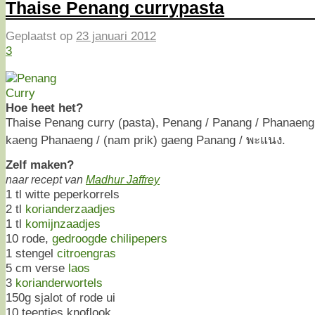
Thaise Penang currypasta
Geplaatst op
23 januari 2012
3
Hoe heet het?
Thaise Penang curry (pasta), Penang / Panang / Phanaeng c
kaeng Phanaeng / (nam prik) gaeng Panang / พะแนง.
Zelf maken?
naar recept van
Madhur Jaffrey
1 tl witte peperkorrels
2 tl
korianderzaadjes
1 tl
komijnzaadjes
10 rode,
gedroogde chilipepers
1 stengel
citroengras
5 cm verse
laos
3
korianderwortels
150g sjalot of rode ui
10 teentjes knoflook