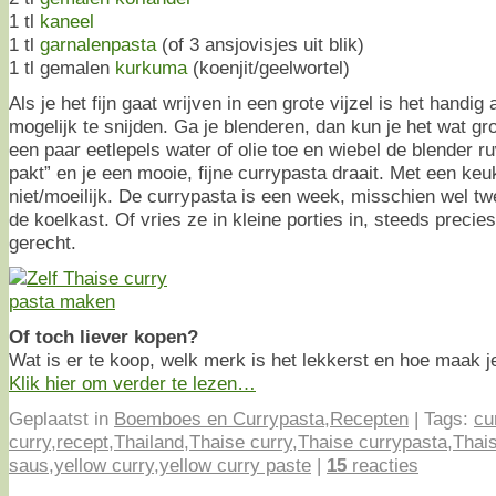
1 tl
kaneel
1 tl
garnalenpasta
(of 3 ansjovisjes uit blik)
1 tl gemalen
kurkuma
(koenjit/geelwortel)
Als je het fijn gaat wrijven in een grote vijzel is het handig 
mogelijk te snijden. Ga je blenderen, dan kun je het wat gr
een paar eetlepels water of olie toe en wiebel de blender r
pakt” en je een mooie, fijne currypasta draait. Met een ke
niet/moeilijk. De currypasta is een week, misschien wel t
de koelkast. Of vries ze in kleine porties in, steeds preci
gerecht.
Of toch liever kopen?
Wat is er te koop, welk merk is het lekkerst en hoe maak j
Klik hier om verder te lezen…
Geplaatst in
Boemboes en Currypasta
,
Recepten
|
Tags:
cu
curry
,
recept
,
Thailand
,
Thaise curry
,
Thaise currypasta
,
Thais
saus
,
yellow curry
,
yellow curry paste
|
15
reacties