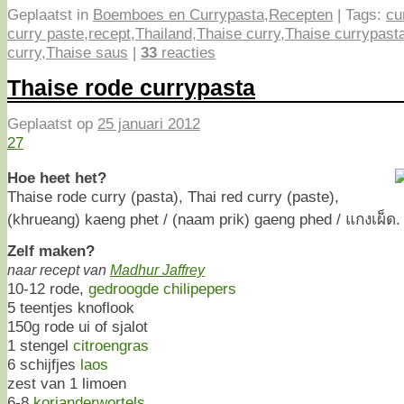
Geplaatst in
Boemboes en Currypasta
,
Recepten
|
Tags:
cu
curry paste
,
recept
,
Thailand
,
Thaise curry
,
Thaise currypast
curry
,
Thaise saus
|
33
reacties
Thaise rode currypasta
Geplaatst op
25 januari 2012
27
Hoe heet het?
Thaise rode curry (pasta), Thai red curry (paste),
(khrueang) kaeng phet / (naam prik) gaeng phed / แกงเผ็ด.
Zelf maken?
naar recept van
Madhur Jaffrey
10-12 rode,
gedroogde chilipepers
5 teentjes knoflook
150g rode ui of sjalot
1 stengel
citroengras
6 schijfjes
laos
zest van 1 limoen
6-8
korianderwortels