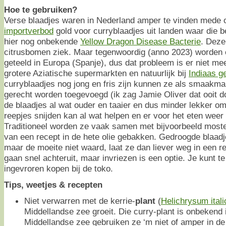
Hoe te gebruiken?
Verse blaadjes waren in Nederland amper te vinden mede o
importverbod
gold voor curryblaadjes uit landen waar die 
hier nog onbekende
Yellow Dragon Disease Bacterie
. Deze
citrusbomen ziek. Maar tegenwoordig (anno 2023) worden e
geteeld in Europa (Spanje), dus dat probleem is er niet meer
grotere Aziatische supermarkten en natuurlijk bij
Indiaas g
curryblaadjes nog jong en fris zijn kunnen ze als smaakma
gerecht worden toegevoegd (ik zag Jamie Oliver dat ooit d
de blaadjes al wat ouder en taaier en dus minder lekker om
reepjes snijden kan al wat helpen en er voor het eten weer 
Traditioneel worden ze vaak samen met bijvoorbeeld moste
van een recept in de hete olie gebakken. Gedroogde blaadje
maar de moeite niet waard, laat ze dan liever weg in een r
gaan snel achteruit, maar invriezen is een optie. Je kunt t
ingevroren kopen bij de toko.
Tips, weetjes & recepten
Niet verwarren met de kerrie-
plant
(
Helichrysum ital
Middellandse zee groeit. Die curry-plant is onbekend 
Middellandse zee gebruiken ze ‘m niet of amper in d