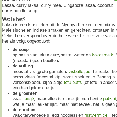
Laksa, curry laksa, curry mee, Singapore laksa, coconut
curry noodle soup.
Wat is het?
Laksa is een klassieker uit de Nyonya Keuken, een mix va
Maleisische en Indiase smaken en gerechten, ontstaan in 
Geliefd en verspreid over de hele wereld zijn er vele variat
het als volgt opgebouwd:
de soep
op basis van laksa currypasta, water en
kokosmelk
. 
(meestal) geen bouillon.
de vulling
meestal vis (grote garnalen,
visballetjes
, fishcake, k
soms vlees (meestal kip, soms spek en in Penang bij
varkensbloed), bijna altijd
tofu puffs
(of tofu in ander
een hardgekookt eitje.
de groenten
vaak
taugé
, maar alles is mogelijk, een beetje
paksoi
wat je maar lekker lijkt, maar niet teveel, het is gee
de noodles
vaak tarwenoedels (egg noodles) en
rijstvermicelli
teg