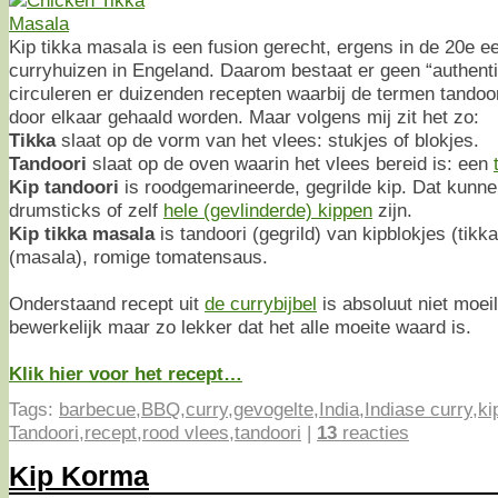
Kip tikka masala is een fusion gerecht, ergens in de 20e e
curryhuizen in Engeland. Daarom bestaat er geen “authent
circuleren er duizenden recepten waarbij de termen tandoor
door elkaar gehaald worden. Maar volgens mij zit het zo:
Tikka
slaat op de vorm van het vlees: stukjes of blokjes.
Tandoori
slaat op de oven waarin het vlees bereid is: een
Kip tandoori
is roodgemarineerde, gegrilde kip. Dat kunnen 
drumsticks of zelf
hele (gevlinderde) kippen
zijn.
Kip tikka masala
is tandoori (gegrild) van kipblokjes (tikka)
(masala), romige tomatensaus.
Onderstaand recept uit
de currybijbel
is absoluut niet moeil
bewerkelijk maar zo lekker dat het alle moeite waard is.
Klik hier voor het recept…
Tags:
barbecue
,
BBQ
,
curry
,
gevogelte
,
India
,
Indiase curry
,
ki
Tandoori
,
recept
,
rood vlees
,
tandoori
|
13
reacties
Kip Korma