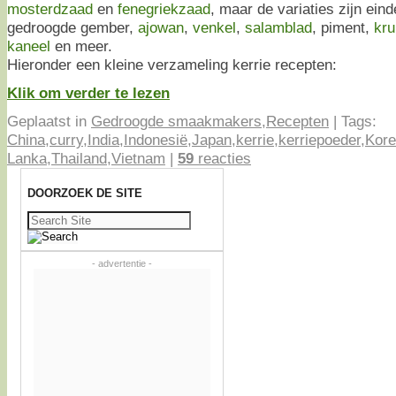
mosterdzaad
en
fenegriekzaad
, maar de variaties zijn ein
gedroogde gember,
ajowan
,
venkel
,
salamblad
, piment,
kru
kaneel
en meer.
Hieronder een kleine verzameling kerrie recepten:
Klik om verder te lezen
Geplaatst in
Gedroogde smaakmakers
,
Recepten
|
Tags:
China
,
curry
,
India
,
Indonesië
,
Japan
,
kerrie
,
kerriepoeder
,
Kor
Lanka
,
Thailand
,
Vietnam
|
59
reacties
DOORZOEK DE SITE
Zoeken
naar:
- advertentie -