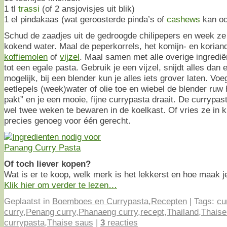
1 tl
trassi
(of 2 ansjovisjes uit blik)
1 el pindakaas (wat geroosterde pinda’s of
cashews
kan oo
Schud de zaadjes uit de gedroogde chilipepers en week ze 
kokend water. Maal de peperkorrels, het komijn- en koriand
koffiemolen
of
vijzel
. Maal samen met alle overige ingrediën
tot een egale pasta. Gebruik je een vijzel, snijdt alles dan 
mogelijk, bij een blender kun je alles iets grover laten. Vo
eetlepels (week)water of olie toe en wiebel de blender ruw 
pakt” en je een mooie, fijne currypasta draait. De currypa
wel twee weken te bewaren in de koelkast. Of vries ze in kl
precies genoeg voor één gerecht.
Of toch liever kopen?
Wat is er te koop, welk merk is het lekkerst en hoe maak 
Klik hier om verder te lezen…
Geplaatst in
Boemboes en Currypasta
,
Recepten
|
Tags:
cu
curry
,
Penang curry
,
Phanaeng curry
,
recept
,
Thailand
,
Thaise
currypasta
,
Thaise saus
|
3
reacties