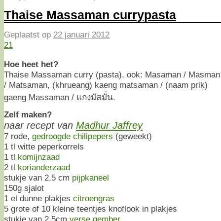
Thaise Massaman currypasta
Geplaatst op
22 januari 2012
21
Hoe heet het?
Thaise Massaman curry (pasta), ook: Masaman / Masman
/ Matsaman, (khrueang) kaeng matsaman / (naam prik)
gaeng Massaman / แกงมัสมั่น.
Zelf maken?
naar recept van
Madhur Jaffrey
7 rode,
gedroogde chilipepers
(geweekt)
1 tl witte peperkorrels
1 tl
komijnzaad
2 tl
korianderzaad
stukje van 2,5 cm
pijpkaneel
150g sjalot
1 el dunne plakjes
citroengras
5 grote of 10 kleine teentjes knoflook in plakjes
stukje van 2,5cm
verse gember