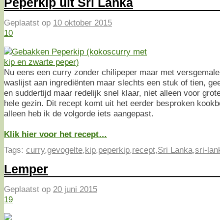
Peperkip uit Sri Lanka
Geplaatst op
10 oktober 2015
10
Nu eens een curry zonder chilipeper maar met versgemale
waslijst aan ingrediënten maar slechts een stuk of tien, ge
en suddertijd maar redelijk snel klaar, niet alleen voor gr
hele gezin. Dit recept komt uit het eerder besproken kook
alleen heb ik de volgorde iets aangepast.
Klik hier voor het recept…
Tags:
curry
,
gevogelte
,
kip
,
peperkip
,
recept
,
Sri Lanka
,
sri-la
Lemper
Geplaatst op
20 juni 2015
19