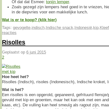
Of dat dat Esmee:
tonijn lemper
.
Zoals gezegd zijn lempers heel goed in te vriezen, hier
in de diepvries voor een makkelijke lunch.
Wat is er te koop? (klik hier)
Tags:
gevogelte
,
indisch
,
Indische snack
,
Indonesië
,
kip
,
Kleef
reacties
Risolles
Geplaatst op
6 juni 2015
2
Hoe heet het?
Risolles (Indisch), risoles (Indonesisch), Indische kroket, 
Wat is het?
Een risolles is een opgerold, gepaneerd, gefrituurd flensj
gevuld met kip en groenten, maar het kan ook met een ande
kaas, etc). De vulling kan heel smeuïg als ragout zijn, maar