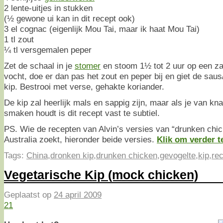
2 lente-uitjes in stukken
(½ gewone ui kan in dit recept ook)
3 el cognac (eigenlijk Mou Tai, maar ik haat Mou Tai)
1 tl zout
¼ tl versgemalen peper
Zet de schaal in je
stomer
en stoom 1½ tot 2 uur op een zac
vocht, doe er dan pas het zout en peper bij en giet de saus
kip. Bestrooi met verse, gehakte koriander.
De kip zal heerlijk mals en sappig zijn, maar als je van kna
smaken houdt is dit recept vast te subtiel.
PS. Wie de recepten van Alvin’s versies van “drunken chic
Australia zoekt, hieronder beide versies.
Klik om verder t
Tags:
China
,
dronken kip
,
drunken chicken
,
gevogelte
,
kip
,
re
Vegetarische Kip (mock chicken)
Geplaatst op
24 april 2009
21