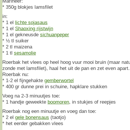
Marineer:
* 350g blokjes lamsfilet
in:
* 1 el
lichte sojasaus
* 1 el
Shaoxing rijstwijn
* 1 el gekneusde
sichuanpeper
* ½ tl suiker
* 2 tl maizena
* 1 tl
sesamolie
Roerbak het vlees op heel hoog vuur mooi bruin (maar natuur
zonde met lamsfilet), haal het uit de pan en zet even apart.
Roerbak nu:
* 1-2 el fijngehakte
gemberwortel
* 400 gr dunne prei in schuine, hapklare stukken
Voeg na 2-3 minuutjes toe:
* 1 handje geweekte
boomoren
, in stukjes of reepjes
Roerbak nog een minuutje en voeg dan toe:
* 2 el
gele bonensaus
(taotjo)
* het eerder gebakken vlees