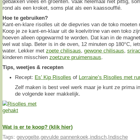
gebakken vlees en groenten. Vaak helemaal niet pittig, som
rond als een kroket, soms plat als een kaassoufflé.
Hoe te gebruiken?
Kant-en-klare risolles uit de diepvries van de toko moeten 
Koop je ze kant-en-klaar uit de koelvitrine van een toko zij
hoeven alleen opgewarmd te worden. Dat kan in de magnet
wel wat slap. Beter is in de oven, 12 minuten op 180°C, ie
water. Lekker met
zoete chilisaus
,
gewone chilisaus
,
srira
kinderen misschien
zoetzure pruimensaus
.
Tips, weetjes & recepten
Recept:
Es’ Kip Risolles
of
Lorraine’s Risolles met r
Zelf maken is best veel werk maar je kunt ze prima in
de volgende keer makkelijk.
Wat is er te koop? (klik hier)
Tags:
gevogelte
,
gevulde pannenkoek
,
indisch
,
Indische