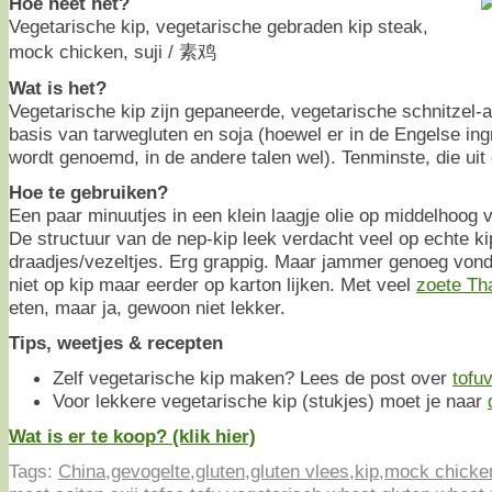
Hoe heet het?
Vegetarische kip, vegetarische gebraden kip steak,
mock chicken, suji / 素鸡
Wat is het?
Vegetarische kip zijn gepaneerde, vegetarische schnitzel-
basis van tarwegluten en soja (hoewel er in de Engelse ingr
wordt genoemd, in de andere talen wel). Tenminste, die uit 
Hoe te gebruiken?
Een paar minuutjes in een klein laagje olie op middelhoog
De structuur van de nep-kip leek verdacht veel op echte ki
draadjes/vezeltjes. Erg grappig. Maar jammer genoeg von
niet op kip maar eerder op karton lijken. Met veel
zoete Tha
eten, maar ja, gewoon niet lekker.
Tips, weetjes & recepten
Zelf vegetarische kip maken? Lees de post over
tofuv
Voor lekkere vegetarische kip (stukjes) moet je naar
Wat is er te koop? (klik hier)
Tags:
China
,
gevogelte
,
gluten
,
gluten vlees
,
kip
,
mock chicke