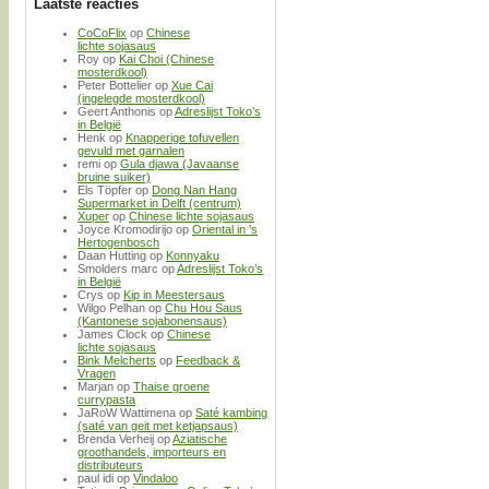
Laatste reacties
CoCoFlix
op
Chinese
lichte sojasaus
Roy
op
Kai Choi (Chinese
mosterdkool)
Peter Bottelier
op
Xue Cai
(ingelegde mosterdkool)
Geert Anthonis
op
Adreslijst Toko’s
in België
Henk
op
Knapperige tofuvellen
gevuld met garnalen
remi
op
Gula djawa (Javaanse
bruine suiker)
Els Töpfer
op
Dong Nan Hang
Supermarket in Delft (centrum)
Xuper
op
Chinese lichte sojasaus
Joyce Kromodirijo
op
Oriental in ’s
Hertogenbosch
Daan Hutting
op
Konnyaku
Smolders marc
op
Adreslijst Toko’s
in België
Crys
op
Kip in Meestersaus
Wilgo Pelhan
op
Chu Hou Saus
(Kantonese sojabonensaus)
James Clock
op
Chinese
lichte sojasaus
Bink Melcherts
op
Feedback &
Vragen
Marjan
op
Thaise groene
currypasta
JaRoW Wattimena
op
Saté kambing
(saté van geit met ketjapsaus)
Brenda Verheij
op
Aziatische
groothandels, importeurs en
distributeurs
paul idi
op
Vindaloo