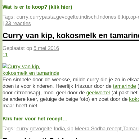
Wat is er te koop? (klik hier)
Tags:
curry
,
currypasta
,
gevogelte
,
indisch
,
Indonesië
,
kip
,
op-e
|
23
reacties
Curry van kip, kokosmelk en tamarin
Geplaatst op
5 mei 2016
11
Een simpele door-de-weekse, milde curry die je zo in elkaa
doen is voor kinderen. Heerlijk friszuur door de
tamarinde
(
door citroensap), mooi geel door de
geelwortel
(al pakt het
de andere keer, getuige de beige foto) en zoet door de
kok
maar hoeft niet.
Klik hier voor het recept…
Tags:
curry
,
gevogelte
,
India
,
kip
,
Meera Sodha
,
recept
,
Tamar