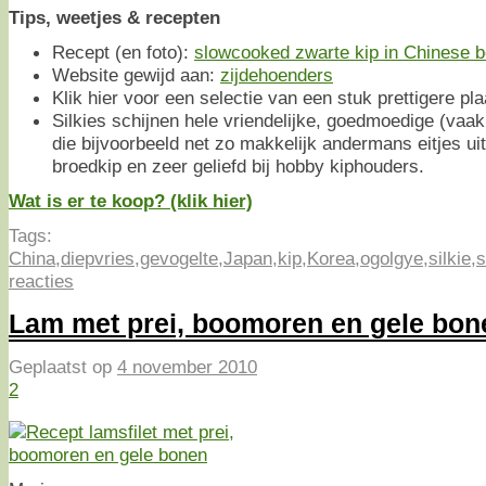
Tips, weetjes & recepten
Recept (en foto):
slowcooked zwarte kip in Chinese b
Website gewijd aan:
zijdehoenders
Klik hier voor een selectie van een stuk prettigere pl
Silkies schijnen hele vriendelijke, goedmoedige (vaak k
die bijvoorbeeld net zo makkelijk andermans eitjes ui
broedkip en zeer geliefd bij hobby kiphouders.
Wat is er te koop? (klik hier)
Tags:
China
,
diepvries
,
gevogelte
,
Japan
,
kip
,
Korea
,
ogolgye
,
silkie
,
s
reacties
Lam met prei, boomoren en gele bo
Geplaatst op
4 november 2010
2