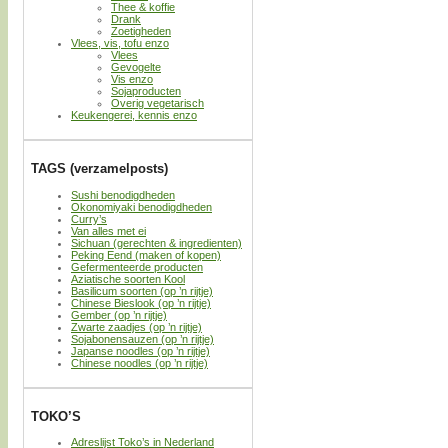
Thee & koffie
Drank
Zoetigheden
Vlees, vis, tofu enzo
Vlees
Gevogelte
Vis enzo
Sojaproducten
Overig vegetarisch
Keukengerei, kennis enzo
TAGS (verzamelposts)
Sushi benodigdheden
Okonomiyaki benodigdheden
Curry’s
Van alles met ei
Sichuan (gerechten & ingredienten)
Peking Eend (maken of kopen)
Gefermenteerde producten
Aziatische soorten Kool
Basilicum soorten (op ’n rijtje)
Chinese Bieslook (op ’n rijtje)
Gember (op ’n rijtje)
Zwarte zaadjes (op ’n rijtje)
Sojabonensauzen (op ’n rijtje)
Japanse noodles (op ’n rijtje)
Chinese noodles (op ’n rijtje)
TOKO’S
Adreslijst Toko’s in Nederland