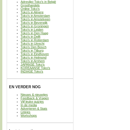
Adreslijst Toko’s in België
Groothandels
Online Toko’s
Toko’s in Almere
Toko’s in Amsterdam
Toko’s in Amstelveen
Toko’s in Beverwijk
Toko’s in Groningen
Toko’s in Leiden
Toko’s in Den Haag
Toko’s in Delft
Toko’s in Rotterdam
Toko’s in Utrecht
Toko’s Den Bosch
Toko’s in Tilburg
Toko’s in Eindhoven
Toko’s in Helmond
Toko’s in Arnhem
JAPANSE Toko’s
KOREAANSE Toko’s
INDIASE Toko’s
EN VERDER NOG
Nieuws & nieuwtjes
Feedback & Vragen
Vijf leuke quizjes
In de media
Adverteren & Stats
Linkjes
Workshops