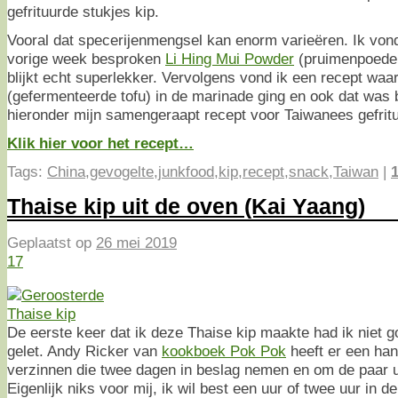
gefrituurde stukjes kip.
Vooral dat specerijenmengsel kan enorm varieëren. Ik vond
vorige week besproken
Li Hing Mui Powder
(pruimenpoeder
blijkt echt superlekker. Vervolgens vond ik een recept waa
(gefermenteerde tofu) in de marinade ging en ook dat was 
hieronder mijn samengeraapt recept voor Taiwanees gefritu
Klik hier voor het recept…
Tags:
China
,
gevogelte
,
junkfood
,
kip
,
recept
,
snack
,
Taiwan
|
Thaise kip uit de oven (Kai Yaang)
Geplaatst op
26 mei 2019
17
De eerste keer dat ik deze Thaise kip maakte had ik niet g
gelet. Andy Ricker van
kookboek Pok Pok
heeft er een han
verzinnen die twee dagen in beslag nemen en om de paar 
Eigenlijk niks voor mij, ik wil best een uur of twee uur in 