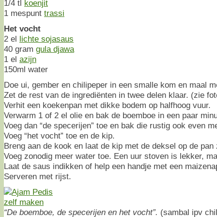
1/4 tl
koenjit
1 mespunt
trassi
Het vocht
2 el
lichte sojasaus
40 gram
gula djawa
1 el
azijn
150ml water
Doe ui, gember en chilipeper in een smalle kom en maal met
Zet de rest van de ingrediënten in twee delen klaar. (zie fo
Verhit een koekenpan met dikke bodem op halfhoog vuur.
Verwarm 1 of 2 el olie en bak de boemboe in een paar minu
Voeg dan “de specerijen” toe en bak die rustig ook even m
Voeg “het vocht” toe en de kip.
Breng aan de kook en laat de kip met de deksel op de pan z
Voeg zonodig meer water toe. Een uur stoven is lekker, ma
Laat de saus indikken of help een handje met een maizena
Serveren met rijst.
“De boemboe, de specerijen en het vocht”.
(sambal ipv chil