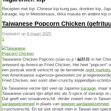
Recepten met kip: Chinese kip kung pao, dronken kip, Japa
karaage, kip in Meestersaus, tikka masala en andere kip 
Taiwanese Popcorn Chicken (gefrituu
Geplaatst op
8 maart 2025
1
Taiwanese Chicken Popcorn (xian su ji / 鹹酥雞 in het Chin
antwoord op American Fried Chicken. Het heet “popcorn” o
een puntzak wordt verkocht op de beroemde
night markets
met Amerikaanse supersize-gewoonten zie je tegenwoordi
Fried Chicken, een soort über-crunchy kippendijen-schnitze
De Taiwanese versie lijkt veel op Japanse
karaage
, maar m
Taiwanese variant lijkt altijd iets als 5-spice of steranijs te
Dat geeft een smaakverschil. Verder zweert men in Taiwan
aardappelzetmeel
in plaats van
gewoon aardappelzetmeel
.
crunchverschil. En tot slot strooit men in Taiwan een spec