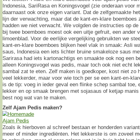
Indonesia, SariRasa en Koningsvogel (zie onderaan voor m
daarnaast ook onze eigen variant. Dat de zelfgemaakte het 
lijn der verwachting, maar dat de kant-en-klare boemboes 
hadden we niet verwacht. We volgden de instructies op de
bij twee boemboes moest ook een uitje gefruit, een ander 
limoenblad. Voor de eerlijke vergelijking gebruikten we steed
kant-en-klare boemboes blijken heel vlak in smaak: Asli 
saus, Indonesia een iets lichter bruine smakeloze saus met
Sarirasa had iets kartonachtigs en smaakte ook nog een be
alleen Koningsvogel was pedis, maar toch ook niet echt lekk
sambal zat te eten. Zelf maken is goedkoper, kost niet zo he
veel lekkerder, maar voor wie toch per se een kant-en-kla
is de tip: voeg in ieder geval een flinke schep sambal toe,
lekker en op smaak brengen met sojasaus of ketjap manis h
best nog wat van te maken.
Zelf Ajam Pedis maken?
Zoals ik hierboven al schreef bestaan er honderden varian
meer of minder ingrediënten. Het lekkerste is om zoveel mo