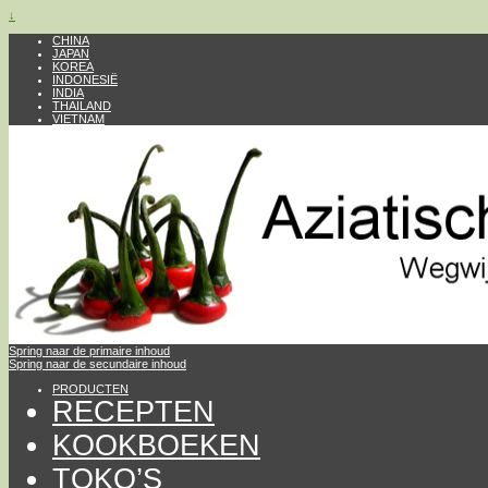
↓
CHINA
JAPAN
KOREA
INDONESIË
INDIA
THAILAND
VIETNAM
Spring naar de primaire inhoud
Spring naar de secundaire inhoud
PRODUCTEN
RECEPTEN
KOOKBOEKEN
TOKO’S