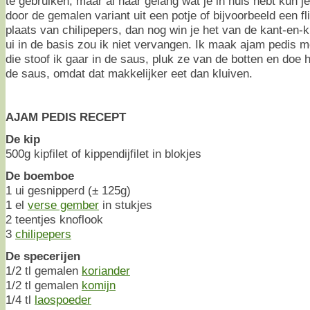
te gebruiken, maar al naar gelang wat je in huis hebt kun 
door de gemalen variant uit een potje of bijvoorbeeld een f
plaats van chilipepers, dan nog win je het van de kant-en-
ui in de basis zou ik niet vervangen. Ik maak ajam pedis 
die stoof ik gaar in de saus, pluk ze van de botten en doe h
de saus, omdat dat makkelijker eet dan kluiven.
AJAM PEDIS RECEPT
De kip
500g kipfilet of kippendijfilet in blokjes
De boemboe
1 ui gesnipperd (± 125g)
1 el
verse gember
in stukjes
2 teentjes knoflook
3
chilipepers
De specerijen
1/2 tl gemalen
koriander
1/2 tl gemalen
komijn
1/4 tl
laospoeder