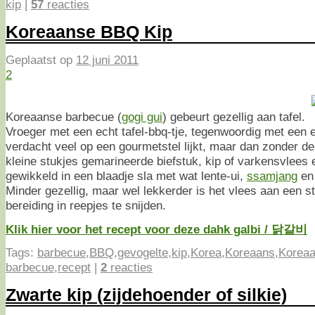
kip
|
57
reacties
Koreaanse BBQ Kip
Geplaatst op
12 juni 2011
2
Koreaanse barbecue (
gogi gui
) gebeurt gezellig aan tafel.
Vroeger met een echt tafel-bbq-tje, tegenwoordig met een e
verdacht veel op een gourmetstel lijkt, maar dan zonder de 
kleine stukjes gemarineerde biefstuk, kip of varkensvlees en
gewikkeld in een blaadje sla met wat lente-ui,
ssamjang
en 
Minder gezellig, maar wel lekkerder is het vlees aan een st
bereiding in reepjes te snijden.
Klik hier voor het recept voor deze dahk galbi / 닭갈비
Tags:
barbecue
,
BBQ
,
gevogelte
,
kip
,
Korea
,
Koreaans
,
Koreaa
barbecue
,
recept
|
2
reacties
Zwarte kip (zijdehoender of silkie)