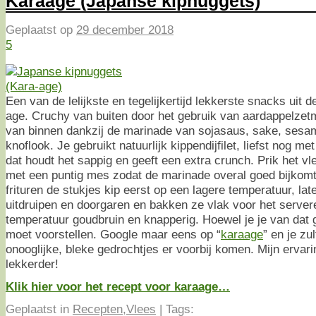
Karaage (Japanse kipnuggets)
Geplaatst op
29 december 2018
5
Een van de lelijkste en tegelijkertijd lekkerste snacks uit
age. Cruchy van buiten door het gebruik van aardappelzet
van binnen dankzij de marinade van sojasaus, sake, sesa
knoflook. Je gebruikt natuurlijk kippendijfilet, liefst nog me
dat houdt het sappig en geeft een extra crunch. Prik het v
met een puntig mes zodat de marinade overal goed bijkom
frituren de stukjes kip eerst op een lagere temperatuur, lat
uitdruipen en doorgaren en bakken ze vlak voor het serve
temperatuur goudbruin en knapperig. Hoewel je je van dat g
moet voorstellen. Google maar eens op “
karaage
” en je zu
onooglijke, bleke gedrochtjes er voorbij komen. Mijn ervarin
lekkerder!
Klik hier voor het recept voor karaage…
Geplaatst in
Recepten
,
Vlees
|
Tags: