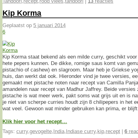
Tandoori
,
recept
,
rood vlees
,
tandoori
|
13
reacties
Kip Korma
Geplaatst op
5 januari 2014
6
Kip Korma staat bekend als een milde curry, geschikt voor
hete pepers kunnen. De dikke, romige saus komt van gema
pistachio of cashew) en slagroom. Maar heb je Griekse yo
huis, dan werkt dat ook. Hieronder vind je twee versies, ee
gemaakt met pistache noten naar recept van Camilla Panja
amandelen naar recept van Madhur Jaffrey. Beide versies zi
pistache is wat meer werk, pakt soms wat grijs uit en is nat
je niet van scherpe curries houdt zijn 8 chilipepers in het 
wat veel. Gewoon wat minder gebruiken kan prima, er blijf
Klik hier voor het recept…
Tags:
curry
,
gevogelte
,
India
,
Indiase curry
,
kip
,
recept
|
6
reac