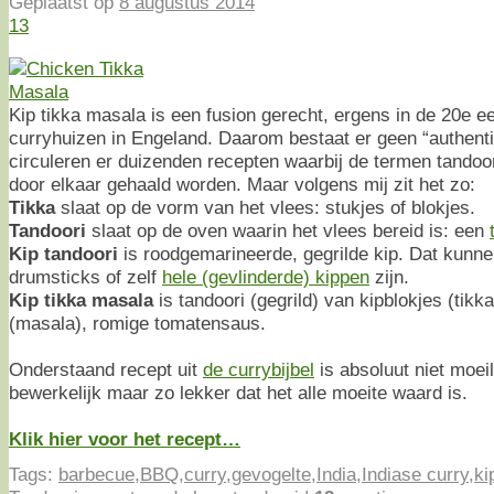
Geplaatst op
8 augustus 2014
13
Kip tikka masala is een fusion gerecht, ergens in de 20e e
curryhuizen in Engeland. Daarom bestaat er geen “authent
circuleren er duizenden recepten waarbij de termen tandoor
door elkaar gehaald worden. Maar volgens mij zit het zo:
Tikka
slaat op de vorm van het vlees: stukjes of blokjes.
Tandoori
slaat op de oven waarin het vlees bereid is: een
Kip tandoori
is roodgemarineerde, gegrilde kip. Dat kunnen 
drumsticks of zelf
hele (gevlinderde) kippen
zijn.
Kip tikka masala
is tandoori (gegrild) van kipblokjes (tikka)
(masala), romige tomatensaus.
Onderstaand recept uit
de currybijbel
is absoluut niet moeil
bewerkelijk maar zo lekker dat het alle moeite waard is.
Klik hier voor het recept…
Tags:
barbecue
,
BBQ
,
curry
,
gevogelte
,
India
,
Indiase curry
,
ki