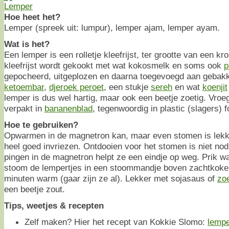
Hoe heet het?
Lemper (spreek uit: lumpur), lemper ajam, lemper ayam.
Wat is het?
Een lemper is een rolletje kleefrijst, ter grootte van een kr
kleefrijst wordt gekookt met wat kokosmelk en soms ook
p
gepocheerd, uitgeplozen en daarna toegevoegd aan gebak
ketoembar
,
djeroek peroet
, een stukje
sereh
en wat
koenjit
lemper is dus wel hartig, maar ook een beetje zoetig. Vro
verpakt in
bananenblad
, tegenwoordig in plastic (slagers) fo
Hoe te gebruiken?
Opwarmen in de magnetron kan, maar even stomen is lekk
heel goed invriezen. Ontdooien voor het stomen is niet no
pingen in de magnetron helpt ze een eindje op weg. Prik wat
stoom de lempertjes in een stoommandje boven zachtkoken
minuten warm (gaar zijn ze al). Lekker met sojasaus of
zoe
een beetje zout.
Tips, weetjes & recepten
Zelf maken? Hier het recept van Kokkie Slomo:
lempe