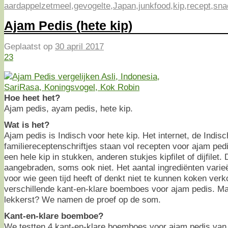
aardappelzetmeel
,
gevogelte
,
Japan
,
junkfood
,
kip
,
recept
,
sna
Ajam Pedis (hete kip)
Geplaatst op
30 april 2017
23
Hoe heet het?
Ajam pedis, ayam pedis, hete kip.
Wat is het?
Ajam pedis is Indisch voor hete kip. Het internet, de Indi
familiereceptenschriftjes staan vol recepten voor ajam pe
een hele kip in stukken, anderen stukjes kipfilet of dijfilet
aangebraden, soms ook niet. Het aantal ingrediënten varieë
voor wie geen tijd heeft of denkt niet te kunnen koken ver
verschillende kant-en-klare boemboes voor ajam pedis. Ma
lekkerst? We namen de proef op de som.
Kant-en-klare boemboe?
We testten 4 kant-en-klare boemboes voor ajam pedis van