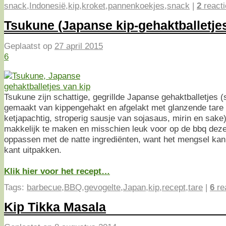
snack
,
Indonesië
,
kip
,
kroket
,
pannenkoekjes
,
snack
|
2
reacti
Tsukune (Japanse kip-gehaktballetje
Geplaatst op
27 april 2015
6
Tsukune zijn schattige, gegrillde Japanse gehaktballetjes 
gemaakt van kippengehakt en afgelakt met glanzende tare 
ketjapachtig, stroperig sausje van sojasaus, mirin en sake
makkelijk te maken en misschien leuk voor op de bbq deze
oppassen met de natte ingrediënten, want het mengsel kan
kant uitpakken.
Klik hier voor het recept…
Tags:
barbecue
,
BBQ
,
gevogelte
,
Japan
,
kip
,
recept
,
tare
|
6
re
Kip Tikka Masala