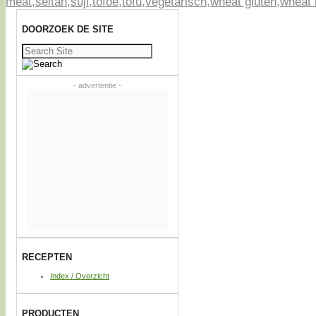
meat
,
seitan
,
suji
,
tofoe
,
tofu
,
vegetarisch
,
wheat gluten
,
wheat
DOORZOEK DE SITE
Zoeken
naar:
- advertentie -
RECEPTEN
Index / Overzicht
PRODUCTEN