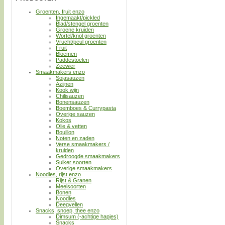
Groenten, fruit enzo
Ingemaakt/pickled
Blad/stengel groenten
Groene kruiden
Wortel/knol groenten
Vrucht/peul groenten
Fruit
Bloemen
Paddestoelen
Zeewier
Smaakmakers enzo
Sojasauzen
Azijnen
Kook wijn
Chilisauzen
Bonensauzen
Boemboes & Currypasta
Overige sauzen
Kokos
Olie & vetten
Bouillon
Noten en zaden
Verse smaakmakers /
kruiden
Gedroogde smaakmakers
Suiker soorten
Overige smaakmakers
Noodles, rijst enzo
Rijst & Granen
Meelsoorten
Bonen
Noodles
Deegvellen
Snacks, snoep, thee enzo
Dimsum (-achtige hapjes)
Snacks