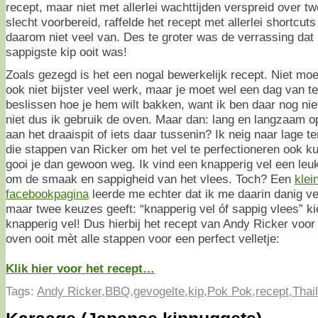
recept, maar niet met allerlei wachttijden verspreid over 
slecht voorbereid, raffelde het recept met allerlei shortcut
daarom niet veel van. Des te groter was de verrassing dat 
sappigste kip ooit was!
Zoals gezegd is het een nogal bewerkelijk recept. Niet moeil
ook niet bijster veel werk, maar je moet wel een dag van t
beslissen hoe je hem wilt bakken, want ik ben daar nog niet
niet dus ik gebruik de oven. Maar dan: lang en langzaam op
aan het draaispit of iets daar tussenin? Ik neig naar lage te
die stappen van Ricker om het vel te perfectioneren ook ku
gooi je dan gewoon weg. Ik vind een knapperig vel een leu
om de smaak en sappigheid van het vlees. Toch? Een
klei
facebookpagina
leerde me echter dat ik me daarin danig ve
maar twee keuzes geeft: “knapperig vel óf sappig vlees” ki
knapperig vel! Dus hierbij het recept van Andy Ricker voor 
oven ooit mèt alle stappen voor een perfect velletje:
Klik hier voor het recept…
Tags:
Andy Ricker
,
BBQ
,
gevogelte
,
kip
,
Pok Pok
,
recept
,
Thai