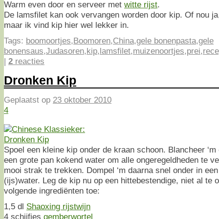
Warm even door en serveer met
witte rijst
.
De lamsfilet kan ook vervangen worden door kip. Of nou ja, w
maar ik vind kip hier wel lekker in.
Tags:
boomoortjes
,
Boomoren
,
China
,
gele bonenpasta
,
gele
bonensaus
,
Judasoren
,
kip
,
lamsfilet
,
muizenoortjes
,
prei
,
rece
|
2
reacties
Dronken Kip
Geplaatst op
23 oktober 2010
4
Spoel een kleine kip onder de kraan schoon. Blancheer ‘m 
een grote pan kokend water om alle ongeregeldheden te ve
mooi strak te trekken. Dompel ‘m daarna snel onder in een
(ijs)water. Leg de kip nu op een hittebestendige, niet al te
volgende ingrediënten toe:
1,5 dl
Shaoxing rijstwijn
4 schijfjes
gemberwortel