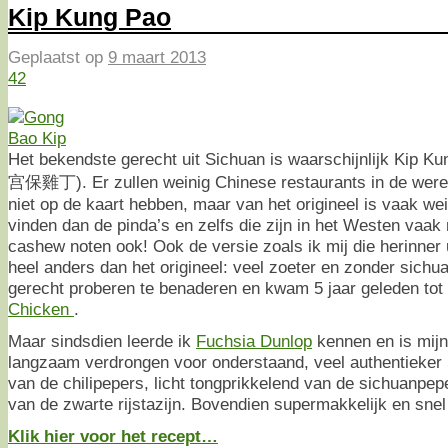
Kip Kung Pao
Geplaatst op
9 maart 2013
42
Het bekendste gerecht uit Sichuan is waarschijnlijk Kip K
宫保雞丁). Er zullen weinig Chinese restaurants in de wereld
niet op de kaart hebben, maar van het origineel is vaak wei
vinden dan de pinda’s en zelfs die zijn in het Westen vaa
cashew noten ook! Ook de versie zoals ik mij die herinner uit
heel anders dan het origineel: veel zoeter en zonder sichu
gerecht proberen te benaderen en kwam 5 jaar geleden tot 
Chicken
.
Maar sindsdien leerde ik
Fuchsia Dunlop
kennen en is mijn
langzaam verdrongen voor onderstaand, veel authentieker 
van de chilipepers, licht tongprikkelend van de sichuanpe
van de zwarte rijstazijn. Bovendien supermakkelijk en sne
Klik hier voor het recept…