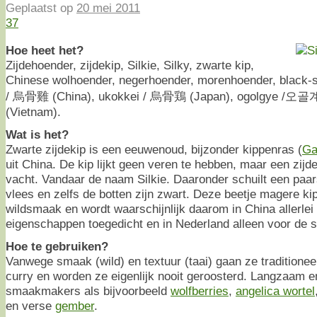
Geplaatst op
20 mei 2011
37
Hoe heet het?
Zijdehoender, zijdekip, Silkie, Silky, zwarte kip,
Chinese wolhoender, negerhoender, morenhoender, black-s
/ 烏骨雞 (China), ukokkei / 烏骨鶏 (Japan), ogolgye /오골계 
(Vietnam).
Wat is het?
Zwarte zijdekip is een eeuwenoud, bijzonder kippenras (
Ga
uit China. De kip lijkt geen veren te hebben, maar een zijd
vacht. Vandaar de naam Silkie. Daaronder schuilt een paar
vlees en zelfs de botten zijn zwart. Deze beetje magere ki
wildsmaak en wordt waarschijnlijk daarom in China allerle
eigenschappen toegedicht en in Nederland alleen voor de 
Hoe te gebruiken?
Vanwege smaak (wild) en textuur (taai) gaan ze traditioneel
curry en worden ze eigenlijk nooit geroosterd. Langzaam e
smaakmakers als bijvoorbeeld
wolfberries
,
angelica wortel
en verse
gember
.