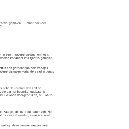
jgen wel gemalen …..maar hoeveel
 ?
r in een maatlepel gedaan en het is
malen koriander iets fijner is gemalen
ft in een gerecht dan hele zaadjes.
tlepel gemalen korianderzaad in plaats
kocht. Ik vermaal dan zelf de
k zie dat het beperkt houdbaar is
kend. Gewoon doorgebruiken, of…wat is
ok zaadjes die over de datum zijn. Het
at minder zal worden, maar nog altijd
 wat zijn deze nieuwe zaadjes veel