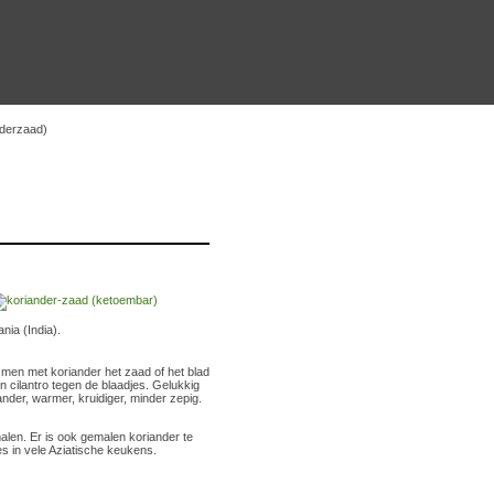
nderzaad)
nia (India).
of men met koriander het zaad of het blad
 cilantro tegen de blaadjes. Gelukkig
der, warmer, kruidiger, minder zepig.
alen. Er is ook gemalen koriander te
es in vele Aziatische keukens.