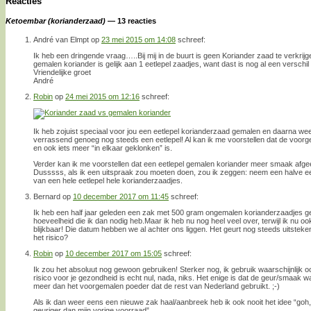
Reacties
Ketoembar (korianderzaad)
— 13 reacties
André van Elmpt
op
23 mei 2015 om 14:08
schreef:
Ik heb een dringende vraag…..Bij mij in de buurt is geen Koriander zaad te verkri
gemalen koriander is gelijk aan 1 eetlepel zaadjes, want dast is nog al een verschil
Vriendelijke groet
André
Robin
op
24 mei 2015 om 12:16
schreef:
Ik heb zojuist speciaal voor jou een eetlepel korianderzaad gemalen en daarna wee
verrassend genoeg nog steeds een eetlepel! Al kan ik me voorstellen dat de voorge
en ook iets meer “in elkaar geklonken” is.
Verder kan ik me voorstellen dat een eetlepel gemalen koriander meer smaak afgee
Dusssss, als ik een uitspraak zou moeten doen, zou ik zeggen: neem een halve ee
van een hele eetlepel hele korianderzaadjes.
Bernard
op
10 december 2017 om 11:45
schreef:
Ik heb een half jaar geleden een zak met 500 gram ongemalen korianderzaadjes ge
hoeveelheid die ik dan nodig heb.Maar ik heb nu nog heel veel over, terwijl ik nu oo
blijkbaar! Die datum hebben we al achter ons liggen. Het geurt nog steeds uitste
het risico?
Robin
op
10 december 2017 om 15:05
schreef:
Ik zou het absoluut nog gewoon gebruiken! Sterker nog, ik gebruik waarschijnlijk o
risico voor je gezondheid is echt nul, nada, niks. Het enige is dat de geur/smaak w
meer dan het voorgemalen poeder dat de rest van Nederland gebruikt. ;-)
Als ik dan weer eens een nieuwe zak haal/aanbreek heb ik ook nooit het idee “goh,
geuriger dan mijn vorige voorraad”.