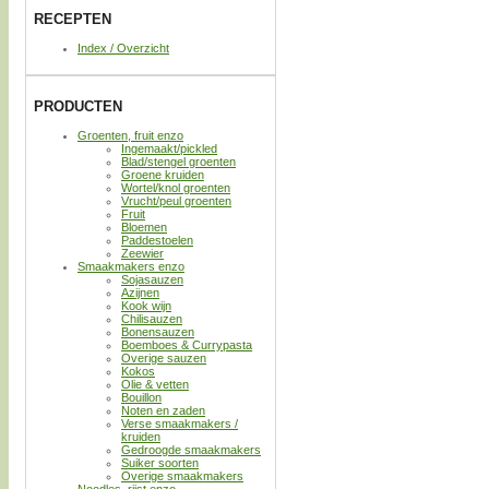
RECEPTEN
Index / Overzicht
PRODUCTEN
Groenten, fruit enzo
Ingemaakt/pickled
Blad/stengel groenten
Groene kruiden
Wortel/knol groenten
Vrucht/peul groenten
Fruit
Bloemen
Paddestoelen
Zeewier
Smaakmakers enzo
Sojasauzen
Azijnen
Kook wijn
Chilisauzen
Bonensauzen
Boemboes & Currypasta
Overige sauzen
Kokos
Olie & vetten
Bouillon
Noten en zaden
Verse smaakmakers /
kruiden
Gedroogde smaakmakers
Suiker soorten
Overige smaakmakers
Noodles, rijst enzo