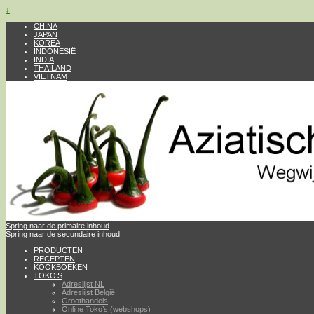
↓
CHINA
JAPAN
KOREA
INDONESIË
INDIA
THAILAND
VIETNAM
Spring naar de primaire inhoud
Spring naar de secundaire inhoud
PRODUCTEN
RECEPTEN
KOOKBOEKEN
TOKO’S
Adreslijst NL
Adreslijst België
Groothandels
Online Toko’s (webshops)