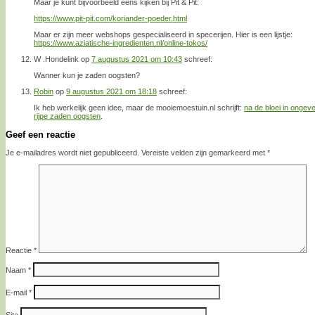
Maar je kunt bijvoorbeeld eens kijken bij Pit & Pit:
https://www.pit-pit.com/koriander-poeder.html
Maar er zijn meer webshops gespecialiseerd in specerijen. Hier is een lijstje:
https://www.aziatische-ingredienten.nl/online-tokos/
W .Hondelink
op
7 augustus 2021 om 10:43
schreef:
Wanner kun je zaden oogsten?
Robin
op
9 augustus 2021 om 18:18
schreef:
Ik heb werkelijk geen idee, maar de mooiemoestuin.nl schrijft:
na de bloei in ongeve
rijpe zaden oogsten
.
Geef een reactie
Je e-mailadres wordt niet gepubliceerd.
Vereiste velden zijn gemarkeerd met
*
Reactie
*
Naam
*
E-mail
*