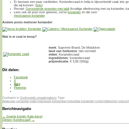
Er bestaan een paar variëteiten. Korianderzaad in India is bijvoorbeeld vaak iets g
die wij kennen. (
foto
).
Recept:
Geroosterde groenten met tabil
(kruidige oliedressing met oa koriander, ka
Lees ook de post over gewone, verse
koriander
en die over
mexicaanse koriander
.
Andere posts met/over koriander
:
Wat is er zoal te koop?
merk
: Supreme Brand, De Molukken
land van herkomst
: niet vermeld
etiket
: Korianderzaad
ingrediënten
: korianderzaad
prijsindicatie
: € 3,85 (500g)
Dit delen:
Facebook
X
Print
Pinterest
Geplaatst in
Gedroogde smaakmakers
Tags:
Apiaceae
,
coriander
,
India
,
Indonesië
,
ketoembar
,
ketumbar
,
koriander
,
schermbloemen
,
speceri
Berichtnavigatie
←
Zwarte komijn (kala jeera)
Djinten (komijnzaad)
→