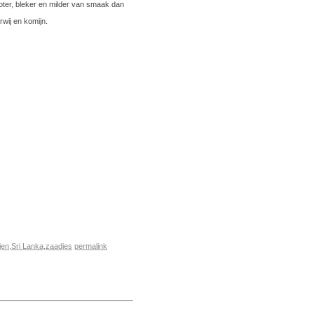
roter, bleker en milder van smaak dan
rwij en komijn.
jen
,
Sri Lanka
,
zaadjes
permalink