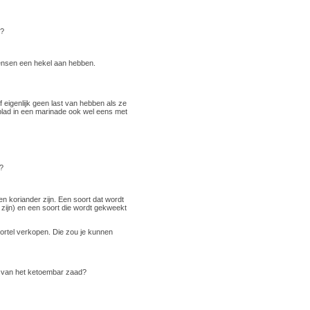
t?
ensen een hekel aan hebben.
eigenlijk geen last van hebben als ze
rblad in een marinade ook wel eens met
n?
n koriander zijn. Een soort dat wordt
 zijn) en een soort die wordt gekweekt
wortel verkopen. Die zou je kunnen
js van het ketoembar zaad?