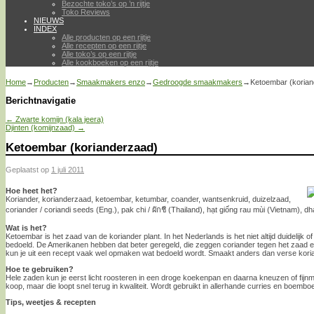
Bezochte toko’s op ’n rijtje
Toko Reviews
NIEUWS
INDEX
Alle producten op een rijtje
Alle recepten op een rijtje
Alle toko’s op een rijtje
Alle kookboeken op een rijtje
Home
→
Producten
→
Smaakmakers enzo
→
Gedroogde smaakmakers
→
Ketoembar (koria
Berichtnavigatie
←
Zwarte komijn (kala jeera)
Djinten (komijnzaad)
→
Ketoembar (korianderzaad)
Geplaatst op
1 juli 2011
Hoe heet het?
Koriander, korianderzaad, ketoembar, ketumbar, coander, wantsenkruid, duizelzaad,
coriander / coriandi seeds (Eng.), pak chi / ผักชี (Thailand), hạt giống rau mùi (Vietnam), dha
Wat is het?
Ketoembar is het zaad van de koriander plant. In het Nederlands is het niet altijd duidelijk 
bedoeld. De Amerikanen hebben dat beter geregeld, die zeggen coriander tegen het zaad en
kun je uit een recept vaak wel opmaken wat bedoeld wordt. Smaakt anders dan verse korian
Hoe te gebruiken?
Hele zaden kun je eerst licht roosteren in een droge koekenpan en daarna kneuzen of fijnm
koop, maar die loopt snel terug in kwaliteit. Wordt gebruikt in allerhande curries en boembo
Tips, weetjes & recepten