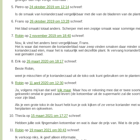
Pietro
op
24 oktober 2019 om 12:14
schreef:
Is de smaak van korianderzaad vergelijkbaar met die van de bladeren van de plan
Frans
op
26 oktober 2019 om 13:28
schreef:
Het blad smaakt totaal anders. Scherper met een zepige smaak waar sommige m
Robin
op
2 november 2019 om 18:40
schreef:
Nou, ik vind het anders best vergelijkbaar, Frans.
Het is waar dat mensen die korianderblad naar zeep vinden smaken daar minder of 
korianderzaad eten, maar het is natuurlijk wel dezelfde plant. Ik vervang koriande
wat gemalen zaad.
Erik
op
26 maart 2020 om 18:17
schreef:
Beste Robin,
weet je misschien of je korianderzaad uit de toko ook kunt gebruiken om te plante
Robin
op
11 april 2020 om 12:30
schreef:
Ja, volgens mij kan dat wel:
kijk maar
. Maar hou er rekening mee dat er twee soorte
gekweekt omdat ie goed zaad levert (de ketoembar uit de supermarkt zal die soort
voor zijn blad.
Als je een grote toko in de buurt hebt kun je ook kijken of ze verse koriander met 
herplanten en opkweken.
Thecla
op
15 maart 2021 om 17:27
schreef:
Hebben jullie ook fijngemalen ketoembar en wat is daar de prijs van. Wat is de pri
Robin
op
19 maart 2021 om 00:43
schreef:
Ik verkoop niks, ik geef alleen informatie.