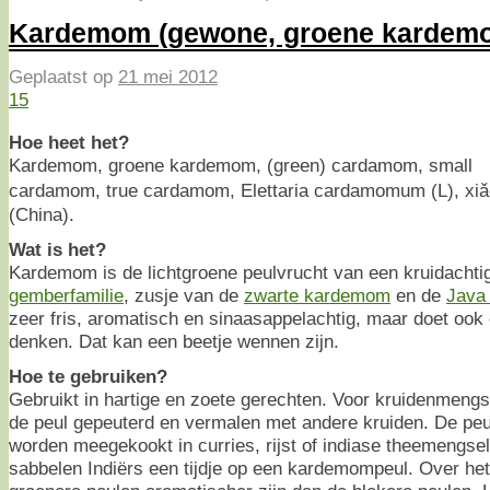
Kardemom (gewone, groene kardem
Geplaatst op
21 mei 2012
15
Hoe heet het?
Kardemom, groene kardemom, (green) cardamom, small
cardamom, true cardamom, Elettaria cardamomum (L), 
(China).
Wat is het?
Kardemom is de lichtgroene peulvrucht van een kruidachtige
gemberfamilie
, zusje van de
zwarte kardemom
en de
Java
zeer fris, aromatisch en sinaasappelachtig, maar doet ook
denken. Dat kan een beetje wennen zijn.
Hoe te gebruiken?
Gebruikt in hartige en zoete gerechten. Voor kruidenmengs
de peul gepeuterd en vermalen met andere kruiden. De peul
worden meegekookt in curries, rijst of indiase theemengse
sabbelen Indiërs een tijdje op een kardemompeul. Over h