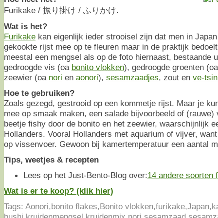
Furikake / 振り掛け / ふりかけ.
Wat is het?
Furikake
kan eigenlijk ieder strooisel zijn dat men in Jap
gekookte rijst mee op te fleuren maar in de praktijk bedoel
meestal een mengsel als op de foto hiernaast, bestaande ui
gedroogde vis (oa
bonito vlokken
), gedroogde groenten (o
zeewier (oa
nori
en
aonori
),
sesamzaadjes
, zout en
ve-tsin
Hoe te gebruiken?
Zoals gezegd, gestrooid op een kommetje rijst. Maar je ku
mee op smaak maken, een salade bijvoorbeeld of (rauwe) 
beetje fishy door de bonito en het zeewier, waarschijnlijk e
Hollanders. Vooral Hollanders met aquarium of vijver, want 
op vissenvoer. Gewoon bij kamertemperatuur een aantal 
Tips, weetjes & recepten
Lees op het Just-Bento-Blog over:
14 andere soorten 
Wat is er te koop? (klik hier)
Tags:
Aonori
,
bonito flakes
,
Bonito vlokken
,
furikake
,
Japan
,
k
bushi
,
kruidenmengsel
,
kruidenmix
,
nori
,
sesamzaad
,
sesamz