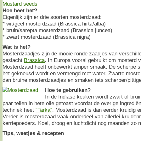
Hoe heet het?
Eigenlijk zijn er drie soorten mosterdzaad:
* wit/geel mosterdzaad (Brassica hirta/alba)
* bruin/sarepta mosterdzaad (Brassica juncea)
* zwart mosterdzaad (Brassica nigra)
Wat is het?
Mosterdzaadjes zijn de mooie ronde zaadjes van verschille
geslacht
Brassica
. In Europa vooral gebruikt om mosterd 
Mosterdzaad heeft onbewerkt amper smaak. De scherpe sm
het gekneusd wordt en vermengd met water. Zwarte mosterd
dan bruine mosterdzaadjes en smaken iets scherper/pittige
Hoe te gebruiken?
In de Indiase keuken wordt zwart of bru
paar tellen in hete olie getoast voordat de overige ingredië
techniek heet
“Tarka”
. Mosterdzaad is dan eerder kruidig e
Verder is mosterdzaad vaak onderdeel van allerlei kruide
kerriepoeders. Koel, droog en luchtdicht nog maanden zo n
Tips, weetjes & recepten