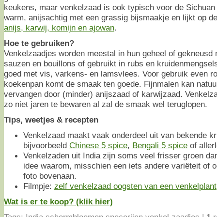
keukens, maar venkelzaad is ook typisch voor de Sichuan
warm, anijsachtig met een grassig bijsmaakje en lijkt op 
anijs, karwij, komijn en ajowan
.
Hoe te gebruiken?
Venkelzaadjes worden meestal in hun geheel of gekneusd m
sauzen en bouillons of gebruikt in rubs en kruidenmengse
goed met vis, varkens- en lamsvlees. Voor gebruik even ro
koekenpan komt de smaak ten goede. Fijnmalen kan natuurl
vervangen door (minder) anijszaad of karwijzaad. Venkelz
zo niet jaren te bewaren al zal de smaak wel teruglopen.
Tips, weetjes & recepten
Venkelzaad maakt vaak onderdeel uit van bekende k
bijvoorbeeld
Chinese 5 spice
,
Bengali 5 spice
of aller
Venkelzaden uit India zijn soms veel frisser groen da
idee waarom, misschien een iets andere variëteit of 
foto bovenaan.
Filmpje:
zelf venkelzaad oogsten van een venkelplant
Wat is er te koop? (klik hier)