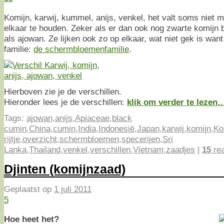
Komijn, karwij, kummel, anijs, venkel, het valt soms niet m
elkaar te houden. Zeker als er dan ook nog zwarte komijn bl
als ajowan. Ze lijken ook zo op elkaar, wat niet gek is wan
familie:
de schermbloemenfamilie
.
Hierboven zie je de verschillen.
Hieronder lees je de verschillen:
klik om verder te lezen
Tags:
ajowan
,
anijs
,
Apiaceae
,
black
cumin
,
China
,
cumin
,
India
,
Indonesië
,
Japan
,
karwij
,
komijn
,
Ko
rijtje
,
overzicht
,
schermbloemen
,
specerijen
,
Sri
Lanka
,
Thailand
,
venkel
,
verschillen
,
Vietnam
,
zaadjes
|
15
rea
Djinten (komijnzaad)
Geplaatst op
1 juli 2011
5
Hoe heet het?