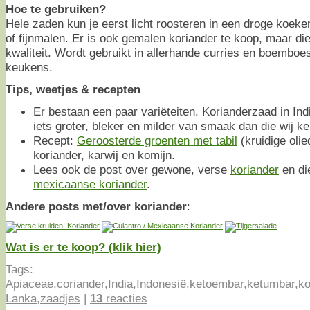
Hoe te gebruiken?
Hele zaden kun je eerst licht roosteren in een droge koe
of fijnmalen. Er is ook gemalen koriander te koop, maar die 
kwaliteit. Wordt gebruikt in allerhande curries en boemboes
keukens.
Tips, weetjes & recepten
Er bestaan een paar variëteiten. Korianderzaad in Ind
iets groter, bleker en milder van smaak dan die wij ke
Recept:
Geroosterde groenten met tabil
(kruidige oli
koriander, karwij en komijn.
Lees ook de post over gewone, verse
koriander
en di
mexicaanse koriander
.
Andere posts met/over koriander
:
Wat is er te koop? (klik hier)
Tags:
Apiaceae
,
coriander
,
India
,
Indonesië
,
ketoembar
,
ketumbar
,
ko
Lanka
,
zaadjes
|
13
reacties