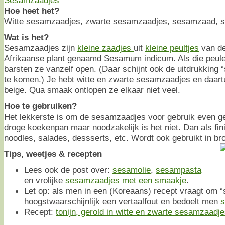
Hoe heet het?
Witte sesamzaadjes, zwarte sesamzaadjes, sesamzaad, 
Wat is het?
Sesamzaadjes zijn
kleine zaadjes
uit
kleine peultjes
van de
Afrikaanse plant genaamd Sesamum indicum. Als die peulen
barsten ze vanzelf open. (Daar schijnt ook de uitdrukking
te komen.) Je hebt witte en zwarte sesamzaadjes en daartus
beige. Qua smaak ontlopen ze elkaar niet veel.
Hoe te gebruiken?
Het lekkerste is om de sesamzaadjes voor gebruik even geu
droge koekenpan maar noodzakelijk is het niet. Dan als fin
noodles, salades, dessserts, etc. Wordt ook gebruikt in br
Tips, weetjes & recepten
Lees ook de post over:
sesamolie
,
sesampasta
en vrolijke
sesamzaadjes met een smaakje
.
Let op: als men in een (Koreaans) recept vraagt om “
hoogstwaarschijnlijk een vertaalfout en bedoelt men
s
Recept:
tonijn, gerold in witte en zwarte sesamzaadj