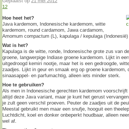
Geplaatst op
21 mei 2012
12
Hoe heet het?
Java kardemom, Indonesische kardemom, witte
kardemom, round cardamom, Jawa cardamom,
Amomum compactum (L), kapulaga / kepulaga (Indonesië)
Wat is het?
Kapulaga is de witte, ronde, Indonesische grote zus van de
groene, langwerpige Indiase groene kardemom. Lijkt in eers
uitgedroogd kemiri nootje, maar het is een gedroogde, witt
zaadjes. Lijkt in geur en smaak erg op groene kardemom, d
sinaasappel- en parfumachtig, alleen iets minder sterk.
Hoe te gebruiken?
Als men in Indonesische gerechten kardemom voorschrijft 
altijd deze Java variant, maar je kunt het gerust vervang
je zult geen verschil proeven. Peuter de zaadjes uit de peu
Meestal gebruikt men maar een snufje, hooguit een theelep
Luchtdicht, koel en donker onbeperkt houdbaar, alleen nee
wel af.