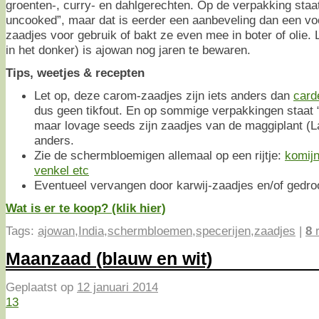
groenten-, curry- en dahlgerechten. Op de verpakking sta
uncooked”, maar dat is eerder een aanbeveling dan een voor
zaadjes voor gebruik of bakt ze even mee in boter of olie. L
in het donker) is ajowan nog jaren te bewaren.
Tips, weetjes & recepten
Let op, deze carom-zaadjes zijn iets anders dan
card
dus geen tikfout. En op sommige verpakkingen staat 
maar lovage seeds zijn zaadjes van de maggiplant (La
anders.
Zie de schermbloemigen allemaal op een rijtje:
komijn
venkel etc
Eventueel vervangen door karwij-zaadjes en/of gedro
Wat is er te koop? (klik hier)
Tags:
ajowan
,
India
,
schermbloemen
,
specerijen
,
zaadjes
|
8
r
Maanzaad (blauw en wit)
Geplaatst op
12 januari 2014
13