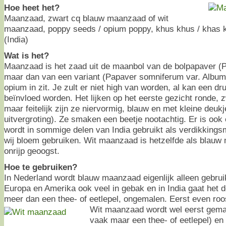
Hoe heet het?
Maanzaad, zwart cq blauw maanzaad of wit
maanzaad, poppy seeds / opium poppy, khus khus / khas k
(India)
Wat is het?
Maanzaad is het zaad uit de maanbol van de bolpapaver (
maar dan van een variant (Papaver somniferum var. Album)
opium in zit. Je zult er niet high van worden, al kan een dr
beïnvloed worden. Het lijken op het eerste gezicht ronde, z
maar feitelijk zijn ze niervormig, blauw en met kleine deukj
uitvergroting). Ze smaken een beetje nootachtig. Er is ook e
wordt in sommige delen van India gebruikt als verdikkings
wij bloem gebruiken. Wit maanzaad is hetzelfde als blauw 
onrijp geoogst.
Hoe te gebruiken?
In Nederland wordt blauw maanzaad eigenlijk alleen gebruik
Europa en Amerika ook veel in gebak en in India gaat het d
meer dan een thee- of eetlepel, ongemalen. Eerst even roos
Wit maanzaad wordt wel eerst gemal
vaak maar een thee- of eetlepel) en 