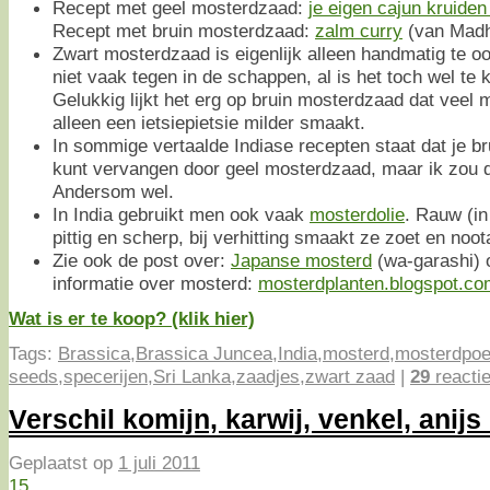
Recept met geel mosterdzaad:
je eigen cajun kruide
Recept met bruin mosterdzaad:
zalm curry
(van Madh
Zwart mosterdzaad is eigenlijk alleen handmatig te 
niet vaak tegen in de schappen, al is het toch wel te k
Gelukkig lijkt het erg op bruin mosterdzaad dat veel m
alleen een ietsiepietsie milder smaakt.
In sommige vertaalde Indiase recepten staat dat je b
kunt vervangen door geel mosterdzaad, maar ik zou d
Andersom wel.
In India gebruikt men ook vaak
mosterdolie
. Rauw (in
pittig en scherp, bij verhitting smaakt ze zoet en noot
Zie ook de post over:
Japanse mosterd
(wa-garashi) 
informatie over mosterd:
mosterdplanten.blogspot.co
Wat is er te koop? (klik hier)
Tags:
Brassica
,
Brassica Juncea
,
India
,
mosterd
,
mosterdpoe
seeds
,
specerijen
,
Sri Lanka
,
zaadjes
,
zwart zaad
|
29
reacti
Verschil komijn, karwij, venkel, anijs
Geplaatst op
1 juli 2011
15