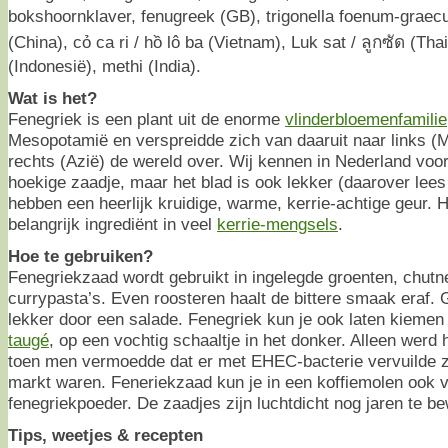
bokshoornklaver, fenugreek (GB), trigonella foenum-grae
(China), cỏ ca ri / hồ lô ba (Vietnam), Luk sat / ลูกซัด (Tha
(Indonesië), methi (India).
Wat is het?
Fenegriek is een plant uit de enorme
vlinderbloemenfamilie
Mesopotamië en verspreidde zich van daaruit naar links (
rechts (Azië) de wereld over. Wij kennen in Nederland voor
hoekige zaadje, maar het blad is ook lekker (daarover lees
hebben een heerlijk kruidige, warme, kerrie-achtige geur. 
belangrijk ingrediënt in veel
kerrie-mengsels
.
Hoe te gebruiken?
Fenegriekzaad wordt gebruikt in ingelegde groenten, chutn
currypasta’s. Even roosteren haalt de bittere smaak eraf.
lekker door een salade. Fenegriek kun je ook laten kiemen o
taugé
, op een vochtig schaaltje in het donker. Alleen werd 
toen men vermoedde dat er met EHEC-bacterie vervuilde z
markt waren. Feneriekzaad kun je in een koffiemolen ook 
fenegriekpoeder. De zaadjes zijn luchtdicht nog jaren te b
Tips, weetjes & recepten