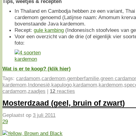
Tips, weetjes & recepten
In Thailand en Cambodja hebben ze een variant, Tha
cardemom genoemd (Latijnse naam: Amomum krervanh)
bovenstaande Java kardemom.
Recept:
gule kambing
(Indonesisch stoofvlees van gei
Voor een overzicht van de drie (of eigenlijk vier soor
foto:
Wat is er te koop? (klik hier)
Tags:
cardamom
,
cardemom
,
gemberfamilie
,
green cardamo
kardemom
,
Indonesië
,
kapulogo
,
kardamom
,
kardemom
,
spece
cardamom
,
zaadjes
|
12
reacties
Mosterdzaad (geel, bruin of zwart)
Geplaatst op
3 juli 2011
29