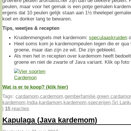
groenere peulen aromatischer zijn dan de blekere peulen. H
peulen, maar voor het gemak is een potje gemalen kardemo
ergens dat 10 peulen gelijk staan aan 1½ theelepel gemal
koel en donker lang te bewaren.
Tips, weetjes & recepten
Kruidenmengsels met kardemom:
speculaaskruiden
o
Heel soms kom je kardemompeulen tegen die er qua v
groene, maar dan zijn ze wit. Die zijn gebleekt.
Als men het in recepten over kardemom heeft bedoel
groene en niet de zwarte of Java variant. Klik op foto
Wat is er te koop? (klik hier)
Tags:
cardamom
,
cardemom
,
gemberfamilie
,
green cardamo
kardemom
,
India
,
kardamom
,
kardemom
,
specerijen
,
Sri Lank
|
15
reacties
Kapulaga (Java kardemom)