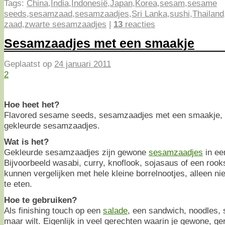
Tags:
China
,
India
,
Indonesië
,
Japan
,
Korea
,
sesam
,
sesame
seeds
,
sesamzaad
,
sesamzaadjes
,
Sri Lanka
,
sushi
,
Thailand
zaad
,
zwarte sesamzaadjes
|
13
reacties
Sesamzaadjes met een smaakje
Geplaatst op
24 januari 2011
2
Hoe heet het?
Flavored sesame seeds, sesamzaadjes met een smaakje,
gekleurde sesamzaadjes.
Wat is het?
Gekleurde sesamzaadjes zijn gewone
sesamzaadjes
in ee
Bijvoorbeeld wasabi, curry, knoflook, sojasaus of een roo
kunnen vergelijken met hele kleine borrelnootjes, alleen n
te eten.
Hoe te gebruiken?
Als finishing touch op een
salade
, een sandwich, noodles, s
maar wilt. Eigenlijk in veel gerechten waarin je gewone, 