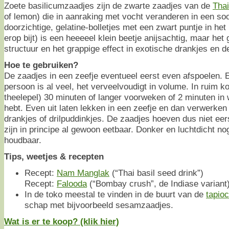
Zoete basilicumzaadjes zijn de zwarte zaadjes van de
Thai
of lemon) die in aanraking met vocht veranderen in een soor
doorzichtige, gelatine-bolletjes met een zwart puntje in he
erop bijt) is een heeeeel klein beetje anijsachtig, maar het
structuur en het grappige effect in exotische drankjes en d
Hoe te gebruiken?
De zaadjes in een zeefje eventueel eerst even afspoelen. E
persoon is al veel, het verveelvoudigt in volume. In ruim 
theelepel) 30 minuten of langer voorweken of 2 minuten in 
hebt. Even uit laten lekken in een zeefje en dan verwerken 
drankjes of drilpuddinkjes. De zaadjes hoeven dus niet eer
zijn in principe al gewoon eetbaar. Donker en luchtdicht n
houdbaar.
Tips, weetjes & recepten
Recept:
Nam Manglak
(“Thai basil seed drink”)
Recept:
Falooda
(“Bombay crush”, de Indiase variant
In de toko meestal te vinden in de buurt van de
tapioc
schap met bijvoorbeeld sesamzaadjes.
Wat is er te koop? (klik hier)