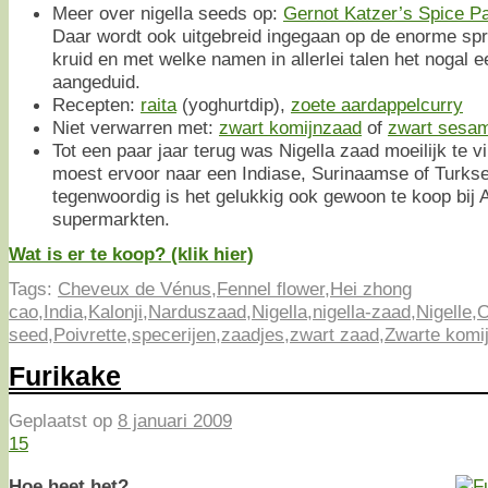
Meer over nigella seeds op:
Gernot Katzer’s Spice P
Daar wordt ook uitgebreid ingegaan op de enorme spr
kruid en met welke namen in allerlei talen het nogal e
aangeduid.
Recepten:
raita
(yoghurtdip),
zoete aardappelcurry
Niet verwarren met:
zwart komijnzaad
of
zwart sesa
Tot een paar jaar terug was Nigella zaad moeilijk te v
moest ervoor naar een Indiase, Surinaamse of Turks
tegenwoordig is het gelukkig ook gewoon te koop bij A
supermarkten.
Wat is er te koop? (klik hier)
Tags:
Cheveux de Vénus
,
Fennel flower
,
Hei zhong
cao
,
India
,
Kalonji
,
Narduszaad
,
Nigella
,
nigella-zaad
,
Nigelle
,
O
seed
,
Poivrette
,
specerijen
,
zaadjes
,
zwart zaad
,
Zwarte komi
Furikake
Geplaatst op
8 januari 2009
15
Hoe heet het?