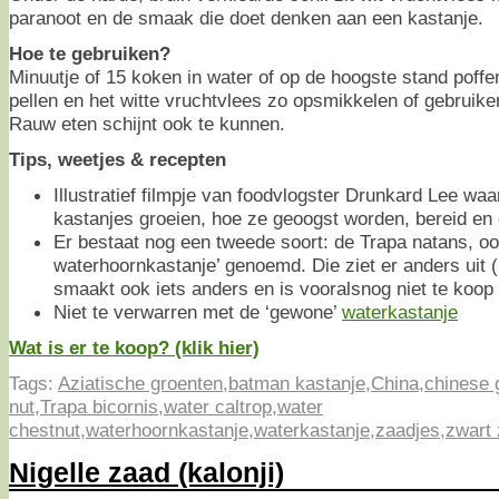
paranoot en de smaak die doet denken aan een kastanje.
Hoe te gebruiken?
Minuutje of 15 koken in water of op de hoogste stand poffe
pellen en het witte vruchtvlees zo opsmikkelen of gebruike
Rauw eten schijnt ook te kunnen.
Tips, weetjes & recepten
Illustratief filmpje van foodvlogster Drunkard Lee waa
kastanjes groeien, hoe ze geoogst worden, bereid en
Er bestaat nog een tweede soort: de Trapa natans, oo
waterhoornkastanje’ genoemd. Die ziet er anders uit (
smaakt ook iets anders en is vooralsnog niet te koop
Niet te verwarren met de ‘gewone’
waterkastanje
Wat is er te koop? (klik hier)
Tags:
Aziatische groenten
,
batman kastanje
,
China
,
chinese 
nut
,
Trapa bicornis
,
water caltrop
,
water
chestnut
,
waterhoornkastanje
,
waterkastanje
,
zaadjes
,
zwart
Nigelle zaad (kalonji)