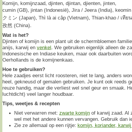
Komijn, komijnzaad, djinten, djintan, djienten, jinten,
cumin (GB), jintan (Indonesië), Jira / Jeera (India), keom
クミン (Japan), Thì là ai cập (Vietnam), Thian-khao / เทียนข
孜然 (China).
Wat is het?
Djinten of komijn is een plant uit de schermbloemen familie
anijs, karwij en
venkel
. We gebruiken eigenlijk alleen de z
Indonesische en Indiase keuken, maar ook daarbuiten wordt
Oerhollands is de komijnenkaas.
Hoe te gebruiken?
Hele zaadjes eerst licht roosteren, niet te lang, anders wor
heel, gekneusd of gemalen gebruiken. Je kunt ook reeds 
reuze handig, maar die verliest wel snel geur en smaak. He
luchtdicht) veel langer houdbaar.
Tips, weetjes & recepten
Niet verwarren met:
zwarte komijn
of karwij zaad. Al 
wel met het andere kunnen vervangen. Gebruik dan ie
Zie ze allemaal op een rijtje:
komijn, koriander, karwi