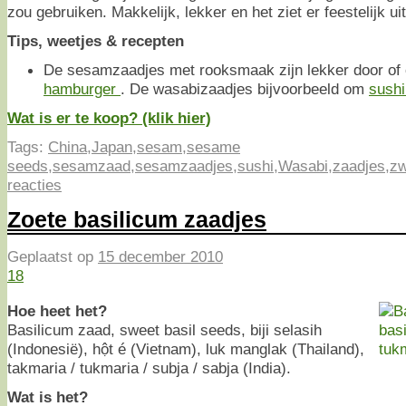
zou gebruiken. Makkelijk, lekker en het ziet er feestelijk uit
Tips, weetjes & recepten
De sesamzaadjes met rooksmaak zijn lekker door of 
hamburger
. De wasabizaadjes bijvoorbeeld om
sushi
Wat is er te koop? (klik hier)
Tags:
China
,
Japan
,
sesam
,
sesame
seeds
,
sesamzaad
,
sesamzaadjes
,
sushi
,
Wasabi
,
zaadjes
,
zw
reacties
Zoete basilicum zaadjes
Geplaatst op
15 december 2010
18
Hoe heet het?
Basilicum zaad, sweet basil seeds, biji selasih
(Indonesië), hột é (Vietnam), luk manglak (Thailand),
takmaria / tukmaria / subja / sabja (India).
Wat is het?