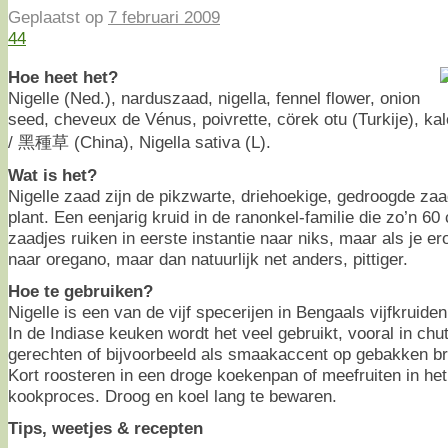
Geplaatst op
7 februari 2009
44
Hoe heet het?
Nigelle (Ned.), narduszaad, nigella, fennel flower, onion
seed, cheveux de Vénus, poivrette, cörek otu (Turkije), kal
/ 黑種草 (China), Nigella sativa (L).
Wat is het?
Nigelle zaad zijn de pikzwarte, driehoekige, gedroogde zaa
plant. Een eenjarig kruid in de ranonkel-familie die zo’n 6
zaadjes ruiken in eerste instantie naar niks, maar als je e
naar oregano, maar dan natuurlijk net anders, pittiger.
Hoe te gebruiken?
Nigelle is een van de vijf specerijen in Bengaals vijfkruide
In de Indiase keuken wordt het veel gebruikt, vooral in ch
gerechten of bijvoorbeeld als smaakaccent op gebakken b
Kort roosteren in een droge koekenpan of meefruiten in het
kookproces. Droog en koel lang te bewaren.
Tips, weetjes & recepten