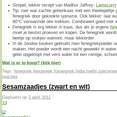
Simpel, lekker recept van Madhur Jaffrey:
Lamscurry
Tip: roer wat zachte geitenkaas met een theelepeltje
fenegriek door gekookte spinazie. Ook lekker: laat wa
60°C verwarmde olie trekken. Combineert goed met v
Fenegriek is erg lekker in kaas, dus als je ergens
fen
moet je beslist proeven en kopen. De fenegriek wordt 
beetje op stukjes walnoot, maar lekkerder.
In de Joodse keuken gebruikt men fenegriekpoeder om
maken. Het poeder wordt een nacht geweekt in water
gelei opgeklopt met vers water tot een romige, schuim
Wat is er te koop? (klik hier)
Tags:
fenegriek
,
fenugreek
,
foenegriek
,
India
,
methi
,
specerije
reacties
Sesamzaadjes (zwart en wit)
Geplaatst op
3 april 2011
13