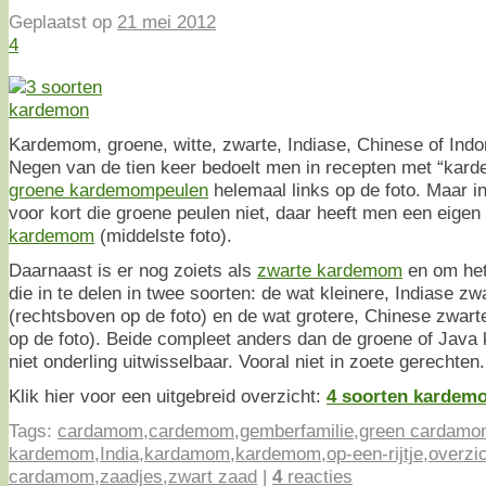
Geplaatst op
21 mei 2012
4
Kardemom, groene, witte, zwarte, Indiase, Chinese of In
Negen van de tien keer bedoelt men in recepten met “kar
groene kardemompeulen
helemaal links op de foto. Maar i
voor kort die groene peulen niet, daar heeft men een eigen
kardemom
(middelste foto).
Daarnaast is er nog zoiets als
zwarte kardemom
en om het
die in te delen in twee soorten: de wat kleinere, Indiase 
(rechtsboven op de foto) en de wat grotere, Chinese zwar
op de foto). Beide compleet anders dan de groene of Jav
niet onderling uitwisselbaar. Vooral niet in zoete gerechten.
Klik hier voor een uitgebreid overzicht:
4 soorten kardemo
Tags:
cardamom
,
cardemom
,
gemberfamilie
,
green cardamo
kardemom
,
India
,
kardamom
,
kardemom
,
op-een-rijtje
,
overzi
cardamom
,
zaadjes
,
zwart zaad
|
4
reacties