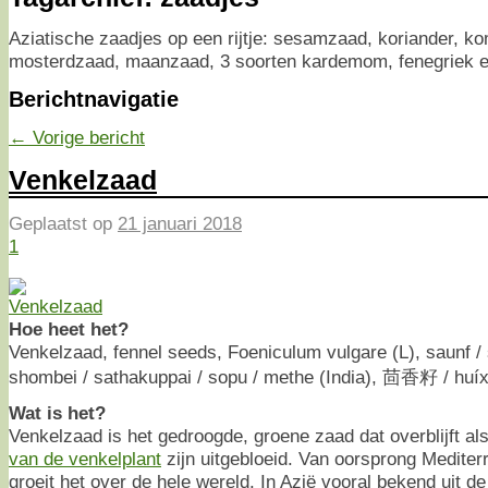
Aziatische zaadjes op een rijtje: sesamzaad, koriander, kom
mosterdzaad, maanzaad, 3 soorten kardemom, fenegriek e
Berichtnavigatie
←
Vorige bericht
Venkelzaad
Geplaatst op
21 januari 2018
1
Hoe heet het?
Venkelzaad, fennel seeds, Foeniculum vulgare (L), saunf /
shombei / sathakuppai / sopu / methe (India), 茴香籽 / huíxi
Wat is het?
Venkelzaad is het gedroogde, groene zaad dat overblijft al
van de venkelplant
zijn uitgebloeid. Van oorsprong Medite
groeit het over de hele wereld. In Azië vooral bekend uit 