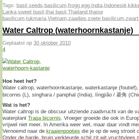
Tags:
basil seeds
,
basilicum
,
frogg egg
,
India
,
Indonesië
,
kikke
Lanka
,
sweet basil
,
thai basil
,
Thailand
,
thaise
basilicum
,
tukmaria
,
Vietnam
,
zaadjes
,
zoete basilicum
,
zwart
Water Caltrop (waterhoornkastanje)
Geplaatst op
30 oktober 2010
4
Hoe heet het?
Water caltrop, waterhoornkastanje, waterkastanje (foutief)
bicornis (L), singhara / paniphal (India), língjiǎo / 菱角 (Chi
Wat is het?
Water caltrop is de obscuur uitziende zaadvrucht van de v
waterplant
Trapa bicornis
. Vroeger groeide die ook in Eur
vrijwel niet meer. In Amerika weer wel, maar daar vindt me
Vernoemd naar de
kraaienpootjes
die je op de weg strooit 
Onder de harde, bruin verkleurde schil zit wit vruchtvlees