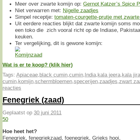
Meer over zwarte komijn op:
Gernot Katzer’s Spice 
Niet verwarren met:
Nigelle zaadjes
Simpel receptje:
tomaten-courgette-prutje met zwarte
Uit eerdere reacties blijkt dat zwarte komijn soms moe
een toko die zich vooral richt op de Indiase, Pakist
keuken.
Ter vergelijking, dit is gewone komijn:
Wat is er te koop? (klik hier)
Tags:
Apiaceae
,
black cumin
,
cumin
,
India
,
kala jeera
,
kala jir
cumin
,
komijn
,
schermbloemen
,
specerijen
,
zaadjes
,
zwart za
reacties
Fenegriek (zaad)
Geplaatst op
30 juni 2011
50
Hoe heet het?
Fenegriek, fenegriekzaad, foenegriek, Grieks hooi,