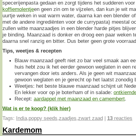
specerijenpasta gedaan en zorgt tijdens het sudderen voor
koffiemolentje
en geen zin om te vijzelen, dan kun je wit 
uurtje weken in wat warm water, daarna kan een blender o
met de andere ingrediënten voor de currypasta) meestal 
zullen witte maanzaadjes in een blender harde pitjes blijv
je binding. Maanzaad is donker en droog een paar weken 
daarna snel ranzig en bitter. Dus beter geen grote voorraa
Tips, weetjes & recepten
Blauw maanzaad geeft niet zo bar veel smaak aan een c
huis hebt zou ik het eerder gewoon weglaten in een r
vervangen door iets anders. Als je geen wit maanzaad
gewoon weglaten en je gerecht op het laatst zonodig
Weetjes: het beste blauwe maanzaad schijnt uit Nede
En lekker voor op je boterham of in salade:
ontkiemd
Recept:
aardappel met maanzaad en camembert
.
Wat is er te koop? (klik hier)
Tags:
India
,
poppy seeds
,
zaadjes
,
zwart zaad
|
13
reacties
Kardemom