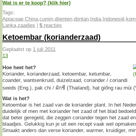
Wat is er te koop? (klik hier)
Tags:
Apiaceae
,
China
,
cumin
,
djienten
,
djintan
,
India
,
Indonesië
,
komi
Lanka
,
zaadjes
|
5
reacties
Ketoembar (korianderzaad)
Geplaatst op
1 juli 2011
13
Hoe heet het?
Koriander, korianderzaad, ketoembar, ketumbar,
coander, wantsenkruid, duizelzaad, coriander / coriandi
seeds (Eng.), pak chi / ผักชี (Thailand), hạt giống rau mùi 
Wat is het?
Ketoembar is het zaad van de koriander plant. In het Nederla
duidelijk of men met koriander het zaad of het blad bedoe
dat beter geregeld, die zeggen coriander tegen het zaad en
blaadjes. Gelukkig kun je uit een recept vaak wel opmaken
Smaakt anders dan verse koriander, warmer, kruidiger, min