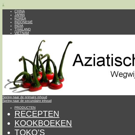
↓
CHINA
JAPAN
KOREA
INDONESIË
INDIA
THAILAND
VIETNAM
Spring naar de primaire inhoud
Spring naar de secundaire inhoud
PRODUCTEN
RECEPTEN
KOOKBOEKEN
TOKO’S