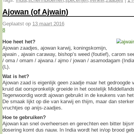
Tags:
India
,
schermbloemen
,
specerijen
,
venkel
,
zaadjes
|
1
r
Ajowan (of Ajwain)
Geplaatst op
13 maart 2016
8
Hoe heet het?
Ajowan zaadjes, ajowan karwij, koningskomijn,
ajwain , ajwain caraway, bishop’s weed (foutief), carom se
/ oma / omam / ajwana / ajmo / jowan / asamodagam (Ind
(L).
Wat is het?
Ajowan zaad is eigenlijk geen zaadje maar het gedroogde v
kruid dat oorspronkelijk groeide in het oostelijk Middellan
Tegenwoordig wordt ajowan gebruikt in de keukens van het
De smaak lijkt op die van karwij en thijm, maar dan sterker. 
vruchtjes op anijs-zaadjes.
Hoe te gebruiken?
Ajowan kan snel overheersen en gerechten een bitter bijs
dosering komt dus nauw. In India wordt het in/op brood geb