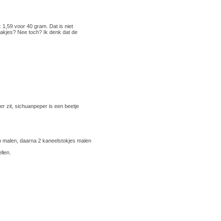
1,59 voor 40 gram. Dat is niet
 zakjes? Nee toch? Ik denk dat de
er zit, sichuanpeper is een beetje
en malen, daarna 2 kaneelstokjes malen
llen.