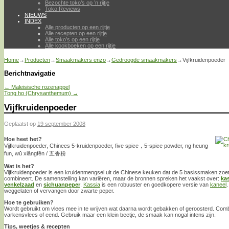
Bezochte toko’s op ’n rijtje
Toko Reviews
NIEUWS
INDEX
Alle producten op een rijtje
Alle recepten op een rijtje
Alle toko’s op een rijtje
Alle kookboeken op een rijtje
Home
→
Producten
→
Smaakmakers enzo
→
Gedroogde smaakmakers
→
Vijfkruidenpoeder
Berichtnavigatie
←
Maleisische rozenappel
Tong ho (Chrysanthemum)
→
Vijfkruidenpoeder
Geplaatst op
19 september 2008
Hoe heet het?
Vijfkruidenpoeder, Chinees 5-kruidenpoeder, five spice，5-spice powder, ng heung
fun, wǔ xiāngfěn / 五香粉
Wat is het?
Vijfkruidenpoeder is een kruidenmengsel uit de Chinese keuken dat de 5 basissmaken zoet, 
combineert. De samenstelling kan variëren, maar de bronnen spreken het vaakst over:
ka
venkelzaad
en
sichuanpeper
.
Kassia
is een robuuster en goedkopere versie van
kaneel
.
weggelaten of vervangen door zwarte peper.
Hoe te gebruiken?
Wordt gebruikt om vlees mee in te wrijven wat daarna wordt gebakken of geroosterd. Combi
varkensvlees of eend. Gebruik maar een klein beetje, de smaak kan nogal intens zijn.
Tips, weetjes & recepten