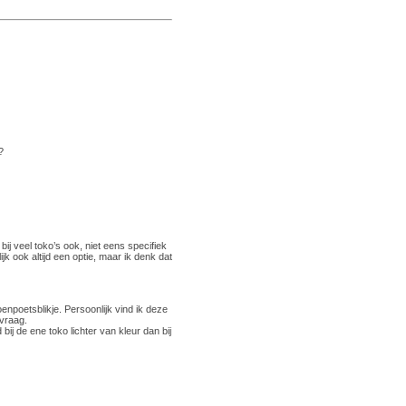
?
j veel toko’s ook, niet eens specifiek
jk ook altijd een optie, maar ik denk dat
enpoetsblikje. Persoonlijk vind ik deze
evraag.
ij de ene toko lichter van kleur dan bij