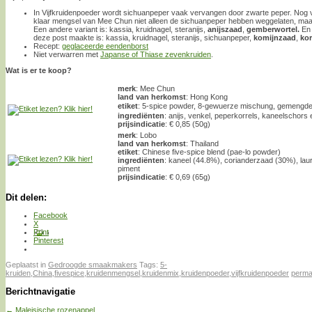
In Vijfkruidenpoeder wordt sichuanpeper vaak vervangen door zwarte peper. Nog ve
klaar mengsel van Mee Chun niet alleen de sichuanpeper hebben weggelaten, maar
Een andere variant is: kassia, kruidnagel, steranijs,
anijszaad
,
gemberwortel.
En
deze post maakte is: kassia, kruidnagel, steranijs, sichuanpeper,
komijnzaad
,
kor
Recept:
geglaceerde eendenborst
Niet verwarren met
Japanse of Thiase zevenkruiden
.
Wat is er te koop?
merk
: Mee Chun
land van herkomst
: Hong Kong
etiket
: 5-spice powder, 8-gewuerze mischung, gemeng
ingrediënten
: anijs, venkel, peperkorrels, kaneelschors
prijsindicatie
: € 0,85 (50g)
merk
: Lobo
land van herkomst
: Thailand
etiket
: Chinese five-spice blend (pae-lo powder)
ingrediënten
: kaneel (44.8%), corianderzaad (30%), laur
piment
prijsindicatie
: € 0,69 (65g)
Dit delen:
Facebook
X
Print
Pinterest
Geplaatst in
Gedroogde smaakmakers
Tags:
5-
kruiden
,
China
,
fivespice
,
kruidenmengsel
,
kruidenmix
,
kruidenpoeder
,
vijfkruidenpoeder
perma
Berichtnavigatie
←
Maleisische rozenappel