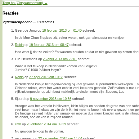
Tong ho (Chrysanthemum)
→
Reacties
Vijfkruidenpoeder
— 19 reacties
Geert de Jong
op
19 februari 2013 om 01:40
schreef:
In de Mee Chun 5 spices zit, zeker weten, ook garnalenpasta en kentjoer.
Robin
op
19 februari 2013 om 08:47
schreef:
Hoe weet jij dat zo zeker? En waarom zouden ze dat er niet gewoon op zetten dan
Luc Hellemans
op
26 april 2013 om 22:01
schreef:
Waar is het te koop in Nederland? komen van België??
Jumbo? C1000 ? Albert Heyn?
Robin
op
27 april 2013 om 10:58
schreef:
In Nederland kun je het tegenwoordig bij veel gewone supermarkten wel kopen. En bi
Chinese toko’s, want het wordt echt in veel keukens gebruikt. Zelf maken is natuurli
vijfkruidenpoeder op zich best makkelijk te vinden moet zijn. Succes, Luc.
Sjourd
op
9 november 2013 om 10:36
schreef:
Vroeger was het verpakt in blikvorm, klein blikjes en hadden de grote van een scho
veel beter maar helaas ze zijn denk ik niet meer te koop, heb overal gezocht en g
De huidige zijn wat milder van smaak en moet je dus meer kruiden ook is de inhoud b
de ander, hoe dit kan is mij een raadsel.
efith
op
26 oktober 2014 om 09:39
schreef:
Nu gewoon te koop bij de vomar.
penneweert
op
22 september 2015 om 14:04
schreef: