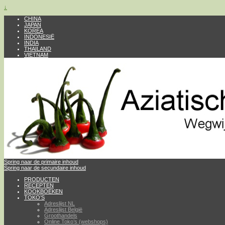
↓
CHINA
JAPAN
KOREA
INDONESIË
INDIA
THAILAND
VIETNAM
Spring naar de primaire inhoud
Spring naar de secundaire inhoud
PRODUCTEN
RECEPTEN
KOOKBOEKEN
TOKO’S
Adreslijst NL
Adreslijst België
Groothandels
Online Toko’s (webshops)