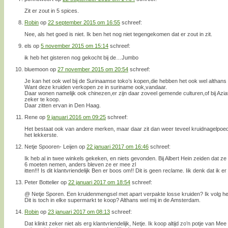
Zit er zout in 5 spices.
Robin
op
22 september 2015 om 16:55
schreef:
Nee, als het goed is niet. Ik ben het nog niet tegengekomen dat er zout in zit.
els
op
5 november 2015 om 15:14
schreef:
ik heb het gisteren nog gekocht bij de…Jumbo
bluemoon
op
27 november 2015 om 20:54
schreef:
Je kan het ook wel bij de Surinaamse toko’s kopen,die hebben het ook wel althans d
Want deze kruiden verkopen ze in suriname ook,vandaar.
Daar wonen namelijk ook chinezen,er zijn daar zoveel gemende culturen,of bij Azia
zeker te koop.
Daar zitten ervan in Den Haag.
Rene
op
9 januari 2016 om 09:25
schreef:
Het bestaat ook van andere merken, maar daar zit dan weer teveel kruidnagelpoede
het lekkerste.
Netje Spooren- Leijen
op
22 januari 2017 om 16:46
schreef:
Ik heb al in twee winkels gekeken, en niets gevonden. Bij Albert Hein zeiden dat ze p
6 moeten nemen, anders bleven ze er mee zl
itten!!! Is dit klantvriendelijk Ben er boos om!! Dit is geen reclame. Iik denk dat ik 
Peter Bottelier
op
22 januari 2017 om 18:54
schreef:
@ Netje Sporen. Een kruidenmengsel met apart verpakte losse kruiden? Ik volg h
Dit is toch in elke supermarkt te koop? Althans wel mij in de Amsterdam.
Robin
op
23 januari 2017 om 08:13
schreef:
Dat klinkt zeker niet als erg klantvriendelijk, Netje. Ik koop altijd zo’n potje van Me