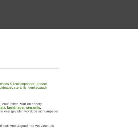
zout, bitter, zuur en scherp
ssia
,
kruidnagel
,
steranijs
,
 In veel gevallen wordt de sichuanpeper
neert vooral goed met vet vlees als