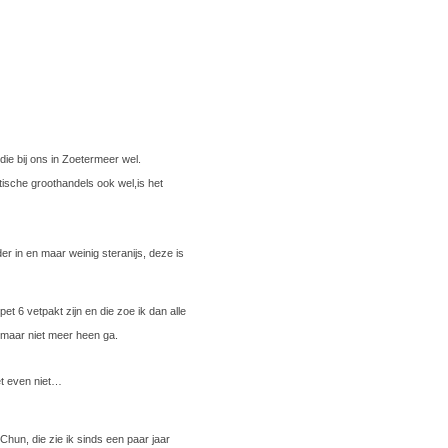
ie bij ons in Zoetermeer wel.
tische groothandels ook wel,is het
r in en maar weinig steranijs, deze is
et 6 vetpakt zijn en die zoe ik dan alle
er maar niet meer heen ga.
et even niet…
e Chun, die zie ik sinds een paar jaar