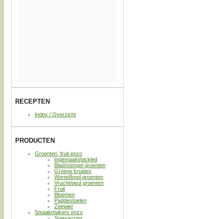
RECEPTEN
Index / Overzicht
PRODUCTEN
Groenten, fruit enzo
Ingemaakt/pickled
Blad/stengel groenten
Groene kruiden
Wortel/knol groenten
Vrucht/peul groenten
Fruit
Bloemen
Paddestoelen
Zeewier
Smaakmakers enzo
Sojasauzen