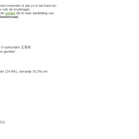
el vreemder is dat ze in het kant-en-
 ook de kruidnagel.
 de
variant
die ik naar aanleiding van
ianderzaad.
de 5-specerijen 五香粉
 en gember
ier (14.4%), steranijs (9.2%) en
link