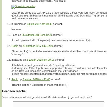
ook vaak in de gewone supermarkt. Kijk, deze:
Maar ik zie op de site van AH dat ze tegenwoordig zakjes van Verstegen verkopen: 
goedkoop zeg. En begrijp ik nou dat het altijd 6 zakjes zijn? Dus maar 7 gram per
verkoopster abuis was.
k.tuinman
op
13 juni 2017 om 10:46
schreef:
leerzaam
Fons
op
26 oktober 2017 om 11:30
schreef:
Ik zie in geen enkel kruid/specerij de smaak zuur vertegenwoordigd.
Robin
op
29 oktober 2017 om 15:19
schreef:
Ah, scherp! :-) Ik denk dat met een beetje welwillendheid het zuur in de sichuanpep
“citrussy”.
matcatgo
op
2 januari 2018 om 20:17
schreef:
Ik heb het net zelf gemaakt, met de 5 hele ingrediënten.
6 steranijs met 2 theelepels zwarte peperkorrels 2min. roosteren dan in koffiemol
en als laatste 3 theelepels venkel malen met 2 kruidnagels.
Ik lees nu ook recepten met andere verhoudingen, maar ga hier eerst mee kokkere
Robin
op
2 januari 2018 om 22:48
schreef:
Irritant is dat he? Dat iedereen maar wat doet. ;-)
Geef een reactie
Je e-mailadres wordt niet gepubliceerd.
Vereiste velden zijn gemarkeerd met
*