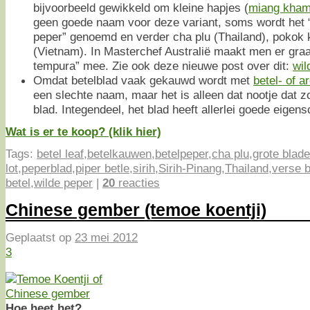
bijvoorbeeld gewikkeld om kleine hapjes (
miang kha
geen goede naam voor deze variant, soms wordt het “w
peper” genoemd en verder cha plu (Thailand), pokok 
(Vietnam). In Masterchef Australië maakt men er graa
tempura” mee. Zie ook deze nieuwe post over dit:
wil
Omdat betelblad vaak gekauwd wordt met
betel- of a
een slechte naam, maar het is alleen dat nootje dat z
blad. Integendeel, het blad heeft allerlei goede eigen
Wat is er te koop? (klik hier)
Tags:
betel leaf
,
betelkauwen
,
betelpeper
,
cha plu
,
grote blad
lot
,
peperblad
,
piper betle
,
sirih
,
Sirih-Pinang
,
Thailand
,
verse b
betel
,
wilde peper
|
20
reacties
Chinese gember (temoe koentji)
Geplaatst op
23 mei 2012
3
Hoe heet het?