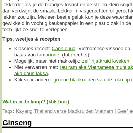
lekkerder als je de blaadjes losrist en de stelen klein snij
dan verdwijnt de smaak. Lekker in visgerechten of gerech
lekker zou zijn. Met een beetje geluk kun je deze waterpla
gewikkeld in vochtig keukenpapier in een plastic zak in d
toch lijkt ze snel te verleppen.
Tips, weetjes & recepten
Klassiek recept:
Canh chua
, Vietnamese vissoep op
basis van
tamarinde
. (foto rechts)
Mogelijk, maar niet makkelijk:
zelf rijstkruid kweken
Niet verwarren met:
rau ram aka Vietnamese munt ak
aka daun laksa
.
Klik voor andere:
groene bladkruiden van de toko op ee
Wat is er te koop? (klik hier)
Tags:
Kayang
,
Thailand
,
verse bladkruiden
,
Vietnam
|
Geef e
Ginseng