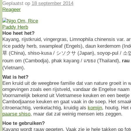
Geplaatst op
18 september 2014
Reageer
Hoe heet het?
Kayang, rijstkruid, vingergras, Limnophila chinensis var. ar
rice paddy herb, swampleaf (Engels), daun kerdemom (Ind
草 (China), shiso-kusa / シソクサ (Japan), soyop-pul / 소
roum om (Cambodja), phak kayang / แขยง (Thailand),
rau
(Vietnam).
Wat is het?
Een kruid uit de weegbree familie dat van nature groeit in
omgevingen zoals een rijstveld, vandaar de Engelse naam 
Voornamelijk bekend uit Vietnamese keuken en een beetje 
Cambodjaanse keuken en gaat vaak in de soep. Het smaak
citroenachtig, venkelachtig, kruidig als
komijn
, houtig. Het
paarse shiso
, maar dat zal weinig mensen iets zeggen.
Hoe te gebruiken?
Kayang wordt rauw gegeten. Vaak zie je hele takken op fot