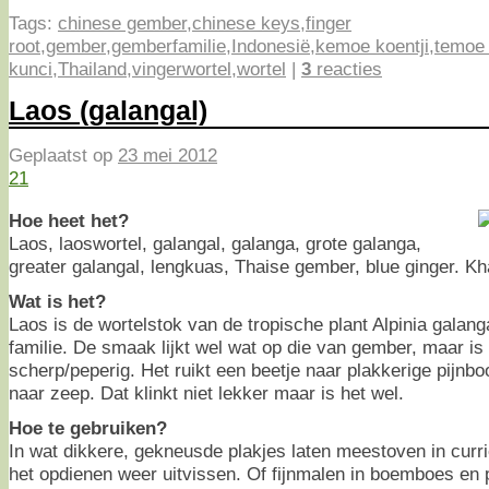
Tags:
chinese gember
,
chinese keys
,
finger
root
,
gember
,
gemberfamilie
,
Indonesië
,
kemoe koentji
,
temoe 
kunci
,
Thailand
,
vingerwortel
,
wortel
|
3
reacties
Laos (galangal)
Geplaatst op
23 mei 2012
21
Hoe heet het?
Laos, laoswortel, galangal, galanga, grote galanga,
greater galangal, lengkuas, Thaise gember, blue ginger. Kh
Wat is het?
Laos is de wortelstok van de tropische plant Alpinia galang
familie. De smaak lijkt wel wat op die van gember, maar is
scherp/peperig. Het ruikt een beetje naar plakkerige pijnb
naar zeep. Dat klinkt niet lekker maar is het wel.
Hoe te gebruiken?
In wat dikkere, gekneusde plakjes laten meestoven in curr
het opdienen weer uitvissen. Of fijnmalen in boemboes en p