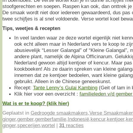
stoofgerechten en soepen. Raspen kan ook, dan onttrek j
De smaak wordt niet door iedereen gewaardeerd, dus pas 
twee schijfjes is al snel voldoende. Verse wortel koel bewa
Tips, weetjes & recepten
In veel landen waar ze deze wortel eigenlijk niet kenne
ook echt alleen maar in Nederland vers te koop te zi
abusievelijk “Lesser Galangal” of “Kleine Galangal”, 
andere plant, namelijk de Alpina Officinarum. Gelukk
Nederland gewoon altijd kentjoer of kencur. Maar pas 
kookboeken! Als ze daarin spreken van kleine galangal
innemen dat ze kentjoer bedoelen, want kleine galang
gebruikt. Alleen in de Chinese geneeskunst.
Recept:
Tante Lenny’s Gulai Kambing
(Geit of lam in 
Klik hier voor een overzicht :
familieleden v/d gember 
Wat is er te koop? (klik hier)
Geplaatst in
Gedroogde smaakmakers
,
Verse Smaakmaker
ginger
,
gember
,
gemberfamilie
,
Indonesië
,
kencur
,
kentjoer
,
ken
ginger
,
specerijen
,
wortel
|
31
reacties