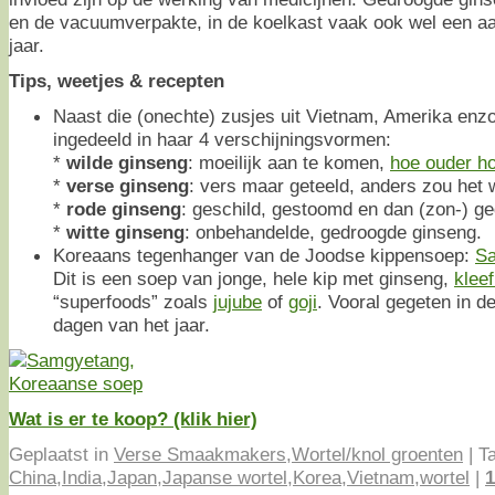
en de vacuumverpakte, in de koelkast vaak ook wel een a
jaar.
Tips, weetjes & recepten
Naast die (onechte) zusjes uit Vietnam, Amerika enz
ingedeeld in haar 4 verschijningsvormen:
*
wilde ginseng
: moeilijk aan te komen,
hoe ouder h
*
verse ginseng
: vers maar geteeld, anders zou het 
*
rode ginseng
: geschild, gestoomd en dan (zon-) g
*
witte ginseng
: onbehandelde, gedroogde ginseng.
Koreaans tegenhanger van de Joodse kippensoep:
S
Dit is een soep van jonge, hele kip met ginseng,
kleef
“superfoods” zoals
jujube
of
goji
. Vooral gegeten in 
dagen van het jaar.
Wat is er te koop? (klik hier)
Geplaatst in
Verse Smaakmakers
,
Wortel/knol groenten
|
T
China
,
India
,
Japan
,
Japanse wortel
,
Korea
,
Vietnam
,
wortel
|
1