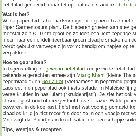
betelblad genoemd, maar let op, dat is iets anders:
betelbl
Wat is het?
Wilde peperblad is het hartvormige, lichtgroene blad met d
Piper Sarmentosum plant. De bladeren groeien aan stevige,
meestal zo’n 8-10 cm groot en zouden een licht peperige s
meer naar een ondefinieerbaar groen blaadje smaken en de
wordt gebruikt vanwege zijn vorm: handig om hapjes op te p
verpakken.
Hoe te gebruiken?
In tegenstelling tot
gewoon betelblad
kun je wilde betelblad
bekendste gerechten ermee zijn
Miang Kham
(kleine Thais
peperblaadje) en
Bo La Lot
(Vietnamese in peperblad gegril
Laos eet men peperblad ook in/als salade, in Maleisië fij
verse kruiden in nasi ulam (“kruidenrijst”). Je ziet het ook 
of soep gestrooid of meegestoofd als spinazie. Wilde peper
bewaren, in de koelkast, liefst met wat vochtig gemaakt ke
blaadjes krijg je niet meer fris door ze in een vaasje met wa
Men zegt dat 3 uurtjes in koud water met een schepje suik
Tips, weetjes & recepten