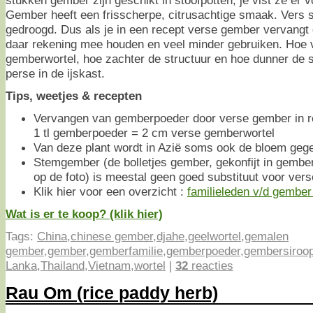
stukken gember zijn geschikt in stoofpotten, je vist ze er v
Gember heeft een frisscherpe, citrusachtige smaak. Vers 
gedroogd. Dus als je in een recept verse gember vervangt
daar rekening mee houden en veel minder gebruiken. Hoe v
gemberwortel, hoe zachter de structuur en hoe dunner de s
perse in de ijskast.
Tips, weetjes & recepten
Vervangen van gemberpoeder door verse gember in re
1 tl gemberpoeder = 2 cm verse gemberwortel
Van deze plant wordt in Azië soms ook de bloem gege
Stemgember (de bolletjes gember, gekonfijt in gembe
op de foto) is meestal geen goed substituut voor ver
Klik hier voor een overzicht :
familieleden v/d gember 
Wat is er te koop? (klik hier)
Tags:
China
,
chinese gember
,
djahe
,
geelwortel
,
gemalen
gember
,
gember
,
gemberfamilie
,
gemberpoeder
,
gembersiroo
Lanka
,
Thailand
,
Vietnam
,
wortel
|
32
reacties
Rau Om (rice paddy herb)