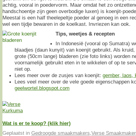
achtig, vooral in poedervorm. Maar omdat het zo ontzettend
handschoentje zijn geen overbodige luxen) is koenjit-poede
Meestal is een half theelepeltje poeder al genoeg in een rec
wel een tijdje bewaren in de koelkast. Invriezen kan ook.
Tips, weetjes & recepten
In Indonesië (vooral op Sumatra) w
blaadjes (daun kunyit) van koenjit gebruikt. Als kruid
grote (50cm lange) bladeren (zie foto links) worden n
voornamelijk gebruikt eten in te wikkelen of op te ser
niet op.
Lees meer over de zusjes van koenjit:
gember, laos, 
Lees veel meer over de vele goede eigenschappen koe
geelwortel.blogspot.com
Wat is er te koop? (klik hier)
Geplaatst in
Gedroogde smaakmakers
,
Verse Smaakmaker