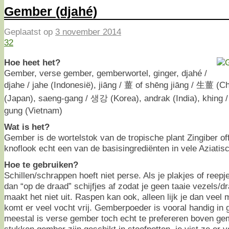
Gember (djahé)
Geplaatst op
3 november 2014
32
Hoe heet het?
Gember, verse gember, gemberwortel, ginger, djahé /
djahe / jahe (Indonesië), jiāng / 薑 of shēng jiāng / 生薑 (
(Japan), saeng-gang / 생강 (Korea), andrak (India), khing / j
gung (Vietnam)
Wat is het?
Gember is de wortelstok van de tropische plant Zingiber o
knoflook echt een van de basisingrediënten in vele Aziati
Hoe te gebruiken?
Schillen/schrappen hoeft niet perse. Als je plakjes of reepje
dan “op de draad” schijfjes af zodat je geen taaie vezels/dr
maakt het niet uit. Raspen kan ook, alleen lijk je dan veel
komt er veel vocht vrij. Gemberpoeder is vooral handig in
meestal is verse gember toch echt te prefereren boven g