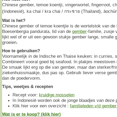
Chinese gember, temoe koentji, vingerwortel, fingerroot, c
(Indonesië), ka chai / kra chai / กระชาย (Thailand), āoch
Wat is het?
Chinese gember of temoe koentjie is de wortelstok van de 
Boesenbergia pandurata, lid van de
gember
-familie, zusje
lijkt wel of er uit een gewoon stukje gember lange, small
groeien.
Hoe te gebruiken?
Voornamelijk in de Indische en Thaise keuken: in curries, 
Combineert vooral goed bij seafood. In plakjes meestoven
De smaak lijkt erg op die van gember, maar dan sterker/fr
ziekenhuissmaakje, dus pas op. Gebruik liever verse gembe
dan de poedervorm.
Tips, weetjes & recepten
Recept voor:
kruidige mosselen
In Indonesië worden ook de jonge blaadjes van deze p
Klik hier voor een overzicht :
familieleden v/d gember 
Wat is er te koop? (klik hier)