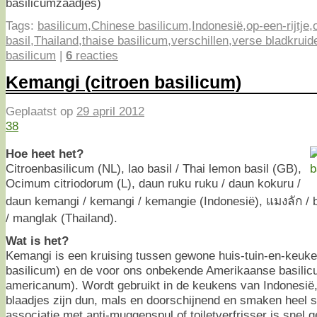
basilicumzaadjes)
Tags:
basilicum
,
Chinese basilicum
,
Indonesië
,
op-een-rijtje
,
basil
,
Thailand
,
thaise basilicum
,
verschillen
,
verse bladkruid
basilicum
|
6
reacties
Kemangi (citroen basilicum)
Geplaatst op
29 april 2012
38
Hoe heet het?
Citroenbasilicum (NL), lao basil / Thai lemon basil (GB),
Ocimum citriodorum (L), daun ruku ruku / daun kokuru /
daun kemangi / kemangi / kemangie (Indonesië), แมงลัก / 
/ manglak (Thailand).
Wat is het?
Kemangi is een kruising tussen gewone huis-tuin-en-keuk
basilicum) en de voor ons onbekende Amerikaanse basil
americanum). Wordt gebruikt in de keukens van Indonesië,
blaadjes zijn dun, mals en doorschijnend en smaken heel s
associatie met anti-muggenspul of toiletverfrisser is snel