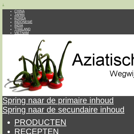
↓
CHINA
JAPAN
KOREA
INDONESIË
INDIA
THAILAND
VIETNAM
Spring naar de primaire inhoud
Spring naar de secundaire inhoud
PRODUCTEN
RECEPTEN