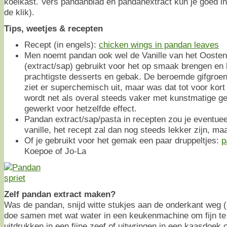
koelkast. Vers pandanblad en pandanextract kun je goed inv
de klik).
Tips, weetjes & recepten
Recept (in engels):
chicken wings in pandan leaves
Men noemt pandan ook wel de Vanille van het Oosten
(extract/sap) gebruikt voor het op smaak brengen en
prachtigste desserts en gebak. De beroemde gifgroe
ziet er superchemisch uit, maar was dat tot voor kort
wordt net als overal steeds vaker met kunstmatige ge
gewerkt voor hetzelfde effect.
Pandan extract/sap/pasta in recepten zou je eventu
vanille, het recept zal dan nog steeds lekker zijn, maa
Of je gebruikt voor het gemak een paar druppeltjes:
p
Koepoe of Jo-La
Zelf pandan extract maken?
Was de pandan, snijd witte stukjes aan de onderkant weg (d
doe samen met wat water in een keukenmachine om fijn te
uitdrukken in een fijne zeef of uitwringen in een kaasdoek