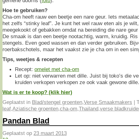
gemene doorns (
foto
).
Hoe te gebruiken?
Cha-om heeft rauw een beetje een nare geur. Iets metaal
het zelfs “stinky leaf”. Je kunt het wel rauw eten als je wil
meegekookt of gebakken omdat na bereiding die nare geur
De smaak is dan een beetje nootachtig, warm, kruidig. Ris
stengels. Even goed wassen en dan verder gebruiken. Bijvo
roerbakschotels, maar het vaakst zie je cha om in een sim
Tips, weetjes & recepten
Recept:
omelet met cha-om
Let op: niet verwarren met dille. Juist bij toko’s die v
kruiden verkopen verkopen ze ook vaak gewone dille
Wat is er te koop? (klik hier)
Geplaatst in
Blad/stengel groenten
,
Verse Smaakmakers
|
T
leaf
,
Aziatische groenten
,
cha-om
,
Thailand
,
verse bladkruide
Pandan Blad
Geplaatst op
23 maart 2013