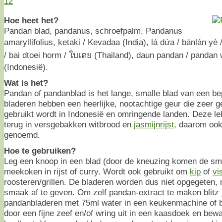
12
Hoe heet het?
Pandan blad, pandanus, schroefpalm, Pandanus
amaryllifolius, ketaki / Kevadaa (India), lá dứa / bānlán y
/ bai dtoei horm / ใบเตย (Thailand), daun pandan / panda
(Indonesië).
Wat is het?
Pandan of pandanblad is het lange, smalle blad van een be
bladeren hebben een heerlijke, nootachtige geur die zeer ge
gebruikt wordt in Indonesië en omringende landen. Deze le
terug in versgebakken witbrood en
jasmijnrijst
, daarom ook
genoemd.
Hoe te gebruiken?
Leg een knoop in een blad (door de kneuzing komen de sma
meekoken in rijst of curry. Wordt ook gebruikt om
kip
of
vi
roosteren/grillen. De bladeren worden dus niet opgegeten,
smaak af te geven. Om zelf pandan-extract te maken blitz
pandanbladeren met 75ml water in een keukenmachine of b
door een fijne zeef en/of wring uit in een kaasdoek en bewa