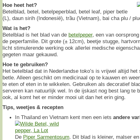
Hoe heet het?
Betelblad, betel, betelpeperblad, betel leaf, piper betle
(L), daun sirih (Indonesië), trầu (Vietnam), bai cha plu / plu
Wat is het?
Betelblad is het blad van de
betelpeper
, een van oorsprong 
de peperfamilie. Dit grote (± 12cm), beetje stugge, hartvor
licht stimulerende werking ook allerlei medische eigenscha
gegeten maar gekauwd.
Hoe te gebruiken?
Het betelblad dat in Nederlandse toko’s is vrijwel altijd het
betle. Alleen geschikt om medicinaal op te kauwen en weer 
te eten of eten in te wikkelen. Gebruiken als decoratief bl
serveren kan natuurlijk wel. In de ijskast nog best lang te
ook, al komt het er minder mooi uit dan het erin ging.
Tips, weetjes & recepten
In Thailand en Vietnam kent men een iets
andere var
De
Piper Sarmentosum
. Dit blad is kleiner, malser e