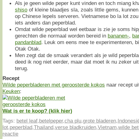
Als je geen wilde peper kunt vinden en toch miang k
shiso
of kleine blaadjes sla, zoals little gems, kunne
op Chinese lepels serveren. Vietnamese bo la lot zou
iets anders dan peperblad.
Omdat wilde peperblad wel eetbaar is zie je soms hip
gerechten die normaal worden bereid in
bananen-
,
ba
pandanblad
. Leuk om eens mee te experimenteren, bij
Otak Otak.
Men zegt dat de smaak verandert als je wild peperbla
deed ik nog niet eerder, maar dat moet ik nu zeker ui
terug.
Recept
Wilde peperbladeren met geroosterde kokos
naar recept ui
Keuken
:
Wat is er te koop? (klik hier)
Tags:
betel leaf
,
betelpeper
,
cha plu
,
grote bladeren
,
Indonesi
lot
,
peperblad
,
Thailand
,
verse bladkruiden
,
Vietnam
,
wilde bet
reactie