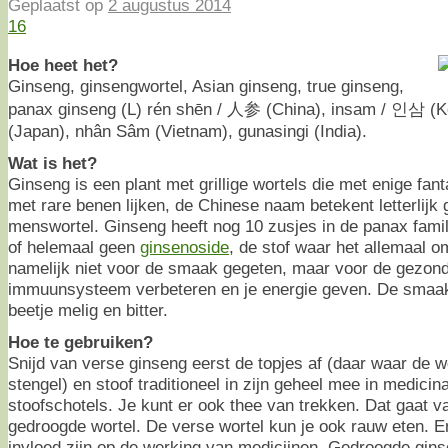
Geplaatst op
2 augustus 2014
16
Hoe heet het?
Ginseng, ginsengwortel, Asian ginseng, true ginseng,
panax ginseng (L) rén shēn / 人参 (China), insam / 인삼 (Ko
(Japan), nhân Sâm (Vietnam), gunasingi (India).
Wat is het?
Ginseng is een plant met grillige wortels die met enige fa
met rare benen lijken, de Chinese naam betekent letterlij
menswortel. Ginseng heeft nog 10 zusjes in de panax famil
of helemaal geen
ginsenoside
, de stof waar het allemaal o
namelijk niet voor de smaak gegeten, maar voor de gezond
immuunsysteem verbeteren en je energie geven. De smaak i
beetje melig en bitter.
Hoe te gebruiken?
Snijd van verse ginseng eerst de topjes af (daar waar de w
stengel) en stoof traditioneel in zijn geheel mee in medici
stoofschotels. Je kunt er ook thee van trekken. Dat gaat v
gedroogde wortel. De verse wortel kun je ook rauw eten. E
invloed zijn op de werking van medicijnen. Gedroogde gins