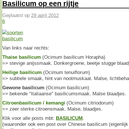
Basilicum op een rijtje
Geplaatst op
29 april 2012
6
Van links naar rechts:
Thaise basilicum
(Ocimum basilicum Horapha)
=> stevige anijssmaak. Donkergroene, beetje stugge blaad
Heilige basilicum
(Ocimum tenuiflorum)
=> subtiele smaak, hint van nootmuskaat. Malse, lichtbeha
Gewone basilicum
(Ocimum basilicum)
=> bekende “Italiaanse” basilicumsmaak. Malse blaadjes.
Citroenbasilicum / kemangi
(Ocimum citriodorum)
=> zeer sterke citroensmaak. Malse, blaadjes.
Klik voor alle posts mbt:
BASILICUM
.
(waaronder ook een post over Chinese basilicum (eigenlij