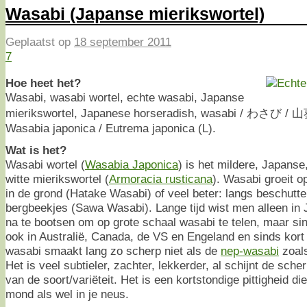
Wasabi (Japanse mierikswortel)
Geplaatst op
18 september 2011
7
Hoe heet het?
Wasabi, wasabi wortel, echte wasabi, Japanse
mierikswortel, Japanese horseradish, wasabi / わさび /
Wasabia japonica / Eutrema japonica (L).
Wat is het?
Wasabi wortel (
Wasabia Japonica
) is het mildere, Japans
witte mierikswortel (
Armoracia rusticana
). Wasabi groeit 
in de grond (Hatake Wasabi) of veel beter: langs beschutt
bergbeekjes (Sawa Wasabi). Lange tijd wist men alleen in
na te bootsen om op grote schaal wasabi te telen, maar sin
ook in Australië, Canada, de VS en Engeland en sinds kort
wasabi smaakt lang zo scherp niet als de
nep-wasabi
zoals
Het is veel subtieler, zachter, lekkerder, al schijnt de sch
van de soort/variëteit. Het is een kortstondige pittigheid die
mond als wel in je neus.