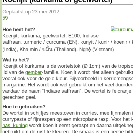
Geplaatst op
23 mei 2012
59
Hoe heet het?
Koenjit, kurkuma, geelwortel, E100, Indiase
saffraan, turmeric / curcuma (EN), kunyit / kunir / koenir / 
(India), Kha min / ขมิ้น (Thailand), Nghệ (Vietnam)
Wat is het?
Koenjit of kurkuma is de wortelstok (Ø 1cm) van de tropis
lid van de
gember
-familie. Koenjit wordt niet alleen gebru
vooral ook voor de gele kleur. Bijvoorbeeld in kerriemengsels
margarine. Het wordt ook wel gebruikt om het veel duurder
vandaar de naam “Indiase saffraan”. De wortel is feloranje
gerechten geel.
Hoe te gebruiken?
De wortel in schijfjes meestoven in curries, mee fijnmalen
currypasta of fijnraspen op een microplane rasp. Voor het 
nasi kuning
wordt koenjit eerst geraspt en daarna uitgekne
gebruikt om de rijst te kleuren. De smaak is een beetje bit