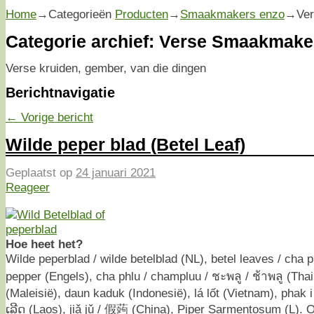
Home
→Categorieën
Producten
→
Smaakmakers enzo
→
Ve
Categorie archief:
Verse Smaakmake
Verse kruiden, gember, van die dingen
Berichtnavigatie
←
Vorige bericht
Wilde peper blad (Betel Leaf)
Geplaatst op
24 januari 2021
Reageer
Hoe heet het?
Wilde peperblad / wilde betelblad (NL), betel leaves / cha plu 
pepper (Engels), cha phlu / champluu / ชะพลู / ช้าพลู (Tha
(Maleisië), daun kaduk (Indonesië), lá lốt (Vietnam), phak i l
ເລີດ (Laos), jiǎ jǔ / 假蒟 (China), Piper Sarmentosum (L).