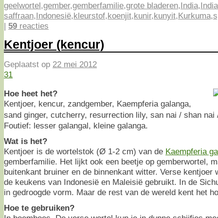
geelwortel
,
gember
,
gemberfamilie
,
grote bladeren
,
India
,
Indi
saffraan
,
Indonesië
,
kleurstof
,
koenjit
,
kunir
,
kunyit
,
Kurkuma
,
s
|
59
reacties
Kentjoer (kencur)
Geplaatst op
22 mei 2012
31
Hoe heet het?
Kentjoer, kencur, zandgember, Kaempferia galanga,
sand ginger, cutcherry, resurrection lily, san nai / shan n
Foutief: lesser galangal, kleine galanga.
Wat is het?
Kentjoer is de wortelstok (Ø 1-2 cm) van de
Kaempferia ga
gemberfamilie. Het lijkt ook een beetje op gemberwortel, ma
buitenkant bruiner en de binnenkant witter. Verse kentjoer w
de keukens van Indonesië en Maleisië gebruikt. In de Sic
in gedroogde vorm. Maar de rest van de wereld kent het hoo
Hoe te gebruiken?
In boemboes. De verse wortel kun je in dunne schijfjes me