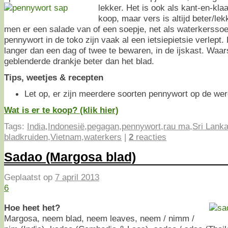
lekker.
Het is ook als kant-en-klaar
koop, maar vers is altijd beter/l
men er een salade van of een soepje, net als waterkerssoe
pennywort in de toko zijn vaak al een ietsiepietsie verlept. 
langer dan een dag of twee te bewaren, in de ijskast. Waars
geblenderde drankje beter dan het blad.
Tips, weetjes & recepten
Let op, er zijn meerdere soorten pennywort op de we
Wat is er te koop? (klik hier)
Tags:
India
,
Indonesië
,
pegagan
,
pennywort
,
rau ma
,
Sri Lank
bladkruiden
,
Vietnam
,
waterkers
|
2
reacties
Sadao (Margosa blad)
Geplaatst op
7 april 2013
6
Hoe heet het?
Margosa, neem blad, neem leaves, neem / nimm /