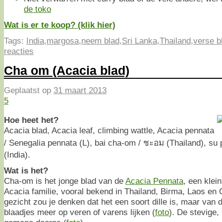
de toko
Wat is er te koop? (klik hier)
Tags:
India
,
margosa
,
neem blad
,
Sri Lanka
,
Thailand
,
verse b
reacties
Cha om (Acacia blad)
Geplaatst op
31 maart 2013
5
Hoe heet het?
Acacia blad, Acacia leaf, climbing wattle, Acacia pennata
/ Senegalia pennata (L), bai cha-om / ชะอม (Thailand), su
(India).
Wat is het?
Cha-om is het jonge blad van de
Acacia Pennata
, een klei
Acacia familie, vooral bekend in Thailand, Birma, Laos en
gezicht zou je denken dat het een soort dille is, maar van di
blaadjes meer op veren of varens lijken (
foto
). De stevige,