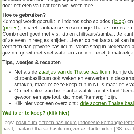
door het eten valt dat toch wel weer mee.
Hoe te gebruiken?
Kemangi wordt gebruikt in Indonesische salades (
lalap
) en
(
pepes
), in veel Laotiaanse en sommige Thaise curries en
Combineert goed met vis, kip en chilisaus/sambal. Je kunt
of ze even in reepjes snijden. Liever op het laatst, al kan h
verhitten dan gewone basilicum. Vooralsnog in Nederland al
gezien, groeit met veel water en zonlicht redelijk makkelij
Tips, weetjes & recepten
Net als de
zaadjes van de Thaise basilicum
kun je de
citroenbasilicum ook weken en verwerken in desserts
smaken, maar of ze te koop zijn in NL is maar de vra
Op het etiket van het plantje wat ik kocht stond “kema
gewoon een spelfout, dat moet “kemangi” zijn.
Klik hier voor een overzicht :
drie soorten Thaise basi
Wat is er te koop? (klik hier)
Tags:
basilicum
,
citroen basilicum
,
Indonesië
,
kemangie
,
lemo
basil
,
Thailand
,
thaise basilicum
,
verse bladkruiden
|
38
react