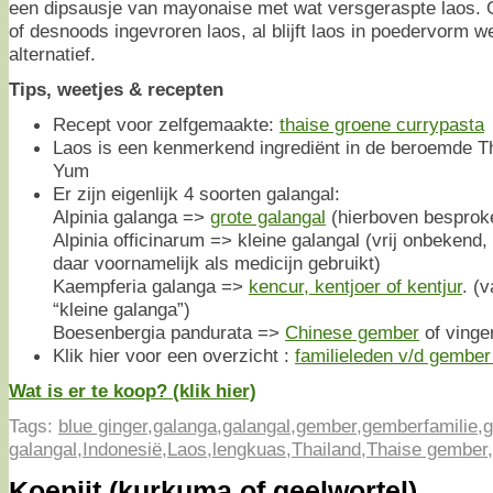
een dipsausje van mayonaise met wat versgeraspte laos. G
of desnoods ingevroren laos, al blijft laos in poedervorm w
alternatief.
Tips, weetjes & recepten
Recept voor zelfgemaakte:
thaise groene currypasta
Laos is een kenmerkend ingrediënt in de beroemde T
Yum
Er zijn eigenlijk 4 soorten galangal:
Alpinia galanga =>
grote galangal
(hierboven besprok
Alpinia officinarum => kleine galangal (vrij onbekend,
daar voornamelijk als medicijn gebruikt)
Kaempferia galanga =>
kencur, kentjoer of kentjur
. (
“kleine galanga”)
Boesenbergia pandurata =>
Chinese gember
of vinge
Klik hier voor een overzicht :
familieleden v/d gember 
Wat is er te koop? (klik hier)
Tags:
blue ginger
,
galanga
,
galangal
,
gember
,
gemberfamilie
,
g
galangal
,
Indonesië
,
Laos
,
lengkuas
,
Thailand
,
Thaise gember
,
Koenjit (kurkuma of geelwortel)