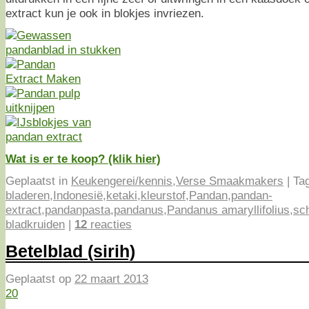
extract kun je ook in blokjes invriezen.
Wat is er te koop? (klik hier)
Geplaatst in
Keukengerei/kennis
,
Verse Smaakmakers
|
Ta
bladeren
,
Indonesië
,
ketaki
,
kleurstof
,
Pandan
,
pandan-
extract
,
pandanpasta
,
pandanus
,
Pandanus amaryllifolius
,
sc
bladkruiden
|
12
reacties
Betelblad (sirih)
Geplaatst op
22 maart 2013
20