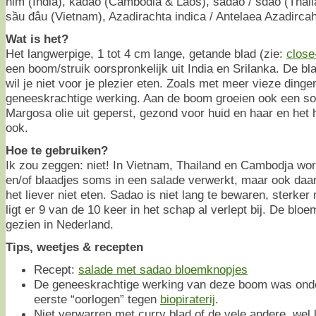
nim (India), kadao (Cambodia & Laos), sadao / sdao (Thai
sầu đâu (Vietnam), Azadirachta indica / Antelaea Azadircah
Wat is het?
Het langwerpige, 1 tot 4 cm lange, getande blad (zie:
close
een boom/struik oorspronkelijk uit India en Srilanka. De blaa
wil je niet voor je plezier eten. Zoals met meer vieze ding
geneeskrachtige werking. Aan de boom groeien ook een soor
Margosa olie uit geperst, gezond voor huid en haar en het 
ook.
Hoe te gebruiken?
Ik zou zeggen: niet! In Vietnam, Thailand en Cambodja w
en/of blaadjes soms in een salade verwerkt, maar ook daar
het liever niet eten. Sadao is niet lang te bewaren, sterker
ligt er 9 van de 10 keer in het schap al verlept bij. De blo
gezien in Nederland.
Tips, weetjes & recepten
Recept:
salade met sadao bloemknopjes
De geneeskrachtige werking van deze boom was ond
eerste “oorlogen” tegen
biopiraterij
.
Niet verwarren met curry blad of de vele andere, wel