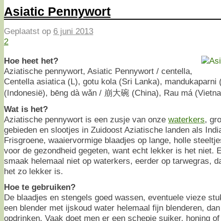
Asiatic Pennywort
Geplaatst op
6 juni 2013
2
Hoe heet het?
Aziatische pennywort, Asiatic Pennywort / centella,
Centella asiatica (L), gotu kola (Sri Lanka), mandukaparni 
(Indonesië), bēng dà wǎn / 崩大碗 (China), Rau má (Vietna
Wat is het?
Aziatische pennywort is een zusje van onze
waterkers
, gr
gebieden en slootjes in Zuidoost Aziatische landen als Indi
Frisgroene, waaiervormige blaadjes op lange, holle steeltj
voor de gezondheid gegeten, want echt lekker is het niet. Ee
smaak helemaal niet op waterkers, eerder op tarwegras, d
het zo lekker is.
Hoe te gebruiken?
De blaadjes en stengels goed wassen, eventuele vieze stuk
een blender met ijskoud water helemaal fijn blenderen, da
opdrinken. Vaak doet men er een schepje suiker, honing of