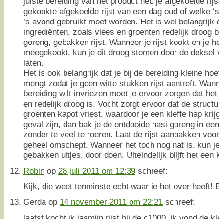
juiste bereiding van het product heb je afgekoelde rijs
gekookte afgekoelde rijst van een dag oud of welke ‘
’s avond gebruikt moet worden. Het is wel belangrijk d
ingrediënten, zoals vlees en groenten redelijk droog 
goreng, gebakken rijst. Wanneer je rijst kookt en je h
meegekookt, kun je dit droog stomen door de deksel v
laten.
Het is ook belangrijk dat je bij de bereiding kleine h
mengt zodat je geen witte stukken rijst aantreft. Wan
bereiding wilt invriezen moet je ervoor zorgen dat he
en redelijk droog is. Vocht zorgt ervoor dat de struct
groenten kapot vriest, waardoor je een kleffe hap krijg
geval zijn, dan bak je de ontdooide nasi goreng in e
zonder te veel te roeren. Laat de rijst aanbakken voo
geheel omschept. Wanneer het toch nog nat is, kun j
gebakken uitjes, door doen. Uiteindelijk blijft het ee
Robin
op
28 juli 2011 om 12:39
schreef:
Kijk, die weet tenminste echt waar ie het over heeft
Gerda
op
14 november 2011 om 22:21
schreef:
laatst kocht ik jasmijn rijst bij de c1000, ik vond de k