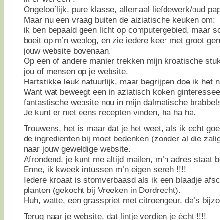
Ongelooflijk, pure klasse, allemaal liefdewerk/oud pap
Maar nu een vraag buiten de aiziatische keuken om:
ik ben bepaald geen licht op computergebied, maar s
boeit op m’n weblog, en zie iedere keer met groot gen
jouw website bovenaan.
Op een of andere manier trekken mijn kroatische stu
jou of mensen op je website.
Hartstikke leuk natuurlijk, maar begrijpen doe ik het n
Want wat beweegt een in aziatisch koken ginteressee
fantastische website nou in mijn dalmatische brabbel
Je kunt er niet eens recepten vinden, ha ha ha.
Trouwens, het is maar dat je het weet, als ik echt go
de ingredienten bij moet bedenken (zonder al die zalig
naar jouw geweldige website.
Afrondend, je kunt me altijd mailen, m’n adres staat
Enne, ik kweek intussen m’n eigen sereh !!!!
Iedere kroaat is stomverbaasd als ik een blaadje afs
planten (gekocht bij Vreeken in Dordrecht).
Huh, watte, een grasspriet met citroengeur, da’s bijzon
Terug naar je website, dat lintje verdien je écht !!!!