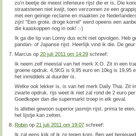
zo’n beetje de meest inferieure rijst die er is. Die k
straatstenen niet kwijt, toen verzonnen ze een grappig
met een geinige reclame en maakten ze Nederlanders 
zijn! “Een grote, droge korrel” werd opeens een aanbe
die kaaskoppen nog in ook! :-)
Ik ga die tip van Lonny dus echt niet opvolgen. Heb 
pandan- of Japanse rijst. Heerlijk vind ik die. De geur 
Marcus
op
20 juli 2011 om 14:29
schreef:
Ik neem zelf meestal van het merk X.O. Zit in een tr
groene opdruk. 4,5KG is 9,95 euro en 10kg is 19,95 eu
het inmiddels al duurder is.
Welke ook lekker is, is van het merk Daily Thai. Zit i
zwarte opdruk. rijs weet ik niet zal rond de 2 euro per 
Goedkoper dan die supermarkt troep in elk geval.
Is allebei gewoon superior jasmijn rijst. prima te eten.
het lijstje kan zetten.
Robin
op
21 juli 2011 om 19:07
schreef:
Ik zal eens kijk of ik ze tegen kom. Ben wel benieuw