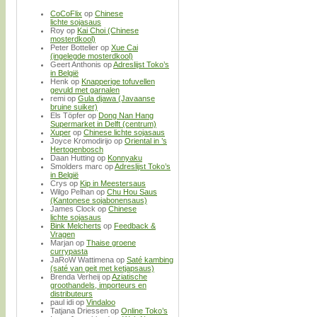
CoCoFlix
op
Chinese
lichte sojasaus
Roy
op
Kai Choi (Chinese
mosterdkool)
Peter Bottelier
op
Xue Cai
(ingelegde mosterdkool)
Geert Anthonis
op
Adreslijst Toko’s
in België
Henk
op
Knapperige tofuvellen
gevuld met garnalen
remi
op
Gula djawa (Javaanse
bruine suiker)
Els Töpfer
op
Dong Nan Hang
Supermarket in Delft (centrum)
Xuper
op
Chinese lichte sojasaus
Joyce Kromodirijo
op
Oriental in ’s
Hertogenbosch
Daan Hutting
op
Konnyaku
Smolders marc
op
Adreslijst Toko’s
in België
Crys
op
Kip in Meestersaus
Wilgo Pelhan
op
Chu Hou Saus
(Kantonese sojabonensaus)
James Clock
op
Chinese
lichte sojasaus
Bink Melcherts
op
Feedback &
Vragen
Marjan
op
Thaise groene
currypasta
JaRoW Wattimena
op
Saté kambing
(saté van geit met ketjapsaus)
Brenda Verheij
op
Aziatische
groothandels, importeurs en
distributeurs
paul idi
op
Vindaloo
Tatjana Driessen
op
Online Toko’s