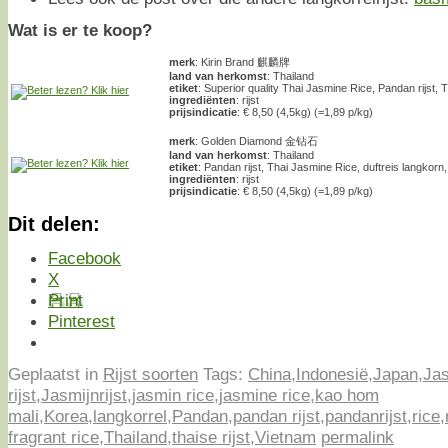
Wat is er te koop?
merk
: Kirin Brand 麒麟牌
land van herkomst
: Thailand
etiket
: Superior quality Thai Jasmine Rice, Pandan rijst, 
ingrediënten
: rijst
prijsindicatie
: € 8,50 (4,5kg) (=1,89 p/kg)
merk
: Golden Diamond 金钻石
land van herkomst
: Thailand
etiket
: Pandan rijst, Thai Jasmine Rice, duftreis langkor
ingrediënten
: rijst
prijsindicatie
: € 8,50 (4,5kg) (=1,89 p/kg)
Dit delen:
Facebook
X
Print
Pinterest
Geplaatst in
Rijst soorten
Tags:
China
,
Indonesië
,
Japan
,
Jas
rijst
,
Jasmijnrijst
,
jasmin rice
,
jasmine rice
,
kao hom
mali
,
Korea
,
langkorrel
,
Pandan
,
pandan rijst
,
pandanrijst
,
rice
,
fragrant rice
,
Thailand
,
thaise rijst
,
Vietnam
permalink