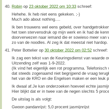
Robin
op
23 oktober 2022 om 10:33
schreef:
Hehehe. Ik heb niet eens gekeken. ;-)
Much ado about nothing….
Ik ben trouwens wel eens gebeld, over handgetrokken
het toen stervensdruk op mijn werk en ik had de kenn
doorverwezen naar iemand die er sowieso meer van w
zo van de noodles. Al zeg ik dat meestal niet hardop. 
Peter Bottelier
op
30 oktober 2022 om 02:52
schreef:
Ik zag een tekst van de Keuringsdienst van waarde ov
Uitzending zelf was 1-9-2022.
(Ik vind het eigenlijk een rot programma. Telefonisch 
dat steeds zogenaamd niet begrijpend de vraag teru
het van de KRO en die Engelsen maken er een leuk 
Ik dwaal af.Je kan onderzoeken hoeveel echte jasmijnr
Hier blijkt dat er in twee van de negen slechts 5 procen
De uitslag is als volgt:
Gwoon pandanrijst: 5,0 procent jasmijnrijst