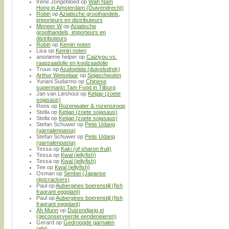
Irene Jongebloed
op
Wah Nam
Hong in Amsterdam (Duivendrecht)
Robin
op
Aziatische groothandels,
importeurs en distributeurs
Meneer W
op
Aziatische
groothandels, importeurs en
distributeurs
Robin
op
Kemiri noten
Lisa
op
Kemiri noten
anonieme helper
op
Caiziyou vs.
raapzaadolie en koolzaadolie
Truus
op
Asafoetida (duivelsdrek)
Arthur Wetselaar
op
Sojascheuten
Yuriani Sudarmo
op
Chinese
supermarkt Tam Food in Tilburg
Jan van Lieshout
op
Ketjap (zoete
sojasaus)
Roos
op
Rozenwater & rozensiroop
Stella
op
Ketjap (zoete sojasaus)
Stella
op
Ketjap (zoete sojasaus)
Stefan Schuwer
op
Petis Udang
(garnalenpasta)
Stefan Schuwer
op
Petis Udang
(garnalenpasta)
Tessa
op
Kaki (of sharon fruit)
Tessa
op
Kwal (jellyfish)
Tessa
op
Kwal (jellyfish)
Tee
op
Kwal (jellyfish)
Osman
op
Senbei (Japanse
rijstcrackers)
Paul
op
Aubergines boerenstijl (fish
fragrant eggplant)
Paul
op
Aubergines boerenstijl (fish
fragrant eggplant)
Ah Munn
op
Duizendjarig ei
(geconserveerde eendeneieren)
Gerard
op
Gedroogde garnalen
(ebi)