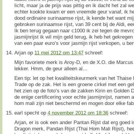
licht, maar ja de prijs was pittig en ik dacht het zal we
echter kookte kwam er een vreemde geur vanaf, ik he
dood ordinaire surinaamse rijst, ik kende het want m
gebroken surinaamse rijst, van 39 cent bij de Aldi, ee
Ik ben terug gegaan naar c1000 ik zei tegen de mevro
jasmijnrijst ik wil mijn geld terug, ik heb het gekregen 
van een paar euro’s voor jasmijn rijst verkopen, u b
Arjan
op
11 mei 2012 om 13:47
schreef:
Mijn favoriete merk is Aroy-D, en de X.O. die Marcus
lekker. Hmm, de geur alleen al…
Een tip: let op het kwaliteitskeurmerk van het Thaise
Trade op de zak. Het is een groene cirkel met een gele 
het zien op de foto’s van de zakken Kirin en Golden 
de enige certificering voor echte jasmijnrijst, namen 
hom mali zijn niet beschermd en mogen door elke fab
earl specht
op
4 november 2012 om 18:36
schreef:
Arjan, er is ook een ander Pantan Rijst dat erg goed i
Dragon merk, Pandan Rijst (Thai Hom Mali Rijst), hee