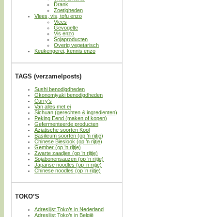
Drank
Zoetigheden
Vlees, vis, tofu enzo
Vlees
Gevogelte
Vis enzo
Sojaproducten
Overig vegetarisch
Keukengerei, kennis enzo
TAGS (verzamelposts)
Sushi benodigdheden
Okonomiyaki benodigdheden
Curry’s
Van alles met ei
Sichuan (gerechten & ingredienten)
Peking Eend (maken of kopen)
Gefermenteerde producten
Aziatische soorten Kool
Basilicum soorten (op ’n rijtje)
Chinese Bieslook (op ’n rijtje)
Gember (op ’n rijtje)
Zwarte zaadjes (op ’n rijtje)
Sojabonensauzen (op ’n rijtje)
Japanse noodles (op ’n rijtje)
Chinese noodles (op ’n rijtje)
TOKO’S
Adreslijst Toko’s in Nederland
Adreslijst Toko’s in België