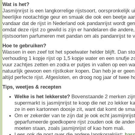
Wat is het?
Jasmijnrijst is een langkorrelige rijstsoort, oorspronkelijk u
heerlijke nootachtige geur en smaak die ook een beetje a
vandaar dat de rijst in Nederland ook pandanrijst wordt ge
omdat deze rijst zo gewild is zijn er handelaren die andere
rijstsoorten parfumeren met pandan om als pandanrijst te 
Hoe te gebruiken?
Wassen in een zeef tot het spoelwater helder blijft. Dan s
verhouding 1 kopje rijst op 1,5 kopje water en een snufje z
vuur zachtjes zetten en zodra er putjes in vallen op een w
natuurlijk gewoon een rijstkoker kopen. Dan heb je er gee
altijd perfecte rijst. Afgesloten, en droog nog jaar of twee 
Tips, weetjes & recepten
Welke is het lekkerste?
Bovenstaande 2 merken zijn 
supermarkt is jasmijnrijst te koop die net zo lekker ka
ze in een kartonnen doosje zit, want dat komt de sma
Om er zekerder van te zijn dat je ook echt jasmijnrijs
geparfumeerde goedkopere rijst zouden ook de ander
moeten staan, zoals jasmijnrijst of kao hom mali.
Lees ook de post over die andere langkorrelrijst:
basm