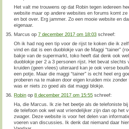
Het valt me trouwens op dat Robin tegen iedereen hee
website maar op andere websites en forums komt ze
en bot over. Erg jammer. Zo een mooie website en da
eigenaar.
Marcus
op
7 december 2017 om 18:03
schreef:
Oh ik had nog een tip voor de rijst te koken die ik zelf
vind en dat is een duoblokje van de Maggi “tainer” (r
bakje van de supermarkt, toko heeft dat denk ook wel
duoblokje per 2 a 3 personen rijst. Het bevat slechts v
kruiden (geen vlees) uiteraard kan je ook verse bouill
een potje. Maar die maggi “tainer” is echt heel erg goe
proberen na te maken door eigen kruiden mix zonder v
was er niets zo goed als dat maggi blokje.
Robin
op
8 december 2017 om 15:55
schreef:
Ha, die Marcus. Ik zie het beetje als de telefoniste bij
de telefoon ook wel wat vriendelijker zijn dan op het v
zwager. Deze website is voor het delen van informatie
voeren van discussies. Ik denk dat niemand daar hier
Vandaar.