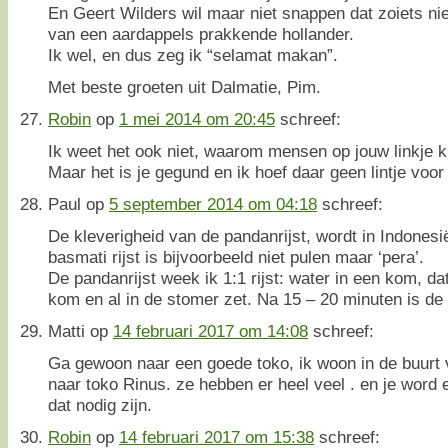
En Geert Wilders wil maar niet snappen dat zoiets niet
van een aardappels prakkende hollander.
Ik wel, en dus zeg ik “selamat makan”.
Met beste groeten uit Dalmatie, Pim.
Robin
op
1 mei 2014 om 20:45
schreef:
Ik weet het ook niet, waarom mensen op jouw linkje k
Maar het is je gegund en ik hoef daar geen lintje voor 
Paul
op
5 september 2014 om 04:18
schreef:
De kleverigheid van de pandanrijst, wordt in Indones
basmati rijst is bijvoorbeeld niet pulen maar ‘pera’.
De pandanrijst week ik 1:1 rijst: water in een kom, d
kom en al in de stomer zet. Na 15 – 20 minuten is de r
Matti
op
14 februari 2017 om 14:08
schreef:
Ga gewoon naar een goede toko, ik woon in de buurt
naar toko Rinus. ze hebben er heel veel . en je word 
dat nodig zijn.
Robin
op
14 februari 2017 om 15:38
schreef: