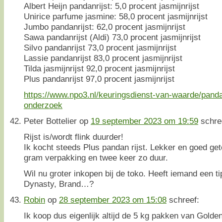
Albert Heijn pandanrijst: 5,0 procent jasmijnrijst
Unirice parfume jasmine: 58,0 procent jasmijnrijst
Jumbo pandanrijst: 62,0 procent jasmijnrijst
Sawa pandanrijst (Aldi) 73,0 procent jasmijnrijst
Silvo pandanrijst 73,0 procent jasmijnrijst
Lassie pandanrijst 83,0 procent jasmijnrijst
Tilda jasmijnrijst 92,0 procent jasmijnrijst
Plus pandanrijst 97,0 procent jasmijnrijst
https://www.npo3.nl/keuringsdienst-van-waarde/pandanr
onderzoek
Peter Bottelier
op
19 september 2023 om 19:59
schre
Rijst is/wordt flink duurder!
Ik kocht steeds Plus pandan rijst. Lekker en goed get
gram verpakking en twee keer zo duur.
Wil nu groter inkopen bij de toko. Heeft iemand een 
Dynasty, Brand…?
Robin
op
28 september 2023 om 15:08
schreef:
Ik koop dus eigenlijk altijd de 5 kg pakken van Gold