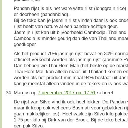
Pandan rijst is als het ware witte rijst (longgrain ric
er doorheen (pandanblad).
Bij de toko kan je jasmijn rijst vinden daar is ook on
rijst heeft van nature al een pandan-achtige geur.
Jasmijn rijst kan uit bijvoorbeeld Cambodja, Thailand 
Cambodja is minder geurig dan die van Thailand maar 
goedkoper
Als het product 70% jasmijn rijst bevat en 30% normal
officieel verkocht worden als jasmijn rijst (Jasmine Ri
Dan hebben we Thai Hom Mali (het beste op de markt b
Thai Hom Mali kan alleen maar uit Thailand komen e
worden als het product minimaal 94% bestaat uit Jas
kan je meestal alleen vinden in de toko’s en is ook wa
Marcus
op
7 december 2017 om 17:51
schreef:
De rijst van Silvo vind ik ook heel lekker. De Pandan 
maar ik koop ook wel eens Basmati voor gebakken rij
gaan makkelijker los). Heel vaak zijn Silvo kilo pakk
1.75 per kilo bij Dirk van der Broek. Bij de toko beta
een pak Silvo.