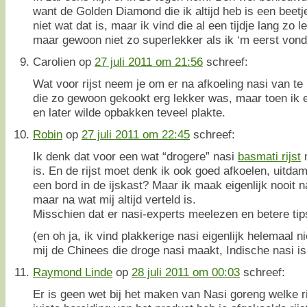
want de Golden Diamond die ik altijd heb is een beetje
niet wat dat is, maar ik vind die al een tijdje lang zo l
maar gewoon niet zo superlekker als ik ‘m eerst vond
Carolien
op
27 juli 2011 om 21:56
schreef:
Wat voor rijst neem je om er na afkoeling nasi van te 
die zo gewoon gekookt erg lekker was, maar toen ik 
en later wilde opbakken teveel plakte.
Robin
op
27 juli 2011 om 22:45
schreef:
Ik denk dat voor een wat “drogere” nasi
basmati rijst
m
is. En de rijst moet denk ik ook goed afkoelen, uitda
een bord in de ijskast? Maar ik maak eigenlijk nooit n
maar na wat mij altijd verteld is.
Misschien dat er nasi-experts meelezen en betere ti
(en oh ja, ik vind plakkerige nasi eigenlijk helemaal ni
mij de Chinees die droge nasi maakt, Indische nasi is 
Raymond Linde
op
28 juli 2011 om 00:03
schreef:
Er is geen wet bij het maken van Nasi goreng welke rij