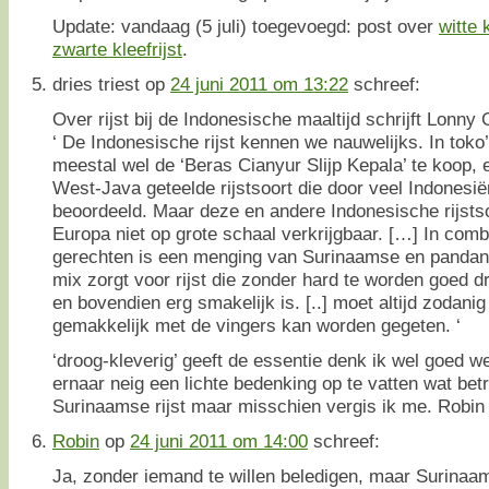
Update: vandaag (5 juli) toegevoegd: post over
witte 
zwarte kleefrijst
.
dries triest
op
24 juni 2011 om 13:22
schreef:
Over rijst bij de Indonesische maaltijd schrijft Lonny
‘ De Indonesische rijst kennen we nauwelijks. In toko
meestal wel de ‘Beras Cianyur Slijp Kepala’ te koop, e
West-Java geteelde rijstsoort die door veel Indonesië
beoordeeld. Maar deze en andere Indonesische rijstso
Europa niet op grote schaal verkrijgbaar. […] In com
gerechten is een menging van Surinaamse en pandanri
mix zorgt voor rijst die zonder hard te worden goed dr
en bovendien erg smakelijk is. [..] moet altijd zodanig 
gemakkelijk met de vingers kan worden gegeten. ‘
‘droog-kleverig’ geeft de essentie denk ik wel goed w
ernaar neig een lichte bedenking op te vatten wat be
Surinaamse rijst maar misschien vergis ik me. Robin
Robin
op
24 juni 2011 om 14:00
schreef:
Ja, zonder iemand te willen beledigen, maar Surinaams