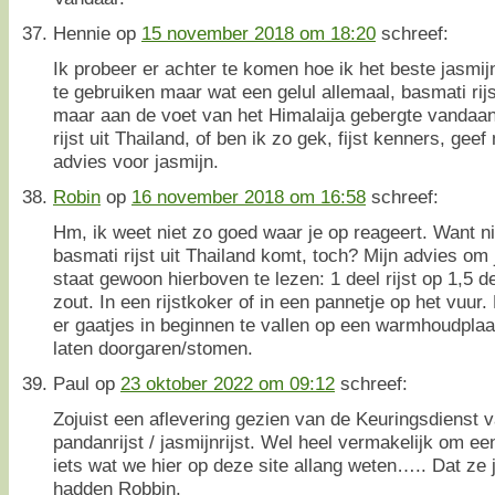
Hennie
op
15 november 2018 om 18:20
schreef:
Ik probeer er achter te komen hoe ik het beste jasmij
te gebruiken maar wat een gelul allemaal, basmati rijs
maar aan de voet van het Himalaija gebergte vandaa
rijst uit Thailand, of ben ik zo gek, fijst kenners, gee
advies voor jasmijn.
Robin
op
16 november 2018 om 16:58
schreef:
Hm, ik weet niet zo goed waar je op reageert. Want n
basmati rijst uit Thailand komt, toch? Mijn advies om 
staat gewoon hierboven te lezen: 1 deel rijst op 1,5 d
zout. In een rijstkoker of in een pannetje op het vuur.
er gaatjes in beginnen te vallen op een warmhoudplaa
laten doorgaren/stomen.
Paul
op
23 oktober 2022 om 09:12
schreef:
Zojuist een aflevering gezien van de Keuringsdienst 
pandanrijst / jasmijnrijst. Wel heel vermakelijk om ee
iets wat we hier op deze site allang weten….. Dat ze 
hadden Robbin.