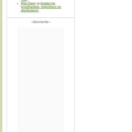
Nga Dang
op
Aziatische
groothandels, importeurs en
distributeurs
- Advertentie -