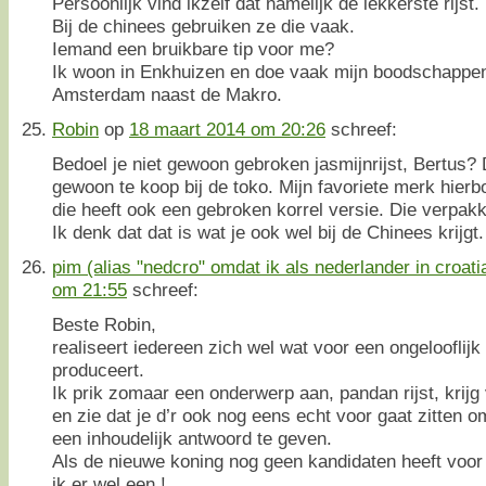
Persoonlijk vind ikzelf dat namelijk de lekkerste rijst.
Bij de chinees gebruiken ze die vaak.
Iemand een bruikbare tip voor me?
Ik woon in Enkhuizen en doe vaak mijn boodschappen 
Amsterdam naast de Makro.
Robin
op
18 maart 2014 om 20:26
schreef:
Bedoel je niet gewoon gebroken jasmijnrijst, Bertus? 
gewoon te koop bij de toko. Mijn favoriete merk hie
die heeft ook een gebroken korrel versie. Die verpakk
Ik denk dat dat is wat je ook wel bij de Chinees krijgt.
pim (alias "nedcro" omdat ik als nederlander in croat
om 21:55
schreef:
Beste Robin,
realiseert iedereen zich wel wat voor een ongelooflijk 
produceert.
Ik prik zomaar een onderwerp aan, pandan rijst, krijg
en zie dat je d’r ook nog eens echt voor gaat zitten o
een inhoudelijk antwoord te geven.
Als de nieuwe koning nog geen kandidaten heeft voor 
ik er wel een !