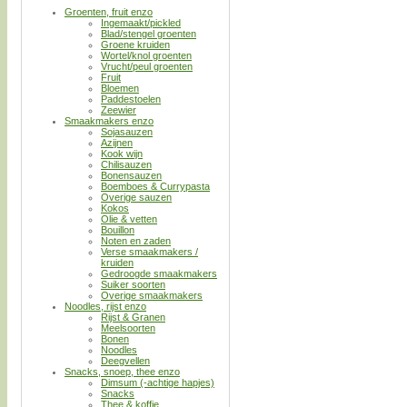
Groenten, fruit enzo
Ingemaakt/pickled
Blad/stengel groenten
Groene kruiden
Wortel/knol groenten
Vrucht/peul groenten
Fruit
Bloemen
Paddestoelen
Zeewier
Smaakmakers enzo
Sojasauzen
Azijnen
Kook wijn
Chilisauzen
Bonensauzen
Boemboes & Currypasta
Overige sauzen
Kokos
Olie & vetten
Bouillon
Noten en zaden
Verse smaakmakers /
kruiden
Gedroogde smaakmakers
Suiker soorten
Overige smaakmakers
Noodles, rijst enzo
Rijst & Granen
Meelsoorten
Bonen
Noodles
Deegvellen
Snacks, snoep, thee enzo
Dimsum (-achtige hapjes)
Snacks
Thee & koffie