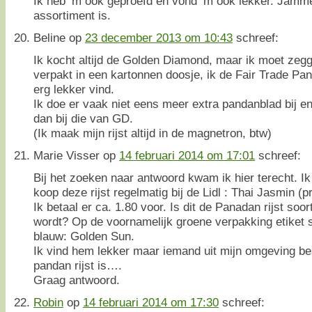
Ik heb ‘m ook geproefd en vond ‘m ook lekker. Jammer
assortiment is.
Beline
op
23 december 2013 om 10:43
schreef:
Ik kocht altijd de Golden Diamond, maar ik moet zeggen
verpakt in een kartonnen doosje, ik de Fair Trade Pa
erg lekker vind.
Ik doe er vaak niet eens meer extra pandanblad bij en 
dan bij die van GD.
(Ik maak mijn rijst altijd in de magnetron, btw)
Marie Visser
op
14 februari 2014 om 17:01
schreef:
Bij het zoeken naar antwoord kwam ik hier terecht. Ik
koop deze rijst regelmatig bij de Lidl : Thai Jasmin 
Ik betaal er ca. 1.80 voor. Is dit de Panadan rijst so
wordt? Op de voornamelijk groene verpakking etiket s
blauw: Golden Sun.
Ik vind hem lekker maar iemand uit mijn omgeving best
pandan rijst is….
Graag antwoord.
Robin
op
14 februari 2014 om 17:30
schreef: