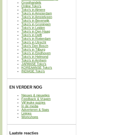
Groothandels
Online Toko’s
Toko’s in Almere
Toko’s in Amsterdam
Toko’s in Amstelveen
Toko’s in Beverwijk
Toko’s in Groningen
Toko’s in Leiden
Toko’s in Den Haag
Toko’s in Delft
Toko’s in Rotterdam
Toko’s in Utrecht
Toko’s Den Bosch
Toko’s in Tilburg
Toko’s in Eindhoven
Toko’s in Helmond
Toko’s in Arnhem
JAPANSE Toko’s
KOREAANSE Toko’s
INDIASE Toko’s
EN VERDER NOG
Nieuws & nieuwtjes
Feedback & Vragen
Vijf leuke quizjes
In de media
Adverteren & Stats
Linkjes
Workshops
Laatste reacties