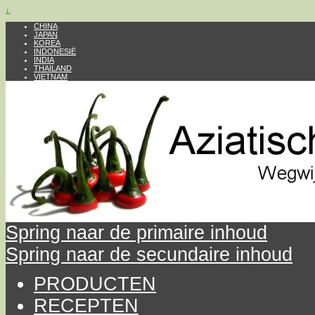
↓
CHINA
JAPAN
KOREA
INDONESIË
INDIA
THAILAND
VIETNAM
Spring naar de primaire inhoud
Spring naar de secundaire inhoud
PRODUCTEN
RECEPTEN