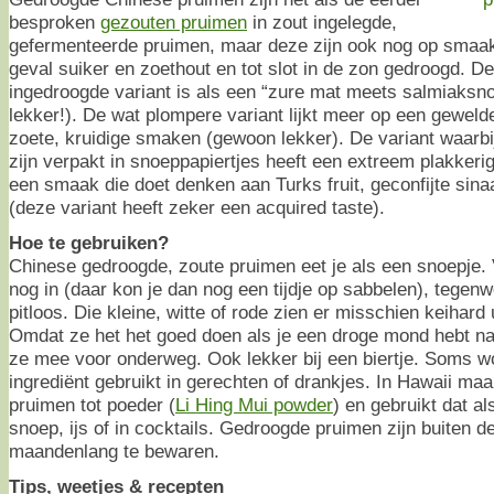
besproken
gezouten pruimen
in zout ingelegde,
gefermenteerde pruimen, maar deze zijn ook nog op smaak
geval suiker en zoethout en tot slot in de zon gedroogd. De
ingedroogde variant is als een “zure mat meets salmiaksno
lekker!). De wat plompere variant lijkt meer op een gewel
zoete, kruidige smaken (gewoon lekker). De variant waarbi
zijn verpakt in snoeppapiertjes heeft een extreem plakkeri
een smaak die doet denken aan Turks fruit, geconfijte sin
(deze variant heeft zeker een acquired taste).
Hoe te gebruiken?
Chinese gedroogde, zoute pruimen eet je als een snoepje. Vr
nog in (daar kon je dan nog een tijdje op sabbelen), tegenw
pitloos. Die kleine, witte of rode zien er misschien keihard u
Omdat ze het het goed doen als je een droge mond hebt na
ze mee voor onderweg. Ook lekker bij een biertje. Soms w
ingrediënt gebruikt in gerechten of drankjes. In Hawaii ma
pruimen tot poeder (
Li Hing Mui powder
) en gebruikt dat a
snoep, ijs of in cocktails. Gedroogde pruimen zijn buiten d
maandenlang te bewaren.
Tips, weetjes & recepten