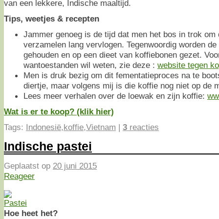
van een lekkere, Indische maaltijd.
Tips, weetjes & recepten
Jammer genoeg is de tijd dat men het bos in trok om d
verzamelen lang vervlogen. Tegenwoordig worden de a
gehouden en op een dieet van koffiebonen gezet. Voo
wantoestanden wil weten, zie deze :
website tegen ko
Men is druk bezig om dit fementatieproces na te boo
diertje, maar volgens mij is die koffie nog niet op de 
Lees meer verhalen over de loewak en zijn koffie:
www
Wat is er te koop? (klik hier)
Tags:
Indonesië
,
koffie
,
Vietnam
|
3
reacties
Indische pastei
Geplaatst op
20 juni 2015
Reageer
Hoe heet het?