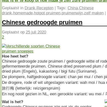
Wat is er te koop of hoe maak je zelf zure pruimen drank
Geplaatst in
Drank
,
Recepten
|
Tags:
China
,
Chinese
drank
,
homemade
,
hotpot
,
pruimen
,
pruimenwijn
,
zelf maken
|
Chinese gedroogde pruimen
Geplaatst op
25 juli 2020
2
Hoe heet het?
Chinese gedroogde zoute pruimen / gedroogde witte of rod
gefermenteerde pruimen. Chinese dried preserved plum / dr
dried plum (Engels), kakastong / bigi futu (Suriname).
De plompere, halfgedroogde variant: chan pei mui / chen
De drogere, rode of wit uitgeslagen variant: wah moi / hua 
旅行梅 (letterlijk: reizigerspruim)
En nog nooit gezien in NL, een gerookte variant: wu mei
Wat is het?
Gedroogde Chinese pruimen zijn net als de eerder