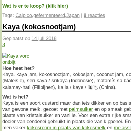
Wat is er te koop? (klik hier)
Tags:
Calpico
,
gefermenteerd
,
Japan
|
8
reacties
Kaya (kokosnootjam)
Geplaatst op
14 juli 2018
3
Hoe heet het?
Kaya, kaya jam, kokosnootjam, kokosjam, coconut jam, co
(Maleisië), seri kaya / srikaya (Indonesië), matamís sa bá
kalamay-hatì (Filipijnen), ka ia / kaye / 咖吔 (China).
Wat is het?
Kaya is een soort custard maar dan iets dikker en op basi
van gewone melk, gezoet met
palmsuiker
en op smaak ge
plaats van kristalsuiker en vanille. Voor een extra rijke 
dooier van eendenei gebruikt in plaats die van kippenei. En 
men vaker
kokosroom in plaats van kokosmelk
en
melass