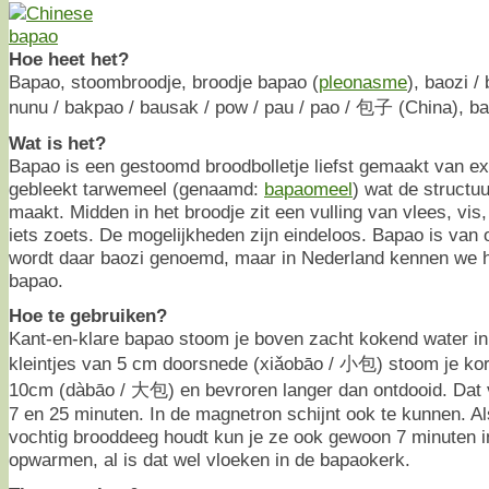
Hoe heet het?
Bapao, stoombroodje, broodje bapao (
pleonasme
), baozi /
nunu / bakpao / bausak / pow / pau / pao / 包子 (China), ba
Wat is het?
Bapao is een gestoomd broodbolletje liefst gemaakt van ext
gebleekt tarwemeel (genaamd:
bapaomeel
) wat de structuu
maakt. Midden in het broodje zit een vulling van vlees, vis,
iets zoets. De mogelijkheden zijn eindeloos. Bapao is van
wordt daar baozi genoemd, maar in Nederland kennen we he
bapao.
Hoe te gebruiken?
Kant-en-klare bapao stoom je boven zacht kokend water i
kleintjes van 5 cm doorsnede (xiǎobāo / 小包) stoom je kor
10cm (dàbāo / 大包) en bevroren langer dan ontdooid. Dat v
7 en 25 minuten. In de magnetron schijnt ook te kunnen. Als
vochtig brooddeeg houdt kun je ze ook gewoon 7 minuten 
opwarmen, al is dat wel vloeken in de bapaokerk.