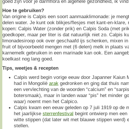
goed zijn voor je darmflora en algehele gezondheid, ik vin
Hoe te gebruiken?
Van origine is Calpis een soort aanmaaklimonade: je mengt
delen water. Je kunt ook blikjes/flesjes met kant-en-klare,
kopen: Calpis Water (zonder prik) en Calpis Soda (met prik).
goedkoper, maar per liter is dat natuurlijk niet zo. Calpis ku
limonadesiroop ook over geschaafd ijs schenken, mixen in 
fruit of bijvoorbeeld mengen met (6 delen) melk in plaats v
karnemelk gebruiken in een marinade kan ook. Een aangebro
koelkast nog lang goed.
Tips, weetjes & recepten
Calpis werd begin vorige eeuw door Japanner Kaiun M
had in Mongolië
arak
gedronken en ging dat thuis na
een vervlechting van de woorden “calcium” en “sarpis
botersmaak), maar in landen waar “pis” het minder go
waar) noemt men het Calpico.
Calpis kwam een eeuw geleden op 7 juli 1919 op de m
het jaarlijkse
sterrenfestival
begint ontwierp men een
witte stippen (dat later wit met blauwe stippen werd
stellen.