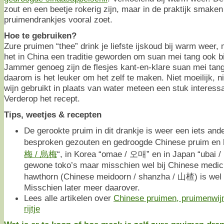
zout en een beetje rokerig zijn, maar in de praktijk smaken
pruimendrankjes vooral zoet.
Hoe te gebruiken?
Zure pruimen “thee” drink je liefste ijskoud bij warm weer, 
het in China een traditie geworden om suan mei tang ook bij
Jammer genoeg zijn de flesjes kant-en-klare suan mei tang 
daarom is het leuker om het zelf te maken. Niet moeilijk, ni
wijn gebruikt in plaats van water meteen een stuk interes
Verderop het recept.
Tips, weetjes & recepten
De gerookte pruim in dit drankje is weer een iets and
besproken gezouten en gedroogde Chinese pruim en h
梅 / 烏梅
“, in Korea “omae / 오매” en in Japan “ubai /
gewone toko’s maar misschien wel bij Chinese medic
hawthorn (Chinese meidoorn / shanzha / 山楂) is wel m
Misschien later meer daarover.
Lees alle artikelen over
Chinese pruimen, pruimenwij
rijtje