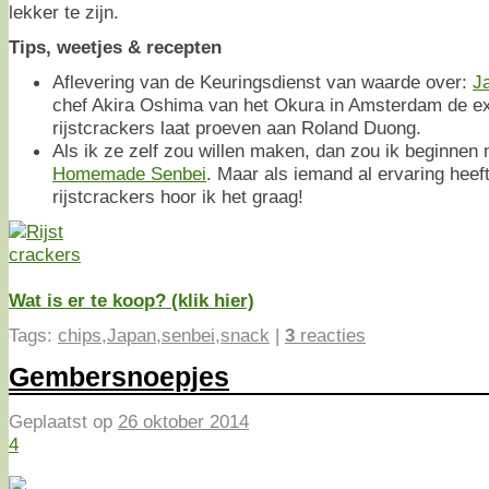
lekker te zijn.
Tips, weetjes & recepten
Aflevering van de Keuringsdienst van waarde over:
J
chef Akira Oshima van het Okura in Amsterdam de ex
rijstcrackers laat proeven aan Roland Duong.
Als ik ze zelf zou willen maken, dan zou ik beginnen m
Homemade Senbei
. Maar als iemand al ervaring heef
rijstcrackers hoor ik het graag!
Wat is er te koop? (klik hier)
Tags:
chips
,
Japan
,
senbei
,
snack
|
3
reacties
Gembersnoepjes
Geplaatst op
26 oktober 2014
4