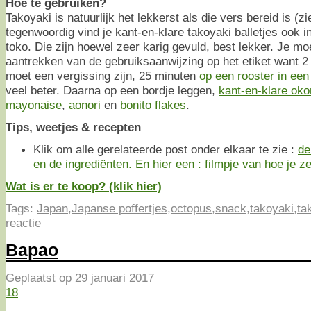
Hoe te gebruiken?
Takoyaki is natuurlijk het lekkerst als die vers bereid is (z
tegenwoordig vind je kant-en-klare takoyaki balletjes ook i
toko. Die zijn hoewel zeer karig gevuld, best lekker. Je moe
aantrekken van de gebruiksaanwijzing op het etiket want 2
moet een vergissing zijn, 25 minuten
op een rooster in een
veel beter. Daarna op een bordje leggen,
kant-en-klare ok
mayonaise
,
aonori
en
bonito flakes
.
Tips, weetjes & recepten
Klik om alle gerelateerde post onder elkaar te zie :
de
en de ingrediënten. En hier een :
filmpje van hoe je z
Wat is er te koop? (klik hier)
Tags:
Japan
,
Japanse poffertjes
,
octopus
,
snack
,
takoyaki
,
ta
reactie
Bapao
Geplaatst op
29 januari 2017
18