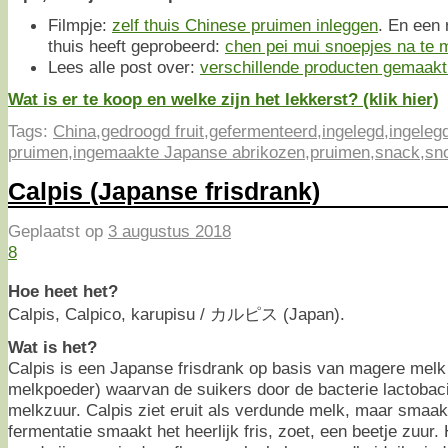
Filmpje:
zelf thuis Chinese pruimen inleggen
. En een 
thuis heeft geprobeerd:
chen pei mui snoepjes na te
Lees alle post over:
verschillende producten gemaak
Wat is er te koop en welke zijn het lekkerst? (klik hier)
Tags:
China
,
gedroogd fruit
,
gefermenteerd
,
ingelegd
,
ingeleg
pruimen
,
ingemaakte Japanse abrikozen
,
pruimen
,
snack
,
sn
Calpis (Japanse frisdrank)
Geplaatst op
3 augustus 2018
8
Hoe heet het?
Calpis, Calpico, karupisu / カルピス (Japan).
Wat is het?
Calpis is een Japanse frisdrank op basis van magere melk 
melkpoeder) waarvan de suikers door de bacterie lactobaci
melkzuur. Calpis ziet eruit als verdunde melk, maar smaak
fermentatie smaakt het heerlijk fris, zoet, een beetje zuur.