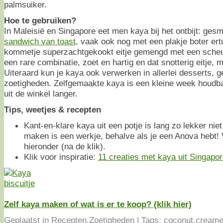
palmsuiker.
Hoe te gebruiken?
In Maleisië en Singapore eet men kaya bij het ontbijt: ge
sandwich van toast
, vaak ook nog met een plakje boter ert
kommetje superzachtgekookt eitje gemengd met een scheutj
een rare combinatie, zoet en hartig en dat snotterig eitje, m
Uiteraard kun je kaya ook verwerken in allerlei desserts, 
zoetigheden. Zelfgemaakte kaya is een kleine week houdba
uit de winkel langer.
Tips, weetjes & recepten
Kant-en-klare kaya uit een potje is lang zo lekker nie
maken is een werkje, behalve als je een Anova hebt! V
hieronder (na de klik).
Klik voor inspiratie:
11 creaties met kaya uit Singapo
Zelf kaya maken of wat is er te koop? (klik hier)
Geplaatst in
Recepten
,
Zoetigheden
|
Tags:
coconut
,
cream