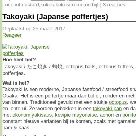
coconut
,
custard
,
kokos
,
kokoscreme
,
ontbijt
|
3
reacties
Takoyaki (Japanse poffertjes)
Geplaatst op
25 maart 2017
Reageer
Hoe heet het?
Takoyaki / たこ焼き / 蛸焼, octopus balls, octopus fritters, i
poffertjes.
Wat is het?
Takoyaki is een moderne, Japanse fastfood / streetfood sna
Osaka. Het is een poffertje maar dan boller, ronder en met
van binnen. Traditioneel gevuld met een stukje
octopus
, w
en lente-ui. Ze worden gebakken in een
takoyaki pan
en da
met
okonomiyakisaus
,
kewpie mayonaise
,
aonori
en
bonito
constant nieuwe varianten bij te komen, zoals met garnalen
ham & kaas.