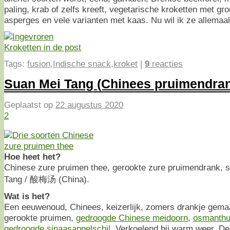
paling, krab of zelfs kreeft, vegetarische kroketten met g
asperges en vele varianten met kaas. Nu wil ik ze allemaal
Tags:
fusion
,
Indische snack
,
kroket
|
9
reacties
Suan Mei Tang (Chinees pruimendran
Geplaatst op
22 augustus 2020
2
Hoe heet het?
Chinese zure pruimen thee, gerookte zure pruimendrank, s
Tang / 酸梅汤 (China).
Wat is het?
Een eeuwenoud, Chinees, keizerlijk, zomers drankje gemaa
gerookte pruimen,
gedroogde Chinese meidoorn
,
osmanth
gedroogde sinaasappelschil
. Verkoelend bij warm weer. De