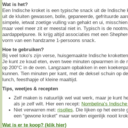
Wat is het?
Een Indische kroket is een typische snack uit de Indische
uit de kluiten gewassen, bolle, gepaneerde, gefrituurde aa
simpele, ietwat zoetige vulling van gehakt en ui, misschien
maar veel meer zit er meestal niet in. Typisch is de nootm
aardappelpuree. Ik krijg altijd associaties met een Shepher
vorm van een handzame 1-persoons snack.
Hoe te gebruiken?
Bij veel toko’s zijn verse, huisgemaakte Indische kroketten 
Je kunt ze koud eten, even twee minuten opwarmen in de 
op 200°C in de oven. Langzaam opbakken in een koekenpan
kunnen. Tien minuten per kant, met de deksel schuin op de
lunch, feesthapje of kleine maaltijd.
Tips, weetjes & recepten
Zelf maken is natuurlijk wel wat werk, maar je kunt 
als je zelf wilt. Hier een recept:
Nombelina’s Indische 
Niet verwarren met:
risolles
. Die lijken op het eerst
een “gewone kroket” maar worden eigenlijk nooit kro
Wat is er te koop? (klik hier)