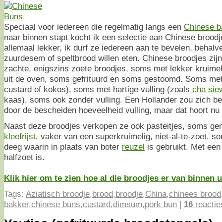
Speciaal voor iedereen die regelmatig langs een
Chinese b
naar binnen stapt kocht ik een selectie aan Chinese broodjes
allemaal lekker, ik durf ze iedereen aan te bevelen, behalve
zuurdesem of speltbrood willen eten. Chinese broodjes zijn n
zachte, enigszins zoete broodjes, soms met lekker kruimel
uit de oven, soms gefrituurd en soms gestoomd. Soms met 
custard of kokos), soms met hartige vulling (zoals
cha sie
kaas), soms ook zonder vulling. Een Hollander zou zich b
door de bescheiden hoeveelheid vulling, maar dat hoort nu
Naast deze broodjes verkopen ze ook pasteitjes, soms g
kleefrijst
, vaker van een superkruimelig, niet-al-te-zoet, s
deeg waarin in plaats van boter
reuzel
is gebruikt. Met een 
halfzoet is.
Klik hier om te zien hoe al die broodjes er van binnen 
Tags:
Aziatisch broodje
,
brood
,
broodje
,
China
,
chinees brood
bakker
,
chinese buns
,
custard
,
dimsum
,
pork bun
|
16
reactie