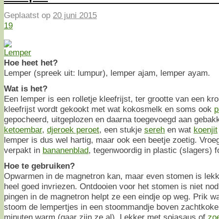
Geplaatst op
20 juni 2015
19
Hoe heet het?
Lemper (spreek uit: lumpur), lemper ajam, lemper ayam.
Wat is het?
Een lemper is een rolletje kleefrijst, ter grootte van een kr
kleefrijst wordt gekookt met wat kokosmelk en soms ook
p
gepocheerd, uitgeplozen en daarna toegevoegd aan gebak
ketoembar
,
djeroek peroet
, een stukje
sereh
en wat
koenjit
lemper is dus wel hartig, maar ook een beetje zoetig. Vro
verpakt in
bananenblad
, tegenwoordig in plastic (slagers) fo
Hoe te gebruiken?
Opwarmen in de magnetron kan, maar even stomen is lekk
heel goed invriezen. Ontdooien voor het stomen is niet no
pingen in de magnetron helpt ze een eindje op weg. Prik wat
stoom de lempertjes in een stoommandje boven zachtkoken
minuten warm (gaar zijn ze al). Lekker met sojasaus of
zoe