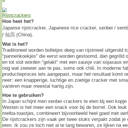
Hoe heet het?
Japanse rijstcracker, Japanese rice cracker, senbei / sem
/ 仙贝 (China).
Wat is het?
Traditioneel worden bolletjes deeg van rijstmeel uitgerold to
“pannenkoekjes” die eerst worden gestoomd, dan gegrilld 
en tot slot worden “gelakt” met een sausje van sojasaus e
nog wat zeewier aan te pas, soms ook chili. In moderne fab
productieproces iets aangepast, maar het resultaat komt o
neer: een knapperige, luchtige en zoetige cracker met s
variëren maar meestal hartig zijn.
Hoe te gebruiken?
In Japan schijnt men senbei crackers te eten bij een kopje
Westen is het meer een snack voor bij de borrel. Ook leuk a
melba-toastjes, combineert bijvoorbeeld heel goed met oerh
De rijstcrackers zijn vaak per twee stuks verpakt zodat je
eten. Ik zou ze toch niet al te lang bewaren, ze lijken na ee