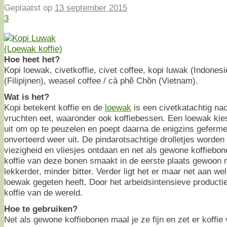
Geplaatst op
13 september 2015
3
Hoe heet het?
Kopi loewak, civetkoffie, civet coffee, kopi luwak (Indones
(Filipijnen), weasel coffee / cà phê Chồn (Vietnam).
Wat is het?
Kopi betekent koffie en de
loewak
is een civetkatachtig nac
vruchten eet, waaronder ook koffiebessen. Een loewak kies
uit om op te peuzelen en poept daarna de enigzins geferm
onverteerd weer uit. De pindarotsachtige drolletjes worde
viezigheid en vliesjes ontdaan en net als gewone koffiebo
koffie van deze bonen smaakt in de eerste plaats gewoon n
lekkerder, minder bitter. Verder ligt het er maar net aan we
loewak gegeten heeft. Door het arbeidsintensieve productie
koffie van de wereld.
Hoe te gebruiken?
Net als gewone koffiebonen maal je ze fijn en zet er koffie 