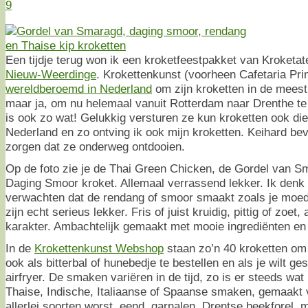
9
Een tijdje terug won ik een kroketfeestpakket van Kroketat
Nieuw-Weerdinge
. Krokettenkunst (voorheen Cafetaria Prins
wereldberoemd in Nederland
om zijn kroketten in de meest
maar ja, om nu helemaal vanuit Rotterdam naar Drenthe te 
is ook zo wat! Gelukkig versturen ze kun kroketten ook die
Nederland en zo ontving ik ook mijn kroketten. Keihard be
zorgen dat ze onderweg ontdooien.
Op de foto zie je de Thai Green Chicken, de Gordel van 
Daging Smoor kroket. Allemaal verrassend lekker. Ik denk 
verwachten dat de rendang of smoor smaakt zoals je moed
zijn echt serieus lekker. Fris of juist kruidig, pittig of zoet
karakter. Ambachtelijk gemaakt met mooie ingrediënten en e
In de
Krokettenkunst Webshop
staan zo’n 40 kroketten om
ook als bitterbal of hunebedje te bestellen en als je wilt g
airfryer. De smaken variëren in de tijd, zo is er steeds wa
Thaise, Indische, Italiaanse of Spaanse smaken, gemaakt v
allerlei soorten worst, eend, garnalen, Drentse beekforel, 