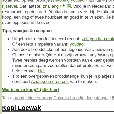
rijstevel
. Dat laatste,
zhaliang / 炸兩
, vind je in Nederland
restaurants op de kaart. Youtiao is soms vers bij de toko o
koop, een dag of twee houdbaar en goed in te vriezen. Je k
even oppiepen in de oven.
Tips, weetjes & recepten
Uitgebreid, geperfectioneerd recept:
zelf you tiao ma
Of een iets simpelere variant:
youtiao
Aan deze broodsticks zit een legende vast: eeuwen 
Chinese minister Qin Hui en zijn vrouw Lady Wang op
Twee reepjes deeg werden voortaan aan elkaar gepla
ministersechtpaar voorstellen dat uit protest/straf wer
hele verhaal:
hier
.
Tip: een overgebleven broodstengel kun je in plakjes
een soort
Aziatische croutons
van te maken.
Wat is er te koop? (klik hier)
Tags:
brood
,
chinees brood
,
Chinees broodje
,
deegstengel
|
Kopi Loewak