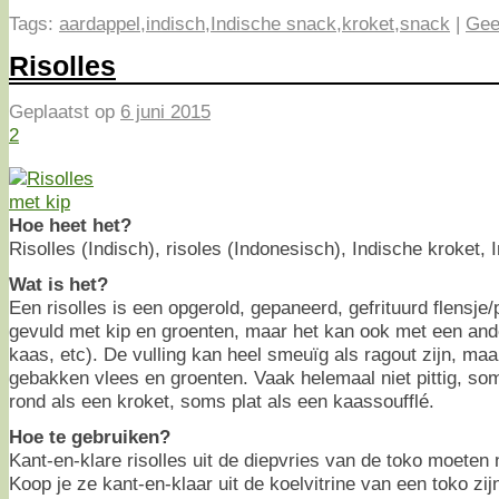
Tags:
aardappel
,
indisch
,
Indische snack
,
kroket
,
snack
|
Gee
Risolles
Geplaatst op
6 juni 2015
2
Hoe heet het?
Risolles (Indisch), risoles (Indonesisch), Indische kroket, 
Wat is het?
Een risolles is een opgerold, gepaneerd, gefrituurd flensj
gevuld met kip en groenten, maar het kan ook met een ande
kaas, etc). De vulling kan heel smeuïg als ragout zijn, maar
gebakken vlees en groenten. Vaak helemaal niet pittig, som
rond als een kroket, soms plat als een kaassoufflé.
Hoe te gebruiken?
Kant-en-klare risolles uit de diepvries van de toko moeten 
Koop je ze kant-en-klaar uit de koelvitrine van een toko zij