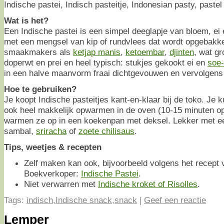
Indische pastei, Indisch pasteitje, Indonesian pasty, pastel
Wat is het?
Een Indische pastei is een simpel deeglapje van bloem, ei
met een mengsel van kip of rundvlees dat wordt opgebakk
smaakmakers als
ketjap manis
,
ketoembar
,
djinten
, wat gr
doperwt en prei en heel typisch: stukjes gekookt ei en
soe
in een halve maanvorm fraai dichtgevouwen en vervolgens 
Hoe te gebruiken?
Je koopt Indische pasteitjes kant-en-klaar bij de toko. Je 
ook heel makkelijk opwarmen in de oven (10-15 minuten 
warmen ze op in een koekenpan met deksel. Lekker met een
sambal,
sriracha
of
zoete chilisaus
.
Tips, weetjes & recepten
Zelf maken kan ook, bijvoorbeeld volgens het recept
Boekverkoper:
Indische Pastei
.
Niet verwarren met
Indische kroket of Risolles
.
Tags:
indisch
,
Indische snack
,
snack
|
Geef een reactie
Lemper