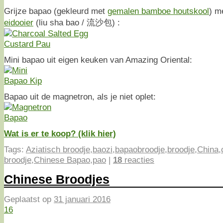
Grijze bapao (gekleurd met
gemalen bamboe houtskool
) m
eidooier
(liu sha bao / 流沙包) :
Mini bapao uit eigen keuken van Amazing Oriental:
Bapao uit de magnetron, als je niet oplet:
Wat is er te koop? (klik hier)
Tags:
Aziatisch broodje
,
baozi
,
bapaobroodje
,
broodje
,
China
,
broodje
,
Chinese Bapao
,
pao
|
18
reacties
Chinese Broodjes
Geplaatst op
31 januari 2016
16