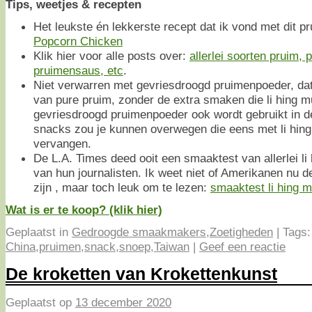
Tips, weetjes & recepten
Het leukste én lekkerste recept dat ik vond met dit 
Popcorn Chicken
Klik hier voor alle posts over:
allerlei soorten pruim, 
pruimensaus, etc
.
Niet verwarren met gevriesdroogd pruimenpoeder, da
van pure pruim, zonder de extra smaken die li hing m
gevriesdroogd pruimenpoeder ook wordt gebruikt in d
snacks zou je kunnen overwegen die eens met li hing
vervangen.
De L.A. Times deed ooit een smaaktest van allerlei li
van hun journalisten. Ik weet niet of Amerikanen nu
zijn , maar toch leuk om te lezen:
smaaktest li hing m
Wat is er te koop? (klik hier)
Geplaatst in
Gedroogde smaakmakers
,
Zoetigheden
|
Tags:
China
,
pruimen
,
snack
,
snoep
,
Taiwan
|
Geef een reactie
De kroketten van Krokettenkunst
Geplaatst op
13 december 2020