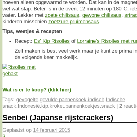
hoeven alleen opgewarmd te worden. Dat kan in de magnet
wel wat slap. Beter is in de oven, 12 minuten op 180°C, ie
water. Lekker met
zoete chilisaus
,
gewone chilisaus
,
srira
kinderen misschien
zoetzure pruimensaus
.
Tips, weetjes & recepten
Recept:
Es’ Kip Risolles
of
Lorraine’s Risolles met r
Zelf maken is best veel werk maar je kunt ze prima in
de volgende keer makkelijk.
Wat is er te koop? (klik hier)
Tags:
gevogelte
,
gevulde pannenkoek
,
indisch
,
Indische
snack
,
Indonesië
,
kip
,
kroket
,
pannenkoekjes
,
snack
|
2
reacti
Senbei (Japanse rijstcrackers)
Geplaatst op
14 februari 2015
3