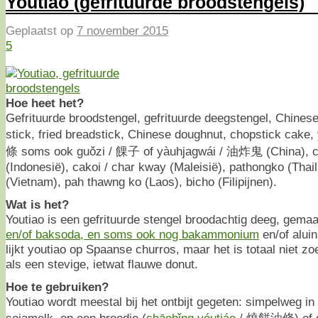
Youtiao (gefrituurde broodstengels)
Geplaatst op
7 november 2015
5
Hoe heet het?
Gefrituurde broodstengel, gefrituurde deegstengel, Chinese 
stick, fried breadstick, Chinese doughnut, chopstick cake, 
條 soms ook guǒzi / 餜子 of yàuhjagwái / 油炸鬼 (China), 
(Indonesië), cakoi / char kway (Maleisië), pathongko (Thai
(Vietnam), pah thawng ko (Laos), bicho (Filipijnen).
Wat is het?
Youtiao is een gefrituurde stengel broodachtig deeg, gema
en/of baksoda, en soms ook nog bakammonium
en/of aluin
lijkt youtiao op Spaanse churros, maar het is totaal niet z
als een stevige, ietwat flauwe donut.
Hoe te gebruiken?
Youtiao wordt meestal bij het ontbijt gegeten: simpelweg in
sojamelk, op een broodje (
shāobǐng yóutiáo
/ 燒餅油條) of ge