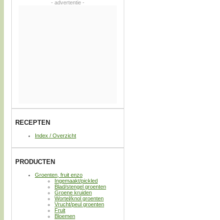
- advertentie -
RECEPTEN
Index / Overzicht
PRODUCTEN
Groenten, fruit enzo
Ingemaakt/pickled
Blad/stengel groenten
Groene kruiden
Wortel/knol groenten
Vrucht/peul groenten
Fruit
Bloemen