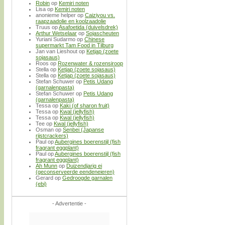
Robin
op
Kemiri noten
Lisa
op
Kemiri noten
anonieme helper
op
Caiziyou vs.
raapzaadolie en koolzaadolie
Truus
op
Asafoetida (duivelsdrek)
Arthur Wetselaar
op
Sojascheuten
Yuriani Sudarmo
op
Chinese
supermarkt Tam Food in Tilburg
Jan van Lieshout
op
Ketjap (zoete
sojasaus)
Roos
op
Rozenwater & rozensiroop
Stella
op
Ketjap (zoete sojasaus)
Stella
op
Ketjap (zoete sojasaus)
Stefan Schuwer
op
Petis Udang
(garnalenpasta)
Stefan Schuwer
op
Petis Udang
(garnalenpasta)
Tessa
op
Kaki (of sharon fruit)
Tessa
op
Kwal (jellyfish)
Tessa
op
Kwal (jellyfish)
Tee
op
Kwal (jellyfish)
Osman
op
Senbei (Japanse
rijstcrackers)
Paul
op
Aubergines boerenstijl (fish
fragrant eggplant)
Paul
op
Aubergines boerenstijl (fish
fragrant eggplant)
Ah Munn
op
Duizendjarig ei
(geconserveerde eendeneieren)
Gerard
op
Gedroogde garnalen
(ebi)
- Advertentie -