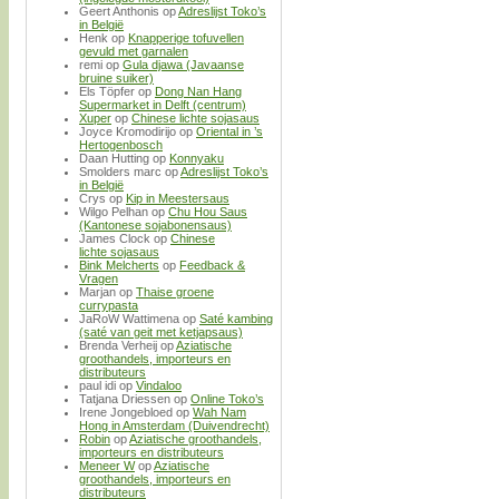
Geert Anthonis
op
Adreslijst Toko’s
in België
Henk
op
Knapperige tofuvellen
gevuld met garnalen
remi
op
Gula djawa (Javaanse
bruine suiker)
Els Töpfer
op
Dong Nan Hang
Supermarket in Delft (centrum)
Xuper
op
Chinese lichte sojasaus
Joyce Kromodirijo
op
Oriental in ’s
Hertogenbosch
Daan Hutting
op
Konnyaku
Smolders marc
op
Adreslijst Toko’s
in België
Crys
op
Kip in Meestersaus
Wilgo Pelhan
op
Chu Hou Saus
(Kantonese sojabonensaus)
James Clock
op
Chinese
lichte sojasaus
Bink Melcherts
op
Feedback &
Vragen
Marjan
op
Thaise groene
currypasta
JaRoW Wattimena
op
Saté kambing
(saté van geit met ketjapsaus)
Brenda Verheij
op
Aziatische
groothandels, importeurs en
distributeurs
paul idi
op
Vindaloo
Tatjana Driessen
op
Online Toko’s
Irene Jongebloed
op
Wah Nam
Hong in Amsterdam (Duivendrecht)
Robin
op
Aziatische groothandels,
importeurs en distributeurs
Meneer W
op
Aziatische
groothandels, importeurs en
distributeurs