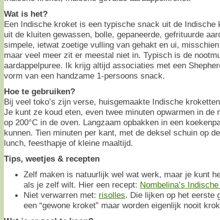
Wat is het?
Een Indische kroket is een typische snack uit de Indische
uit de kluiten gewassen, bolle, gepaneerde, gefrituurde aa
simpele, ietwat zoetige vulling van gehakt en ui, misschien
maar veel meer zit er meestal niet in. Typisch is de nootm
aardappelpuree. Ik krijg altijd associaties met een Shepher
vorm van een handzame 1-persoons snack.
Hoe te gebruiken?
Bij veel toko’s zijn verse, huisgemaakte Indische kroketten 
Je kunt ze koud eten, even twee minuten opwarmen in de 
op 200°C in de oven. Langzaam opbakken in een koekenpan
kunnen. Tien minuten per kant, met de deksel schuin op de
lunch, feesthapje of kleine maaltijd.
Tips, weetjes & recepten
Zelf maken is natuurlijk wel wat werk, maar je kunt 
als je zelf wilt. Hier een recept:
Nombelina’s Indische 
Niet verwarren met:
risolles
. Die lijken op het eerst
een “gewone kroket” maar worden eigenlijk nooit kro