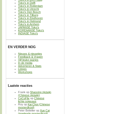
Toko’s in Delft
Toko’s in Rotterdam
Toko’s in Utrecht
Toko’s Den Bosch
Toko’s in Tilburg
Toko’s in Eindhoven
Toko’s in Helmond
Toko’s in Arnhem
JAPANSE Toko’s
KOREAANSE Toko’s
INDIASE Toko’s
EN VERDER NOG
Nieuws & nieuwtjes
Feedback & Vragen
Vijf leuke quizjes
In de media
Adverteren & Stats
Linkjes
Workshops
Laatste reacties
Frank
op
Shaoxing rijstwijn
(Chinese rijstwijn)
CoCoFlix
op
Chinese
lichte sojasaus
Roy
op
Kai Choi (Chinese
mosterdkool)
Peter Bottelier
op
Xue Cai
(ingelegde mosterdkool)