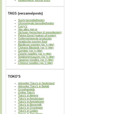
TAGS (verzamelposts)
Sushi benodigdheden
Okonomiyaki benodigdheden
Curry’s
Van alles met ei
Sichuan (gerechten & ingredienten)
Peking Eend (maken of kopen)
Gefermenteerde producten
Aziatische soorten Kool
Basilicum soorten (op ’n rijtje)
Chinese Bieslook (op ’n rijtje)
Gember (op ’n rijtje)
Zwarte zaadjes (op ’n rijtje)
Sojabonensauzen (op ’n rijtje)
Japanse noodles (op ’n rijtje)
Chinese noodles (op ’n rijtje)
TOKO’S
Adreslijst Toko’s in Nederland
Adreslijst Toko’s in België
Groothandels
Online Toko’s
Toko’s in Almere
Toko’s in Amsterdam
Toko’s in Amstelveen
Toko’s in Beverwijk
Toko’s in Groningen
Toko’s in Leiden
Toko’s in Den Haag