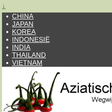
↓
CHINA
JAPAN
KOREA
INDONESIË
INDIA
THAILAND
VIETNAM