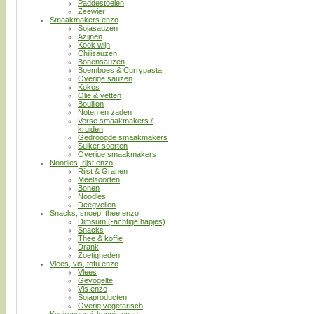
Paddestoelen
Zeewier
Smaakmakers enzo
Sojasauzen
Azijnen
Kook wijn
Chilisauzen
Bonensauzen
Boemboes & Currypasta
Overige sauzen
Kokos
Olie & vetten
Bouillon
Noten en zaden
Verse smaakmakers /
kruiden
Gedroogde smaakmakers
Suiker soorten
Overige smaakmakers
Noodles, rijst enzo
Rijst & Granen
Meelsoorten
Bonen
Noodles
Deegvellen
Snacks, snoep, thee enzo
Dimsum (-achtige hapjes)
Snacks
Thee & koffie
Drank
Zoetigheden
Vlees, vis, tofu enzo
Vlees
Gevogelte
Vis enzo
Sojaproducten
Overig vegetarisch
Keukengerei, kennis enzo