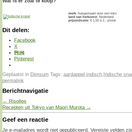
Wat is er zoal te koop?
merk
: huisgemaakt door een toko
land van herkomst
: Nederland
prijsindicatie
: € 1,50 á 2,- p/stuk
Dit delen:
Facebook
X
Print
Pinterest
Geplaatst in
Dimsum
Tags:
aardappel
,
indisch
,
Indische sna
permalink
Berichtnavigatie
←
Risolles
Recepten uit Tokyo van Maori Murota
→
Geef een reactie
Je e-mailadres wordt niet gepubliceerd.
Vereiste velden z