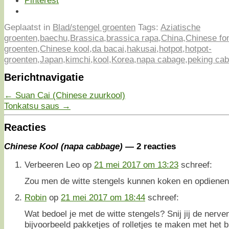
Pinterest
Geplaatst in
Blad/stengel groenten
Tags:
Aziatische
groenten
,
baechu
,
Brassica
,
brassica rapa
,
China
,
Chinese fo
groenten
,
Chinese kool
,
da bacai
,
hakusai
,
hotpot
,
hotpot-
groenten
,
Japan
,
kimchi
,
kool
,
Korea
,
napa cabage
,
peking ca
Berichtnavigatie
←
Suan Cai (Chinese zuurkool)
Tonkatsu saus
→
Reacties
Chinese Kool (napa cabbage)
— 2 reacties
Verbeeren Leo
op
21 mei 2017 om 13:23
schreef:
Zou men de witte stengels kunnen koken en opdienen
Robin
op
21 mei 2017 om 18:44
schreef:
Wat bedoel je met de witte stengels? Snij jij de nerve
bijvoorbeeld pakketjes of rolletjes te maken met het 