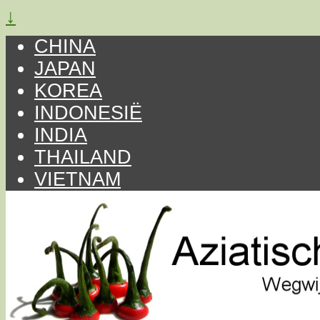
↓
CHINA
JAPAN
KOREA
INDONESIË
INDIA
THAILAND
VIETNAM