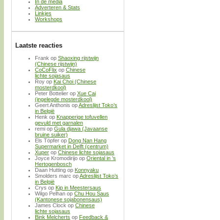
In de media
Adverteren & Stats
Linkjes
Workshops
Laatste reacties
Frank
op
Shaoxing rijstwijn
(Chinese rijstwijn)
CoCoFlix
op
Chinese
lichte sojasaus
Roy
op
Kai Choi (Chinese
mosterdkool)
Peter Bottelier
op
Xue Cai
(ingelegde mosterdkool)
Geert Anthonis
op
Adreslijst Toko’s
in België
Henk
op
Knapperige tofuvellen
gevuld met garnalen
remi
op
Gula djawa (Javaanse
bruine suiker)
Els Töpfer
op
Dong Nan Hang
Supermarket in Delft (centrum)
Xuper
op
Chinese lichte sojasaus
Joyce Kromodirijo
op
Oriental in ’s
Hertogenbosch
Daan Hutting
op
Konnyaku
Smolders marc
op
Adreslijst Toko’s
in België
Crys
op
Kip in Meestersaus
Wilgo Pelhan
op
Chu Hou Saus
(Kantonese sojabonensaus)
James Clock
op
Chinese
lichte sojasaus
Bink Melcherts
op
Feedback &