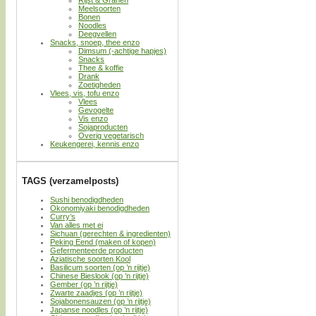
Meelsoorten
Bonen
Noodles
Deegvellen
Snacks, snoep, thee enzo
Dimsum (-achtige hapjes)
Snacks
Thee & koffie
Drank
Zoetigheden
Vlees, vis, tofu enzo
Vlees
Gevogelte
Vis enzo
Sojaproducten
Overig vegetarisch
Keukengerei, kennis enzo
TAGS (verzamelposts)
Sushi benodigdheden
Okonomiyaki benodigdheden
Curry’s
Van alles met ei
Sichuan (gerechten & ingredienten)
Peking Eend (maken of kopen)
Gefermenteerde producten
Aziatische soorten Kool
Basilicum soorten (op ’n rijtje)
Chinese Bieslook (op ’n rijtje)
Gember (op ’n rijtje)
Zwarte zaadjes (op ’n rijtje)
Sojabonensauzen (op ’n rijtje)
Japanse noodles (op ’n rijtje)