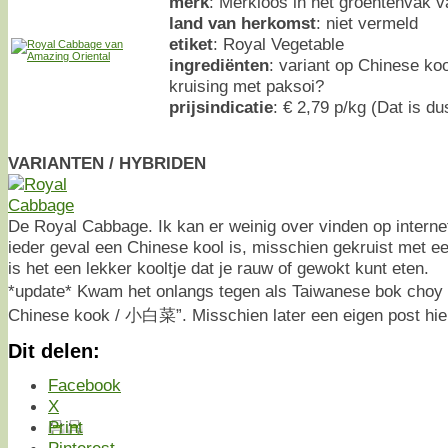
merk
: Merkloos in het groentenvak 
land van herkomst
: niet vermeld
etiket
: Royal Vegetable
ingrediënten
: variant op Chinese ko
kruising met paksoi?
prijsindicatie
: € 2,79 p/kg (Dat is du
VARIANTEN / HYBRIDEN
De Royal Cabbage. Ik kan er weinig over vinden op internet
ieder geval een Chinese kool is, misschien gekruist met 
is het een lekker kooltje dat je rauw of gewokt kunt eten.
*update* Kwam het onlangs tegen als Taiwanese bok cho
Chinese kook / 小白菜”. Misschien later een eigen post hie
Dit delen:
Facebook
X
Print