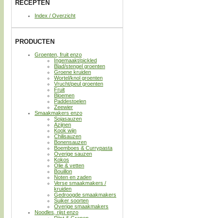
RECEPTEN
Index / Overzicht
PRODUCTEN
Groenten, fruit enzo
Ingemaakt/pickled
Blad/stengel groenten
Groene kruiden
Wortel/knol groenten
Vrucht/peul groenten
Fruit
Bloemen
Paddestoelen
Zeewier
Smaakmakers enzo
Sojasauzen
Azijnen
Kook wijn
Chilisauzen
Bonensauzen
Boemboes & Currypasta
Overige sauzen
Kokos
Olie & vetten
Bouillon
Noten en zaden
Verse smaakmakers /
kruiden
Gedroogde smaakmakers
Suiker soorten
Overige smaakmakers
Noodles, rijst enzo
Rijst & Granen