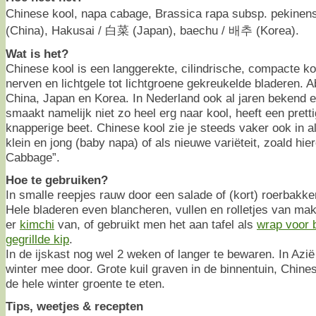
Chinese kool, napa cabage, Brassica rapa subsp. pekinen
(China), Hakusai / 白菜 (Japan), baechu / 배추 (Korea).
Wat is het?
Chinese kool is een langgerekte, cilindrische, compacte ko
nerven en lichtgele tot lichtgroene gekreukelde bladeren. 
China, Japan en Korea. In Nederland ook al jaren bekend e
smaakt namelijk niet zo heel erg naar kool, heeft een pret
knapperige beet. Chinese kool zie je steeds vaker ook in al
klein en jong (baby napa) of als nieuwe variëteit, zoald hi
Cabbage”.
Hoe te gebruiken?
In smalle reepjes rauw door een salade of (kort) roerbakke
Hele bladeren even blancheren, vullen en rolletjes van m
er
kimchi
van, of gebruikt men het aan tafel als
wrap voor b
gegrillde kip
.
In de ijskast nog wel 2 weken of langer te bewaren. In A
winter mee door. Grote kuil graven in de binnentuin, Chine
de hele winter groente te eten.
Tips, weetjes & recepten