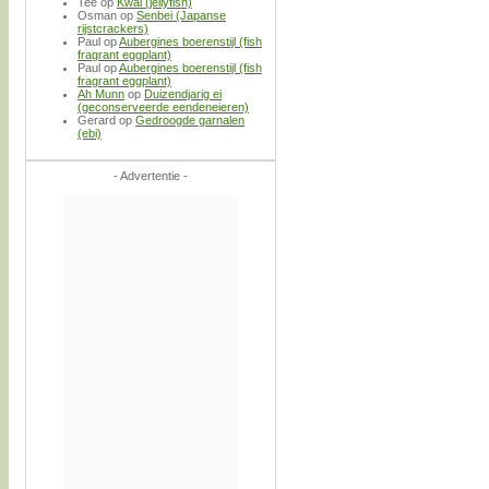
Tee
op
Kwal (jellyfish)
Osman
op
Senbei (Japanse
rijstcrackers)
Paul
op
Aubergines boerenstijl (fish
fragrant eggplant)
Paul
op
Aubergines boerenstijl (fish
fragrant eggplant)
Ah Munn
op
Duizendjarig ei
(geconserveerde eendeneieren)
Gerard
op
Gedroogde garnalen
(ebi)
- Advertentie -