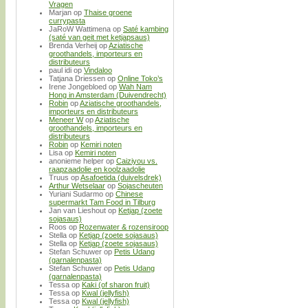
Vragen
Marjan
op
Thaise groene
currypasta
JaRoW Wattimena
op
Saté kambing
(saté van geit met ketjapsaus)
Brenda Verheij
op
Aziatische
groothandels, importeurs en
distributeurs
paul idi
op
Vindaloo
Tatjana Driessen
op
Online Toko’s
Irene Jongebloed
op
Wah Nam
Hong in Amsterdam (Duivendrecht)
Robin
op
Aziatische groothandels,
importeurs en distributeurs
Meneer W
op
Aziatische
groothandels, importeurs en
distributeurs
Robin
op
Kemiri noten
Lisa
op
Kemiri noten
anonieme helper
op
Caiziyou vs.
raapzaadolie en koolzaadolie
Truus
op
Asafoetida (duivelsdrek)
Arthur Wetselaar
op
Sojascheuten
Yuriani Sudarmo
op
Chinese
supermarkt Tam Food in Tilburg
Jan van Lieshout
op
Ketjap (zoete
sojasaus)
Roos
op
Rozenwater & rozensiroop
Stella
op
Ketjap (zoete sojasaus)
Stella
op
Ketjap (zoete sojasaus)
Stefan Schuwer
op
Petis Udang
(garnalenpasta)
Stefan Schuwer
op
Petis Udang
(garnalenpasta)
Tessa
op
Kaki (of sharon fruit)
Tessa
op
Kwal (jellyfish)
Tessa
op
Kwal (jellyfish)