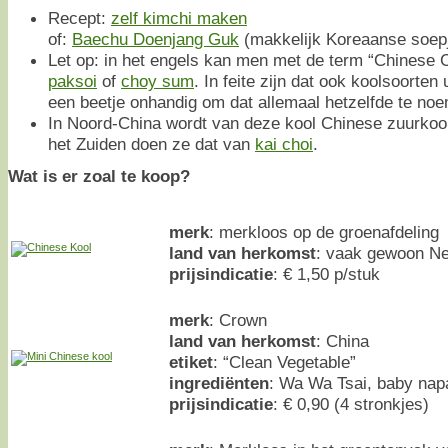
Recept:
zelf kimchi maken
of:
Baechu Doenjang Guk
(makkelijk Koreaanse soepj
Let op: in het engels kan men met de term “Chinese
paksoi
of
choy sum
. In feite zijn dat ook koolsoorten 
een beetje onhandig om dat allemaal hetzelfde te no
In Noord-China wordt van deze kool Chinese zuurkool
het Zuiden doen ze dat van
kai choi
.
Wat is er zoal te koop?
merk
: merkloos op de groenafdeling
land van herkomst
: vaak gewoon Ne
prijsindicatie
: € 1,50 p/stuk
merk
: Crown
land van herkomst
: China
etiket
: “Clean Vegetable”
ingrediënten
: Wa Wa Tsai, baby nap
prijsindicatie
: € 0,90 (4 stronkjes)