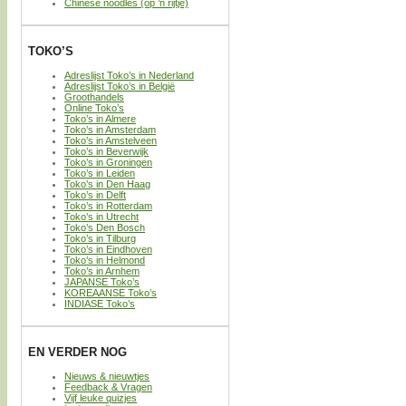
Chinese noodles (op ’n rijtje)
TOKO’S
Adreslijst Toko’s in Nederland
Adreslijst Toko’s in België
Groothandels
Online Toko’s
Toko’s in Almere
Toko’s in Amsterdam
Toko’s in Amstelveen
Toko’s in Beverwijk
Toko’s in Groningen
Toko’s in Leiden
Toko’s in Den Haag
Toko’s in Delft
Toko’s in Rotterdam
Toko’s in Utrecht
Toko’s Den Bosch
Toko’s in Tilburg
Toko’s in Eindhoven
Toko’s in Helmond
Toko’s in Arnhem
JAPANSE Toko’s
KOREAANSE Toko’s
INDIASE Toko’s
EN VERDER NOG
Nieuws & nieuwtjes
Feedback & Vragen
Vijf leuke quizjes