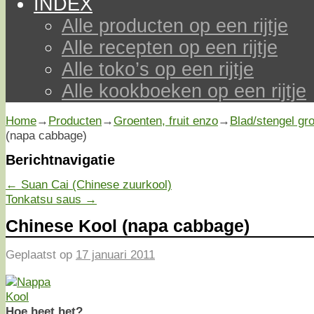
INDEX
Alle producten op een rijtje
Alle recepten op een rijtje
Alle toko’s op een rijtje
Alle kookboeken op een rijtje
Home
→
Producten
→
Groenten, fruit enzo
→
Blad/stengel gr
(napa cabbage)
Berichtnavigatie
←
Suan Cai (Chinese zuurkool)
Tonkatsu saus
→
Chinese Kool (napa cabbage)
Geplaatst op
17 januari 2011
Hoe heet het?