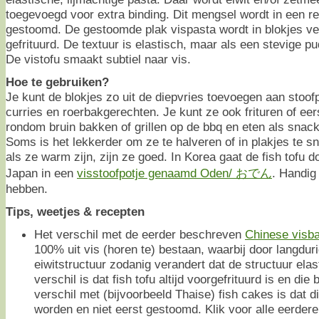
toegevoegd voor extra binding. Dit mengsel wordt in een r
gestoomd. De gestoomde plak vispasta wordt in blokjes ve
gefrituurd. De textuur is elastisch, maar als een stevige pu
De vistofu smaakt subtiel naar vis.
Hoe te gebruiken?
Je kunt de blokjes zo uit de diepvries toevoegen aan stoof
curries en roerbakgerechten. Je kunt ze ook frituren of eer
rondom bruin bakken of grillen op de bbq en eten als snac
Soms is het lekkerder om ze te halveren of in plakjes te sni
als ze warm zijn, zijn ze goed. In Korea gaat de fish tofu 
Japan in een
visstoofpotje genaamd Oden/ おでん
. Handig
hebben.
Tips, weetjes & recepten
Het verschil met de eerder beschreven
Chinese visba
100% uit vis (horen te) bestaan, waarbij door langdu
eiwitstructuur zodanig verandert dat de structuur ela
verschil is dat fish tofu altijd voorgefrituurd is en die 
verschil met (bijvoorbeeld Thaise) fish cakes is dat di
worden en niet eerst gestoomd. Klik voor alle eerdere