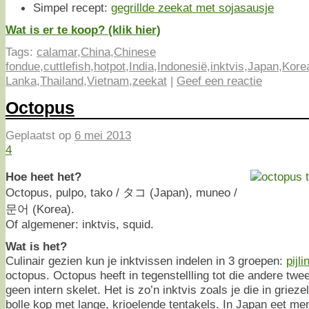
Simpel recept:
gegrillde zeekat met sojasausje
Wat is er te koop? (klik hier)
Tags:
calamar
,
China
,
Chinese
fondue
,
cuttlefish
,
hotpot
,
India
,
Indonesië
,
inktvis
,
Japan
,
Kore
Lanka
,
Thailand
,
Vietnam
,
zeekat
|
Geef een reactie
Octopus
Geplaatst op
6 mei 2013
4
Hoe heet het?
Octopus, pulpo, tako / タコ (Japan), muneo /
문어 (Korea).
Of algemener: inktvis, squid.
Wat is het?
Culinair gezien kun je inktvissen indelen in 3 groepen:
pijli
octopus. Octopus heeft in tegenstellling tot die andere twee
geen intern skelet. Het is zo’n inktvis zoals je die in grieze
bolle kop met lange, krioelende tentakels. In Japan eet m