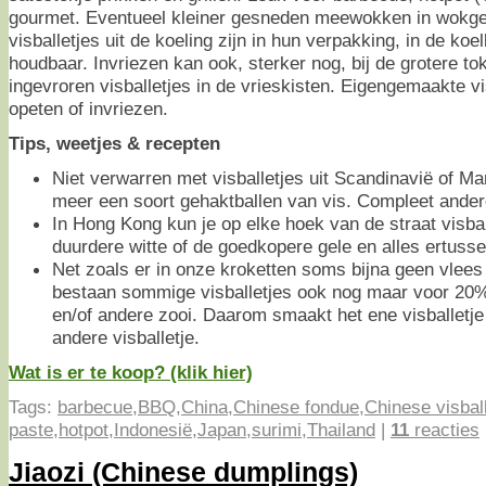
gourmet. Eventueel kleiner gesneden meewokken in wokge
visballetjes uit de koeling zijn in hun verpakking, in de k
houdbaar. Invriezen kan ook, sterker nog, bij de grotere tok
ingevroren visballetjes in de vrieskisten. Eigengemaakte v
opeten of invriezen.
Tips, weetjes & recepten
Niet verwarren met visballetjes uit Scandinavië of Ma
meer een soort gehaktballen van vis. Compleet andere
In Hong Kong kun je op elke hoek van de straat visba
duurdere witte of de goedkopere gele en alles ertusse
Net zoals er in onze kroketten soms bijna geen vlees
bestaan sommige visballetjes ook nog maar voor 20% 
en/of andere zooi. Daarom smaakt het ene visballetje
andere visballetje.
Wat is er te koop? (klik hier)
Tags:
barbecue
,
BBQ
,
China
,
Chinese fondue
,
Chinese visbal
paste
,
hotpot
,
Indonesië
,
Japan
,
surimi
,
Thailand
|
11
reacties
Jiaozi (Chinese dumplings)