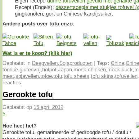
Eigen recept:
dunne tofuvellen gevuld met gehakte ga
Recept (Engels):
dessertsoepje met stukjes tofuvel (
gingkonoten, gort en Chinese kandijsuiker.
Andere posts over tofu enzo
:
Wat is er te koop? (klik hier)
Geplaatst in
Deegvellen
,
Sojaproducten
|
Tags:
China
,
Chin
fondue
,
glutenvrij
,
hotpot
,
Japan
,
mock chicken
,
mock duck
,
m
meat
,
sojavellen
,
tofoe
,
tofu
,
tofu sheets
,
tofu skins
,
tofuvellen
,
reacties
Gerookte tofu
Geplaatst op
15 april 2012
5
Hoe heet het?
Gerookte tofu, gemarineerde of gedroogde tofu / doufu /