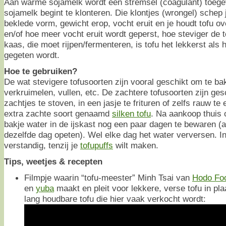
Aan warme sojamelk wordt een stremsel (coagulant) toeg
sojamelk begint te klonteren. Die klontjes (wrongel) schep
beklede vorm, gewicht erop, vocht eruit en je houdt tofu o
en/of hoe meer vocht eruit wordt geperst, hoe steviger de to
kaas, die moet rijpen/fermenteren, is tofu het lekkerst als h
gegeten wordt.
Hoe te gebruiken?
De wat stevigere tofusoorten zijn vooral geschikt om te bak
verkruimelen, vullen, etc. De zachtere tofusoorten zijn ges
zachtjes te stoven, in een jasje te frituren of zelfs rauw te
extra zachte soort genaamd
silken tofu
. Na aankoop thuis
bakje water in de ijskast nog een paar dagen te bewaren (a
dezelfde dag opeten). Wel elke dag het water verversen. In
verstandig, tenzij je
tofupuffs
wilt maken.
Tips, weetjes & recepten
Filmpje waarin “tofu-meester” Minh Tsai van
Hodo Fo
en
yuba
maakt en pleit voor lekkere, verse tofu in pl
lang houdbare tofu die hier vaak verkocht wordt: