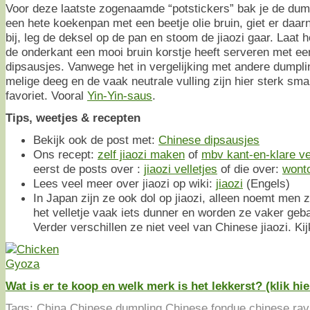
Voor deze laatste zogenaamde “potstickers” bak je de dump
een hete koekenpan met een beetje olie bruin, giet er daarn
bij, leg de deksel op de pan en stoom de jiaozi gaar. Laat
de onderkant een mooi bruin korstje heeft serveren met e
dipsausjes. Vanwege het in vergelijking met andere dumplin
melige deeg en de vaak neutrale vulling zijn hier sterk s
favoriet. Vooral
Yin-Yin-saus
.
Tips, weetjes & recepten
Bekijk ook de post met:
Chinese dipsausjes
Ons recept:
zelf jiaozi maken
of
mbv kant-en-klare ve
eerst de posts over :
jiaozi velletjes
of die over:
wonto
Lees veel meer over jiaozi op wiki:
jiaozi
(Engels)
In Japan zijn ze ook dol op jiaozi, alleen noemt men
het velletje vaak iets dunner en worden ze vaker ge
Verder verschillen ze niet veel van Chinese jiaozi. Ki
Wat is er te koop en welk merk is het lekkerst? (klik hie
Tags:
China
,
Chinese dumpling
,
Chinese fondue
,
chinese ravi