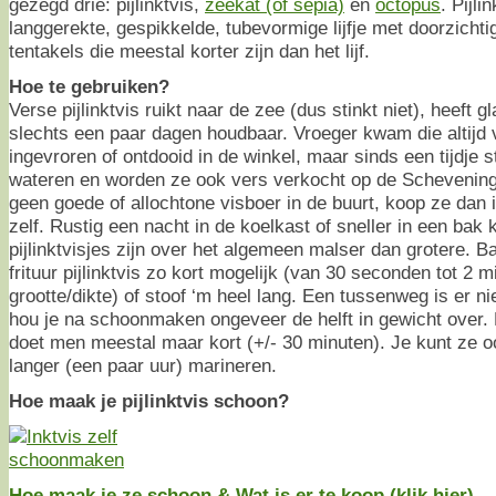
gezegd drie: pijlinktvis,
zeekat (of sepia)
en
octopus
. Pijli
langgerekte, gespikkelde, tubevormige lijfje met doorzichtig
tentakels die meestal korter zijn dan het lijf.
Hoe te gebruiken?
Verse pijlinktvis ruikt naar de zee (dus stinkt niet), heeft 
slechts een paar dagen houdbaar. Vroeger kwam die altijd v
ingevroren of ontdooid in de winkel, maar sinds een tijdje s
wateren en worden ze ook vers verkocht op de Schevening
geen goede of allochtone visboer in de buurt, koop ze dan 
zelf. Rustig een nacht in de koelkast of sneller in een bak 
pijlinktvisjes zijn over het algemeen malser dan grotere. Bak
frituur pijlinktvis zo kort mogelijk (van 30 seconden tot 2 
grootte/dikte) of stoof ‘m heel lang. Een tussenweg is er nie
hou je na schoonmaken ongeveer de helft in gewicht over. M
doet men meestal maar kort (+/- 30 minuten). Je kunt ze 
langer (een paar uur) marineren.
Hoe maak je pijlinktvis schoon?
Hoe maak je ze schoon & Wat is er te koop (klik hier)