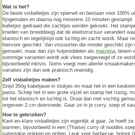
Wat is het?
De beste visballetjes zijn spierwit en bestaan voor 100% ui
fijngemalen en daarna nog minstens 10 minuten gestampt.
balletjes gedraaid die zachtjes worden gekookt. Het stampen
kneden van brooddeeg) dat de eiwitstructuur verandert wa
elastisch en tegelijktijd ook luchtig en zacht wordt. Maar ni
hiervoor geschikt. Van vissoorten die minder geschikt zijn
gemaakt, maar dan zijn hulpmiddelen als
maïzena
, bloem e
sommige varianten wordt ook vlees toegevoegd of ze wor
bijvoorbeeld inktvis. Soms voegt men allerlei smaakmaker
variaties zijn dan ook praktisch oneindig.
Zelf visballetjes maken?
Snijd 350g kabeljauw in stukjes en maal het in een keukenm
pasta. Schep het in een grote vijzel en stamp het rustig, 
tot het elastisch en luchtig is. Draai dan met vochtig gema
ongeveer 2 cm doorsnede. Gaar ze in je curry, soep of sau
Hoe te gebruiken?
Kant-en-klare visballetjes zijn eigenlijk al gaar. Je hoeft z
warmen, bijvoorbeeld in een (Thaise) curry of noodles soe
satestokje prikken en grillen. Leuk voor barbecue, hotpot 