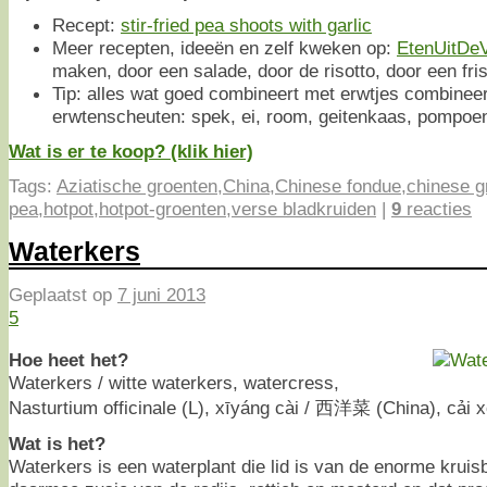
Recept:
stir-fried pea shoots with garlic
Meer recepten, ideeën en zelf kweken op:
EtenUitDeV
maken, door een salade, door de risotto, door een fr
Tip: alles wat goed combineert met erwtjes combinee
erwtenscheuten: spek, ei, room, geitenkaas, pompoen
Wat is er te koop? (klik hier)
Tags:
Aziatische groenten
,
China
,
Chinese fondue
,
chinese g
pea
,
hotpot
,
hotpot-groenten
,
verse bladkruiden
|
9
reacties
Waterkers
Geplaatst op
7 juni 2013
5
Hoe heet het?
Waterkers / witte waterkers, watercress,
Nasturtium officinale (L), xīyáng cài / 西洋菜 (China), cải 
Wat is het?
Waterkers is een waterplant die lid is van de enorme krui