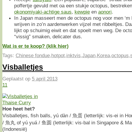
poffertje gevuld met oa een stukje octopus, bestreke
okonomiyaki-achtige saus
,
kewpie
en
aonori
.
In Japan masseert men de octopus nog voor men ‘m 
wrijven in zo’n aardenwerken vijzel met ribbeltjes. Daa
lijkt op schuimig eiwit en dat spoelt men weg. De oc
“vissig” smaken, delicater dus.
Wat is er te koop? (klik hier)
Tags:
Chinese fondue
,
hotpot
,
inktvis
,
Japan
,
Korea
,
octopus
,
Visballetjes
Geplaatst op
5 april 2013
11
Hoe heet het?
Visballetjes, fish balls, yú dàn / 魚蛋 (letterlijk: vis-ei in
/ 魚丸 of yú yuá / 鱼圆 (letterlijk: vis-bal in Singapore & Ma
(Indonesië)