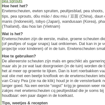
Hoe heet het?
Erwtenscheuten, ewten spruiten, peultjesblad, pea shoots
tips, pea sprouts, dòu miáo / dou miu / 豆苗 (China), daun 
manis (Indonesië), tobyo (Japan), wandusaan (Korea), phak
(Thailand), dau hoa lan (Vietnam)
Wat is het?
Erwtenscheuten zijn de eerste, malse, groene scheuten di
(of peultjes of sugar snaps) laat ontkiemen. Dat kan in je 
projectje voor kinderen) of in de tuin. Erwtenscheuten sm
Hoe te gebruiken?
De allereerste scheuten zijn mals en geschikt als garneri
maar als je ze wat laat doorgroeien (in de tuin) worden de 
het al meer op groente te lijken. Dan is kort roerbakken v
wat olie met een beetje knoflook en de erwtenscheuten iets
van Crazy Pea (zie na de klik) houd je in de vensterbank 
langer goed. Na een eerste “oogst” krijg je gewoon weer 
zakjes met erwtenscheuten cq peultjesblad die je soms bij d
houdbaar: een paar dagen in de koelkast.
Tips, weetjes & recepten