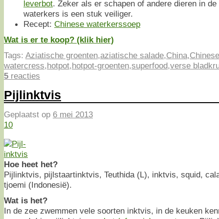
leverbot
. Zeker als er schapen of andere dieren in d
waterkers is een stuk veiliger.
Recept:
Chinese waterkerssoep
Wat is er te koop? (klik hier)
Tags:
Aziatische groenten
,
aziatische salade
,
China
,
Chinese
watercress
,
hotpot
,
hotpot-groenten
,
superfood
,
verse bladkr
5
reacties
Pijlinktvis
Geplaatst op
6 mei 2013
10
Hoe heet het?
Pijlinktvis, pijlstaartinktvis, Teuthida (L), inktvis, squid, c
tjoemi (Indonesië).
Wat is het?
In de zee zwemmen vele soorten inktvis, in de keuken ke