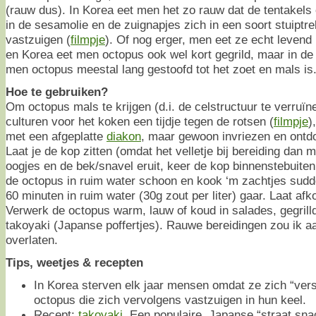
(rauw dus). In Korea eet men het zo rauw dat de tentakel
in de sesamolie en de zuignapjes zich in een soort stuiptre
vastzuigen (
filmpje
). Of nog erger, men eet ze echt levend 
en Korea eet men octopus ook wel kort gegrild, maar in de
men octopus meestal lang gestoofd tot het zoet en mals is
Hoe te gebruiken?
Om octopus mals te krijgen (d.i. de celstructuur te verruïn
culturen voor het koken een tijdje tegen de rotsen (
filmpje
)
met een afgeplatte
diakon
, maar gewoon invriezen en ontdo
Laat je de kop zitten (omdat het velletje bij bereiding dan moo
oogjes en de bek/snavel eruit, keer de kop binnenstebuiten
de octopus in ruim water schoon en kook ‘m zachtjes sudd
60 minuten in ruim water (30g zout per liter) gaar. Laat afk
Verwerk de octopus warm, lauw of koud in salades, gegrilld
takoyaki (Japanse poffertjes). Rauwe bereidingen zou ik a
overlaten.
Tips, weetjes & recepten
In Korea sterven elk jaar mensen omdat ze zich “vers
octopus die zich vervolgens vastzuigen in hun keel.
Recept:
takoyaki
. Een populaire, Japanse “straat snac