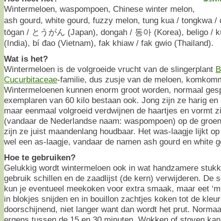
Wintermeloen, waspompoen, Chinese winter melon,
ash gourd, white gourd, fuzzy melon, tung kua / tongkwa 
tōgan / とうがん (Japan), dongah / 동아 (Korea), beligo / ku
(India), bí đao (Vietnam), fak khiaw / fak gwio (Thailand).
Wat is het?
Wintermeloen is de volgroeide vrucht van de slingerplant
B
Cucurbitaceae
-familie, dus zusje van de meloen, komkomm
Wintermeloenen kunnen enorm groot worden, normaal gesp
exemplaren van 60 kilo bestaan ook. Jong zijn ze harig en 
maar eenmaal volgroeid verdwijnen de haartjes en vormt z
(vandaar de Nederlandse naam: waspompoen) op de groene
zijn ze juist maandenlang houdbaar. Het was-laagje lijkt op
wel een as-laagje, vandaar de namen ash gourd en white g
Hoe te gebruiken?
Gelukkig wordt wintermeloen ook in wat handzamere stukk
gebruik schillen en de zaadlijst (de kern) verwijderen. De
kun je eventueel meekoken voor extra smaak, maar eet ‘m 
in blokjes snijden en in bouillon zachtjes koken tot de kleur
doorschijnend, niet langer want dan wordt het prut. Norma
ergens tussen de 15 en 30 minuten. Wokken of stoven kan