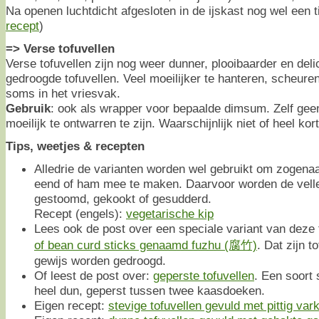
Na openen luchtdicht afgesloten in de ijskast nog wel een t
recept
)
=> Verse tofuvellen
Verse tofuvellen zijn nog weer dunner, plooibaarder en del
gedroogde tofuvellen. Veel moeilijker te hanteren, scheuren
soms in het vriesvak.
Gebruik
: ook als wrapper voor bepaalde dimsum. Zelf geen
moeilijk te ontwarren te zijn. Waarschijnlijk niet of heel kor
Tips, weetjes & recepten
Alledrie de varianten worden wel gebruikt om zogena
eend of ham mee te maken. Daarvoor worden de velle
gestoomd, gekookt of gesudderd.
Recept (engels):
vegetarische kip
Lees ook de post over een speciale variant van deze 
of bean curd sticks genaamd fuzhu (腐竹)
. Dat zijn t
gewijs worden gedroogd.
Of leest de post over:
geperste tofuvellen
. Een soort 
heel dun, geperst tussen twee kaasdoeken.
Eigen recept:
stevige tofuvellen gevuld met pittig va