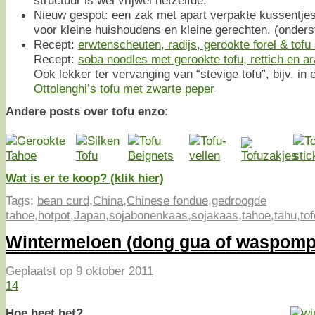
Nieuw gespot: een zak met apart verpakte kussentjes
voor kleine huishoudens en kleine gerechten. (onderst
Recept:
erwtenscheuten, radijs, gerookte forel & tofu
Recept:
soba noodles met gerookte tofu, rettich en a
Ook lekker ter vervanging van “stevige tofu”, bijv. in 
Ottolenghi’s tofu met zwarte peper
Andere posts over tofu enzo
:
Wat is er te koop? (klik hier)
Tags:
bean curd
,
China
,
Chinese fondue
,
gedroogde
tahoe
,
hotpot
,
Japan
,
sojabonenkaas
,
sojakaas
,
tahoe
,
tahu
,
to
Wintermeloen (dong gua of waspom
Geplaatst op
9 oktober 2011
14
Hoe heet het?