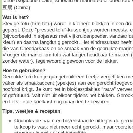
tahoe /sojabonen cake, smoked or marinated or dried tofu 
豆腐 (China)
Wat is het?
Stevige tofu (firm tofu) wordt in kleinere blokken in een dr
geperst. Deze “pressed tofu”-kussentjes worden meestal 
(bijvoorbeeld in sojasaus met vijfkruidenpoeder, vandaar 
kleur) en daarna langdurig gerookt. Het eindresultaat heeft e
die van Cheddarkaas en de smaak van de gebruikte marin
Vroeger de manier om tofu wat langer houdbaar te maken (
zonder water), tegenwoordig gewoon voor de lekker.
Hoe te gebruiken?
Gerookte tofu kun je qua gebruik een beetje vergelijken me
vaker als smaakaccent (spekjes) aan een gerecht toegevo
hoofdrol krijgt. Je kunt het in blokjes/plakjes “rauw” verwe
of gefrituurd. Valt niet uit elkaar tijdens het bakken. Gero
en liefst in de koelkast nog maanden te bewaren.
Tips, weetjes & recepten
Ondanks de naam en bovenstaande uitleg is de geroo
te koop is vaak niet meer echt gerookt, maar voorzi
structuur is wel vrijwel hetzelfde.