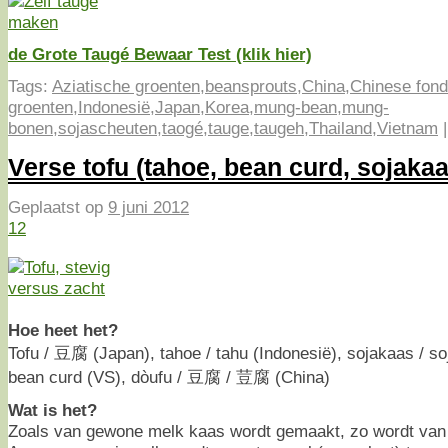
de Grote Taugé Bewaar Test (klik hier)
Tags:
Aziatische groenten
,
beansprouts
,
China
,
Chinese fon
groenten
,
Indonesië
,
Japan
,
Korea
,
mung-bean
,
mung-
bonen
,
sojascheuten
,
taogé
,
tauge
,
taugeh
,
Thailand
,
Vietnam
Verse tofu (tahoe, bean curd, sojakaa
Geplaatst op
9 juni 2012
12
Hoe heet het?
Tofu / 豆腐 (Japan), tahoe / tahu (Indonesië), sojakaas / so
bean curd (VS), dòufu / 豆腐 / 荳腐 (China)
Wat is het?
Zoals van gewone melk kaas wordt gemaakt, zo wordt van