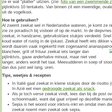
ze er wat “platter” uitzien. (zie:
foto van een zwemmende z
pijlinktvis 10 tentakels. Van binnen zit een inwendige, ova
uit de vogelkooi.
Hoe te gebruiken?
Al zwemt zeekat wel in Nederlandse wateren, je komt ze ni
zie ze poradisch bij visboer of op de markt. In de diepvri
zeekat, in handzame, gebruiksklare stukjes verdeeld. Snel
koud water of rustig in de ijskast. Zeekat heeft iets dikker 
wordt daarom vaak ingekerfd met zogenaamd ananaspatro
blancheer, grill of frituur zeekat iets langer dan
pijlinktvis, gauw anderhalve minuut, maar niet veel
langer, anders wordt het taai. Meesudderen in soep of sto
dan dus juist wel lang, uren.
Tips, weetjes & recepten
In Italië gaat zeekat in kleine stukjes door de risotto (
In Azië eet men
gedroogde zeekat als snack
.
Als je toch verse zeekat vindt, lees dan bij de post o
schoonmaakt, want dat gaat vrijwel op dezelfde manie
Sepia is het woord voor inktvis-inkt en omdat men die
zeekat noemt men zeekat ook sepia.