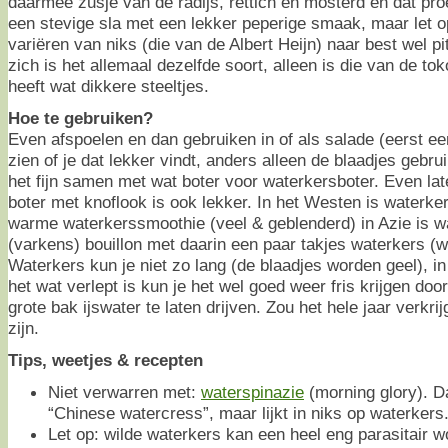
daarmee zusje van de radijs, rettich en mosterd en dat proe
een stevige sla met een lekker peperige smaak, maar let o
variëren van niks (die van de Albert Heijn) naar best wel pi
zich is het allemaal dezelfde soort, alleen is die van de to
heeft wat dikkere steeltjes.
Hoe te gebruiken?
Even afspoelen en dan gebruiken in of als salade (eerst ee
zien of je dat lekker vindt, anders alleen de blaadjes gebr
het fijn samen met wat boter voor waterkersboter. Even late
boter met knoflook is ook lekker. In het Westen is waterk
warme waterkerssmoothie (veel & geblenderd) in Azie is 
(varkens) bouillon met daarin een paar takjes waterkers (w
Waterkers kun je niet zo lang (de blaadjes worden geel), i
het wat verlept is kun je het wel goed weer fris krijgen doo
grote bak ijswater te laten drijven. Zou het hele jaar verk
zijn.
Tips, weetjes & recepten
Niet verwarren met:
waterspinazie
(morning glory). 
“Chinese watercress”, maar lijkt in niks op waterkers
Let op: wilde waterkers kan een heel eng parasitair 