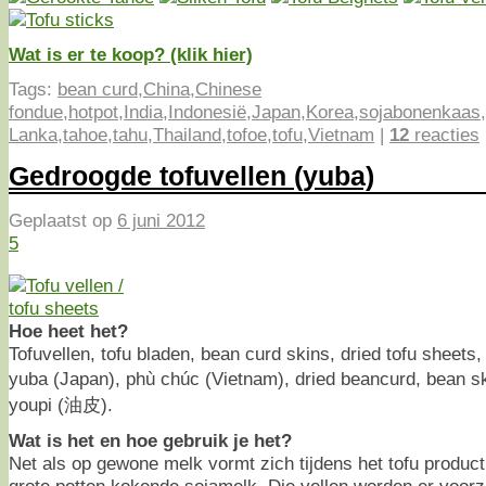
Wat is er te koop? (klik hier)
Tags:
bean curd
,
China
,
Chinese
fondue
,
hotpot
,
India
,
Indonesië
,
Japan
,
Korea
,
sojabonenkaas
,
Lanka
,
tahoe
,
tahu
,
Thailand
,
tofoe
,
tofu
,
Vietnam
|
12
reacties
Gedroogde tofuvellen (yuba)
Geplaatst op
6 juni 2012
5
Hoe heet het?
Tofuvellen, tofu bladen, bean curd skins, dried tofu sheets
yuba (Japan), phù chúc (Vietnam), dried beancurd, bean ski
youpi (油皮).
Wat is het en hoe gebruik je het?
Net als op gewone melk vormt zich tijdens het tofu produc
grote potten kokende sojamelk. Die vellen worden er voorz