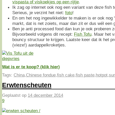
vispasta of viskoekjes op een rijtje
.
Ik zag op internet ook nog een variant van deze fish 
Serieus, je verzint het niet:
foto
!
En om het nog ingewikkelder te maken is er ook nog “
markt, dat is net zoiets, maar dan zit er dus wél een g
Ben je anti processed food dan kun je ook proberen ze
Bijvoorbeeld volgens dit recept:
Fish Tofu
. Maar het v
bouncy structuur te krijgen. Laatste keer dat ik het p
(vieze!) aardappelkroketjes.
Wat is er te koop? (klik hier)
Tags:
China
,
Chinese fondue
,
fish cake
,
fish paste
,
hotpot
,
sur
Erwtenscheuten
Geplaatst op
14 december 2014
9