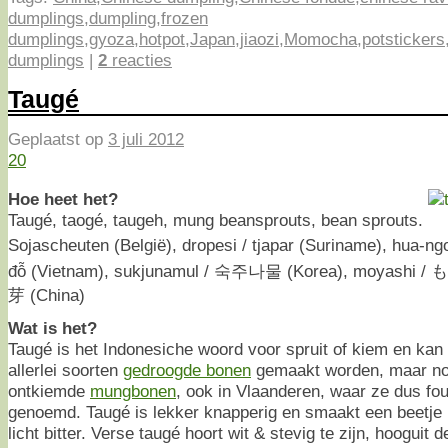
dumplings
,
dumpling
,
frozen
dumplings
,
gyoza
,
hotpot
,
Japan
,
jiaozi
,
Momocha
,
potstickers
dumplings
|
2
reacties
Taugé
Geplaatst op
3 juli 2012
20
Hoe heet het?
Taugé, taogé, taugeh, mung beansprouts, bean sprouts.
Sojascheuten (België), dropesi / tjapar (Suriname), hua-ngok
đỗ (Vietnam), sukjunamul / 숙주나물 (Korea), moyashi / 
芽 (China)
Wat is het?
Taugé is het Indonesiche woord voor spruit of kiem en kan 
allerlei soorten
gedroogde bonen
gemaakt worden, maar nor
ontkiemde
mungbonen
, ook in Vlaanderen, waar ze dus fo
genoemd. Taugé is lekker knapperig en smaakt een beetje 
licht bitter. Verse taugé hoort wit & stevig te zijn, hooguit d