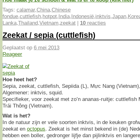
Tags:
calamar
,
China
,
Chinese
fondue
,
cuttlefish
,
hotpot
,
India
,
Indonesië
,
inktvis
,
Japan
,
Kore
Lanka
,
Thailand
,
Vietnam
,
zeekat
|
10
reacties
Zeekat / sepia (cuttlefish)
Geplaatst op
6 mei 2013
Reageer
Hoe heet het?
Sepia, zeekat, cuttlefish, Sepiida (L), Mực Nang (Vietnam)
Algemener: inktvis, squid.
Specifieker, voor zeekat met zo’n ananas-ruitje: cuttlefi
Trái Thông (Vietnam).
Wat is het?
In de natuur zijn er vele soorten inktvis, in de keuken grof
zeekat en
octopus
. Zeekat is het minst bekend in (de) Ne
hebben een boller, gedronger lijfje dan pijlinktvis en lange