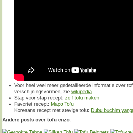
Voor heel veel meer gedetailleerde informatie over tofu
verschijningsvormen, zie
wikipedia
Stap voor stap recept:
zelf tofu maken
Favoriet recept:
Mapo Tofu
Koreaans recept met stevige tofu:
Dubu buchim yang
Andere posts over tofu enzo
: