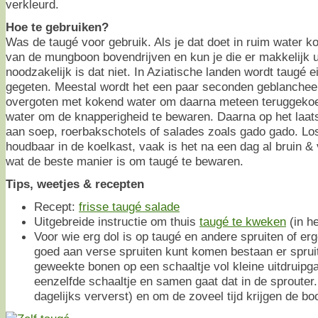
verkleurd.
Hoe te gebruiken?
Was de taugé voor gebruik. Als je dat doet in ruim water k
van de mungboon bovendrijven en kun je die er makkelijk 
noodzakelijk is dat niet. In Aziatische landen wordt taugé e
gegeten. Meestal wordt het een paar seconden geblancheer
overgoten met kokend water om daarna meteen teruggekoe
water om de knapperigheid te bewaren. Daarna op het laa
aan soep, roerbakschotels of salades zoals gado gado. Lo
houdbaar in de koelkast, vaak is het na een dag al bruin & 
wat de beste manier is om taugé te bewaren.
Tips, weetjes & recepten
Recept:
frisse taugé salade
Uitgebreide instructie om thuis
taugé te kweken
(in h
Voor wie erg dol is op taugé en andere spruiten of er
goed aan verse spruiten kunt komen bestaan er sprui
geweekte bonen op een schaaltje vol kleine uitdruipg
eenzelfde schaaltje en samen gaat dat in de sprouter.
dagelijks ververst) en om de zoveel tijd krijgen de b