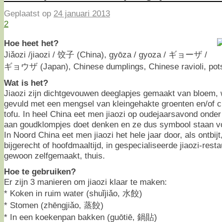
Geplaatst op
24 januari 2013
2
Hoe heet het?
Jiǎozi /jiaozi / 饺子 (China), gyōza / gyoza / ギョーザ /
ギョウザ (Japan), Chinese dumplings, Chinese ravioli, pots
Wat is het?
Jiaozi zijn dichtgevouwen deeglapjes gemaakt van bloem, w
gevuld met een mengsel van kleingehakte groenten en/of c
tofu. In heel China eet men jiaozi op oudejaarsavond ond
aan goudklompjes doet denken en ze dus symbool staan vo
In Noord China eet men jiaozi het hele jaar door, als ontbijt,
bijgerecht of hoofdmaaltijd, in gespecialiseerde jiaozi-rest
gewoon zelfgemaakt, thuis.
Hoe te gebruiken?
Er zijn 3 manieren om jiaozi klaar te maken:
* Koken in ruim water (shuǐjiǎo, 水餃)
* Stomen (zhēngjiǎo, 蒸餃)
* In een koekenpan bakken (guōtiē, 鍋貼)