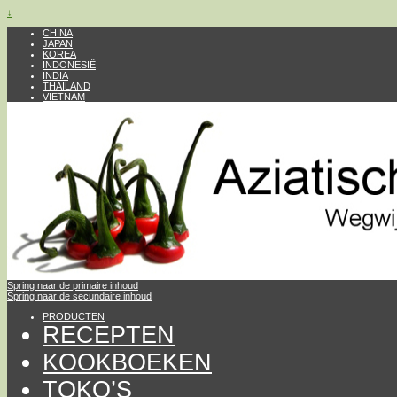
↓
CHINA
JAPAN
KOREA
INDONESIË
INDIA
THAILAND
VIETNAM
Spring naar de primaire inhoud
Spring naar de secundaire inhoud
PRODUCTEN
RECEPTEN
KOOKBOEKEN
TOKO’S