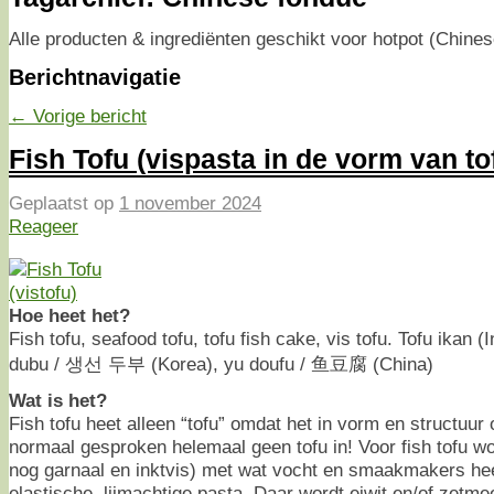
Alle producten & ingrediënten geschikt voor hotpot (Chinese
Berichtnavigatie
←
Vorige bericht
Fish Tofu (vispasta in de vorm van to
Geplaatst op
1 november 2024
Reageer
Hoe heet het?
Fish tofu, seafood tofu, tofu fish cake, vis tofu. Tofu ikan
dubu / 생선 두부 (Korea), yu doufu / 鱼豆腐 (China)
Wat is het?
Fish tofu heet alleen “tofu” omdat het in vorm en structuur op
normaal gesproken helemaal geen tofu in! Voor fish tofu wo
nog garnaal en inktvis) met wat vocht en smaakmakers heel
elastische, lijmachtige pasta. Daar wordt eiwit en/of zetmee