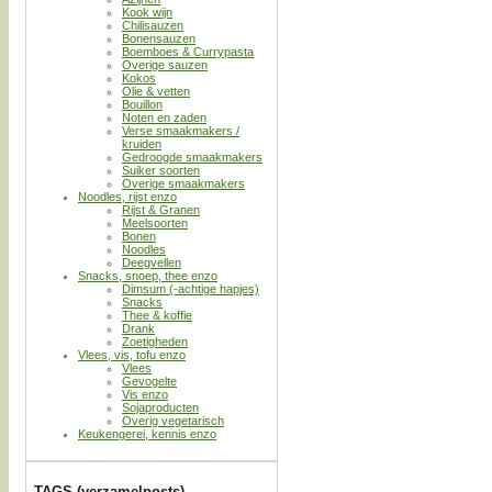
Kook wijn
Chilisauzen
Bonensauzen
Boemboes & Currypasta
Overige sauzen
Kokos
Olie & vetten
Bouillon
Noten en zaden
Verse smaakmakers /
kruiden
Gedroogde smaakmakers
Suiker soorten
Overige smaakmakers
Noodles, rijst enzo
Rijst & Granen
Meelsoorten
Bonen
Noodles
Deegvellen
Snacks, snoep, thee enzo
Dimsum (-achtige hapjes)
Snacks
Thee & koffie
Drank
Zoetigheden
Vlees, vis, tofu enzo
Vlees
Gevogelte
Vis enzo
Sojaproducten
Overig vegetarisch
Keukengerei, kennis enzo
TAGS (verzamelposts)