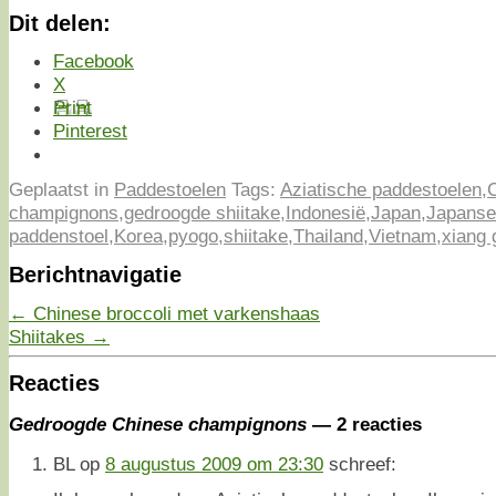
Dit delen:
Facebook
X
Print
Pinterest
Geplaatst in
Paddestoelen
Tags:
Aziatische paddestoelen
,
champignons
,
gedroogde shiitake
,
Indonesië
,
Japan
,
Japanse
paddenstoel
,
Korea
,
pyogo
,
shiitake
,
Thailand
,
Vietnam
,
xiang 
Berichtnavigatie
←
Chinese broccoli met varkenshaas
Shiitakes
→
Reacties
Gedroogde Chinese champignons
— 2 reacties
BL
op
8 augustus 2009 om 23:30
schreef: