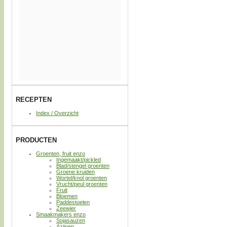
RECEPTEN
Index / Overzicht
PRODUCTEN
Groenten, fruit enzo
Ingemaakt/pickled
Blad/stengel groenten
Groene kruiden
Wortel/knol groenten
Vrucht/peul groenten
Fruit
Bloemen
Paddestoelen
Zeewier
Smaakmakers enzo
Sojasauzen
Azijnen