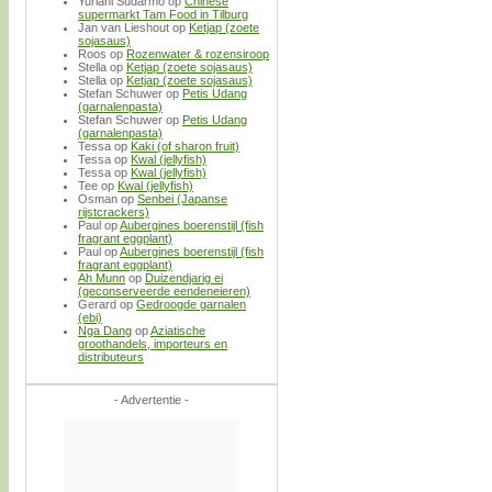
Yuriani Sudarmo
op
Chinese
supermarkt Tam Food in Tilburg
Jan van Lieshout
op
Ketjap (zoete
sojasaus)
Roos
op
Rozenwater & rozensiroop
Stella
op
Ketjap (zoete sojasaus)
Stella
op
Ketjap (zoete sojasaus)
Stefan Schuwer
op
Petis Udang
(garnalenpasta)
Stefan Schuwer
op
Petis Udang
(garnalenpasta)
Tessa
op
Kaki (of sharon fruit)
Tessa
op
Kwal (jellyfish)
Tessa
op
Kwal (jellyfish)
Tee
op
Kwal (jellyfish)
Osman
op
Senbei (Japanse
rijstcrackers)
Paul
op
Aubergines boerenstijl (fish
fragrant eggplant)
Paul
op
Aubergines boerenstijl (fish
fragrant eggplant)
Ah Munn
op
Duizendjarig ei
(geconserveerde eendeneieren)
Gerard
op
Gedroogde garnalen
(ebi)
Nga Dang
op
Aziatische
groothandels, importeurs en
distributeurs
- Advertentie -