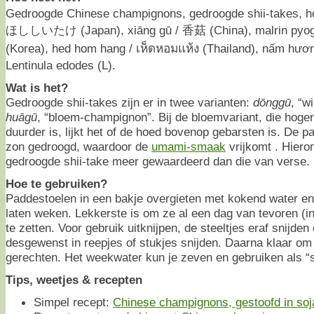
Gedroogde Chinese champignons, gedroogde shii-takes, 
ほししいたけ (Japan), xiāng gū / 香菇 (China), malrin py
(Korea), hed hom hang / เห็ดหอมแห้ง (Thailand), nấm hươ
Lentinula edodes (L).
Wat is het?
Gedroogde shii-takes zijn er in twee varianten:
dōnggū
, “w
huāgū
, “bloem-champignon”. Bij de bloemvariant, die hoge
duurder is, lijkt het of de hoed bovenop gebarsten is. De 
zon gedroogd, waardoor de
umami-smaak
vrijkomt
. Hier
gedroogde shii-take meer gewaardeerd dan die van verse.
Hoe te gebruiken?
Paddestoelen in een bakje overgieten met kokend water en
laten weken. Lekkerste is om ze al een dag van tevoren (i
te zetten. Voor gebruik uitknijpen, de steeltjes eraf snijde
desgewenst in reepjes of stukjes snijden. Daarna klaar om
gerechten. Het weekwater kun je zeven en gebruiken als “s
Tips, weetjes & recepten
Simpel recept:
Chinese champignons, gestoofd in so