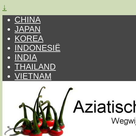
↓
CHINA
JAPAN
KOREA
INDONESIË
INDIA
THAILAND
VIETNAM