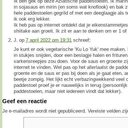
Ik ben gek op deze Aziatische paddestoelen. Ik marin
in sojasaus en mirin (en soms wat knoflook) en bak 
hele paddestoelen gegrild of met een deeglaagje als 
ik ook erg lekker.
Ik heb pas op internet ontdekt dat je eikenstammetjes
shiitake aan groeit. Ik zit er aan te denken om er 1 of
J.
op
7 april 2022 om 19:31
schreef:
Je kunt er ook vegetarische ‘Ku Lo Yuk’ mee maken.
in stukjes snijden, door een beslagje halen en friture
varkensreepjes zou doen. Voor de saus en groente zi
internet te vinden. Wel pas op het allerlaatst de padde
groente en de saus er pas bij doen als je gaat eten, 
beetje zompig. Het lijkt echt verbazingwekkend veel 
paddestoel proef je er nauwelijks in terug (persoonlijk
paddestoelen, maar niet iedereen vindt dat lekker).
Geef een reactie
Je e-mailadres wordt niet gepubliceerd.
Vereiste velden z