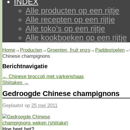
INDEX
Alle producten op een rijtje
Alle recepten op een rijtje
Alle toko’s op een rijtje
Alle kookboeken op een rijtje
Home
→
Producten
→
Groenten, fruit enzo
→
Paddestoelen
→
Chinese champignons
Berichtnavigatie
←
Chinese broccoli met varkenshaas
Shiitakes
→
Gedroogde Chinese champignons
Geplaatst op
25 mei 2011
Hoe heet het?