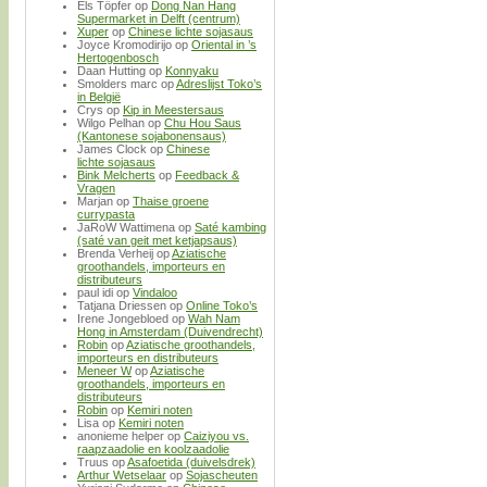
Els Töpfer
op
Dong Nan Hang
Supermarket in Delft (centrum)
Xuper
op
Chinese lichte sojasaus
Joyce Kromodirijo
op
Oriental in ’s
Hertogenbosch
Daan Hutting
op
Konnyaku
Smolders marc
op
Adreslijst Toko’s
in België
Crys
op
Kip in Meestersaus
Wilgo Pelhan
op
Chu Hou Saus
(Kantonese sojabonensaus)
James Clock
op
Chinese
lichte sojasaus
Bink Melcherts
op
Feedback &
Vragen
Marjan
op
Thaise groene
currypasta
JaRoW Wattimena
op
Saté kambing
(saté van geit met ketjapsaus)
Brenda Verheij
op
Aziatische
groothandels, importeurs en
distributeurs
paul idi
op
Vindaloo
Tatjana Driessen
op
Online Toko’s
Irene Jongebloed
op
Wah Nam
Hong in Amsterdam (Duivendrecht)
Robin
op
Aziatische groothandels,
importeurs en distributeurs
Meneer W
op
Aziatische
groothandels, importeurs en
distributeurs
Robin
op
Kemiri noten
Lisa
op
Kemiri noten
anonieme helper
op
Caiziyou vs.
raapzaadolie en koolzaadolie
Truus
op
Asafoetida (duivelsdrek)
Arthur Wetselaar
op
Sojascheuten