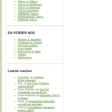
Toko’s in Tilburg
Toko’s in Eindhoven
Toko’s in Helmond
Toko’s in Arnhem
JAPANSE Toko’s
KOREAANSE Toko’s
INDIASE Toko’s
EN VERDER NOG
Nieuws & nieuwtjes
Feedback & Vragen
Vijf leuke quizjes
In de media
Adverteren & Stats
Linkjes
Workshops
Laatste reacties
CoCoFlix
op
Chinese
lichte sojasaus
Roy
op
Kai Choi (Chinese
mosterdkool)
Peter Bottelier
op
Xue Cai
(ingelegde mosterdkool)
Geert Anthonis
op
Adreslijst Toko’s
in België
Henk
op
Knapperige tofuvellen
gevuld met garnalen
remi
op
Gula djawa (Javaanse
bruine suiker)