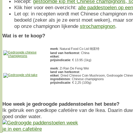
Recept:
gestoomde kip met Chinese champignons, so
Klik hier voor een overzicht:
alle paddestoelen op een 
Let op: in recepten wordt met Chinese champignon m
bedoeld (zeker als je ze eerst moet weken), maar s
op onze champignon lijkende
strochampignon
.
Wat is er te koop?
merk
: Natural Food Co Ltd 纳富特
land van herkomst
: China
etiket
:
prijsindicatie
: € 13.95 (1kg)
merk
: Zi Ran De Feng Wei
land van herkomst
:
etiket
: Dried Chinese Coin Mushroom, Gedroogde Chine
ingrediënten
: Chinese champignons
prijsindicatie
: € 2,25 (100g)
Hoe week je gedroogde paddenstoelen het beste?
Ik gebruik een goedkope cafetière van de Ikea. Daarin duw
goed onder water.