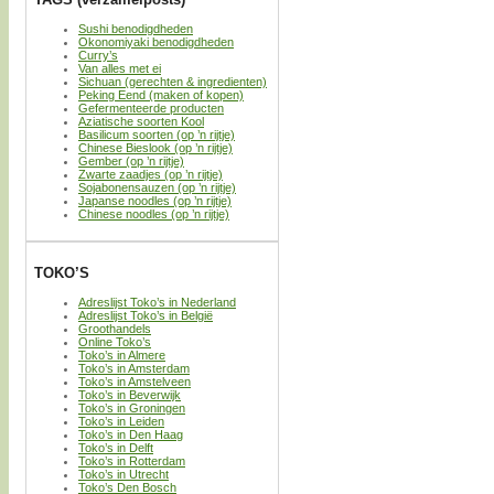
Sushi benodigdheden
Okonomiyaki benodigdheden
Curry’s
Van alles met ei
Sichuan (gerechten & ingredienten)
Peking Eend (maken of kopen)
Gefermenteerde producten
Aziatische soorten Kool
Basilicum soorten (op ’n rijtje)
Chinese Bieslook (op ’n rijtje)
Gember (op ’n rijtje)
Zwarte zaadjes (op ’n rijtje)
Sojabonensauzen (op ’n rijtje)
Japanse noodles (op ’n rijtje)
Chinese noodles (op ’n rijtje)
TOKO’S
Adreslijst Toko’s in Nederland
Adreslijst Toko’s in België
Groothandels
Online Toko’s
Toko’s in Almere
Toko’s in Amsterdam
Toko’s in Amstelveen
Toko’s in Beverwijk
Toko’s in Groningen
Toko’s in Leiden
Toko’s in Den Haag
Toko’s in Delft
Toko’s in Rotterdam
Toko’s in Utrecht
Toko’s Den Bosch