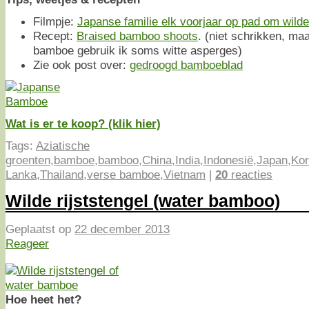
Filmpje:
Japanse familie elk voorjaar op pad om wild
Recept:
Braised bamboo shoots
. (niet schrikken, ma
bamboe gebruik ik soms witte asperges)
Zie ook post over:
gedroogd bamboeblad
Wat is er te koop? (klik hier)
Tags:
Aziatische
groenten
,
bamboe
,
bamboo
,
China
,
India
,
Indonesië
,
Japan
,
Ko
Lanka
,
Thailand
,
verse bamboe
,
Vietnam
|
20
reacties
Wilde rijststengel (water bamboo)
Geplaatst op
22 december 2013
Reageer
Hoe heet het?