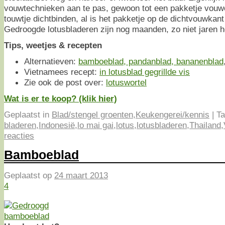
vouwtechnieken aan te pas, gewoon tot een pakketje vouw
touwtje dichtbinden, al is het pakketje op de dichtvouwkan
Gedroogde lotusbladeren zijn nog maanden, zo niet jaren 
Tips, weetjes & recepten
Alternatieven:
bamboeblad, pandanblad, bananenblad
Vietnamees recept:
in lotusblad gegrillde vis
Zie ook de post over:
lotuswortel
Wat is er te koop? (klik hier)
Geplaatst in
Blad/stengel groenten
,
Keukengerei/kennis
|
Ta
bladeren
,
Indonesië
,
lo mai gai
,
lotus
,
lotusbladeren
,
Thailand
,
reacties
Bamboeblad
Geplaatst op
24 maart 2013
4