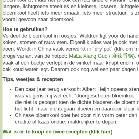
langere, lichtgroene steeltjes en kleinere, lossere, lichtge
bloemkool heeft iets meer smaak, iets meer structuur, is 
vooral gewoon naar bloemkool.
Hoe te gebruiken?
Verdeel de bloemkool in roosjes. Wokken ligt voor de hand
koken, stomen of rauw eten. Eigenlijk alles wat je ook me
doen. Wordt in China vaak verwerkt in “dry pot” (klik om m
droge variant van de hotpot:
MaLa Xiang Guo / 麻辣香锅
).
vaak al een beetje verlept in de winkel maar knapt enorm o
bak koud water legt. Daarom ook nog wel een paar dagen i
Tips, weetjes & recepten
Een paar jaar terug verkocht Albert Heijn opeens ste
was volgens mij wel echt “doorgeschoten bloemkool
die niet is geoogst toen de dichte bladeren de bloe
het licht, maar die is gaan bloeien en daardoor kleur 
Chinese bloemkool doet het door zijn vorm beter dan
cruditè of kaasfondue: makkelijker te dopen.
Wat is er te koop en twee recepten (klik hier)