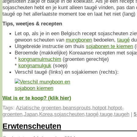
afgesloten zakje of bakje in de koelkast. Als je een recept 
sojascheuten hebt en je kunt alleen taugé vinden, pas dan 
taugé op het allerlaatste moment toe en laat het niet (lang
Tips, weetjes & recepten
Let op, als je in een Belgisch recept sojascheuten zi
gewoon scheuten van
mungbonen
bedoelen,
taugé
du
Uitgebreide instructie om thuis
sojabonen te kiemen
(
Beroemde (makkelijke) Koreaanse recepten met soja
*
kongnamulmuchim
(groenten gerechtje)
*
kongnamulguk
(soep)
Verschil taugé (links) en sojakiemen (rechts):
Wat is er te koop? (klik hier)
Tags:
Aziatische groenten
,
beansprouts
,
hotpot
,
hotpot-
groenten
,
Japan
,
Korea
,
sojascheuten
,
taogé
,
tauge
,
taugeh
|
5
Erwtenscheuten