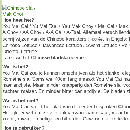
Hoe heet het?
You Mai Cai / Yu Mai Tsai / Yau Mak Choy / Mai Cai / Mak
A Choy / AA Choy / A-A Cài / A-Tsai. Allemaal verschillend
schrijfwijzen van de Chinese karakters 油麦菜. In Engels: I
Chinese Lettuce / Taiwanese Lettuce / Sword Lettuce / Poin
Oriental Lettuce.
Laten wij het
Chinese bladsla
noemen.
Wat is het?
You Mai Cai zou je kunnen omschrijven als het slanke, ele
Romaine sla. Soms wel 40cm lang smaakt You Mai Cai naar
naar andijvie. Maar minder knapperig dan Romaine sla, voor
zachter, malser. En minder bitter dan andijvie. De bladen zi
Wat is het niet?
You Mai Cai is niet het blad van de eerder besproken
Chin
Het lijkt er wel op, ze zijn ook verwant aan elkaar, maar h
korter, ruwer, rimpeliger en bitterder. Gewoon niet zo lekke
Hoe te gebruiken?