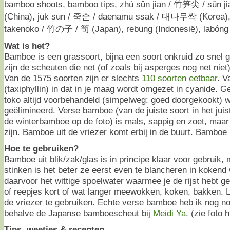
bamboo shoots, bamboo tips, zhú sǔn jiān / 竹笋尖 / sǔn j
(China), juk sun / 죽순 / daenamu ssak / 대나무싹 (Korea),
takenoko / 竹の子 / 筍 (Japan), rebung (Indonesië), labóng /
Wat is het?
Bamboe is een grassoort, bijna een soort onkruid zo snel g
zijn de scheuten die net (of zoals bij asperges nog net niet
Van de 1575 soorten zijn er slechts
110 soorten eetbaar
. V
(taxiphyllin) in dat in je maag wordt omgezet in cyanide. G
toko altijd voorbehandeld (simpelweg: goed doorgekookt) w
geëlimineerd. Verse bamboe (van de juiste soort in het juis
de winterbamboe op de foto) is mals, sappig en zoet, maar 
zijn. Bamboe uit de vriezer komt erbij in de buurt. Bamboe ui
Hoe te gebruiken?
Bamboe uit blik/zak/glas is in principe klaar voor gebruik
stinken is het beter ze eerst even te blancheren in kokend w
daarvoor het wittige spoelwater waarmee je de rijst hebt g
of reepjes kort of wat langer meewokken, koken, bakken. 
de vriezer te gebruiken. Echte verse bamboe heb ik nog no
behalve de Japanse bamboescheut bij
Meidi Ya
. (zie foto 
Tips, weetjes & recepten