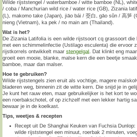
Wilde rijststengel / waterbamboe / witte bamboe (NL), wh
/ coba / Manchurian wild rice / water rice (GB), Zizania latif
(L), makomo take (Japan), jiāo bái / 茭白, gāo sǔn / 高笋 (C
nieng (Vietnam), ka pek / no main am (Thailand).
Wat is het?
De Zizania Latifolia is een wilde rijstsoort cq grassoort d
met een schimmelinfectie (Ustilago esculenta) die ervoor z
rijstkorrels ontwikkelt maar
stengelgal
. Dat klinkt eng maar 
groeit een mooie, blanke, malse kern die een beetje smaak
bamboe, maar dan malser.
Hoe te gebruiken?
Wilde rijststengels zien eruit als vochtige, magere maïskol
bladeren weg, binnenin zit de witte kern. Die snijd je in geli
Je kunt het rauw eten, maar gebruikelijker is het kort te w
een roerbakschotel, of op zichzelf met een lekker hartig sa
bewaar je in de koelkast.
Tips, weetjes & recepten
Recept uit De Shanghai Keuken van Fuchsia Dunlop: 
wilde rijststengel een minuut, roerbak 2 minuten, voe