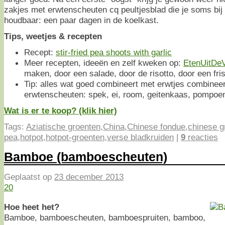
zakjes met erwtenscheuten cq peultjesblad die je soms bij d
houdbaar: een paar dagen in de koelkast.
Tips, weetjes & recepten
Recept:
stir-fried pea shoots with garlic
Meer recepten, ideeën en zelf kweken op:
EtenUitDeV
maken, door een salade, door de risotto, door een fr
Tip: alles wat goed combineert met erwtjes combinee
erwtenscheuten: spek, ei, room, geitenkaas, pompoen
Wat is er te koop? (klik hier)
Tags:
Aziatische groenten
,
China
,
Chinese fondue
,
chinese g
pea
,
hotpot
,
hotpot-groenten
,
verse bladkruiden
|
9
reacties
Bamboe (bamboescheuten)
Geplaatst op
23 december 2013
20
Hoe heet het?
Bamboe, bamboescheuten, bamboespruiten, bamboo,