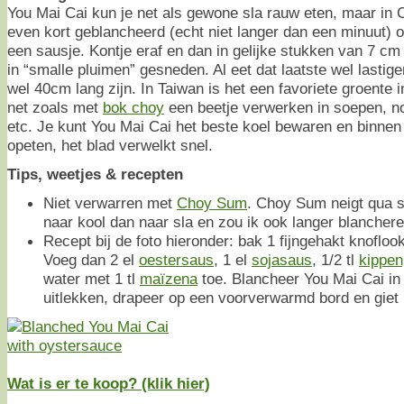
You Mai Cai kun je net als gewone sla rauw eten, maar in 
even kort geblancheerd (echt niet langer dan een minuut) o
een sausje. Kontje eraf en dan in gelijke stukken van 7 cm o
in “smalle pluimen” gesneden. Al eet dat laatste wel lastig
wel 40cm lang zijn. In Taiwan is het een favoriete groente i
net zoals met
bok choy
een beetje verwerken in soepen, n
etc. Je kunt You Mai Cai het beste koel bewaren en binnen
opeten, het blad verwelkt snel.
Tips, weetjes & recepten
Niet verwarren met
Choy Sum
. Choy Sum neigt qua 
naar kool dan naar sla en zou ik ook langer blancher
Recept bij de foto hieronder: bak 1 fijngehakt knoflook
Voeg dan 2 el
oestersaus
, 1 el
sojasaus
, 1/2 tl
kippe
water met 1 tl
maïzena
toe. Blancheer You Mai Cai in
uitlekken, drapeer op een voorverwarmd bord en giet 
Wat is er te koop? (klik hier)