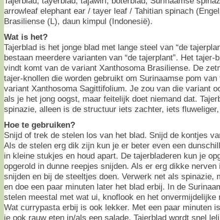
Tajerblad, tayerblad, tajawiri, boterblad, Surinaamse spina
arrowleaf elephant ear / tayer leaf / Tahitian spinach (Eng
Brasiliense (L), daun kimpul (Indonesië).
Wat is het?
Tajerblad is het jonge blad met lange steel van “de tajerplan
bestaan meerdere varianten van “de tajerplant”. Het tajer-bl
vindt komt van de variant Xanthosoma Brasiliense. De ze
tajer-knollen die worden gebruikt om Surinaamse pom van 
variant Xanthosoma Sagittifolium. Je zou van die variant o
als je het jong oogst, maar feitelijk doet niemand dat. Taje
spinazie, alleen is de structuur iets zachter, iets fluwelige
Hoe te gebruiken?
Snijd of trek de stelen los van het blad. Snijd de kontjes v
Als de stelen erg dik zijn kun je er beter even een dunschil
in kleine stukjes en houd apart. De tajerbladeren kun je o
opgerold in dunne reepjes snijden. Als er erg dikke nerven in
snijden en bij de steeltjes doen. Verwerk net als spinazie,
en doe een paar minuten later het blad erbij. In de Surin
stelen meestal met wat ui, knoflook en het onvermijdelijk
Wat currypasta erbij is ook lekker. Met een paar minuten is
je ook rauw eten in/als een salade. Tajerblad wordt snel leli