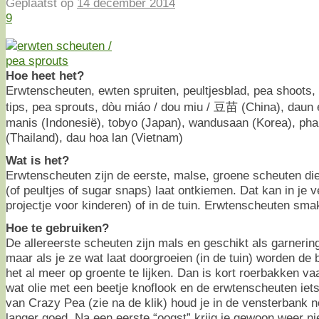
Geplaatst op
14 december 2014
9
Hoe heet het?
Erwtenscheuten, ewten spruiten, peultjesblad, pea shoots
tips, pea sprouts, dòu miáo / dou miu / 豆苗 (China), daun 
manis (Indonesië), tobyo (Japan), wandusaan (Korea), phak
(Thailand), dau hoa lan (Vietnam)
Wat is het?
Erwtenscheuten zijn de eerste, malse, groene scheuten di
(of peultjes of sugar snaps) laat ontkiemen. Dat kan in je 
projectje voor kinderen) of in de tuin. Erwtenscheuten sm
Hoe te gebruiken?
De allereerste scheuten zijn mals en geschikt als garneri
maar als je ze wat laat doorgroeien (in de tuin) worden de 
het al meer op groente te lijken. Dan is kort roerbakken v
wat olie met een beetje knoflook en de erwtenscheuten iets
van Crazy Pea (zie na de klik) houd je in de vensterbank 
langer goed. Na een eerste “oogst” krijg je gewoon weer 