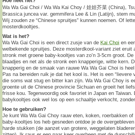
Hoe heet het?
Wa Wa Gai Choi / Wa Wa Kai Choy / 娃娃芥菜 (China), Ts
Brassica juncea var. gemmifera Lee & Lin (Latijn), stem m
Wij zouden ze “Chinese spruitjes” kunnen noemen. Of lette
mosterdkooltjes.
Wat is het?
Wa Wa Gai Choi is een direct zusje van de
Kai Choi
en een
welbekende spruitjes. Deze mosterdkool-variant ziet eruit
stronk met groene baby-kooltjes van zo’n 3-5cm groot. De 
blaadjes en net als de stronk een knapperige, witte kern. D
knapperig en de smaak van rauwe Wa Wa Gai Choi is heel l
Pas na bereiden ruik je dat het kool is. Het is een “lievere
die soms wat stug en bitter kan zijn. Wa Wa Gai Choy is
groente uit de Chinese provincie Sichuan en groeit het liefs
frisse kou. Tegenwoordig ook favoriet in Japan en Taiwan.
babykooltjes ook wel los op een schaaltje verkocht, zonder
Hoe te gebruiken?
Je kunt Wa Wa Gai Choy rauw eten, koken, roerbakken of 
baby-kooltjes los heb gesneden ontdoe je de overgebleven
harde stukken (de aanzet van grotere, weggelaten bladeren
zitten). Ik raus er een paar keer overheen met de dunschille