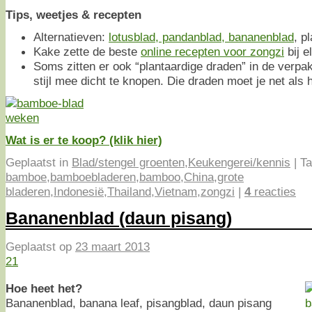
Tips, weetjes & recepten
Alternatieven:
lotusblad, pandanblad, bananenblad
, p
Kake zette de beste
online recepten voor zongzi
bij e
Soms zitten er ook “plantaardige draden” in de verpa
stijl mee dicht te knopen. Die draden moet je net als 
Wat is er te koop? (klik hier)
Geplaatst in
Blad/stengel groenten
,
Keukengerei/kennis
|
Ta
bamboe
,
bamboebladeren
,
bamboo
,
China
,
grote
bladeren
,
Indonesië
,
Thailand
,
Vietnam
,
zongzi
|
4
reacties
Bananenblad (daun pisang)
Geplaatst op
23 maart 2013
21
Hoe heet het?
Bananenblad, banana leaf, pisangblad, daun pisang