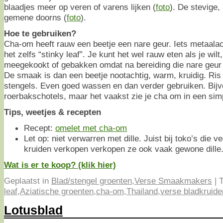
blaadjes meer op veren of varens lijken (
foto
). De stevige,
gemene doorns (
foto
).
Hoe te gebruiken?
Cha-om heeft rauw een beetje een nare geur. Iets metaal
het zelfs “stinky leaf”. Je kunt het wel rauw eten als je wil
meegekookt of gebakken omdat na bereiding die nare geur
De smaak is dan een beetje nootachtig, warm, kruidig. Ris
stengels. Even goed wassen en dan verder gebruiken. Bijvo
roerbakschotels, maar het vaakst zie je cha om in een sim
Tips, weetjes & recepten
Recept:
omelet met cha-om
Let op: niet verwarren met dille. Juist bij toko’s die v
kruiden verkopen verkopen ze ook vaak gewone dille
Wat is er te koop? (klik hier)
Geplaatst in
Blad/stengel groenten
,
Verse Smaakmakers
|
T
leaf
,
Aziatische groenten
,
cha-om
,
Thailand
,
verse bladkruide
Lotusblad