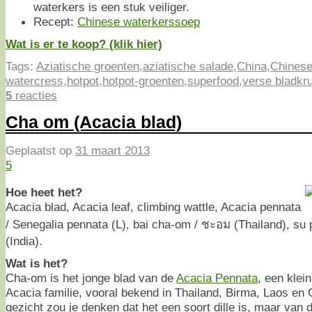
waterkers is een stuk veiliger.
Recept:
Chinese waterkerssoep
Wat is er te koop? (klik hier)
Tags:
Aziatische groenten
,
aziatische salade
,
China
,
Chinese
watercress
,
hotpot
,
hotpot-groenten
,
superfood
,
verse bladkr
5
reacties
Cha om (Acacia blad)
Geplaatst op
31 maart 2013
5
Hoe heet het?
Acacia blad, Acacia leaf, climbing wattle, Acacia pennata
/ Senegalia pennata (L), bai cha-om / ชะอม (Thailand), su
(India).
Wat is het?
Cha-om is het jonge blad van de
Acacia Pennata
, een klei
Acacia familie, vooral bekend in Thailand, Birma, Laos en
gezicht zou je denken dat het een soort dille is, maar van di