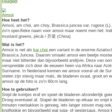
Reageer
Hoe heet het?
Amsoi, am choi, am choy, Brassica juncea var. rugose (L). I
zo’n specifieke naam voor amsoi maar noemt men het: Ind
mustard greens, jiècài / 芥菜 (China)
Wat is het?
Amsoi is net als
kai choi
een variant in de enorme Aziatis
Brassica Juncea. Daarom smaakt amsoi een beetje mosterdac
maar niet bitterder dan bijvoorbeeld andijvie. Deze van oo
verspreidde zich door de eeuwen heen via Afrika naar Azi
Suriname. In Nederland kennen we amsoi vooral uit de Su
stelen zijn stevig maar mals, de bladeren ovaal, groot en e
amsoi op de foto is zo’n 60cm lang.
Hoe te gebruiken?
Snijd de kontjes eraf en spoel de bladeren afzonderlijk goe
Droog eventueel af. Stapel de bladeren op elkaar en snijd 
minuten roerbakken is genoeg, iets langer stoven mag oo
knoflookje en bijvoorbeeld wat soja- of oestersaus. Amsoi