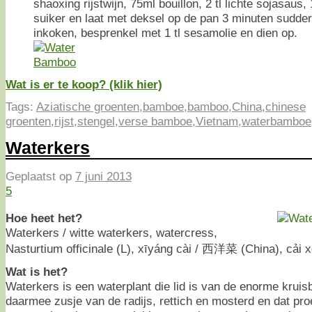
shaoxing rijstwijn, 75ml bouillon, 2 tl lichte sojasaus,
suiker en laat met deksel op de pan 3 minuten sudde
inkoken, besprenkel met 1 tl sesamolie en dien op.
Wat is er te koop? (klik hier)
Tags:
Aziatische groenten
,
bamboe
,
bamboo
,
China
,
chinese
groenten
,
rijst
,
stengel
,
verse bamboe
,
Vietnam
,
waterbamboe
Waterkers
Geplaatst op
7 juni 2013
5
Hoe heet het?
Waterkers / witte waterkers, watercress,
Nasturtium officinale (L), xīyáng cài / 西洋菜 (China), cải 
Wat is het?
Waterkers is een waterplant die lid is van de enorme krui
daarmee zusje van de radijs, rettich en mosterd en dat proe