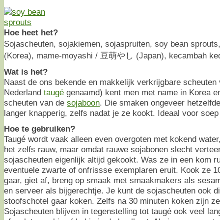
Hoe heet het?
Sojascheuten, sojakiemen, sojaspruiten, soy bean sprou
(Korea), mame-moyashi / 豆萌やし (Japan), kecambah kedel
Wat is het?
Naast de ons bekende en makkelijk verkrijgbare scheuten
Nederland
taugé
genaamd) kent men met name in Korea en
scheuten van de
sojaboon
. Die smaken ongeveer hetzelfde
langer knapperig, zelfs nadat je ze kookt. Ideaal voor soep
Hoe te gebruiken?
Taugé wordt vaak alleen even overgoten met kokend wate
het zelfs rauw, maar omdat rauwe sojabonen slecht vertee
sojascheuten eigenlijk altijd gekookt. Was ze in een kom r
eventuele zwarte of onfrissse exemplaren eruit. Kook ze 1
gaar, giet af, breng op smaak met smaakmakers als sesamo
en serveer als bijgerechtje. Je kunt de sojascheuten ook di
stoofschotel gaar koken. Zelfs na 30 minuten koken zijn z
Sojascheuten blijven in tegenstelling tot taugé ook veel lan