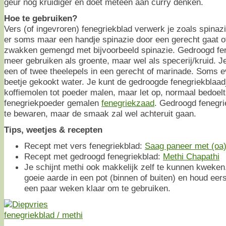
geur nog kruidiger en doet meteen aan curry denken.
Hoe te gebruiken?
Vers (of ingevroren) fenegriekblad verwerk je zoals spinaz
er soms maar een handje spinazie door een gerecht gaat o
zwakken gemengd met bijvoorbeeld spinazie. Gedroogd fene
meer gebruiken als groente, maar wel als specerij/kruid. 
een of twee theelepels in een gerecht of marinade. Soms 
beetje gekookt water. Je kunt de gedroogde fenegriekblaad
koffiemolen tot poeder malen, maar let op, normaal bedoel
fenegriekpoeder gemalen
fenegriekzaad
. Gedroogd fenegrie
te bewaren, maar de smaak zal wel achteruit gaan.
Tips, weetjes & recepten
Recept met vers fenegriekblad:
Saag paneer met (oa)
Recept met gedroogd fenegriekblad:
Methi Chapathi
Je schijnt methi ook makkelijk zelf te kunnen kweken
goeie aarde in een pot (binnen of buiten) en houd eer
een paar weken klaar om te gebruiken.