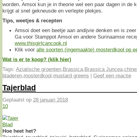
worden. Amsoi kun je in theorie wel een paar dagen in de
krijgt al snel gekneusde en verlepte plekjes.
Tips, weetjes & recepten
Amsoi doet een beetje aan andijvie denken en is zeer
Ga voor Stamppot Amsoi en andere Surinaamse recep
www.thisgirlcancook.nl
Klik voor
alle soorten (ingemaakte) mosterdkool op een
Wat is er te koop? (klik hier)
Tags:
Aziatische groenten
,
Brassica
,
Brassica Juncea
,
chine
bladeren
,
mosterdkool
,
mustard greens
|
Geef een reactie
Tajerblad
Geplaatst op
28 januari 2018
10
Hoe heet het?