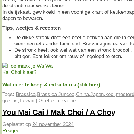
de stronk naar wens kleiner.
In de ijskast, gewikkeld in een vochtige krant of keukenpa
dagen te bewaren.
Tips, weetjes & recepten
De dikke stronk doet een beetje denken aan die in ee
weer een iets ander familielid: Brassica juncea var. ts
De stronk heeft ook wel wat van een stronk broccoli, 
pittiger. Echt lekker om rauw of ingelegd te eten.
Wat is er te koop & extra foto’s (klik hier)
Tags:
Brassica
,
Brassica Juncea
,
China
,
Japan
,
kool
,
mosterd
greens
,
Taiwan
|
Geef een reactie
You Mai Cai / Mak Choi / A Choy
Geplaatst op
24 november 2024
Reageer