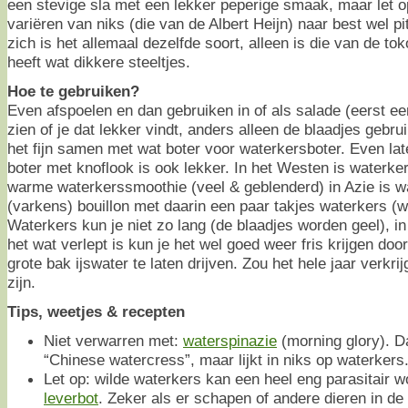
een stevige sla met een lekker peperige smaak, maar let o
variëren van niks (die van de Albert Heijn) naar best wel pi
zich is het allemaal dezelfde soort, alleen is die van de to
heeft wat dikkere steeltjes.
Hoe te gebruiken?
Even afspoelen en dan gebruiken in of als salade (eerst ee
zien of je dat lekker vindt, anders alleen de blaadjes gebr
het fijn samen met wat boter voor waterkersboter. Even late
boter met knoflook is ook lekker. In het Westen is waterk
warme waterkerssmoothie (veel & geblenderd) in Azie is 
(varkens) bouillon met daarin een paar takjes waterkers (w
Waterkers kun je niet zo lang (de blaadjes worden geel), i
het wat verlept is kun je het wel goed weer fris krijgen doo
grote bak ijswater te laten drijven. Zou het hele jaar verk
zijn.
Tips, weetjes & recepten
Niet verwarren met:
waterspinazie
(morning glory). 
“Chinese watercress”, maar lijkt in niks op waterkers
Let op: wilde waterkers kan een heel eng parasitair 
leverbot
. Zeker als er schapen of andere dieren in d