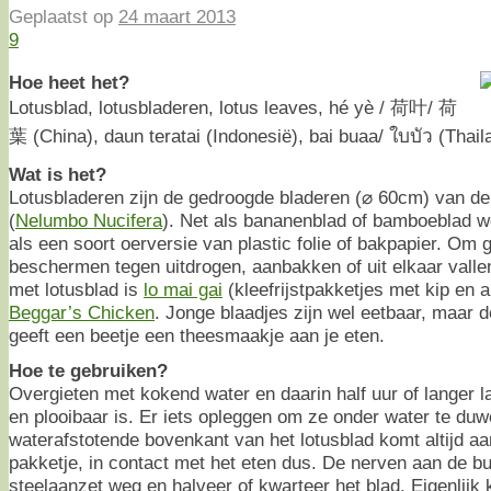
Geplaatst op
24 maart 2013
9
Hoe heet het?
Lotusblad, lotusbladeren, lotus leaves, hé yè / 荷叶/ 荷
葉 (China), daun teratai (Indonesië), bai buaa/ ใบบัว (Thail
Wat is het?
Lotusbladeren zijn de gedroogde bladeren (⌀ 60cm) van de h
(
Nelumbo Nucifera
). Net als bananenblad of bamboeblad wo
als een soort oerversie van plastic folie of bakpapier. Om 
beschermen tegen uitdrogen, aanbakken of uit elkaar vall
met lotusblad is
lo mai gai
(kleefrijstpakketjes met kip en
Beggar’s Chicken
. Jonge blaadjes zijn wel eetbaar, maar d
geeft een beetje een theesmaakje aan je eten.
Hoe te gebruiken?
Overgieten met kokend water en daarin half uur of langer l
en plooibaar is. Er iets opleggen om ze onder water te duw
waterafstotende bovenkant van het lotusblad komt altijd a
pakketje, in contact met het eten dus. De nerven aan de bu
steelaanzet weg en halveer of kwarteer het blad. Eigenlijk