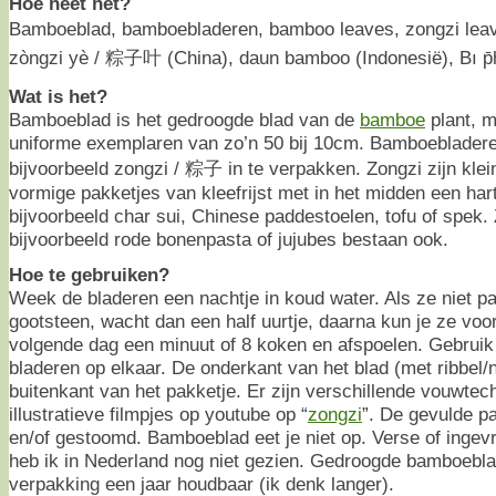
Hoe heet het?
Bamboeblad, bamboebladeren, bamboo leaves, zongzi lea
zòngzi yè / 粽子叶 (China), daun bamboo (Indonesië), Bı p̄hị̀
Wat is het?
Bamboeblad is het gedroogde blad van de
bamboe
plant, m
uniforme exemplaren van zo’n 50 bij 10cm. Bamboeblader
bijvoorbeeld zongzi / 粽子 in te verpakken. Zongzi zijn kle
vormige pakketjes van kleefrijst met in het midden een hart
bijvoorbeeld char sui, Chinese paddestoelen, tofu of spek.
bijvoorbeeld rode bonenpasta of jujubes bestaan ook.
Hoe te gebruiken?
Week de bladeren een nachtje in koud water. Als ze niet p
gootsteen, wacht dan een half uurtje, daarna kun je ze voo
volgende dag een minuut of 8 koken en afspoelen. Gebruik 
bladeren op elkaar. De onderkant van het blad (met ribbel/
buitenkant van het pakketje. Er zijn verschillende vouwtec
illustratieve filmpjes op youtube op “
zongzi
”. De gevulde p
en/of gestoomd. Bamboeblad eet je niet op. Verse of inge
heb ik in Nederland nog niet gezien. Gedroogde bamboebla
verpakking een jaar houdbaar (ik denk langer).