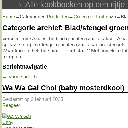
Alle kookboeken op een rijtje
Home
→Categorieën
Producten
→
Groenten, fruit enzo
→
Bla
Categorie archief:
Blad/stengel groe
Verschillende Aziatische blad groenten (zoals paksoi, Aziat
spinazie, etc) en stengel groenten (zoals kai lan, stengelsl
Waar koop je het, hoe maak je het klaar? Met duidelijke foto
recepten.
Berichtnavigatie
←
Vorige bericht
Wa Wa Gai Choi (baby mosterdkool)
Geplaatst op
2 februari 2025
Reageer