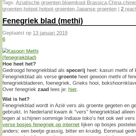
Tags:
Aziatische groenten
,
bloemkool
,
Brassica
,
China
,
chine
groenten
,
hotpot
,
hotpot-groenten
,
Japanse groenten
|
2
react
Fenegriek blad (methi)
Geplaatst op
13 januari 2019
6
Hoe heet het?
Gedroogd fenegriekblad als
specerij
heet: kasuri methi of 
Fenegriekblad als verse
groente
heet gewoon methi of fen
fenegriekbladeren, foenegriek, Grieks hooi, bokshoornklav
Over fenegriek
zaad
lees je:
hier
.
Wat is het?
Fenegriekblad wordt in Azië vers als groente gegeten en ge
gebruikt. In Nederland kwam ik “vers” fenegriekblad alleen
tegen al schijnen sommige Indiase toko’s het ook wel vers
verse bosjes fenegriek op internet
lijken op bosjes postele
anders: een beetje grassig, bitter en kruidig. Eenmaal ge