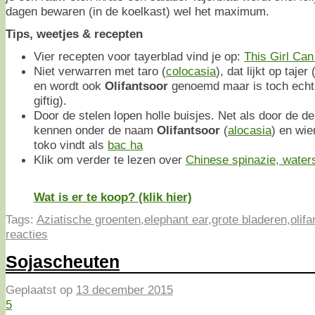
dagen bewaren (in de koelkast) wel het maximum.
Tips, weetjes & recepten
Vier recepten voor tayerblad vind je op:
This Girl Ca
Niet verwarren met taro (
colocasia
), dat lijkt op taje
en wordt ook
Olifantsoor
genoemd maar is toch echt 
giftig).
Door de stelen lopen holle buisjes. Net als door de de
kennen onder de naam
Olifantsoor
(
alocasia
) en wie
toko vindt als
bac ha
Klik om verder te lezen over
Chinese spinazie, water
Wat is er te koop? (klik hier)
Tags:
Aziatische groenten
,
elephant ear
,
grote bladeren
,
olifa
reacties
Sojascheuten
Geplaatst op
13 december 2015
5