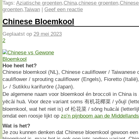
Tags:
Aziatische groenten
,
China
,
chinese groenten
,
Chinese 
groenten
,
Taiwan
|
Geef een reactie
Chinese Bloemkool
Geplaatst op
29 mei 2023
2
Hoe heet het?
Chinese bloemkool (NL), Chinese cauliflower / Taiwanese ca
cauliflower / sprouting cauliflower (Engels), Fiorett
レ / Sutikku karifurōre (Japan).
De algemene naam voor bloemkool én broccoli in China i
yēcài huā. Voor deze variant soms 有机花椰菜 / yǒujī (letterl
bloemkool, wat het niet is) of 松花菜 / sōng huācài (letterli
omdat een roosje lijkt op
zo’n pijnboom aan de Middelland
Wat is het?
Je zou kunnen denken dat Chinese bloemkool gewoon een
bloemkool is, maar het is ook een iets andere variant. Chi