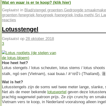
Wat en waar is er te koop? (klik hier)
Geplaatst in
Blad/stengel groenten
,
Gedroogde smaakmake
groenten
,
fenegriek
,
fenugreek
,
foenegriek
,
India
,
methi
,
Sri L
reacties
Lotusstengel
Geplaatst op
28 oktober 2018
3
Hoe heet het?
Lotus stengels / lotus scheuten, lotus stems / lotus shoots /
stalk, ngó sen (Vietnam), saai buaa / สายบัว (Thailand),
Wat is het?
Lotusstengels zijn de soms wel twee meter lange, slanke, 
Net als de meer bekende
lotuswortel
geven deze lotussten
prachtig wagenwiel patroon prijs. Ze zijn crunchy en smake
Vietnam vers te koop, in Nederland vooralsnog alleen ingel