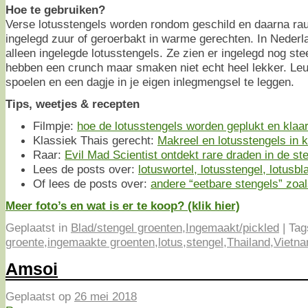
Hoe te gebruiken?
Verse lotusstengels worden rondom geschild en daarna rau
ingelegd zuur of geroerbakt in warme gerechten. In Nederla
alleen ingelegde lotusstengels. Ze zien er ingelegd nog stee
hebben een crunch maar smaken niet echt heel lekker. Leu
spoelen en een dagje in je eigen inlegmengsel te leggen.
Tips, weetjes & recepten
Filmpje:
hoe de lotusstengels worden geplukt en kla
Klassiek Thais gerecht:
Makreel en lotusstengels in
Raar:
Evil Mad Scientist ontdekt rare draden in de st
Lees de posts over:
lotuswortel, lotusstengel, lotusb
Of lees de posts over:
andere “eetbare stengels” zoal
Meer foto’s en wat is er te koop? (klik hier)
Geplaatst in
Blad/stengel groenten
,
Ingemaakt/pickled
|
Tag
groente
,
ingemaakte groenten
,
lotus
,
stengel
,
Thailand
,
Vietn
Amsoi
Geplaatst op
26 mei 2018