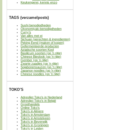
Keukengerei, kennis enzo
TAGS (verzamelposts)
Sushi benodigdheden
Okonomiyaki benodigdheden
Curry’s
Van alles met ei
Sichuan (gerechten & ingredienten)
Peking Eend (maken of kopen)
Gefermenteerde producten
Aziatische soorten Kool
Basilicum soorten (op ’n rijtje)
Chinese Bieslook (op ’n rijtje)
Gember (op ’n rijtje)
Zwarte zaadjes (op ’n rijtje)
Sojabonensauzen (op ’n rijtje)
Japanse noodles (op ’n rijtje)
Chinese noodles (op ’n rijtje)
TOKO’S
Adreslijst Toko’s in Nederland
Adreslijst Toko’s in België
Groothandels
Online Toko’s
Toko’s in Almere
Toko’s in Amsterdam
Toko’s in Amstelveen
Toko’s in Beverwijk
Toko’s in Groningen
Toko’s in Leiden