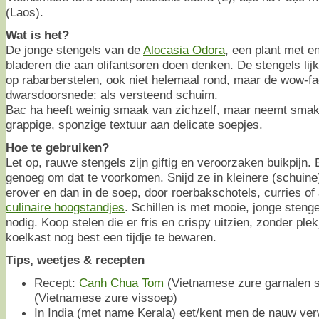
(Laos).
Wat is het?
De jonge stengels van de
Alocasia Odora
, een plant met 
bladeren die aan olifantsoren doen denken. De stengels li
op rabarberstelen, ook niet helemaal rond, maar de wow-fac
dwarsdoorsnede: als versteend schuim.
Bac ha heeft weinig smaak van zichzelf, maar neemt smak
grappige, sponzige textuur aan delicate soepjes.
Hoe te gebruiken?
Let op, rauwe stengels zijn giftig en veroorzaken buikpijn.
genoeg om dat te voorkomen. Snijd ze in kleinere (schuine
erover en dan in de soep, door roerbakschotels, curries of 
culinaire hoogstandjes
. Schillen is met mooie, jonge steng
nodig. Koop stelen die er fris en crispy uitzien, zonder plek
koelkast nog best een tijdje te bewaren.
Tips, weetjes & recepten
Recept:
Canh Chua Tom
(Vietnamese zure garnalen 
(Vietnamese zure vissoep)
In India (met name Kerala) eet/kent men de nauw ver