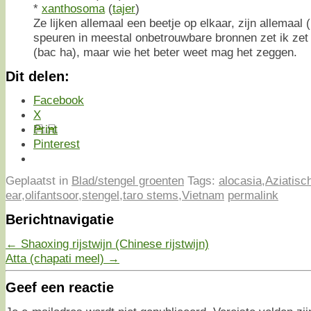
*
xanthosoma
(
tajer
)
Ze lijken allemaal een beetje op elkaar, zijn allemaal (l
speuren in meestal onbetrouwbare bronnen zet ik zet 
(bac ha), maar wie het beter weet mag het zeggen.
Dit delen:
Facebook
X
Print
Pinterest
Geplaatst in
Blad/stengel groenten
Tags:
alocasia
,
Aziatisc
ear
,
olifantsoor
,
stengel
,
taro stems
,
Vietnam
permalink
Berichtnavigatie
←
Shaoxing rijstwijn (Chinese rijstwijn)
Atta (chapati meel)
→
Geef een reactie