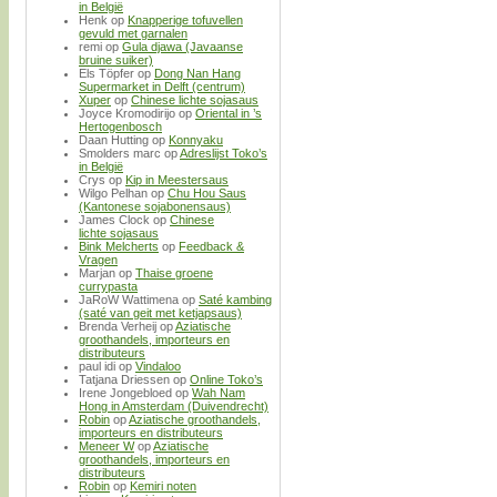
in België
Henk
op
Knapperige tofuvellen
gevuld met garnalen
remi
op
Gula djawa (Javaanse
bruine suiker)
Els Töpfer
op
Dong Nan Hang
Supermarket in Delft (centrum)
Xuper
op
Chinese lichte sojasaus
Joyce Kromodirijo
op
Oriental in ’s
Hertogenbosch
Daan Hutting
op
Konnyaku
Smolders marc
op
Adreslijst Toko’s
in België
Crys
op
Kip in Meestersaus
Wilgo Pelhan
op
Chu Hou Saus
(Kantonese sojabonensaus)
James Clock
op
Chinese
lichte sojasaus
Bink Melcherts
op
Feedback &
Vragen
Marjan
op
Thaise groene
currypasta
JaRoW Wattimena
op
Saté kambing
(saté van geit met ketjapsaus)
Brenda Verheij
op
Aziatische
groothandels, importeurs en
distributeurs
paul idi
op
Vindaloo
Tatjana Driessen
op
Online Toko’s
Irene Jongebloed
op
Wah Nam
Hong in Amsterdam (Duivendrecht)
Robin
op
Aziatische groothandels,
importeurs en distributeurs
Meneer W
op
Aziatische
groothandels, importeurs en
distributeurs
Robin
op
Kemiri noten