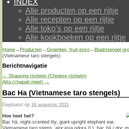
INDEX
Alle producten op een rijtje
Alle recepten op een rijtje
Alle toko’s op een rijtje
Alle kookboeken op een rijtje
Home
→
Producten
→
Groenten, fruit enzo
→
Blad/stengel gr
(Vietnamese taro stengels)
Berichtnavigatie
←
Shaoxing rijstwijn (Chinese rijstwijn)
Atta (chapati meel)
→
Bac Ha (Vietnamese taro stengels)
Geplaatst op
16 augustus 2011
Hoe heet het?
Bạc hà, night-scented lily, giant upright elephant ear,
Vietnamese taro stems, alocasia odora (L), bạc hà / dọc 