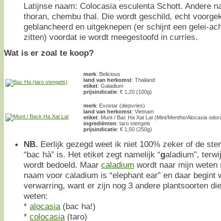
Latijnse naam: Colocasia esculenta Schott. Andere n
thoran, chembu thal. Die wordt geschild, echt voorge
geblancheerd en uitgeknepen (er schijnt een gelei-ach
zitten) voordat ie wordt meegestoofd in curries.
Wat is er zoal te koop?
merk
: Belicious
land van herkomst
: Thailand
etiket
: Galadium
prijsindicatie
: € 1,20 (100g)
merk
: Exostar (diepvries)
land van herkomst
: Vietnam
etiket
: Munt / Bac Ha Xat Lat (Mint/Menthe/Alocasia odor
ingrediënten
: taro stengels
prijsindicatie
: € 1,50 (250g)
NB.
Eerlijk gezegd weet ik niet 100% zeker of de ste
“bạc hà” is. Het etiket zegt namelijk “
g
aladium”, terwi
wordt bedoeld. Maar
caladium
wordt naar mijn weten 
naam voor caladium is “elephant ear” en daar begint w
verwarring, want er zijn nog 3 andere plantsoorten d
weten:
*
alocasia
(bac ha!)
*
colocasia
(taro)