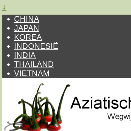
↓
CHINA
JAPAN
KOREA
INDONESIË
INDIA
THAILAND
VIETNAM