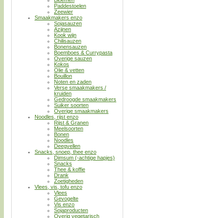
Paddestoelen
Zeewier
Smaakmakers enzo
Sojasauzen
Azijnen
Kook wijn
Chilisauzen
Bonensauzen
Boemboes & Currypasta
Overige sauzen
Kokos
Olie & vetten
Bouillon
Noten en zaden
Verse smaakmakers /
kruiden
Gedroogde smaakmakers
Suiker soorten
Overige smaakmakers
Noodles, rijst enzo
Rijst & Granen
Meelsoorten
Bonen
Noodles
Deegvellen
Snacks, snoep, thee enzo
Dimsum (-achtige hapjes)
Snacks
Thee & koffie
Drank
Zoetigheden
Vlees, vis, tofu enzo
Vlees
Gevogelte
Vis enzo
Sojaproducten
Overig vegetarisch