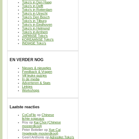
Toko’s in Den Haag
Toko’s in Delft
Toko’s in Rotterdam
Toko’s in Utrecht
Toko’s Den Bosch
Toko’s in Tilburg
Toko’s in Eindhoven
Toko’s in Helmond
Toko’s in Arnhem
JAPANSE Toko’s
KOREAANSE Toko’s
INDIASE Toko’s
EN VERDER NOG
Nieuws & nieuwtjes
Feedback & Vragen
Vijf leuke quizjes
In de media
Adverteren & Stats
Linkjes
Workshops
Laatste reacties
CoCoFlix
op
Chinese
lichte sojasaus
Roy
op
Kai Choi (Chinese
mosterdkool)
Peter Bottelier
op
Xue Cai
(ingelegde mosterdkool)
Geert Anthonis
op
Adreslijst Toko’s