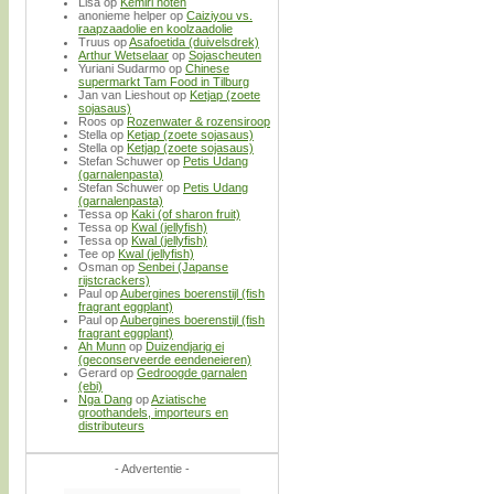
Lisa
op
Kemiri noten
anonieme helper
op
Caiziyou vs.
raapzaadolie en koolzaadolie
Truus
op
Asafoetida (duivelsdrek)
Arthur Wetselaar
op
Sojascheuten
Yuriani Sudarmo
op
Chinese
supermarkt Tam Food in Tilburg
Jan van Lieshout
op
Ketjap (zoete
sojasaus)
Roos
op
Rozenwater & rozensiroop
Stella
op
Ketjap (zoete sojasaus)
Stella
op
Ketjap (zoete sojasaus)
Stefan Schuwer
op
Petis Udang
(garnalenpasta)
Stefan Schuwer
op
Petis Udang
(garnalenpasta)
Tessa
op
Kaki (of sharon fruit)
Tessa
op
Kwal (jellyfish)
Tessa
op
Kwal (jellyfish)
Tee
op
Kwal (jellyfish)
Osman
op
Senbei (Japanse
rijstcrackers)
Paul
op
Aubergines boerenstijl (fish
fragrant eggplant)
Paul
op
Aubergines boerenstijl (fish
fragrant eggplant)
Ah Munn
op
Duizendjarig ei
(geconserveerde eendeneieren)
Gerard
op
Gedroogde garnalen
(ebi)
Nga Dang
op
Aziatische
groothandels, importeurs en
distributeurs
- Advertentie -