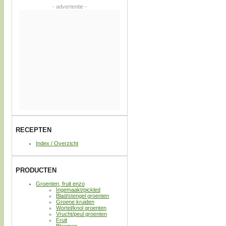
- advertentie -
RECEPTEN
Index / Overzicht
PRODUCTEN
Groenten, fruit enzo
Ingemaakt/pickled
Blad/stengel groenten
Groene kruiden
Wortel/knol groenten
Vrucht/peul groenten
Fruit
Bloemen