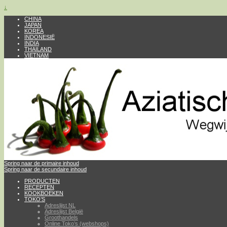
↓
CHINA
JAPAN
KOREA
INDONESIË
INDIA
THAILAND
VIETNAM
Spring naar de primaire inhoud
Spring naar de secundaire inhoud
PRODUCTEN
RECEPTEN
KOOKBOEKEN
TOKO’S
Adreslijst NL
Adreslijst België
Groothandels
Online Toko’s (webshops)