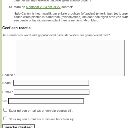
Jammer dat mijn artikel je blijkbaar geen antwoord gaf. :(
Marc
op
5 oktober 2023 om 01:27
schreef:
Hallo Carien, is het mogelijk om enkele vruchten (of zaden) te verkrijgen (evtl. te
zaden willen planten in Kameroen (midden Africa) om daar een eigen bron van ‘kaffi
een beetje onhandig om een plant mee te nemen). Mvg, Marc
Geef een reactie
Je e-mailadres wordt niet gepubliceerd.
Vereiste velden zijn gemarkeerd met
*
Reactie
*
Naam
*
E-mail
*
Site
Stuur mij een e-mail als er vervolgreacties zijn.
Stuur mij een e-mail als er nieuwe berichten zijn.