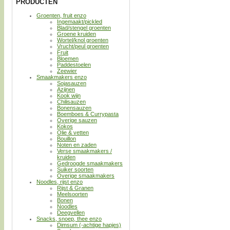
PRODUCTEN
Groenten, fruit enzo
Ingemaakt/pickled
Blad/stengel groenten
Groene kruiden
Wortel/knol groenten
Vrucht/peul groenten
Fruit
Bloemen
Paddestoelen
Zeewier
Smaakmakers enzo
Sojasauzen
Azijnen
Kook wijn
Chilisauzen
Bonensauzen
Boemboes & Currypasta
Overige sauzen
Kokos
Olie & vetten
Bouillon
Noten en zaden
Verse smaakmakers /
kruiden
Gedroogde smaakmakers
Suiker soorten
Overige smaakmakers
Noodles, rijst enzo
Rijst & Granen
Meelsoorten
Bonen
Noodles
Deegvellen
Snacks, snoep, thee enzo
Dimsum (-achtige hapjes)