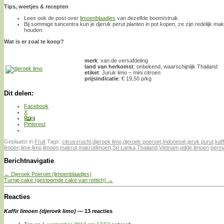
Tips, weetjes & recepten
Lees ook de post over
limoenblaadjes
van dezelfde boom/struik
Bij sommige tuincentra kun je djeruk perut planten in pot kopen, ze zijn redelijk makk
houden.
Wat is er zoal te koop?
merk
: van de versafdeling
land van herkomst
: onbekend, waarschijnlijk Thailand
etiket
: Juruk limo – mini citroen
prijsindicatie
: € 19,50 p/kg
Dit delen:
Facebook
X
Print
Pinterest
Geplaatst in
Fruit
Tags:
citrusvrucht
,
djeroek limo
,
djeroek poeroet
,
Indonesië
,
jeruk purut
,
kaff
limoen
,
lime
,
limo
,
limoen
,
makrut
,
makrutlimoen
,
Sri Lanka
,
Thailand
,
Vietnam
,
wilde limoen
perma
Berichtnavigatie
←
Djeroek Poeroet (limoenblaadjes)
Turnip cake (gestoomde cake van rettich)
→
Reacties
Kaffir limoen (djeroek limo)
— 13 reacties