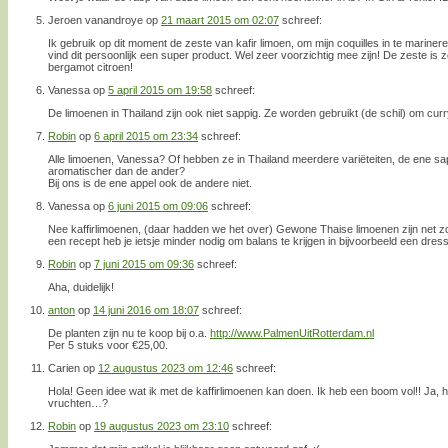
Jeroen vanandroye
op
21 maart 2015 om 02:07
schreef:
Ik gebruik op dit moment de zeste van kafir limoen, om mijn coquilles in te mariner
vind dit persoonlijk een super product. Wel zeer voorzichtig mee zijn! De zeste is 
bergamot citroen!
Vanessa
op
5 april 2015 om 19:58
schreef:
De limoenen in Thailand zijn ook niet sappig. Ze worden gebruikt (de schil) om cur
Robin
op
6 april 2015 om 23:34
schreef:
Alle limoenen, Vanessa? Of hebben ze in Thailand meerdere variëteiten, de ene sa
aromatischer dan de ander?
Bij ons is de ene appel ook de andere niet.
Vanessa
op
6 juni 2015 om 09:06
schreef:
Nee kaffirlimoenen, (daar hadden we het over) Gewone Thaise limoenen zijn net zo
een recept heb je ietsje minder nodig om balans te krijgen in bijvoorbeeld een dress
Robin
op
7 juni 2015 om 09:36
schreef:
Aha, duidelijk!
anton
op
14 juni 2016 om 18:07
schreef:
De planten zijn nu te koop bij o.a.
http://www.PalmenUitRotterdam.nl
Per 5 stuks voor €25,00.
Carien
op
12 augustus 2023 om 12:46
schreef:
Hola! Geen idee wat ik met de kaffirlimoenen kan doen. Ik heb een boom vol!! Ja, h
vruchten…?
Robin
op
19 augustus 2023 om 23:10
schreef: