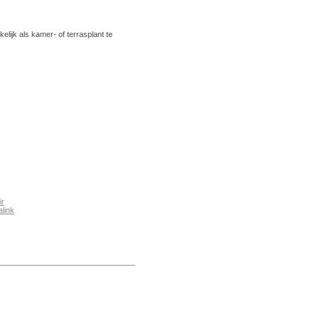
elijk als kamer- of terrasplant te
ir
link