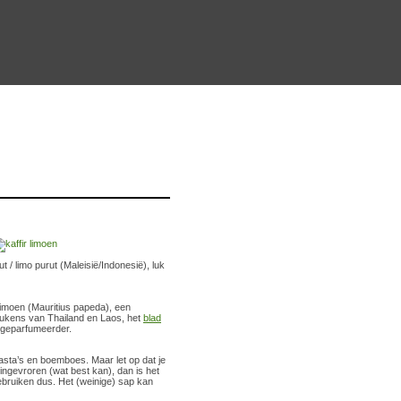
t / limo purut (Maleisië/Indonesië), luk
rlimoen (Mauritius papeda), een
eukens van Thailand en Laos, het
blad
, geparfumeerder.
pasta’s en boemboes. Maar let op dat je
 ingevroren (wat best kan), dan is het
ebruiken dus. Het (weinige) sap kan