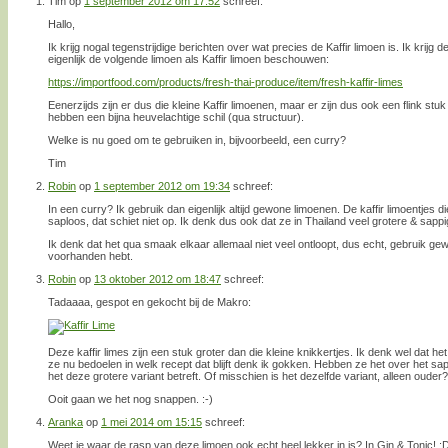
Tim
op
1 september 2012 om 17:52
schreef:
Hallo,
Ik krijg nogal tegenstrijdige berichten over wat precies de Kaffir limoen is. Ik krijg
eigenlijk de volgende limoen als Kaffir limoen beschouwen:
https://importfood.com/products/fresh-thai-produce/item/fresh-kaffir-limes
Eenerzijds zijn er dus die kleine Kaffir limoenen, maar er zijn dus ook een flink stuk
hebben een bijna heuvelachtige schil (qua structuur).
Welke is nu goed om te gebruiken in, bijvoorbeeld, een curry?
Tim
Robin
op
1 september 2012 om 19:34
schreef:
In een curry? Ik gebruik dan eigenlijk altijd gewone limoenen. De kaffir limoentjes di
saploos, dat schiet niet op. Ik denk dus ook dat ze in Thailand veel grotere & sappi
Ik denk dat het qua smaak elkaar allemaal niet veel ontloopt, dus echt, gebruik gew
voorhanden hebt.
Robin
op
13 oktober 2012 om 18:47
schreef:
Tadaaaa, gespot en gekocht bij de Makro:
Deze kaffir limes zijn een stuk groter dan die kleine knikkertjes. Ik denk wel dat het
ze nu bedoelen in welk recept dat blijft denk ik gokken. Hebben ze het over het s
het deze grotere variant betreft. Of misschien is het dezelfde variant, alleen ouder?
Ooit gaan we het nog snappen. :-)
Aranka
op
1 mei 2014 om 15:15
schreef:
Weet je waar de rasp van deze limoen ook echt heel lekker in is? In Gin & Tonic! :