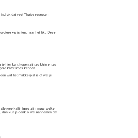
 de indruk dat veel Thaise recepten
 grotere varianten, naar het lijkt. Deze
e je hier kunt kopen zijn zo klein en zo
gere kaffir limes kennen.
oon wat het makkelijkst is of wat je
 alletwee kaffir limes zijn, maar welke
ap, dan kun je denk ik wel aannemen dat
D