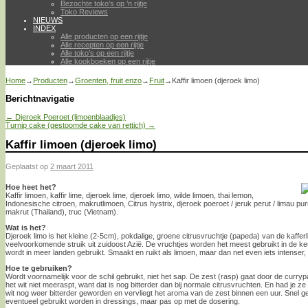
Bezochte toko’s op ’n rijtje
Toko Reviews
NIEUWS
INDEX
Alle producten op een rijtje
Alle recepten op een rijtje
Alle toko’s op een rijtje
Alle kookboeken op een rijtje
Home
→
Producten
→
Groenten, fruit enzo
→
Fruit
→
Kaffir limoen (djeroek limo)
Berichtnavigatie
←
Djeroek Poeroet (limoenblaadjes)
Turnip cake (gestoomde cake van rettich)
→
Kaffir limoen (djeroek limo)
Geplaatst op
2 maart 2011
Hoe heet het?
Kaffir limoen, kaffir lime, djeroek lime, djeroek limo, wilde limoen, thai lemon,
Indonesische citroen, makrutlimoen, Citrus hystrix, djeroek poeroet / jeruk perut / limau puru
makrut (Thailand), truc (Vietnam).
Wat is het?
Djeroek limo is het kleine (2-5cm), pokdalige, groene citrusvruchtje (papeda) van de kaffe
veelvoorkomende struik uit zuidoost Azië. De vruchtjes worden het meest gebruikt in de k
wordt in meer landen gebruikt. Smaakt en ruikt als limoen, maar dan net even iets intenser
Hoe te gebruiken?
Wordt voornamelijk voor de schil gebruikt, niet het sap. De zest (rasp) gaat door de curry
het wit niet meeraspt, want dat is nog bitterder dan bij normale citrusvruchten. En had je ze
wit nog weer bitterder geworden en vervliegt het aroma van de zest binnen een uur. Snel g
eventueel gebruikt worden in dressings, maar pas op met de dosering.