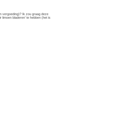
gen vergoeding)? Ik zou graag deze
r limoen bladeren’ te hebben (het is