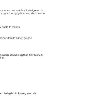
en samen met wat dashi vinaigrette. Ik
zeer goed vergelijkbaar met die van een
ry paste te maken.
ppiger dan de ander, de ene
 sappig en zelfs sterker in smaak, in
ing.
et blad gebruik ik veel, maar de