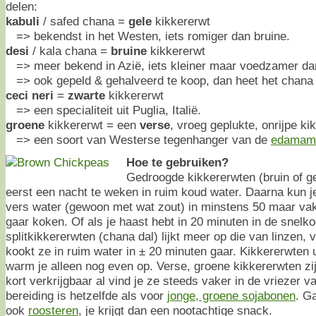
delen:
kabuli
/ safed chana =
gele
kikkererwt
=> bekendst in het Westen, iets romiger dan bruine.
desi
/ kala chana =
bruine
kikkererwt
=> meer bekend in Azië, iets kleiner maar voedzamer dan
=> ook gepeld & gehalveerd te koop, dan heet het chana d
ceci neri
=
zwarte
kikkererwt
=> een specialiteit uit Puglia, Italië.
groene
kikkererwt = een
verse
, vroeg geplukte, onrijpe ki
=> een soort van Westerse tegenhanger van de
edamam
Hoe te gebruiken?
Gedroogde kikkererwten (bruin of gee
eerst een nacht te weken in ruim koud water. Daarna kun j
vers water (gewoon met wat zout) in minstens 50 maar vak
gaar koken. Of als je haast hebt in 20 minuten in de snelk
splitkikkererwten (chana dal) lijkt meer op die van linzen, 
kookt ze in ruim water in ± 20 minuten gaar. Kikkererwten uit
warm je alleen nog even op. Verse, groene kikkererwten zi
kort verkrijgbaar al vind je ze steeds vaker in de vriezer v
bereiding is hetzelfde als voor
jonge, groene sojabonen
. G
ook
roosteren
, je krijgt dan een nootachtige snack.