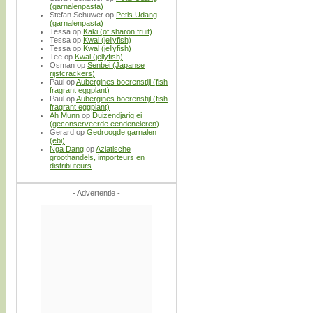
(garnalenpasta)
Stefan Schuwer
op
Petis Udang
(garnalenpasta)
Tessa
op
Kaki (of sharon fruit)
Tessa
op
Kwal (jellyfish)
Tessa
op
Kwal (jellyfish)
Tee
op
Kwal (jellyfish)
Osman
op
Senbei (Japanse
rijstcrackers)
Paul
op
Aubergines boerenstijl (fish
fragrant eggplant)
Paul
op
Aubergines boerenstijl (fish
fragrant eggplant)
Ah Munn
op
Duizendjarig ei
(geconserveerde eendeneieren)
Gerard
op
Gedroogde garnalen
(ebi)
Nga Dang
op
Aziatische
groothandels, importeurs en
distributeurs
- Advertentie -