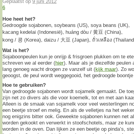
Geplaatst op
9 juni 2012
6
Hoe heet het?
Gedroogde sojabonen, soybeans (US), soya beans (UK),
kacang kedelai (Indonesië), huáng dòu / 黄豆 (China),
kong / 콩 (Korea), daizu / 大豆 (Japan), ถั่วเหลือง (Thailand
Wat is het?
Sojaboonpeulen kun je onrijp & frisgroen plukken om te ete
schreven we al eerder (
hier
). Maar als je diezelfde peulen 
lang genoeg wacht drogen ze vanzelf uit (
kijk maar
). Zo w
geoogst, de peul wordt weggegooid, het gedroogde boontje 
Hoe te gebruiken?
Van gedroogde sojabonen wordt sojamelk gemaakt. De toe
zijn net zo divers als die voor koemelk, tot en met aan kaa
Alleen is de smaak van sojamelk voor veel westerlingen no
een beetje stroef en melig. En als de velletjes na het weke
nog enigzins bitter ook. Geweekte sojabonen kunnen net a
worden gekookt en verwerkt in stoofschotels, maar ze kun
worden in de oven. Dan lijken ze een beetje op pinda’s, ster