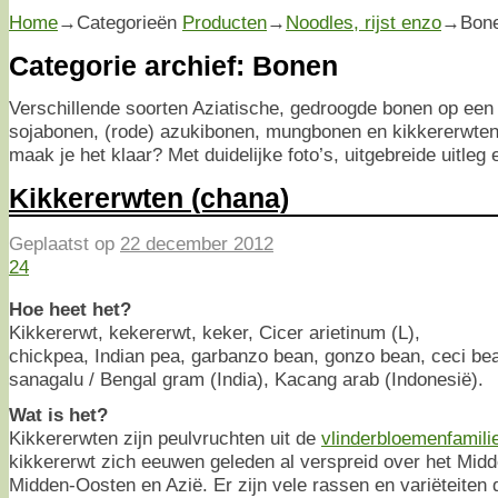
Home
→Categorieën
Producten
→
Noodles, rijst enzo
→
Bon
Categorie archief:
Bonen
Verschillende soorten Aziatische, gedroogde bonen op een r
sojabonen, (rode) azukibonen, mungbonen en kikkererwten
maak je het klaar? Met duidelijke foto’s, uitgebreide uitleg
Kikkererwten (chana)
Geplaatst op
22 december 2012
24
Hoe heet het?
Kikkererwt, kekererwt, keker, Cicer arietinum (L),
chickpea, Indian pea, garbanzo bean, gonzo bean, ceci bea
sanagalu / Bengal gram (India), Kacang arab (Indonesië).
Wat is het?
Kikkererwten zijn peulvruchten uit de
vlinderbloemenfamili
kikkererwt zich eeuwen geleden al verspreid over het Midd
Midden-Oosten en Azië. Er zijn vele rassen en variëteiten di