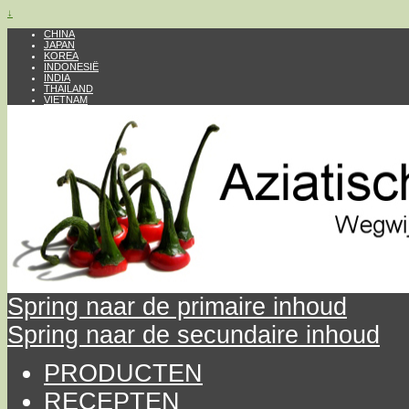
↓
CHINA
JAPAN
KOREA
INDONESIË
INDIA
THAILAND
VIETNAM
Spring naar de primaire inhoud
Spring naar de secundaire inhoud
PRODUCTEN
RECEPTEN