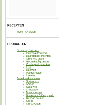
RECEPTEN
Index / Overzicht
PRODUCTEN
Groenten, fruit enzo
Ingemaakt/pickled
Blad/stengel groenten
Groene kruiden
Wortel/knol groenten
Vrucht/peul groenten
Fruit
Bloemen
Paddestoelen
Zeewier
Smaakmakers enzo
Sojasauzen
Azijnen
Kook wijn
Chilisauzen
Bonensauzen
Boemboes & Currypasta
Overige sauzen
Kokos
Olie & vetten