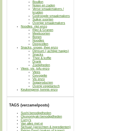
Bouillon
Noten en zaden
Verse smaakmakers /
kruiden
Gedroogde smaakmakers
Suiker soorten
Overige smaakmakers
Noodles, rijst enzo
Rijst & Granen
Meelsoorten
Bonen
Noodles
Deegvellen
Snacks, snoep, thee enzo
Dimsum (-achtige hapjes)
Snacks
Thee & koffie
Drank
Zoetigheden
Vlees, vis, tofu enzo
Vlees
Gevogelte
Vis enzo
Sojaproducten
Overig vegetarisch
Keukengerei, kennis enzo
TAGS (verzamelposts)
Sushi benodigdheden
Okonomiyaki benodigdheden
Curry’s
Van alles met ei
Sichuan (gerechten & ingredienten)
Peking Eend (maken of kopen)