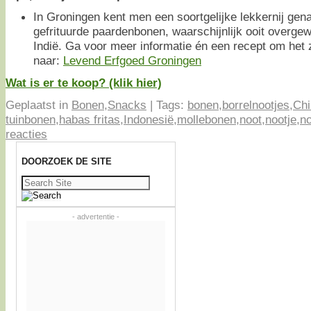
In Groningen kent men een soortgelijke lekkernij ge
gefrituurde paardenbonen, waarschijnlijk ooit overge
Indië. Ga voor meer informatie én een recept om het
naar:
Levend Erfgoed Groningen
Wat is er te koop? (klik hier)
Geplaatst in
Bonen
,
Snacks
|
Tags:
bonen
,
borrelnootjes
,
Chi
tuinbonen
,
habas fritas
,
Indonesië
,
mollebonen
,
noot
,
nootje
,
n
reacties
DOORZOEK DE SITE
Zoeken
naar:
- advertentie -