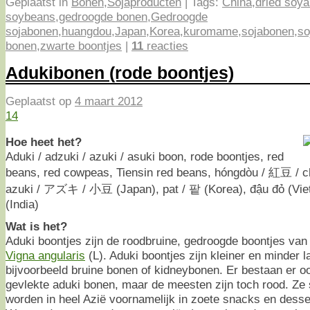
Geplaatst in
Bonen
,
Sojaproducten
|
Tags:
China
,
dried soy
soybeans
,
gedroogde bonen
,
Gedroogde
sojabonen
,
huangdou
,
Japan
,
Korea
,
kuromame
,
sojabonen
,
so
bonen
,
zwarte boontjes
|
11
reacties
Adukibonen (rode boontjes)
Geplaatst op
4 maart 2012
14
Hoe heet het?
Aduki / adzuki / azuki / asuki boon, rode boontjes, red
beans, red cowpeas, Tiensin red beans, hóngdòu / 紅豆 / 
azuki / アズキ / 小豆 (Japan), pat / 팥 (Korea), đậu đỏ (Vietn
(India)
Wat is het?
Aduki boontjes zijn de roodbruine, gedroogde boontjes van 
Vigna angularis
(L). Aduki boontjes zijn kleiner en minder 
bijvoorbeeld bruine bonen of kidneybonen. Er bestaan er ook
gevlekte aduki bonen, maar de meesten zijn toch rood. Ze
worden in heel Azië voornamelijk in zoete snacks en desse