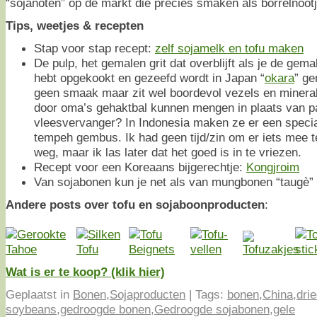
“sojanoten” op de markt die precies smaken als borrelnoot
Tips, weetjes & recepten
Stap voor stap recept:
zelf sojamelk en tofu maken
De pulp, het gemalen grit dat overblijft als je de ge
hebt opgekookt en gezeefd wordt in Japan “
okara
” ge
geen smaak maar zit wel boordevol vezels en minera
door oma’s gehaktbal kunnen mengen in plaats van p
vleesvervanger? In Indonesia maken ze er een speci
tempeh gembus. Ik had geen tijd/zin om er iets mee t
weg, maar ik las later dat het goed is in te vriezen.
Recept voor een Koreaans bijgerechtje:
Kongjroim
Van sojabonen kun je net als van mungbonen “taugè
Andere posts over tofu en sojaboonproducten
:
Wat is er te koop? (klik hier)
Geplaatst in
Bonen
,
Sojaproducten
|
Tags:
bonen
,
China
,
dri
soybeans
,
gedroogde bonen
,
Gedroogde sojabonen
,
gele