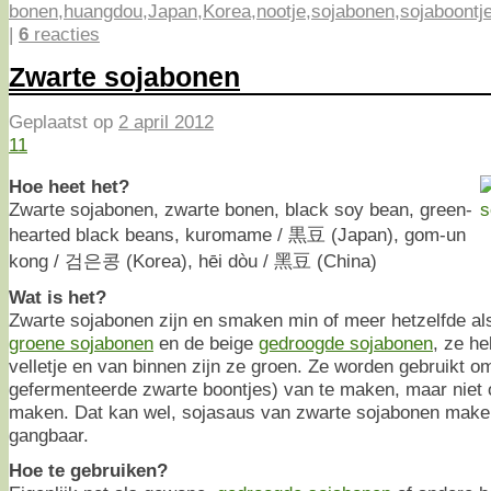
bonen
,
huangdou
,
Japan
,
Korea
,
nootje
,
sojabonen
,
sojaboontj
|
6
reacties
Zwarte sojabonen
Geplaatst op
2 april 2012
11
Hoe heet het?
Zwarte sojabonen, zwarte bonen, black soy bean, green-
hearted black beans, kuromame / 黒豆 (Japan), gom-un
kong / 검은콩 (Korea), hēi dòu / 黑豆 (China)
Wat is het?
Zwarte sojabonen zijn en smaken min of meer hetzelfde al
groene sojabonen
en de beige
gedroogde sojabonen
, ze h
velletje en van binnen zijn ze groen. Ze worden gebruikt 
gefermenteerde zwarte boontjes) van te maken, maar niet
maken. Dat kan wel, sojasaus van zwarte sojabonen maken
gangbaar.
Hoe te gebruiken?