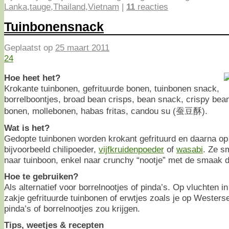
Lanka
,
tauge
,
Thailand
,
Vietnam
|
11
reacties
Tuinbonensnack
Geplaatst op
25 maart 2011
24
Hoe heet het?
Krokante tuinbonen, gefrituurde bonen, tuinbonen snack,
borrelboontjes, broad bean crisps, bean snack, crispy bea
bonen, mollebonen, habas fritas, candou su (蚕豆酥).
Wat is het?
Gedopte tuinbonen worden krokant gefrituurd en daarna o
bijvoorbeeld chilipoeder,
vijfkruidenpoeder
of
wasabi
. Ze s
naar tuinboon, enkel naar crunchy “nootje” met de smaak d
Hoe te gebruiken?
Als alternatief voor borrelnootjes of pinda’s. Op vluchten in
zakje gefrituurde tuinbonen of erwtjes zoals je op Westers
pinda’s of borrelnootjes zou krijgen.
Tips, weetjes & recepten