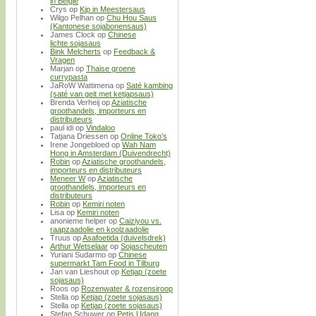
in België
Crys
op
Kip in Meestersaus
Wilgo Pelhan
op
Chu Hou Saus
(Kantonese sojabonensaus)
James Clock
op
Chinese
lichte sojasaus
Bink Melcherts
op
Feedback &
Vragen
Marjan
op
Thaise groene
currypasta
JaRoW Wattimena
op
Saté kambing
(saté van geit met ketjapsaus)
Brenda Verheij
op
Aziatische
groothandels, importeurs en
distributeurs
paul idi
op
Vindaloo
Tatjana Driessen
op
Online Toko’s
Irene Jongebloed
op
Wah Nam
Hong in Amsterdam (Duivendrecht)
Robin
op
Aziatische groothandels,
importeurs en distributeurs
Meneer W
op
Aziatische
groothandels, importeurs en
distributeurs
Robin
op
Kemiri noten
Lisa
op
Kemiri noten
anonieme helper
op
Caiziyou vs.
raapzaadolie en koolzaadolie
Truus
op
Asafoetida (duivelsdrek)
Arthur Wetselaar
op
Sojascheuten
Yuriani Sudarmo
op
Chinese
supermarkt Tam Food in Tilburg
Jan van Lieshout
op
Ketjap (zoete
sojasaus)
Roos
op
Rozenwater & rozensiroop
Stella
op
Ketjap (zoete sojasaus)
Stella
op
Ketjap (zoete sojasaus)
Stefan Schuwer
op
Petis Udang