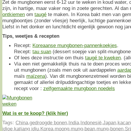
Zet de mungbonen eerst 6-12 uur te weken in koud water, 
zijn, in hartige, maar vaker nog in zoete gerechten. Al dan n
ontkiemen
om
taugé
te maken. In Korea bakt men van gem
mungboontjes (zonder vliesje) heerlijk, luchtige pannenkoe
Liefst in het donker en lunchtdicht eigenlijk gewoon nog ja
Tips, weetjes & recepten
Recept:
Koreaanse mungbonen-pannenkoekjes
.
Recept:
tau suan
(dessert soepje van split-mungbone
Of lees deze instructie om thuis
taugé te kweken
. (al
Via een niet gemakkelijk thuis na te doen proces wo
uit mungbonen (zoals men ook uit aardappelen
aarda
maïs
maïzena
). Van dit mungbonenzetmeel worden b
gemaakt of allerlei drilpuddingachtige toetjes en lekke
recept voor :
zelfgemaakte mungboon noedels
Wat is er te koop? (klik hier)
Tags:
China
,
gedroogde bonen
,
India
,
Indonesië
,
Japan
,
kacan
idjoe
,
katjang idju
,
Korea
,
moong
,
mung-bean
,
mung-bonen
,
Sri