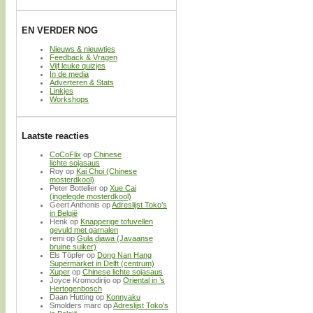
EN VERDER NOG
Nieuws & nieuwtjes
Feedback & Vragen
Vijf leuke quizjes
In de media
Adverteren & Stats
Linkjes
Workshops
Laatste reacties
CoCoFlix
op
Chinese
lichte sojasaus
Roy
op
Kai Choi (Chinese
mosterdkool)
Peter Bottelier
op
Xue Cai
(ingelegde mosterdkool)
Geert Anthonis
op
Adreslijst Toko’s
in België
Henk
op
Knapperige tofuvellen
gevuld met garnalen
remi
op
Gula djawa (Javaanse
bruine suiker)
Els Töpfer
op
Dong Nan Hang
Supermarket in Delft (centrum)
Xuper
op
Chinese lichte sojasaus
Joyce Kromodirijo
op
Oriental in ’s
Hertogenbosch
Daan Hutting
op
Konnyaku
Smolders marc
op
Adreslijst Toko’s