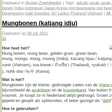
Geplaatst in
Bonen
,
Zoetigheden
|
Tags:
adzuki
,
asuki
,
azuki
bonen
,
India
,
Indonesië
,
Japan
,
Korea
,
red beanpaste
,
red bea
bonenpasta
,
rode boontjes
,
Sri Lanka
,
Thailand
,
Vietnam
|
14
Mungbonen (katjang idju)
Geplaatst op
28 juli 2011
11
Hoe heet het?
Mung bonen, mung bean, golden gram, grean bean,
mung, mongo, moog, moong (India), kacang hijau / katjang 
xanh (Vietnam), tua-kieow / ถั่วเขียว (Thailand), ryok
), nohk-doo /녹두 (Korea).
Wat is het?
Mungbonen zijn de kleine, gedroogde zaden van de
Vigna r
bijvoorbeeld de
azukiboon
en de
kousenband
. Van buiten f
ivoorwit. Je koopt ze in Nederland altijd gedroogd. Groen zo
gepeld en gesplit als spliterwten, of beter gezegd als “
dahl
“
Hoe te gebruiken?