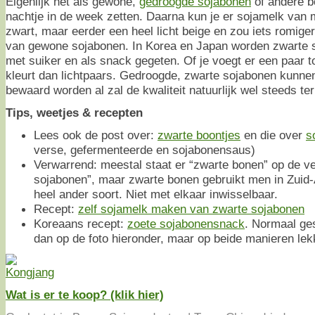
Eigenlijk net als gewone,
gedroogde sojabonen
of andere bo
nachtje in de week zetten. Daarna kun je er sojamelk van 
zwart, maar eerder een heel licht beige en zou iets romig
van gewone sojabonen. In Korea en Japan worden zwarte 
met suiker en als snack gegeten. Of je voegt er een paar toe
kleurt dan lichtpaars. Gedroogde, zwarte sojabonen kunne
bewaard worden al zal de kwaliteit natuurlijk wel steeds te
Tips, weetjes & recepten
Lees ook de post over:
zwarte boontjes
en die over
s
verse, gefermenteerde en sojabonensaus)
Verwarrend: meestal staat er “zwarte bonen” op de v
sojabonen”, maar zwarte bonen gebruikt men in Zuid-
heel ander soort. Niet met elkaar inwisselbaar.
Recept:
zelf sojamelk maken van zwarte sojabonen
Koreaans recept:
zoete sojabonensnack
. Normaal ge
dan op de foto hieronder, maar op beide manieren lek
Wat is er te koop? (klik hier)