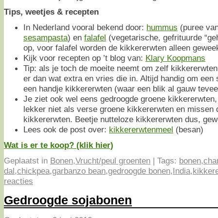
Tips, weetjes & recepten
In Nederland vooral bekend door:
hummus
(puree van
sesampasta
) en
falafel
(vegetarische, gefrituurde “geh
op, voor falafel worden de kikkererwten alleen geweek
Kijk voor recepten op ’t blog van:
Klary Koopmans
Tip: als je toch de moeite neemt om zelf kikkererwte
er dan wat extra en vries die in. Altijd handig om een 
een handje kikkererwten (waar een blik al gauw teveel
Je ziet ook wel eens gedroogde groene kikkererwten, d
lekker niet als verse groene kikkererwten en missen
kikkererwten. Beetje nutteloze kikkererwten dus, gew
Lees ook de post over:
kikkererwtenmeel
(besan)
Wat is er te koop? (klik hier)
Geplaatst in
Bonen
,
Vrucht/peul groenten
|
Tags:
bonen
,
cha
dal
,
chickpea
,
garbanzo bean
,
gedroogde bonen
,
India
,
kikker
reacties
Gedroogde sojabonen