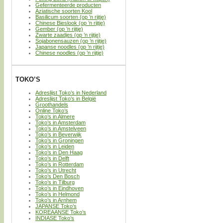
Gefermenteerde producten
Aziatische soorten Kool
Basilicum soorten (op ’n rijtje)
Chinese Bieslook (op ’n rijtje)
Gember (op ’n rijtje)
Zwarte zaadjes (op ’n rijtje)
Sojabonensauzen (op ’n rijtje)
Japanse noodles (op ’n rijtje)
Chinese noodles (op ’n rijtje)
TOKO’S
Adreslijst Toko’s in Nederland
Adreslijst Toko’s in België
Groothandels
Online Toko’s
Toko’s in Almere
Toko’s in Amsterdam
Toko’s in Amstelveen
Toko’s in Beverwijk
Toko’s in Groningen
Toko’s in Leiden
Toko’s in Den Haag
Toko’s in Delft
Toko’s in Rotterdam
Toko’s in Utrecht
Toko’s Den Bosch
Toko’s in Tilburg
Toko’s in Eindhoven
Toko’s in Helmond
Toko’s in Arnhem
JAPANSE Toko’s
KOREAANSE Toko’s
INDIASE Toko’s