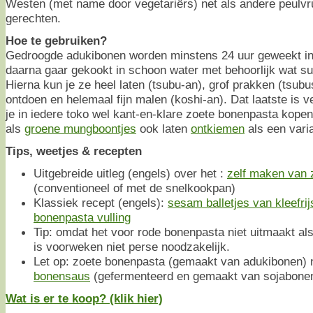
Westen (met name door vegetariërs) net als andere peulvru
gerechten.
Hoe te gebruiken?
Gedroogde adukibonen worden minstens 24 uur geweekt in
daarna gaar gekookt in schoon water met behoorlijk wat su
Hierna kun je ze heel laten (tsubu-an), grof prakken (tsubus
ontdoen en helemaal fijn malen (koshi-an). Dat laatste is 
je in iedere toko wel kant-en-klare zoete bonenpasta kopen
als
groene mungboontjes
ook laten
ontkiemen
als een vari
Tips, weetjes & recepten
Uitgebreide uitleg (engels) over het :
zelf maken van 
(conventioneel of met de snelkookpan)
Klassiek recept (engels):
sesam balletjes van kleefri
bonenpasta vulling
Tip: omdat het voor rode bonenpasta niet uitmaakt al
is voorweken niet perse noodzakelijk.
Let op: zoete bonenpasta (gemaakt van adukibonen) 
bonensaus
(gefermenteerd en gemaakt van sojabone
Wat is er te koop? (klik hier)