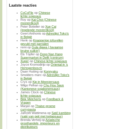
Laatste reacties
CoCoFlix
op
Chinese
lichte sojasaus
Roy
op
Kai Choi (Chinese
mosterdkool)
Peter Bottelier
op
Xue Cai
(ingelegde mosterdkool)
Geert Anthonis
op
Adreslijst Toko’s
in België
Henk
op
Knapperige tofuvellen
gevuld met garnalen
remi
op
Gula djawa (Javaanse
bruine suiker)
Els Töpfer
op
Dong Nan Hang
Supermarket in Delft (centrum)
Xuper
op
Chinese lichte sojasaus
Joyce Kromodirijo
op
Oriental in ’s
Hertogenbosch
Daan Hutting
op
Konnyaku
Smolders marc
op
Adreslijst Toko’s
in België
Crys
op
Kip in Meestersaus
Wilgo Pelhan
op
Chu Hou Saus
(Kantonese sojabonensaus)
James Clock
op
Chinese
lichte sojasaus
Bink Melcherts
op
Feedback &
Vragen
Marjan
op
Thaise groene
currypasta
JaRoW Wattimena
op
Saté kambing
(saté van geit met ketjapsaus)
Brenda Verheij
op
Aziatische
groothandels, importeurs en
distributeurs