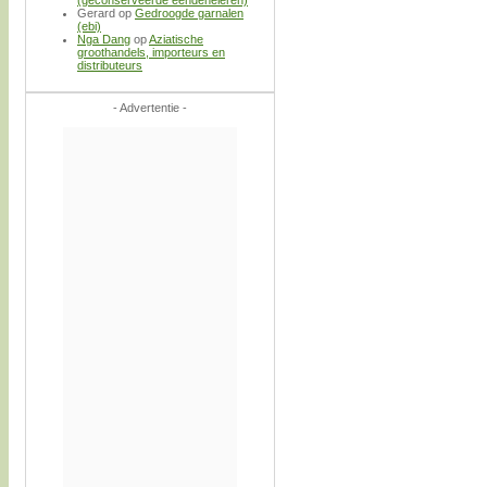
(geconserveerde eendeneieren)
Gerard
op
Gedroogde garnalen
(ebi)
Nga Dang
op
Aziatische
groothandels, importeurs en
distributeurs
- Advertentie -