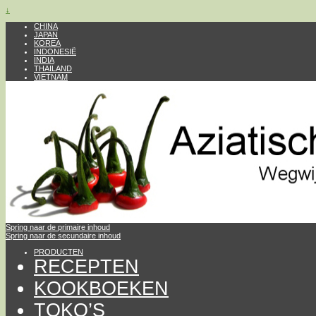
↓
CHINA
JAPAN
KOREA
INDONESIË
INDIA
THAILAND
VIETNAM
Spring naar de primaire inhoud
Spring naar de secundaire inhoud
PRODUCTEN
RECEPTEN
KOOKBOEKEN
TOKO’S