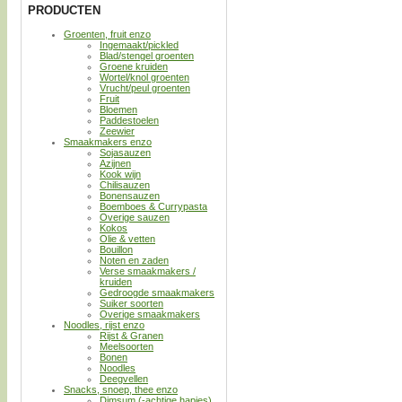
PRODUCTEN
Groenten, fruit enzo
Ingemaakt/pickled
Blad/stengel groenten
Groene kruiden
Wortel/knol groenten
Vrucht/peul groenten
Fruit
Bloemen
Paddestoelen
Zeewier
Smaakmakers enzo
Sojasauzen
Azijnen
Kook wijn
Chilisauzen
Bonensauzen
Boemboes & Currypasta
Overige sauzen
Kokos
Olie & vetten
Bouillon
Noten en zaden
Verse smaakmakers /
kruiden
Gedroogde smaakmakers
Suiker soorten
Overige smaakmakers
Noodles, rijst enzo
Rijst & Granen
Meelsoorten
Bonen
Noodles
Deegvellen
Snacks, snoep, thee enzo
Dimsum (-achtige hapjes)