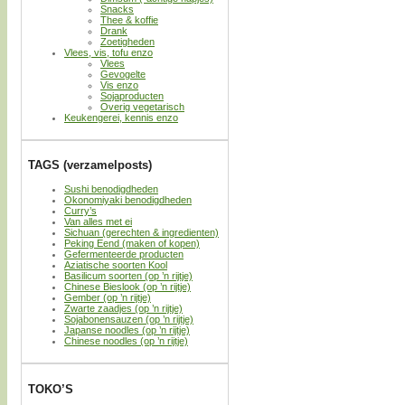
Snacks
Thee & koffie
Drank
Zoetigheden
Vlees, vis, tofu enzo
Vlees
Gevogelte
Vis enzo
Sojaproducten
Overig vegetarisch
Keukengerei, kennis enzo
TAGS (verzamelposts)
Sushi benodigdheden
Okonomiyaki benodigdheden
Curry’s
Van alles met ei
Sichuan (gerechten & ingredienten)
Peking Eend (maken of kopen)
Gefermenteerde producten
Aziatische soorten Kool
Basilicum soorten (op ’n rijtje)
Chinese Bieslook (op ’n rijtje)
Gember (op ’n rijtje)
Zwarte zaadjes (op ’n rijtje)
Sojabonensauzen (op ’n rijtje)
Japanse noodles (op ’n rijtje)
Chinese noodles (op ’n rijtje)
TOKO’S