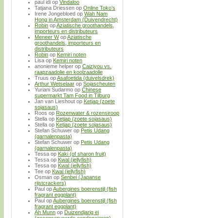
paul idi
op
Vindaloo
Tatjana Driessen
op
Online Toko’s
Irene Jongebloed
op
Wah Nam
Hong in Amsterdam (Duivendrecht)
Robin
op
Aziatische groothandels,
importeurs en distributeurs
Meneer W
op
Aziatische
groothandels, importeurs en
distributeurs
Robin
op
Kemiri noten
Lisa
op
Kemiri noten
anonieme helper
op
Caiziyou vs.
raapzaadolie en koolzaadolie
Truus
op
Asafoetida (duivelsdrek)
Arthur Wetselaar
op
Sojascheuten
Yuriani Sudarmo
op
Chinese
supermarkt Tam Food in Tilburg
Jan van Lieshout
op
Ketjap (zoete
sojasaus)
Roos
op
Rozenwater & rozensiroop
Stella
op
Ketjap (zoete sojasaus)
Stella
op
Ketjap (zoete sojasaus)
Stefan Schuwer
op
Petis Udang
(garnalenpasta)
Stefan Schuwer
op
Petis Udang
(garnalenpasta)
Tessa
op
Kaki (of sharon fruit)
Tessa
op
Kwal (jellyfish)
Tessa
op
Kwal (jellyfish)
Tee
op
Kwal (jellyfish)
Osman
op
Senbei (Japanse
rijstcrackers)
Paul
op
Aubergines boerenstijl (fish
fragrant eggplant)
Paul
op
Aubergines boerenstijl (fish
fragrant eggplant)
Ah Munn
op
Duizendjarig ei