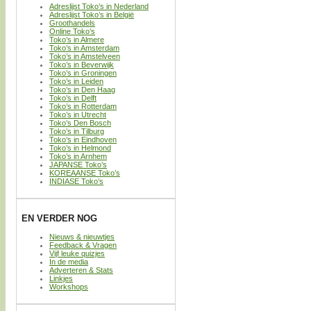
Adreslijst Toko’s in Nederland
Adreslijst Toko’s in België
Groothandels
Online Toko’s
Toko’s in Almere
Toko’s in Amsterdam
Toko’s in Amstelveen
Toko’s in Beverwijk
Toko’s in Groningen
Toko’s in Leiden
Toko’s in Den Haag
Toko’s in Delft
Toko’s in Rotterdam
Toko’s in Utrecht
Toko’s Den Bosch
Toko’s in Tilburg
Toko’s in Eindhoven
Toko’s in Helmond
Toko’s in Arnhem
JAPANSE Toko’s
KOREAANSE Toko’s
INDIASE Toko’s
EN VERDER NOG
Nieuws & nieuwtjes
Feedback & Vragen
Vijf leuke quizjes
In de media
Adverteren & Stats
Linkjes
Workshops