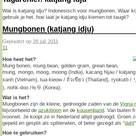
Wat is katjang idju? Indonesisch voor mungbonen. Waar koo
gebruik je het, hoe laat je katjang idju kiemen tot taugé?
Mungbonen (katjang idju)
Geplaatst op
28 juli 2011
11
Hoe heet het?
Mung bonen, mung bean, golden gram, grean bean,
mung, mongo, moog, moong (India), kacang hijau / katjang 
xanh (Vietnam), tua-kieow / ถั่วเขียว (Thailand), ryok
), nohk-doo /녹두 (Korea).
Wat is het?
Mungbonen zijn de kleine, gedroogde zaden van de
Vigna r
bijvoorbeeld de
azukiboon
en de
kousenband
. Van buiten f
ivoorwit. Je koopt ze in Nederland altijd gedroogd. Groen zo
gepeld en gesplit als spliterwten, of beter gezegd als “
dahl
“
Hoe te gebruiken?