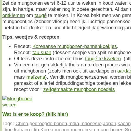
Zet de mungbonen eerst 6-12 uur te weken in koud water, 
zijn, in hartige, maar vaker nog in zoete gerechten. Al dan n
ontkiemen
om
taugé
te maken. In Korea bakt men van gem
mungboontjes (zonder vliesje) heerlijk, luchtige pannenkoe
Liefst in het donker en lunchtdicht eigenlijk gewoon nog ja
Tips, weetjes & recepten
Recept:
Koreaanse mungbonen-pannenkoekjes
.
Recept:
tau suan
(dessert soepje van split-mungbone
Of lees deze instructie om thuis
taugé te kweken
. (al
Via een niet gemakkelijk thuis na te doen proces wo
uit mungbonen (zoals men ook uit aardappelen
aarda
maïs
maïzena
). Van dit mungbonenzetmeel worden b
gemaakt of allerlei drilpuddingachtige toetjes en lekke
recept voor :
zelfgemaakte mungboon noedels
Wat is er te koop? (klik hier)
Tags:
China
,
gedroogde bonen
,
India
,
Indonesië
,
Japan
,
kacan
idjoe
,
katjang idju
,
Korea
,
moong
,
mung-bean
,
mung-bonen
,
Sri