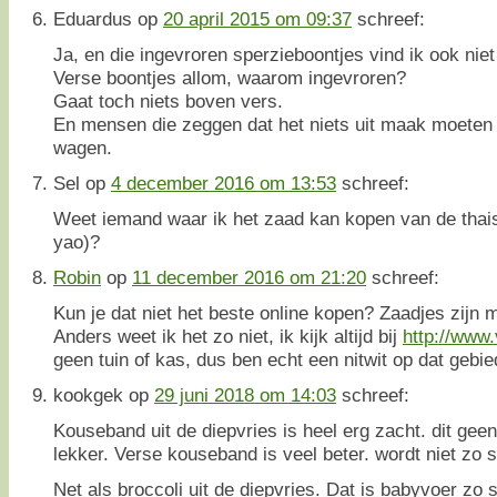
Eduardus
op
20 april 2015 om 09:37
schreef:
Ja, en die ingevroren sperzieboontjes vind ik ook niet
Verse boontjes allom, waarom ingevroren?
Gaat toch niets boven vers.
En mensen die zeggen dat het niets uit maak moeten 
wagen.
Sel
op
4 december 2016 om 13:53
schreef:
Weet iemand waar ik het zaad kan kopen van de thai
yao)?
Robin
op
11 december 2016 om 21:20
schreef:
Kun je dat niet het beste online kopen? Zaadjes zijn m
Anders weet ik het zo niet, ik kijk altijd bij
http://www.
geen tuin of kas, dus ben echt een nitwit op dat gebied
kookgek
op
29 juni 2018 om 14:03
schreef:
Kouseband uit de diepvries is heel erg zacht. dit geen
lekker. Verse kouseband is veel beter. wordt niet zo s
Net als broccoli uit de diepvries. Dat is babyvoer zo 