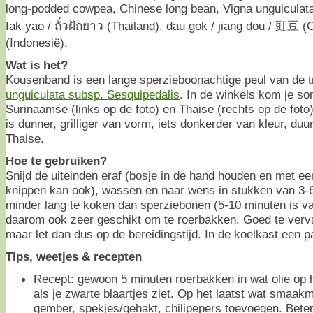
long-podded cowpea, Chinese long bean, Vigna unguiculata (
fak yao / ถั่วฝักยาว (Thailand), dau gok / jiang dou / 豇豆 
(Indonesië).
Wat is het?
Kousenband is een lange sperzieboonachtige peul van de t
unguiculata subsp. Sesquipedalis
. In de winkels kom je s
Surinaamse (links op de foto) en Thaise (rechts op de fo
is dunner, grilliger van vorm, iets donkerder van kleur, du
Thaise.
Hoe te gebruiken?
Snijd de uiteinden eraf (bosje in de hand houden en met ee
knippen kan ook), wassen en naar wens in stukken van 3-
minder lang te koken dan sperziebonen (5-10 minuten is va
daarom ook zeer geschikt om te roerbakken. Goed te verv
maar let dan dus op de bereidingstijd. In de koelkast een 
Tips, weetjes & recepten
Recept: gewoon 5 minuten roerbakken in wat olie op h
als je zwarte blaartjes ziet. Op het laatst wat smaak
gember, spekjes/gehakt, chilipepers toevoegen. Beter