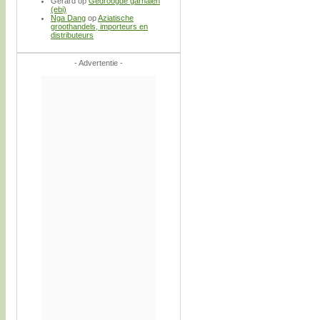
Gerard
op
Gedroogde garnalen
(ebi)
Nga Dang
op
Aziatische
groothandels, importeurs en
distributeurs
- Advertentie -