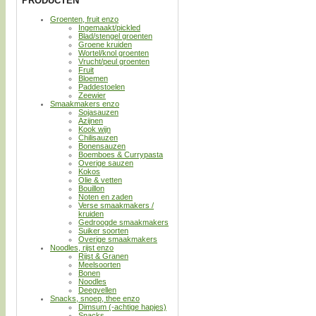
PRODUCTEN
Groenten, fruit enzo
Ingemaakt/pickled
Blad/stengel groenten
Groene kruiden
Wortel/knol groenten
Vrucht/peul groenten
Fruit
Bloemen
Paddestoelen
Zeewier
Smaakmakers enzo
Sojasauzen
Azijnen
Kook wijn
Chilisauzen
Bonensauzen
Boemboes & Currypasta
Overige sauzen
Kokos
Olie & vetten
Bouillon
Noten en zaden
Verse smaakmakers /
kruiden
Gedroogde smaakmakers
Suiker soorten
Overige smaakmakers
Noodles, rijst enzo
Rijst & Granen
Meelsoorten
Bonen
Noodles
Deegvellen
Snacks, snoep, thee enzo
Dimsum (-achtige hapjes)
Snacks