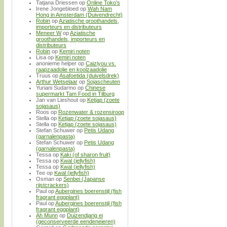
Tatjana Driessen
op
Online Toko’s
Irene Jongebloed
op
Wah Nam
Hong in Amsterdam (Duivendrecht)
Robin
op
Aziatische groothandels,
importeurs en distributeurs
Meneer W
op
Aziatische
groothandels, importeurs en
distributeurs
Robin
op
Kemiri noten
Lisa
op
Kemiri noten
anonieme helper
op
Caiziyou vs.
raapzaadolie en koolzaadolie
Truus
op
Asafoetida (duivelsdrek)
Arthur Wetselaar
op
Sojascheuten
Yuriani Sudarmo
op
Chinese
supermarkt Tam Food in Tilburg
Jan van Lieshout
op
Ketjap (zoete
sojasaus)
Roos
op
Rozenwater & rozensiroop
Stella
op
Ketjap (zoete sojasaus)
Stella
op
Ketjap (zoete sojasaus)
Stefan Schuwer
op
Petis Udang
(garnalenpasta)
Stefan Schuwer
op
Petis Udang
(garnalenpasta)
Tessa
op
Kaki (of sharon fruit)
Tessa
op
Kwal (jellyfish)
Tessa
op
Kwal (jellyfish)
Tee
op
Kwal (jellyfish)
Osman
op
Senbei (Japanse
rijstcrackers)
Paul
op
Aubergines boerenstijl (fish
fragrant eggplant)
Paul
op
Aubergines boerenstijl (fish
fragrant eggplant)
Ah Munn
op
Duizendjarig ei
(geconserveerde eendeneieren)