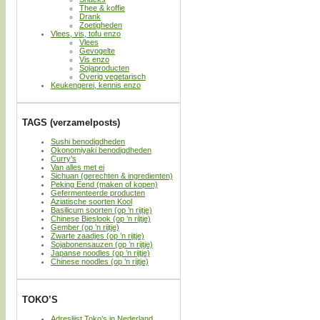
Thee & koffie
Drank
Zoetigheden
Vlees, vis, tofu enzo
Vlees
Gevogelte
Vis enzo
Sojaproducten
Overig vegetarisch
Keukengerei, kennis enzo
TAGS (verzamelposts)
Sushi benodigdheden
Okonomiyaki benodigdheden
Curry’s
Van alles met ei
Sichuan (gerechten & ingredienten)
Peking Eend (maken of kopen)
Gefermenteerde producten
Aziatische soorten Kool
Basilicum soorten (op ’n rijtje)
Chinese Bieslook (op ’n rijtje)
Gember (op ’n rijtje)
Zwarte zaadjes (op ’n rijtje)
Sojabonensauzen (op ’n rijtje)
Japanse noodles (op ’n rijtje)
Chinese noodles (op ’n rijtje)
TOKO’S
Adreslijst Toko’s in Nederland