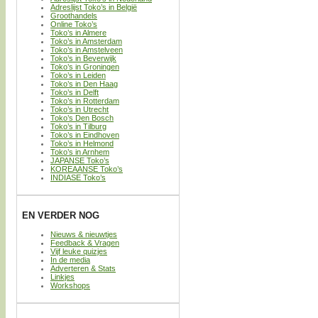
Adreslijst Toko’s in België
Groothandels
Online Toko’s
Toko’s in Almere
Toko’s in Amsterdam
Toko’s in Amstelveen
Toko’s in Beverwijk
Toko’s in Groningen
Toko’s in Leiden
Toko’s in Den Haag
Toko’s in Delft
Toko’s in Rotterdam
Toko’s in Utrecht
Toko’s Den Bosch
Toko’s in Tilburg
Toko’s in Eindhoven
Toko’s in Helmond
Toko’s in Arnhem
JAPANSE Toko’s
KOREAANSE Toko’s
INDIASE Toko’s
EN VERDER NOG
Nieuws & nieuwtjes
Feedback & Vragen
Vijf leuke quizjes
In de media
Adverteren & Stats
Linkjes
Workshops