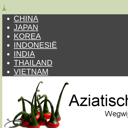
↓
CHINA
JAPAN
KOREA
INDONESIË
INDIA
THAILAND
VIETNAM