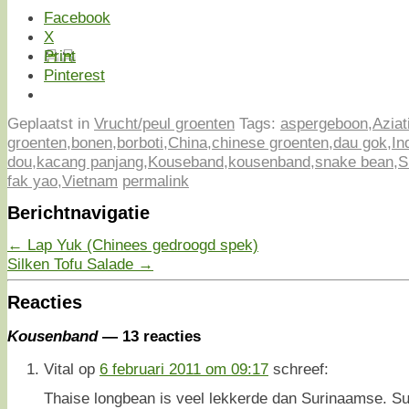
Facebook
X
Print
Pinterest
Geplaatst in
Vrucht/peul groenten
Tags:
aspergeboon
,
Aziat
groenten
,
bonen
,
borboti
,
China
,
chinese groenten
,
dau gok
,
In
dou
,
kacang panjang
,
Kouseband
,
kousenband
,
snake bean
,
S
fak yao
,
Vietnam
permalink
Berichtnavigatie
←
Lap Yuk (Chinees gedroogd spek)
Silken Tofu Salade
→
Reacties
Kousenband
— 13 reacties
Vital
op
6 februari 2011 om 09:17
schreef:
Thaise longbean is veel lekkerde dan Surinaamse. Su