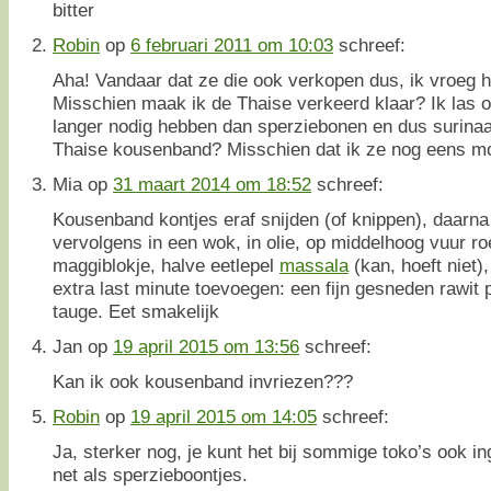
bitter
Robin
op
6 februari 2011 om 10:03
schreef:
Aha! Vandaar dat ze die ook verkopen dus, ik vroeg he
Misschien maak ik de Thaise verkeerd klaar? Ik las o
langer nodig hebben dan sperziebonen en dus surina
Thaise kousenband? Misschien dat ik ze nog eens mo
Mia
op
31 maart 2014 om 18:52
schreef:
Kousenband kontjes eraf snijden (of knippen), daarna 
vervolgens in een wok, in olie, op middelhoog vuur ro
maggiblokje, halve eetlepel
massala
(kan, hoeft niet)
extra last minute toevoegen: een fijn gesneden rawit
tauge. Eet smakelijk
Jan
op
19 april 2015 om 13:56
schreef:
Kan ik ook kousenband invriezen???
Robin
op
19 april 2015 om 14:05
schreef:
Ja, sterker nog, je kunt het bij sommige toko’s ook in
net als sperzieboontjes.