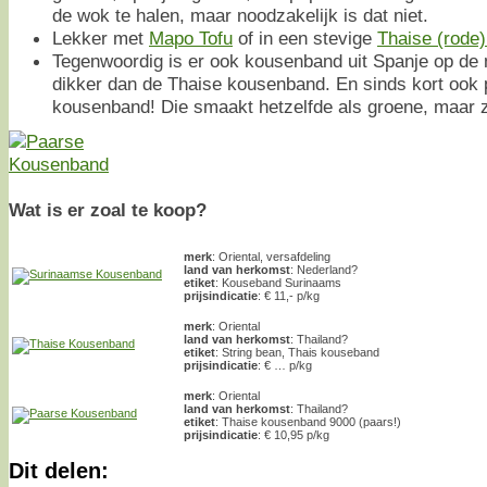
de wok te halen, maar noodzakelijk is dat niet.
Lekker met
Mapo Tofu
of in een stevige
Thaise (rode)
Tegenwoordig is er ook kousenband uit Spanje op de 
dikker dan de Thaise kousenband. En sinds kort ook
kousenband! Die smaakt hetzelfde als groene, maar zie
Wat is er zoal te koop?
merk
: Oriental, versafdeling
land van herkomst
: Nederland?
etiket
: Kouseband Surinaams
prijsindicatie
: € 11,- p/kg
merk
: Oriental
land van herkomst
: Thailand?
etiket
: String bean, Thais kouseband
prijsindicatie
: € … p/kg
merk
: Oriental
land van herkomst
: Thailand?
etiket
: Thaise kousenband 9000 (paars!)
prijsindicatie
: € 10,95 p/kg
Dit delen: