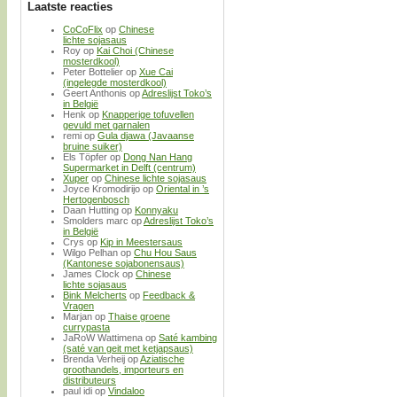
Laatste reacties
CoCoFlix
op
Chinese
lichte sojasaus
Roy
op
Kai Choi (Chinese
mosterdkool)
Peter Bottelier
op
Xue Cai
(ingelegde mosterdkool)
Geert Anthonis
op
Adreslijst Toko’s
in België
Henk
op
Knapperige tofuvellen
gevuld met garnalen
remi
op
Gula djawa (Javaanse
bruine suiker)
Els Töpfer
op
Dong Nan Hang
Supermarket in Delft (centrum)
Xuper
op
Chinese lichte sojasaus
Joyce Kromodirijo
op
Oriental in ’s
Hertogenbosch
Daan Hutting
op
Konnyaku
Smolders marc
op
Adreslijst Toko’s
in België
Crys
op
Kip in Meestersaus
Wilgo Pelhan
op
Chu Hou Saus
(Kantonese sojabonensaus)
James Clock
op
Chinese
lichte sojasaus
Bink Melcherts
op
Feedback &
Vragen
Marjan
op
Thaise groene
currypasta
JaRoW Wattimena
op
Saté kambing
(saté van geit met ketjapsaus)
Brenda Verheij
op
Aziatische
groothandels, importeurs en
distributeurs
paul idi
op
Vindaloo