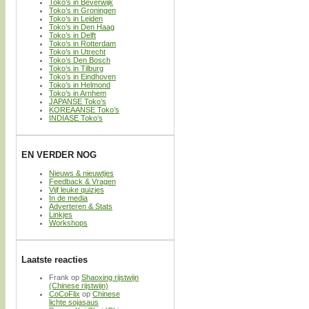
Toko’s in Beverwijk
Toko’s in Groningen
Toko’s in Leiden
Toko’s in Den Haag
Toko’s in Delft
Toko’s in Rotterdam
Toko’s in Utrecht
Toko’s Den Bosch
Toko’s in Tilburg
Toko’s in Eindhoven
Toko’s in Helmond
Toko’s in Arnhem
JAPANSE Toko’s
KOREAANSE Toko’s
INDIASE Toko’s
EN VERDER NOG
Nieuws & nieuwtjes
Feedback & Vragen
Vijf leuke quizjes
In de media
Adverteren & Stats
Linkjes
Workshops
Laatste reacties
Frank
op
Shaoxing rijstwijn
(Chinese rijstwijn)
CoCoFlix
op
Chinese
lichte sojasaus