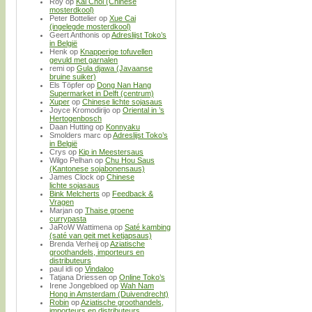
Roy
op
Kai Choi (Chinese
mosterdkool)
Peter Bottelier
op
Xue Cai
(ingelegde mosterdkool)
Geert Anthonis
op
Adreslijst Toko’s
in België
Henk
op
Knapperige tofuvellen
gevuld met garnalen
remi
op
Gula djawa (Javaanse
bruine suiker)
Els Töpfer
op
Dong Nan Hang
Supermarket in Delft (centrum)
Xuper
op
Chinese lichte sojasaus
Joyce Kromodirijo
op
Oriental in ’s
Hertogenbosch
Daan Hutting
op
Konnyaku
Smolders marc
op
Adreslijst Toko’s
in België
Crys
op
Kip in Meestersaus
Wilgo Pelhan
op
Chu Hou Saus
(Kantonese sojabonensaus)
James Clock
op
Chinese
lichte sojasaus
Bink Melcherts
op
Feedback &
Vragen
Marjan
op
Thaise groene
currypasta
JaRoW Wattimena
op
Saté kambing
(saté van geit met ketjapsaus)
Brenda Verheij
op
Aziatische
groothandels, importeurs en
distributeurs
paul idi
op
Vindaloo
Tatjana Driessen
op
Online Toko’s
Irene Jongebloed
op
Wah Nam
Hong in Amsterdam (Duivendrecht)
Robin
op
Aziatische groothandels,
importeurs en distributeurs