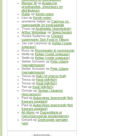
Meneer W
op
Aziatische
groothandels, importeurs en
distributeurs
Robin
op
Kemiri noten
Lisa
op
Kemiri noten
anonieme helper
op
Caiziyou vs.
raapzaadolie en koolzaadolie
Truus
op
Asafoetida (duivelsdrek)
Arthur Wetselaar
op
Sojascheuten
Yuriani Sudarmo
op
Chinese
supermarkt Tam Food in Tilburg
Jan van Lieshout
op
Ketjap (zoete
sojasaus)
Roos
op
Rozenwater & rozensiroop
Stella
op
Ketjap (zoete sojasaus)
Stella
op
Ketjap (zoete sojasaus)
Stefan Schuwer
op
Petis Udang
(garnalenpasta)
Stefan Schuwer
op
Petis Udang
(garnalenpasta)
Tessa
op
Kaki (of sharon fruit)
Tessa
op
Kwal (jellyfish)
Tessa
op
Kwal (jellyfish)
Tee
op
Kwal (jellyfish)
Osman
op
Senbei (Japanse
rijstcrackers)
Paul
op
Aubergines boerenstijl (fish
fragrant eggplant)
Paul
op
Aubergines boerenstijl (fish
fragrant eggplant)
Ah Munn
op
Duizendjarig ei
(geconserveerde eendeneieren)
Gerard
op
Gedroogde garnalen
(ebi)
- Advertentie -