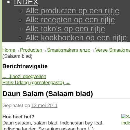
INDEX
Alle producten op een rijtje
Alle recepten op een rijtje
Alle toko’s op een rijtje
Alle kookboeken op een rijtje
Home
→
Producten
→
Smaakmakers enzo
→
Verse Smaakma
(Salaam blad)
Berichtnavigatie
←
Jiaozi deegvellen
Petis Udang (garnalenpasta)
→
Daun Salam (Salaam blad)
Geplaatst op
12 mei 2011
Hoe heet het?
Daun salaam, salam blad, Indonesian bay leaf,
Indische laurier, Syzygium polyanthum (L).