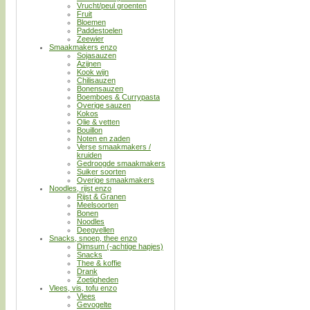
Vrucht/peul groenten
Fruit
Bloemen
Paddestoelen
Zeewier
Smaakmakers enzo
Sojasauzen
Azijnen
Kook wijn
Chilisauzen
Bonensauzen
Boemboes & Currypasta
Overige sauzen
Kokos
Olie & vetten
Bouillon
Noten en zaden
Verse smaakmakers /
kruiden
Gedroogde smaakmakers
Suiker soorten
Overige smaakmakers
Noodles, rijst enzo
Rijst & Granen
Meelsoorten
Bonen
Noodles
Deegvellen
Snacks, snoep, thee enzo
Dimsum (-achtige hapjes)
Snacks
Thee & koffie
Drank
Zoetigheden
Vlees, vis, tofu enzo
Vlees
Gevogelte