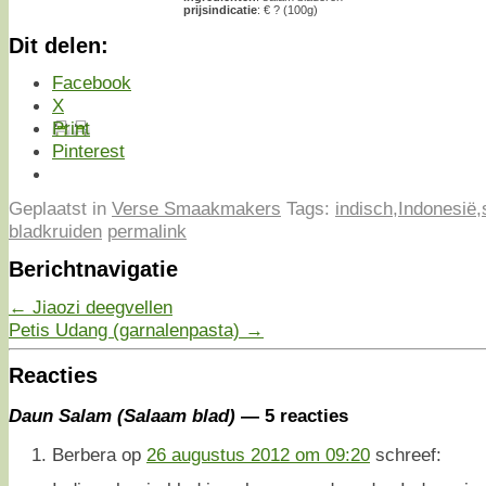
prijsindicatie
: € ? (100g)
Dit delen:
Facebook
X
Print
Pinterest
Geplaatst in
Verse Smaakmakers
Tags:
indisch
,
Indonesië
,
bladkruiden
permalink
Berichtnavigatie
←
Jiaozi deegvellen
Petis Udang (garnalenpasta)
→
Reacties
Daun Salam (Salaam blad)
— 5 reacties
Berbera
op
26 augustus 2012 om 09:20
schreef: