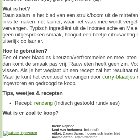
Wat is het?
Daun salam is het blad van een struik/boom uit de mirtefa
niks te maken met laurier, waar het vaak mee wordt vergel
vervangen. Typisch ingrediënt uit de Indonesische en Male
geen uitgesproken smaak, hooguit een beetje citrusachtig en
uiterlijk op laurier.
Hoe te gebruiken?
Een of meer blaadjes kneuzen/verfrommelen en mee laten 
dan komt de smaak pas vrij. Rauw eten heeft geen zin. Voor
vissen. Als je het weglaat uit een recept zal het resultaat n
Maar je kunt het eventueel vervangen door
curry-blaadjes
o
ingevroren en gedroogd te koop.
Tips, weetjes & recepten
Recept:
rendang
(Indisch gestoofd rundvlees)
Wat is er zoal te koop?
merk
: Rapindo
land van herkomst
: Indonesië
etiket
: Daoen Salam, Indonesisch laurier blad
ingrediënten
: salam bladeren