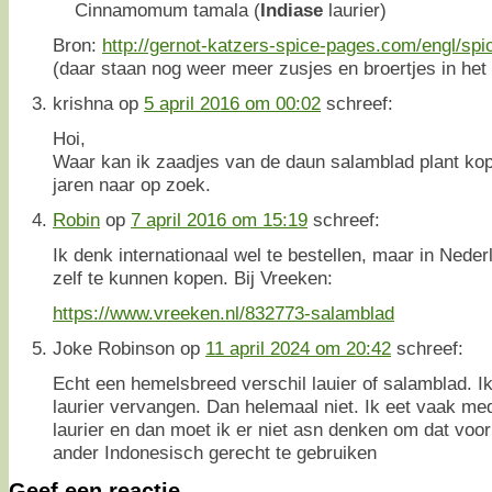
Cinnamomum tamala (
Indiase
laurier)
Bron:
http://gernot-katzers-spice-pages.com/engl/spi
(daar staan nog weer meer zusjes en broertjes in het 
krishna
op
5 april 2016 om 00:02
schreef:
Hoi,
Waar kan ik zaadjes van de daun salamblad plant kope
jaren naar op zoek.
Robin
op
7 april 2016 om 15:19
schreef:
Ik denk internationaal wel te bestellen, maar in Nederla
zelf te kunnen kopen. Bij Vreeken:
https://www.vreeken.nl/832773-salamblad
Joke Robinson
op
11 april 2024 om 20:42
schreef:
Echt een hemelsbreed verschil lauier of salamblad. I
laurier vervangen. Dan helemaal niet. Ik eet vaak me
laurier en dan moet ik er niet asn denken om dat voor
ander Indonesisch gerecht te gebruiken
Geef een reactie