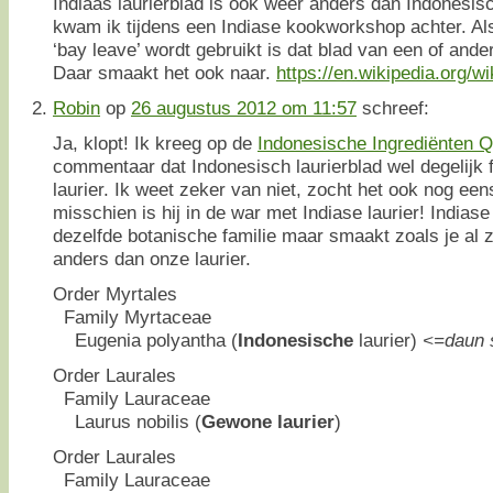
Indiaas laurierblad is ook weer anders dan Indonesis
kwam ik tijdens een Indiase kookworkshop achter. Als
‘bay leave’ wordt gebruikt is dat blad van een of and
Daar smaakt het ook naar.
https://en.wikipedia.org/w
Robin
op
26 augustus 2012 om 11:57
schreef:
Ja, klopt! Ik kreeg op de
Indonesische Ingrediënten Q
commentaar dat Indonesisch laurierblad wel degelijk 
laurier. Ik weet zeker van niet, zocht het ook nog eens
misschien is hij in de war met Indiase laurier! Indiase
dezelfde botanische familie maar smaakt zoals je al 
anders dan onze laurier.
Order Myrtales
Family Myrtaceae
Eugenia polyantha (
Indonesische
laurier)
<=daun 
Order Laurales
Family Lauraceae
Laurus nobilis (
Gewone laurier
)
Order Laurales
Family Lauraceae