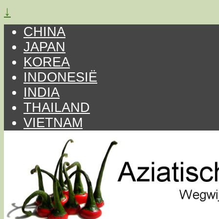
↓
CHINA
JAPAN
KOREA
INDONESIË
INDIA
THAILAND
VIETNAM