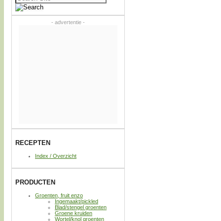
naar:
- advertentie -
RECEPTEN
Index / Overzicht
PRODUCTEN
Groenten, fruit enzo
Ingemaakt/pickled
Blad/stengel groenten
Groene kruiden
Wortel/knol groenten