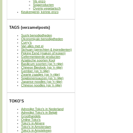
Vis enzo
Sojaproducten
Overig vegetarisch
Keukengerei, kennis enzo
TAGS (verzamelposts)
Sushi benodigdheden
Okonomiyaki benodigdheden
Curry’s
Van alles met ei
Sichuan (gerechten & ingredienten)
Peking Eend (maken of kopen)
Gefermenteerde producten
Aziatische soorten Kool
Basilicum soorten (op ’n rijtje)
Chinese Bieslook (op ’n rijtje)
Gember (op ’n rijtje)
Zwarte zaadjes (op ’n rijtje)
Sojabonensauzen (op ’n rijtje)
Japanse noodles (op ’n rijtje)
Chinese noodles (op ’n rijtje)
TOKO’S
Adreslijst Toko’s in Nederland
Adreslijst Toko’s in België
Groothandels
Online Toko’s
Toko’s in Almere
Toko’s in Amsterdam
Toko’s in Amstelveen