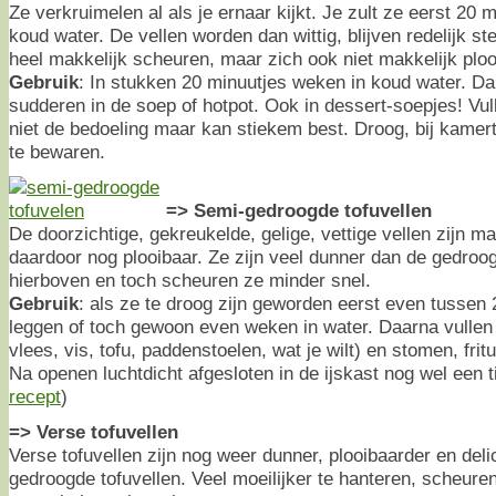
Ze verkruimelen al als je ernaar kijkt. Je zult ze eerst 20
koud water. De vellen worden dan wittig, blijven redelijk st
heel makkelijk scheuren, maar zich ook niet makkelijk ploo
Gebruik
: In stukken 20 minuutjes weken in koud water. Da
sudderen in de soep of hotpot. Ook in dessert-soepjes! Vulle
niet de bedoeling maar kan stiekem best. Droog, bij kamer
te bewaren.
=> Semi-gedroogde tofuvellen
De doorzichtige, gekreukelde, gelige, vettige vellen zijn m
daardoor nog plooibaar. Ze zijn veel dunner dan de gedroo
hierboven en toch scheuren ze minder snel.
Gebruik
: als ze te droog zijn geworden eerst even tussen
leggen of toch gewoon even weken in water. Daarna vullen
vlees, vis, tofu, paddenstoelen, wat je wilt) en stomen, fri
Na openen luchtdicht afgesloten in de ijskast nog wel een t
recept
)
=> Verse tofuvellen
Verse tofuvellen zijn nog weer dunner, plooibaarder en del
gedroogde tofuvellen. Veel moeilijker te hanteren, scheuren