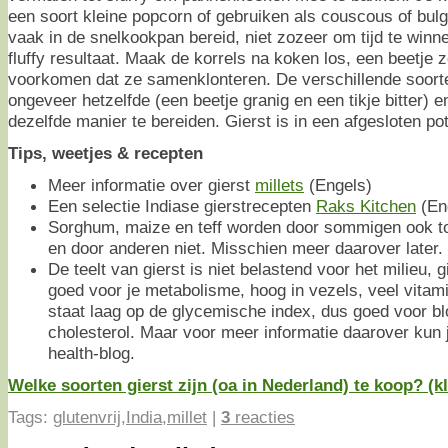
een soort kleine popcorn of gebruiken als couscous of bulgu
vaak in de snelkookpan bereid, niet zozeer om tijd te winn
fluffy resultaat. Maak de korrels na koken los, een beetje 
voorkomen dat ze samenklonteren. De verschillende soort
ongeveer hetzelfde (een beetje granig en een tikje bitter) e
dezelfde manier te bereiden. Gierst is in een afgesloten po
Tips, weetjes & recepten
Meer informatie over gierst
millets
(Engels)
Een selectie Indiase gierstrecepten
Raks Kitchen
(En
Sorghum, maize en teff worden door sommigen ook to
en door anderen niet. Misschien meer daarover later.
De teelt van gierst is niet belastend voor het milieu, g
goed voor je metabolisme, hoog in vezels, veel vitami
staat laag op de glycemische index, dus goed voor bl
cholesterol. Maar voor meer informatie daarover kun 
health-blog.
Welke soorten gierst zijn (oa in Nederland) te koop? (kl
Tags:
glutenvrij
,
India
,
millet
|
3
reacties