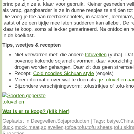
principe zijn ze al klaar voor gebruik. Kleiner gesneden v
als wrap, gangbaarder is ze in dunne reepjes te snijden tot
Die voeg je toe aan roerbakschotels, in salades, loempia’s
laatst of ze een tijdje mee laten sudderen kan allebei. De r
klaar te koop, soms al lekker gemarineerd. Na ontdooien 
in de koelkast.
Tips, weetjes & recepten
Niet verwarren met: die andere
tofuvellen
(yuba). Dat 
bovenop kokende sojamelk vormen, daar voorzichtig 
drogen worden gehangen. Daar zit dus geen stremsel 
Recept:
Cold noodles Sichuan style
(engels)
Meer informatie over wat te doen als:
je tofuvellen aa
Bijzondere verschijningsvorm: tofustrikjes of tofu-knoo
Wat is er te koop? (klik hier)
Geplaatst in
Deegvellen
,
Sojaproducten
|
Tags:
baiye
,
China
duck
,
mock meat
,
sojavellen
,
tofoe
,
tofu
,
tofu sheets
,
tofu skin
5
reacties