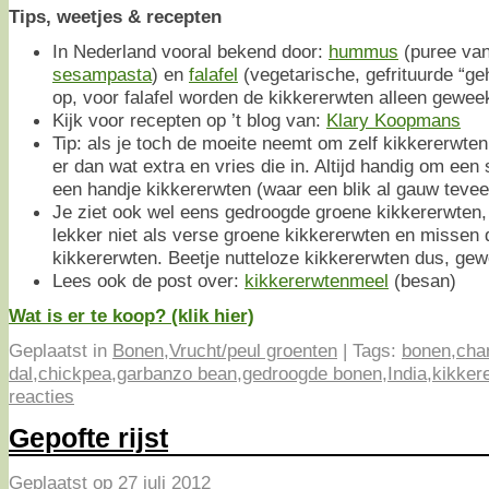
Tips, weetjes & recepten
In Nederland vooral bekend door:
hummus
(puree van
sesampasta
) en
falafel
(vegetarische, gefrituurde “geh
op, voor falafel worden de kikkererwten alleen geweek
Kijk voor recepten op ’t blog van:
Klary Koopmans
Tip: als je toch de moeite neemt om zelf kikkererwte
er dan wat extra en vries die in. Altijd handig om een 
een handje kikkererwten (waar een blik al gauw teveel
Je ziet ook wel eens gedroogde groene kikkererwten, d
lekker niet als verse groene kikkererwten en missen
kikkererwten. Beetje nutteloze kikkererwten dus, gew
Lees ook de post over:
kikkererwtenmeel
(besan)
Wat is er te koop? (klik hier)
Geplaatst in
Bonen
,
Vrucht/peul groenten
|
Tags:
bonen
,
cha
dal
,
chickpea
,
garbanzo bean
,
gedroogde bonen
,
India
,
kikker
reacties
Gepofte rijst
Geplaatst op
27 juli 2012