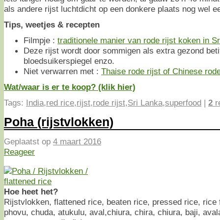
als andere rijst luchtdicht op een donkere plaats nog wel e
Tips, weetjes & recepten
Filmpje :
traditionele manier van rode rijst koken in S
Deze rijst wordt door sommigen als extra gezond betit
bloedsuikerspiegel enzo.
Niet verwarren met :
Thaise rode rijst of Chinese rode 
Wat/waar is er te koop? (klik hier)
Tags:
India
,
red rice
,
rijst
,
rode rijst
,
Sri Lanka
,
superfood
|
2
r
Poha (rijstvlokken)
Geplaatst op
4 maart 2016
Reageer
Hoe heet het?
Rijstvlokken, flattened rice, beaten rice, pressed rice, rice
phovu, chuda, atukulu, aval,chiura, chira, chiura, baji, ava