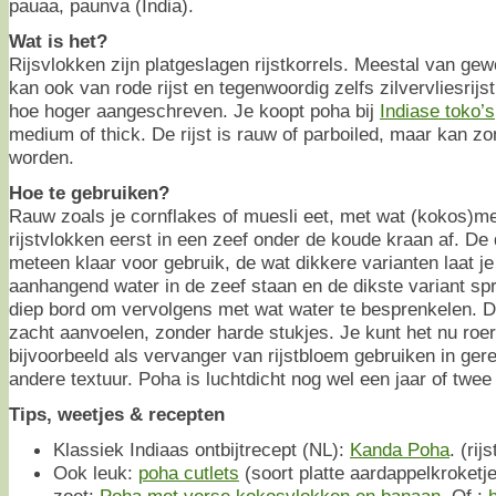
pauaa, paunva (India).
Wat is het?
Rijsvlokken zijn platgeslagen rijstkorrels. Meestal van gewo
kan ook van rode rijst en tegenwoordig zelfs zilvervliesrijs
hoe hoger aangeschreven. Je koopt poha bij
Indiase toko’s
medium of thick. De rijst is rauw of parboiled, maar kan z
worden.
Hoe te gebruiken?
Rauw zoals je cornflakes of muesli eet, met wat (kokos)me
rijstvlokken eerst in een zeef onder de koude kraan af. De 
meteen klaar voor gebruik, de wat dikkere varianten laat j
aanhangend water in de zeef staan en de dikste variant spre
diep bord om vervolgens met wat water te besprenkelen. 
zacht aanvoelen, zonder harde stukjes. Je kunt het nu roe
bijvoorbeeld als vervanger van rijstbloem gebruiken in gere
andere textuur. Poha is luchtdicht nog wel een jaar of twee
Tips, weetjes & recepten
Klassiek Indiaas ontbijtrecept (NL):
Kanda Poha
. (ri
Ook leuk:
poha cutlets
(soort platte aardappelkroketje
zoet:
Poha met verse kokosvlokken en banaan
. Of :