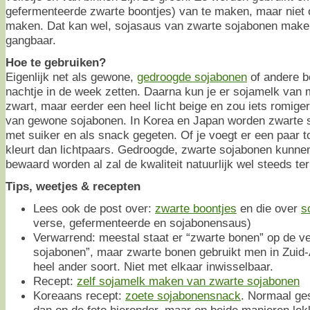
gefermenteerde zwarte boontjes) van te maken, maar niet
maken. Dat kan wel, sojasaus van zwarte sojabonen maken
gangbaar.
Hoe te gebruiken?
Eigenlijk net als gewone,
gedroogde sojabonen
of andere bo
nachtje in de week zetten. Daarna kun je er sojamelk van 
zwart, maar eerder een heel licht beige en zou iets romig
van gewone sojabonen. In Korea en Japan worden zwarte 
met suiker en als snack gegeten. Of je voegt er een paar toe
kleurt dan lichtpaars. Gedroogde, zwarte sojabonen kunne
bewaard worden al zal de kwaliteit natuurlijk wel steeds te
Tips, weetjes & recepten
Lees ook de post over:
zwarte boontjes
en die over
s
verse, gefermenteerde en sojabonensaus)
Verwarrend: meestal staat er “zwarte bonen” op de v
sojabonen”, maar zwarte bonen gebruikt men in Zuid-
heel ander soort. Niet met elkaar inwisselbaar.
Recept:
zelf sojamelk maken van zwarte sojabonen
Koreaans recept:
zoete sojabonensnack
. Normaal ge
dan op de foto hieronder, maar op beide manieren lek