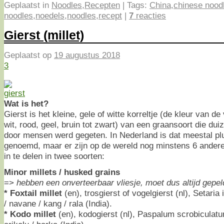
Geplaatst in
Noodles
,
Recepten
|
Tags:
China
,
chinese nood
noodles
,
noedels
,
noodles
,
recept
|
7
reacties
Gierst (millet)
Geplaatst op
19 augustus 2018
3
Wat is het?
Gierst is het kleine, gele of witte korreltje (de kleur van d
wit, rood, geel, bruin tot zwart) van een graansoort die dui
door mensen werd gegeten. In Nederland is dat meestal plu
genoemd, maar er zijn op de wereld nog minstens 6 andere
in te delen in twee soorten:
Minor millets / husked grains
=>
hebben een onverteerbaar vliesje, moet dus altijd gepe
* Foxtail millet
(en), trosgierst of vogelgierst (nl), Setaria i
/ navane / kang / rala (India).
* Kodo millet
(en), kodogierst (nl), Paspalum scrobiculatu