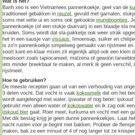
Wat is het?
Banh xeo is een Vietnamees pannenkoekje, geel van de
k
traditioneel gebakken in
reuzel
, gevuld met garnalen, stuk
soms met witte ui en soms ook gekookte
mungboontjes
. J
pannenkoekje (of een stukje daarvan) in een blaadje sla me
kruiden. Soms wordt dat sla-pakketje ook weer strak opge
het in een sausje van
vissaus
, limoensap, suiker en chili
is zo’n pannenkoekje simpelweg gemaakt van rijstmeel en 
soort kant-en-klaar mixen zit eigenlijk altijd ook een klein
meelsoort zoals tapiocameel, maïzena of gewoon tarweblo
iets minder breekbaar te maken, al merk ik geen verschil,
rijstmeel.
Hoe te gebruiken?
De meeste recepten gaan uit van een verhouding van ongev
3 delen vocht. Dat vocht is vaak
kokosmelk
dat om het be
wordt aangelengd met water, ijswater of nog beter: ijskou
gebruikt men alleen water of
kokoswater
en ik zag ook een
ijskoud bier
gaat. Roer meel, kurkuma en vocht met een gar
Met dik beslag krijg je geen dunne pannenkoekjes. Laat het 
nacht rusten voor je begint met bakken. Probeer de flensje
maken, bak ze een minuut of 4 of nog langer tot ze knispe