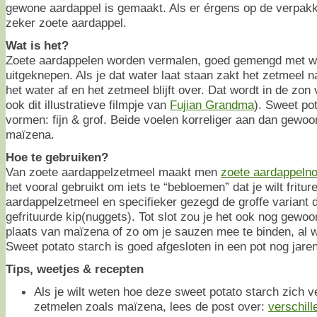
gewone aardappel is gemaakt. Als er érgens op de verpakki
zeker zoete aardappel.
Wat is het?
Zoete aardappelen worden vermalen, goed gemengd met w
uitgeknepen. Als je dat water laat staan zakt het zetmeel 
het water af en het zetmeel blijft over. Dat wordt in de zon
ook dit illustratieve filmpje van
Fujian Grandma
). Sweet po
vormen: fijn & grof. Beide voelen korreliger aan dan gewo
maïzena.
Hoe te gebruiken?
Van zoete aardappelzetmeel maakt men
zoete aardappeln
het vooral gebruikt om iets te “bebloemen” dat je wilt fritur
aardappelzetmeel en specifieker gezegd de groffe variant 
gefrituurde kip(nuggets). Tot slot zou je het ook nog gewo
plaats van maïzena of zo om je sauzen mee te binden, al we
Sweet potato starch is goed afgesloten in een pot nog jare
Tips, weetjes & recepten
Als je wilt weten hoe deze sweet potato starch zich v
zetmelen zoals maïzena, lees de post over:
verschil