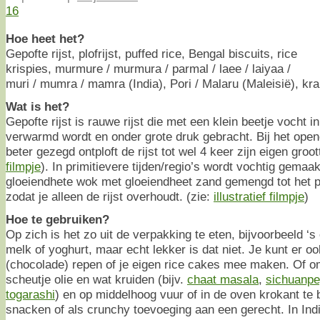
16
Hoe heet het?
Gepofte rijst, plofrijst, puffed rice, Bengal biscuits, rice
krispies, murmure / murmura / parmal / laee / laiyaa /
muri / mumra / mamra (India), Pori / Malaru (Maleisië), kra
Wat is het?
Gepofte rijst is rauwe rijst die met een klein beetje vocht i
verwarmd wordt en onder grote druk gebracht. Bij het opene
beter gezegd ontploft de rijst tot wel 4 keer zijn eigen groot
filmpje
). In primitievere tijden/regio’s wordt vochtig gemaakt
gloeiendhete wok met gloeiendheet zand gemengd tot het 
zodat je alleen de rijst overhoudt. (zie:
illustratief filmpje
)
Hoe te gebruiken?
Op zich is het zo uit de verpakking te eten, bijvoorbeeld ‘
melk of yoghurt, maar echt lekker is dat niet. Je kunt er oo
(chocolade) repen of je eigen rice cakes mee maken. Of
scheutje olie en wat kruiden (bijv.
chaat masala
,
sichuanp
togarashi
) en op middelhoog vuur of in de oven krokant te
snacken of als crunchy toevoeging aan een gerecht. In Ind