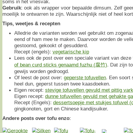
soms in het vriesvak.
Gebruik
: ook als wrapper voor bepaalde dimsum. Zelf geen
moeilijk te ontwarren te zijn. Waarschijnlijk niet of heel kor
Tips, weetjes & recepten
Alledrie de varianten worden wel gebruikt om zogena
eend of ham mee te maken. Daarvoor worden de velle
gestoomd, gekookt of gesudderd.
Recept (engels):
vegetarische kip
Lees ook de post over een speciale variant van deze 
of bean curd sticks genaamd fuzhu (腐竹)
. Dat zijn t
gewijs worden gedroogd.
Of leest de post over:
geperste tofuvellen
. Een soort 
heel dun, geperst tussen twee kaasdoeken.
Eigen recept:
stevige tofuvellen gevuld met pittig va
Eigen recept:
dunne tofuvellen gevuld met gehakte ga
Recept (Engels):
dessertsoepje met stukjes tofuvel (
gingkonoten, gort en Chinese kandijsuiker.
Andere posts over tofu enzo
: