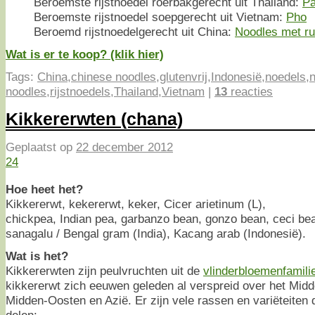
Beroemste rijstnoedel roerbakgerecht uit Thailand:
Pa
Beroemste rijstnoedel soepgerecht uit Vietnam:
Pho
Beroemd rijstnoedelgerecht uit China:
Noodles met ru
Wat is er te koop? (klik hier)
Tags:
China
,
chinese noodles
,
glutenvrij
,
Indonesië
,
noedels
,
noodles
,
rijstnoedels
,
Thailand
,
Vietnam
|
13
reacties
Kikkererwten (chana)
Geplaatst op
22 december 2012
24
Hoe heet het?
Kikkererwt, kekererwt, keker, Cicer arietinum (L),
chickpea, Indian pea, garbanzo bean, gonzo bean, ceci bea
sanagalu / Bengal gram (India), Kacang arab (Indonesië).
Wat is het?
Kikkererwten zijn peulvruchten uit de
vlinderbloemenfamili
kikkererwt zich eeuwen geleden al verspreid over het Midd
Midden-Oosten en Azië. Er zijn vele rassen en variëteiten di
delen: