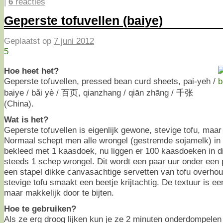
|
6
reacties
Geperste tofuvellen (baiye)
Geplaatst op
7 juni 2012
5
Hoe heet het?
Geperste tofuvellen, pressed bean curd sheets, pai-yeh /
baiye / bǎi yè / 百页, qianzhang / qiān zhāng / 千张
(China).
Wat is het?
Geperste tofuvellen is eigenlijk gewone, stevige tofu, maar
Normaal schept men alle wrongel (gestremde sojamelk) in 
bekleed met 1 kaasdoek, nu liggen er 100 kaasdoeken in d
steeds 1 schep wrongel. Dit wordt een paar uur onder een 
een stapel dikke canvasachtige servetten van tofu overho
stevige tofu smaakt een beetje krijtachtig. De textuur is ee
maar makkelijk door te bijten.
Hoe te gebruiken?
Als ze erg droog lijken kun je ze 2 minuten onderdompelen