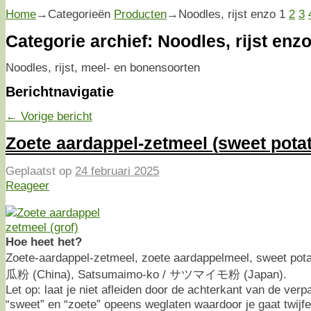
Home
→Categorieën
Producten
→
Noodles, rijst enzo
1
2
3
Categorie archief:
Noodles, rijst enz
Noodles, rijst, meel- en bonensoorten
Berichtnavigatie
←
Vorige bericht
Zoete aardappel-zetmeel (sweet potat
Geplaatst op
24 februari 2025
Reageer
Hoe heet het?
Zoete-aardappel-zetmeel, zoete aardappelmeel, sweet pota
瓜粉 (China), Satsumaimo-ko / サツマイモ粉 (Japan).
Let op: laat je niet afleiden door de achterkant van de ve
“sweet” en “zoete” opeens weglaten waardoor je gaat twijfe