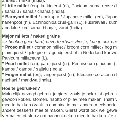
arikelu / harka (India).
* Little millet
(en), kutkigierst (nl), Panicum sumatrense (
/ samalu / sama / chama (India).
* Barnyard millet
/ cockspur / Japanese millet (en), Japa
hanenpoot (nl), Echinochloa crus-galli (L), kudiraivali / kuth
/ oodalu / kodisama, bhagar, varai (India).
Major millets / naked grains
=>
hebben geen hard, onverteerbaar vliesje, kun je ook on
* Proso millet
/ common millet / broom corn millet / hog mill
pluimgierst / gele gierst / goudgierst of in Nederland kort
Panicum miliaceum (L).
* Pearl millet
(en), parelgierst (nl), Pennisetum glaucum (L),
kambu / cambu / sajjalu (India).
* Finger millet
(en), vingergierst (nl), Eleusine coracana (L
nachani / mandwa (India).
Hoe te gebruiken?
Makkelijk gezegd gebruik je gierst zoals je ook rijst gebrui
gewoon koken, stomen, risotto of pilav mee maken, (half)
mee te bakken (vaak in combinatie met andere meelsoorten
andere desserts mee te maken. Gierst wordt ook wel gewe
vermalen tot slurry om pannenkoeken mee te bakken. Je 