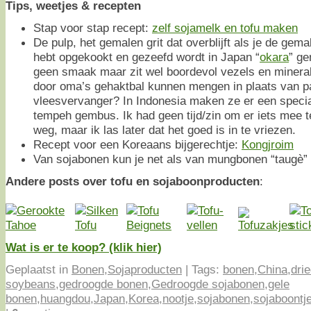
Tips, weetjes & recepten
Stap voor stap recept:
zelf sojamelk en tofu maken
De pulp, het gemalen grit dat overblijft als je de ge
hebt opgekookt en gezeefd wordt in Japan “
okara
” ge
geen smaak maar zit wel boordevol vezels en minera
door oma’s gehaktbal kunnen mengen in plaats van p
vleesvervanger? In Indonesia maken ze er een speci
tempeh gembus. Ik had geen tijd/zin om er iets mee t
weg, maar ik las later dat het goed is in te vriezen.
Recept voor een Koreaans bijgerechtje:
Kongjroim
Van sojabonen kun je net als van mungbonen “taugè
Andere posts over tofu en sojaboonproducten
:
Wat is er te koop? (klik hier)
Geplaatst in
Bonen
,
Sojaproducten
|
Tags:
bonen
,
China
,
dri
soybeans
,
gedroogde bonen
,
Gedroogde sojabonen
,
gele
bonen
,
huangdou
,
Japan
,
Korea
,
nootje
,
sojabonen
,
sojaboontj