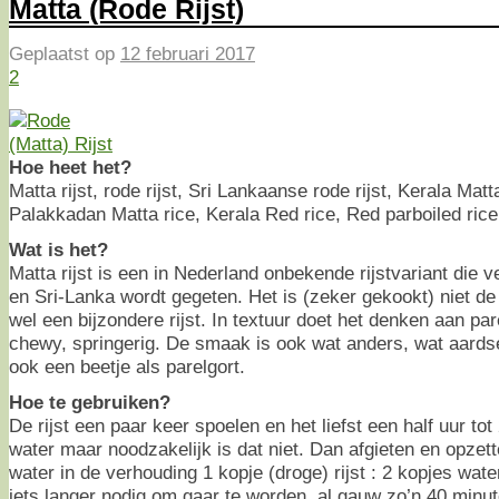
Matta (Rode Rijst)
Geplaatst op
12 februari 2017
2
Hoe heet het?
Matta rijst, rode rijst, Sri Lankaanse rode rijst, Kerala Mat
Palakkadan Matta rice, Kerala Red rice, Red parboiled rice
Wat is het?
Matta rijst is een in Nederland onbekende rijstvariant die v
en Sri-Lanka wordt gegeten. Het is (zeker gekookt) niet de 
wel een bijzondere rijst. In textuur doet het denken aan pare
chewy, springerig. De smaak is ook wat anders, wat aardser
ook een beetje als parelgort.
Hoe te gebruiken?
De rijst een paar keer spoelen en het liefst een half uur to
water maar noodzakelijk is dat niet. Dan afgieten en opzet
water in de verhouding 1 kopje (droge) rijst : 2 kopjes wate
iets langer nodig om gaar te worden, al gauw zo’n 40 minute