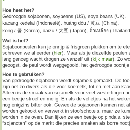
Hoe heet het?
Gedroogde sojabonen, soybeans (US), soya beans (UK),
kacang kedelai (Indonesië), huáng dòu / 黄豆 (China),
kong / 콩 (Korea), daizu / 大豆 (Japan), ถั่วเหลือง (Thailand
Wat is het?
Sojaboonpeulen kun je onrijp & frisgroen plukken om te ete
schreven we al eerder (
hier
). Maar als je diezelfde peulen 
lang genoeg wacht drogen ze vanzelf uit (
kijk maar
). Zo w
geoogst, de peul wordt weggegooid, het gedroogde boontje 
Hoe te gebruiken?
Van gedroogde sojabonen wordt sojamelk gemaakt. De toe
zijn net zo divers als die voor koemelk, tot en met aan kaa
Alleen is de smaak van sojamelk voor veel westerlingen no
een beetje stroef en melig. En als de velletjes na het weke
nog enigzins bitter ook. Geweekte sojabonen kunnen net a
worden gekookt en verwerkt in stoofschotels, maar ze kun
worden in de oven. Dan lijken ze een beetje op pinda’s, ster
“sojanoten” op de markt die precies smaken als borrelnoot