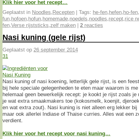
Klik hier voor het recept…
Geplaatst in
Noodles
,
Recepten
|
Tags:
he-fen
,
hefen
,
ho-fen
fun
,
hofoen
,
hofun
,
homemade
,
noedels
,
noodles
,
recept
,
rice n
fen
,
Verse rijststicks
,
zelf maken
|
2
reacties
Nasi kuning (gele rijst)
Geplaatst op
26 september 2014
31
Nasi kuning of nasi koening, letterlijk gele rijst, is een feest
bij hele speciale gelegenheden te eten maar waarom is me 
helemaal geen bewerkelijk recept: je kookt je rijst zoals je
je wat extra smaakmakers toe (kokosmelk, koenjit, djeroe
en wat extra zout). Nasi kuning is niet alleen erg lekker bi
maar ook allerlei Indiase of Thaise curries. Alles wat een z
verdient.
Klik hier voor het recept voor nasi kuning…