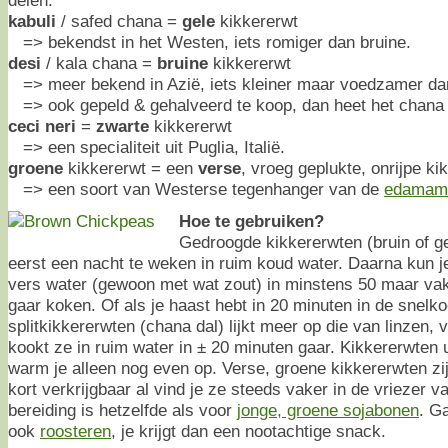
kabuli
/ safed chana =
gele
kikkererwt
=> bekendst in het Westen, iets romiger dan bruine.
desi
/ kala chana =
bruine
kikkererwt
=> meer bekend in Azië, iets kleiner maar voedzamer dan
=> ook gepeld & gehalveerd te koop, dan heet het chana d
ceci neri
=
zwarte
kikkererwt
=> een specialiteit uit Puglia, Italië.
groene
kikkererwt = een
verse
, vroeg geplukte, onrijpe ki
=> een soort van Westerse tegenhanger van de
edamam
Hoe te gebruiken?
Gedroogde kikkererwten (bruin of gee
eerst een nacht te weken in ruim koud water. Daarna kun j
vers water (gewoon met wat zout) in minstens 50 maar vak
gaar koken. Of als je haast hebt in 20 minuten in de snelk
splitkikkererwten (chana dal) lijkt meer op die van linzen, 
kookt ze in ruim water in ± 20 minuten gaar. Kikkererwten uit
warm je alleen nog even op. Verse, groene kikkererwten zi
kort verkrijgbaar al vind je ze steeds vaker in de vriezer v
bereiding is hetzelfde als voor
jonge, groene sojabonen
. G
ook
roosteren
, je krijgt dan een nootachtige snack.