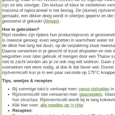
zijn ze iets steviger. Om textuur of kleur te verbeteren v
maizena of tapiocameel in het beslag. De (dunne) rijstvermi
gemaakt, een dikker deeg wordt in sliertjes geperst en die 
gestoomd of gekookt (
filmpje
).
Hoe te gebruiken?
Rijst noodles zijn tijdens hun productieproces al gestoo
is meestal genoeg: even wegzetten in warm/heet water tot z
de dikte hoe lang dat duurt, op de verpakking staat meestal
Daarna verwerken in je gerecht of koud afspoelen en met e
wegzetten voor later gebruik of mengen door een Thaise sa
niet te zacht worden als je ze ook nog wilt wokken. Gaan z
voorweken niet eens nodig, al doe ik dat liever wel. Dunn
rijstvermicelli kun je in een paar seconde op 175°C knapper
Tips, weetjes & recepten
Bij sommige toko’s verkoopt men:
verse rijstvellen
in
Rijstvermicelli niet verwarren met:
glasnoedels
. Glas
hun structuur. Rijstvermicelli wordt bij te lang koken
Klik hier voor:
alle noodles op ‘n rijtje
Recepten
: