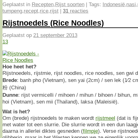
Geplaatst in
Recepten
,
Rijst soorten
|
Tags:
Indonesië
,
nasi
,
tumpeng
,
recept
,
rice
,
rijst
|
31
reacties
Rijstnoedels (Rice Noodles)
Geplaatst op
21 september 2013
13
Hoe heet het?
Rijstnoedels, rijstmie, rijst noodles, rice noodles, sen gwi 
Brede
: banh pho (Vietnam), sen yai (2cm) / sen lek (1⁄2 c
粉 (China)
Dunne
: rijst vermicelli / mihoen / mihun / bihoen / bihun,
hoi (Vietnam), sen mii (Thailand), laksa (Maleisië).
Wat is het?
Om (brede) rijstnoedels te maken wordt
rijstmeel
(dat is f
met water tot een slurrie. Die slurrie wordt in een dun laa
daarna in allerlei diktes gesneden (
filmpje
). Verse rijstnoed
glibberig, maar in het Westen kennen we ze eigenlijk voor