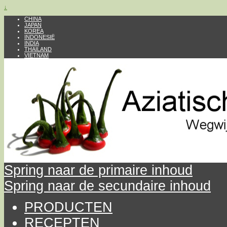
↓
CHINA
JAPAN
KOREA
INDONESIË
INDIA
THAILAND
VIETNAM
Spring naar de primaire inhoud
Spring naar de secundaire inhoud
PRODUCTEN
RECEPTEN