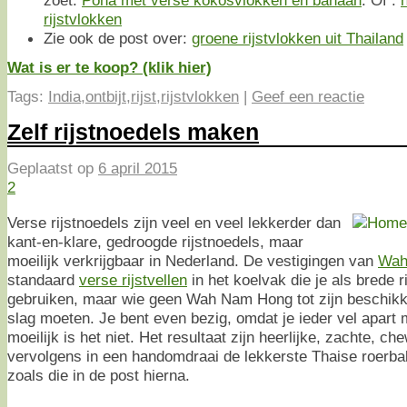
rijstvlokken
Zie ook de post over:
groene rijstvlokken uit Thailand
Wat is er te koop? (klik hier)
Tags:
India
,
ontbijt
,
rijst
,
rijstvlokken
|
Geef een reactie
Zelf rijstnoedels maken
Geplaatst op
6 april 2015
2
Verse rijstnoedels zijn veel en veel lekkerder dan
kant-en-klare, gedroogde rijstnoedels, maar
moeilijk verkrijgbaar in Nederland. De vestigingen van
Wah
standaard
verse rijstvellen
in het koelvak die je als brede 
gebruiken, maar wie geen Wah Nam Hong tot zijn beschikki
slag moeten. Je bent even bezig, omdat je ieder vel apar
moeilijk is het niet. Het resultaat zijn heerlijke, zachte, ch
vervolgens in een handomdraai de lekkerste Thaise roerb
zoals die in de post hierna.