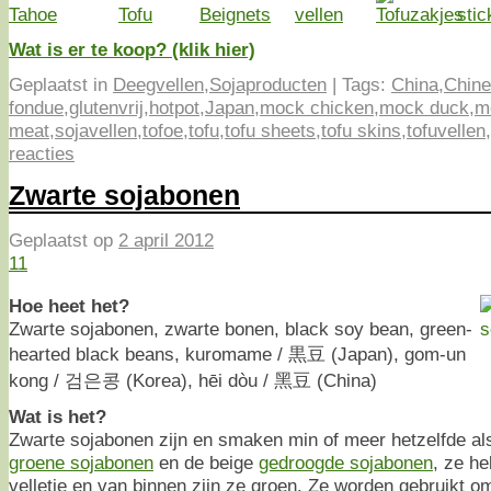
Wat is er te koop? (klik hier)
Geplaatst in
Deegvellen
,
Sojaproducten
|
Tags:
China
,
Chin
fondue
,
glutenvrij
,
hotpot
,
Japan
,
mock chicken
,
mock duck
,
m
meat
,
sojavellen
,
tofoe
,
tofu
,
tofu sheets
,
tofu skins
,
tofuvellen
,
reacties
Zwarte sojabonen
Geplaatst op
2 april 2012
11
Hoe heet het?
Zwarte sojabonen, zwarte bonen, black soy bean, green-
hearted black beans, kuromame / 黒豆 (Japan), gom-un
kong / 검은콩 (Korea), hēi dòu / 黑豆 (China)
Wat is het?
Zwarte sojabonen zijn en smaken min of meer hetzelfde al
groene sojabonen
en de beige
gedroogde sojabonen
, ze h
velletje en van binnen zijn ze groen. Ze worden gebruikt 