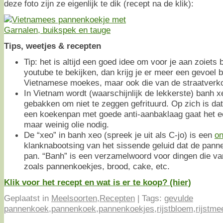
deze foto zijn ze eigenlijk te dik (recept na de klik):
Tips, weetjes & recepten
Tip: het is altijd een goed idee om voor je aan zoiets 
youtube te bekijken, dan krijg je er meer een gevoel b
Vietnamese moekes, maar ook die van de straatverk
In Vietnam wordt (waarschijnlijk de lekkerste) banh xe
gebakken om niet te zeggen gefrituurd. Op zich is da
een koekenpan met goede anti-aanbaklaag gaat het ee
maar weinig olie nodig.
De “xeo” in banh xeo (spreek je uit als C-jo) is een
o
klanknabootsing van het sissende geluid dat de pan
pan. “Banh” is een verzamelwoord voor dingen die v
zoals pannenkoekjes, brood, cake, etc.
Klik voor het recept en wat is er te koop? (hier)
Geplaatst in
Meelsoorten
,
Recepten
|
Tags:
gevulde
pannenkoek
,
pannenkoek
,
pannenkoekjes
,
rijstbloem
,
rijstme