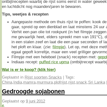
ontbijtrecepten waarbij de rijst soms eerst in water gewee
en luchtdicht nog maanden/jaren te bewaren.
Tips, weetjes & recepten
Aangepaste methode om thuis rijst te poffen: kook de r
gaar, spreid op een dienblad en laat minstens 24 uur 
Verhit een pan olie tot rookpunt (in het filmpje zeggen
me gevaarlijk heet, elders spreekt men van 191°C), do
in een stalen zeef en laat die een paar seconden of la
het ploft en klaar. (zie:
filmpje
). Let op, met deze met
egaal gepoft korreltje, maar een veel grilliger gevormd
Filmpje met een heleboel (snack) recepten met:
gepof
Indiaas recept:
puffed rice upma
(ontbijtrecept waarbi
Wat is er te koop? (klik hier)
Geplaatst in
Rijst soorten
,
Snacks
|
Tags:
China
,
India
,
mamra
,
murmura
,
plofrijst
,
rijst
,
snack
,
Sri Lanka
Gedroogde sojabonen
Geplaatst op
9 juni 2012
6