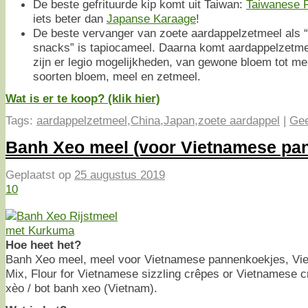
De beste gefrituurde kip komt uit Taiwan:
Taiwanese 
iets beter dan
Japanse Karaage
!
De beste vervanger van zoete aardappelzetmeel als 
snacks” is tapiocameel. Daarna komt aardappelzetme
zijn er legio mogelijkheden, van gewone bloem tot men
soorten bloem, meel en zetmeel.
Wat is er te koop? (klik hier)
Tags:
aardappelzetmeel
,
China
,
Japan
,
zoete aardappel
|
Gee
Banh Xeo meel (voor Vietnamese pa
Geplaatst op
25 augustus 2019
10
Hoe heet het?
Banh Xeo meel, meel voor Vietnamese pannenkoekjes, Vi
Mix, Flour for Vietnamese sizzling crêpes or Vietnamese 
xèo / bot banh xeo (Vietnam).