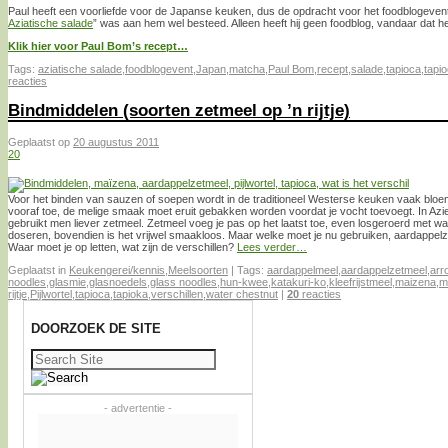
Paul heeft een voorliefde voor de Japanse keuken, dus de opdracht voor het foodblogeve
Aziatische salade
” was aan hem wel besteed. Alleen heeft hij geen foodblog, vandaar dat he
Klik hier voor Paul Bom’s recept…
Tags:
aziatische salade
,
foodblogevent
,
Japan
,
matcha
,
Paul Bom
,
recept
,
salade
,
tapioca
,
tapio
reacties
Bindmiddelen (soorten zetmeel op ’n rijtje)
Geplaatst op
20 augustus 2011
20
Voor het binden van sauzen of soepen wordt in de traditioneel Westerse keuken vaak bloem
vooraf toe, de melige smaak moet eruit gebakken worden voordat je vocht toevoegt. In A
gebruikt men liever zetmeel. Zetmeel voeg je pas op het laatst toe, even losgeroerd met wa
doseren, bovendien is het vrijwel smaakloos. Maar welke moet je nu gebruiken, aardappelze
Waar moet je op letten, wat zijn de verschillen?
Lees verder…
Geplaatst in
Keukengerei/kennis
,
Meelsoorten
|
Tags:
aardappelmeel
,
aardappelzetmeel
,
arr
noodles
,
glasmie
,
glasnoedels
,
glass noodles
,
hun-kwee
,
katakuri-ko
,
kleefrijstmeel
,
maizena
,
m
rijtje
,
Pijlwortel
,
tapioca
,
tapioka
,
verschillen
,
water chestnut
|
20
reacties
DOORZOEK DE SITE
Zoeken
naar:
- advertentie -