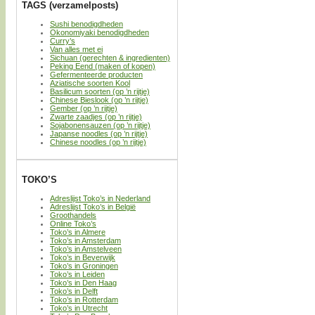
TAGS (verzamelposts)
Sushi benodigdheden
Okonomiyaki benodigdheden
Curry’s
Van alles met ei
Sichuan (gerechten & ingredienten)
Peking Eend (maken of kopen)
Gefermenteerde producten
Aziatische soorten Kool
Basilicum soorten (op ’n rijtje)
Chinese Bieslook (op ’n rijtje)
Gember (op ’n rijtje)
Zwarte zaadjes (op ’n rijtje)
Sojabonensauzen (op ’n rijtje)
Japanse noodles (op ’n rijtje)
Chinese noodles (op ’n rijtje)
TOKO’S
Adreslijst Toko’s in Nederland
Adreslijst Toko’s in België
Groothandels
Online Toko’s
Toko’s in Almere
Toko’s in Amsterdam
Toko’s in Amstelveen
Toko’s in Beverwijk
Toko’s in Groningen
Toko’s in Leiden
Toko’s in Den Haag
Toko’s in Delft
Toko’s in Rotterdam
Toko’s in Utrecht