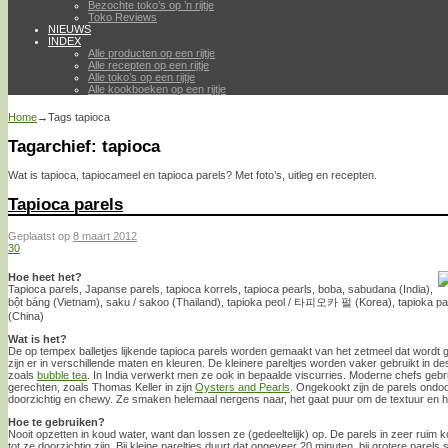
Bezochte toko’s op ’n rijtje
Toko Reviews
NIEUWS
INDEX
Alle producten op een rijtje
Alle recepten op een rijtje
Alle toko’s op een rijtje
Alle kookboeken op een rijtje
Home
→Tags
tapioca
Tagarchief:
tapioca
Wat is tapioca, tapiocameel en tapioca parels? Met foto’s, uitleg en recepten.
Tapioca parels
Geplaatst op
8 maart 2012
30
Hoe heet het?
Tapioca parels, Japanse parels, tapioca korrels, tapioca pearls, boba, sabudana (India),
bột báng (Vietnam), saku / sakoo (Thailand), tapioka peol / 타피오카 펄 (Korea), tapioka 
(China)
Wat is het?
De op tempex balletjes lijkende tapioca parels worden gemaakt van het zetmeel dat wordt 
zijn er in verschillende maten en kleuren. De kleinere pareltjes worden vaker gebruikt in de
zoals
bubble tea
. In India verwerkt men ze ook in bepaalde viscurries. Moderne chefs gebr
gerechten, zoals Thomas Keller in zijn
Oysters and Pearls
. Ongekookt zijn de parels ondoo
doorzichtig en chewy. Ze smaken helemaal nergens naar, het gaat puur om de textuur en het
Hoe te gebruiken?
Nooit opzetten in koud water, want dan lossen ze (gedeeltelijk) op. De parels in zeer ruim
tot ze doorzichtig zijn. Bij kleine pareltjes duurt dat ongeveer 20 minuten, bij grotere parel