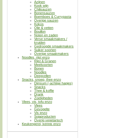
Azijnen
Kook wijn
Chilisauzen
Bonensauzen
Boemboes & Currypasta
Overige sauzen
Kokos
Olie & vetten
Bouillon
Noten en zaden
Verse smaakmakers /
kruiden
Gedroogde smaakmakers
Suiker soorten
Overige smaakmakers
Noodles, rijst enzo
Rijst & Granen
Meelsoorten
Bonen
Noodles
Deegvellen
Snacks, snoep, thee enzo
Dimsum (-achtige hapjes)
Snacks
Thee & koffie
Drank
Zoetigheden
Vlees, vis, tofu enzo
Vlees
Gevogelte
Vis enzo
Sojaproducten
Overig vegetarisch
Keukengerei, kennis enzo