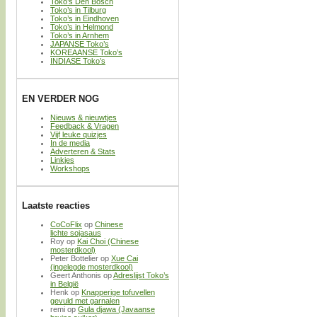
Toko’s Den Bosch
Toko’s in Tilburg
Toko’s in Eindhoven
Toko’s in Helmond
Toko’s in Arnhem
JAPANSE Toko’s
KOREAANSE Toko’s
INDIASE Toko’s
EN VERDER NOG
Nieuws & nieuwtjes
Feedback & Vragen
Vijf leuke quizjes
In de media
Adverteren & Stats
Linkjes
Workshops
Laatste reacties
CoCoFlix
op
Chinese
lichte sojasaus
Roy
op
Kai Choi (Chinese
mosterdkool)
Peter Bottelier
op
Xue Cai
(ingelegde mosterdkool)
Geert Anthonis
op
Adreslijst Toko’s
in België
Henk
op
Knapperige tofuvellen
gevuld met garnalen
remi
op
Gula djawa (Javaanse