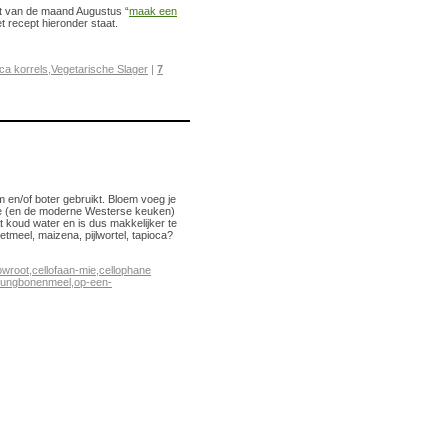
nt van de maand Augustus “
maak een
t recept hieronder staat.
ca korrels
,
Vegetarische Slager
|
7
 en/of boter gebruikt. Bloem voeg je
zie (en de moderne Westerse keuken)
t koud water en is dus makkelijker te
tmeel, maizena, pijlwortel, tapioca?
owroot
,
cellofaan-mie
,
cellophane
ungbonenmeel
,
op-een-