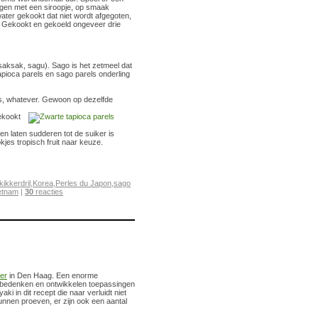
engen met een siroopje, op smaak
ater gekookt dat niet wordt afgegoten,
r. Gekookt en gekoeld ongeveer drie
saksak, sagu). Sago is het zetmeel dat
pioca parels en sago parels onderling
kes, whatever. Gewoon op dezelfde
ekookt
n laten sudderen tot de suiker is
jes tropisch fruit naar keuze.
kikkerdril
,
Korea
,
Perles du Japon
,
sago
etnam
|
30
reacties
er
in Den Haag. Een enorme
Ze bedenken en ontwikkelen toepassingen
aki in dit recept die naar verluidt niet
kunnen proeven, er zijn ook een aantal