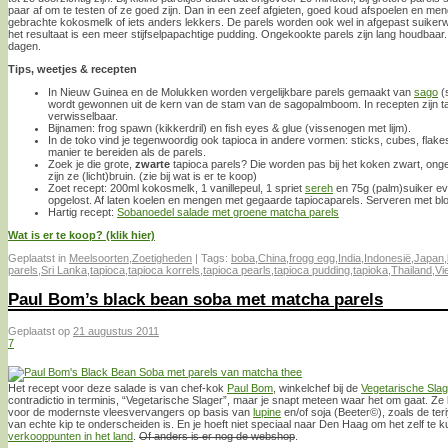
paar af om te testen of ze goed zijn. Dan in een zeef afgieten, goed koud afspoelen en m
gebrachte kokosmelk of iets anders lekkers. De parels worden ook wel in afgepast suikerw
het resultaat is een meer stijfselpapachtige pudding. Ongekookte parels zijn lang houdbaa
dagen.
Tips, weetjes & recepten
In Nieuw Guinea en de Molukken worden vergelijkbare parels gemaakt van
sago
(
wordt gewonnen uit de kern van de stam van de sagopalmboom. In recepten zijn ta
verwisselbaar.
Bijnamen: frog spawn (kikkerdril) en fish eyes & glue (vissenogen met lijm).
In de toko vind je tegenwoordig ook tapioca in andere vormen: sticks, cubes, fla
manier te bereiden als de parels.
Zoek je die grote,
zwarte
tapioca parels? Die worden pas bij het koken zwart, ong
zijn ze (licht)bruin. (zie bij wat is er te koop)
Zoet recept: 200ml kokosmelk, 1 vanillepeul, 1 spriet
sereh
en 75g (palm)suiker eve
opgelost. Af laten koelen en mengen met gegaarde tapiocaparels. Serveren met blok
Hartig recept:
Sobanoedel salade met groene matcha parels
Wat is er te koop? (klik hier)
Geplaatst in
Meelsoorten
,
Zoetigheden
|
Tags:
boba
,
China
,
frogg egg
,
India
,
Indonesië
,
Japan
,
parels
,
Sri Lanka
,
tapioca
,
tapioca korrels
,
tapioca pearls
,
tapioca pudding
,
tapioka
,
Thailand
,
Vi
Paul Bom’s black bean soba met matcha parels
Geplaatst op
21 augustus 2011
7
Het recept voor deze salade is van chef-kok
Paul Bom
, winkelchef bij de
Vegetarische Slag
contradictio in terminis, “Vegetarische Slager”, maar je snapt meteen waar het om gaat. 
voor de modernste vleesvervangers op basis van
lupine
en/of soja (Beeter©), zoals de teriy
van echte kip te onderscheiden is. En je hoeft niet speciaal naar Den Haag om het zelf te 
verkooppunten in het land
.
Of anders is er nog de webshop
.