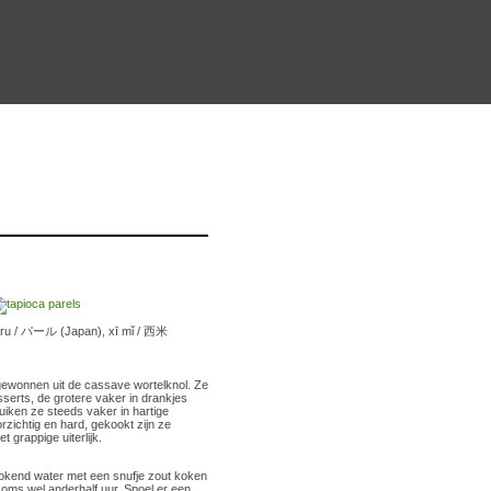
paru / パール (Japan), xī mǐ / 西米
gewonnen uit de cassave wortelknol. Ze
sserts, de grotere vaker in drankjes
uiken ze steeds vaker in hartige
rzichtig en hard, gekookt zijn ze
 grappige uiterlijk.
 kokend water met een snufje zout koken
s soms wel anderhalf uur. Spoel er een