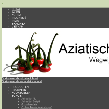
↓
CHINA
JAPAN
KOREA
INDONESIË
INDIA
THAILAND
VIETNAM
Spring naar de primaire inhoud
Spring naar de secundaire inhoud
PRODUCTEN
RECEPTEN
KOOKBOEKEN
TOKO’S
Adreslijst NL
Adreslijst België
Groothandels
Online Toko’s (webshops)