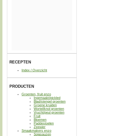
RECEPTEN
Index / Overzicht
PRODUCTEN
Groenten, fruit enzo
Ingemaakt/pickled
Blad/stengel groenten
Groene kruiden
Wortel/knol groenten
Vrucht/peul groenten
Fruit
Bloemen
Paddestoelen
Zeewier
Smaakmakers enzo
Sojasauzen