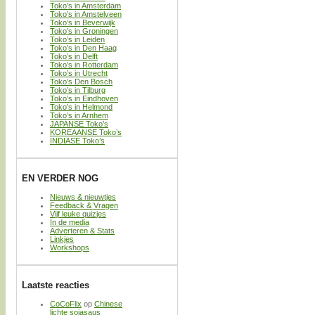
Toko’s in Amsterdam
Toko’s in Amstelveen
Toko’s in Beverwijk
Toko’s in Groningen
Toko’s in Leiden
Toko’s in Den Haag
Toko’s in Delft
Toko’s in Rotterdam
Toko’s in Utrecht
Toko’s Den Bosch
Toko’s in Tilburg
Toko’s in Eindhoven
Toko’s in Helmond
Toko’s in Arnhem
JAPANSE Toko’s
KOREAANSE Toko’s
INDIASE Toko’s
EN VERDER NOG
Nieuws & nieuwtjes
Feedback & Vragen
Vijf leuke quizjes
In de media
Adverteren & Stats
Linkjes
Workshops
Laatste reacties
CoCoFlix
op
Chinese
lichte sojasaus