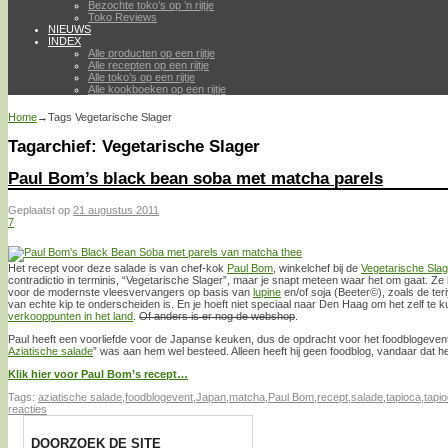
Bezochte toko’s op ’n rijtje
Toko Reviews
NIEUWS
INDEX
Alle producten op een rijtje
Alle recepten op een rijtje
Alle toko’s op een rijtje
Alle kookboeken op een rijtje
Home
→Tags
Vegetarische Slager
Tagarchief:
Vegetarische Slager
Paul Bom’s black bean soba met matcha parels
Geplaatst op
21 augustus 2011
7
Het recept voor deze salade is van chef-kok
Paul Bom
, winkelchef bij de
Vegetarische Slag
contradictio in terminis, “Vegetarische Slager”, maar je snapt meteen waar het om gaat. 
voor de modernste vleesvervangers op basis van
lupine
en/of soja (Beeter©), zoals de teriy
van echte kip te onderscheiden is. En je hoeft niet speciaal naar Den Haag om het zelf te 
verkooppunten in het land
.
Of anders is er nog de webshop
.
Paul heeft een voorliefde voor de Japanse keuken, dus de opdracht voor het foodblogeve
Aziatische salade
” was aan hem wel besteed. Alleen heeft hij geen foodblog, vandaar dat he
Klik hier voor Paul Bom’s recept…
Tags:
aziatische salade
,
foodblogevent
,
Japan
,
matcha
,
Paul Bom
,
recept
,
salade
,
tapioca
,
tapio
reacties
DOORZOEK DE SITE