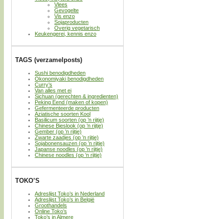
Vlees
Gevogelte
Vis enzo
Sojaproducten
Overig vegetarisch
Keukengerei, kennis enzo
TAGS (verzamelposts)
Sushi benodigdheden
Okonomiyaki benodigdheden
Curry’s
Van alles met ei
Sichuan (gerechten & ingredienten)
Peking Eend (maken of kopen)
Gefermenteerde producten
Aziatische soorten Kool
Basilicum soorten (op ’n rijtje)
Chinese Bieslook (op ’n rijtje)
Gember (op ’n rijtje)
Zwarte zaadjes (op ’n rijtje)
Sojabonensauzen (op ’n rijtje)
Japanse noodles (op ’n rijtje)
Chinese noodles (op ’n rijtje)
TOKO’S
Adreslijst Toko’s in Nederland
Adreslijst Toko’s in België
Groothandels
Online Toko’s
Toko’s in Almere