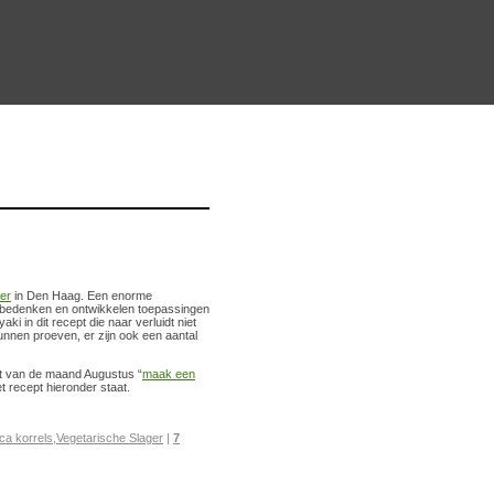
er
in Den Haag. Een enorme
Ze bedenken en ontwikkelen toepassingen
aki in dit recept die naar verluidt niet
kunnen proeven, er zijn ook een aantal
nt van de maand Augustus “
maak een
t recept hieronder staat.
ca korrels
,
Vegetarische Slager
|
7