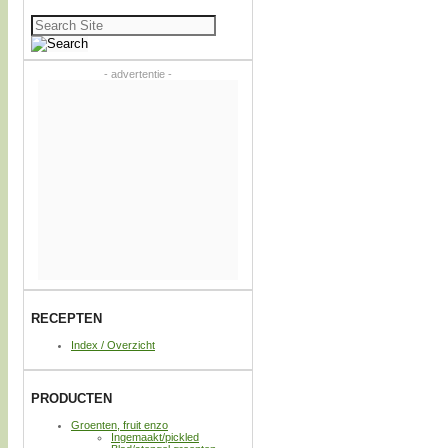
Zoeken
naar:
- advertentie -
RECEPTEN
Index / Overzicht
PRODUCTEN
Groenten, fruit enzo
Ingemaakt/pickled