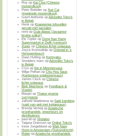
Roy
op
Kai Choi (Chinese
mosterdkool)
Peter Bottelier
op
Xue Cai
(ingelegde mosterdkool)
Geert Anthonis
op
Adreslijst Toko’s
in België
Henk
op
Knapperige tofuvellen
gevuld met garnalen
remi
op
Gula djawa (Javaanse
bruine suiker)
Els Töpfer
op
Dong Nan Hang
Supermarket in Delft (centrum)
Xuper
op
Chinese lichte sojasaus
Joyce Kromodirijo
op
Oriental in ’s
Hertogenbosch
Daan Hutting
op
Konnyaku
Smolders marc
op
Adreslijst Toko’s
in België
Crys
op
Kip in Meestersaus
Wilgo Pelhan
op
Chu Hou Saus
(Kantonese sojabonensaus)
James Clock
op
Chinese
lichte sojasaus
Bink Melcherts
op
Feedback &
Vragen
Marjan
op
Thaise groene
currypasta
JaRoW Wattimena
op
Saté kambing
(saté van geit met ketjapsaus)
Brenda Verheij
op
Aziatische
groothandels, importeurs en
distributeurs
paul idi
op
Vindaloo
Tatjana Driessen
op
Online Toko’s
Irene Jongebloed
op
Wah Nam
Hong in Amsterdam (Duivendrecht)
Robin
op
Aziatische groothandels,