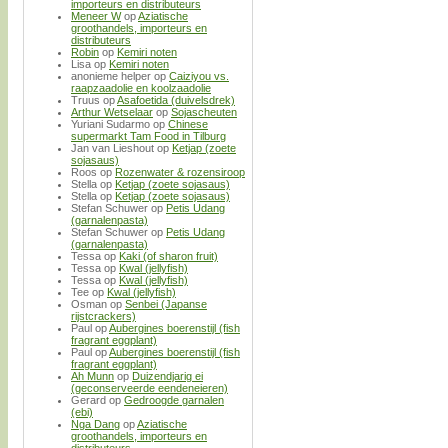
importeurs en distributeurs
Meneer W
op
Aziatische
groothandels, importeurs en
distributeurs
Robin
op
Kemiri noten
Lisa
op
Kemiri noten
anonieme helper
op
Caiziyou vs.
raapzaadolie en koolzaadolie
Truus
op
Asafoetida (duivelsdrek)
Arthur Wetselaar
op
Sojascheuten
Yuriani Sudarmo
op
Chinese
supermarkt Tam Food in Tilburg
Jan van Lieshout
op
Ketjap (zoete
sojasaus)
Roos
op
Rozenwater & rozensiroop
Stella
op
Ketjap (zoete sojasaus)
Stella
op
Ketjap (zoete sojasaus)
Stefan Schuwer
op
Petis Udang
(garnalenpasta)
Stefan Schuwer
op
Petis Udang
(garnalenpasta)
Tessa
op
Kaki (of sharon fruit)
Tessa
op
Kwal (jellyfish)
Tessa
op
Kwal (jellyfish)
Tee
op
Kwal (jellyfish)
Osman
op
Senbei (Japanse
rijstcrackers)
Paul
op
Aubergines boerenstijl (fish
fragrant eggplant)
Paul
op
Aubergines boerenstijl (fish
fragrant eggplant)
Ah Munn
op
Duizendjarig ei
(geconserveerde eendeneieren)
Gerard
op
Gedroogde garnalen
(ebi)
Nga Dang
op
Aziatische
groothandels, importeurs en
distributeurs