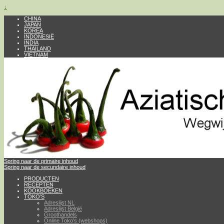
↓
CHINA
JAPAN
KOREA
INDONESIË
INDIA
THAILAND
VIETNAM
Spring naar de primaire inhoud
Spring naar de secundaire inhoud
PRODUCTEN
RECEPTEN
KOOKBOEKEN
TOKO’S
Adreslijst NL
Adreslijst België
Groothandels
Online Toko’s (webshops)