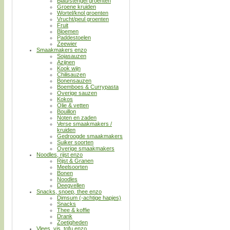
Blad/stengel groenten
Groene kruiden
Wortel/knol groenten
Vrucht/peul groenten
Fruit
Bloemen
Paddestoelen
Zeewier
Smaakmakers enzo
Sojasauzen
Azijnen
Kook wijn
Chilisauzen
Bonensauzen
Boemboes & Currypasta
Overige sauzen
Kokos
Olie & vetten
Bouillon
Noten en zaden
Verse smaakmakers /
kruiden
Gedroogde smaakmakers
Suiker soorten
Overige smaakmakers
Noodles, rijst enzo
Rijst & Granen
Meelsoorten
Bonen
Noodles
Deegvellen
Snacks, snoep, thee enzo
Dimsum (-achtige hapjes)
Snacks
Thee & koffie
Drank
Zoetigheden
Vlees, vis, tofu enzo