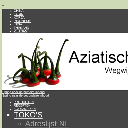
↓
CHINA
JAPAN
KOREA
INDONESIË
INDIA
THAILAND
VIETNAM
Spring naar de primaire inhoud
Spring naar de secundaire inhoud
PRODUCTEN
RECEPTEN
KOOKBOEKEN
TOKO’S
Adreslijst NL