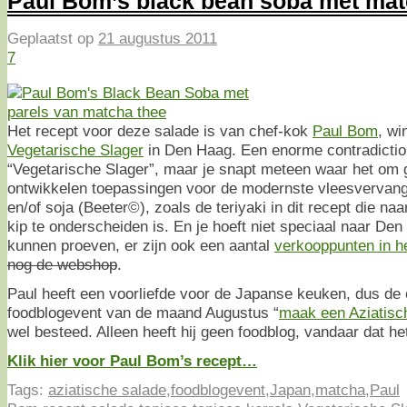
Paul Bom’s black bean soba met mat
Geplaatst op
21 augustus 2011
7
Het recept voor deze salade is van chef-kok
Paul Bom
, wi
Vegetarische Slager
in Den Haag. Een enorme contradictio 
“Vegetarische Slager”, maar je snapt meteen waar het om 
ontwikkelen toepassingen voor de modernste vleesvervan
en/of soja (Beeter©), zoals de teriyaki in dit recept die naa
kip te onderscheiden is. En je hoeft niet speciaal naar Den
kunnen proeven, er zijn ook een aantal
verkooppunten in he
nog de webshop
.
Paul heeft een voorliefde voor de Japanse keuken, dus de 
foodblogevent van de maand Augustus “
maak een Aziatisc
wel besteed. Alleen heeft hij geen foodblog, vandaar dat he
Klik hier voor Paul Bom’s recept…
Tags:
aziatische salade
,
foodblogevent
,
Japan
,
matcha
,
Paul