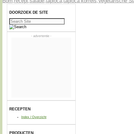
Bom
,
recept
,
salade
,
tapioca
,
tapioca korrels
,
Vegetarische Sl
DOORZOEK DE SITE
Zoeken
naar:
- advertentie -
RECEPTEN
Index / Overzicht
PRODUCTEN