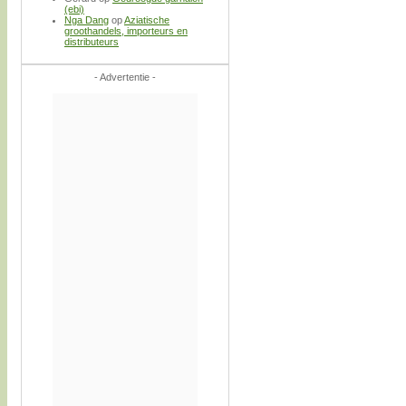
(ebi)
Nga Dang
op
Aziatische
groothandels, importeurs en
distributeurs
- Advertentie -