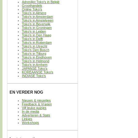
Adreslijst Toko’s in België
Groothandels
Online Toko’s
Toko’s in Almere
Toko’s in Amsterdam
Toko’s in Amstelveen
Toko’s in Beverwijk
Toko’s in Groningen
Toko’s in Leiden
Toko’s in Den Haag
Toko’s in Delft
Toko’s in Rotterdam
Toko’s in Utrecht
Toko’s Den Bosch
Toko’s in Tilburg
Toko’s in Eindhoven
Toko’s in Helmond
Toko’s in Arnhem
JAPANSE Toko’s
KOREAANSE Toko’s
INDIASE Toko’s
EN VERDER NOG
Nieuws & nieuwtjes
Feedback & Vragen
Vijf leuke quizjes
In de media
Adverteren & Stats
Linkjes
Workshops