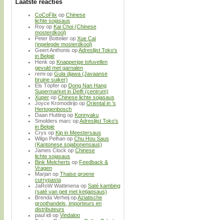
Laatste reacties
CoCoFlix
op
Chinese
lichte sojasaus
Roy
op
Kai Choi (Chinese
mosterdkool)
Peter Bottelier
op
Xue Cai
(ingelegde mosterdkool)
Geert Anthonis
op
Adreslijst Toko’s
in België
Henk
op
Knapperige tofuvellen
gevuld met garnalen
remi
op
Gula djawa (Javaanse
bruine suiker)
Els Töpfer
op
Dong Nan Hang
Supermarket in Delft (centrum)
Xuper
op
Chinese lichte sojasaus
Joyce Kromodirijo
op
Oriental in ’s
Hertogenbosch
Daan Hutting
op
Konnyaku
Smolders marc
op
Adreslijst Toko’s
in België
Crys
op
Kip in Meestersaus
Wilgo Pelhan
op
Chu Hou Saus
(Kantonese sojabonensaus)
James Clock
op
Chinese
lichte sojasaus
Bink Melcherts
op
Feedback &
Vragen
Marjan
op
Thaise groene
currypasta
JaRoW Wattimena
op
Saté kambing
(saté van geit met ketjapsaus)
Brenda Verheij
op
Aziatische
groothandels, importeurs en
distributeurs
paul idi
op
Vindaloo