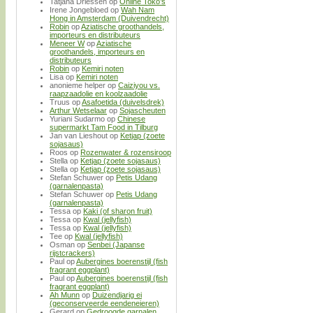
Tatjana Driessen
op
Online Toko’s
Irene Jongebloed
op
Wah Nam
Hong in Amsterdam (Duivendrecht)
Robin
op
Aziatische groothandels,
importeurs en distributeurs
Meneer W
op
Aziatische
groothandels, importeurs en
distributeurs
Robin
op
Kemiri noten
Lisa
op
Kemiri noten
anonieme helper
op
Caiziyou vs.
raapzaadolie en koolzaadolie
Truus
op
Asafoetida (duivelsdrek)
Arthur Wetselaar
op
Sojascheuten
Yuriani Sudarmo
op
Chinese
supermarkt Tam Food in Tilburg
Jan van Lieshout
op
Ketjap (zoete
sojasaus)
Roos
op
Rozenwater & rozensiroop
Stella
op
Ketjap (zoete sojasaus)
Stella
op
Ketjap (zoete sojasaus)
Stefan Schuwer
op
Petis Udang
(garnalenpasta)
Stefan Schuwer
op
Petis Udang
(garnalenpasta)
Tessa
op
Kaki (of sharon fruit)
Tessa
op
Kwal (jellyfish)
Tessa
op
Kwal (jellyfish)
Tee
op
Kwal (jellyfish)
Osman
op
Senbei (Japanse
rijstcrackers)
Paul
op
Aubergines boerenstijl (fish
fragrant eggplant)
Paul
op
Aubergines boerenstijl (fish
fragrant eggplant)
Ah Munn
op
Duizendjarig ei
(geconserveerde eendeneieren)
Gerard
op
Gedroogde garnalen