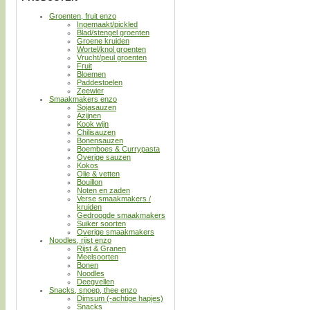
Groenten, fruit enzo
Ingemaakt/pickled
Blad/stengel groenten
Groene kruiden
Wortel/knol groenten
Vrucht/peul groenten
Fruit
Bloemen
Paddestoelen
Zeewier
Smaakmakers enzo
Sojasauzen
Azijnen
Kook wijn
Chilisauzen
Bonensauzen
Boemboes & Currypasta
Overige sauzen
Kokos
Olie & vetten
Bouillon
Noten en zaden
Verse smaakmakers /
kruiden
Gedroogde smaakmakers
Suiker soorten
Overige smaakmakers
Noodles, rijst enzo
Rijst & Granen
Meelsoorten
Bonen
Noodles
Deegvellen
Snacks, snoep, thee enzo
Dimsum (-achtige hapjes)
Snacks