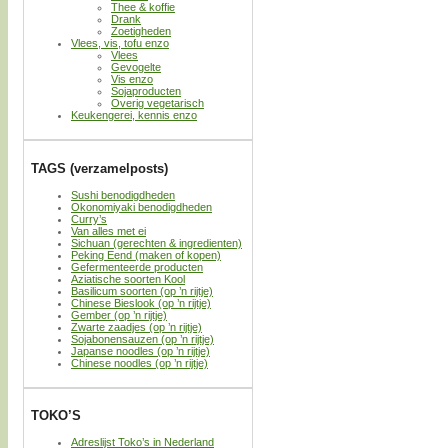
Thee & koffie
Drank
Zoetigheden
Vlees, vis, tofu enzo
Vlees
Gevogelte
Vis enzo
Sojaproducten
Overig vegetarisch
Keukengerei, kennis enzo
TAGS (verzamelposts)
Sushi benodigdheden
Okonomiyaki benodigdheden
Curry’s
Van alles met ei
Sichuan (gerechten & ingredienten)
Peking Eend (maken of kopen)
Gefermenteerde producten
Aziatische soorten Kool
Basilicum soorten (op ’n rijtje)
Chinese Bieslook (op ’n rijtje)
Gember (op ’n rijtje)
Zwarte zaadjes (op ’n rijtje)
Sojabonensauzen (op ’n rijtje)
Japanse noodles (op ’n rijtje)
Chinese noodles (op ’n rijtje)
TOKO’S
Adreslijst Toko’s in Nederland