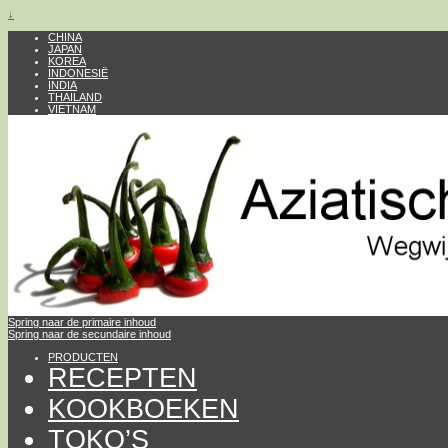
↓
CHINA
JAPAN
KOREA
INDONESIË
INDIA
THAILAND
VIETNAM
Spring naar de primaire inhoud
Spring naar de secundaire inhoud
PRODUCTEN
RECEPTEN
KOOKBOEKEN
TOKO’S