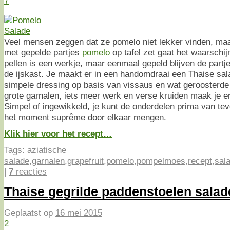
7
Veel mensen zeggen dat ze pomelo niet lekker vinden, maar
met gepelde partjes
pomelo
op tafel zet gaat het waarschij
pellen is een werkje, maar eenmaal gepeld blijven de partj
de ijskast. Je maakt er in een handomdraai een Thaise sa
simpele dressing op basis van vissaus en wat geroosterd
grote garnalen, iets meer werk en verse kruiden maak je er
Simpel of ingewikkeld, je kunt de onderdelen prima van te
het moment suprême door elkaar mengen.
Klik hier voor het recept…
Tags:
aziatische
salade
,
garnalen
,
grapefruit
,
pomelo
,
pompelmoes
,
recept
,
sal
|
7
reacties
Thaise gegrilde paddenstoelen salad
Geplaatst op
16 mei 2015
2