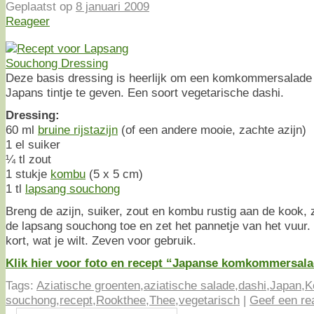
Geplaatst op
8 januari 2009
Reageer
Deze basis dressing is heerlijk om een komkommersalade
Japans tintje te geven. Een soort vegetarische dashi.
Dressing:
60 ml
bruine rijstazijn
(of een andere mooie, zachte azijn)
1 el suiker
¼ tl zout
1 stukje
kombu
(5 x 5 cm)
1 tl
lapsang souchong
Breng de azijn, suiker, zout en kombu rustig aan de kook,
de lapsang souchong toe en zet het pannetje van het vuur.
kort, wat je wilt. Zeven voor gebruik.
Klik hier voor foto en recept “Japanse komkommersal
Tags:
Aziatische groenten
,
aziatische salade
,
dashi
,
Japan
,
K
souchong
,
recept
,
Rookthee
,
Thee
,
vegetarisch
|
Geef een re