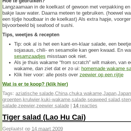
Hoe te gebruiken?
Langzaamaan in de koelkast of gewoon met verpakking en 
bakje lauw water. Daarna meteen te gebruiken. (hoewel waa
een tijdje houdbaar in de koelkast) Als extra hapje, voorger
bijvoorbeeld bij seafood of sushi.
Tips, weetjes & recepten
Tip: ook al is het een kant-en-klaar salade, een beetj
sojasaus, chili- en sesamolie kan geen kwaad. En wa
sesamzaadjes
misstaan ook niet.
Als je thuis wakame “from scratch” wilt maken, van 
wakame, dan ziet dat er zo ui:
homemade wakame sa
Klik hier voor: alle posts over
zeewier op een rijtje
Wat is er te koop? (klik hier)
Tags:
aziatische salade
,
China
,
chuka wakame
,
Japan
,
Japan
groenten
,
krulwier
,
kuki-wakame
,
salade
,
seaweed salad
,
sten
salade
,
zeewier
,
zeewier salade
|
14
reacties
Tiger salad (Lao Hu Cai)
Geplaatst op
14 maart 2009