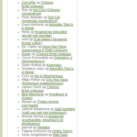
CoCoFlix
op
Chinese
lichte sojasaus
Roy
op
Kai Choi (Chinese
mosterdkool)
Peter Bottelier
op
Xue Cai
(ingelegde mosterdkool)
Geert Anthonis
op
Adreslijst Toko’s
in België
Henk
op
Knapperige tofuvellen
gevuld met garnalen
remi
op
Gula djawa (Javaanse
bruine suiker)
Els Töpfer
op
Dong Nan Hang
Supermarket in Delft (centrum)
Xuper
op
Chinese lichte sojasaus
Joyce Kromodirijo
op
Oriental in ’s
Hertogenbosch
Daan Hutting
op
Konnyaku
Smolders marc
op
Adreslijst Toko’s
in België
Crys
op
Kip in Meestersaus
Wilgo Pelhan
op
Chu Hou Saus
(Kantonese sojabonensaus)
James Clock
op
Chinese
lichte sojasaus
Bink Melcherts
op
Feedback &
Vragen
Marjan
op
Thaise groene
currypasta
JaRoW Wattimena
op
Saté kambing
(saté van geit met ketjapsaus)
Brenda Verheij
op
Aziatische
groothandels, importeurs en
distributeurs
paul idi
op
Vindaloo
Tatjana Driessen
op
Online Toko’s
Irene Jongebloed
op
Wah Nam