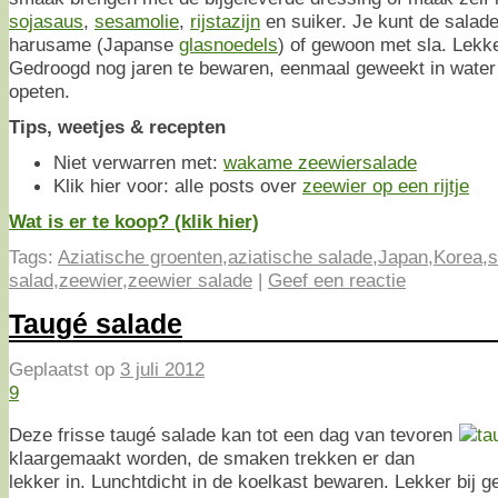
sojasaus
,
sesamolie
,
rijstazijn
en suiker. Je kunt de salad
harusame (Japanse
glasnoedels
) of gewoon met sla. Lekker 
Gedroogd nog jaren te bewaren, eenmaal geweekt in water 
opeten.
Tips, weetjes & recepten
Niet verwarren met:
wakame zeewiersalade
Klik hier voor: alle posts over
zeewier op een rijtje
Wat is er te koop? (klik hier)
Tags:
Aziatische groenten
,
aziatische salade
,
Japan
,
Korea
,
s
salad
,
zeewier
,
zeewier salade
|
Geef een reactie
Taugé salade
Geplaatst op
3 juli 2012
9
Deze frisse taugé salade kan tot een dag van tevoren
klaargemaakt worden, de smaken trekken er dan
lekker in. Lunchtdicht in de koelkast bewaren. Lekker bij 