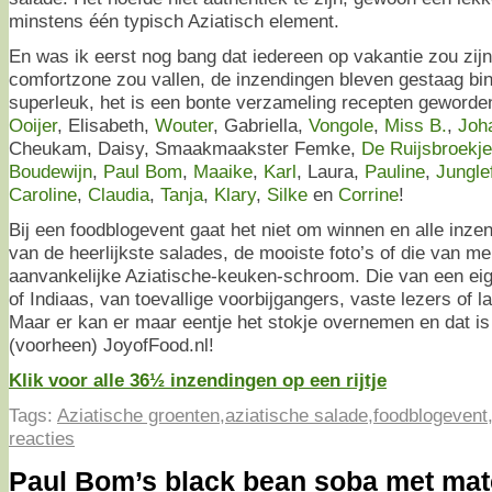
minstens één typisch Aziatisch element.
En was ik eerst nog bang dat iedereen op vakantie zou zijn
comfortzone zou vallen, de inzendingen bleven gestaag bi
superleuk, het is een bonte verzameling recepten geword
Ooijer
, Elisabeth,
Wouter
, Gabriella,
Vongole
,
Miss B.
,
Joh
Cheukam, Daisy, Smaakmaakster Femke,
De Ruijsbroekj
Boudewijn
,
Paul Bom
,
Maaike
,
Karl
, Laura,
Pauline
,
Jungle
Caroline
,
Claudia
,
Tanja
,
Klary
,
Silke
en
Corrine
!
Bij een foodblogevent gaat het niet om winnen en alle inzend
van de heerlijkste salades, de mooiste foto’s of die van 
aanvankelijke Aziatische-keuken-schroom. Die van een eig
of Indiaas, van toevallige voorbijgangers, vaste lezers of 
Maar er kan er maar eentje het stokje overnemen en dat 
(voorheen) JoyofFood.nl!
Klik voor alle 36½ inzendingen op een rijtje
Tags:
Aziatische groenten
,
aziatische salade
,
foodblogevent
reacties
Paul Bom’s black bean soba met mat