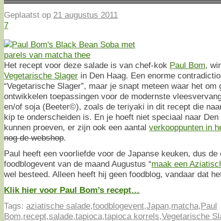
Geplaatst op
21 augustus 2011
7
Het recept voor deze salade is van chef-kok
Paul Bom
, wi
Vegetarische Slager
in Den Haag. Een enorme contradictio 
“Vegetarische Slager”, maar je snapt meteen waar het om 
ontwikkelen toepassingen voor de modernste vleesvervan
en/of soja (Beeter©), zoals de teriyaki in dit recept die naa
kip te onderscheiden is. En je hoeft niet speciaal naar Den
kunnen proeven, er zijn ook een aantal
verkooppunten in he
nog de webshop
.
Paul heeft een voorliefde voor de Japanse keuken, dus de 
foodblogevent van de maand Augustus “
maak een Aziatisc
wel besteed. Alleen heeft hij geen foodblog, vandaar dat he
Klik hier voor Paul Bom’s recept…
Tags:
aziatische salade
,
foodblogevent
,
Japan
,
matcha
,
Paul
Bom
,
recept
,
salade
,
tapioca
,
tapioca korrels
,
Vegetarische Sl