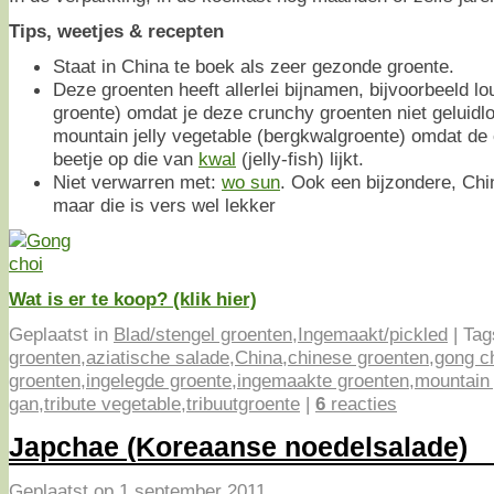
Tips, weetjes & recepten
Staat in China te boek als zeer gezonde groente.
Deze groenten heeft allerlei bijnamen, bijvoorbeeld lo
groente) omdat je deze crunchy groenten niet geluidl
mountain jelly vegetable (bergkwalgroente) omdat de
beetje op die van
kwal
(jelly-fish) lijkt.
Niet verwarren met:
wo sun
. Ook een bijzondere, Chi
maar die is vers wel lekker
Wat is er te koop? (klik hier)
Geplaatst in
Blad/stengel groenten
,
Ingemaakt/pickled
|
Tag
groenten
,
aziatische salade
,
China
,
chinese groenten
,
gong c
groenten
,
ingelegde groente
,
ingemaakte groenten
,
mountain 
gan
,
tribute vegetable
,
tribuutgroente
|
6
reacties
Japchae (Koreaanse noedelsalade)
Geplaatst op
1 september 2011