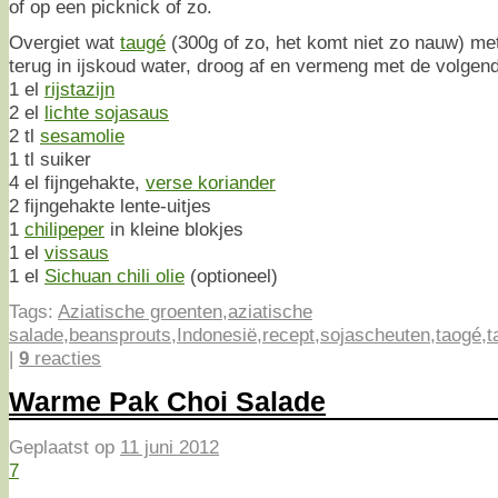
of op een picknick of zo.
Overgiet wat
taugé
(300g of zo, het komt niet zo nauw) met
terug in ijskoud water, droog af en vermeng met de volgend
1 el
rijstazijn
2 el
lichte sojasaus
2 tl
sesamolie
1 tl suiker
4 el fijngehakte,
verse koriander
2 fijngehakte lente-uitjes
1
chilipeper
in kleine blokjes
1 el
vissaus
1 el
Sichuan chili olie
(optioneel)
Tags:
Aziatische groenten
,
aziatische
salade
,
beansprouts
,
Indonesië
,
recept
,
sojascheuten
,
taogé
,
t
|
9
reacties
Warme Pak Choi Salade
Geplaatst op
11 juni 2012
7