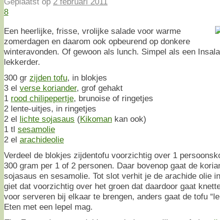
Geplaatst op
2 februari 2011
8
Een heerlijke, frisse, vrolijke salade voor warme
zomerdagen en daarom ook opbeurend op donkere
winteravonden. Of gewoon als lunch. Simpel als een Insal
lekkerder.
300 gr
zijden tofu
, in blokjes
3 el
verse koriander
, grof gehakt
1
rood chilipepertje
, brunoise of ringetjes
2 lente-uitjes, in ringetjes
2 el
lichte sojasaus
(
Kikoman
kan ook)
1 tl
sesamolie
2 el
arachideolie
Verdeel de blokjes zijdentofu voorzichtig over 1 persoons
300 gram per 1 of 2 personen. Daar bovenop gaat de koriand
sojasaus en sesamolie. Tot slot verhit je de arachide olie i
giet dat voorzichtig over het groen dat daardoor gaat knett
voor serveren bij elkaar te brengen, anders gaat de tofu “l
Eten met een lepel mag.