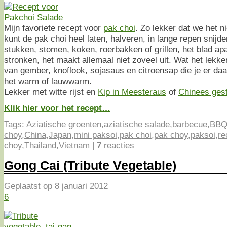
Mijn favoriete recept voor
pak choi
. Zo lekker dat we het n
kunt de pak choi heel laten, halveren, in lange repen snijden
stukken, stomen, koken, roerbakken of grillen, het blad ap
stronken, het maakt allemaal niet zoveel uit. Wat het lekke
van gember, knoflook, sojasaus en citroensap die je er daa
het warm of lauwwarm.
Lekker met witte rijst en
Kip in Meesteraus
of
Chinees ges
Klik hier voor het recept…
Tags:
Aziatische groenten
,
aziatische salade
,
barbecue
,
BB
choy
,
China
,
Japan
,
mini paksoi
,
pak choi
,
pak choy
,
paksoi
,
re
choy
,
Thailand
,
Vietnam
|
7
reacties
Gong Cai (Tribute Vegetable)
Geplaatst op
8 januari 2012
6