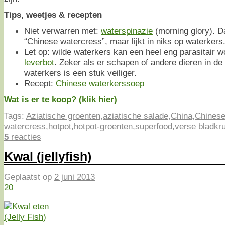
Tips, weetjes & recepten
Niet verwarren met:
waterspinazie
(morning glory). 
“Chinese watercress”, maar lijkt in niks op waterkers
Let op: wilde waterkers kan een heel eng parasitair 
leverbot
. Zeker als er schapen of andere dieren in d
waterkers is een stuk veiliger.
Recept:
Chinese waterkerssoep
Wat is er te koop? (klik hier)
Tags:
Aziatische groenten
,
aziatische salade
,
China
,
Chinese
watercress
,
hotpot
,
hotpot-groenten
,
superfood
,
verse bladkr
5
reacties
Kwal (jellyfish)
Geplaatst op
2 juni 2013
20