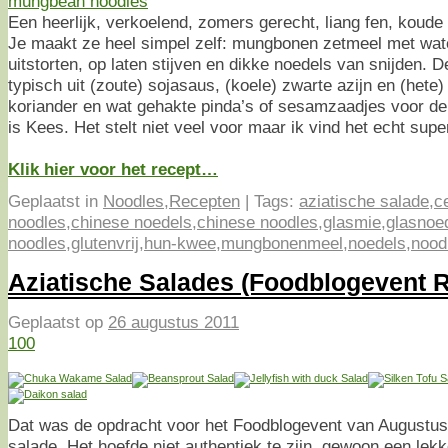
Een heerlijk, verkoelend, zomers gerecht, liang fen, koud
Je maakt ze heel simpel zelf: mungbonen zetmeel met wat
uitstorten, op laten stijven en dikke noedels van snijden. 
typisch uit (zoute) sojasaus, (koele) zwarte azijn en (hete) c
koriander en wat gehakte pinda’s of sesamzaadjes voor de
is Kees. Het stelt niet veel voor maar ik vind het echt supe
Klik hier voor het recept…
Geplaatst in
Noodles
,
Recepten
|
Tags:
aziatische salade
,
c
noodles
,
chinese noedels
,
chinese noodles
,
glasmie
,
glasnoe
noodles
,
glutenvrij
,
hun-kwee
,
mungbonenmeel
,
noedels
,
nood
Aziatische Salades (Foodblogevent 
Geplaatst op
26 augustus 2011
100
Dat was de opdracht voor het Foodblogevent van Augustus
salade. Het hoefde niet authentiek te zijn, gewoon een lekk