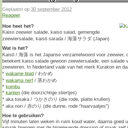
Geplaatst op
30 september 2012
Reageer
Hoe heet het?
Kaiso zeewier salade, kaiso salad, gemengde
zeewiersalade, kaisō sarada / 海藻サラダ (Japan)
Wat is het?
Kaisō / 海藻 is het Japanse verzamelwoord voor zeewier, d
betekent kaiso salade gewoon zeewiersalade, een salade v
zeewieren. In Nederland vaak van het merk Kurakon en daar
*
wakame blad
/ わかめ
*
wakama nerf
/ 茎わかめ
*
kombu
*
kanten
(die doorzichtige sliertjes)
* aka tosaka / つかさのり (die rode, platte krullen)
* aka nori / 赤のり (die dunne, rode “haarvaatjes”)
Hoe te gebruiken?
Vijf minuten laten weken in ruim koud water, daarna goed u
smaak brengen met de bijgeleverde dressing of maak zelf 