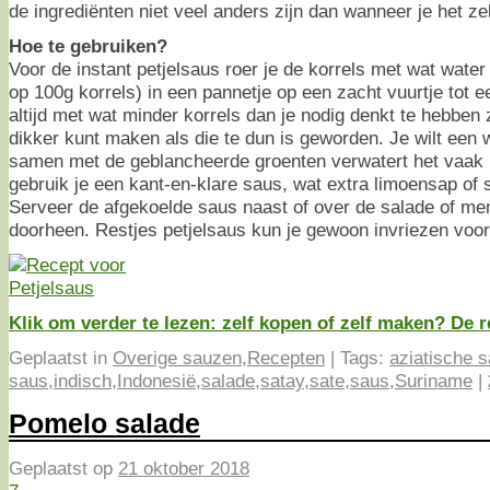
de ingrediënten niet veel anders zijn dan wanneer je het ze
Hoe te gebruiken?
Voor de instant petjelsaus roer je de korrels met wat wate
op 100g korrels) in een pannetje op een zacht vuurtje tot 
altijd met wat minder korrels dan je nodig denkt te hebben
dikker kunt maken als die te dun is geworden. Je wilt een 
samen met de geblancheerde groenten verwatert het vaak 
gebruik je een kant-en-klare saus, wat extra limoensap of sa
Serveer de afgekoelde saus naast of over de salade of me
doorheen. Restjes petjelsaus kun je gewoon invriezen voor
Klik om verder te lezen: zelf kopen of zelf maken? De 
Geplaatst in
Overige sauzen
,
Recepten
|
Tags:
aziatische s
saus
,
indisch
,
Indonesië
,
salade
,
satay
,
sate
,
saus
,
Suriname
|
Pomelo salade
Geplaatst op
21 oktober 2018