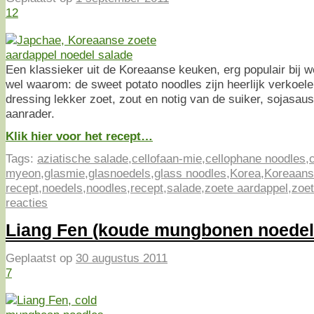
12
Een klassieker uit de Koreaanse keuken, erg populair bij w
wel waarom: de sweet potato noodles zijn heerlijk verkoele
dressing lekker zoet, zout en notig van de suiker, sojasau
aanrader.
Klik hier voor het recept…
Tags:
aziatische salade
,
cellofaan-mie
,
cellophane noodles
,
myeon
,
glasmie
,
glasnoedels
,
glass noodles
,
Korea
,
Koreaans
recept
,
noedels
,
noodles
,
recept
,
salade
,
zoete aardappel
,
zoet
reacties
Liang Fen (koude mungbonen noedel
Geplaatst op
30 augustus 2011
7