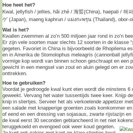
Hoe heet het?
Kwal, jellyfish / jellies, hǎi zhé / 海蜇(China), haepali /
ゲ (Japan), maeng kaphrun / แมงกะพรุน (Thailand), obor-ob
Wat is het?
Kwallen zwemmen al zo’n 500 miljoen jaar rond in zo’n beet
Er zijn vele soorten maar slechts 12 soorten in de klasse “
gegeten. Favoriet in China is bijvoorbeeld de Rhopilema es
en in Amerika de Stomolophus meleagris (cannonball jellyfi
vormige kop wordt van binnen schoon geschraapt en een 
gewicht in een mengsel van zout en aluin gelegd om er zov
onttrekken.
Hoe te gebruiken?
Voordat je gedroogde kwal kunt eten wordt die minstens 6 
geweekt. Vervang het water tussentijds twee keer. Knijp de 
knip in sliertjes. Serveer het als verkoelende appetizer met
een salade met knapperige groenten zoals komkommer en w
of eend en een dressing van sojasaus, zwarte rijstazijn e
de kwal eerst 30 seconden geblancheerd in net niet koken
teruggekoeld en evengoed ook weer koud gegeten.
Je kunt ook pakjes met kant-en-klare sliertjes kwal