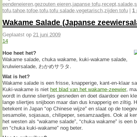
eendeneieren
,
gezouten eieren
,
japanse tofu
,
recept
,
salade
,
s
tofu
,
tahoe
,
tofoe
,
tofu
,
tofu salade
,
vegetarisch
,
zijden tofu
|
1
Wakame Salade (Japanse zeewiersal
Geplaatst op
21 juni 2009
14
Hoe heet het?
Wakame salade, chuka wakame, kuki-wakame salade,
krulwiersalade, わかめサラタ.
Wat is het?
Wakame salade is een frisse, knapperige, kant-en-klaar s
Kuki-wakame is niet
het blad van het wakame-zeewier
, ma
wordt in dunne sliertjes gesneden en doet daardoor een kl
lange sliertjes snijboon maar dan dus knapperig en ziltig.
betekent in Japan “op Chinese wijze” en slaat op de toe
sesamolie, sojasaus, chilipeper, sesamzaadjes. Ook al ken
het westen als “wakame salade”, “chuka wakame” is een b
en “chuka kuki-wakame” nog beter.