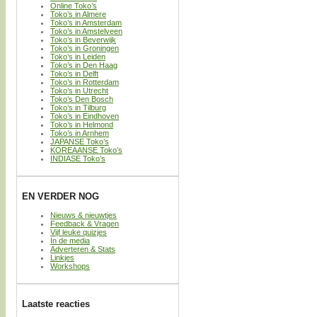
Online Toko’s
Toko’s in Almere
Toko’s in Amsterdam
Toko’s in Amstelveen
Toko’s in Beverwijk
Toko’s in Groningen
Toko’s in Leiden
Toko’s in Den Haag
Toko’s in Delft
Toko’s in Rotterdam
Toko’s in Utrecht
Toko’s Den Bosch
Toko’s in Tilburg
Toko’s in Eindhoven
Toko’s in Helmond
Toko’s in Arnhem
JAPANSE Toko’s
KOREAANSE Toko’s
INDIASE Toko’s
EN VERDER NOG
Nieuws & nieuwtjes
Feedback & Vragen
Vijf leuke quizjes
In de media
Adverteren & Stats
Linkjes
Workshops
Laatste reacties