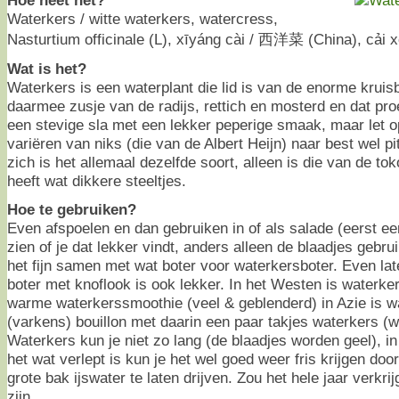
Hoe heet het?
Waterkers / witte waterkers, watercress,
Nasturtium officinale (L), xīyáng cài / 西洋菜 (China), cải 
Wat is het?
Waterkers is een waterplant die lid is van de enorme krui
daarmee zusje van de radijs, rettich en mosterd en dat proe
een stevige sla met een lekker peperige smaak, maar let o
variëren van niks (die van de Albert Heijn) naar best wel pi
zich is het allemaal dezelfde soort, alleen is die van de to
heeft wat dikkere steeltjes.
Hoe te gebruiken?
Even afspoelen en dan gebruiken in of als salade (eerst ee
zien of je dat lekker vindt, anders alleen de blaadjes gebr
het fijn samen met wat boter voor waterkersboter. Even late
boter met knoflook is ook lekker. In het Westen is waterk
warme waterkerssmoothie (veel & geblenderd) in Azie is 
(varkens) bouillon met daarin een paar takjes waterkers (w
Waterkers kun je niet zo lang (de blaadjes worden geel), i
het wat verlept is kun je het wel goed weer fris krijgen doo
grote bak ijswater te laten drijven. Zou het hele jaar verk
zijn.