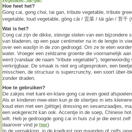
Hoe heet het?
Gong cai, gong choi, tai gan, tribute vegetable, tribute gree
vegetable, loud vegetable, gòng cài / 贡菜 / tái gàn / 苔干 (
Wat is het?
Cong cai zijn de dikke, stevige stelen van een bijzondere s
van bladeren, op een paar centimeter na in de lengte in v
over een waslijn in de zon gedroogd. Om ze te eten worde
water. Vroeger een zeldzame groente die voornamelijk aan h
werd (vandaar de naam “tribute vegetable”), tegenwoordig 
verkrijgbaar. De smaak is niet erg uitgesproken, een beetje
misschien, de structuur is supercrunchy, een soort über-bl
zonder draden.
Hoe te gebruiken?
De zakjes met kant-en-klare gong cai even goed afspoelen
Als er kinderen mee-eten kun je de sliertjes in iets kleiner
koud eten met een (pittige) dressing en sesamzaadjes, m
een wokgerecht kan ook. Accentje in de soep, Chinese hot-p
wilt. Heb je gedroogde gong cai in huis zul je die eerst z
daarover vind je
hier
)
In de verpakking, in de koelkast nog maanden of zelfs jare