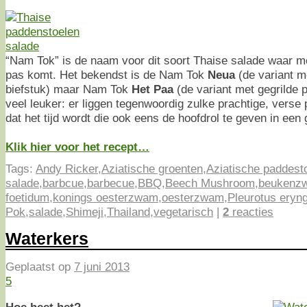
“Nam Tok” is de naam voor dit soort Thaise salade waar me
pas komt. Het bekendst is de Nam Tok
Neua
(de variant me
biefstuk) maar Nam Tok
Het Paa
(de variant met gegrilde p
veel leuker: er liggen tegenwoordig zulke prachtige, verse 
dat het tijd wordt die ook eens de hoofdrol te geven in een 
Klik hier voor het recept…
Tags:
Andy Ricker
,
Aziatische groenten
,
Aziatische paddest
salade
,
barbcue
,
barbecue
,
BBQ
,
Beech Mushroom
,
beukenz
foetidum
,
konings oesterzwam
,
oesterzwam
,
Pleurotus eryng
Pok
,
salade
,
Shimeji
,
Thailand
,
vegetarisch
|
2
reacties
Waterkers
Geplaatst op
7 juni 2013
5