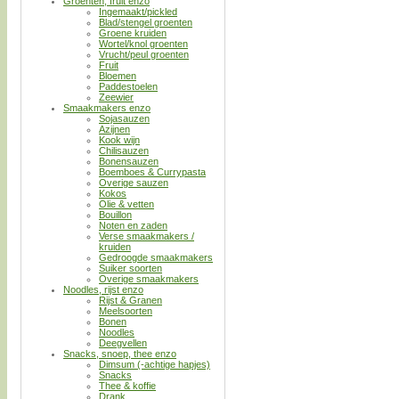
Groenten, fruit enzo
Ingemaakt/pickled
Blad/stengel groenten
Groene kruiden
Wortel/knol groenten
Vrucht/peul groenten
Fruit
Bloemen
Paddestoelen
Zeewier
Smaakmakers enzo
Sojasauzen
Azijnen
Kook wijn
Chilisauzen
Bonensauzen
Boemboes & Currypasta
Overige sauzen
Kokos
Olie & vetten
Bouillon
Noten en zaden
Verse smaakmakers /
kruiden
Gedroogde smaakmakers
Suiker soorten
Overige smaakmakers
Noodles, rijst enzo
Rijst & Granen
Meelsoorten
Bonen
Noodles
Deegvellen
Snacks, snoep, thee enzo
Dimsum (-achtige hapjes)
Snacks
Thee & koffie
Drank