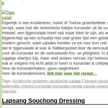
6
Eigenlijk is een kruidentuin, markt of Turkse groentenboer o
recept, want met die ieniemienie bakjes koriander uit de su
Hoewel, een tijgersalade hoort ook maar klein te zijn, als 
bijgerechtje op een schaaltje niet veel groter dan een geba
modern gerecht, want salades kenden ze tot voor kort niet 
dat ik tijgersalade at was ik flabbergasted door de eenvoud
voor de koriander en de verkoelende fris- en pittigheid. In 
sappige sliertjes kip, maar veel andere versies zijn helema
wat er volgens mij echt altijd in hoort is koriander & chilipe
Voor de korianderhaters: gauw wegklikken!
Voor de korianderlovers:
klik hier voor het recept…
Tags:
Aziatische groenten
,
aziatische salade
,
Chinese parse
peterselie
,
cilantro
,
coriander
,
koriander
,
recept
,
salade
,
vegeta
reacties
Lapsang Souchong Dressing