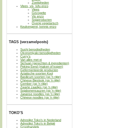
Zoetigheden
Vlees, vis, tofu enzo
Vlees
Gevogelte
Vis enzo
Sojaproducten
Overig vegetarisch
Keukengerei, kennis enzo
TAGS (verzamelposts)
Sushi benodigdheden
Okonomiyaki benodigdheden
Curry’s
Van alles met ei
Sichuan (gerechten & ingredienten)
Peking Eend (maken of kopen)
Gefermenteerde producten
Aziatische soorten Kool
Basilicum soorten (op ’n rijtje)
Chinese Bieslook (op ’n rijtje)
Gember (op ’n rijtje)
Zwarte zaadjes (op ’n rijtje)
Sojabonensauzen (op ’n rijtje)
Japanse noodles (op ’n rijtje)
Chinese noodles (op ’n rijtje)
TOKO’S
Adreslijst Toko’s in Nederland
Adreslijst Toko’s in België
Groothandels