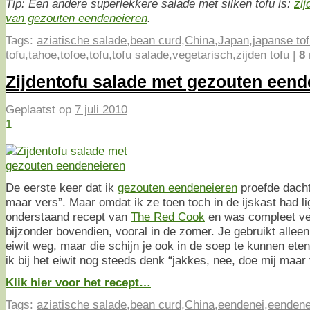
Tip: Een andere superlekkere salade met silken tofu is:
zij
van gezouten eendeneieren
.
Tags:
aziatische salade
,
bean curd
,
China
,
Japan
,
japanse to
tofu
,
tahoe
,
tofoe
,
tofu
,
tofu salade
,
vegetarisch
,
zijden tofu
|
8
Zijdentofu salade met gezouten eend
Geplaatst op
7 juli 2010
1
De eerste keer dat ik
gezouten eendeneieren
proefde dacht
maar vers”. Maar omdat ik ze toen toch in de ijskast had l
onderstaand recept van
The Red Cook
en was compleet ver
bijzonder bovendien, vooral in de zomer. Je gebruikt alleen
eiwit weg, maar die schijn je ook in de soep te kunnen ete
ik bij het eiwit nog steeds denk “jakkes, nee, doe mij maar 
Klik hier voor het recept…
Tags:
aziatische salade
,
bean curd
,
China
,
eendenei
,
eendene