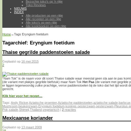
Bezochte toko’s op ’n rijtje
Toko Reviews
NIEUWS
INDEX
Alle producten op een rijtje
Alle recepten op een rijtje
Alle toko’s op een rijtje
Alle kookboeken op een rijtje
Home
→Tags
Eryngium foetidum
Tagarchief:
Eryngium foetidum
Thaise gegrilde paddenstoelen salade
Geplaatst op
16 mei 2015
2
“Nam Tok” is de naam voor dit soort Thaise salade waar meestal geen sla aan te pas kom
(de variant met plakjes gegrilde biefstuk) maar Nam Tok
Het Paa
(de variant met gegrilde p
er liggen tegenwoordig zulke prachtige, verse paddenstoelen bij de toko dat het tijd wordt 
gerecht.
Klik hier voor het recept…
Tags:
Andy Ricker
,
Aziatische groenten
,
Aziatische paddestoelen
,
aziatische salade
,
barbcue
Mushroom
,
beukenzwam
,
Eryngium foetidum
,
konings oesterzwam
,
oesterzwam
,
Pleurotus e
Pok
,
salade
,
Shimeji
,
Thailand
,
vegetarisch
|
2
reacties
Mexicaanse koriander
Geplaatst op
13 maart 2009
18