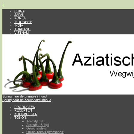
↓
CHINA
JAPAN
KOREA
INDONESIË
INDIA
THAILAND
VIETNAM
Spring naar de primaire inhoud
Spring naar de secundaire inhoud
PRODUCTEN
RECEPTEN
KOOKBOEKEN
TOKO’S
Adreslijst NL
Adreslijst België
Groothandels
Online Toko’s (webshops)