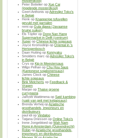
mosterdkool)
Peter Bottelier
op
Xue Cai
(ingelegde mosterdkool)
Geert Anthonis
op
Adreslijst Toko’s
in België
Henk
op
Knapperige tofuvellen
gevuld met garnalen
remi
op
Gula djawa (Javaanse
bruine suiker)
Els Töpfer
op
Dong Nan Hang
Supermarket in Delft (centrum)
Xuper
op
Chinese lichte sojasaus
Joyce Kromodirijo
op
Oriental in ’s
Hertogenbosch
Daan Hutting
op
Konnyaku
Smolders marc
op
Adreslijst Toko’s
in België
Crys
op
Kip in Meestersaus
Wilgo Pelhan
op
Chu Hou Saus
(Kantonese sojabonensaus)
James Clock
op
Chinese
lichte sojasaus
Bink Melcherts
op
Feedback &
Vragen
Marjan
op
Thaise groene
currypasta
JaRoW Wattimena
op
Saté kambing
(saté van geit met ketjapsaus)
Brenda Verheij
op
Aziatische
groothandels, importeurs en
distributeurs
paul idi
op
Vindaloo
Tatjana Driessen
op
Online Toko’s
Irene Jongebloed
op
Wah Nam
Hong in Amsterdam (Duivendrecht)
Robin
op
Aziatische groothandels,
importeurs en distributeurs
Meneer W
op
Aziatische