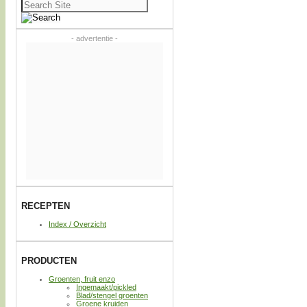
Zoeken
naar:
- advertentie -
RECEPTEN
Index / Overzicht
PRODUCTEN
Groenten, fruit enzo
Ingemaakt/pickled
Blad/stengel groenten
Groene kruiden