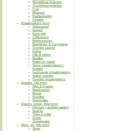
Wortel/knol groenten
Vrucht/peul groenten
Fruit
Bloemen
Paddestoelen
Zeewier
Smaakmakers enzo
Sojasauzen
Azijnen
Kook wijn
Chilisauzen
Bonensauzen
Boemboes & Currypasta
Overige sauzen
Kokos
Olie & vetten
Bouillon
Noten en zaden
Verse smaakmakers /
kruiden
Gedroogde smaakmakers
Suiker soorten
Overige smaakmakers
Noodles, rijst enzo
Rijst & Granen
Meelsoorten
Bonen
Noodles
Deegvellen
Snacks, snoep, thee enzo
Dimsum (-achtige hapjes)
Snacks
Thee & koffie
Drank
Zoetigheden
Vlees, vis, tofu enzo
Vlees