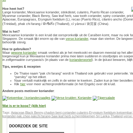
Hoe heet het?
Lange koriander, Mexicaanse koriander, stinkdistel, culantro, Puerto Rican coriander,
Myanmar coriander, Black Benny, Saw leaf herb, saw tooth coriander, spiny coriander, pricky
Apiaceae, Europagrass, Eryngium foetidum (L), recao (Puerto Rico), cilantro ancho (Domin
(Trinidad), phak chi farang / ผักชีฝรั่ง (Thailand), cì yánsui / 刺芫荽 (China).
Wat is het?
Mexicaanse koriander is een kruid dat oorspronkelijk uit de Caraïben komt, maar nu ook favo
Singapore. De smaak lijkt enorm op die van
verse koriander
, maar dan sterker. De langwer
behoorlijk stevig.
Hoe te gebruiken?
Waar
gewone koriander
smaak verliest als je het meekookt en daarom meestal op het alle
toegevoegd kun je Mexiaanse koriander prima mee laten sudderen in stoofpotjes en soepen
in zelfgemaakte currypasta’s (in plaats van de
korianderwortel
). In de ijskast bewaren, blij
Tips, weetjes & recepten
De Thaise naam “pak chi farang” wordt in Thailand ook gebruikt voor peterselie. 
“parsley” op het etiket.
Naar verluidt makkelijk en zelfs in de winter te kweken. Zaden kun je hier bestellen
Klik
hier
voor meer achtergrondinformatie (in het Engels) over dit kruid.
Andere posts met/over koriander
:
Wat is er te koop? (klik hier)
Tags:
Apiaceae
,
Black Benny
,
chadon beni
,
coriander
,
culantro
,
Eryngium foetidum
,
ketoembar
,
koriander
,
pak chee
,
pakchi farang
,
Saw leaf herb
,
schermbloemen
,
Sri Lanka
,
Thailand
,
verse 
DOORZOEK DE SITE