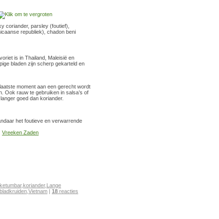
 coriander, parsley (foutief),
icaanse republiek), chadon beni
riet is in Thailand, Maleisië en
pige bladen zijn scherp gekarteld en
rlaatste moment aan een gerecht wordt
. Ook rauw te gebruiken in salsa’s of
ft langer goed dan koriander.
Vandaar het foutieve en verwarrende
:
Vreeken Zaden
ketumbar
,
koriander
,
Lange
bladkruiden
,
Vietnam
|
18
reacties