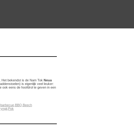
t. Het bekendst is de Nam Tok
Neua
addenstoelen) is eigenlijk veel leuker:
die ook eens de hoofdrol te geven in een
,
barbecue
,
BBQ
,
Beech
ryngii
,
Pok