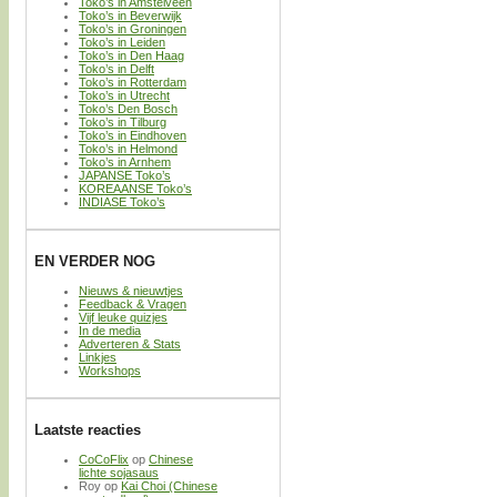
Toko’s in Amstelveen
Toko’s in Beverwijk
Toko’s in Groningen
Toko’s in Leiden
Toko’s in Den Haag
Toko’s in Delft
Toko’s in Rotterdam
Toko’s in Utrecht
Toko’s Den Bosch
Toko’s in Tilburg
Toko’s in Eindhoven
Toko’s in Helmond
Toko’s in Arnhem
JAPANSE Toko’s
KOREAANSE Toko’s
INDIASE Toko’s
EN VERDER NOG
Nieuws & nieuwtjes
Feedback & Vragen
Vijf leuke quizjes
In de media
Adverteren & Stats
Linkjes
Workshops
Laatste reacties
CoCoFlix
op
Chinese
lichte sojasaus
Roy
op
Kai Choi (Chinese