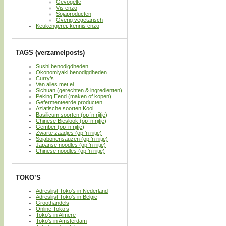
Gevogelte
Vis enzo
Sojaproducten
Overig vegetarisch
Keukengerei, kennis enzo
TAGS (verzamelposts)
Sushi benodigdheden
Okonomiyaki benodigdheden
Curry’s
Van alles met ei
Sichuan (gerechten & ingredienten)
Peking Eend (maken of kopen)
Gefermenteerde producten
Aziatische soorten Kool
Basilicum soorten (op ’n rijtje)
Chinese Bieslook (op ’n rijtje)
Gember (op ’n rijtje)
Zwarte zaadjes (op ’n rijtje)
Sojabonensauzen (op ’n rijtje)
Japanse noodles (op ’n rijtje)
Chinese noodles (op ’n rijtje)
TOKO’S
Adreslijst Toko’s in Nederland
Adreslijst Toko’s in België
Groothandels
Online Toko’s
Toko’s in Almere
Toko’s in Amsterdam