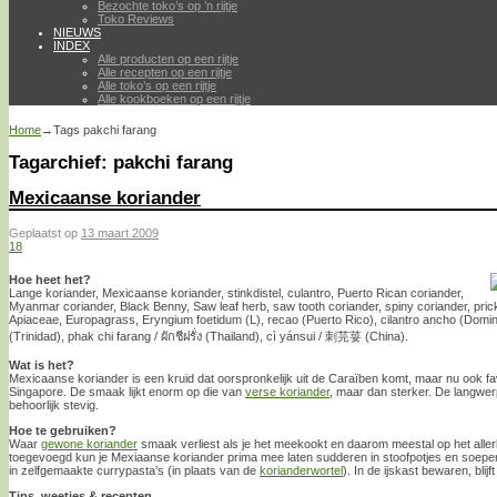
Bezochte toko’s op ’n rijtje
Toko Reviews
NIEUWS
INDEX
Alle producten op een rijtje
Alle recepten op een rijtje
Alle toko’s op een rijtje
Alle kookboeken op een rijtje
Home
→Tags
pakchi farang
Tagarchief:
pakchi farang
Mexicaanse koriander
Geplaatst op
13 maart 2009
18
Hoe heet het?
Lange koriander, Mexicaanse koriander, stinkdistel, culantro, Puerto Rican coriander,
Myanmar coriander, Black Benny, Saw leaf herb, saw tooth coriander, spiny coriander, pricky
Apiaceae, Europagrass, Eryngium foetidum (L), recao (Puerto Rico), cilantro ancho (Domin
(Trinidad), phak chi farang / ผักชีฝรั่ง (Thailand), cì yánsui / 刺芫荽 (China).
Wat is het?
Mexicaanse koriander is een kruid dat oorspronkelijk uit de Caraïben komt, maar nu ook favo
Singapore. De smaak lijkt enorm op die van
verse koriander
, maar dan sterker. De langwer
behoorlijk stevig.
Hoe te gebruiken?
Waar
gewone koriander
smaak verliest als je het meekookt en daarom meestal op het alle
toegevoegd kun je Mexiaanse koriander prima mee laten sudderen in stoofpotjes en soepen
in zelfgemaakte currypasta’s (in plaats van de
korianderwortel
). In de ijskast bewaren, blij
Tips, weetjes & recepten