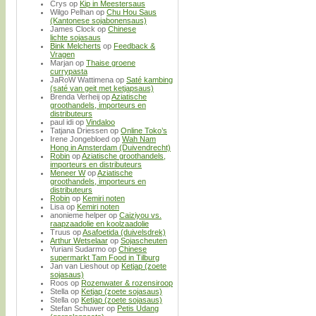
Crys
op
Kip in Meestersaus
Wilgo Pelhan
op
Chu Hou Saus
(Kantonese sojabonensaus)
James Clock
op
Chinese
lichte sojasaus
Bink Melcherts
op
Feedback &
Vragen
Marjan
op
Thaise groene
currypasta
JaRoW Wattimena
op
Saté kambing
(saté van geit met ketjapsaus)
Brenda Verheij
op
Aziatische
groothandels, importeurs en
distributeurs
paul idi
op
Vindaloo
Tatjana Driessen
op
Online Toko’s
Irene Jongebloed
op
Wah Nam
Hong in Amsterdam (Duivendrecht)
Robin
op
Aziatische groothandels,
importeurs en distributeurs
Meneer W
op
Aziatische
groothandels, importeurs en
distributeurs
Robin
op
Kemiri noten
Lisa
op
Kemiri noten
anonieme helper
op
Caiziyou vs.
raapzaadolie en koolzaadolie
Truus
op
Asafoetida (duivelsdrek)
Arthur Wetselaar
op
Sojascheuten
Yuriani Sudarmo
op
Chinese
supermarkt Tam Food in Tilburg
Jan van Lieshout
op
Ketjap (zoete
sojasaus)
Roos
op
Rozenwater & rozensiroop
Stella
op
Ketjap (zoete sojasaus)
Stella
op
Ketjap (zoete sojasaus)
Stefan Schuwer
op
Petis Udang