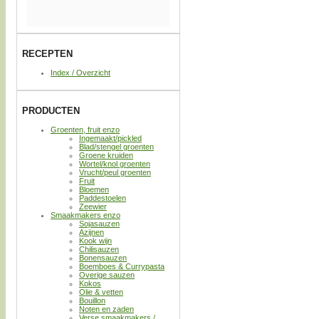
RECEPTEN
Index / Overzicht
PRODUCTEN
Groenten, fruit enzo
Ingemaakt/pickled
Blad/stengel groenten
Groene kruiden
Wortel/knol groenten
Vrucht/peul groenten
Fruit
Bloemen
Paddestoelen
Zeewier
Smaakmakers enzo
Sojasauzen
Azijnen
Kook wijn
Chilisauzen
Bonensauzen
Boemboes & Currypasta
Overige sauzen
Kokos
Olie & vetten
Bouillon
Noten en zaden
Verse smaakmakers /