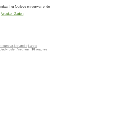
Vandaar het foutieve en verwarrende
:
Vreeken Zaden
ketumbar
,
koriander
,
Lange
bladkruiden
,
Vietnam
|
18
reacties