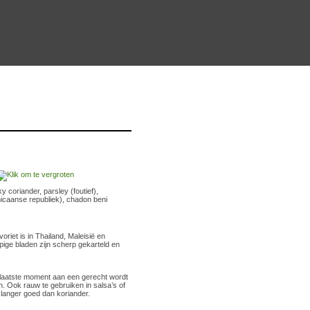
 coriander, parsley (foutief),
icaanse republiek), chadon beni
riet is in Thailand, Maleisië en
pige bladen zijn scherp gekarteld en
rlaatste moment aan een gerecht wordt
. Ook rauw te gebruiken in salsa’s of
ft langer goed dan koriander.