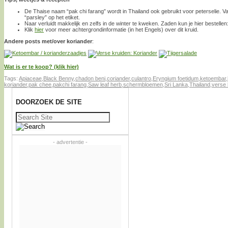
De Thaise naam “pak chi farang” wordt in Thailand ook gebruikt voor peterselie. 
“parsley” op het etiket.
Naar verluidt makkelijk en zelfs in de winter te kweken. Zaden kun je hier bestellen
Klik
hier
voor meer achtergrondinformatie (in het Engels) over dit kruid.
Andere posts met/over koriander
:
Wat is er te koop? (klik hier)
Tags:
Apiaceae
,
Black Benny
,
chadon beni
,
coriander
,
culantro
,
Eryngium foetidum
,
ketoembar
,
koriander
,
pak chee
,
pakchi farang
,
Saw leaf herb
,
schermbloemen
,
Sri Lanka
,
Thailand
,
verse 
DOORZOEK DE SITE
Zoeken
naar:
- advertentie -