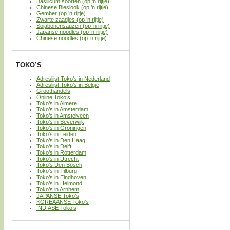
Basilicum soorten (op ’n rijtje)
Chinese Bieslook (op ’n rijtje)
Gember (op ’n rijtje)
Zwarte zaadjes (op ’n rijtje)
Sojabonensauzen (op ’n rijtje)
Japanse noodles (op ’n rijtje)
Chinese noodles (op ’n rijtje)
TOKO’S
Adreslijst Toko’s in Nederland
Adreslijst Toko’s in België
Groothandels
Online Toko’s
Toko’s in Almere
Toko’s in Amsterdam
Toko’s in Amstelveen
Toko’s in Beverwijk
Toko’s in Groningen
Toko’s in Leiden
Toko’s in Den Haag
Toko’s in Delft
Toko’s in Rotterdam
Toko’s in Utrecht
Toko’s Den Bosch
Toko’s in Tilburg
Toko’s in Eindhoven
Toko’s in Helmond
Toko’s in Arnhem
JAPANSE Toko’s
KOREAANSE Toko’s
INDIASE Toko’s