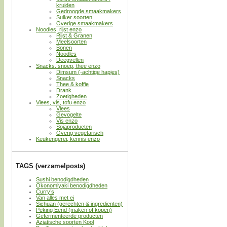
kruiden
Gedroogde smaakmakers
Suiker soorten
Overige smaakmakers
Noodles, rijst enzo
Rijst & Granen
Meelsoorten
Bonen
Noodles
Deegvellen
Snacks, snoep, thee enzo
Dimsum (-achtige hapjes)
Snacks
Thee & koffie
Drank
Zoetigheden
Vlees, vis, tofu enzo
Vlees
Gevogelte
Vis enzo
Sojaproducten
Overig vegetarisch
Keukengerei, kennis enzo
TAGS (verzamelposts)
Sushi benodigdheden
Okonomiyaki benodigdheden
Curry’s
Van alles met ei
Sichuan (gerechten & ingredienten)
Peking Eend (maken of kopen)
Gefermenteerde producten
Aziatische soorten Kool