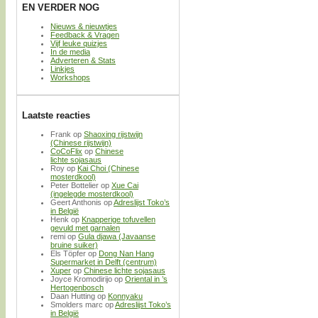
EN VERDER NOG
Nieuws & nieuwtjes
Feedback & Vragen
Vijf leuke quizjes
In de media
Adverteren & Stats
Linkjes
Workshops
Laatste reacties
Frank
op
Shaoxing rijstwijn
(Chinese rijstwijn)
CoCoFlix
op
Chinese
lichte sojasaus
Roy
op
Kai Choi (Chinese
mosterdkool)
Peter Bottelier
op
Xue Cai
(ingelegde mosterdkool)
Geert Anthonis
op
Adreslijst Toko’s
in België
Henk
op
Knapperige tofuvellen
gevuld met garnalen
remi
op
Gula djawa (Javaanse
bruine suiker)
Els Töpfer
op
Dong Nan Hang
Supermarket in Delft (centrum)
Xuper
op
Chinese lichte sojasaus
Joyce Kromodirijo
op
Oriental in ’s
Hertogenbosch
Daan Hutting
op
Konnyaku
Smolders marc
op
Adreslijst Toko’s
in België