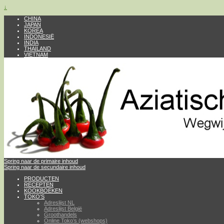
↓
CHINA
JAPAN
KOREA
INDONESIË
INDIA
THAILAND
VIETNAM
Spring naar de primaire inhoud
Spring naar de secundaire inhoud
PRODUCTEN
RECEPTEN
KOOKBOEKEN
TOKO’S
Adreslijst NL
Adreslijst België
Groothandels
Online Toko’s (webshops)