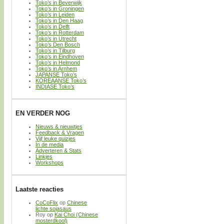
Toko’s in Beverwijk
Toko’s in Groningen
Toko’s in Leiden
Toko’s in Den Haag
Toko’s in Delft
Toko’s in Rotterdam
Toko’s in Utrecht
Toko’s Den Bosch
Toko’s in Tilburg
Toko’s in Eindhoven
Toko’s in Helmond
Toko’s in Arnhem
JAPANSE Toko’s
KOREAANSE Toko’s
INDIASE Toko’s
EN VERDER NOG
Nieuws & nieuwtjes
Feedback & Vragen
Vijf leuke quizjes
In de media
Adverteren & Stats
Linkjes
Workshops
Laatste reacties
CoCoFlix
op
Chinese
lichte sojasaus
Roy
op
Kai Choi (Chinese
mosterdkool)