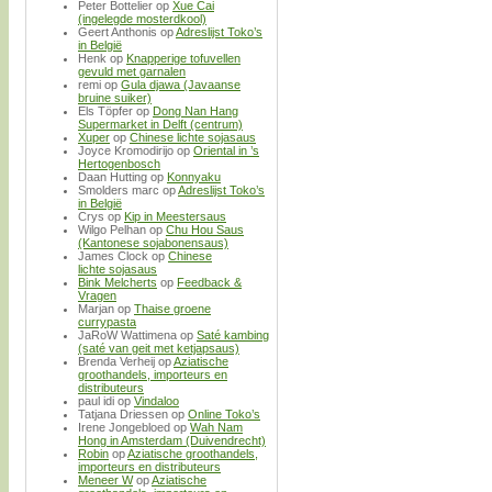
Peter Bottelier
op
Xue Cai
(ingelegde mosterdkool)
Geert Anthonis
op
Adreslijst Toko’s
in België
Henk
op
Knapperige tofuvellen
gevuld met garnalen
remi
op
Gula djawa (Javaanse
bruine suiker)
Els Töpfer
op
Dong Nan Hang
Supermarket in Delft (centrum)
Xuper
op
Chinese lichte sojasaus
Joyce Kromodirijo
op
Oriental in ’s
Hertogenbosch
Daan Hutting
op
Konnyaku
Smolders marc
op
Adreslijst Toko’s
in België
Crys
op
Kip in Meestersaus
Wilgo Pelhan
op
Chu Hou Saus
(Kantonese sojabonensaus)
James Clock
op
Chinese
lichte sojasaus
Bink Melcherts
op
Feedback &
Vragen
Marjan
op
Thaise groene
currypasta
JaRoW Wattimena
op
Saté kambing
(saté van geit met ketjapsaus)
Brenda Verheij
op
Aziatische
groothandels, importeurs en
distributeurs
paul idi
op
Vindaloo
Tatjana Driessen
op
Online Toko’s
Irene Jongebloed
op
Wah Nam
Hong in Amsterdam (Duivendrecht)
Robin
op
Aziatische groothandels,
importeurs en distributeurs
Meneer W
op
Aziatische