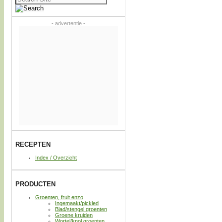
naar:
- advertentie -
RECEPTEN
Index / Overzicht
PRODUCTEN
Groenten, fruit enzo
Ingemaakt/pickled
Blad/stengel groenten
Groene kruiden
Wortel/knol groenten