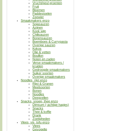
Vrucht/peul groenten
Fruit
Bloemen
Paddestoelen
Zeewier
Smaakmakers enzo
Sojasauzen
Azijnen
Kook wijn
Chilisauzen
Bonensauzen
Boemboes & Currypasta
Overige sauzen
Kokos
Olie & vetten
Bouillon
Noten en zaden
Verse smaakmakers /
kruiden
Gedroogde smaakmakers
Suiker soorten
Overige smaakmakers
Noodles, rijst enzo
Rijst & Granen
Meelsoorten
Bonen
Noodles
Deegvellen
Snacks, snoep, thee enzo
Dimsum (-achtige hapjes)
Snacks
Thee & koffie
Drank
Zoetigheden
Vlees, vis, tofu enzo
Vlees
Gevogelte