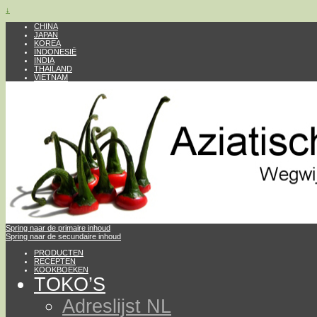
↓
CHINA
JAPAN
KOREA
INDONESIË
INDIA
THAILAND
VIETNAM
Spring naar de primaire inhoud
Spring naar de secundaire inhoud
PRODUCTEN
RECEPTEN
KOOKBOEKEN
TOKO’S
Adreslijst NL