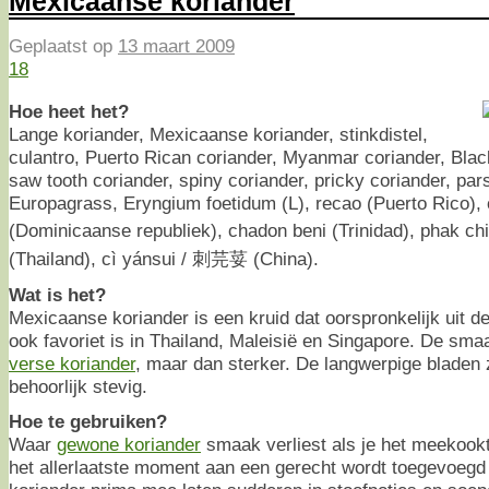
Mexicaanse koriander
Geplaatst op
13 maart 2009
18
Hoe heet het?
Lange koriander, Mexicaanse koriander, stinkdistel,
culantro, Puerto Rican coriander, Myanmar coriander, Blac
saw tooth coriander, spiny coriander, pricky coriander, pars
Europagrass, Eryngium foetidum (L), recao (Puerto Rico), 
(Dominicaanse republiek), chadon beni (Trinidad), phak chi f
(Thailand), cì yánsui / 刺芫荽 (China).
Wat is het?
Mexicaanse koriander is een kruid dat oorspronkelijk uit 
ook favoriet is in Thailand, Maleisië en Singapore. De smaa
verse koriander
, maar dan sterker. De langwerpige bladen 
behoorlijk stevig.
Hoe te gebruiken?
Waar
gewone koriander
smaak verliest als je het meekook
het allerlaatste moment aan een gerecht wordt toegevoegd