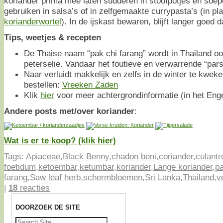
koriander prima mee laten sudderen in stoofpotjes en soe
gebruiken in salsa’s of in zelfgemaakte currypasta’s (in pl
korianderwortel
). In de ijskast bewaren, blijft langer goed 
Tips, weetjes & recepten
De Thaise naam “pak chi farang” wordt in Thailand oo
peterselie. Vandaar het foutieve en verwarrende “parsl
Naar verluidt makkelijk en zelfs in de winter te kweke
bestellen:
Vreeken Zaden
Klik
hier
voor meer achtergrondinformatie (in het Engel
Andere posts met/over koriander
:
Wat is er te koop? (klik hier)
Tags:
Apiaceae
,
Black Benny
,
chadon beni
,
coriander
,
culantr
foetidum
,
ketoembar
,
ketumbar
,
koriander
,
Lange koriander
,
p
farang
,
Saw leaf herb
,
schermbloemen
,
Sri Lanka
,
Thailand
,
v
|
18
reacties
DOORZOEK DE SITE
Zoeken