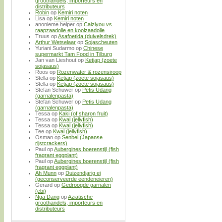
groothandels, importeurs en
distributeurs
Robin
op
Kemiri noten
Lisa
op
Kemiri noten
anonieme helper
op
Caiziyou vs.
raapzaadolie en koolzaadolie
Truus
op
Asafoetida (duivelsdrek)
Arthur Wetselaar
op
Sojascheuten
Yuriani Sudarmo
op
Chinese
supermarkt Tam Food in Tilburg
Jan van Lieshout
op
Ketjap (zoete
sojasaus)
Roos
op
Rozenwater & rozensiroop
Stella
op
Ketjap (zoete sojasaus)
Stella
op
Ketjap (zoete sojasaus)
Stefan Schuwer
op
Petis Udang
(garnalenpasta)
Stefan Schuwer
op
Petis Udang
(garnalenpasta)
Tessa
op
Kaki (of sharon fruit)
Tessa
op
Kwal (jellyfish)
Tessa
op
Kwal (jellyfish)
Tee
op
Kwal (jellyfish)
Osman
op
Senbei (Japanse
rijstcrackers)
Paul
op
Aubergines boerenstijl (fish
fragrant eggplant)
Paul
op
Aubergines boerenstijl (fish
fragrant eggplant)
Ah Munn
op
Duizendjarig ei
(geconserveerde eendeneieren)
Gerard
op
Gedroogde garnalen
(ebi)
Nga Dang
op
Aziatische
groothandels, importeurs en
distributeurs