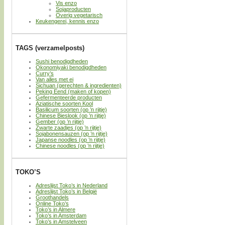
Vis enzo
Sojaproducten
Overig vegetarisch
Keukengerei, kennis enzo
TAGS (verzamelposts)
Sushi benodigdheden
Okonomiyaki benodigdheden
Curry’s
Van alles met ei
Sichuan (gerechten & ingredienten)
Peking Eend (maken of kopen)
Gefermenteerde producten
Aziatische soorten Kool
Basilicum soorten (op ’n rijtje)
Chinese Bieslook (op ’n rijtje)
Gember (op ’n rijtje)
Zwarte zaadjes (op ’n rijtje)
Sojabonensauzen (op ’n rijtje)
Japanse noodles (op ’n rijtje)
Chinese noodles (op ’n rijtje)
TOKO’S
Adreslijst Toko’s in Nederland
Adreslijst Toko’s in België
Groothandels
Online Toko’s
Toko’s in Almere
Toko’s in Amsterdam
Toko’s in Amstelveen