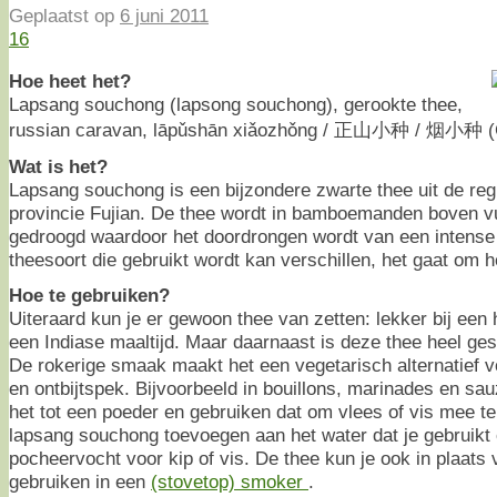
Geplaatst op
6 juni 2011
16
Hoe heet het?
Lapsang souchong (lapsong souchong), gerookte thee,
russian caravan, lāpǔshān xiǎozhǒng / 正山小种 / 烟小种 (
Wat is het?
Lapsang souchong is een bijzondere zwarte thee uit de reg
provincie Fujian. De thee wordt in bamboemanden boven v
gedroogd waardoor het doordrongen wordt van een intens
theesoort die gebruikt wordt kan verschillen, het gaat om h
Hoe te gebruiken?
Uiteraard kun je er gewoon thee van zetten: lekker bij een
een Indiase maaltijd. Maar daarnaast is deze thee heel ge
De rokerige smaak maakt het een vegetarisch alternatief
en ontbijtspek. Bijvoorbeeld in bouillons, marinades en 
het tot een poeder en gebruiken dat om vlees of vis mee te
lapsang souchong toevoegen aan het water dat je gebruikt
pocheervocht voor kip of vis. De thee kun je ook in plaats
gebruiken in een
(stovetop) smoker
.