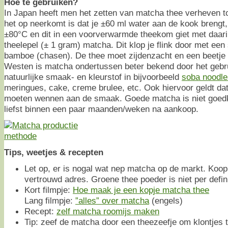
Hoe te gebruiken?
In Japan heeft men het zetten van matcha thee verheven t
het op neerkomt is dat je ±60 ml water aan de kook brengt, 
±80°C en dit in een voorverwarmde theekom giet met daar
theelepel (± 1 gram) matcha. Dit klop je flink door met ee
bamboe (chasen). De thee moet zijdenzacht en een beetje s
Westen is matcha ondertussen beter bekend door het gebru
natuurlijke smaak- en kleurstof in bijvoorbeeld
soba noodle
meringues, cake, creme brulee, etc. Ook hiervoor geldt d
moeten wennen aan de smaak. Goede matcha is niet goedk
liefst binnen een paar maanden/weken na aankoop.
Tips, weetjes & recepten
Let op, er is nogal wat nep matcha op de markt. Koo
vertrouwd adres. Groene thee poeder is niet per defin
Kort filmpje:
Hoe maak je een kopje matcha thee
Lang filmpje:
”alles” over matcha
(engels)
Recept:
zelf matcha roomijs maken
Tip: zeef de matcha door een theezeefje om klontjes