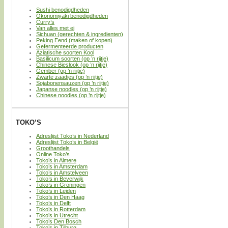
Sushi benodigdheden
Okonomiyaki benodigdheden
Curry’s
Van alles met ei
Sichuan (gerechten & ingredienten)
Peking Eend (maken of kopen)
Gefermenteerde producten
Aziatische soorten Kool
Basilicum soorten (op ’n rijtje)
Chinese Bieslook (op ’n rijtje)
Gember (op ’n rijtje)
Zwarte zaadjes (op ’n rijtje)
Sojabonensauzen (op ’n rijtje)
Japanse noodles (op ’n rijtje)
Chinese noodles (op ’n rijtje)
TOKO’S
Adreslijst Toko’s in Nederland
Adreslijst Toko’s in België
Groothandels
Online Toko’s
Toko’s in Almere
Toko’s in Amsterdam
Toko’s in Amstelveen
Toko’s in Beverwijk
Toko’s in Groningen
Toko’s in Leiden
Toko’s in Den Haag
Toko’s in Delft
Toko’s in Rotterdam
Toko’s in Utrecht
Toko’s Den Bosch
Toko’s in Tilburg