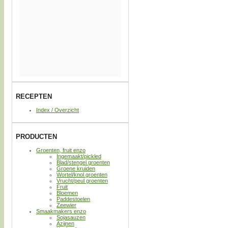
RECEPTEN
Index / Overzicht
PRODUCTEN
Groenten, fruit enzo
Ingemaakt/pickled
Blad/stengel groenten
Groene kruiden
Wortel/knol groenten
Vrucht/peul groenten
Fruit
Bloemen
Paddestoelen
Zeewier
Smaakmakers enzo
Sojasauzen
Azijnen