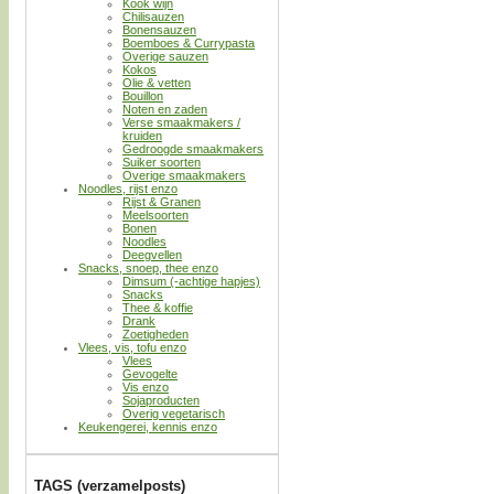
Kook wijn
Chilisauzen
Bonensauzen
Boemboes & Currypasta
Overige sauzen
Kokos
Olie & vetten
Bouillon
Noten en zaden
Verse smaakmakers /
kruiden
Gedroogde smaakmakers
Suiker soorten
Overige smaakmakers
Noodles, rijst enzo
Rijst & Granen
Meelsoorten
Bonen
Noodles
Deegvellen
Snacks, snoep, thee enzo
Dimsum (-achtige hapjes)
Snacks
Thee & koffie
Drank
Zoetigheden
Vlees, vis, tofu enzo
Vlees
Gevogelte
Vis enzo
Sojaproducten
Overig vegetarisch
Keukengerei, kennis enzo
TAGS (verzamelposts)