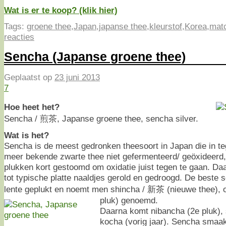
Wat is er te koop? (klik hier)
Tags:
groene thee
,
Japan
,
japanse thee
,
kleurstof
,
Korea
,
mat
reacties
Sencha (Japanse groene thee)
Geplaatst op
23 juni 2013
7
Hoe heet het?
Sencha / 煎茶, Japanse groene thee, sencha silver.
Wat is het?
Sencha is de meest gedronken theesoort in Japan die in teg
meer bekende zwarte thee niet gefermenteerd/ geöxideerd, 
plukken kort gestoomd om oxidatie juist tegen te gaan. Da
tot typische platte naaldjes gerold en gedroogd. De beste 
lente geplukt en noemt men shincha / 新茶 (nieuwe thee), o
pluk) genoemd.
Daarna komt nibancha (2e pluk),
kocha (vorig jaar). Sencha smaak