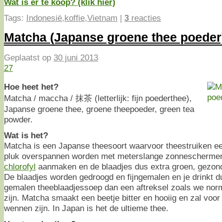
Wat is er te koop? (klik hier)
Tags:
Indonesië
,
koffie
,
Vietnam
|
3
reacties
Matcha (Japanse groene thee poeder
Geplaatst op
30 juni 2013
27
Hoe heet het?
Matcha / maccha / 抹茶 (letterlijk: fijn poederthee),
Japanse groene thee, groene theepoeder, green tea
powder.
Wat is het?
Matcha is een Japanse theesoort waarvoor theestruiken e
pluk overspannen worden met meterslange zonneschermen
chlorofyl
aanmaken en de blaadjes dus extra groen, gezon
De blaadjes worden gedroogd en fijngemalen en je drinkt d
gemalen theeblaadjessoep dan een aftreksel zoals we no
zijn. Matcha smaakt een beetje bitter en hooiig en zal voo
wennen zijn. In Japan is het de ultieme thee.