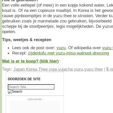
Een volle eetlepel (of meer) in een kopje kokend water. Lek
koud is. Of na een copieuze maaltijd. In Korea is het gew
rauwe pijnboompitjes in de yuzu thee te strooien. Verder kun
gebruiken zoals je marmelade zou gebruiken, bijvoorbeeld i
schepje bij de stoofpeertjes, legio mogelijkheden. De yuzu
opeten.
Tips, weetjes & recepten
Lees ook de post over:
yuzu
. Of wikipedia over
yuzu 
Recept:
zijdentofu met yuzu-miso-walnoot-dressing
Wat is er te koop? (klik hier)
Tags:
Japan
,
Korea
,
Thee
,
yuja
,
yujacha
,
yuzu
,
yuzu thee
|
5
re
DOORZOEK DE SITE
Zoeken
naar:
- advertentie -