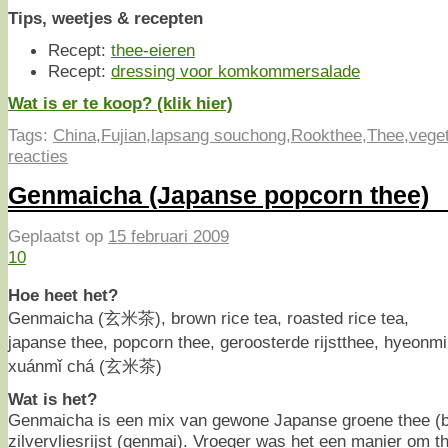
Tips, weetjes & recepten
Recept:
thee-eieren
Recept:
dressing voor komkommersalade
Wat is er te koop? (klik hier)
Tags:
China
,
Fujian
,
lapsang souchong
,
Rookthee
,
Thee
,
vege
reacties
Genmaicha (Japanse popcorn thee)
Geplaatst op
15 februari 2009
10
Hoe heet het?
Genmaicha (玄米茶), brown rice tea, roasted rice tea,
japanse thee, popcorn thee, geroosterde rijstthee, hye
xuánmǐ chá (玄米茶)
Wat is het?
Genmaicha is een mix van gewone Japanse groene thee (
zilvervliesrijst (genmai). Vroeger was het een manier om 