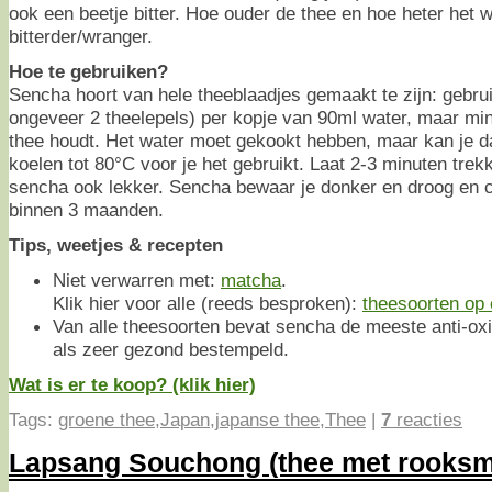
ook een beetje bitter. Hoe ouder de thee en hoe heter het w
bitterder/wranger.
Hoe te gebruiken?
Sencha hoort van hele theeblaadjes gemaakt te zijn: gebru
ongeveer 2 theelepels) per kopje van 90ml water, maar min
thee houdt. Het water moet gekookt hebben, maar kan je da
koelen tot 80°C voor je het gebruikt. Laat 2-3 minuten tre
sencha ook lekker. Sencha bewaar je donker en droog en c
binnen 3 maanden.
Tips, weetjes & recepten
Niet verwarren met:
matcha
.
Klik hier voor alle (reeds besproken):
theesoorten op e
Van alle theesoorten bevat sencha de meeste anti-ox
als zeer gezond bestempeld.
Wat is er te koop? (klik hier)
Tags:
groene thee
,
Japan
,
japanse thee
,
Thee
|
7
reacties
Lapsang Souchong (thee met rooks