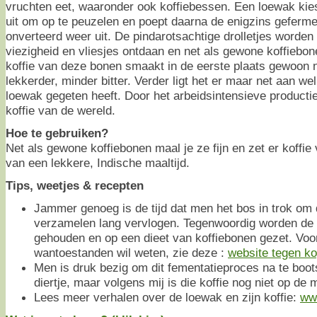
vruchten eet, waaronder ook koffiebessen. Een loewak kies
uit om op te peuzelen en poept daarna de enigzins geferm
onverteerd weer uit. De pindarotsachtige drolletjes worde
viezigheid en vliesjes ontdaan en net als gewone koffiebo
koffie van deze bonen smaakt in de eerste plaats gewoon n
lekkerder, minder bitter. Verder ligt het er maar net aan we
loewak gegeten heeft. Door het arbeidsintensieve productie
koffie van de wereld.
Hoe te gebruiken?
Net als gewone koffiebonen maal je ze fijn en zet er koffie 
van een lekkere, Indische maaltijd.
Tips, weetjes & recepten
Jammer genoeg is de tijd dat men het bos in trok om d
verzamelen lang vervlogen. Tegenwoordig worden de a
gehouden en op een dieet van koffiebonen gezet. Voo
wantoestanden wil weten, zie deze :
website tegen ko
Men is druk bezig om dit fementatieproces na te boo
diertje, maar volgens mij is die koffie nog niet op de 
Lees meer verhalen over de loewak en zijn koffie:
www