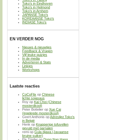
Toko’s in Eindhoven
Toko’s in Helmond
Toko’s in Arnhem
JAPANSE Toko’s
KOREAANSE Toko’s
INDIASE Toko’s
EN VERDER NOG
Nieuws & nieuwtjes
Feedback & Vragen
Vijf leuke quizjes
In de media
Adverteren & Stats
Linkjes
Workshops
Laatste reacties
CoCoFlix
op
Chinese
lichte sojasaus
Roy
op
Kai Choi (Chinese
mosterdkool)
Peter Bottelier
op
Xue Cai
(ingelegde mosterdkool)
Geert Anthonis
op
Adreslijst Toko’s
in België
Henk
op
Knapperige tofuvellen
gevuld met garnalen
remi
op
Gula djawa (Javaanse
bruine suiker)
Els Töpfer
op
Dong Nan Hang