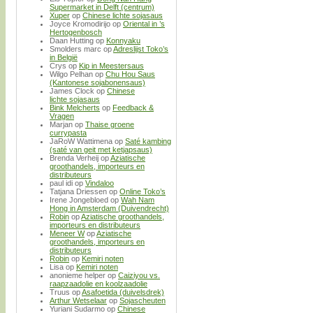
Supermarket in Delft (centrum)
Xuper
op
Chinese lichte sojasaus
Joyce Kromodirijo
op
Oriental in ’s
Hertogenbosch
Daan Hutting
op
Konnyaku
Smolders marc
op
Adreslijst Toko’s
in België
Crys
op
Kip in Meestersaus
Wilgo Pelhan
op
Chu Hou Saus
(Kantonese sojabonensaus)
James Clock
op
Chinese
lichte sojasaus
Bink Melcherts
op
Feedback &
Vragen
Marjan
op
Thaise groene
currypasta
JaRoW Wattimena
op
Saté kambing
(saté van geit met ketjapsaus)
Brenda Verheij
op
Aziatische
groothandels, importeurs en
distributeurs
paul idi
op
Vindaloo
Tatjana Driessen
op
Online Toko’s
Irene Jongebloed
op
Wah Nam
Hong in Amsterdam (Duivendrecht)
Robin
op
Aziatische groothandels,
importeurs en distributeurs
Meneer W
op
Aziatische
groothandels, importeurs en
distributeurs
Robin
op
Kemiri noten
Lisa
op
Kemiri noten
anonieme helper
op
Caiziyou vs.
raapzaadolie en koolzaadolie
Truus
op
Asafoetida (duivelsdrek)
Arthur Wetselaar
op
Sojascheuten
Yuriani Sudarmo
op
Chinese