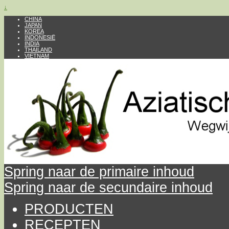
↓
CHINA
JAPAN
KOREA
INDONESIË
INDIA
THAILAND
VIETNAM
Spring naar de primaire inhoud
Spring naar de secundaire inhoud
PRODUCTEN
RECEPTEN