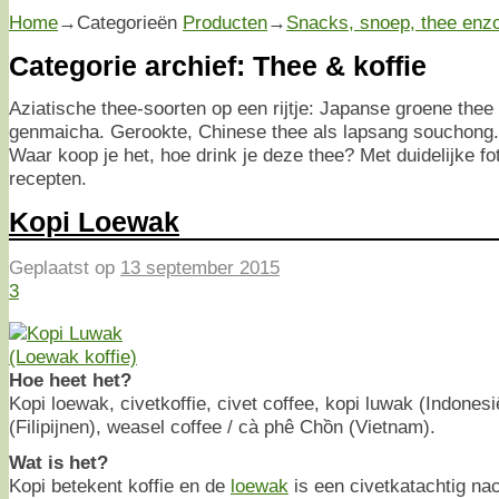
Home
→Categorieën
Producten
→
Snacks, snoep, thee enz
Categorie archief:
Thee & koffie
Aziatische thee-soorten op een rijtje: Japanse groene thee
genmaicha. Gerookte, Chinese thee als lapsang souchong
Waar koop je het, hoe drink je deze thee? Met duidelijke fot
recepten.
Kopi Loewak
Geplaatst op
13 september 2015
3
Hoe heet het?
Kopi loewak, civetkoffie, civet coffee, kopi luwak (Indones
(Filipijnen), weasel coffee / cà phê Chồn (Vietnam).
Wat is het?
Kopi betekent koffie en de
loewak
is een civetkatachtig nac