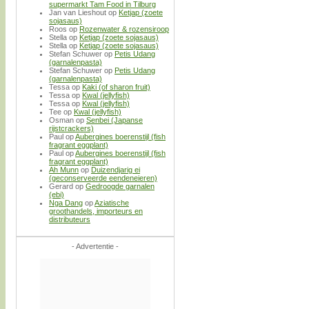
supermarkt Tam Food in Tilburg
Jan van Lieshout
op
Ketjap (zoete
sojasaus)
Roos
op
Rozenwater & rozensiroop
Stella
op
Ketjap (zoete sojasaus)
Stella
op
Ketjap (zoete sojasaus)
Stefan Schuwer
op
Petis Udang
(garnalenpasta)
Stefan Schuwer
op
Petis Udang
(garnalenpasta)
Tessa
op
Kaki (of sharon fruit)
Tessa
op
Kwal (jellyfish)
Tessa
op
Kwal (jellyfish)
Tee
op
Kwal (jellyfish)
Osman
op
Senbei (Japanse
rijstcrackers)
Paul
op
Aubergines boerenstijl (fish
fragrant eggplant)
Paul
op
Aubergines boerenstijl (fish
fragrant eggplant)
Ah Munn
op
Duizendjarig ei
(geconserveerde eendeneieren)
Gerard
op
Gedroogde garnalen
(ebi)
Nga Dang
op
Aziatische
groothandels, importeurs en
distributeurs
- Advertentie -