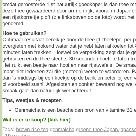
omdat geroosterde rijst natuurlijk goedkoper is dan thee 
deze thee gewaardeerd door arm en rijk, vooral in Japan e
een rijstkorreltje ploft (zie linksboven op de foto) wordt h
genoemd.
Hoe te gebruiken?
Optimaal resultaat bereik je door de thee (1 theelepel per 
overgieten met kokend water dat je hebt laten afkoelen tot
minuten laten trekken. Hoewel de verpakking zegt dat je 
gebruiken en de thee slechts 30 seconden hoeft te laten tr
Het ruikt een beetje naar hooi en naar rijstwafels. De smaa
maar niet iedereen zal die (meteen) weten te waarderen. Pa
dan ’s middags bij een koekje op de bank en beter bij een v
bijvoorbeeld sushi. Afgesloten en donker bewaard nog wel 
smaak gaat dan natuurlijk wel achteruit.
Tips, weetjes & recepten
Genmaicha is een bescheiden bron van vitamine B1 en
Wat is er te koop? (klik hier)
Tags:
brown rice tea
,
genmaicha
,
groene thee
,
Japan
,
japans
|
10
reacties