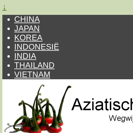
↓
CHINA
JAPAN
KOREA
INDONESIË
INDIA
THAILAND
VIETNAM