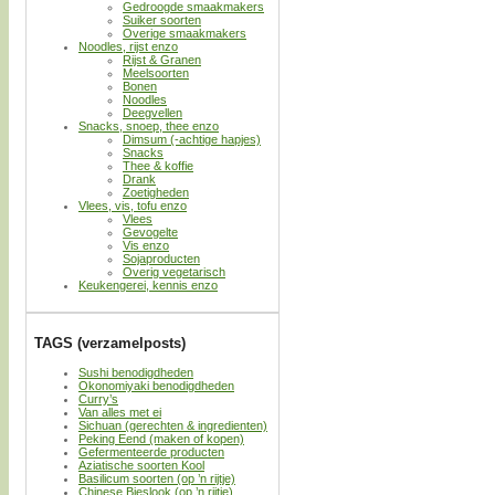
Gedroogde smaakmakers
Suiker soorten
Overige smaakmakers
Noodles, rijst enzo
Rijst & Granen
Meelsoorten
Bonen
Noodles
Deegvellen
Snacks, snoep, thee enzo
Dimsum (-achtige hapjes)
Snacks
Thee & koffie
Drank
Zoetigheden
Vlees, vis, tofu enzo
Vlees
Gevogelte
Vis enzo
Sojaproducten
Overig vegetarisch
Keukengerei, kennis enzo
TAGS (verzamelposts)
Sushi benodigdheden
Okonomiyaki benodigdheden
Curry’s
Van alles met ei
Sichuan (gerechten & ingredienten)
Peking Eend (maken of kopen)
Gefermenteerde producten
Aziatische soorten Kool
Basilicum soorten (op ’n rijtje)
Chinese Bieslook (op ’n rijtje)