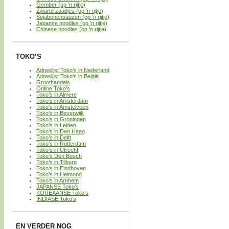
Gember (op ’n rijtje)
Zwarte zaadjes (op ’n rijtje)
Sojabonensauzen (op ’n rijtje)
Japanse noodles (op ’n rijtje)
Chinese noodles (op ’n rijtje)
TOKO’S
Adreslijst Toko’s in Nederland
Adreslijst Toko’s in België
Groothandels
Online Toko’s
Toko’s in Almere
Toko’s in Amsterdam
Toko’s in Amstelveen
Toko’s in Beverwijk
Toko’s in Groningen
Toko’s in Leiden
Toko’s in Den Haag
Toko’s in Delft
Toko’s in Rotterdam
Toko’s in Utrecht
Toko’s Den Bosch
Toko’s in Tilburg
Toko’s in Eindhoven
Toko’s in Helmond
Toko’s in Arnhem
JAPANSE Toko’s
KOREAANSE Toko’s
INDIASE Toko’s
EN VERDER NOG