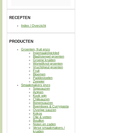
RECEPTEN
Index / Overzicht
PRODUCTEN
Groenten, fruit enzo
Ingemaakt/pickled
Blad/stengel groenten
Groene kruiden
Wortel/knol groenten
Vrucht/peul groenten
Fruit
Bloemen
Paddestoelen
Zeewier
Smaakmakers enzo
Sojasauzen
Azijnen
Kook wijn
Chilisauzen
Bonensauzen
Boemboes & Currypasta
Overige sauzen
Kokos
Olie & vetten
Bouillon
Noten en zaden
Verse smaakmakers /
kruiden