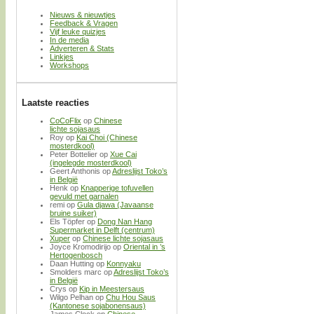
Nieuws & nieuwtjes
Feedback & Vragen
Vijf leuke quizjes
In de media
Adverteren & Stats
Linkjes
Workshops
Laatste reacties
CoCoFlix
op
Chinese
lichte sojasaus
Roy
op
Kai Choi (Chinese
mosterdkool)
Peter Bottelier
op
Xue Cai
(ingelegde mosterdkool)
Geert Anthonis
op
Adreslijst Toko’s
in België
Henk
op
Knapperige tofuvellen
gevuld met garnalen
remi
op
Gula djawa (Javaanse
bruine suiker)
Els Töpfer
op
Dong Nan Hang
Supermarket in Delft (centrum)
Xuper
op
Chinese lichte sojasaus
Joyce Kromodirijo
op
Oriental in ’s
Hertogenbosch
Daan Hutting
op
Konnyaku
Smolders marc
op
Adreslijst Toko’s
in België
Crys
op
Kip in Meestersaus
Wilgo Pelhan
op
Chu Hou Saus
(Kantonese sojabonensaus)