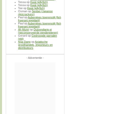
Tessa
op
Kwal (jellyfish)
Tessa
op
Kwal (jellyfish)
Tee
op
Kwal (jellyfish)
Osman
op
Senbei (Japanse
rijstcrackers)
Paul
op
Aubergines boerenstijl (fish
fragrant eggplant)
Paul
op
Aubergines boerenstijl (fish
fragrant eggplant)
Ah Munn
op
Duizendjarig ei
(geconserveerde eendeneieren)
Gerard
op
Gedroogde garnalen
(ebi)
Nga Dang
op
Aziatische
groothandels, importeurs en
distributeurs
- Advertentie -