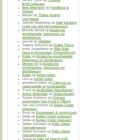
James Clock
op
Chinese
lichte sojasaus
Bink Melcherts
op
Feedback &
Vragen
Marjan
op
Thaise groene
currypasta
JaRoW Wattimena
op
Saté kambing
(saté van geit met ketjapsaus)
Brenda Verheij
op
Aziatische
groothandels, importeurs en
distributeurs
paul idi
op
Vindaloo
Tatjana Driessen
op
Online Toko’s
Irene Jongebloed
op
Wah Nam
Hong in Amsterdam (Duivendrecht)
Robin
op
Aziatische groothandels,
importeurs en distributeurs
Meneer W
op
Aziatische
groothandels, importeurs en
distributeurs
Robin
op
Kemiri noten
Lisa
op
Kemiri noten
anonieme helper
op
Caiziyou vs.
raapzaadolie en koolzaadolie
Truus
op
Asafoetida (duivelsdrek)
Arthur Wetselaar
op
Sojascheuten
Yuriani Sudarmo
op
Chinese
supermarkt Tam Food in Tilburg
Jan van Lieshout
op
Ketjap (zoete
sojasaus)
Roos
op
Rozenwater & rozensiroop
Stella
op
Ketjap (zoete sojasaus)
Stella
op
Ketjap (zoete sojasaus)
Stefan Schuwer
op
Petis Udang
(garnalenpasta)
Stefan Schuwer
op
Petis Udang
(garnalenpasta)
Tessa
op
Kaki (of sharon fruit)