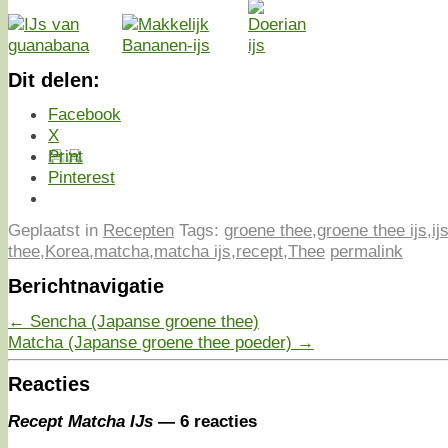
Dit delen:
Facebook
X
Print
Pinterest
Geplaatst in
Recepten
Tags:
groene thee
,
groene thee ijs
,
ij
thee
,
Korea
,
matcha
,
matcha ijs
,
recept
,
Thee
permalink
Berichtnavigatie
←
Sencha (Japanse groene thee)
Matcha (Japanse groene thee poeder)
→
Reacties
Recept Matcha IJs
— 6 reacties