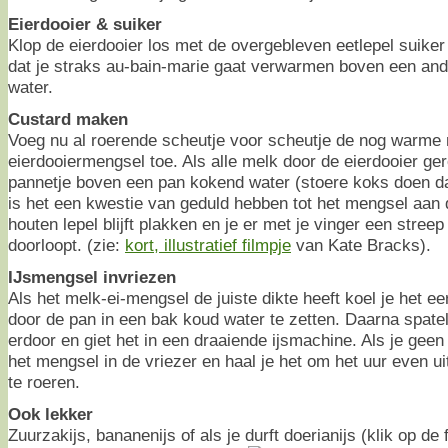
Eierdooier & suiker
Klop de eierdooier los met de overgebleven eetlepel suiker
dat je straks au-bain-marie gaat verwarmen boven een an
water.
Custard maken
Voeg nu al roerende scheutje voor scheutje de nog warme 
eierdooiermengsel toe. Als alle melk door de eierdooier ger
pannetje boven een pan kokend water (stoere koks doen dat
is het een kwestie van geduld hebben tot het mengsel aan
houten lepel blijft plakken en je er met je vinger een streep
doorloopt. (zie:
kort, illustratief filmpje
van Kate Bracks).
IJsmengsel invriezen
Als het melk-ei-mengsel de juiste dikte heeft koel je het ee
door de pan in een bak koud water te zetten. Daarna spatel
erdoor en giet het in een draaiende ijsmachine. Als je geen 
het mengsel in de vriezer en haal je het om het uur even u
te roeren.
Ook lekker
Zuurzakijs, bananenijs of als je durft doerianijs (klik op de 