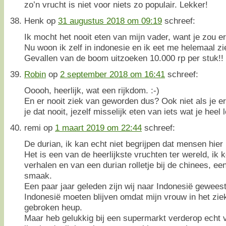
zo’n vrucht is niet voor niets zo populair. Lekker!
Henk
op
31 augustus 2018 om 09:19
schreef:
Ik mocht het nooit eten van mijn vader, want je zou e
Nu woon ik zelf in indonesie en ik eet me helemaal zie
Gevallen van de boom uitzoeken 10.000 rp per stuk!! 
Robin
op
2 september 2018 om 16:41
schreef:
Ooooh, heerlijk, wat een rijkdom. :-)
En er nooit ziek van geworden dus? Ook niet als je er
je dat nooit, jezelf misselijk eten van iets wat je heel 
remi
op
1 maart 2019 om 22:44
schreef:
De durian, ik kan echt niet begrijpen dat mensen hier
Het is een van de heerlijkste vruchten ter wereld, ik 
verhalen en van een durian rolletje bij de chinees, een 
smaak.
Een paar jaar geleden zijn wij naar Indonesië geweest
Indonesië moeten blijven omdat mijn vrouw in het zi
gebroken heup.
Maar heb gelukkig bij een supermarkt verderop echt 