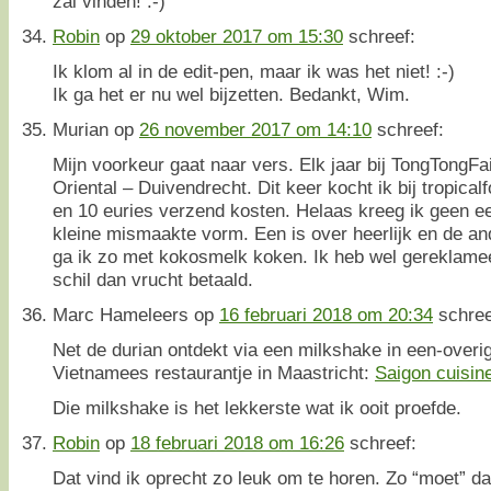
zal vinden! :-)
Robin
op
29 oktober 2017 om 15:30
schreef:
Ik klom al in de edit-pen, maar ik was het niet! :-)
Ik ga het er nu wel bijzetten. Bedankt, Wim.
Murian
op
26 november 2017 om 14:10
schreef:
Mijn voorkeur gaat naar vers. Elk jaar bij TongTongFa
Oriental – Duivendrecht. Dit keer kocht ik bij tropical
en 10 euries verzend kosten. Helaas kreeg ik geen ee
kleine mismaakte vorm. Een is over heerlijk en de ande
ga ik zo met kokosmelk koken. Ik heb wel gereklame
schil dan vrucht betaald.
Marc Hameleers
op
16 februari 2018 om 20:34
schree
Net de durian ontdekt via een milkshake in een-overi
Vietnamees restaurantje in Maastricht:
Saigon cuisin
Die milkshake is het lekkerste wat ik ooit proefde.
Robin
op
18 februari 2018 om 16:26
schreef:
Dat vind ik oprecht zo leuk om te horen. Zo “moet” dat