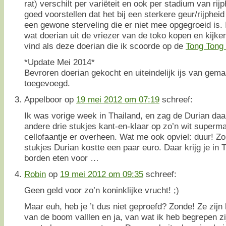
rat) verschilt per variëteit en ook per stadium van rij
goed voorstellen dat het bij een sterkere geur/rijpheid
een gewone sterveling die er niet mee opgegroeid is. 
wat doerian uit de vriezer van de toko kopen en kijken
vind als deze doerian die ik scoorde op de
Tong Tong 
*Update Mei 2014*
Bevroren doerian gekocht en uiteindelijk ijs van gem
toegevoegd.
Appelboor
op
19 mei 2012 om 07:19
schreef:
Ik was vorige week in Thailand, en zag de Durian daa
andere drie stukjes kant-en-klaar op zo’n wit superm
cellofaantje er overheen. Wat me ook opviel: duur! Zo
stukjes Durian kostte een paar euro. Daar krijg je in
borden eten voor …
Robin
op
19 mei 2012 om 09:35
schreef:
Geen geld voor zo’n koninklijke vrucht! ;)
Maar euh, heb je ’t dus niet geproefd? Zonde! Ze zijn h
van de boom valllen en ja, van wat ik heb begrepen zij