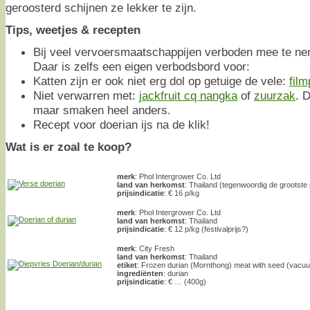
geroosterd schijnen ze lekker te zijn.
Tips, weetjes & recepten
Bij veel vervoersmaatschappijen verboden mee te n
Daar is zelfs een eigen verbodsbord voor:
Katten zijn er ook niet erg dol op getuige de vele:
fil
Niet verwarren met:
jackfruit cq nangka
of
zuurzak
. 
maar smaken heel anders.
Recept voor doerian ijs na de klik!
Wat is er zoal te koop?
merk
: Phol Intergrower Co. Ltd
land van herkomst
: Thailand (tegenwoordig de grootste
prijsindicatie
: € 16 p/kg
merk
: Phol Intergrower Co. Ltd
land van herkomst
: Thailand
prijsindicatie
: € 12 p/kg (festivalprijs?)
merk
: City Fresh
land van herkomst
: Thailand
etiket
: Frozen durian (Mornthong) meat with seed (vacu
ingrediënten
: durian
prijsindicatie
: € … (400g)