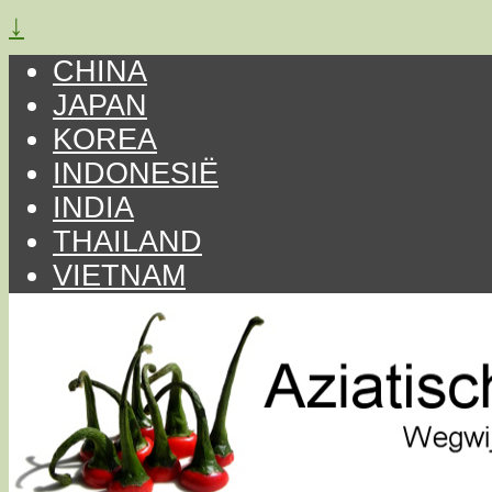
↓
CHINA
JAPAN
KOREA
INDONESIË
INDIA
THAILAND
VIETNAM