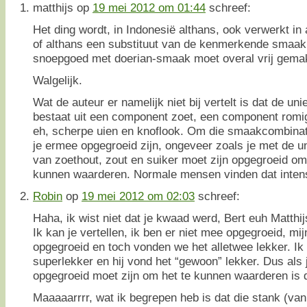
matthijs
op
19 mei 2012 om 01:44
schreef:
Het ding wordt, in Indonesië althans, ook verwerkt in 
of althans een substituut van de kenmerkende smaak 
snoepgoed met doerian-smaak moet overal vrij gemakke
Walgelijk.
Wat de auteur er namelijk niet bij vertelt is dat de u
bestaat uit een component zoet, een component romi
eh, scherpe uien en knoflook. Om die smaakcombinati
je ermee opgegroeid zijn, ongeveer zoals je met de
van zoethout, zout en suiker moet zijn opgegroeid om
kunnen waarderen. Normale mensen vinden dat inten
Robin
op
19 mei 2012 om 02:03
schreef:
Haha, ik wist niet dat je kwaad werd, Bert euh Matthijs
Ik kan je vertellen, ik ben er niet mee opgegroeid, mijn
opgegroeid en toch vonden we het alletwee lekker. Ik
superlekker en hij vond het “gewoon” lekker. Dus als 
opgegroeid moet zijn om het te kunnen waarderen is d
Maaaaarrrr, wat ik begrepen heb is dat die stank (van