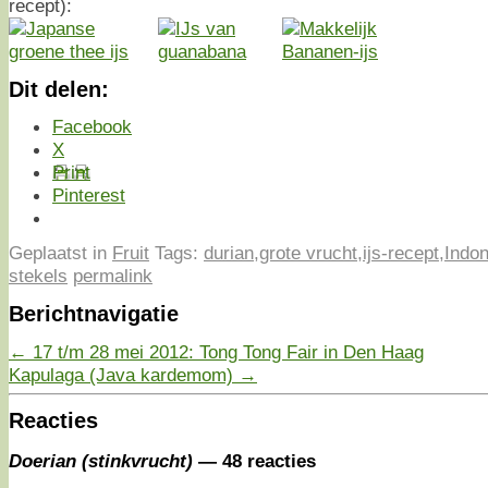
recept):
Dit delen:
Facebook
X
Print
Pinterest
Geplaatst in
Fruit
Tags:
durian
,
grote vrucht
,
ijs-recept
,
Indon
stekels
permalink
Berichtnavigatie
←
17 t/m 28 mei 2012: Tong Tong Fair in Den Haag
Kapulaga (Java kardemom)
→
Reacties
Doerian (stinkvrucht)
— 48 reacties