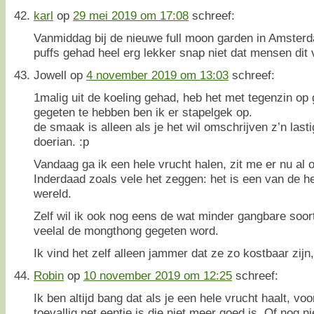
karl
op
29 mei 2019 om 17:08
schreef:
Vanmiddag bij de nieuwe full moon garden in Amsterd
puffs gehad heel erg lekker snap niet dat mensen dit 
Jowell
op
4 november 2019 om 13:03
schreef:
1malig uit de koeling gehad, heb het met tegenzin op
gegeten te hebben ben ik er stapelgek op.
de smaak is alleen als je het wil omschrijven z’n lasti
doerian. :p
Vandaag ga ik een hele vrucht halen, zit me er nu al 
Inderdaad zoals vele het zeggen: het is een van de he
wereld.
Zelf wil ik ook nog eens de wat minder gangbare soo
veelal de mongthong gegeten word.
Ik vind het zelf alleen jammer dat ze zo kostbaar zijn, 
Robin
op
10 november 2019 om 12:25
schreef:
Ik ben altijd bang dat als je een hele vrucht haalt, voo
toevallig net eentje is die niet meer goed is. Of nog n