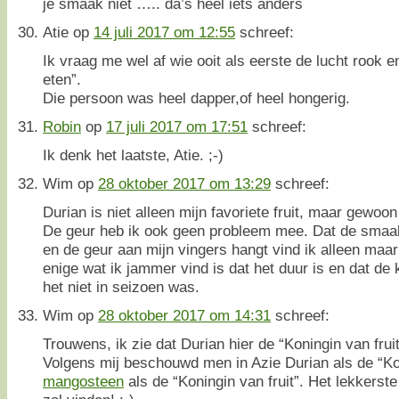
je smaak niet ….. da’s heel iets anders
Atie
op
14 juli 2017 om 12:55
schreef:
Ik vraag me wel af wie ooit als eerste de lucht rook e
eten”.
Die persoon was heel dapper,of heel hongerig.
Robin
op
17 juli 2017 om 17:51
schreef:
Ik denk het laatste, Atie. ;-)
Wim
op
28 oktober 2017 om 13:29
schreef:
Durian is niet alleen mijn favoriete fruit, maar gewoon
De geur heb ik ook geen probleem mee. Dat de smaak 
en de geur aan mijn vingers hangt vind ik alleen maar
enige wat ik jammer vind is dat het duur is en dat de 
het niet in seizoen was.
Wim
op
28 oktober 2017 om 14:31
schreef:
Trouwens, ik zie dat Durian hier de “Koningin van fru
Volgens mij beschouwd men in Azie Durian als de “Kon
mangosteen
als de “Koningin van fruit”. Het lekkerste