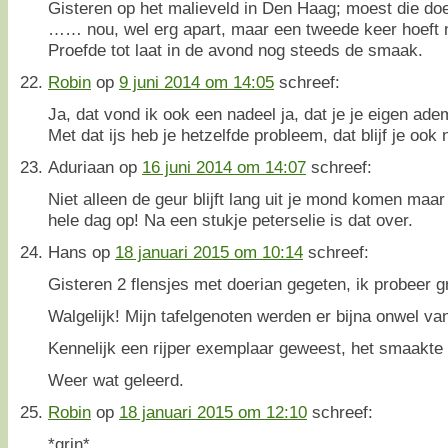
Gisteren op het malieveld in Den Haag; moest die do
…… nou, wel erg apart, maar een tweede keer hoeft n
Proefde tot laat in de avond nog steeds de smaak.
Robin
op
9 juni 2014 om 14:05
schreef:
Ja, dat vond ik ook een nadeel ja, dat je je eigen ade
Met dat ijs heb je hetzelfde probleem, dat blijf je ook 
Aduriaan
op
16 juni 2014 om 14:07
schreef:
Niet alleen de geur blijft lang uit je mond komen maar
hele dag op! Na een stukje peterselie is dat over.
Hans
op
18 januari 2015 om 10:14
schreef:
Gisteren 2 flensjes met doerian gegeten, ik probeer gr
Walgelijk! Mijn tafelgenoten werden er bijna onwel van
Kennelijk een rijper exemplaar geweest, het smaakte
Weer wat geleerd.
Robin
op
18 januari 2015 om 12:10
schreef:
*grin*