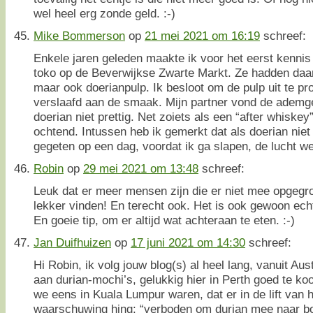
wel heel erg zonde geld. :-)
Mike Bommerson
op
21 mei 2021 om 16:19
schreef:
Enkele jaren geleden maakte ik voor het eerst kennis 
toko op de Beverwijkse Zwarte Markt. Ze hadden daar
maar ook doerianpulp. Ik besloot om de pulp uit te pr
verslaafd aan de smaak. Mijn partner vond de ademge
doerian niet prettig. Net zoiets als een “after whisk
ochtend. Intussen heb ik gemerkt dat als doerian niet 
gegeten op een dag, voordat ik ga slapen, de lucht we
Robin
op
29 mei 2021 om 13:48
schreef:
Leuk dat er meer mensen zijn die er niet mee opgegro
lekker vinden! En terecht ook. Het is ook gewoon echt
En goeie tip, om er altijd wat achteraan te eten. :-)
Jan Duifhuizen
op
17 juni 2021 om 14:30
schreef:
Hi Robin, ik volg jouw blog(s) al heel lang, vanuit Aus
aan durian-mochi’s, gelukkig hier in Perth goed te ko
we eens in Kuala Lumpur waren, dat er in de lift van h
waarschuwing hing: “verboden om durian mee naar 