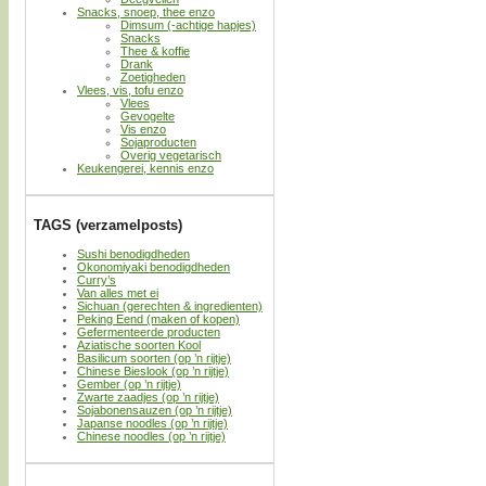
Snacks, snoep, thee enzo
Dimsum (-achtige hapjes)
Snacks
Thee & koffie
Drank
Zoetigheden
Vlees, vis, tofu enzo
Vlees
Gevogelte
Vis enzo
Sojaproducten
Overig vegetarisch
Keukengerei, kennis enzo
TAGS (verzamelposts)
Sushi benodigdheden
Okonomiyaki benodigdheden
Curry’s
Van alles met ei
Sichuan (gerechten & ingredienten)
Peking Eend (maken of kopen)
Gefermenteerde producten
Aziatische soorten Kool
Basilicum soorten (op ’n rijtje)
Chinese Bieslook (op ’n rijtje)
Gember (op ’n rijtje)
Zwarte zaadjes (op ’n rijtje)
Sojabonensauzen (op ’n rijtje)
Japanse noodles (op ’n rijtje)
Chinese noodles (op ’n rijtje)