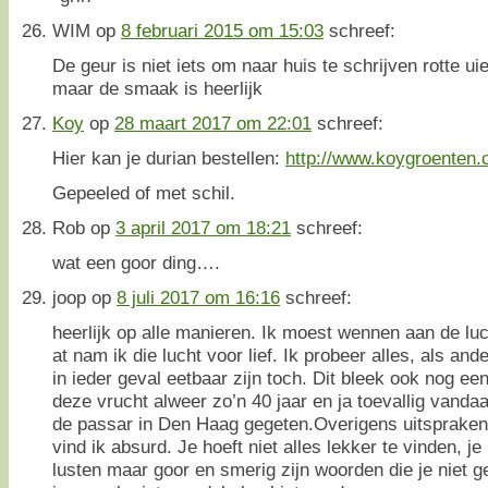
WIM
op
8 februari 2015 om 15:03
schreef:
De geur is niet iets om naar huis te schrijven rotte uien
maar de smaak is heerlijk
Koy
op
28 maart 2017 om 22:01
schreef:
Hier kan je durian bestellen:
http://www.koygroenten
Gepeeled of met schil.
Rob
op
3 april 2017 om 18:21
schreef:
wat een goor ding….
joop
op
8 juli 2017 om 16:16
schreef:
heerlijk op alle manieren. Ik moest wennen aan de luc
at nam ik die lucht voor lief. Ik probeer alles, als an
in ieder geval eetbaar zijn toch. Dit bleek ook nog een
deze vrucht alweer zo’n 40 jaar en ja toevallig vandaag
de passar in Den Haag gegeten.Overigens uitspraken
vind ik absurd. Je hoeft niet alles lekker te vinden, je 
lusten maar goor en smerig zijn woorden die je niet g