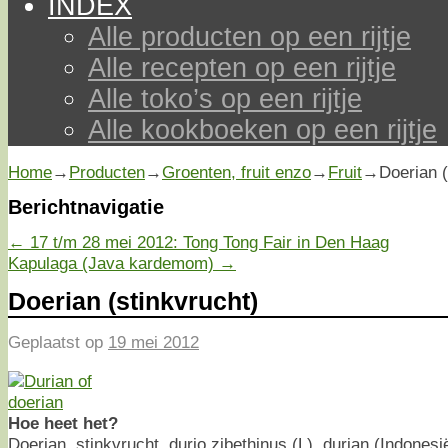
INDEX
Alle producten op een rijtje
Alle recepten op een rijtje
Alle toko’s op een rijtje
Alle kookboeken op een rijtje
Home
→
Producten
→
Groenten, fruit enzo
→
Fruit
→
Doerian (
Berichtnavigatie
←
17 t/m 28 mei 2012: Tong Tong Fair in Den Haag
Kapulaga (Java kardemom)
→
Doerian (stinkvrucht)
Geplaatst op
19 mei 2012
Hoe heet het?
Doerian, stinkvrucht, durio zibethinus (L), durian (Indonesië