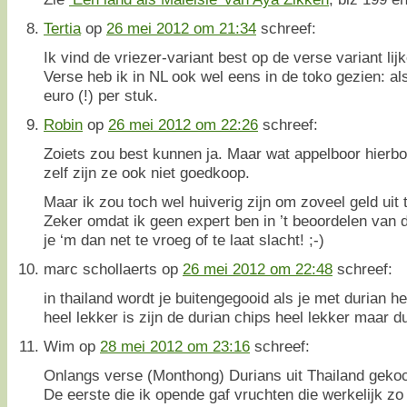
Tertia
op
26 mei 2012 om 21:34
schreef:
Ik vind de vriezer-variant best op de verse variant lij
Verse heb ik in NL ook wel eens in de toko gezien: al
euro (!) per stuk.
Robin
op
26 mei 2012 om 22:26
schreef:
Zoiets zou best kunnen ja. Maar wat appelboor hierbov
zelf zijn ze ook niet goedkoop.
Maar ik zou toch wel huiverig zijn om zoveel geld uit
Zeker omdat ik geen expert ben in ’t beoordelen van de
je ‘m dan net te vroeg of te laat slacht! ;-)
marc schollaerts
op
26 mei 2012 om 22:48
schreef:
in thailand wordt je buitengegooid als je met durian h
heel lekker is zijn de durian chips heel lekker maar du
Wim
op
28 mei 2012 om 23:16
schreef:
Onlangs verse (Monthong) Durians uit Thailand gekoch
De eerste die ik opende gaf vruchten die werkelijk zo 