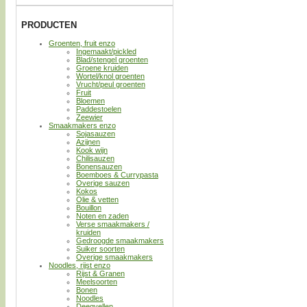
PRODUCTEN
Groenten, fruit enzo
Ingemaakt/pickled
Blad/stengel groenten
Groene kruiden
Wortel/knol groenten
Vrucht/peul groenten
Fruit
Bloemen
Paddestoelen
Zeewier
Smaakmakers enzo
Sojasauzen
Azijnen
Kook wijn
Chilisauzen
Bonensauzen
Boemboes & Currypasta
Overige sauzen
Kokos
Olie & vetten
Bouillon
Noten en zaden
Verse smaakmakers /
kruiden
Gedroogde smaakmakers
Suiker soorten
Overige smaakmakers
Noodles, rijst enzo
Rijst & Granen
Meelsoorten
Bonen
Noodles
Deegvellen