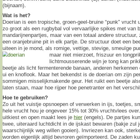
(bijnaam).
Wat is het?
Doerian is een tropische, groen-geel-bruine “punk” vrucht u
zo groot als een rugbybal vol vervaarlijke spikes met van 
mandarijnenpartjes, maar van een totaal andere structuur, 
een oranjebruine pit in elk partje. De structuur doet een be
uiteen in je mond, als romige, vettige, stevige, smeuïge p
maar niet mierzoet, friszuur en tongpr
lichtmousserende wijn je tong kan pri
beetje als licht fermenterende banaan, anderen herkennen
ui en knoflook. Maar het bekendst is de doerian om zijn pe
sommigen misselijkmakende geur. Het ruikt een beetje also
laten staan, maar hoe rijper hoe penetranter en het verschil
Hoe te gebruiken?
Zo uit het vuistje opsnoepen of verwerken in ijs, toetjes, 
hele vrucht hou je ongeveer 15% tot 30% vruchtvlees over.
uitkiest en open maakt lees je
hier
(engels). De partjes kun
twee, uiteraard luchtdicht in de ijskast bewaren (bakje zul
waarschijnlijk weg willen gooien). Invriezen kan ook, sterk
worden eigenlijk altijd bevroren geïmporteerd. De zaden ku