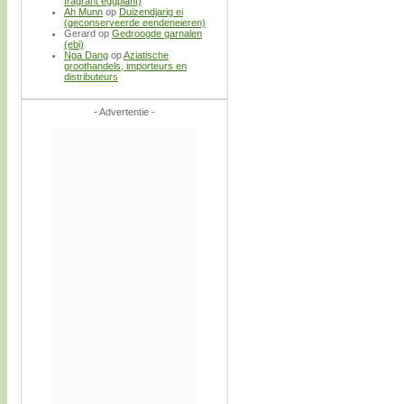
fragrant eggplant)
Ah Munn
op
Duizendjarig ei
(geconserveerde eendeneieren)
Gerard
op
Gedroogde garnalen
(ebi)
Nga Dang
op
Aziatische
groothandels, importeurs en
distributeurs
- Advertentie -