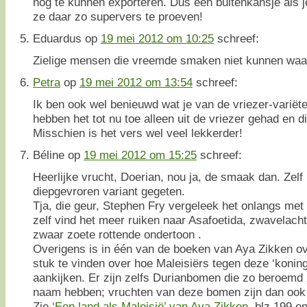
nog te kunnen exporteren. Dus een buitenkansje als j
ze daar zo supervers te proeven!
Eduardus
op
19 mei 2012 om 10:25
schreef:
Zielige mensen die vreemde smaken niet kunnen waa
Petra
op
19 mei 2012 om 13:54
schreef:
Ik ben ook wel benieuwd wat je van de vriezer-variëtei
hebben het tot nu toe alleen uit de vriezer gehad en di
Misschien is het vers wel veel lekkerder!
Béline
op
19 mei 2012 om 15:25
schreef:
Heerlijke vrucht, Doerian, nou ja, de smaak dan. Zelf
diepgevroren variant gegeten.
Tja, die geur, Stephen Fry vergeleek het onlangs met
zelf vind het meer ruiken naar Asafoetida, zwavelach
zwaar zoete rottende ondertoon .
Overigens is in één van de boeken van Aya Zikken ov
stuk te vinden over hoe Maleisiërs tegen deze ‘koning
aankijken. Er zijn zelfs Durianbomen die zo beroemd 
naam hebben; vruchten van deze bomen zijn dan ook 
Zie
‘Een land als Maleisië’ van Aya Zikken
, blz 199 e