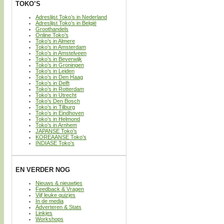
TOKO’S
Adreslijst Toko’s in Nederland
Adreslijst Toko’s in België
Groothandels
Online Toko’s
Toko’s in Almere
Toko’s in Amsterdam
Toko’s in Amstelveen
Toko’s in Beverwijk
Toko’s in Groningen
Toko’s in Leiden
Toko’s in Den Haag
Toko’s in Delft
Toko’s in Rotterdam
Toko’s in Utrecht
Toko’s Den Bosch
Toko’s in Tilburg
Toko’s in Eindhoven
Toko’s in Helmond
Toko’s in Arnhem
JAPANSE Toko’s
KOREAANSE Toko’s
INDIASE Toko’s
EN VERDER NOG
Nieuws & nieuwtjes
Feedback & Vragen
Vijf leuke quizjes
In de media
Adverteren & Stats
Linkjes
Workshops