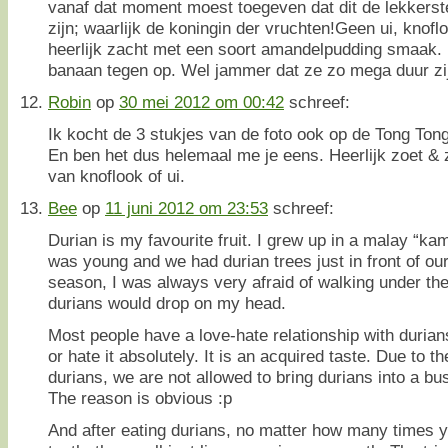
vanaf dat moment moest toegeven dat dit de lekkerst
zijn; waarlijk de koningin der vruchten!Geen ui, knofl
heerlijk zacht met een soort amandelpudding smaak. 
banaan tegen op. Wel jammer dat ze zo mega duur zijn
Robin
op
30 mei 2012 om 00:42
schreef:
Ik kocht de 3 stukjes van de foto ook op de Tong Ton
En ben het dus helemaal me je eens. Heerlijk zoet & 
van knoflook of ui.
Bee
op
11 juni 2012 om 23:53
schreef:
Durian is my favourite fruit. I grew up in a malay “ka
was young and we had durian trees just in front of ou
season, I was always very afraid of walking under the 
durians would drop on my head.
Most people have a love-hate relationship with durians.
or hate it absolutely. It is an acquired taste. Due to t
durians, we are not allowed to bring durians into a bus,
The reason is obvious :p
And after eating durians, no matter how many times y