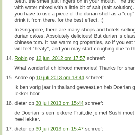
teeth, the smell just lingers on in your mouth. The tri
with water mixed with a little bit of salt (salt solutio
you have to use a piece of the durian shell as a “cup”
drink it from there, for the best effect. :)
In Singapore, there are many shops and hotels sellin
durian cakes. Absolutely delicious! But durian is class
chinese tcm. It has warming properties, so if you eat 
will feel “heaty”, and you may start coughing due to th
Robin
op
12 juni 2012 om 17:57
schreef:
What wonderful childhood memories! Thanks for shari
Andre
op
10 juli 2013 om 18:44
schreef:
ik ben vorig jaar in thailand geweest,en heb Doerian 
lekker hoor
dieter
op
30 juli 2013 om 15:44
schreef:
de Doerian is een lekkere Fruit,die je met Sushi moet
heel lekker.
dieter
op
30 juli 2013 om 15:47
schreef: