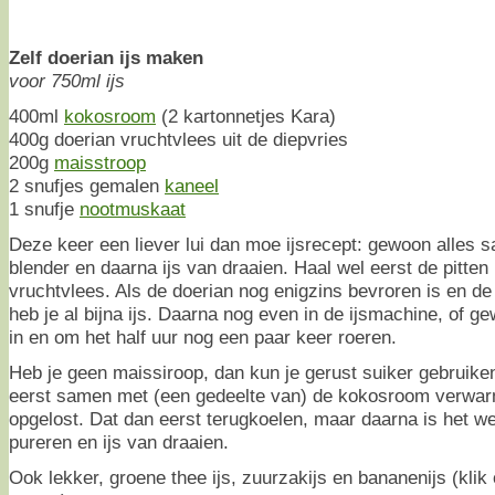
Zelf doerian ijs maken
voor 750ml ijs
400ml
kokosroom
(2 kartonnetjes Kara)
400g doerian vruchtvlees uit de diepvries
200g
maisstroop
2 snufjes gemalen
kaneel
1 snufje
nootmuskaat
Deze keer een liever lui dan moe ijsrecept: gewoon alles 
blender en daarna ijs van draaien. Haal wel eerst de pitten 
vruchtvlees. Als de doerian nog enigzins bevroren is en 
heb je al bijna ijs. Daarna nog even in de ijsmachine, of g
in en om het half uur nog een paar keer roeren.
Heb je geen maissiroop, dan kun je gerust suiker gebruike
eerst samen met (een gedeelte van) de kokosroom verwarme
opgelost. Dat dan eerst terugkoelen, maar daarna is het we
pureren en ijs van draaien.
Ook lekker, groene thee ijs, zuurzakijs en bananenijs (klik 