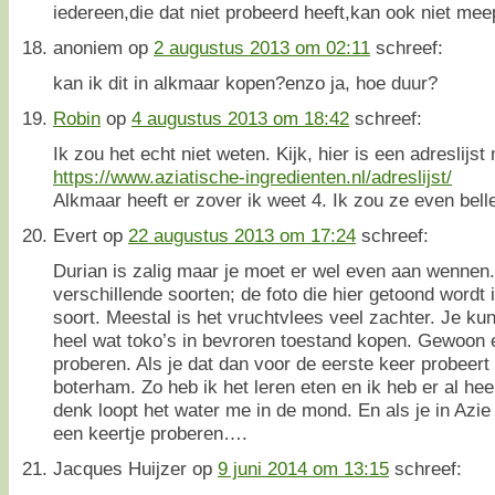
iedereen,die dat niet probeerd heeft,kan ook niet mee
anoniem
op
2 augustus 2013 om 02:11
schreef:
kan ik dit in alkmaar kopen?enzo ja, hoe duur?
Robin
op
4 augustus 2013 om 18:42
schreef:
Ik zou het echt niet weten. Kijk, hier is een adreslijst
https://www.aziatische-ingredienten.nl/adreslijst/
Alkmaar heeft er zover ik weet 4. Ik zou ze even belle
Evert
op
22 augustus 2013 om 17:24
schreef:
Durian is zalig maar je moet er wel even aan wennen. 
verschillende soorten; de foto die hier getoond wordt 
soort. Meestal is het vruchtvlees veel zachter. Je kun
heel wat toko’s in bevroren toestand kopen. Gewoon 
proberen. Als je dat dan voor de eerste keer probeert
boterham. Zo heb ik het leren eten en ik heb er al heel
denk loopt het water me in de mond. En als je in Azie 
een keertje proberen….
Jacques Huijzer
op
9 juni 2014 om 13:15
schreef: