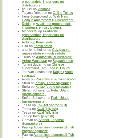
groothandels, importeurs en
distributeurs
paul idi
op
Vindaloo
Tatjana Driessen
op
Online Toko’s
Irene Jongebloed
op
Wah Nam
Hong in Amsterdam (Duivendrecht)
Robin
op
Aziatische groothandels,
importeurs en distributeurs
Meneer W
op
Aziatische
groothandels, importeurs en
distributeurs
Robin
op
Kemiri noten
Lisa
op
Kemiri noten
anonieme helper
op
Caiziyou vs.
raapzaadolie en koolzaadolie
Truus
op
Asafoetida (duivelsdrek)
Arthur Wetselaar
op
Sojascheuten
Yuriani Sudarmo
op
Chinese
supermarkt Tam Food in Tilburg
Jan van Lieshout
op
Ketjap (zoete
sojasaus)
Roos
op
Rozenwater & rozensiroop
Stella
op
Ketjap (zoete sojasaus)
Stella
op
Ketjap (zoete sojasaus)
Stefan Schuwer
op
Petis Udang
(garnalenpasta)
Stefan Schuwer
op
Petis Udang
(garnalenpasta)
Tessa
op
Kaki (of sharon fruit)
Tessa
op
Kwal (jellyfish)
Tessa
op
Kwal (jellyfish)
Tee
op
Kwal (jellyfish)
Osman
op
Senbei (Japanse
rijstcrackers)
Paul
op
Aubergines boerenstijl (fish
fragrant eggplant)
Paul
op
Aubergines boerenstijl (fish