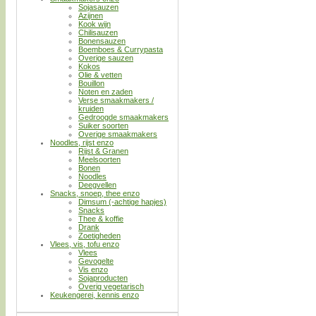
Sojasauzen
Azijnen
Kook wijn
Chilisauzen
Bonensauzen
Boemboes & Currypasta
Overige sauzen
Kokos
Olie & vetten
Bouillon
Noten en zaden
Verse smaakmakers /
kruiden
Gedroogde smaakmakers
Suiker soorten
Overige smaakmakers
Noodles, rijst enzo
Rijst & Granen
Meelsoorten
Bonen
Noodles
Deegvellen
Snacks, snoep, thee enzo
Dimsum (-achtige hapjes)
Snacks
Thee & koffie
Drank
Zoetigheden
Vlees, vis, tofu enzo
Vlees
Gevogelte
Vis enzo
Sojaproducten
Overig vegetarisch
Keukengerei, kennis enzo