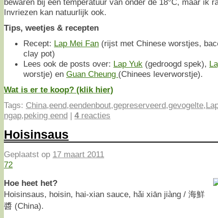
bewaren bij een temperatuur van onder de 18°C, maar ik ra
Invriezen kan natuurlijk ook.
Tips, weetjes & recepten
Recept:
Lap Mei Fan
(rijst met Chinese worstjes, ba
clay pot)
Lees ook de posts over:
Lap Yuk
(gedroogd spek),
La
worstje) en
Guan Cheung
(Chinees leverworstje).
Wat is er te koop? (klik hier)
Tags:
China
,
eend
,
eendenbout
,
gepreserveerd
,
gevogelte
,
La
ngap
,
peking eend
|
4
reacties
Hoisinsaus
Geplaatst op
17 maart 2011
72
Hoe heet het?
Hoisinsaus, hoisin, hai-xian sauce, hǎi xiān jiàng / 海鮮
醬 (China).