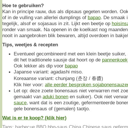
Hoe te gebruiken?
Kan in principe rauw, dus als dipsaus gegeten worden. Ook
of in de vulling van allerlei dumplings of
bapao
. De smaak is
tegelijk, alsof er sojasaus in zit. Lijkt een beetje op
hoisins
ronder van smaak. Na openen in de koelkast nog maanden
nooit in aangebroken blik bewaren, altijd overdoen in bakje
Tips, weetjes & recepten
Eventueel gecombineerd met een klein beetje suiker, s
dit het traditionele sausje dat hoort op de
pannenkoek
Ook lekker als dip voor
bapao
Japanse variant: agadashi miso.
Koreaanse variant: chunjang (춘장 / 春醬)
Klik hier voor:
alle eerder besproken sojabonensauzen 
Let op: deze zoete bonensaus niet verwarren met zo
gemaakt van
aduki bonen
en suiker). Ook niet verwa
sauce
, want dat is een zoutige, gefermenteerde bone
gele bonensaus of (gemalen) taotjo.
Wat is er te koop? (klik hier)
Tags:
barbecue
,
BBQ
,
bbq-saus
,
China
,
Chinese saus
,
geferm