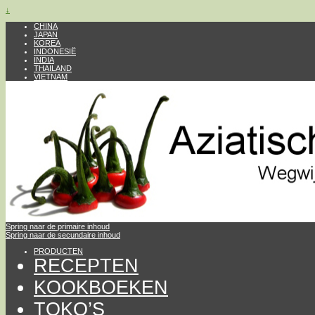
↓
CHINA
JAPAN
KOREA
INDONESIË
INDIA
THAILAND
VIETNAM
Spring naar de primaire inhoud
Spring naar de secundaire inhoud
PRODUCTEN
RECEPTEN
KOOKBOEKEN
TOKO’S