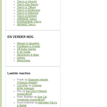
Toko’s in Utrecht
Toko’s Den Bosch
Toko’s in Tilburg
Toko’s in Eindhoven
Toko’s in Helmond
Toko’s in Arnhem
JAPANSE Toko’s
KOREAANSE Toko’s
INDIASE Toko’s
EN VERDER NOG
Nieuws & nieuwtjes
Feedback & Vragen
Vijf leuke quizjes
In de media
Adverteren & Stats
Linkjes
Workshops
Laatste reacties
Frank
op
Shaoxing rijstwijn
(Chinese rijstwijn)
CoCoFlix
op
Chinese
lichte sojasaus
Roy
op
Kai Choi (Chinese
mosterdkool)
Peter Bottelier
op
Xue Cai
(ingelegde mosterdkool)
Geert Anthonis
op
Adreslijst Toko’s
in België