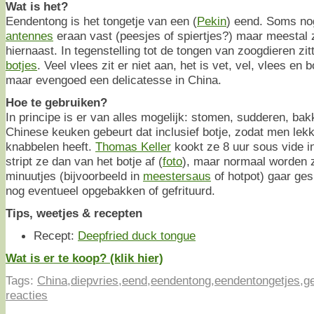
Wat is het?
Eendentong is het tongetje van een (
Pekin
) eend. Soms n
antennes
eraan vast (peesjes of spiertjes?) maar meestal 
hiernaast. In tegenstelling tot de tongen van zoogdieren zi
botjes
. Veel vlees zit er niet aan, het is vet, vel, vlees en 
maar evengoed een delicatesse in China.
Hoe te gebruiken?
In principe is er van alles mogelijk: stomen, sudderen, bakk
Chinese keuken gebeurt dat inclusief botje, zodat men lekk
knabbelen heeft.
Thomas Keller
kookt ze 8 uur sous vide 
stript ze dan van het botje af (
foto
), maar normaal worden z
minuutjes (bijvoorbeeld in
meestersaus
of hotpot) gaar ge
nog eventueel opgebakken of gefrituurd.
Tips, weetjes & recepten
Recept:
Deepfried duck tongue
Wat is er te koop? (klik hier)
Tags:
China
,
diepvries
,
eend
,
eendentong
,
eendentongetjes
,
g
reacties