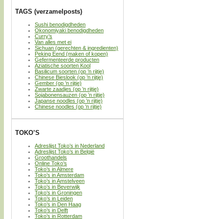
TAGS (verzamelposts)
Sushi benodigdheden
Okonomiyaki benodigdheden
Curry’s
Van alles met ei
Sichuan (gerechten & ingredienten)
Peking Eend (maken of kopen)
Gefermenteerde producten
Aziatische soorten Kool
Basilicum soorten (op ’n rijtje)
Chinese Bieslook (op ’n rijtje)
Gember (op ’n rijtje)
Zwarte zaadjes (op ’n rijtje)
Sojabonensauzen (op ’n rijtje)
Japanse noodles (op ’n rijtje)
Chinese noodles (op ’n rijtje)
TOKO’S
Adreslijst Toko’s in Nederland
Adreslijst Toko’s in België
Groothandels
Online Toko’s
Toko’s in Almere
Toko’s in Amsterdam
Toko’s in Amstelveen
Toko’s in Beverwijk
Toko’s in Groningen
Toko’s in Leiden
Toko’s in Den Haag
Toko’s in Delft
Toko’s in Rotterdam