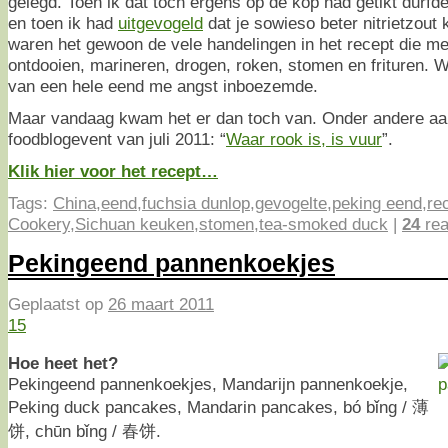
gelegd. Toen ik dat toch ergens op de kop had getikt durfde 
en toen ik had
uitgevogeld
dat je sowieso beter nitrietzout 
waren het gewoon de vele handelingen in het recept die me
ontdooien, marineren, drogen, roken, stomen en frituren. Wa
van een hele eend me angst inboezemde.
Maar vandaag kwam het er dan toch van. Onder andere aa
foodblogevent van juli 2011: “
Waar rook is, is vuur
”.
Klik hier voor het recept…
Tags:
China
,
eend
,
fuchsia dunlop
,
gevogelte
,
peking eend
,
re
Cookery
,
Sichuan keuken
,
stomen
,
tea-smoked duck
|
24
rea
Pekingeend pannenkoekjes
Geplaatst op
26 maart 2011
15
Hoe heet het?
Pekingeend pannenkoekjes, Mandarijn pannenkoekje,
Peking duck pancakes, Mandarin pancakes, bó bǐng / 薄
饼, chūn bǐng / 春饼.