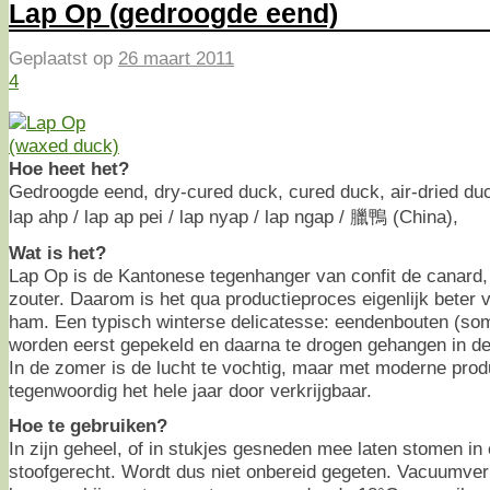
Lap Op (gedroogde eend)
Geplaatst op
26 maart 2011
4
Hoe heet het?
Gedroogde eend, dry-cured duck, cured duck, air-dried duc
lap ahp / lap ap pei / lap nyap / lap ngap / 臘鴨 (China),
Wat is het?
Lap Op is de Kantonese tegenhanger van confit de canard,
zouter. Daarom is het qua productieproces eigenlijk beter 
ham. Een typisch winterse delicatesse: eendenbouten (so
worden eerst gepekeld en daarna te drogen gehangen in de 
In de zomer is de lucht te vochtig, maar met moderne prod
tegenwoordig het hele jaar door verkrijgbaar.
Hoe te gebruiken?
In zijn geheel, of in stukjes gesneden mee laten stomen in e
stoofgerecht. Wordt dus niet onbereid gegeten. Vacuumve