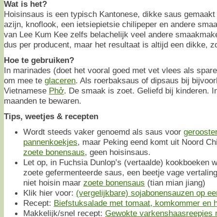
Wat is het?
Hoisinsaus is een typisch Kantonese, dikke saus gemaakt 
azijn, knoflook, een ietsiepietsie chilipeper en andere sma
van Lee Kum Kee zelfs belachelijk veel andere smaakmake
dus per producent, maar het resultaat is altijd een dikke, z
Hoe te gebruiken?
In marinades (doet het vooral goed met vet vlees als spare
om mee te
glaceren
. Als roerbaksaus of dipsaus bij bijvoo
Vietnamese
Phở
. De smaak is zoet. Geliefd bij kinderen. I
maanden te bewaren.
Tips, weetjes & recepten
Wordt steeds vaker genoemd als saus voor
gerooste
pannenkoekjes
, maar Peking eend komt uit Noord Ch
zoete bonensaus
, geen hoisinsaus.
Let op, in Fuchsia Dunlop’s (vertaalde) kookboeken 
zoete gefermenteerde saus, een beetje vage vertalin
niet hoisin maar
zoete bonensaus
(tian mian jiang)
Klik hier voor:
(vergelijkbare) sojabonensauzen op een 
Recept:
Biefstuksalade met tomaat, komkommer en h
Makkelijk/snel recept:
Gewokte varkenshaasreepjes 