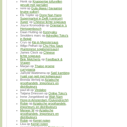
Henk
op
Knapperige tofuvellen
gevuld met garnalen
remi
op
Gula djawa (Javaanse
bruine suiker)
Els Töpfer
op
Dong Nan Hang
Supermarket in Delft (centrum)
Xuper
op
Chinese lichte sojasaus
Joyce Kromodirijo
op
Oriental in ’s
Hertogenbosch
Daan Hutting
op
Konnyaku
Smolders marc
op
Adreslijst Toko’s
in België
Crys
op
Kip in Meestersaus
Wilgo Pelhan
op
Chu Hou Saus
(Kantonese sojabonensaus)
James Clock
op
Chinese
lichte sojasaus
Bink Melcherts
op
Feedback &
Vragen
Marjan
op
Thaise groene
currypasta
JaRoW Wattimena
op
Saté kambing
(saté van geit met ketjapsaus)
Brenda Verheij
op
Aziatische
groothandels, importeurs en
distributeurs
paul idi
op
Vindaloo
Tatjana Driessen
op
Online Toko’s
Irene Jongebloed
op
Wah Nam
Hong in Amsterdam (Duivendrecht)
Robin
op
Aziatische groothandels,
importeurs en distributeurs
Meneer W
op
Aziatische
groothandels, importeurs en
distributeurs
Robin
op
Kemiri noten
Lisa
op
Kemiri noten