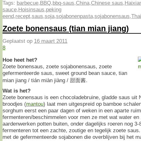
Tags:
barbecue
,
BBQ
,
bbq-saus
,
China
,
Chinese saus
,
Haixia
sauce
,
Hoisinsaus
,
peking
eend
,
recept
,
saus
,
soja
,
sojabonenpasta
,
sojabonensaus
,
Tha
Zoete bonensaus (tian mian jiang)
Geplaatst op
16 maart 2011
8
Hoe heet het?
Zoete bonensaus, zoete sojabonensaus, zoete
gefermenteerde saus, sweet ground bean sauce, tian
mian jiang / tián miàn jiàng / 甜面酱.
Wat is het?
Zoete bonensaus is een chocoladebruine, gladde saus uit
broodjes (
mantou
) laat men uitgespreid op bamboe schalen
sorghum eerst een paar dagen of weken in een aparte ruim
fermenteren/beschimmelen voor men ze met wat water en z
aardenwerken potten buiten, onder dagelijks roeren nog 3-
fermenteren tot een zachte, zoutige en tegelijk zoete sau
met de gefermenteerde sojabonen die overblijven bij het 