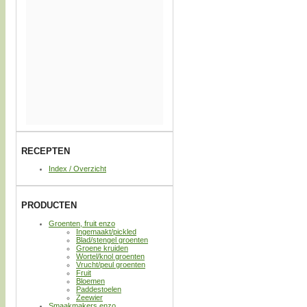
RECEPTEN
Index / Overzicht
PRODUCTEN
Groenten, fruit enzo
Ingemaakt/pickled
Blad/stengel groenten
Groene kruiden
Wortel/knol groenten
Vrucht/peul groenten
Fruit
Bloemen
Paddestoelen
Zeewier
Smaakmakers enzo