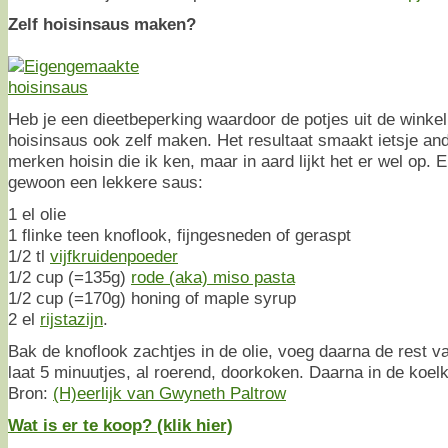
Zelf hoisinsaus maken?
Heb je een dieetbeperking waardoor de potjes uit de winkel
hoisinsaus ook zelf maken. Het resultaat smaakt ietsje an
merken hoisin die ik ken, maar in aard lijkt het er wel op. 
gewoon een lekkere saus:
1 el olie
1 flinke teen knoflook, fijngesneden of geraspt
1/2 tl
vijfkruidenpoeder
1/2 cup (=135g)
rode (aka) miso pasta
1/2 cup (=170g) honing of maple syrup
2 el
rijstazijn
.
Bak de knoflook zachtjes in de olie, voeg daarna de rest v
laat 5 minuutjes, al roerend, doorkoken. Daarna in de koel
Bron:
(H)eerlijk van Gwyneth Paltrow
Wat is er te koop? (klik hier)