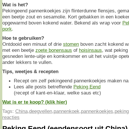
Wat is het?
Pekingeend pannenkoekjes zijn flinterdunne flensjes, gem
een beetje zout en sesamolie. Kort gebakken in een koeke
opgewarmd boven kokend water. Bekend als wrap voor
Pe
pork
.
Hoe te gebruiken?
Ontdooid een minuut of drie
stomen
boven zacht kokend w
met een beetje
zoete bonensaus
of
hoisinsaus
, wat peking
gesneden lente-uitje en komkommer en uit het vuistje opet
ander lekkers te vullen.
Tips, weetjes & recepten
Recept om zelf pekingeend pannenkoekjes maken na d
Lees alle posts betreffende
Peking Eend
(recept of kant-en-klaar, welke saus etc)
Wat is er te koop? (klik hier)
Tags:
China
,
deegvellen
,
pannenkoek
,
pannenkoekjes
,
peking
reacties
Peking Eend (eendensoort uit China)