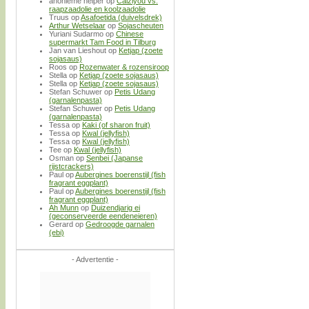
anonieme helper
op
Caiziyou vs.
raapzaadolie en koolzaadolie
Truus
op
Asafoetida (duivelsdrek)
Arthur Wetselaar
op
Sojascheuten
Yuriani Sudarmo
op
Chinese
supermarkt Tam Food in Tilburg
Jan van Lieshout
op
Ketjap (zoete
sojasaus)
Roos
op
Rozenwater & rozensiroop
Stella
op
Ketjap (zoete sojasaus)
Stella
op
Ketjap (zoete sojasaus)
Stefan Schuwer
op
Petis Udang
(garnalenpasta)
Stefan Schuwer
op
Petis Udang
(garnalenpasta)
Tessa
op
Kaki (of sharon fruit)
Tessa
op
Kwal (jellyfish)
Tessa
op
Kwal (jellyfish)
Tee
op
Kwal (jellyfish)
Osman
op
Senbei (Japanse
rijstcrackers)
Paul
op
Aubergines boerenstijl (fish
fragrant eggplant)
Paul
op
Aubergines boerenstijl (fish
fragrant eggplant)
Ah Munn
op
Duizendjarig ei
(geconserveerde eendeneieren)
Gerard
op
Gedroogde garnalen
(ebi)
- Advertentie -