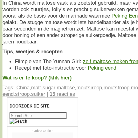
In China wordt maltose vaak als zoetstof gebruikt, maar v
worden ook zuurtjes, lolly’s en prachtig suikerwerken gem
vooral als de basis voor de marinade waarmee
Peking Een
gelakt. De stugge maltose wordt iets handelbaarder als je
paar seconden in de magnetron zet. Maltose kan meestal
door honing of een ander stroperige suikergoedje. Maltose 
jaren houdbaar.
Tips, weetjes & recepten
Filmpje van The Yunnan Girl:
zelf maltose maken fro
Recept met foto-instructie voor
Peking eend
Wat is er te koop? (klik hier)
Tags:
China
,
malt sugar
,
maltose
,
moutsiroop
,
moutstroop
,
mo
eend
,
stroop
,
suiker
|
15
reacties
DOORZOEK DE SITE
Zoeken
naar:
- advertentie -