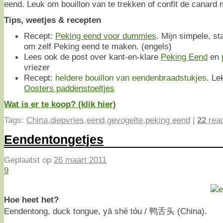
eend. Leuk om bouillon van te trekken of confit de canard
Tips, weetjes & recepten
Recept:
Peking eend voor dummies
. Mijn simpele, st
om zelf Peking eend te maken. (engels)
Lees ook de post over kant-en-klare
Peking Eend
en
vriezer
Recept:
heldere bouillon van eendenbraadstukjes
. Le
Oosters paddenstoeltjes
Wat is er te koop? (klik hier)
Tags:
China
,
diepvries
,
eend
,
gevogelte
,
peking eend
|
22
reac
Eendentongetjes
Geplaatst op
26 maart 2011
9
Hoe heet het?
Eendentong, duck tongue, yā shé tóu / 鸭舌头 (China).