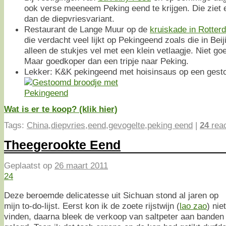
ook verse meeneem Peking eend te krijgen. Die ziet er
dan de diepvriesvariant.
Restaurant de Lange Muur op de
kruiskade in Rotter
die verdacht veel lijkt op Pekingeend zoals die in Bei
alleen de stukjes vel met een klein vetlaagje. Niet go
Maar goedkoper dan een tripje naar Peking.
Lekker: K&K pekingeend met hoisinsaus op een gest
Wat is er te koop? (klik hier)
Tags:
China
,
diepvries
,
eend
,
gevogelte
,
peking eend
|
24
reac
Theegerookte Eend
Geplaatst op
26 maart 2011
24
Deze beroemde delicatesse uit Sichuan stond al jaren op
mijn to-do-lijst. Eerst kon ik de zoete rijstwijn (
lao zao
) niet
vinden, daarna bleek de verkoop van saltpeter aan banden