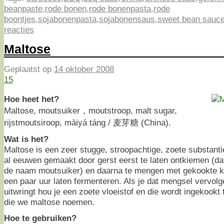
beanpaste
,
rode bonen
,
rode bonenpasta
,
rode
boontjes
,
sojabonenpasta
,
sojabonensaus
,
sweet bean sauc
reacties
Maltose
Geplaatst op
14 oktober 2008
15
Hoe heet het?
Maltose, moutsuiker，moutstroop, malt sugar,
rijstmoutsiroop, màiyá táng / 麦芽糖 (China).
Wat is het?
Maltose is een zeer stugge, stroopachtige, zoete substanti
al eeuwen gemaakt door gerst eerst te laten ontkiemen (d
de naam moutsuiker) en daarna te mengen met gekookte kl
een paar uur laten fermenteren. Als je dat mengsel vervol
uitwringt hou je een zoete vloeistof en die wordt ingekookt
die we maltose noemen.
Hoe te gebruiken?