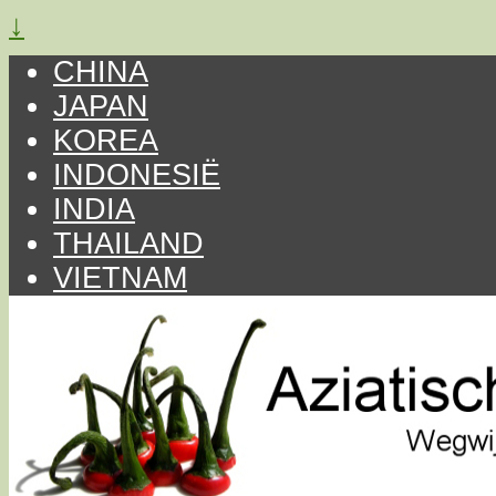
↓
CHINA
JAPAN
KOREA
INDONESIË
INDIA
THAILAND
VIETNAM