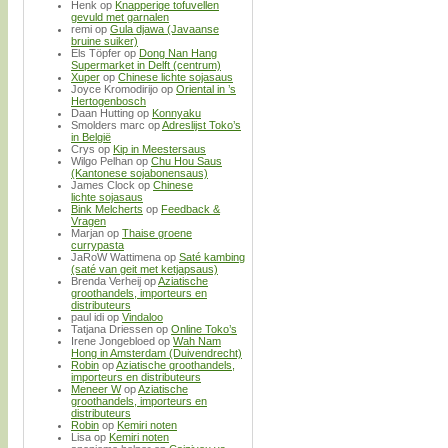
Henk
op
Knapperige tofuvellen
gevuld met garnalen
remi
op
Gula djawa (Javaanse
bruine suiker)
Els Töpfer
op
Dong Nan Hang
Supermarket in Delft (centrum)
Xuper
op
Chinese lichte sojasaus
Joyce Kromodirijo
op
Oriental in ’s
Hertogenbosch
Daan Hutting
op
Konnyaku
Smolders marc
op
Adreslijst Toko’s
in België
Crys
op
Kip in Meestersaus
Wilgo Pelhan
op
Chu Hou Saus
(Kantonese sojabonensaus)
James Clock
op
Chinese
lichte sojasaus
Bink Melcherts
op
Feedback &
Vragen
Marjan
op
Thaise groene
currypasta
JaRoW Wattimena
op
Saté kambing
(saté van geit met ketjapsaus)
Brenda Verheij
op
Aziatische
groothandels, importeurs en
distributeurs
paul idi
op
Vindaloo
Tatjana Driessen
op
Online Toko’s
Irene Jongebloed
op
Wah Nam
Hong in Amsterdam (Duivendrecht)
Robin
op
Aziatische groothandels,
importeurs en distributeurs
Meneer W
op
Aziatische
groothandels, importeurs en
distributeurs
Robin
op
Kemiri noten
Lisa
op
Kemiri noten