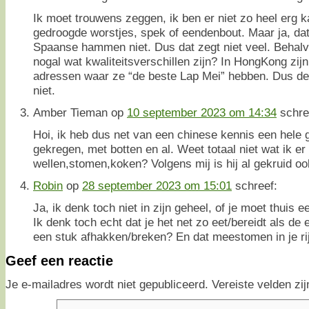
Ik moet trouwens zeggen, ik ben er niet zo heel erg k
gedroogde worstjes, spek of eendenbout. Maar ja, da
Spaanse hammen niet. Dus dat zegt niet veel. Behalv
nogal wat kwaliteitsverschillen zijn? In HongKong zij
adressen waar ze “de beste Lap Mei” hebben. Dus de
niet.
Amber Tieman
op
10 september 2023 om 14:34
schre
Hoi, ik heb dus net van een chinese kennis een hele
gekregen, met botten en al. Weet totaal niet wat ik e
wellen,stomen,koken? Volgens mij is hij al gekruid 
Robin
op
28 september 2023 om 15:01
schreef:
Ja, ik denk toch niet in zijn geheel, of je moet thuis 
Ik denk toch echt dat je het net zo eet/bereidt als de
een stuk afhakken/breken? En dat meestomen in je ri
Geef een reactie
Je e-mailadres wordt niet gepubliceerd.
Vereiste velden z