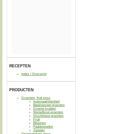
RECEPTEN
Index / Overzicht
PRODUCTEN
Groenten, fruit enzo
Ingemaakt/pickled
Blad/stengel groenten
Groene kruiden
Wortel/knol groenten
Vrucht/peul groenten
Fruit
Bloemen
Paddestoelen
Zeewier
Smaakmakers enzo