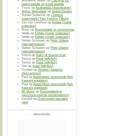
anonieme helper
op
Caiziyou vs.
raapzaadolie en koolzaadolie
Truus
op
Asafoetida (duivelsdrek)
Arthur Wetselaar
op
Sojascheuten
Yuriani Sudarmo
op
Chinese
supermarkt Tam Food in Tilburg
Jan van Lieshout
op
Ketjap (zoete
sojasaus)
Roos
op
Rozenwater & rozensiroop
Stella
op
Ketjap (zoete sojasaus)
Stella
op
Ketjap (zoete sojasaus)
Stefan Schuwer
op
Petis Udang
(garnalenpasta)
Stefan Schuwer
op
Petis Udang
(garnalenpasta)
Tessa
op
Kaki (of sharon fruit)
Tessa
op
Kwal (jellyfish)
Tessa
op
Kwal (jellyfish)
Tee
op
Kwal (jellyfish)
Osman
op
Senbei (Japanse
rijstcrackers)
Paul
op
Aubergines boerenstijl (fish
fragrant eggplant)
Paul
op
Aubergines boerenstijl (fish
fragrant eggplant)
Ah Munn
op
Duizendjarig ei
(geconserveerde eendeneieren)
Gerard
op
Gedroogde garnalen
(ebi)
- Advertentie -