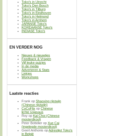
Toko’s in Utrecht
Toko’s Den Bosch
Toko’s in Tilburg
Toko’s in Eindhoven
Toko’s in Helmond
Toko’s in Arnhem
JAPANSE Toko’s
KOREAANSE Toko’s
INDIASE Toko’s
EN VERDER NOG
Nieuws & nieuwtjes
Feedback & Vragen
Vijf leuke quizjes
In de media
Adverteren & Stats
Linkjes
Workshops
Laatste reacties
Frank
op
Shaoxing rijstwijn
(Chinese rijstwijn)
CoCoFlix
op
Chinese
lichte sojasaus
Roy
op
Kai Choi (Chinese
mosterdkool)
Peter Bottelier
op
Xue Cai
(ingelegde mosterdkool)
Geert Anthonis
op
Adreslijst Toko’s
in België