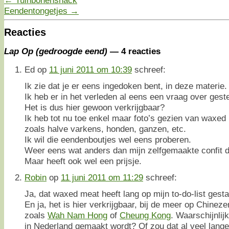
←
Tuinbonensnack
Eendentongetjes
→
Reacties
Lap Op (gedroogde eend)
— 4 reacties
Ed
op
11 juni 2011 om 10:39
schreef:
Ik zie dat je er eens ingedoken bent, in deze materie.
Ik heb er in het verleden al eens een vraag over geste
Het is dus hier gewoon verkrijgbaar?
Ik heb tot nu toe enkel maar foto’s gezien van waxed
zoals halve varkens, honden, ganzen, etc.
Ik wil die eendenboutjes wel eens proberen.
Weer eens wat anders dan mijn zelfgemaakte confit 
Maar heeft ook wel een prijsje.
Robin
op
11 juni 2011 om 11:29
schreef:
Ja, dat waxed meat heeft lang op mijn to-do-list gest
En ja, het is hier verkrijgbaar, bij de meer op Chine
zoals
Wah Nam Hong
of
Cheung Kong
. Waarschijnli
in Nederland gemaakt wordt? Of zou dat al veel lang