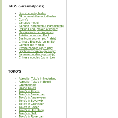
TAGS (verzamelposts)
Sushi benodigdheden
Okonomiyaki benodigdheden
Curry’s
Van alles met ei
Sichuan (gerechten & ingredienten)
Peking Eend (maken of kopen)
Gefermenteerde producten
Aziatische soorten Kool
Basilicum soorten (op ’n rijtje)
Chinese Bieslook (op ’n rijtje)
Gember (op ’n rijtje)
Zwarte zaadjes (op ’n rijtje)
Sojabonensauzen (op ’n rijtje)
Japanse noodles (op ’n rijtje)
Chinese noodles (op ’n rijtje)
TOKO’S
Adreslijst Toko’s in Nederland
Adreslijst Toko’s in België
Groothandels
Online Toko’s
Toko’s in Almere
Toko’s in Amsterdam
Toko’s in Amstelveen
Toko’s in Beverwijk
Toko’s in Groningen
Toko’s in Leiden
Toko’s in Den Haag
Toko’s in Delft
Toko’s in Rotterdam