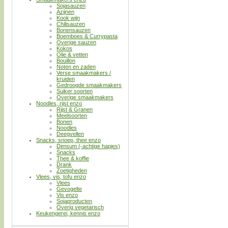
Sojasauzen
Azijnen
Kook wijn
Chilisauzen
Bonensauzen
Boemboes & Currypasta
Overige sauzen
Kokos
Olie & vetten
Bouillon
Noten en zaden
Verse smaakmakers /
kruiden
Gedroogde smaakmakers
Suiker soorten
Overige smaakmakers
Noodles, rijst enzo
Rijst & Granen
Meelsoorten
Bonen
Noodles
Deegvellen
Snacks, snoep, thee enzo
Dimsum (-achtige hapjes)
Snacks
Thee & koffie
Drank
Zoetigheden
Vlees, vis, tofu enzo
Vlees
Gevogelte
Vis enzo
Sojaproducten
Overig vegetarisch
Keukengerei, kennis enzo