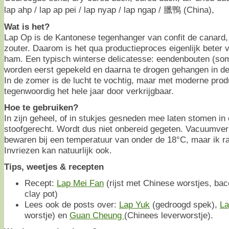
lap ahp / lap ap pei / lap nyap / lap ngap / 臘鴨 (China),
Wat is het?
Lap Op is de Kantonese tegenhanger van confit de canard,
zouter. Daarom is het qua productieproces eigenlijk beter 
ham. Een typisch winterse delicatesse: eendenbouten (so
worden eerst gepekeld en daarna te drogen gehangen in de 
In de zomer is de lucht te vochtig, maar met moderne prod
tegenwoordig het hele jaar door verkrijgbaar.
Hoe te gebruiken?
In zijn geheel, of in stukjes gesneden mee laten stomen in e
stoofgerecht. Wordt dus niet onbereid gegeten. Vacuumve
bewaren bij een temperatuur van onder de 18°C, maar ik ra
Invriezen kan natuurlijk ook.
Tips, weetjes & recepten
Recept:
Lap Mei Fan
(rijst met Chinese worstjes, ba
clay pot)
Lees ook de posts over:
Lap Yuk
(gedroogd spek),
La
worstje) en
Guan Cheung
(Chinees leverworstje).