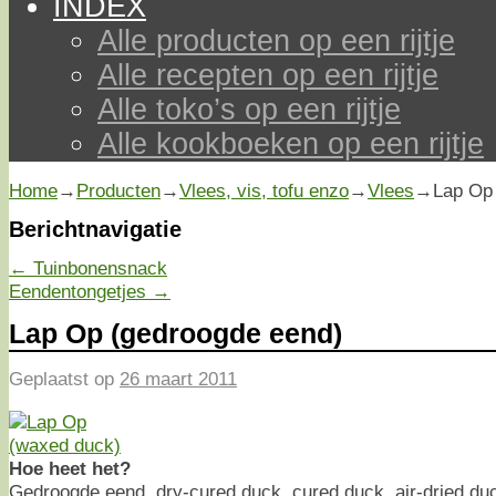
INDEX
Alle producten op een rijtje
Alle recepten op een rijtje
Alle toko’s op een rijtje
Alle kookboeken op een rijtje
Home
→
Producten
→
Vlees, vis, tofu enzo
→
Vlees
→
Lap Op
Berichtnavigatie
←
Tuinbonensnack
Eendentongetjes
→
Lap Op (gedroogde eend)
Geplaatst op
26 maart 2011
Hoe heet het?
Gedroogde eend, dry-cured duck, cured duck, air-dried duc