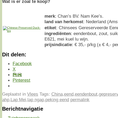
Wat is er zoal te koop?
merk
: Chan’s BV. Nam Kee’s.
land van herkomst
: Nederland (Ams
etiket
: Chinsees Gereserveerde E
ingrediënten
: eendenbout, zout, sui
E621, mei kuel lu wijn.
prijsindicatie
: € 35,- p/kg (± € 4,- pe
Dit delen:
Facebook
X
Print
Pinterest
Geplaatst in
Vlees
Tags:
China
,
eend
,
eendenbout
,
gepreser
ahp
,
Lap Mei
,
lap ngap
,
peking eend
permalink
Berichtnavigatie