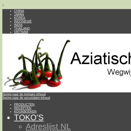
↓
CHINA
JAPAN
KOREA
INDONESIË
INDIA
THAILAND
VIETNAM
Spring naar de primaire inhoud
Spring naar de secundaire inhoud
PRODUCTEN
RECEPTEN
KOOKBOEKEN
TOKO’S
Adreslijst NL