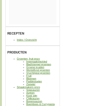
RECEPTEN
Index / Overzicht
PRODUCTEN
Groenten, fruit enzo
Ingemaakt/pickled
Blad/stengel groenten
Groene kruiden
Wortel/knol groenten
Vrucht/peul groenten
Fruit
Bloemen
Paddestoelen
Zeewier
Smaakmakers enzo
Sojasauzen
Azijnen
Kook wijn
Chilisauzen
Bonensauzen
Boemboes & Currypasta