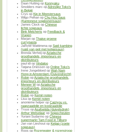
Daan Hutting
op
Konnyaku
Smolders marc
op
Adreslijst Toko’s
in België
Crys
op
Kip in Meestersaus
Wilgo Pelhan
op
Chu Hou Saus
(Kantonese sojabonensaus)
James Clock
op
Chinese
lichte sojasaus
Bink Melcherts
op
Feedback &
Vragen
Marjan
op
Thaise groene
currypasta
JaRoW Wattimena
op
Saté kambing
(saté van geit met ketjapsaus)
Brenda Verheij
op
Aziatische
groothandels, importeurs en
distributeurs
paul idi
op
Vindaloo
Tatjana Driessen
op
Online Toko’s
Irene Jongebloed
op
Wah Nam
Hong in Amsterdam (Duivendrecht)
Robin
op
Aziatische groothandels,
importeurs en distributeurs
Meneer W
op
Aziatische
groothandels, importeurs en
distributeurs
Robin
op
Kemiri noten
Lisa
op
Kemiri noten
anonieme helper
op
Caiziyou vs.
raapzaadolie en koolzaadolie
Truus
op
Asafoetida (duivelsdrek)
Arthur Wetselaar
op
Sojascheuten
Yuriani Sudarmo
op
Chinese
supermarkt Tam Food in Tilburg
Jan van Lieshout
op
Ketjap (zoete
sojasaus)
Roos
op
Rozenwater & rozensiroop