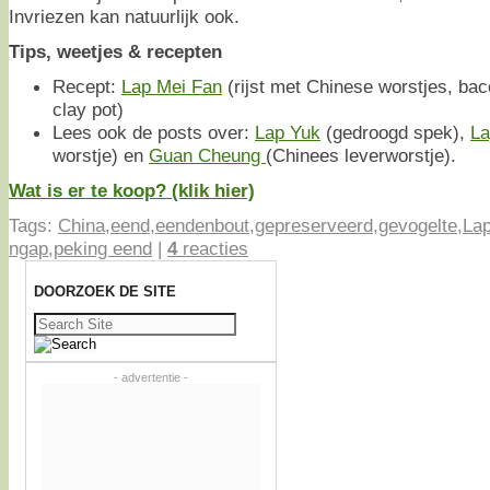
Invriezen kan natuurlijk ook.
Tips, weetjes & recepten
Recept:
Lap Mei Fan
(rijst met Chinese worstjes, ba
clay pot)
Lees ook de posts over:
Lap Yuk
(gedroogd spek),
La
worstje) en
Guan Cheung
(Chinees leverworstje).
Wat is er te koop? (klik hier)
Tags:
China
,
eend
,
eendenbout
,
gepreserveerd
,
gevogelte
,
La
ngap
,
peking eend
|
4
reacties
DOORZOEK DE SITE
Zoeken
naar:
- advertentie -