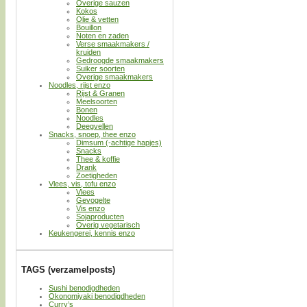
Overige sauzen
Kokos
Olie & vetten
Bouillon
Noten en zaden
Verse smaakmakers /
kruiden
Gedroogde smaakmakers
Suiker soorten
Overige smaakmakers
Noodles, rijst enzo
Rijst & Granen
Meelsoorten
Bonen
Noodles
Deegvellen
Snacks, snoep, thee enzo
Dimsum (-achtige hapjes)
Snacks
Thee & koffie
Drank
Zoetigheden
Vlees, vis, tofu enzo
Vlees
Gevogelte
Vis enzo
Sojaproducten
Overig vegetarisch
Keukengerei, kennis enzo
TAGS (verzamelposts)
Sushi benodigdheden
Okonomiyaki benodigdheden
Curry’s