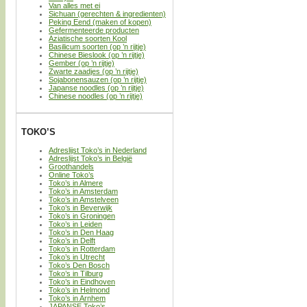
Van alles met ei
Sichuan (gerechten & ingredienten)
Peking Eend (maken of kopen)
Gefermenteerde producten
Aziatische soorten Kool
Basilicum soorten (op ’n rijtje)
Chinese Bieslook (op ’n rijtje)
Gember (op ’n rijtje)
Zwarte zaadjes (op ’n rijtje)
Sojabonensauzen (op ’n rijtje)
Japanse noodles (op ’n rijtje)
Chinese noodles (op ’n rijtje)
TOKO’S
Adreslijst Toko’s in Nederland
Adreslijst Toko’s in België
Groothandels
Online Toko’s
Toko’s in Almere
Toko’s in Amsterdam
Toko’s in Amstelveen
Toko’s in Beverwijk
Toko’s in Groningen
Toko’s in Leiden
Toko’s in Den Haag
Toko’s in Delft
Toko’s in Rotterdam
Toko’s in Utrecht
Toko’s Den Bosch
Toko’s in Tilburg
Toko’s in Eindhoven
Toko’s in Helmond
Toko’s in Arnhem
JAPANSE Toko’s