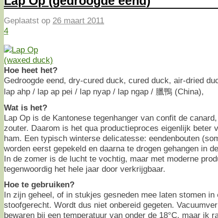
Lap Op (gedroogde eend)
Geplaatst op
26 maart 2011
4
Hoe heet het?
Gedroogde eend, dry-cured duck, cured duck, air-dried duc
lap ahp / lap ap pei / lap nyap / lap ngap / 臘鴨 (China),
Wat is het?
Lap Op is de Kantonese tegenhanger van confit de canard,
zouter. Daarom is het qua productieproces eigenlijk beter 
ham. Een typisch winterse delicatesse: eendenbouten (so
worden eerst gepekeld en daarna te drogen gehangen in de 
In de zomer is de lucht te vochtig, maar met moderne prod
tegenwoordig het hele jaar door verkrijgbaar.
Hoe te gebruiken?
In zijn geheel, of in stukjes gesneden mee laten stomen in e
stoofgerecht. Wordt dus niet onbereid gegeten. Vacuumve
bewaren bij een temperatuur van onder de 18°C, maar ik ra