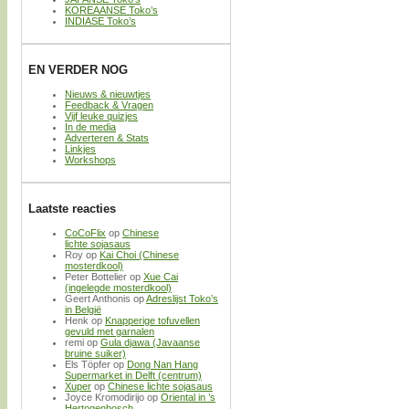
KOREAANSE Toko’s
INDIASE Toko’s
EN VERDER NOG
Nieuws & nieuwtjes
Feedback & Vragen
Vijf leuke quizjes
In de media
Adverteren & Stats
Linkjes
Workshops
Laatste reacties
CoCoFlix
op
Chinese
lichte sojasaus
Roy
op
Kai Choi (Chinese
mosterdkool)
Peter Bottelier
op
Xue Cai
(ingelegde mosterdkool)
Geert Anthonis
op
Adreslijst Toko’s
in België
Henk
op
Knapperige tofuvellen
gevuld met garnalen
remi
op
Gula djawa (Javaanse
bruine suiker)
Els Töpfer
op
Dong Nan Hang
Supermarket in Delft (centrum)
Xuper
op
Chinese lichte sojasaus
Joyce Kromodirijo
op
Oriental in ’s
Hertogenbosch