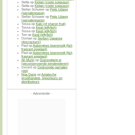
Stella
op
Ketjap (zoete sojasaus)
Stella
op
Ketjap (zoete sojasaus)
Stefan Schuwer
op
Petis Udang
(garnalenpasta)
Stefan Schuwer
op
Petis Udang
(garnalenpasta)
Tessa
op
Kaki (of sharon fruit)
Tessa
op
Kwal (jellyfish)
Tessa
op
Kwal (jellyfish)
Tee
op
Kwal (jellyfish)
Osman
op
Senbei (Japanse
rijstcrackers)
Paul
op
Aubergines boerenstijl (fish
fragrant eggplant)
Paul
op
Aubergines boerenstijl (fish
fragrant eggplant)
Ah Munn
op
Duizendjarig ei
(geconserveerde eendeneieren)
Gerard
op
Gedroogde garnalen
(ebi)
Nga Dang
op
Aziatische
groothandels, importeurs en
distributeurs
- Advertentie -