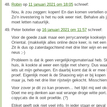
Robin
op
11 januari 2021 om 18:05
schreef:
Nou, ik zou zeggen: kopen! En dan komen vertellen of
Zo’n investering is het nu ook weer niet. Behalve als j
moet letten natuurlijk.
Peter botelier
op
16 januari 2021 om 11:57
schreef:
Voor de goede zaak maar een jerrycannetje kookwijn 
Oriental. (makkelijk alles online deze keer, is net ee
Zit ik dus op zaterdagochtend met drie liter wijn en e
neus ;-)
Probleem is dat ik geen vergelijkingsmateriaal heb. 
huis, ik kookte al weer een tijdje met sherry. Dus wa
iets uit mijn geheugen. En daarbij komt dat ik er mee
proef. Eigenlijk moet ik de Shaoxing wijn er bij kope
maar ja, heb net drie liter rijstwijn gekocht. Misschien 
Voor zover je dit zo kan proeven… het lijkt mij wel o
Doet me erg denken aan wat wrange droge witte port.
copycats die ik ooit proefde. (?)
Etiket geeft ook niet veel info. In ieder staan er geva