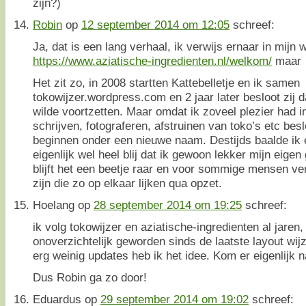
zijn?)
Robin
op
12 september 2014 om 12:05
schreef:
Ja, dat is een lang verhaal, ik verwijs ernaar in mijn
https://www.aziatische-ingredienten.nl/welkom/
maar
Het zit zo, in 2008 startten Kattebelletje en ik samen
tokowijzer.wordpress.com en 2 jaar later besloot zij da
wilde voortzetten. Maar omdat ik zoveel plezier had 
schrijven, fotograferen, afstruinen van toko’s etc bes
beginnen onder een nieuwe naam. Destijds baalde ik
eigenlijk wel heel blij dat ik gewoon lekker mijn eige
blijft het een beetje raar en voor sommige mensen ver
zijn die zo op elkaar lijken qua opzet.
Hoelang
op
28 september 2014 om 19:25
schreef:
ik volg tokowijzer en aziatische-ingredienten al jaren,
onoverzichtelijk geworden sinds de laatste layout wijz
erg weinig updates heb ik het idee. Kom er eigenlijk 
Dus Robin ga zo door!
Eduardus
op
29 september 2014 om 19:02
schreef: