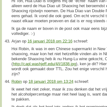
Hi Ton, Hua Diao is volgens mij de “echte” naam van d
alleen werd de Hua Diao uit Shaoxing het beroemdst 
Shaoxing rijstwijn noemen. De Hua Diao van Double 
eens gehad. Ik vond die ook goed. Om echt verschil t
naast elkaar moeten proeven en dat is er nog steeds
Ik ga de naam er boven in de post ook maar eens bij
vollediger. :-)
Arjan
op
16 januari 2018 om 22:16
schreef:
Hoi Robin, ik was in een Chinese supermarkt in New 
shaoxing, maar kon het niet hetzelfde vinden als in N
bekende Shaoxing heb ik nu Hung-Lu wine gekocht, 
(
http://capl.washjeff.edu/4/l/1838.jpg
), ken je dit? Hi
wordt ook gemaakt door TTL. Zou het enige verschil 
zijn?
Robin
op
18 januari 2018 om 13:24
schreef:
Ik weet het niet zeker, maar ik zou denken dat het vri
het alcoholpercentage maar niet heel laag is, want d
te pakken.
Ik denk dat als het heel iets anders ik het prominent