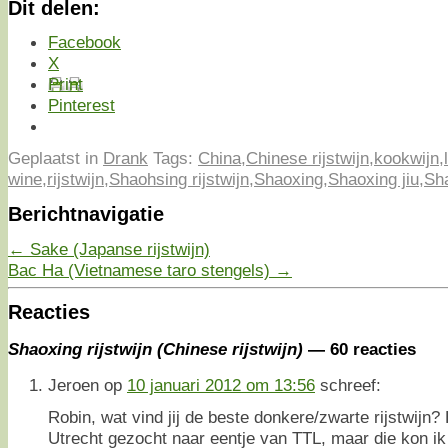
Dit delen:
Facebook
X
Print
Pinterest
Geplaatst in
Drank
Tags:
China
,
Chinese rijstwijn
,
kookwijn
,
wine
,
rijstwijn
,
Shaohsing rijstwijn
,
Shaoxing
,
Shaoxing jiu
,
Sha
Berichtnavigatie
←
Sake (Japanse rijstwijn)
Bac Ha (Vietnamese taro stengels)
→
Reacties
Shaoxing rijstwijn (Chinese rijstwijn)
— 60 reacties
Jeroen
op
10 januari 2012 om 13:56
schreef:
Robin, wat vind jij de beste donkere/zwarte rijstwijn?
Utrecht gezocht naar eentje van TTL, maar die kon ik 