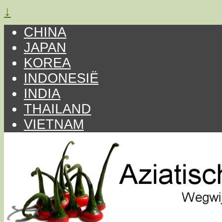
↓
CHINA
JAPAN
KOREA
INDONESIË
INDIA
THAILAND
VIETNAM