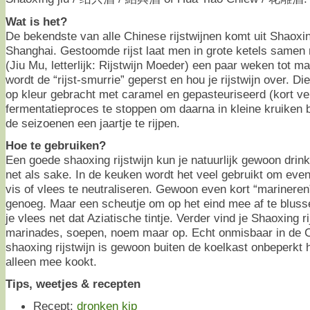
Wat is het?
De bekendste van alle Chinese rijstwijnen komt uit Shaoxi
Shanghai. Gestoomde rijst laat men in grote ketels samen 
(Jiu Mu, letterlijk: Rijstwijn Moeder) een paar weken tot 
wordt de “rijst-smurrie” geperst en hou je rijstwijn over. D
op kleur gebracht met caramel en gepasteuriseerd (kort ve
fermentatieproces te stoppen om daarna in kleine kruiken b
de seizoenen een jaartje te rijpen.
Hoe te gebruiken?
Een goede shaoxing rijstwijn kun je natuurlijk gewoon dri
net als sake. In de keuken wordt het veel gebruikt om even
vis of vlees te neutraliseren. Gewoon even kort “marineren” 
genoeg. Maar een scheutje om op het eind mee af te blusse
je vlees net dat Aziatische tintje. Verder vind je Shaoxing rij
marinades, soepen, noem maar op. Echt onmisbaar in de C
shaoxing rijstwijn is gewoon buiten de koelkast onbeperkt 
alleen mee kookt.
Tips, weetjes & recepten
Recept:
dronken kip