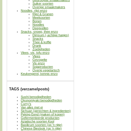
Suiker soorten
Overige smaakmakers
Noodles, rijst enzo
Rijst & Granen
Meelsoorten
Bonen
Noodles
Deegvellen
Snacks, snoep, thee enzo
Dimsum (-achtige hapjes)
Snacks
Thee & koffie
Drank
Zoetigheden
Vlees, vis, tofu enzo
Vlees
Gevogelte
Vis enzo
Sojaproducten
Overig vegetarisch
Keukengerei, kennis enzo
TAGS (verzamelposts)
Sushi benodigdheden
Okonomiyaki benodigdheden
Curry’s
Van alles met ei
Sichuan (gerechten & ingredienten)
Peking Eend (maken of kopen)
Gefermenteerde producten
Aziatische soorten Kool
Basilicum soorten (op ’n rijtje)
Chinese Bieslook (op ’n rijtje)