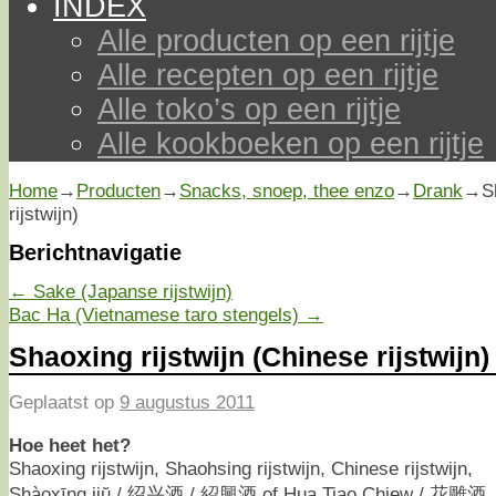
INDEX
Alle producten op een rijtje
Alle recepten op een rijtje
Alle toko’s op een rijtje
Alle kookboeken op een rijtje
Home
→
Producten
→
Snacks, snoep, thee enzo
→
Drank
→
S
rijstwijn)
Berichtnavigatie
←
Sake (Japanse rijstwijn)
Bac Ha (Vietnamese taro stengels)
→
Shaoxing rijstwijn (Chinese rijstwijn)
Geplaatst op
9 augustus 2011
Hoe heet het?
Shaoxing rijstwijn, Shaohsing rijstwijn, Chinese rijstwijn,
Shàoxīng jiŭ / 绍兴酒 / 紹興酒 of Hua Tiao Chiew / 花雕酒.