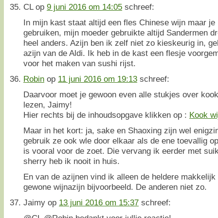
CL
op
9 juni 2016 om 14:05
schreef:
In mijn kast staat altijd een fles Chinese wijn maar j
gebruiken, mijn moeder gebruikte altijd Sandermen d
heel anders. Azijn ben ik zelf niet zo kieskeurig in, g
azijn van de Aldi. Ik heb in de kast een flesje voorg
voor het maken van sushi rijst.
Robin
op
11 juni 2016 om 19:13
schreef:
Daarvoor moet je gewoon even alle stukjes over kook
lezen, Jaimy!
Hier rechts bij de inhoudsopgave klikken op :
Kook wi
Maar in het kort: ja, sake en Shaoxing zijn wel enigzin
gebruik ze ook wle door elkaar als de ene toevallig op
is vooral voor de zoet. Die vervang ik eerder met sui
sherry heb ik nooit in huis.
En van de azijnen vind ik alleen de heldere makkelijk
gewone wijnazijn bijvoorbeeld. De anderen niet zo.
Jaimy
op
13 juni 2016 om 15:37
schreef:
@CL @Robin bedankt voor jullie reactie!