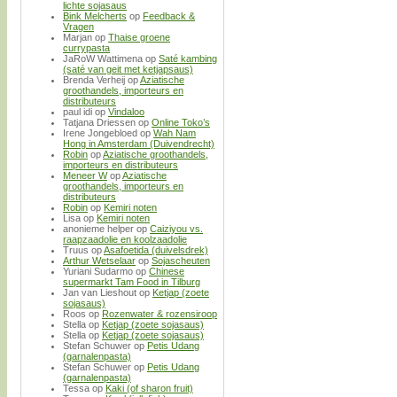
lichte sojasaus
Bink Melcherts
op
Feedback &
Vragen
Marjan
op
Thaise groene
currypasta
JaRoW Wattimena
op
Saté kambing
(saté van geit met ketjapsaus)
Brenda Verheij
op
Aziatische
groothandels, importeurs en
distributeurs
paul idi
op
Vindaloo
Tatjana Driessen
op
Online Toko’s
Irene Jongebloed
op
Wah Nam
Hong in Amsterdam (Duivendrecht)
Robin
op
Aziatische groothandels,
importeurs en distributeurs
Meneer W
op
Aziatische
groothandels, importeurs en
distributeurs
Robin
op
Kemiri noten
Lisa
op
Kemiri noten
anonieme helper
op
Caiziyou vs.
raapzaadolie en koolzaadolie
Truus
op
Asafoetida (duivelsdrek)
Arthur Wetselaar
op
Sojascheuten
Yuriani Sudarmo
op
Chinese
supermarkt Tam Food in Tilburg
Jan van Lieshout
op
Ketjap (zoete
sojasaus)
Roos
op
Rozenwater & rozensiroop
Stella
op
Ketjap (zoete sojasaus)
Stella
op
Ketjap (zoete sojasaus)
Stefan Schuwer
op
Petis Udang
(garnalenpasta)
Stefan Schuwer
op
Petis Udang
(garnalenpasta)
Tessa
op
Kaki (of sharon fruit)