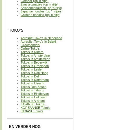
Gember (op ’n rijtje)
Zwarte zaadjes (op ’n rijtje)
Sojabonensauzen (op ’n rijtje)
Japanse noodles (op ’n rijtje)
Chinese noodles (op ’n rijtje)
TOKO’S
Adreslijst Toko’s in Nederland
Adreslijst Toko’s in België
Groothandels
Online Toko’s
Toko’s in Almere
Toko’s in Amsterdam
Toko’s in Amstelveen
Toko’s in Beverwijk
Toko’s in Groningen
Toko’s in Leiden
Toko’s in Den Haag
Toko’s in Delft
Toko’s in Rotterdam
Toko’s in Utrecht
Toko’s Den Bosch
Toko’s in Tilburg
Toko’s in Eindhoven
Toko’s in Helmond
Toko’s in Arnhem
JAPANSE Toko’s
KOREAANSE Toko’s
INDIASE Toko’s
EN VERDER NOG