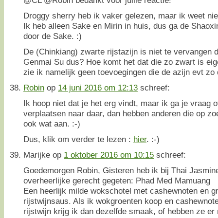
Droggy sherry heb ik vaker gelezen, maar ik weet ni
Ik heb alleen Sake en Mirin in huis, dus ga de Shao
door de Sake. :)
De (Chinkiang) zwarte rijstazijn is niet te vervangen 
Genmai Su dus? Hoe komt het dat die zo zwart is eige
zie ik namelijk geen toevoegingen die de azijn evt z
Robin
op
14 juni 2016 om 12:13
schreef:
Ik hoop niet dat je het erg vindt, maar ik ga je vraag 
verplaatsen naar daar, dan hebben anderen die op zoe
ook wat aan. :-)
Dus, klik om verder te lezen :
hier
. :-)
Marijke
op
1 oktober 2016 om 10:15
schreef:
Goedemorgen Robin, Gisteren heb ik bij Thai Jasmine
overheerlijke gerecht gegeten: Phad Med Mamuang
Een heerlijk milde wokschotel met cashewnoten en gr
rijstwijnsaus. Als ik wokgroenten koop en cashewnote
rijstwijn krijg ik dan dezelfde smaak, of hebben ze e