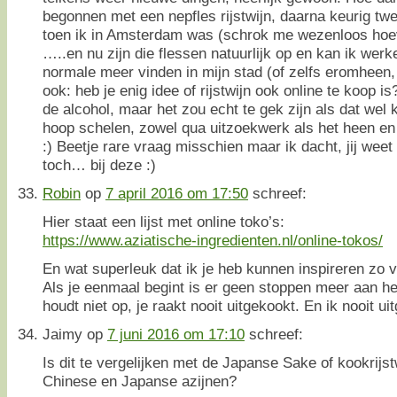
begonnen met een nepfles rijstwijn, daarna keurig tw
toen ik in Amsterdam was (schrok me wezenloos hoev
…..en nu zijn die flessen natuurlijk op en kan ik werk
normale meer vinden in mijn stad (of zelfs eromheen, 
ook: heb je enig idee of rijstwijn ook online te koop is
de alcohol, maar het zou echt te gek zijn als dat wel 
hoop schelen, zowel qua uitzoekwerk als het heen en 
:) Beetje rare vraag misschien maar ik dacht, jij wee
toch… bij deze :)
Robin
op
7 april 2016 om 17:50
schreef:
Hier staat een lijst met online toko’s:
https://www.aziatische-ingredienten.nl/online-tokos/
En wat superleuk dat ik je heb kunnen inspireren zo 
Als je eenmaal begint is er geen stoppen meer aan he
houdt niet op, je raakt nooit uitgekookt. En ik nooit ui
Jaimy
op
7 juni 2016 om 17:10
schreef:
Is dit te vergelijken met de Japanse Sake of kookrijst
Chinese en Japanse azijnen?