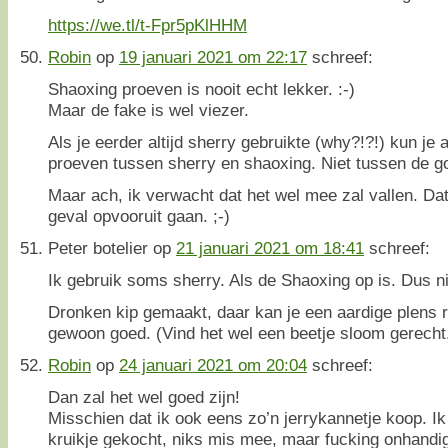
https://we.tl/t-Fpr5pKlHHM
Robin
op
19 januari 2021 om 22:17
schreef:
Shaoxing proeven is nooit echt lekker. :-)
Maar de fake is wel viezer.
Als je eerder altijd sherry gebruikte (why?!?!) kun je 
proeven tussen sherry en shaoxing. Niet tussen de g
Maar ach, ik verwacht dat het wel mee zal vallen. Dat
geval opvooruit gaan. ;-)
Peter botelier
op
21 januari 2021 om 18:41
schreef:
Ik gebruik soms sherry. Als de Shaoxing op is. Dus ni
Dronken kip gemaakt, daar kan je een aardige plens ri
gewoon goed. (Vind het wel een beetje sloom gerecht
Robin
op
24 januari 2021 om 20:04
schreef:
Dan zal het wel goed zijn!
Misschien dat ik ook eens zo’n jerrykannetje koop. I
kruikje gekocht, niks mis mee, maar fucking onhandig.