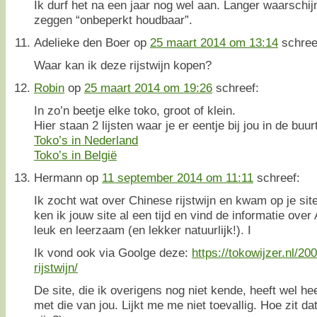
Ik durf het na een jaar nog wel aan. Langer waarschijn
zeggen “onbeperkt houdbaar”.
Adelieke den Boer
op
25 maart 2014 om 13:14
schree
Waar kan ik deze rijstwijn kopen?
Robin
op
25 maart 2014 om 19:26
schreef:
In zo’n beetje elke toko, groot of klein.
Hier staan 2 lijsten waar je er eentje bij jou in de buu
Toko’s in Nederland
Toko’s in België
Hermann
op
11 september 2014 om 11:11
schreef:
Ik zocht wat over Chinese rijstwijn en kwam op je site
ken ik jouw site al een tijd en vind de informatie over
leuk en leerzaam (en lekker natuurlijk!). I
Ik vond ook via Goolge deze:
https://tokowijzer.nl/2
rijstwijn/
De site, die ik overigens nog niet kende, heeft wel h
met die van jou. Lijkt me me niet toevallig. Hoe zit dat