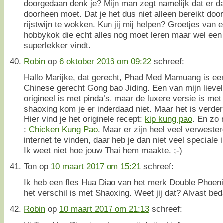
doorgedaan denk je? Mijn man zegt namelijk dat er d
doorheen moet. Dat je het dus niet alleen bereikt doo
rijstwijn te wokken. Kun jij mij helpen? Groetjes van
hobbykok die echt alles nog moet leren maar wel een
superlekker vindt.
Robin
op
6 oktober 2016 om 09:22
schreef:
Hallo Marijke, dat gerecht, Phad Med Mamuang is een
Chinese gerecht Gong bao Jiding. Een van mijn lieve
origineel is met pinda’s, maar de luxere versie is me
shaoxing kom je er inderdaad niet. Maar het is verder
Hier vind je het originele recept:
kip kung pao
. En zo 
:
Chicken Kung Pao
. Maar er zijn heel veel verweste
internet te vinden, daar heb je dan niet veel speciale 
Ik weet niet hoe jouw Thai hem maakte. ;-)
Ton
op
10 maart 2017 om 15:21
schreef:
Ik heb een fles Hua Diao van het merk Double Phoenix
het verschil is met Shaoxing. Weet jij dat? Alvast bed
Robin
op
10 maart 2017 om 21:13
schreef: