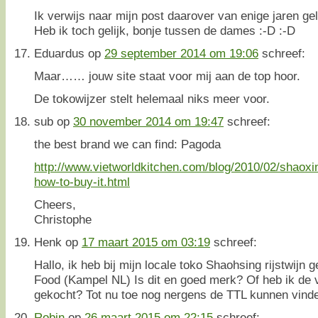
Ik verwijs naar mijn post daarover van enige jaren ge
Heb ik toch gelijk, bonje tussen de dames :-D :-D
Eduardus
op
29 september 2014 om 19:06
schreef:
Maar…… jouw site staat voor mij aan de top hoor.
De tokowijzer stelt helemaal niks meer voor.
sub
op
30 november 2014 om 19:47
schreef:
the best brand we can find: Pagoda
http://www.vietworldkitchen.com/blog/2010/02/shaoxi
how-to-buy-it.html
Cheers,
Christophe
Henk
op
17 maart 2015 om 03:19
schreef:
Hallo, ik heb bij mijn locale toko Shaohsing rijstwijn
Food (Kampel NL) Is dit en goed merk? Of heb ik de v
gekocht? Tot nu toe nog nergens de TTL kunnen vind
Robin
op
26 maart 2015 om 22:15
schreef: