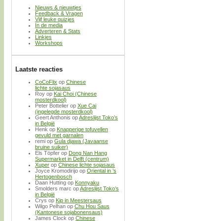
Nieuws & nieuwtjes
Feedback & Vragen
Vijf leuke quizjes
In de media
Adverteren & Stats
Linkjes
Workshops
Laatste reacties
CoCoFlix
op
Chinese
lichte sojasaus
Roy
op
Kai Choi (Chinese
mosterdkool)
Peter Bottelier
op
Xue Cai
(ingelegde mosterdkool)
Geert Anthonis
op
Adreslijst Toko’s
in België
Henk
op
Knapperige tofuvellen
gevuld met garnalen
remi
op
Gula djawa (Javaanse
bruine suiker)
Els Töpfer
op
Dong Nan Hang
Supermarket in Delft (centrum)
Xuper
op
Chinese lichte sojasaus
Joyce Kromodirijo
op
Oriental in ’s
Hertogenbosch
Daan Hutting
op
Konnyaku
Smolders marc
op
Adreslijst Toko’s
in België
Crys
op
Kip in Meestersaus
Wilgo Pelhan
op
Chu Hou Saus
(Kantonese sojabonensaus)
James Clock
op
Chinese