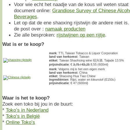
Voor wie echt het naadje van de kous wil weten staat
document online:
Grandiose Survey of Chinese Alcoho
Beverages
.
Let op dat de ene shaoxing rijstwijn de andere niet is
de post over :
namaak producten
Zie alle besproken:
rijstwijnen op een rijtje
.
Wat is er te koop?
merk
: TTL Taiwan Tobacco & Liquor Corporation
land van herkomst
: Taiwan
etiket
: Taiwan Shaohsing wine 绍兴酒. Taijade 13.5%
prijsindicatie
: €
3,75 / €5,25
8,55 (600ml)
merk
: Volgens mij is het een eigen merk
land van herkomst
: China
etiket
: Shaoxing Hua Tiao Chiew
ingrediënten
: Rijst, water en kleurstof (E150c)
prijsindicatie
: € 4? (600ml)
Waar is het te koop?
Zoek een toko bij jou in de buurt:
*
Toko’s in Nederland
*
Toko’s in België
*
Online Toko’s