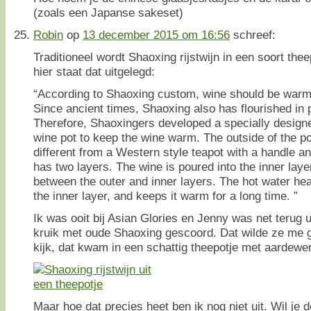
(zoals een Japanse sakeset)
Robin
op
13 december 2015 om 16:56
schreef:
Traditioneel wordt Shaoxing rijstwijn in een soort thee
hier staat dat uitgelegd:
“According to Shaoxing custom, wine should be warme
Since ancient times, Shaoxing also has flourished in
Therefore, Shaoxingers developed a specially design
wine pot to keep the wine warm. The outside of the p
different from a Western style teapot with a handle and
has two layers. The wine is poured into the inner layer
between the outer and inner layers. The hot water hea
the inner layer, and keeps it warm for a long time. ”
Ik was ooit bij Asian Glories en Jenny was net terug 
kruik met oude Shaoxing gescoord. Dat wilde ze me 
kijk, dat kwam in een schattig theepotje met aardew
Maar hoe dat precies heet ben ik nog niet uit. Wil je