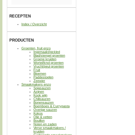
RECEPTEN
Index / Overzicht
PRODUCTEN
Groenten, fruit enzo
Ingemaakt/pickled
Blad/stengel groenten
Groene kruiden
Wortel/knol groenten
Vrucht/peul groenten
Fruit
Bloemen
Paddestoelen
Zeewier
Smaakmakers enzo
Sojasauzen
Azijnen
Kook wijn
Chilisauzen
Bonensauzen
Boemboes & Currypasta
Overige sauzen
Kokos
Olie & vetten
Bouillon
Noten en zaden
Verse smaakmakers /
kruiden
Gedroogde smaakmakers