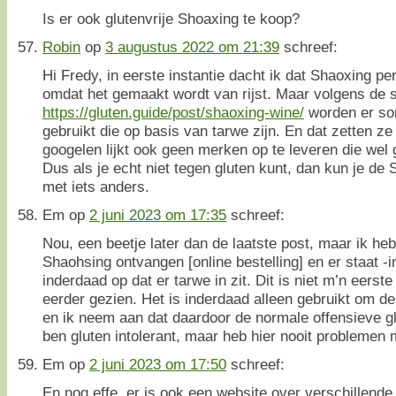
Is er ook glutenvrije Shoaxing te koop?
Robin
op
3 augustus 2022 om 21:39
schreef:
Hi Fredy, in eerste instantie dacht ik dat Shaoxing per d
omdat het gemaakt wordt van rijst. Maar volgens de s
https://gluten.guide/post/shaoxing-wine/
worden er som
gebruikt die op basis van tarwe zijn. En dat zetten ze 
googelen lijkt ook geen merken op te leveren die wel g
Dus als je echt niet tegen gluten kunt, dan kun je de
met iets anders.
Em
op
2 juni 2023 om 17:35
schreef:
Nou, een beetje later dan de laatste post, maar ik heb
Shaohsing ontvangen [online bestelling] en er staat -in
inderdaad op dat er tarwe in zit. Dit is niet m’n eerste
eerder gezien. Het is inderdaad alleen gebruikt om de
en ik neem aan dat daardoor de normale offensieve g
ben gluten intolerant, maar heb hier nooit probleme
Em
op
2 juni 2023 om 17:50
schreef:
En nog effe, er is ook een website over verschillende 