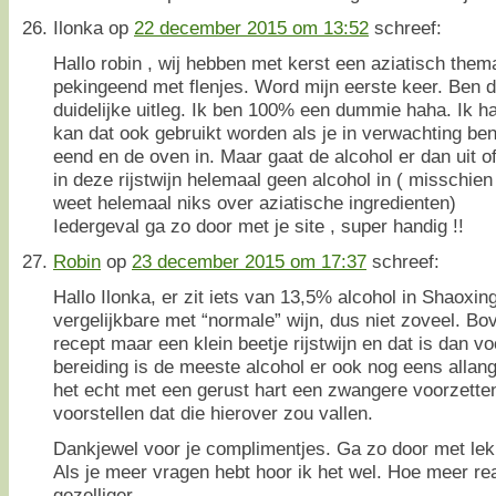
Ilonka
op
22 december 2015 om 13:52
schreef:
Hallo robin , wij hebben met kerst een aziatisch them
pekingeend met flenjes. Word mijn eerste keer. Ben du
duidelijke uitleg. Ik ben 100% een dummie haha. Ik had
kan dat ook gebruikt worden als je in verwachting ben
eend en de oven in. Maar gaat de alcohol er dan uit of b
in deze rijstwijn helemaal geen alcohol in ( misschi
weet helemaal niks over aziatische ingredienten)
Iedergeval ga zo door met je site , super handig !!
Robin
op
23 december 2015 om 17:37
schreef:
Hallo Ilonka, er zit iets van 13,5% alcohol in Shaoxing 
vergelijkbare met “normale” wijn, dus niet zoveel. Bo
recept maar een klein beetje rijstwijn en dat is dan 
bereiding is de meeste alcohol er ook nog eens allang
het echt met een gerust hart een zwangere voorzetten
voorstellen dat die hierover zou vallen.
Dankjewel voor je complimentjes. Ga zo door met lekk
Als je meer vragen hebt hoor ik het wel. Hoe meer re
gezelliger.