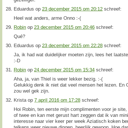
Eduardus
op
23 december 2015 om 20:12
schreef:
Heel wat anders, arme Onno :-(
Robin
op
23 december 2015 om 20:46
schreef:
Qué?
Eduardus
op
23 december 2015 om 22:28
schreef:
Ja, ik had wat duidelijker moeten zijn, lees het laatst
:-D
Robin
op
24 december 2015 om 15:34
schreef:
Aha, ja, van Thiel is weer lekker bezig. :-(
Gelukkig denk ik niet dat veel mensen het lezen. En O
zou wel gek zijn.
Krista
op
7 april 2016 om 17:28
schreef:
Hoi Robin, ten eerste mijn complimenten voor je site,
of twee en kan met gerust hart zeggen dat ik van mi
interesse naar vier keer per week Aziatisch koken ben
telkens weer nieuwe dingen, heerlijk gewoon. Hoe dan