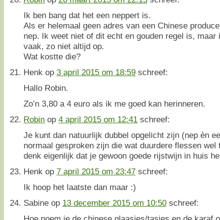
Ik ben bang dat het een neppert is.
Als er helemaal geen adres van een Chinese producen
nep. Ik weet niet of dit echt en gouden regel is, maar 
vaak, zo niet altijd op.
Wat kostte die?
Henk
op
3 april 2015 om 18:59
schreef:
Hallo Robin.
Zo’n 3,80 a 4 euro als ik me goed kan herinneren.
Robin
op
4 april 2015 om 12:41
schreef:
Je kunt dan natuurlijk dubbel opgelicht zijn (nep èn e
normaal gesproken zijn die wat duurdere flessen wel t
denk eigenlijk dat je gewoon goede rijstwijn in huis he
Henk
op
7 april 2015 om 23:47
schreef:
Ik hoop het laatste dan maar :)
Sabine
op
13 december 2015 om 10:50
schreef:
Hoe noem je de chinese glaasjes/tasjes en de karaf 