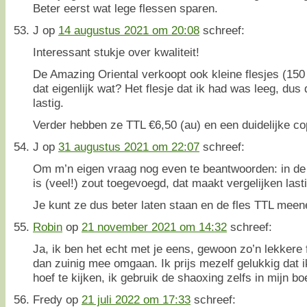
Beter eerst wat lege flessen sparen.
J
op
14 augustus 2021 om 20:08
schreef:
Interessant stukje over kwaliteit!
De Amazing Oriental verkoopt ook kleine flesjes (150
dat eigenlijk wat? Het flesje dat ik had was leeg, dus
lastig.
Verder hebben ze TTL €6,50 (au) en een duidelijke cop
J
op
31 augustus 2021 om 22:07
schreef:
Om m’n eigen vraag nog even te beantwoorden: in de 
is (veel!) zout toegevoegd, dat maakt vergelijken lasti
Je kunt ze dus beter laten staan en de fles TTL mee
Robin
op
21 november 2021 om 14:32
schreef:
Ja, ik ben het echt met je eens, gewoon zo’n lekkere
dan zuinig mee omgaan. Ik prijs mezelf gelukkig dat i
hoef te kijken, ik gebruik de shaoxing zelfs in mijn 
Fredy
op
21 juli 2022 om 17:33
schreef: