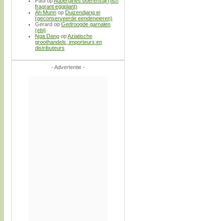
Paul
op
Aubergines boerenstijl (fish
fragrant eggplant)
Ah Munn
op
Duizendjarig ei
(geconserveerde eendeneieren)
Gerard
op
Gedroogde garnalen
(ebi)
Nga Dang
op
Aziatische
groothandels, importeurs en
distributeurs
- Advertentie -