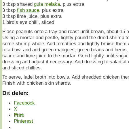
3 tbsp shaved
gula melaka
, plus extra
3 tbsp
fish sauce
, plus extra
3 tbsp lime juice, plus extra
1 bird’s eye chilli, sliced
Place peanuts onto a tray and roast until brown, about 15 
Using a mortar and pestle, lightly pound the dried shrimp t
some shrimp whole. Add tomatoes and lightly bruise them w
to a bowl and add green mangoes, green beans and herbs. 
sauce and lime juice to the mortar. Grind lightly until sugar
dressing and adjust if necessary. Add dressing to salad al
and sliced chillies.
To serve, ladel broth into bowls. Add shredded chicken then
Finish with chicken skin shards.
Dit delen:
Facebook
X
Print
Pinterest