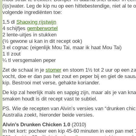
(ijs)water. Leg de kip nu op een hittebestendige, niet al te
volgende ingrediënten toe:
1,5 dl
Shaoxing rijstwijn
4 schijfjes
gemberwortel
2 lente-uitjes in stukken
(½ gewone ui kan in dit recept ook)
3 el cognac (eigenlijk Mou Tai, maar ik haat Mou Tai)
1 tl zout
¼ tl versgemalen peper
Zet de schaal in je
stomer
en stoom 1½ tot 2 uur op een zac
vocht, doe er dan pas het zout en peper bij en giet de saus
kip. Bestrooi met verse, gehakte koriander.
De kip zal heerlijk mals en sappig zijn, maar als je van kna
smaken houdt is dit recept vast te subtiel.
PS. Wie de recepten van Alvin’s versies van “drunken chic
Australia zoekt, hieronder beide versies.
Alvin’s Drunken Chicken 1.0
(2010)
In het kort: pocheer een kip 45-60 minuten in een pan met 1