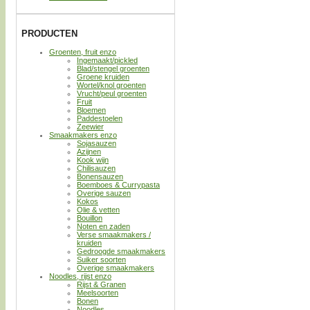
PRODUCTEN
Groenten, fruit enzo
Ingemaakt/pickled
Blad/stengel groenten
Groene kruiden
Wortel/knol groenten
Vrucht/peul groenten
Fruit
Bloemen
Paddestoelen
Zeewier
Smaakmakers enzo
Sojasauzen
Azijnen
Kook wijn
Chilisauzen
Bonensauzen
Boemboes & Currypasta
Overige sauzen
Kokos
Olie & vetten
Bouillon
Noten en zaden
Verse smaakmakers /
kruiden
Gedroogde smaakmakers
Suiker soorten
Overige smaakmakers
Noodles, rijst enzo
Rijst & Granen
Meelsoorten
Bonen
Noodles