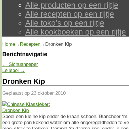
Alle producten op een rijtje
Alle recepten op een rijtje
Alle toko’s op een rijtje
Alle kookboeken op een rijtje
Home
→
Recepten
→
Dronken Kip
Berichtnavigatie
←
Sichuanpeper
Leliebol
→
Dronken Kip
Geplaatst op
23 oktober 2010
Spoel een kleine kip onder de kraan schoon. Blancheer ‘m 
een grote pan kokend water om alle ongeregeldheden te ve
mooi strak te trekken. Dompel ‘m daarna snel onder in een