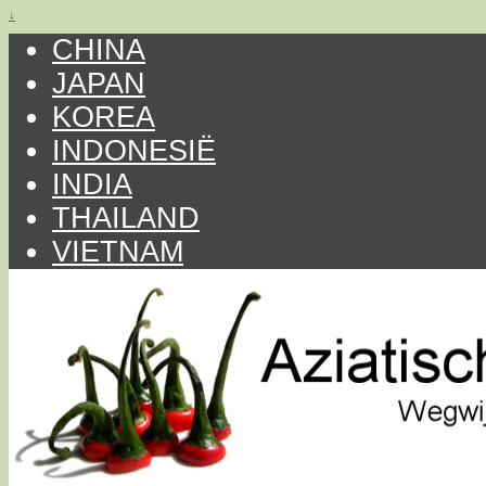
↓
CHINA
JAPAN
KOREA
INDONESIË
INDIA
THAILAND
VIETNAM