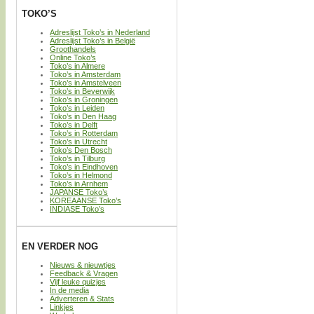
TOKO’S
Adreslijst Toko’s in Nederland
Adreslijst Toko’s in België
Groothandels
Online Toko’s
Toko’s in Almere
Toko’s in Amsterdam
Toko’s in Amstelveen
Toko’s in Beverwijk
Toko’s in Groningen
Toko’s in Leiden
Toko’s in Den Haag
Toko’s in Delft
Toko’s in Rotterdam
Toko’s in Utrecht
Toko’s Den Bosch
Toko’s in Tilburg
Toko’s in Eindhoven
Toko’s in Helmond
Toko’s in Arnhem
JAPANSE Toko’s
KOREAANSE Toko’s
INDIASE Toko’s
EN VERDER NOG
Nieuws & nieuwtjes
Feedback & Vragen
Vijf leuke quizjes
In de media
Adverteren & Stats
Linkjes