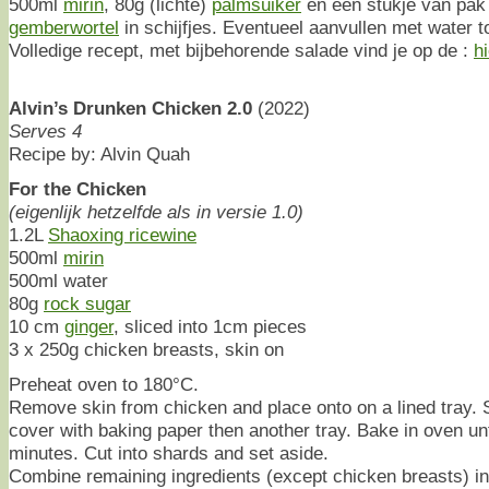
500ml
mirin
, 80g (lichte)
palmsuiker
en een stukje van pa
gemberwortel
in schijfjes. Eventueel aanvullen met water t
Volledige recept, met bijbehorende salade vind je op de :
hi
Alvin’s Drunken Chicken 2.0
(2022)
Serves 4
Recipe by: Alvin Quah
For the Chicken
(eigenlijk hetzelfde als in versie 1.0)
1.2L
Shaoxing ricewine
500ml
mirin
500ml water
80g
rock sugar
10 cm
ginger
, sliced into 1cm pieces
3 x 250g chicken breasts, skin on
Preheat oven to 180°C.
Remove skin from chicken and place onto on a lined tray. S
cover with baking paper then another tray. Bake in oven unt
minutes. Cut into shards and set aside.
Combine remaining ingredients (except chicken breasts) in