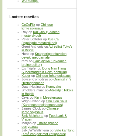
Workshops
Laatste reacties
CoCoFlix
op
Chinese
lichte sojasaus
Roy
op
Kai Choi (Chinese
mosterdkool)
Peter Bottelier
op
Xue Cai
(ingelegde mosterdkool)
Geert Anthonis
op
Adreslijst Toko’s
in België
Henk
op
Knapperige tofuvellen
gevuld met garnalen
remi
op
Gula djawa (Javaanse
bruine suiker)
Els Töpfer
op
Dong Nan Hang
Supermarket in Delft (centrum)
Xuper
op
Chinese lichte sojasaus
Joyce Kromodirijo
op
Oriental in ’s
Hertogenbosch
Daan Hutting
op
Konnyaku
Smolders marc
op
Adreslijst Toko’s
in België
Crys
op
Kip in Meestersaus
Wilgo Pelhan
op
Chu Hou Saus
(Kantonese sojabonensaus)
James Clock
op
Chinese
lichte sojasaus
Bink Melcherts
op
Feedback &
Vragen
Marjan
op
Thaise groene
currypasta
JaRoW Wattimena
op
Saté kambing
(saté van geit met ketjapsaus)