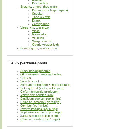
Deegvellen
Snacks, snoep, thee enzo
Dimsum (-achtige hapjes)
Snacks
Thee & koffie
Drank
Zoetigheden
Vlees, vis, tofu enzo
Vlees
Gevogelte
Vis enzo
Sojaproducten
Overig vegetarisch
Keukengerei, kennis enzo
TAGS (verzamelposts)
Sushi benodigdheden
Okonomiyaki benodigdheden
Curry’s
Van alles met ei
Sichuan (gerechten & ingredienten)
Peking Eend (maken of kopen)
Gefermenteerde producten
Aziatische soorten Kool
Basilicum soorten (op ’n rijtje)
Chinese Bieslook (op ’n rijtje)
Gember (op ’n rijtje)
Zwarte zaadjes (op ’n rijtje)
Sojabonensauzen (op ’n rijtje)
Japanse noodles (op ’n rijtje)
Chinese noodles (op ’n rijtje)