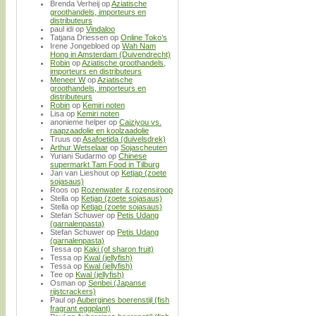
Brenda Verheij
op
Aziatische
groothandels, importeurs en
distributeurs
paul idi
op
Vindaloo
Tatjana Driessen
op
Online Toko’s
Irene Jongebloed
op
Wah Nam
Hong in Amsterdam (Duivendrecht)
Robin
op
Aziatische groothandels,
importeurs en distributeurs
Meneer W
op
Aziatische
groothandels, importeurs en
distributeurs
Robin
op
Kemiri noten
Lisa
op
Kemiri noten
anonieme helper
op
Caiziyou vs.
raapzaadolie en koolzaadolie
Truus
op
Asafoetida (duivelsdrek)
Arthur Wetselaar
op
Sojascheuten
Yuriani Sudarmo
op
Chinese
supermarkt Tam Food in Tilburg
Jan van Lieshout
op
Ketjap (zoete
sojasaus)
Roos
op
Rozenwater & rozensiroop
Stella
op
Ketjap (zoete sojasaus)
Stella
op
Ketjap (zoete sojasaus)
Stefan Schuwer
op
Petis Udang
(garnalenpasta)
Stefan Schuwer
op
Petis Udang
(garnalenpasta)
Tessa
op
Kaki (of sharon fruit)
Tessa
op
Kwal (jellyfish)
Tessa
op
Kwal (jellyfish)
Tee
op
Kwal (jellyfish)
Osman
op
Senbei (Japanse
rijstcrackers)
Paul
op
Aubergines boerenstijl (fish
fragrant eggplant)