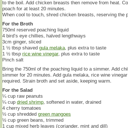
to the boil. Add chicken breasts then remove from heat. Cov
poach for at least 20 minutes.
When cool to touch, shred chicken breasts, reserving the p
For the Broth
750ml reserved poaching liquid
4 bird’s eye chillies, halved lengthways
3cm ginger, sliced
1 ½ tbsp shaved
gula melaka
, plus extra to taste
1 ½ tbsp
rice wine vinegar
, plus extra to taste
Pinch salt
Bring the 750ml of the poaching liquid to a simmer. Add chi
simmer for 20 minutes. Add gula melaka, rice wine vinegar 
required. Strain broth and set aside, keeping warm.
For the Salad
¼ cup raw peanuts
¼ cup
dried shrimp
, softened in water, drained
4 cherry tomatoes
½ cup shredded
green mangoes
½ cup green beans, trimmed
1 cup mixed herb leaves (coriander, mint and dill)