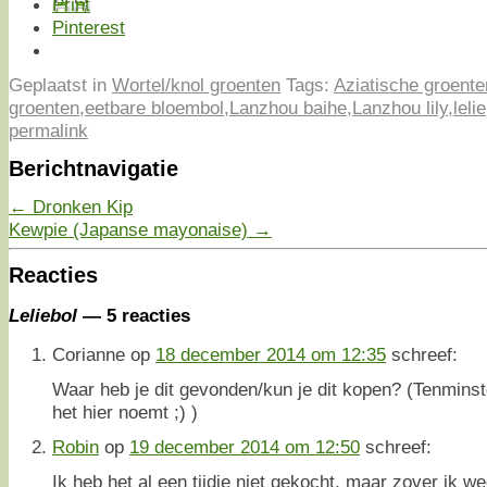
Print
Pinterest
Geplaatst in
Wortel/knol groenten
Tags:
Aziatische groente
groenten
,
eetbare bloembol
,
Lanzhou baihe
,
Lanzhou lily
,
lelie
permalink
Berichtnavigatie
←
Dronken Kip
Kewpie (Japanse mayonaise)
→
Reacties
Leliebol
— 5 reacties
Corianne
op
18 december 2014 om 12:35
schreef:
Waar heb je dit gevonden/kun je dit kopen? (Tenminst
het hier noemt ;) )
Robin
op
19 december 2014 om 12:50
schreef:
Ik heb het al een tijdje niet gekocht, maar zover ik w