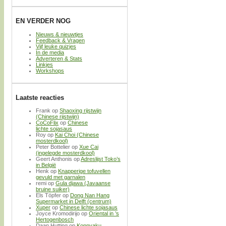
EN VERDER NOG
Nieuws & nieuwtjes
Feedback & Vragen
Vijf leuke quizjes
In de media
Adverteren & Stats
Linkjes
Workshops
Laatste reacties
Frank
op
Shaoxing rijstwijn
(Chinese rijstwijn)
CoCoFlix
op
Chinese
lichte sojasaus
Roy
op
Kai Choi (Chinese
mosterdkool)
Peter Bottelier
op
Xue Cai
(ingelegde mosterdkool)
Geert Anthonis
op
Adreslijst Toko’s
in België
Henk
op
Knapperige tofuvellen
gevuld met garnalen
remi
op
Gula djawa (Javaanse
bruine suiker)
Els Töpfer
op
Dong Nan Hang
Supermarket in Delft (centrum)
Xuper
op
Chinese lichte sojasaus
Joyce Kromodirijo
op
Oriental in ’s
Hertogenbosch
Daan Hutting
op
Konnyaku