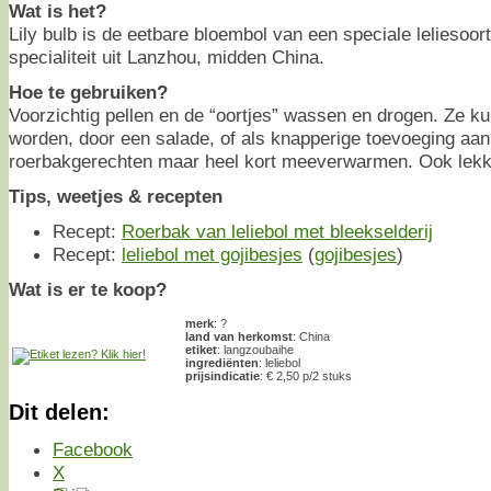
Wat is het?
Lily bulb is de eetbare bloembol van een speciale leliesoort
specialiteit uit Lanzhou, midden China.
Hoe te gebruiken?
Voorzichtig pellen en de “oortjes” wassen en drogen. Ze 
worden, door een salade, of als knapperige toevoeging aan
roerbakgerechten maar heel kort meeverwarmen. Ook lekke
Tips, weetjes & recepten
Recept:
Roerbak van leliebol met bleekselderij
Recept:
leliebol met gojibesjes
(
gojibesjes
)
Wat is er te koop?
merk
: ?
land van herkomst
: China
etiket
: langzoubaihe
ingrediënten
: leliebol
prijsindicatie
: € 2,50 p/2 stuks
Dit delen:
Facebook
X