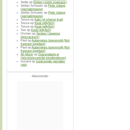
Stella
op
Ketjap (zoete sojasaus)
Stefan Schuwer
op
Petis Udang
(garnalenpasta)
Stefan Schuwer
op
Petis Udang
(garnalenpasta)
Tessa
op
Kaki (of sharon fruit)
Tessa
op
Kwal (jellyfish)
Tessa
op
Kwal (jellyfish)
Tee
op
Kwal (jellyfish)
Osman
op
Senbei (Japanse
rijstcrackers)
Paul
op
Aubergines boerenstijl (fish
fragrant eggplant)
Paul
op
Aubergines boerenstijl (fish
fragrant eggplant)
Ah Munn
op
Duizendjarig ei
(geconserveerde eendeneieren)
Gerard
op
Gedroogde garnalen
(ebi)
- Advertentie -