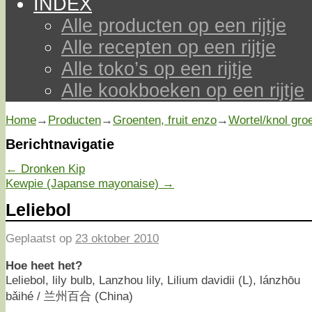
INDEX
Alle producten op een rijtje
Alle recepten op een rijtje
Alle toko’s op een rijtje
Alle kookboeken op een rijtje
Home
→
Producten
→
Groenten, fruit enzo
→
Wortel/knol gro
Berichtnavigatie
←
Dronken Kip
Kewpie (Japanse mayonaise)
→
Leliebol
Geplaatst op
23 oktober 2010
Hoe heet het?
Leliebol, lily bulb, Lanzhou lily, Lilium davidii (L), lánzhōu
bǎihé / 兰州百合 (China)