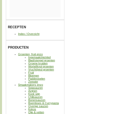
RECEPTEN
Index / Overzicht
PRODUCTEN
Groenten, fruit enzo
Ingemaakt/pickled
Blad/stengel groenten
Groene kruiden
Wortel/knol groenten
Vrucht/peul groenten
Fruit
Bloemen
Paddestoelen
Zeewier
Smaakmakers enzo
Sojasauzen
Azijnen
Kook wijn
Chilisauzen
Bonensauzen
Boemboes & Currypasta
Overige sauzen
Kokos
Olie & vetten