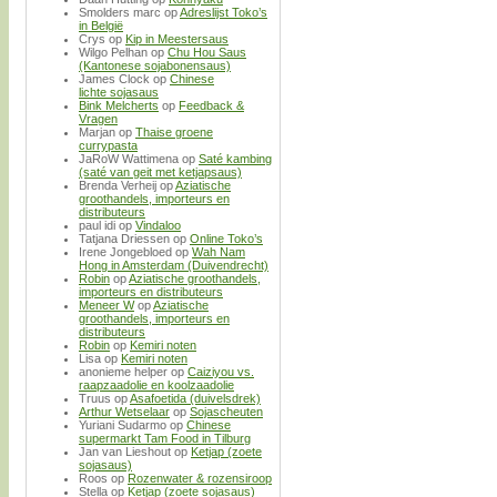
Smolders marc
op
Adreslijst Toko’s
in België
Crys
op
Kip in Meestersaus
Wilgo Pelhan
op
Chu Hou Saus
(Kantonese sojabonensaus)
James Clock
op
Chinese
lichte sojasaus
Bink Melcherts
op
Feedback &
Vragen
Marjan
op
Thaise groene
currypasta
JaRoW Wattimena
op
Saté kambing
(saté van geit met ketjapsaus)
Brenda Verheij
op
Aziatische
groothandels, importeurs en
distributeurs
paul idi
op
Vindaloo
Tatjana Driessen
op
Online Toko’s
Irene Jongebloed
op
Wah Nam
Hong in Amsterdam (Duivendrecht)
Robin
op
Aziatische groothandels,
importeurs en distributeurs
Meneer W
op
Aziatische
groothandels, importeurs en
distributeurs
Robin
op
Kemiri noten
Lisa
op
Kemiri noten
anonieme helper
op
Caiziyou vs.
raapzaadolie en koolzaadolie
Truus
op
Asafoetida (duivelsdrek)
Arthur Wetselaar
op
Sojascheuten
Yuriani Sudarmo
op
Chinese
supermarkt Tam Food in Tilburg
Jan van Lieshout
op
Ketjap (zoete
sojasaus)
Roos
op
Rozenwater & rozensiroop
Stella
op
Ketjap (zoete sojasaus)