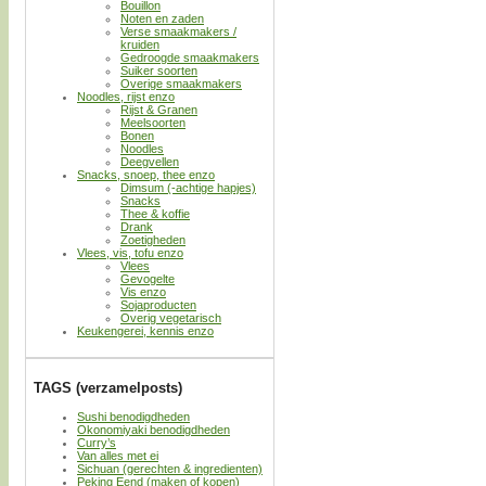
Bouillon
Noten en zaden
Verse smaakmakers /
kruiden
Gedroogde smaakmakers
Suiker soorten
Overige smaakmakers
Noodles, rijst enzo
Rijst & Granen
Meelsoorten
Bonen
Noodles
Deegvellen
Snacks, snoep, thee enzo
Dimsum (-achtige hapjes)
Snacks
Thee & koffie
Drank
Zoetigheden
Vlees, vis, tofu enzo
Vlees
Gevogelte
Vis enzo
Sojaproducten
Overig vegetarisch
Keukengerei, kennis enzo
TAGS (verzamelposts)
Sushi benodigdheden
Okonomiyaki benodigdheden
Curry’s
Van alles met ei
Sichuan (gerechten & ingredienten)
Peking Eend (maken of kopen)