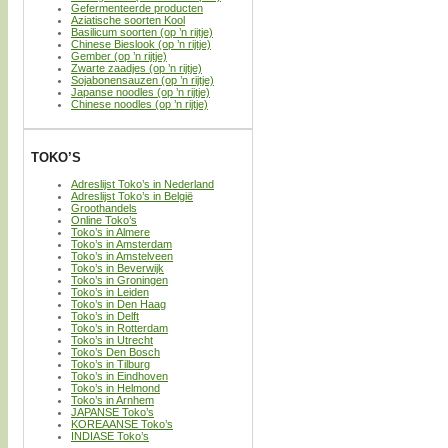
Gefermenteerde producten
Aziatische soorten Kool
Basilicum soorten (op ’n rijtje)
Chinese Bieslook (op ’n rijtje)
Gember (op ’n rijtje)
Zwarte zaadjes (op ’n rijtje)
Sojabonensauzen (op ’n rijtje)
Japanse noodles (op ’n rijtje)
Chinese noodles (op ’n rijtje)
TOKO’S
Adreslijst Toko’s in Nederland
Adreslijst Toko’s in België
Groothandels
Online Toko’s
Toko’s in Almere
Toko’s in Amsterdam
Toko’s in Amstelveen
Toko’s in Beverwijk
Toko’s in Groningen
Toko’s in Leiden
Toko’s in Den Haag
Toko’s in Delft
Toko’s in Rotterdam
Toko’s in Utrecht
Toko’s Den Bosch
Toko’s in Tilburg
Toko’s in Eindhoven
Toko’s in Helmond
Toko’s in Arnhem
JAPANSE Toko’s
KOREAANSE Toko’s
INDIASE Toko’s