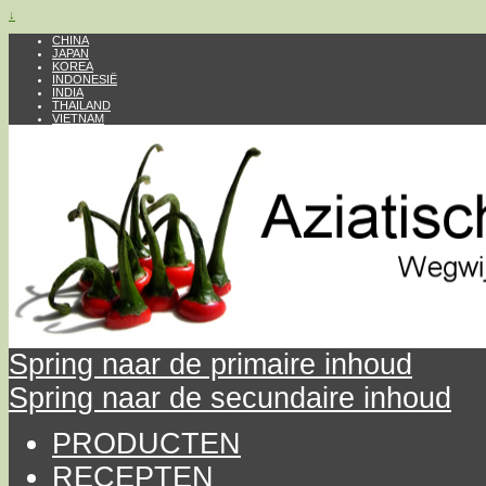
↓
CHINA
JAPAN
KOREA
INDONESIË
INDIA
THAILAND
VIETNAM
Spring naar de primaire inhoud
Spring naar de secundaire inhoud
PRODUCTEN
RECEPTEN