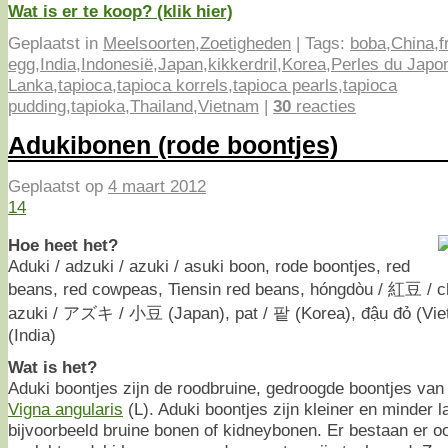
Wat is er te koop? (klik hier)
Geplaatst in
Meelsoorten
,
Zoetigheden
|
Tags:
boba
,
China
,
f
egg
,
India
,
Indonesië
,
Japan
,
kikkerdril
,
Korea
,
Perles du Japo
Lanka
,
tapioca
,
tapioca korrels
,
tapioca pearls
,
tapioca
pudding
,
tapioka
,
Thailand
,
Vietnam
|
30
reacties
Adukibonen (rode boontjes)
Geplaatst op
4 maart 2012
14
Hoe heet het?
Aduki / adzuki / azuki / asuki boon, rode boontjes, red
beans, red cowpeas, Tiensin red beans, hóngdòu / 紅豆 / 
azuki / アズキ / 小豆 (Japan), pat / 팥 (Korea), đậu đỏ (Vietn
(India)
Wat is het?
Aduki boontjes zijn de roodbruine, gedroogde boontjes van 
Vigna angularis
(L). Aduki boontjes zijn kleiner en minder 
bijvoorbeeld bruine bonen of kidneybonen. Er bestaan er ook