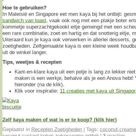
Hoe te gebruiken?
In Maleisië en Singapore eet men kaya bij het ontbijt: ge
sandwich van toast
, vaak ook nog met een plakje boter ert
kommetje superzachtgekookt eitje gemengd met een scheutj
een rare combinatie, zoet en hartig en dat snotterig eitje, m
Uiteraard kun je kaya ook verwerken in allerlei desserts, 
zoetigheden. Zelfgemaakte kaya is een kleine week houdba
uit de winkel langer.
Tips, weetjes & recepten
Kant-en-klare kaya uit een potje is lang zo lekker nie
maken is een werkje, behalve als je een Anova hebt! V
hieronder (na de klik).
Klik voor inspiratie:
11 creaties met kaya uit Singapo
Zelf kaya maken of wat is er te koop? (klik hier)
Geplaatst in
Recepten
,
Zoetigheden
|
Tags:
coconut
,
cream
coconut
,
custard
,
kokos
,
kokoscreme
,
ontbijt
|
3
reacties