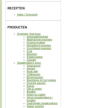
RECEPTEN
Index / Overzicht
PRODUCTEN
Groenten, fruit enzo
Ingemaakt/pickled
Blad/stengel groenten
Groene kruiden
Wortel/knol groenten
Vrucht/peul groenten
Fruit
Bloemen
Paddestoelen
Zeewier
Smaakmakers enzo
Sojasauzen
Azijnen
Kook wijn
Chilisauzen
Bonensauzen
Boemboes & Currypasta
Overige sauzen
Kokos
Olie & vetten
Bouillon
Noten en zaden
Verse smaakmakers /
kruiden
Gedroogde smaakmakers
Suiker soorten