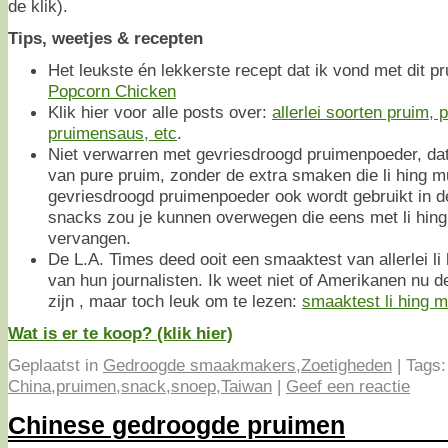
de klik).
Tips, weetjes & recepten
Het leukste én lekkerste recept dat ik vond met dit 
Popcorn Chicken
Klik hier voor alle posts over:
allerlei soorten pruim, 
pruimensaus, etc
.
Niet verwarren met gevriesdroogd pruimenpoeder, da
van pure pruim, zonder de extra smaken die li hing m
gevriesdroogd pruimenpoeder ook wordt gebruikt in d
snacks zou je kunnen overwegen die eens met li hing
vervangen.
De L.A. Times deed ooit een smaaktest van allerlei li
van hun journalisten. Ik weet niet of Amerikanen nu
zijn , maar toch leuk om te lezen:
smaaktest li hing m
Wat is er te koop? (klik hier)
Geplaatst in
Gedroogde smaakmakers
,
Zoetigheden
|
Tags:
China
,
pruimen
,
snack
,
snoep
,
Taiwan
|
Geef een reactie
Chinese gedroogde pruimen