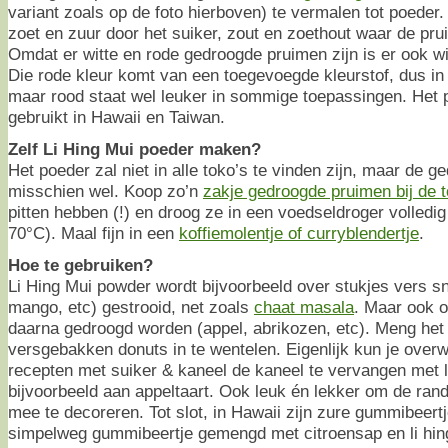
variant zoals op de foto hierboven) te vermalen tot poeder.
zoet en zuur door het suiker, zout en zoethout waar de pru
Omdat er witte en rode gedroogde pruimen zijn is er ook w
Die rode kleur komt van een toegevoegde kleurstof, dus in
maar rood staat wel leuker in sommige toepassingen. Het 
gebruikt in Hawaii en Taiwan.
Zelf Li Hing Mui poeder maken?
Het poeder zal niet in alle toko’s te vinden zijn, maar de 
misschien wel. Koop zo’n
zakje gedroogde pruimen bij de 
pitten hebben (!) en droog ze in een voedseldroger volledig
70°C). Maal fijn in een
koffiemolentje of curryblendertje
.
Hoe te gebruiken?
Li Hing Mui powder wordt bijvoorbeeld over stukjes vers sn
mango, etc) gestrooid, net zoals
chaat masala
. Maar ook ov
daarna gedroogd worden (appel, abrikozen, etc). Meng het
versgebakken donuts in te wentelen. Eigenlijk kun je overw
recepten met suiker & kaneel de kaneel te vervangen met l
bijvoorbeeld aan appeltaart. Ook leuk én lekker om de rand
mee te decoreren. Tot slot, in Hawaii zijn zure gummibeertje
simpelweg gummibeertje gemengd met citroensap en li hing