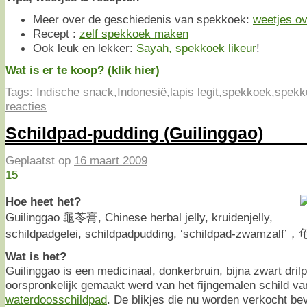
Meer over de geschiedenis van spekkoek:
weetjes o
Recept :
zelf spekkoek maken
Ook leuk en lekker:
Sayah, spekkoek likeur
!
Wat is er te koop? (klik hier)
Tags:
Indische snack
,
Indonesië
,
lapis legit
,
spekkoek
,
spekk
reacties
Schildpad-pudding (Guilinggao)
Geplaatst op
16 maart 2009
15
Hoe heet het?
Guilinggao 龜苓膏, Chinese herbal jelly, kruidenjelly,
schildpadgelei, schildpadpudding, ‘schildpad-zwamzalf
Wat is het?
Guilinggao is een medicinaal, donkerbruin, bijna zwart dril
oorspronkelijk gemaakt werd van het fijngemalen schild v
waterdoosschildpad
. De blikjes die nu worden verkocht be