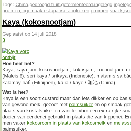
Tags:
China
,
gedroogd fruit
,
gefermenteerd
,
ingelegd
,
ingeleg
pruimen
,
ingemaakte Japanse abrikozen
,
pruimen
,
snack
,
sn
Kaya (kokosnootjam)
Geplaatst op
14 juli 2018
3
Hoe heet het?
Kaya, kaya jam, kokosnootjam, kokosjam, coconut jam, co
(Maleisië), seri kaya / srikaya (Indonesië), matamís sa bá
kalamay-hatì (Filipijnen), ka ia / kaye / 咖吔 (China).
Wat is het?
Kaya is een soort custard maar dan iets dikker en op basi
van gewone melk, gezoet met
palmsuiker
en op smaak ge
plaats van kristalsuiker en vanille. Voor een extra rijke 
dooier van eendenei gebruikt in plaats die van kippenei. En 
men vaker
kokosroom in plaats van kokosmelk
en
melass
palmsuiker.