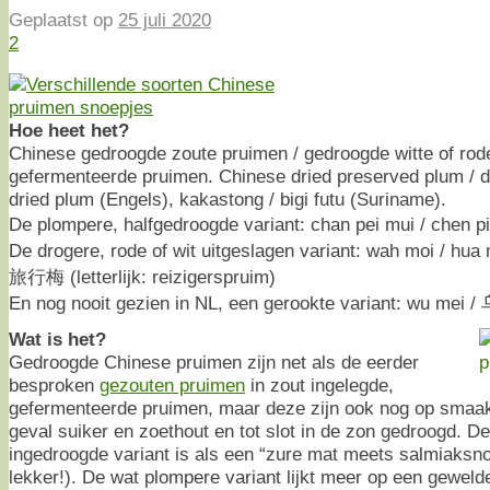
Geplaatst op
25 juli 2020
2
Hoe heet het?
Chinese gedroogde zoute pruimen / gedroogde witte of rod
gefermenteerde pruimen. Chinese dried preserved plum / dr
dried plum (Engels), kakastong / bigi futu (Suriname).
De plompere, halfgedroogde variant: chan pei mui / chen
De drogere, rode of wit uitgeslagen variant: wah moi / hua 
旅行梅 (letterlijk: reizigerspruim)
En nog nooit gezien in NL, een gerookte variant: wu mei
Wat is het?
Gedroogde Chinese pruimen zijn net als de eerder
besproken
gezouten pruimen
in zout ingelegde,
gefermenteerde pruimen, maar deze zijn ook nog op smaak
geval suiker en zoethout en tot slot in de zon gedroogd. De
ingedroogde variant is als een “zure mat meets salmiaksno
lekker!). De wat plompere variant lijkt meer op een gewel