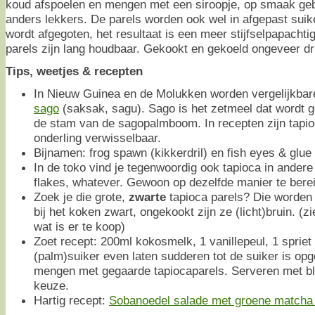
koud afspoelen en mengen met een siroopje, op smaak geb
anders lekkers. De parels worden ook wel in afgepast suik
wordt afgegoten, het resultaat is een meer stijfselpapacht
parels zijn lang houdbaar. Gekookt en gekoeld ongeveer dr
Tips, weetjes & recepten
In Nieuw Guinea en de Molukken worden vergelijkbar
sago
(saksak, sagu). Sago is het zetmeel dat wordt 
de stam van de sagopalmboom. In recepten zijn tapio
onderling verwisselbaar.
Bijnamen: frog spawn (kikkerdril) en fish eyes & glue
In de toko vind je tegenwoordig ook tapioca in andere
flakes, whatever. Gewoon op dezelfde manier te berei
Zoek je die grote,
zwarte
tapioca parels? Die worden
bij het koken zwart, ongekookt zijn ze (licht)bruin. (zie
wat is er te koop)
Zoet recept: 200ml kokosmelk, 1 vanillepeul, 1 spriet
(palm)suiker even laten sudderen tot de suiker is opge
mengen met gegaarde tapiocaparels. Serveren met blo
keuze.
Hartig recept:
Sobanoedel salade met groene matcha 