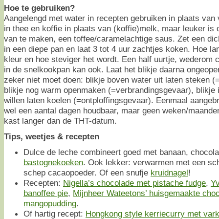
Hoe te gebruiken?
Aangelengd met water in recepten gebruiken in plaats van
in thee en koffie in plaats van (koffie)melk, maar leuker i
van te maken, een toffee/caramelachtige saus. Zet een dich
in een diepe pan en laat 3 tot 4 uur zachtjes koken. Hoe l
kleur en hoe steviger het wordt. Een half uurtje, wedero
in de snelkookpan kan ook. Laat het blikje daarna ongeopen
zeker niet moet doen: blikje boven water uit laten steken (
blikje nog warm openmaken (=verbrandingsgevaar), blikje i
willen laten koelen (=ontploffingsgevaar). Eenmaal aangeb
wel een aantal dagen houdbaar, maar geen weken/maande
kast langer dan de THT-datum.
Tips, weetjes & recepten
Dulce de leche combineert goed met banaan, chocola
bastognekoeken
. Ook lekker: verwarmen met een sc
schep cacaopoeder. Of een snufje
kruidnagel
!
Recepten:
Nigella’s chocolade met pistache fudge
,
Yv
banoffee pie
,
Mijnheer Wateetons’ huisgemaakte cho
mangopudding
.
Of hartig recept:
Hongkong style kerriecurry met var