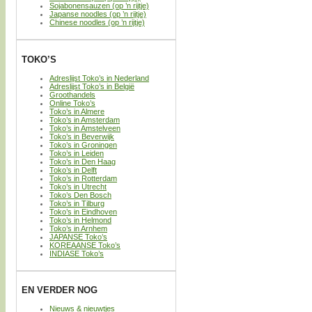
Sojabonensauzen (op ’n rijtje)
Japanse noodles (op ’n rijtje)
Chinese noodles (op ’n rijtje)
TOKO’S
Adreslijst Toko’s in Nederland
Adreslijst Toko’s in België
Groothandels
Online Toko’s
Toko’s in Almere
Toko’s in Amsterdam
Toko’s in Amstelveen
Toko’s in Beverwijk
Toko’s in Groningen
Toko’s in Leiden
Toko’s in Den Haag
Toko’s in Delft
Toko’s in Rotterdam
Toko’s in Utrecht
Toko’s Den Bosch
Toko’s in Tilburg
Toko’s in Eindhoven
Toko’s in Helmond
Toko’s in Arnhem
JAPANSE Toko’s
KOREAANSE Toko’s
INDIASE Toko’s
EN VERDER NOG
Nieuws & nieuwtjes