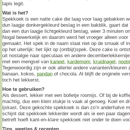
lapis legit.
Wat is het?
Spekkoek is een natte cake die laag voor laag gebakken w
dun laagje donkergekleurd beslag in een bakblik, gaart dat 
dan een dun laagje lichtgekleurd beslag, weer 3 minuten onde
Nogal bewerkelijk en daarom werd het vroeger alleen voor 
gemaakt. Het spek in de naam slaat niet op de smaak of in
op het uiterlijk: het lijkt op (ontbijt)spek. Deze cake is ont
uit nostalgie naar speculaas en andere decemberlekkernije
met een mengsel van
kaneel
,
kardemom
,
kruidnagel
,
noot
Tegenwoordig zijn er ook allerlei andere varianten/kleuren 
banaan, kokos,
pandan
of chocola. Al blijft de originele v
toch het lekkerst.
Hoe te gebruiken?
Als dessert, lekker met een bolletje roomijs. Of bij de koff
machtig, dus een klein stukje is vaak al genoeg. Koel en dr
ijskast. Deze gekochte spekkoek is dan zo’n anderhalve 
schijnt dat spekkoek lekkerder wordt als ie een paar dagen
betreft hoeft kant-en-klare spekkoek niet onder te doen vo
Tips, weetjes & recepten