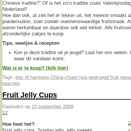
Chinese traditie?” Of is het zo’n traditie zoals Valentijnsdag
Nederland?
Hoe dan ook, al ziet het er lekker uit, het meeste smaakt 
poedersuiker, zoet zonder noemenswaardige fruitsmaak. Al
waren herkenbaar en daardoor ook wel lekker. Alle fruitsoor
afzonderlijke zakjes te koop.
Tips, weetjes & recepten
Ken je deze traditie uit je jeugd? Laat het ons weten
waar dit vandaan komt.
Wat is er te koop? (klik hier)
Tags:
box of harmony
,
China
,
chuen hup
,
gedroogd fruit
,
nieu
reacties
Fruit Jelly Cups
Geplaatst op
15 september 2008
12
Hoe heet het?
Fruit jelly cups, Sunday jelly, jelly sweets.