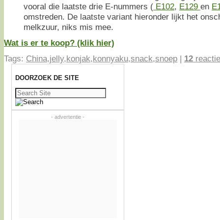
vooral die laatste drie E-nummers (
E102
,
E129
en
E
omstreden. De laatste variant hieronder lijkt het ons
melkzuur, niks mis mee.
Wat is er te koop? (klik hier)
Tags:
China
,
jelly
,
konjak
,
konnyaku
,
snack
,
snoep
|
12
reacti
DOORZOEK DE SITE
Zoeken
naar:
- advertentie -