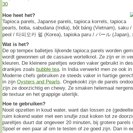
30
Hoe heet het?
Tapioca parels, Japanse parels, tapioca korrels, tapioca
pearls, boba, sabudana (India), bột báng (Vietnam), saku /
peol / 타피오카 펄 (Korea), tapioka paru / パール (Japan), x
Wat is het?
De op tempex balletjes lijkende tapioca parels worden gem
wordt gewonnen uit de cassave wortelknol. Ze zijn er in v
kleuren. De kleinere pareltjes worden vaker gebruikt in des
drankjes zoals
bubble tea
. In India verwerkt men ze ook in
Moderne chefs gebruiken ze steeds vaker in hartige gerec
in zijn
Oysters and Pearls
. Ongekookt zijn de parels ondoo
zijn ze doorzichtig en chewy. Ze smaken helemaal nergens
de textuur en het grappige uiterlijk.
Hoe te gebruiken?
Nooit opzetten in koud water, want dan lossen ze (gedeeltel
ruim kokend water met een snufje zout koken tot ze doorzich
pareltjes duurt dat ongeveer 20 minuten, bij grotere parels
Spoel er een paar af om te testen of ze goed zijn. Dan in e