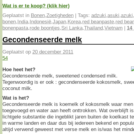
Wat is er te koop? (klik hier)
Geplaatst in
Bonen
,
Zoetigheden
|
Tags:
adzuki
,
asuki
,
azuki
bonen
,
India
,
Indonesië
,
Japan
,
Korea
,
red beanpaste
,
red bea
bonenpasta
,
rode boontjes
,
Sri Lanka
,
Thailand
,
Vietnam
|
14
Gecondenseerde melk
Geplaatst op
20 december 2011
54
Hoe heet het?
Gecondenseerde melk, sweetened condensed milk.
Tegenwoordig is er ook : gecondenseerde kokosmelk, sw
coconut milk.
Wat is het?
Gecondenseerde melk is koemelk of kokosmelk waar men s
toegevoegd en water aan heeft onttrokken. Wat overblijft is
lichtgele substantie die ingeblikt jaren buiten de koelkast 
in warme landen en daar dus bij iedereen bekend en populai
altijd verwend geweest met verse melk en is/was het mind