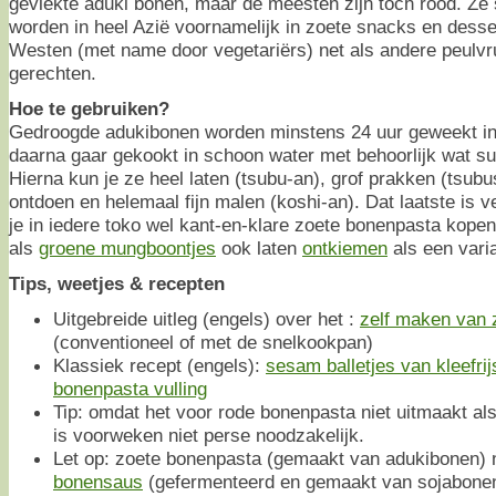
gevlekte aduki bonen, maar de meesten zijn toch rood. Ze
worden in heel Azië voornamelijk in zoete snacks en desse
Westen (met name door vegetariërs) net als andere peulvru
gerechten.
Hoe te gebruiken?
Gedroogde adukibonen worden minstens 24 uur geweekt in
daarna gaar gekookt in schoon water met behoorlijk wat su
Hierna kun je ze heel laten (tsubu-an), grof prakken (tsubus
ontdoen en helemaal fijn malen (koshi-an). Dat laatste is 
je in iedere toko wel kant-en-klare zoete bonenpasta kopen
als
groene mungboontjes
ook laten
ontkiemen
als een vari
Tips, weetjes & recepten
Uitgebreide uitleg (engels) over het :
zelf maken van 
(conventioneel of met de snelkookpan)
Klassiek recept (engels):
sesam balletjes van kleefri
bonenpasta vulling
Tip: omdat het voor rode bonenpasta niet uitmaakt al
is voorweken niet perse noodzakelijk.
Let op: zoete bonenpasta (gemaakt van adukibonen) 
bonensaus
(gefermenteerd en gemaakt van sojabone