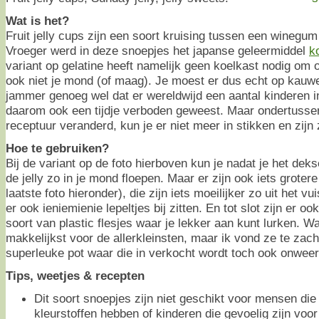
Wat is het?
Fruit jelly cups zijn een soort kruising tussen een winegum
Vroeger werd in deze snoepjes het japanse geleermiddel
k
variant op gelatine heeft namelijk geen koelkast nodig om o
ook niet je mond (of maag). Je moest er dus echt op kau
jammer genoeg wel dat er wereldwijd een aantal kinderen in 
daarom ook een tijdje verboden geweest. Maar ondertusse
receptuur veranderd, kun je er niet meer in stikken en zijn
Hoe te gebruiken?
Bij de variant op de foto hierboven kun je nadat je het deks
de jelly zo in je mond floepen. Maar er zijn ook iets groter
laatste foto hieronder), die zijn iets moeilijker zo uit het vu
er ook ieniemienie lepeltjes bij zitten. En tot slot zijn er ook
soort van plastic flesjes waar je lekker aan kunt lurken. Wa
makkelijkst voor de allerkleinsten, maar ik vond ze te zac
superleuke pot waar die in verkocht wordt toch ook onwee
Tips, weetjes & recepten
Dit soort snoepjes zijn niet geschikt voor mensen die
kleurstoffen hebben of kinderen die gevoelig zijn voor