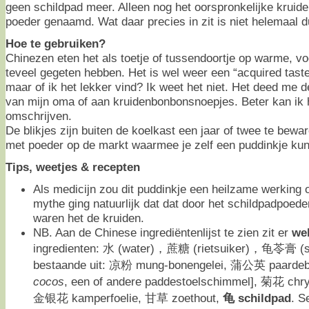
geen schildpad meer. Alleen nog het oorspronkelijke kruide
poeder genaamd. Wat daar precies in zit is niet helemaal dui
Hoe te gebruiken?
Chinezen eten het als toetje of tussendoortje op warme, vo
teveel gegeten hebben. Het is wel weer een “acquired taste”
maar of ik het lekker vind? Ik weet het niet. Het deed me
van mijn oma of aan kruidenbonbonsnoepjes. Beter kan ik h
omschrijven.
De blikjes zijn buiten de koelkast een jaar of twee te bewar
met poeder op de markt waarmee je zelf een puddinkje ku
Tips, weetjes & recepten
Als medicijn zou dit puddinkje een heilzame werking 
mythe ging natuurlijk dat dat door het schildpadpoede
waren het de kruiden.
NB. Aan de Chinese ingrediëntenlijst te zien zit er
we
ingredienten: 水 (water)，蔗糖 (rietsuiker)，龟苓膏 (sc
bestaande uit: 凉粉 mung-bonengelei, 蒲公英 paardeb
cocos
, een of andere paddestoelschimmel], 菊花 chr
金银花 kamperfoelie, 甘草 zoethout,
龟 schildpad
. S