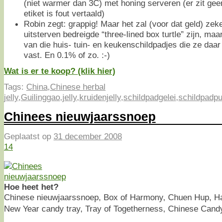
(niet warmer dan 3C) met honing serveren (er zit gee
etiket is fout vertaald)
Robin zegt: grappig! Maar het zal (voor dat geld) zek
uitsterven bedreigde “three-lined box turtle” zijn, ma
van die huis- tuin- en keukenschildpadjes die ze daa
vast. En 0.1% of zo. :-)
Wat is er te koop? (klik hier)
Tags:
China
,
Chinese herbal
jelly
,
Guilinggao
,
jelly
,
kruidenjelly
,
schildpadgelei
,
schildpadp
Chinees nieuwjaarssnoep
Geplaatst op
31 december 2008
14
Hoe heet het?
Chinese nieuwjaarssnoep, Box of Harmony, Chuen Hup, H
New Year candy tray, Tray of Togetherness, Chinese C