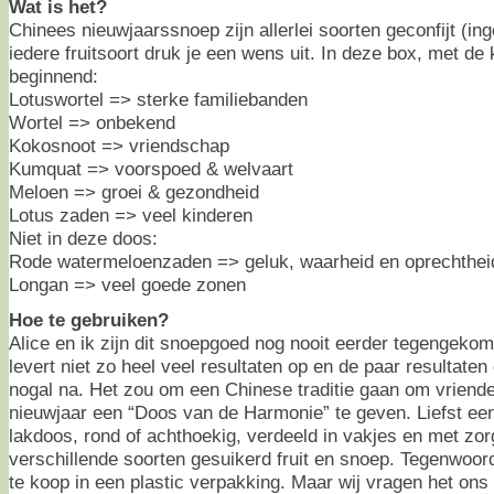
Wat is het?
Chinees nieuwjaarssnoep zijn allerlei soorten geconfijt (inge
iedere fruitsoort druk je een wens uit. In deze box, met de
beginnend:
Lotuswortel => sterke familiebanden
Wortel => onbekend
Kokosnoot => vriendschap
Kumquat => voorspoed & welvaart
Meloen => groei & gezondheid
Lotus zaden => veel kinderen
Niet in deze doos:
Rode watermeloenzaden => geluk, waarheid en oprechthei
Longan => veel goede zonen
Hoe te gebruiken?
Alice en ik zijn dit snoepgoed nog nooit eerder tegengeko
levert niet zo heel veel resultaten op en de paar resultaten 
nogal na. Het zou om een Chinese traditie gaan om vriende
nieuwjaar een “Doos van de Harmonie” te geven. Liefst ee
lakdoos, rond of achthoekig, verdeeld in vakjes en met zo
verschillende soorten gesuikerd fruit en snoep. Tegenwoor
te koop in een plastic verpakking. Maar wij vragen het ons a