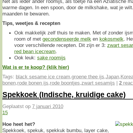
Net als ieder ander roomijs, als toetje na een Aziatische ma
warme dagen. In een spoon, door de milkshake, wat je wilt.
maanden te bewaren.
Tips, weetjes & recepten
Ook makkelijk zelf thuis te maken. Met of zonder ij
room of met
gecondenseerde melk
en
kokosmelk
. He
voor verschillende recepten. Dit zijn er 3:
zwart sesa
red bean icecream
.
Ook leuk:
sake roomijs
Wat is er te koop? (klik hier)
Tags:
black sesame ice cream
,
groene thee ijs
,
Japan
,
Kore
bonen
,
rode bonen ijs
,
rode boontjes
,
zwart sesamijs
|
2
reac
Spekkoek (Indische, kruidige cake)
Geplaatst op
7 januari 2010
15
Hoe heet het?
Spekkoek, spekuk, spekkuk bumbu, layer cake,