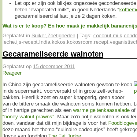
Let op: er zijn ook blikjes ongezoete gecondenseerde
heten “evaporated milk”, in goed Nederlands “
koffiem
gecarameliseerd al laat je ze 2 dagen koken.
Wat is er te koop? En hoe maak je makkelijk bananenijs?
Geplaatst in
Suiker
,
Zoetigheden
|
Tags:
coconut milk
,
conde
leche
,
ijs-recept
,
India
,
kokos
,
kokosroom
,
recept
,
veganistisc
Gecarameliseerde walnoten
Geplaatst op
15 december 2011
Reageer
In China zijn gecarameliseerde walnoten gewoon te koop
in de supermarkt, voorverpakt of in grote zelf-schep-
bakken. Heerlijk zoet en super knapperig, geen spoor
van de bittere smaak die walnoten soms kunnen hebben. Le
of in hartige gerechten als een
warme geitenkaassalade
of 
“honey walnut prawns”
. Maar zo’n potje walnoten is ook l
doen, vandaar dat dit mijn bijdrage is voor het
Foodblogeve
deze maand het thema “culinaire cadeautjes” heeft gekreg
Joyce van foodblog
The Fat Judge
.