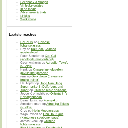
Feedback & Vragen
Vijf leuke quizjes
In de media
Adverteren & Stats
Linkjes
Workshops
Laatste reacties
CoCoFlix
op
Chinese
lichte sojasaus
Roy
op
Kai Choi (Chinese
mosterdkool)
Peter Bottelier
op
Xue Cai
(ingelegde mosterdkool)
Geert Anthonis
op
Adreslijst Toko’s
in België
Henk
op
Knapperige tofuvellen
gevuld met garnalen
remi
op
Gula djawa (Javaanse
bruine suiker)
Els Töpfer
op
Dong Nan Hang
Supermarket in Delft (centrum)
Xuper
op
Chinese lichte sojasaus
Joyce Kromodirijo
op
Oriental in ’s
Hertogenbosch
Daan Hutting
op
Konnyaku
Smolders marc
op
Adreslijst Toko’s
in België
Crys
op
Kip in Meestersaus
Wilgo Pelhan
op
Chu Hou Saus
(Kantonese sojabonensaus)
James Clock
op
Chinese
lichte sojasaus
Bink Melcherts
op
Feedback &