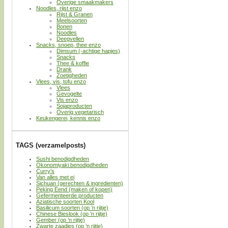
Overige smaakmakers
Noodles, rijst enzo
Rijst & Granen
Meelsoorten
Bonen
Noodles
Deegvellen
Snacks, snoep, thee enzo
Dimsum (-achtige hapjes)
Snacks
Thee & koffie
Drank
Zoetigheden
Vlees, vis, tofu enzo
Vlees
Gevogelte
Vis enzo
Sojaproducten
Overig vegetarisch
Keukengerei, kennis enzo
TAGS (verzamelposts)
Sushi benodigdheden
Okonomiyaki benodigdheden
Curry’s
Van alles met ei
Sichuan (gerechten & ingredienten)
Peking Eend (maken of kopen)
Gefermenteerde producten
Aziatische soorten Kool
Basilicum soorten (op ’n rijtje)
Chinese Bieslook (op ’n rijtje)
Gember (op ’n rijtje)
Zwarte zaadjes (op ’n rijtje)