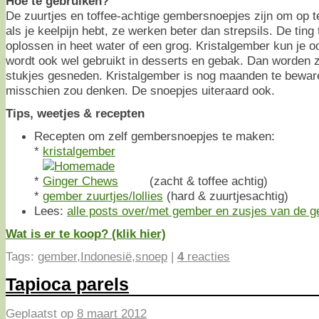
Hoe te gebruiken?
De zuurtjes en toffee-achtige gembersnoepjes zijn om op t
als je keelpijn hebt, ze werken beter dan strepsils. De ting 
oplossen in heet water of een grog. Kristalgember kun je
wordt ook wel gebruikt in desserts en gebak. Dan worden z
stukjes gesneden. Kristalgember is nog maanden te beware
misschien zou denken. De snoepjes uiteraard ook.
Tips, weetjes & recepten
Recepten om zelf gembersnoepjes te maken:
*
kristalgember
*
(zacht & toffee achtig)
*
gember zuurtjes/lollies
(hard & zuurtjesachtig)
Lees:
alle posts over/met gember en zusjes van de 
Wat is er te koop? (klik hier)
Tags:
gember
,
Indonesië
,
snoep
|
4
reacties
Tapioca parels
Geplaatst op
8 maart 2012