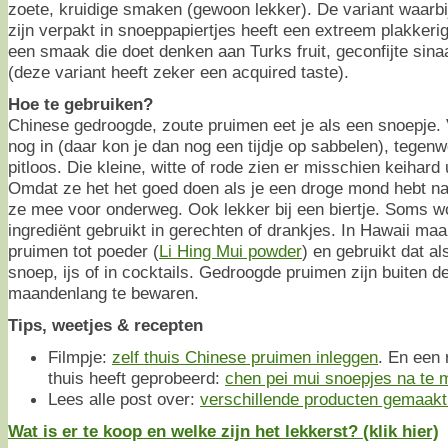
zoete, kruidige smaken (gewoon lekker). De variant waarbi
zijn verpakt in snoeppapiertjes heeft een extreem plakkeri
een smaak die doet denken aan Turks fruit, geconfijte sin
(deze variant heeft zeker een acquired taste).
Hoe te gebruiken?
Chinese gedroogde, zoute pruimen eet je als een snoepje. Vr
nog in (daar kon je dan nog een tijdje op sabbelen), tegenw
pitloos. Die kleine, witte of rode zien er misschien keihard u
Omdat ze het het goed doen als je een droge mond hebt na
ze mee voor onderweg. Ook lekker bij een biertje. Soms w
ingrediënt gebruikt in gerechten of drankjes. In Hawaii ma
pruimen tot poeder (
Li Hing Mui powder
) en gebruikt dat a
snoep, ijs of in cocktails. Gedroogde pruimen zijn buiten d
maandenlang te bewaren.
Tips, weetjes & recepten
Filmpje:
zelf thuis Chinese pruimen inleggen
. En een 
thuis heeft geprobeerd:
chen pei mui snoepjes na te
Lees alle post over:
verschillende producten gemaak
Wat is er te koop en welke zijn het lekkerst? (klik hier)