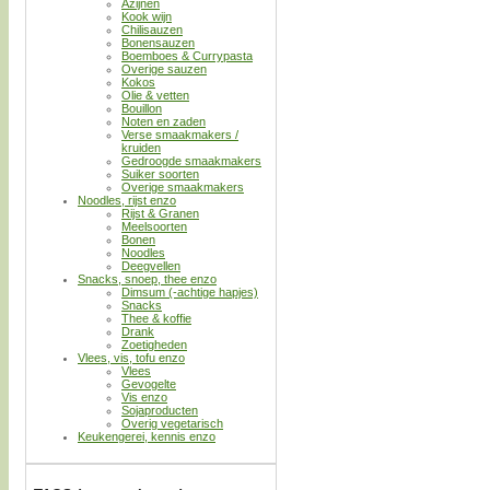
Azijnen
Kook wijn
Chilisauzen
Bonensauzen
Boemboes & Currypasta
Overige sauzen
Kokos
Olie & vetten
Bouillon
Noten en zaden
Verse smaakmakers /
kruiden
Gedroogde smaakmakers
Suiker soorten
Overige smaakmakers
Noodles, rijst enzo
Rijst & Granen
Meelsoorten
Bonen
Noodles
Deegvellen
Snacks, snoep, thee enzo
Dimsum (-achtige hapjes)
Snacks
Thee & koffie
Drank
Zoetigheden
Vlees, vis, tofu enzo
Vlees
Gevogelte
Vis enzo
Sojaproducten
Overig vegetarisch
Keukengerei, kennis enzo