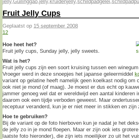
jelly
,
Guilinggao
,
jelly
,
kruidenjelly
,
schildpadgelei
,
schildpadp
Fruit Jelly Cups
Geplaatst op
15 september 2008
12
Hoe heet het?
Fruit jelly cups, Sunday jelly, jelly sweets.
Wat is het?
Fruit jelly cups zijn een soort kruising tussen een winegum
Vroeger werd in deze snoepjes het japanse geleermiddel
k
variant op gelatine heeft namelijk geen koelkast nodig om o
ook niet je mond (of maag). Je moest er dus echt op kau
jammer genoeg wel dat er wereldwijd een aantal kinderen in 
daarom ook een tijdje verboden geweest. Maar ondertusse
receptuur veranderd, kun je er niet meer in stikken en zijn
Hoe te gebruiken?
Bij de variant op de foto hierboven kun je nadat je het deks
de jelly zo in je mond floepen. Maar er zijn ook iets groter
laatste foto hieronder), die zijn iets moeilijker zo uit het vu