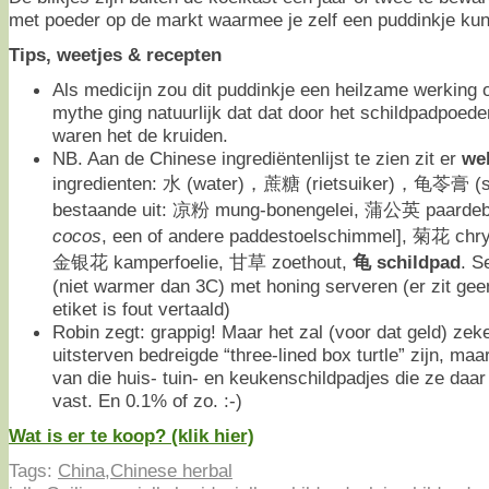
met poeder op de markt waarmee je zelf een puddinkje ku
Tips, weetjes & recepten
Als medicijn zou dit puddinkje een heilzame werking 
mythe ging natuurlijk dat dat door het schildpadpoede
waren het de kruiden.
NB. Aan de Chinese ingrediëntenlijst te zien zit er
we
ingredienten: 水 (water)，蔗糖 (rietsuiker)，龟苓膏 (sc
bestaande uit: 凉粉 mung-bonengelei, 蒲公英 paardeb
cocos
, een of andere paddestoelschimmel], 菊花 chr
金银花 kamperfoelie, 甘草 zoethout,
龟 schildpad
. S
(niet warmer dan 3C) met honing serveren (er zit gee
etiket is fout vertaald)
Robin zegt: grappig! Maar het zal (voor dat geld) zek
uitsterven bedreigde “three-lined box turtle” zijn, ma
van die huis- tuin- en keukenschildpadjes die ze daa
vast. En 0.1% of zo. :-)
Wat is er te koop? (klik hier)
Tags:
China
,
Chinese herbal