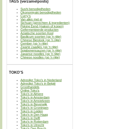
TAGS (verzamelposts)
Sushi benodigdheden
Okonomiyaki benodigdheden
Curry’s
Van alles met ei
Sichuan (gerechten & ingredienten)
Peking Eend (maken of kopen)
Gefermenteerde producten
Aziatische soorten Kool
Basilicum soorten (op ’n rijtje)
Chinese Bieslook (op ’n rijtje)
Gember (op ’n rijtje)
Zwarte zaadjes (op ’n rijtje)
Sojabonensauzen (op ’n rijtje)
Japanse noodles (op ’n rijtje)
Chinese noodles (op ’n rijtje)
TOKO’S
Adreslijst Toko’s in Nederland
Adreslijst Toko’s in België
Groothandels
Online Toko’s
Toko’s in Almere
Toko’s in Amsterdam
Toko’s in Amstelveen
Toko’s in Beverwijk
Toko’s in Groningen
Toko’s in Leiden
Toko’s in Den Haag
Toko’s in Delft
Toko’s in Rotterdam
Toko’s in Utrecht
Toko’s Den Bosch