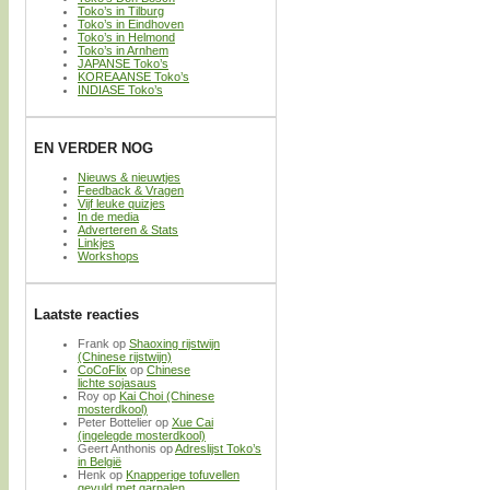
Toko’s in Tilburg
Toko’s in Eindhoven
Toko’s in Helmond
Toko’s in Arnhem
JAPANSE Toko’s
KOREAANSE Toko’s
INDIASE Toko’s
EN VERDER NOG
Nieuws & nieuwtjes
Feedback & Vragen
Vijf leuke quizjes
In de media
Adverteren & Stats
Linkjes
Workshops
Laatste reacties
Frank
op
Shaoxing rijstwijn
(Chinese rijstwijn)
CoCoFlix
op
Chinese
lichte sojasaus
Roy
op
Kai Choi (Chinese
mosterdkool)
Peter Bottelier
op
Xue Cai
(ingelegde mosterdkool)
Geert Anthonis
op
Adreslijst Toko’s
in België
Henk
op
Knapperige tofuvellen
gevuld met garnalen