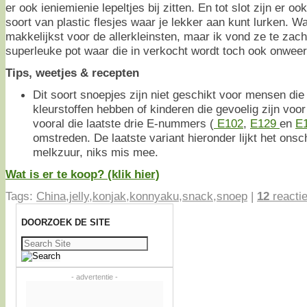
er ook ieniemienie lepeltjes bij zitten. En tot slot zijn er ook
soort van plastic flesjes waar je lekker aan kunt lurken. Wa
makkelijkst voor de allerkleinsten, maar ik vond ze te zac
superleuke pot waar die in verkocht wordt toch ook onwee
Tips, weetjes & recepten
Dit soort snoepjes zijn niet geschikt voor mensen die
kleurstoffen hebben of kinderen die gevoelig zijn voor
vooral die laatste drie E-nummers (
E102
,
E129
en
E
omstreden. De laatste variant hieronder lijkt het ons
melkzuur, niks mis mee.
Wat is er te koop? (klik hier)
Tags:
China
,
jelly
,
konjak
,
konnyaku
,
snack
,
snoep
|
12
reacti
DOORZOEK DE SITE
Zoeken
naar:
- advertentie -