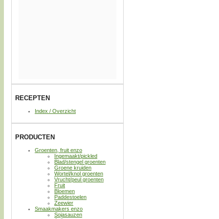
RECEPTEN
Index / Overzicht
PRODUCTEN
Groenten, fruit enzo
Ingemaakt/pickled
Blad/stengel groenten
Groene kruiden
Wortel/knol groenten
Vrucht/peul groenten
Fruit
Bloemen
Paddestoelen
Zeewier
Smaakmakers enzo
Sojasauzen