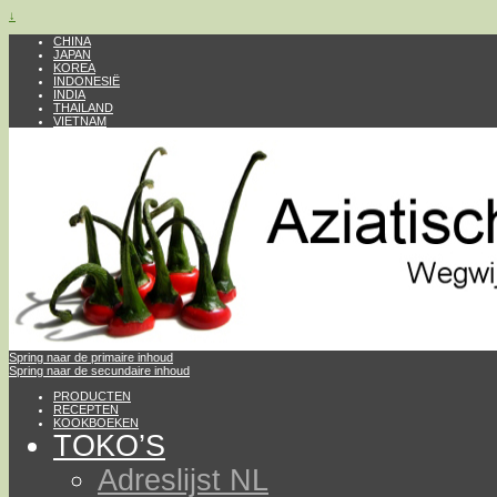
↓
CHINA
JAPAN
KOREA
INDONESIË
INDIA
THAILAND
VIETNAM
Spring naar de primaire inhoud
Spring naar de secundaire inhoud
PRODUCTEN
RECEPTEN
KOOKBOEKEN
TOKO’S
Adreslijst NL