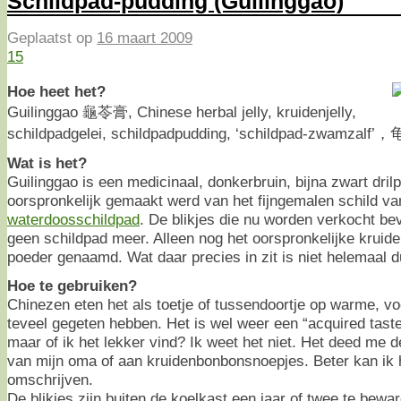
Schildpad-pudding (Guilinggao)
Geplaatst op
16 maart 2009
15
Hoe heet het?
Guilinggao 龜苓膏, Chinese herbal jelly, kruidenjelly,
schildpadgelei, schildpadpudding, ‘schildpad-zwamzalf
Wat is het?
Guilinggao is een medicinaal, donkerbruin, bijna zwart dril
oorspronkelijk gemaakt werd van het fijngemalen schild v
waterdoosschildpad
. De blikjes die nu worden verkocht be
geen schildpad meer. Alleen nog het oorspronkelijke kruide
poeder genaamd. Wat daar precies in zit is niet helemaal dui
Hoe te gebruiken?
Chinezen eten het als toetje of tussendoortje op warme, vo
teveel gegeten hebben. Het is wel weer een “acquired taste”
maar of ik het lekker vind? Ik weet het niet. Het deed me
van mijn oma of aan kruidenbonbonsnoepjes. Beter kan ik h
omschrijven.
De blikjes zijn buiten de koelkast een jaar of twee te bewar