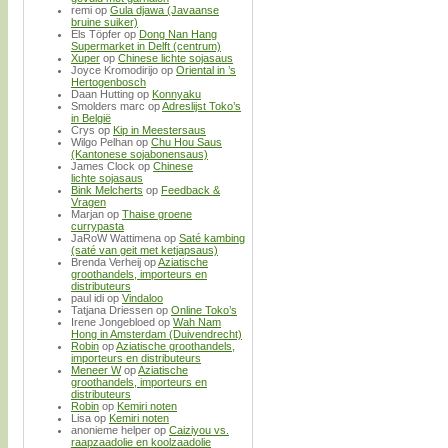
remi
op
Gula djawa (Javaanse
bruine suiker)
Els Töpfer
op
Dong Nan Hang
Supermarket in Delft (centrum)
Xuper
op
Chinese lichte sojasaus
Joyce Kromodirijo
op
Oriental in ’s
Hertogenbosch
Daan Hutting
op
Konnyaku
Smolders marc
op
Adreslijst Toko’s
in België
Crys
op
Kip in Meestersaus
Wilgo Pelhan
op
Chu Hou Saus
(Kantonese sojabonensaus)
James Clock
op
Chinese
lichte sojasaus
Bink Melcherts
op
Feedback &
Vragen
Marjan
op
Thaise groene
currypasta
JaRoW Wattimena
op
Saté kambing
(saté van geit met ketjapsaus)
Brenda Verheij
op
Aziatische
groothandels, importeurs en
distributeurs
paul idi
op
Vindaloo
Tatjana Driessen
op
Online Toko’s
Irene Jongebloed
op
Wah Nam
Hong in Amsterdam (Duivendrecht)
Robin
op
Aziatische groothandels,
importeurs en distributeurs
Meneer W
op
Aziatische
groothandels, importeurs en
distributeurs
Robin
op
Kemiri noten
Lisa
op
Kemiri noten
anonieme helper
op
Caiziyou vs.
raapzaadolie en koolzaadolie