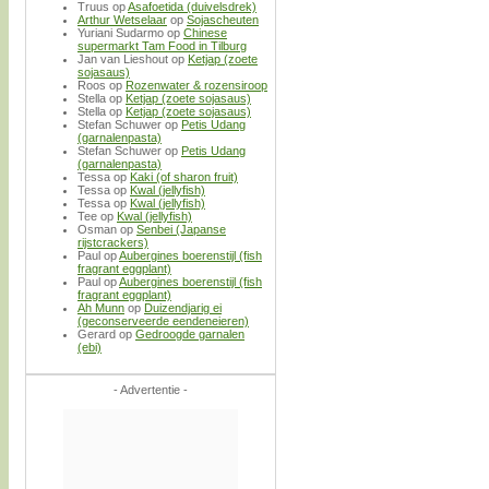
Truus
op
Asafoetida (duivelsdrek)
Arthur Wetselaar
op
Sojascheuten
Yuriani Sudarmo
op
Chinese
supermarkt Tam Food in Tilburg
Jan van Lieshout
op
Ketjap (zoete
sojasaus)
Roos
op
Rozenwater & rozensiroop
Stella
op
Ketjap (zoete sojasaus)
Stella
op
Ketjap (zoete sojasaus)
Stefan Schuwer
op
Petis Udang
(garnalenpasta)
Stefan Schuwer
op
Petis Udang
(garnalenpasta)
Tessa
op
Kaki (of sharon fruit)
Tessa
op
Kwal (jellyfish)
Tessa
op
Kwal (jellyfish)
Tee
op
Kwal (jellyfish)
Osman
op
Senbei (Japanse
rijstcrackers)
Paul
op
Aubergines boerenstijl (fish
fragrant eggplant)
Paul
op
Aubergines boerenstijl (fish
fragrant eggplant)
Ah Munn
op
Duizendjarig ei
(geconserveerde eendeneieren)
Gerard
op
Gedroogde garnalen
(ebi)
- Advertentie -