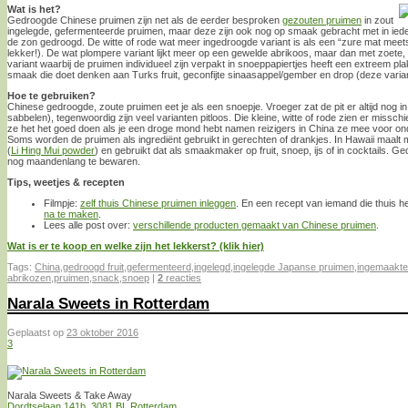
Wat is het?
Gedroogde Chinese pruimen zijn net als de eerder besproken
gezouten pruimen
in zout
ingelegde, gefermenteerde pruimen, maar deze zijn ook nog op smaak gebracht met in ieder 
de zon gedroogd. De witte of rode wat meer ingedroogde variant is als een “zure mat meet
lekker!). De wat plompere variant lijkt meer op een gewelde abrikoos, maar dan met zoete
variant waarbij de pruimen individueel zijn verpakt in snoeppapiertjes heeft een extreem p
smaak die doet denken aan Turks fruit, geconfijte sinaasappel/gember en drop (deze varian
Hoe te gebruiken?
Chinese gedroogde, zoute pruimen eet je als een snoepje. Vroeger zat de pit er altijd nog in
sabbelen), tegenwoordig zijn veel varianten pitloos. Die kleine, witte of rode zien er misschi
ze het het goed doen als je een droge mond hebt namen reizigers in China ze mee voor onde
Soms worden de pruimen als ingrediënt gebruikt in gerechten of drankjes. In Hawaii maalt
(
Li Hing Mui powder
) en gebruikt dat als smaakmaker op fruit, snoep, ijs of in cocktails. G
nog maandenlang te bewaren.
Tips, weetjes & recepten
Filmpje:
zelf thuis Chinese pruimen inleggen
. En een recept van iemand die thuis h
na te maken
.
Lees alle post over:
verschillende producten gemaakt van Chinese pruimen
.
Wat is er te koop en welke zijn het lekkerst? (klik hier)
Tags:
China
,
gedroogd fruit
,
gefermenteerd
,
ingelegd
,
ingelegde Japanse pruimen
,
ingemaakt
abrikozen
,
pruimen
,
snack
,
snoep
|
2
reacties
Narala Sweets in Rotterdam
Geplaatst op
23 oktober 2016
3
Narala Sweets & Take Away
Dordtselaan 141b, 3081 BL Rotterdam