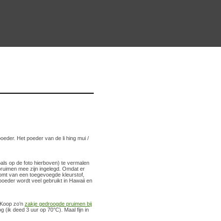
eder. Het poeder van de li hing mui /
oals op de foto hierboven) te vermalen
 pruimen mee zijn ingelegd. Omdat er
komt van een toegevoegde kleurstof,
poeder wordt veel gebruikt in Hawaii en
. Koop zo’n
zakje gedroogde pruimen bij
g (ik deed 3 uur op 70°C). Maal fijn in