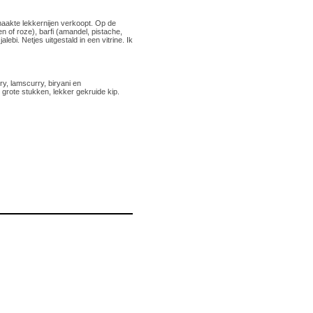
maakte lekkernijen verkoopt. Op de
n of roze), barfi (amandel, pistache,
lebi. Netjes uitgestald in een vitrine. Ik
ry, lamscurry, biryani en
grote stukken, lekker gekruide kip.