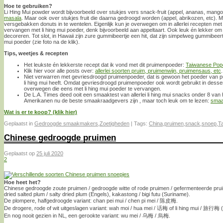
Hoe te gebruiken?
Li Hing Mui powder wordt bijvoorbeeld over stukjes vers snack-fruit (appel, ananas, mango,
masala
. Maar ook over stukjes fruit die daarna gedroogd worden (appel, abrikozen, etc). 
versgebakken donuts in te wentelen. Eigenlijk kun je overwegen om in allerlei recepten met
vervangen met li hing mui poeder, denk bijvoorbeeld aan appeltaart. Ook leuk én lekker om
decoreren. Tot slot, in Hawaii zijn zure gummibeertje een hit, dat zijn simpelweg gummibeer
mui poeder (zie foto na de klik).
Tips, weetjes & recepten
Het leukste én lekkerste recept dat ik vond met dit pruimenpoeder:
Taiwanese Pop
Klik hier voor alle posts over:
allerlei soorten pruim, pruimenwijn, pruimensaus, etc
.
Niet verwarren met gevriesdroogd pruimenpoeder, dat is gewoon het poeder van p
li hing mui heeft. Omdat gevriesdroogd pruimenpoeder ook wordt gebruikt in dess
overwegen die eens met li hing mui poeder te vervangen.
De L.A. Times deed ooit een smaaktest van allerlei li hing mui snacks onder 8 van hu
Amerikanen nu de beste smaakraadgevers zijn , maar toch leuk om te lezen:
smaak
Wat is er te koop? (klik hier)
Geplaatst in
Gedroogde smaakmakers
,
Zoetigheden
|
Tags:
China
,
pruimen
,
snack
,
snoep
,
T
Chinese gedroogde pruimen
Geplaatst op
25 juli 2020
2
Hoe heet het?
Chinese gedroogde zoute pruimen / gedroogde witte of rode pruimen / gefermenteerde pru
dried salted plum / salty dried plum (Engels), kakastong / bigi futu (Suriname).
De plompere, halfgedroogde variant: chan pei mui / chen pi mei / 陈皮梅.
De drogere, rode of wit uitgeslagen variant: wah moi / hua mei / 话梅 of li hing mui / 旅行梅 (le
En nog nooit gezien in NL, een gerookte variant: wu mei / 乌梅 / 烏梅.