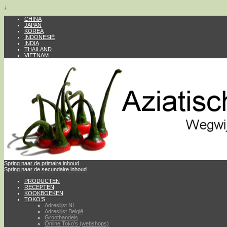
↓
CHINA
JAPAN
KOREA
INDONESIË
INDIA
THAILAND
VIETNAM
Spring naar de primaire inhoud
Spring naar de secundaire inhoud
PRODUCTEN
RECEPTEN
KOOKBOEKEN
TOKO’S
Adreslijst NL
Adreslijst België
Groothandels
Online Toko’s (webshops)