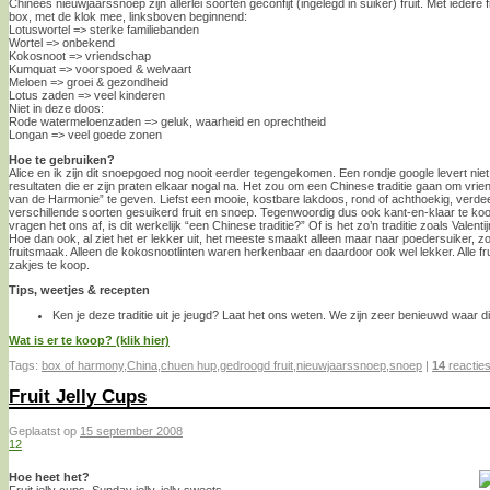
Chinees nieuwjaarssnoep zijn allerlei soorten geconfijt (ingelegd in suiker) fruit. Met iedere 
box, met de klok mee, linksboven beginnend:
Lotuswortel => sterke familiebanden
Wortel => onbekend
Kokosnoot => vriendschap
Kumquat => voorspoed & welvaart
Meloen => groei & gezondheid
Lotus zaden => veel kinderen
Niet in deze doos:
Rode watermeloenzaden => geluk, waarheid en oprechtheid
Longan => veel goede zonen
Hoe te gebruiken?
Alice en ik zijn dit snoepgoed nog nooit eerder tegengekomen. Een rondje google levert niet
resultaten die er zijn praten elkaar nogal na. Het zou om een Chinese traditie gaan om vri
van de Harmonie” te geven. Liefst een mooie, kostbare lakdoos, rond of achthoekig, verde
verschillende soorten gesuikerd fruit en snoep. Tegenwoordig dus ook kant-en-klaar te koop
vragen het ons af, is dit werkelijk “een Chinese traditie?” Of is het zo’n traditie zoals Valent
Hoe dan ook, al ziet het er lekker uit, het meeste smaakt alleen maar naar poedersuiker,
fruitsmaak. Alleen de kokosnootlinten waren herkenbaar en daardoor ook wel lekker. Alle frui
zakjes te koop.
Tips, weetjes & recepten
Ken je deze traditie uit je jeugd? Laat het ons weten. We zijn zeer benieuwd waar 
Wat is er te koop? (klik hier)
Tags:
box of harmony
,
China
,
chuen hup
,
gedroogd fruit
,
nieuwjaarssnoep
,
snoep
|
14
reactie
Fruit Jelly Cups
Geplaatst op
15 september 2008
12
Hoe heet het?
Fruit jelly cups, Sunday jelly, jelly sweets.