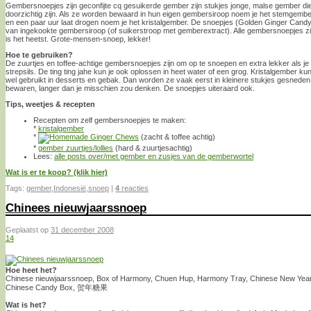
Gembersnoepjes zijn geconfijte cq gesuikerde gember zijn stukjes jonge, malse gember die
doorzichtig zijn. Als ze worden bewaard in hun eigen gembersiroop noem je het stemgember, 
en een paar uur laat drogen noem je het kristalgember. De snoepjes (Golden Ginger Cand
van ingekookte gembersiroop (of suikerstroop met gemberextract). Alle gembersnoepjes zijn pi
is het heetst. Grote-mensen-snoep, lekker!
Hoe te gebruiken?
De zuurtjes en toffee-achtige gembersnoepjes zijn om op te snoepen en extra lekker als je 
strepsils. De ting ting jahe kun je ook oplossen in heet water of een grog. Kristalgember 
wel gebruikt in desserts en gebak. Dan worden ze vaak eerst in kleinere stukjes gesneden
bewaren, langer dan je misschien zou denken. De snoepjes uiteraard ook.
Tips, weetjes & recepten
Recepten om zelf gembersnoepjes te maken:
*
kristalgember
*
(zacht & toffee achtig)
*
gember zuurtjes/lollies
(hard & zuurtjesachtig)
Lees:
alle posts over/met gember en zusjes van de gemberwortel
Wat is er te koop? (klik hier)
Tags:
gember
,
Indonesië
,
snoep
|
4
reacties
Chinees nieuwjaarssnoep
Geplaatst op
31 december 2008
14
Hoe heet het?
Chinese nieuwjaarssnoep, Box of Harmony, Chuen Hup, Harmony Tray, Chinese New Year 
Chinese Candy Box, 贺年糖果
Wat is het?