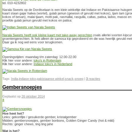
tel. 010-4232802
Narala Sweets op de Dordtselaan is een klein winkeltje dat Indiase en Pakistaanse huisge
kaart staan gajar halwa (wortel), gulab jamun (gewoon of gevuld met kokos), tjam tam (groe
kokos of besan), malai tjaam, motti pak, rasmallai, rasgulla, caltas, patisa, ladoo, masoo en ja
proefde gulab jamun gevuld met kokos en patisa:
Narala Sweets heeft ook kleine kaart met take-away gerechten
zoals allerlei soorten kipcur
groentengerechten. Ik heb alleen de samosa kip geprobeerd en die was heerlijk gevuld met 
Daar ga ik nog wel eens voor terugkomen.
Openingstijden: maandag t/m zaterdag: 12.00-22.00
Klik hier voor andere:
toko’s in Rotterdam
Klik hier voor andere:
Indiase toko’s in Nederland
Tags:
India
,
indiase toko
,
pakistaanse winkel
,
snack
,
snoep
|
3
reacties
Gembersnoepjes
Geplaatst op
26 oktober 2014
4
Hoe heet het?
Links: gekonfijte / gesuikerde gember, kristalgember
Midden: gembersnoepjes, gember bonbons, Golden Ginger Candy (hot & mild)
Rechts: ginger chews, ting ting jahe
Wat is het?