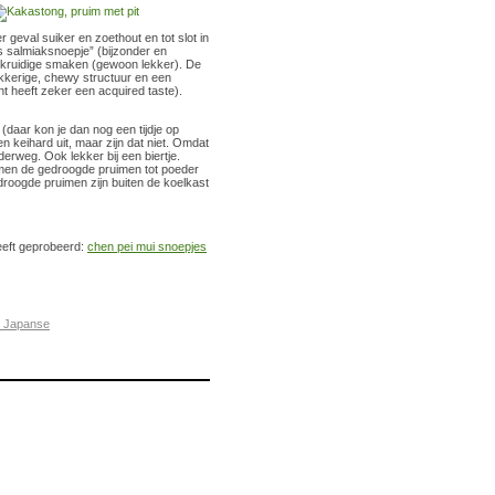
geval suiker en zoethout en tot slot in
s salmiaksnoepje” (bijzonder en
, kruidige smaken (gewoon lekker). De
lakkerige, chewy structuur en een
t heeft zeker een acquired taste).
 (daar kon je dan nog een tijdje op
en keihard uit, maar zijn dat niet. Omdat
rweg. Ook lekker bij een biertje.
 men de gedroogde pruimen tot poeder
edroogde pruimen zijn buiten de koelkast
eeft geprobeerd:
chen pei mui snoepjes
e Japanse