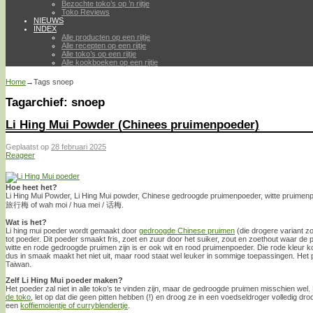
Bezochte toko’s op ’n rijtje
Toko Reviews
NIEUWS
INDEX
Alle producten op een rijtje
Alle recepten op een rijtje
Alle toko’s op een rijtje
Alle kookboeken op een rijtje
Home
→Tags
snoep
Tagarchief:
snoep
Li Hing Mui Powder (Chinees pruimenpoeder)
Geplaatst op
28 februari 2025
Reageer
Hoe heet het?
Li Hing Mui Powder, Li Hing Mui powder, Chinese gedroogde pruimenpoeder, witte pruimenpo
旅行梅 of wah moi / hua mei / 话梅.
Wat is het?
Li hing mui poeder wordt gemaakt door
gedroogde Chinese pruimen
(die drogere variant z
tot poeder. Dit poeder smaakt fris, zoet en zuur door het suiker, zout en zoethout waar de
witte en rode gedroogde pruimen zijn is er ook wit en rood pruimenpoeder. Die rode kleur 
dus in smaak maakt het niet uit, maar rood staat wel leuker in sommige toepassingen. Het 
Taiwan.
Zelf Li Hing Mui poeder maken?
Het poeder zal niet in alle toko’s te vinden zijn, maar de gedroogde pruimen misschien wel
de toko
, let op dat die geen pitten hebben (!) en droog ze in een voedseldroger volledig droo
een
koffiemolentje of curryblendertje
.