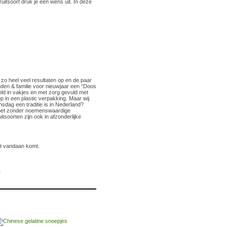
fruitsoort druk je een wens uit. In deze
 zo heel veel resultaten op en de paar
enden & familie voor nieuwjaar een “Doos
eld in vakjes en met zorg gevuld met
 in een plastic verpakking. Maar wij
ijnsdag een traditie is in Nederland?
 zoet zonder noemenswaardige
tsoorten zijn ook in afzonderlijke
dit vandaan komt.
s