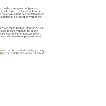
werd in deze snoepjes het japanse
 op te stijven. Het smelt ook niet je
dat er wereldwijd een aantal kinderen
 fabrikanten de receptuur veranderd,
 zo in je mond floepen. Maar er zijn ook
 vuistje te eten, vandaar dat er ook
flesjes waar je lekker aan kunt lurken.
r door de superleuke pot waar die in
stoffen hebben of kinderen die gevoelig
133
) zijn redelijk omstreden. De laatste