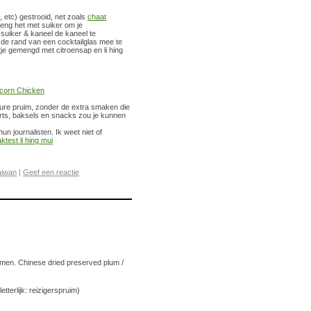
 etc) gestrooid, net zoals
chaat
Meng het met suiker om je
 suiker & kaneel de kaneel te
 de rand van een cocktailglas mee te
tje gemengd met citroensap en li hing
corn Chicken
ure pruim, zonder de extra smaken die
erts, baksels en snacks zou je kunnen
n journalisten. Ik weet niet of
test li hing mui
aiwan
|
Geef een reactie
imen. Chinese dried preserved plum /
tterlijk: reizigerspruim)