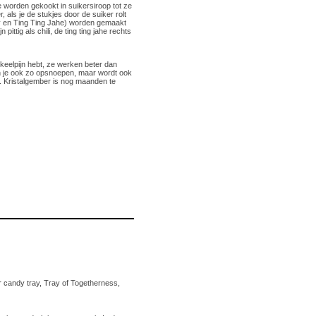
 worden gekookt in suikersiroop tot ze
als je de stukjes door de suiker rolt
y en Ting Ting Jahe) worden gemaakt
ttig als chili, de ting ting jahe rechts
keelpijn hebt, ze werken beter dan
kun je ook zo opsnoepen, maar wordt ook
. Kristalgember is nog maanden te
candy tray, Tray of Togetherness,