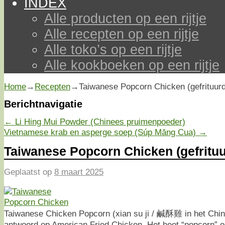
INDEX
Alle producten op een rijtje
Alle recepten op een rijtje
Alle toko’s op een rijtje
Alle kookboeken op een rijtje
Home
→
Recepten
→
Taiwanese Popcorn Chicken (gefrituurd
Berichtnavigatie
←
Li Hing Mui Powder (Chinees pruimenpoeder)
Vietnamese krab en asperge soep (Súp Măng Cua)
→
Taiwanese Popcorn Chicken (gefrituu
Geplaatst op
8 maart 2025
Taiwanese Chicken Popcorn (xian su ji / 鹹酥雞 in het Chin
antwoord op American Fried Chicken. Het heet “popcorn” o