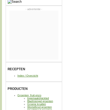
- advertentie -
RECEPTEN
Index / Overzicht
PRODUCTEN
Groenten, fruit enzo
Ingemaakt/pickled
Blad/stengel groenten
Groene kruiden
Wortel/knol groenten
Vrucht/peul groenten