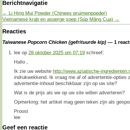
Berichtnavigatie
←
Li Hing Mui Powder (Chinees pruimenpoeder)
Vietnamese krab en asperge soep (Súp Măng Cua)
→
Reacties
Taiwanese Popcorn Chicken (gefrituurde kip)
— 1 react
lee
op
28 oktober 2025 om 07:19
schreef:
Hallo ,
Ik zie uw website
http://www.aziatische-ingredienten.
indrukwekkend. Ik vraag me af of advertentie-opties 
advertentie-inhoud beschikbaar zijn op uw site?
Wat is de prijs als we op uw site willen adverteren?
Opmerking: het artikel mag geen teken zijn als gespo
Proost
lee
Geef een reactie