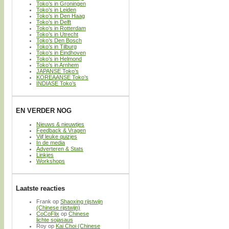
Toko’s in Groningen
Toko’s in Leiden
Toko’s in Den Haag
Toko’s in Delft
Toko’s in Rotterdam
Toko’s in Utrecht
Toko’s Den Bosch
Toko’s in Tilburg
Toko’s in Eindhoven
Toko’s in Helmond
Toko’s in Arnhem
JAPANSE Toko’s
KOREAANSE Toko’s
INDIASE Toko’s
EN VERDER NOG
Nieuws & nieuwtjes
Feedback & Vragen
Vijf leuke quizjes
In de media
Adverteren & Stats
Linkjes
Workshops
Laatste reacties
Frank
op
Shaoxing rijstwijn
(Chinese rijstwijn)
CoCoFlix
op
Chinese
lichte sojasaus
Roy
op
Kai Choi (Chinese