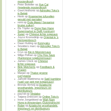
mosterdkool)
Peter Bottelier
op
Xue Cai
(ingelegde mosterdkool)
Geert Anthonis
op
Adreslijst Toko’s
in België
Henk
op
Knapperige tofuvellen
gevuld met garnalen
remi
op
Gula djawa (Javaanse
bruine suiker)
Els Töpfer
op
Dong Nan Hang
Supermarket in Delft (centrum)
Xuper
op
Chinese lichte sojasaus
Joyce Kromodirijo
op
Oriental in ’s
Hertogenbosch
Daan Hutting
op
Konnyaku
Smolders marc
op
Adreslijst Toko’s
in België
Crys
op
Kip in Meestersaus
Wilgo Pelhan
op
Chu Hou Saus
(Kantonese sojabonensaus)
James Clock
op
Chinese
lichte sojasaus
Bink Melcherts
op
Feedback &
Vragen
Marjan
op
Thaise groene
currypasta
JaRoW Wattimena
op
Saté kambing
(saté van geit met ketjapsaus)
Brenda Verheij
op
Aziatische
groothandels, importeurs en
distributeurs
paul idi
op
Vindaloo
Tatjana Driessen
op
Online Toko’s
Irene Jongebloed
op
Wah Nam
Hong in Amsterdam (Duivendrecht)
Robin
op
Aziatische groothandels,
importeurs en distributeurs