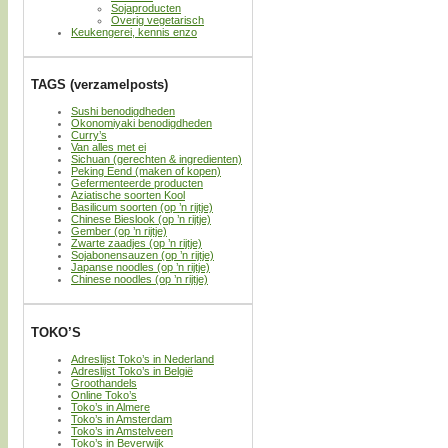
Sojaproducten
Overig vegetarisch
Keukengerei, kennis enzo
TAGS (verzamelposts)
Sushi benodigdheden
Okonomiyaki benodigdheden
Curry’s
Van alles met ei
Sichuan (gerechten & ingredienten)
Peking Eend (maken of kopen)
Gefermenteerde producten
Aziatische soorten Kool
Basilicum soorten (op ’n rijtje)
Chinese Bieslook (op ’n rijtje)
Gember (op ’n rijtje)
Zwarte zaadjes (op ’n rijtje)
Sojabonensauzen (op ’n rijtje)
Japanse noodles (op ’n rijtje)
Chinese noodles (op ’n rijtje)
TOKO’S
Adreslijst Toko’s in Nederland
Adreslijst Toko’s in België
Groothandels
Online Toko’s
Toko’s in Almere
Toko’s in Amsterdam
Toko’s in Amstelveen
Toko’s in Beverwijk