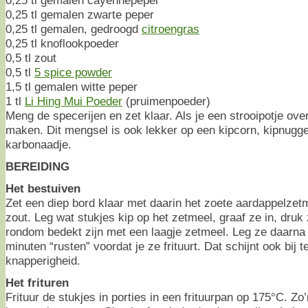
0,25 tl gemalen zwarte peper
0,25 tl gemalen, gedroogd
citroengras
0,25 tl knoflookpoeder
0,5 tl zout
0,5 tl
5 spice powder
1,5 tl gemalen witte peper
1 tl
Li Hing Mui Poeder
(pruimenpoeder)
Meng de specerijen en zet klaar. Als je een strooipotje ove
maken. Dit mengsel is ook lekker op een kipcorn, kipnugg
karbonaadje.
BEREIDING
Het bestuiven
Zet een diep bord klaar met daarin het zoete aardappelze
zout. Leg wat stukjes kip op het zetmeel, graaf ze in, dru
rondom bedekt zijn met een laagje zetmeel. Leg ze daarna 
minuten “rusten” voordat je ze frituurt. Dat schijnt ook bij 
knapperigheid.
Het frituren
Frituur de stukjes in porties in een frituurpan op 175°C. Zo’