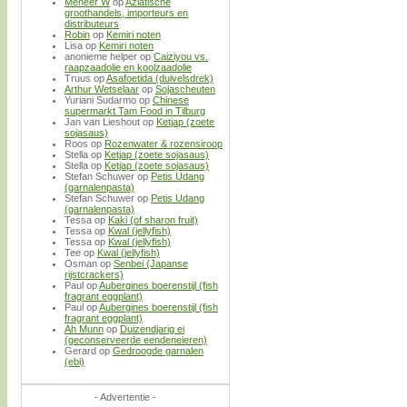
Meneer W
op
Aziatische
groothandels, importeurs en
distributeurs
Robin
op
Kemiri noten
Lisa
op
Kemiri noten
anonieme helper
op
Caiziyou vs.
raapzaadolie en koolzaadolie
Truus
op
Asafoetida (duivelsdrek)
Arthur Wetselaar
op
Sojascheuten
Yuriani Sudarmo
op
Chinese
supermarkt Tam Food in Tilburg
Jan van Lieshout
op
Ketjap (zoete
sojasaus)
Roos
op
Rozenwater & rozensiroop
Stella
op
Ketjap (zoete sojasaus)
Stella
op
Ketjap (zoete sojasaus)
Stefan Schuwer
op
Petis Udang
(garnalenpasta)
Stefan Schuwer
op
Petis Udang
(garnalenpasta)
Tessa
op
Kaki (of sharon fruit)
Tessa
op
Kwal (jellyfish)
Tessa
op
Kwal (jellyfish)
Tee
op
Kwal (jellyfish)
Osman
op
Senbei (Japanse
rijstcrackers)
Paul
op
Aubergines boerenstijl (fish
fragrant eggplant)
Paul
op
Aubergines boerenstijl (fish
fragrant eggplant)
Ah Munn
op
Duizendjarig ei
(geconserveerde eendeneieren)
Gerard
op
Gedroogde garnalen
(ebi)
- Advertentie -