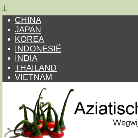
↓
CHINA
JAPAN
KOREA
INDONESIË
INDIA
THAILAND
VIETNAM