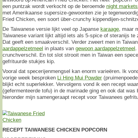
een puntzak wordt verkocht op de beroemde
night markets
met Amerikaanse supersize-gewoonten zie je tegenwoordi
Fried Chicken, een soort über-crunchy kippendijen-schnitze
De Taiwanese versie lijkt veel op Japanse
karaage
, maar m
Taiwanese variant lijkt altijd iets als 5-spice of steranijs te
Dat geeft een smaakverschil. Verder zweert men in Taiwan
aardappelzetmeel
in plaats van
gewoon aardappelzetmeel
.
crunchverschil. En tot slot strooit men in Taiwan een spec
gefrituurde stukjes kip.
Vooral dat specerijenmengsel kan enorm varieëren. Ik vond
vorige week besproken
Li Hing Mui Powder
(pruimenpoeder
blijkt echt superlekker. Vervolgens vond ik een recept waa
(gefermenteerde tofu) in de marinade ging en ook dat was 
hieronder mijn samengeraapt recept voor Taiwanees gefritu
RECEPT TAIWANESE CHICKEN POPCORN