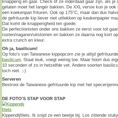
knapperig en gaar. Check of ze inderdaad gaar zijn, als je 
gelaten moet het langer bakken. De XXL versie kun je ook in
een koekenpan frituren. Ook op 175°C, maar dan dus halv
de gefrituurde kip liever niet uitlekken op keukenpapier ma
Dat komt de knapperigheid ten goede.
De perfectionisten onder ons bakken ze eerst voor tot gaar
rusten/nagaren/uitstomen en bakken ze daarna nog kort o
extra crunch en kleur.
Oh ja, basilicum!
Op foto’s van Taiwanese kippopcorn zie je altijd gefrituurd
basilicum
. Staat leuk, voegt weinig toe. Maar hoort dus ei
10 seconden of zo in hetzelfde vet. Andere soorten basilic
toch niet. ;-)
Serveren
Bestrooi de Taiwanese gefrituurde kip met het specerijen
DE FOTO’S STAP VOOR STAP
Kippendijfilets. Ik snijd ze een beetje bij. Los zittende stuk