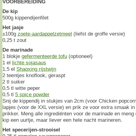
VOORBEREIDING
De kip
500g kippendijenfilet
Het jasje
±100g
zoete-aardappelzetmeel
(liefst de groffe versie)
0,25 t zout
De marinade
1 blokje
gefermenteerde tofu
(optioneel)
1 el
lichte sojasaus
1,5 el
Shaoxing rijstwijn
2 teentjes knoflook, geraspt
2 tl suiker
0,5 tl witte peper
0,5 tl
5 spice powder
Snij de kippendij in stukjes van 2cm (voor Chicken popcorn
lapjes (voor de XXL versie) en prik ze voor extra smaak i
prikker. Meng alle ingrediënten voor de marinade en meng 
kip een uurtje, maar liever een hele nacht marineren.
Het specerijen-strooisel
0,25 tl gemalen cayennepeper