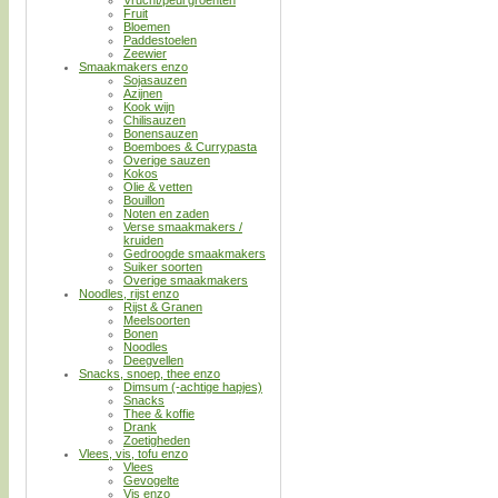
Fruit
Bloemen
Paddestoelen
Zeewier
Smaakmakers enzo
Sojasauzen
Azijnen
Kook wijn
Chilisauzen
Bonensauzen
Boemboes & Currypasta
Overige sauzen
Kokos
Olie & vetten
Bouillon
Noten en zaden
Verse smaakmakers /
kruiden
Gedroogde smaakmakers
Suiker soorten
Overige smaakmakers
Noodles, rijst enzo
Rijst & Granen
Meelsoorten
Bonen
Noodles
Deegvellen
Snacks, snoep, thee enzo
Dimsum (-achtige hapjes)
Snacks
Thee & koffie
Drank
Zoetigheden
Vlees, vis, tofu enzo
Vlees
Gevogelte
Vis enzo