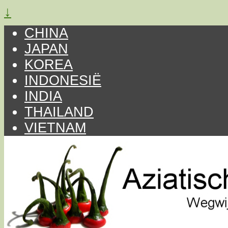
↓
CHINA
JAPAN
KOREA
INDONESIË
INDIA
THAILAND
VIETNAM