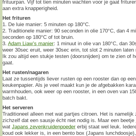
frituurpan. Vijf tot tien minuten wachten voor je gaat friture
aan extra knapperigheid.
Het frituren
1. De luie manier: 5 minuten op 180°C.
2. Traditionele manier: 90 seconden in olie 170°C, dan 4 mi
seconden op 180°C of tot bruin.
3.
Adam Liaw’s manier
: 1 minuut in olie van 180°C, dan 30
weer 30sec eruit, weer 30sec erin, tot slot 2 minuten laten
Ik zou altijd een stukje testen (doorsnijden) om te zien of h
gaat.
Het rusten/nagaren
Laat ze tussentijds liever rusten op een rooster dan op ee
keukenpapier. Als je veel maakt kun je de afgebakken kar
warmhouden, ook weer op een rooster, in een oven van 150
batch bakt.
Het serveren
Traditioneel alleen met wat partjes citroen. Het is namelijk
zichzelf dat een sausje écht niet nodig is. Maar een beetje
wat
Japans zevenkruidenpoeder
erbij staat wel leuk. Ieder
koud ook lekker is, in een bento box (Japans lunchdoosje)