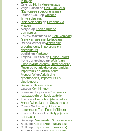
in België
Crys
op
Kip in Meestersaus
Wilgo Pelhan
op
Chu Hou Saus
(Kantonese sojabonensaus)
James Clock
op
Chinese
lichte sojasaus
Bink Melcherts
op
Feedback &
Vragen
Marjan
op
Thaise groene
currypasta
JaRoW Wattimena
op
Saté kambing
(saté van geit met ketjapsaus)
Brenda Verheij
op
Aziatische
groothandels, importeurs en
distributeurs
paul idi
op
Vindaloo
Tatjana Driessen
op
Online Toko’s
Irene Jongebloed
op
Wah Nam
Hong in Amsterdam (Duivendrecht)
Robin
op
Aziatische groothandels,
importeurs en distributeurs
Meneer W
op
Aziatische
groothandels, importeurs en
distributeurs
Robin
op
Kemiri noten
Lisa
op
Kemiri noten
anonieme helper
op
Caiziyou vs.
raapzaadolie en koolzaadolie
Truus
op
Asafoetida (duivelsdrek)
Arthur Wetselaar
op
Sojascheuten
Yuriani Sudarmo
op
Chinese
supermarkt Tam Food in Tilburg
Jan van Lieshout
op
Ketjap (zoete
sojasaus)
Roos
op
Rozenwater & rozensiroop
Stella
op
Ketjap (zoete sojasaus)
Stella
op
Ketjap (zoete sojasaus)
Stefan Schuwer
op
Petis Udang