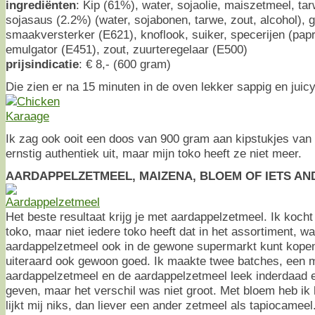
ingrediënten
: Kip (61%), water, sojaolie, maiszetmeel, tar
sojasaus (2.2%) (water, sojabonen, tarwe, zout, alcohol), g
smaakversterker (E621), knoflook, suiker, specerijen (papr
emulgator (E451), zout, zuurteregelaar (E500)
prijsindicatie
: € 8,- (600 gram)
Die zien er na 15 minuten in de oven lekker sappig en juicy
Ik zag ook ooit een doos van 900 gram aan kipstukjes van
ernstig authentiek uit, maar mijn toko heeft ze niet meer.
AARDAPPELZETMEEL, MAIZENA, BLOEM OF IETS AN
Het beste resultaat krijg je met aardappelzetmeel. Ik koch
toko, maar niet iedere toko heeft dat in het assortiment, wa
aardappelzetmeel ook in de gewone supermarkt kunt kopen
uiteraard ook gewoon goed. Ik maakte twee batches, een 
aardappelzetmeel en de aardappelzetmeel leek inderdaad ee
geven, maar het verschil was niet groot. Met bloem heb ik 
lijkt mij niks, dan liever een ander zetmeel als tapiocameel