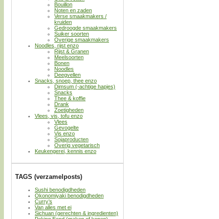
Bouillon
Noten en zaden
Verse smaakmakers /
kruiden
Gedroogde smaakmakers
Suiker soorten
Overige smaakmakers
Noodles, rijst enzo
Rijst & Granen
Meelsoorten
Bonen
Noodles
Deegvellen
Snacks, snoep, thee enzo
Dimsum (-achtige hapjes)
Snacks
Thee & koffie
Drank
Zoetigheden
Vlees, vis, tofu enzo
Vlees
Gevogelte
Vis enzo
Sojaproducten
Overig vegetarisch
Keukengerei, kennis enzo
TAGS (verzamelposts)
Sushi benodigdheden
Okonomiyaki benodigdheden
Curry’s
Van alles met ei
Sichuan (gerechten & ingredienten)