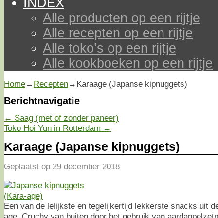
INDEX
Alle producten op een rijtje
Alle recepten op een rijtje
Alle toko’s op een rijtje
Alle kookboeken op een rijtje
Home
→
Recepten
→
Karaage (Japanse kipnuggets)
Berichtnavigatie
←
Saag (met of zonder paneer)
Toko Hoi Yun in Rotterdam
→
Karaage (Japanse kipnuggets)
Geplaatst op
29 december 2018
Een van de lelijkste en tegelijkertijd lekkerste snacks uit
age. Cruchy van buiten door het gebruik van aardappelzet