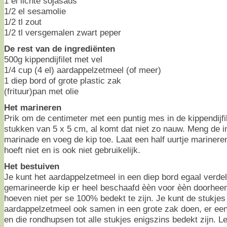
1 el lichte sojasaus
1/2 el sesamolie
1/2 tl zout
1/2 tl versgemalen zwart peper
De rest van de ingrediënten
500g kippendijfilet met vel
1/4 cup (4 el) aardappelzetmeel (of meer)
1 diep bord of grote plastic zak
(frituur)pan met olie
Het marineren
Prik om de centimeter met een puntig mes in de kippendijfil
stukken van 5 x 5 cm, al komt dat niet zo nauw. Meng de i
marinade en voeg de kip toe. Laat een half uurtje mariner
hoeft niet en is ook niet gebruikelijk.
Het bestuiven
Je kunt het aardappelzetmeel in een diep bord egaal verde
gemarineerde kip er heel beschaafd èèn voor èèn doorheen
hoeven niet per se 100% bedekt te zijn. Je kunt de stukjes
aardappelzetmeel ook samen in een grote zak doen, er ee
en die rondhupsen tot alle stukjes enigszins bedekt zijn. L