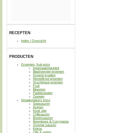
RECEPTEN
Index / Overzicht
PRODUCTEN
Groenten, fruit enzo
Ingemaakt/pickled
Blad/stengel groenten
Groene kruiden
Wortel/knol groenten
Vrucht/peul groenten
Fruit
Bloemen
Paddestoelen
Zeewier
Smaakmakers enzo
Sojasauzen
Azijnen
Kook wijn
Chilisauzen
Bonensauzen
Boemboes & Currypasta
Overige sauzen
Kokos
Olie & vetten