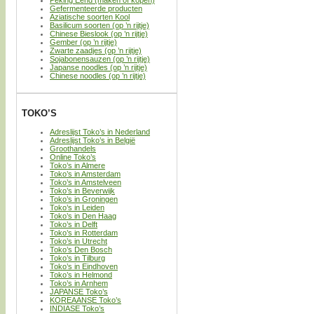
Peking Eend (maken of kopen)
Gefermenteerde producten
Aziatische soorten Kool
Basilicum soorten (op ’n rijtje)
Chinese Bieslook (op ’n rijtje)
Gember (op ’n rijtje)
Zwarte zaadjes (op ’n rijtje)
Sojabonensauzen (op ’n rijtje)
Japanse noodles (op ’n rijtje)
Chinese noodles (op ’n rijtje)
TOKO’S
Adreslijst Toko’s in Nederland
Adreslijst Toko’s in België
Groothandels
Online Toko’s
Toko’s in Almere
Toko’s in Amsterdam
Toko’s in Amstelveen
Toko’s in Beverwijk
Toko’s in Groningen
Toko’s in Leiden
Toko’s in Den Haag
Toko’s in Delft
Toko’s in Rotterdam
Toko’s in Utrecht
Toko’s Den Bosch
Toko’s in Tilburg
Toko’s in Eindhoven
Toko’s in Helmond
Toko’s in Arnhem
JAPANSE Toko’s
KOREAANSE Toko’s
INDIASE Toko’s