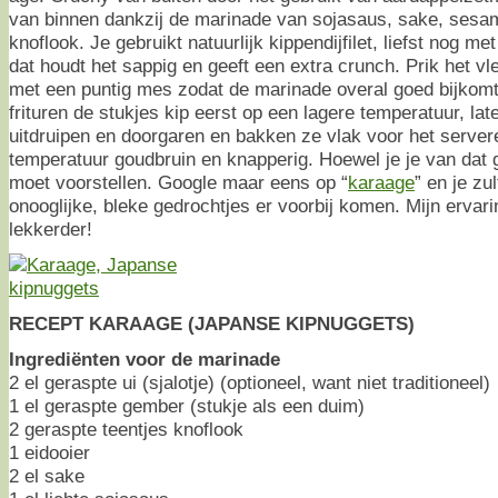
van binnen dankzij de marinade van sojasaus, sake, sesa
knoflook. Je gebruikt natuurlijk kippendijfilet, liefst nog me
dat houdt het sappig en geeft een extra crunch. Prik het v
met een puntig mes zodat de marinade overal goed bijkom
frituren de stukjes kip eerst op een lagere temperatuur, lat
uitdruipen en doorgaren en bakken ze vlak voor het serve
temperatuur goudbruin en knapperig. Hoewel je je van dat g
moet voorstellen. Google maar eens op “
karaage
” en je zu
onooglijke, bleke gedrochtjes er voorbij komen. Mijn ervarin
lekkerder!
RECEPT KARAAGE (JAPANSE KIPNUGGETS)
Ingrediënten voor de marinade
2 el geraspte ui (sjalotje) (optioneel, want niet traditioneel)
1 el geraspte gember (stukje als een duim)
2 geraspte teentjes knoflook
1 eidooier
2 el sake