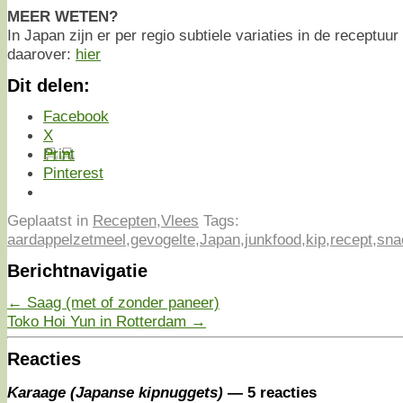
MEER WETEN?
In Japan zijn er per regio subtiele variaties in de receptu
daarover:
hier
Dit delen:
Facebook
X
Print
Pinterest
Geplaatst in
Recepten
,
Vlees
Tags:
aardappelzetmeel
,
gevogelte
,
Japan
,
junkfood
,
kip
,
recept
,
sna
Berichtnavigatie
←
Saag (met of zonder paneer)
Toko Hoi Yun in Rotterdam
→
Reacties
Karaage (Japanse kipnuggets)
— 5 reacties