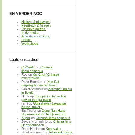
EN VERDER NOG
Nieuws & nieuwtjes
Feedback & Vragen
Vijf leuke quizjes
In de media
Adverteren & Stats
Linkjes
Workshops
Laatste reacties
CoCoFlix
op
Chinese
lichte sojasaus
Roy
op
Kai Choi (Chinese
mosterdkool)
Peter Bottelier
op
Xue Cai
(ingelegde mosterdkool)
Geert Anthonis
op
Adreslijst Toko’s
in België
Henk
op
Knapperige tofuvellen
gevuld met garnalen
remi
op
Gula djawa (Javaanse
bruine suiker)
Els Töpfer
op
Dong Nan Hang
Supermarket in Delft (centrum)
Xuper
op
Chinese lichte sojasaus
Joyce Kromodirijo
op
Oriental in ’s
Hertogenbosch
Daan Hutting
op
Konnyaku
Smolders marc
op
Adreslijst Toko’s