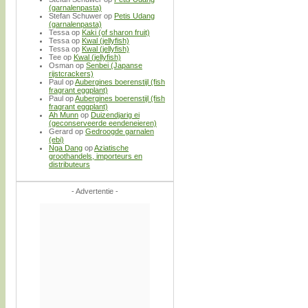
(garnalenpasta)
Stefan Schuwer
op
Petis Udang
(garnalenpasta)
Tessa
op
Kaki (of sharon fruit)
Tessa
op
Kwal (jellyfish)
Tessa
op
Kwal (jellyfish)
Tee
op
Kwal (jellyfish)
Osman
op
Senbei (Japanse
rijstcrackers)
Paul
op
Aubergines boerenstijl (fish
fragrant eggplant)
Paul
op
Aubergines boerenstijl (fish
fragrant eggplant)
Ah Munn
op
Duizendjarig ei
(geconserveerde eendeneieren)
Gerard
op
Gedroogde garnalen
(ebi)
Nga Dang
op
Aziatische
groothandels, importeurs en
distributeurs
- Advertentie -