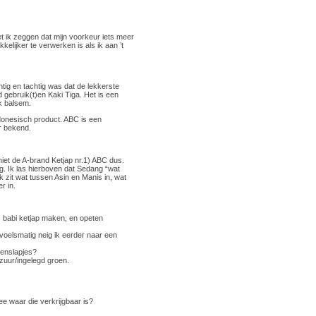
oet ik zeggen dat mijn voorkeur iets meer
kelijker te verwerken is als ik aan ’t
ntig en tachtig was dat de lekkerste
 gebruik(t)en Kaki Tiga. Het is een
k balsem.
donesisch product. ABC is een
r bekend.
iet de A-brand Ketjap nr.1) ABC dus.
g. Ik las hierboven dat Sedang “wat
k zit wat tussen Asin en Manis in, wat
r in.
s babi ketjap maken, en opeten
voelsmatig neig ik eerder naar een
kenslapjes?
 zuur/ingelegd groen.
ee waar die verkrijgbaar is?