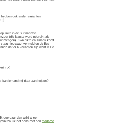
e hebben ook ander varianten
. ;)
populaire in de Surinaamse
/zoet (die laatste word gebruikt als
 zout mengen). Kwa dikte en smaak komt
 staat niet exact vermeld op de fles
nen dat er 6 varianten zijn want ik zie
rin. ;-)
en, kan iemand mij daar aan helpen?
k doe daar dan altijd al een
uw geval zou ik het eens met een
madame