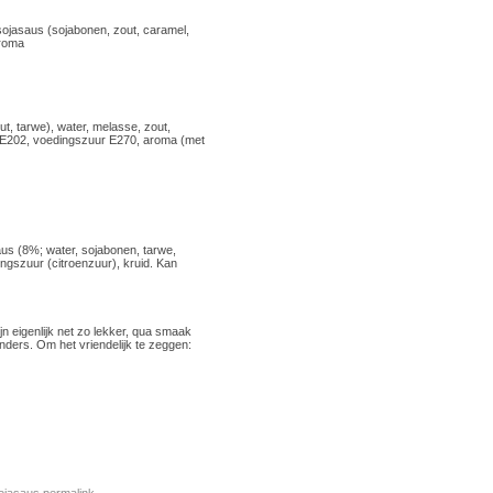
sojasaus (sojabonen, zout, caramel,
aroma
ut, tarwe), water, melasse, zout,
 E202, voedingszuur E270, aroma (met
us (8%; water, sojabonen, tarwe,
ngszuur (citroenzuur), kruid. Kan
jn eigenlijk net zo lekker, qua smaak
nders. Om het vriendelijk te zeggen: