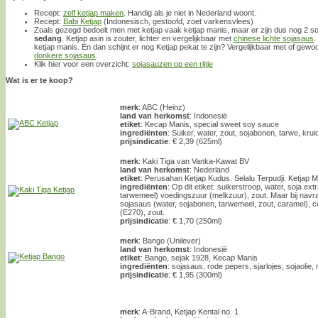
Recept:
zelf ketjap maken
. Handig als je niet in Nederland woont.
Recept:
Babi Ketjap
(Indonesisch, gestoofd, zoet varkensvlees)
Zoals gezegd bedoelt men met ketjap vaak ketjap manis, maar er zijn dus nog 2 so
sedang
. Ketjap asin is zouter, lichter en vergelijkbaar met
chinese lichte sojasaus
.
ketjap manis. En dan schijnt er nog Ketjap pekat te zijn? Vergelijkbaar met of ge
donkere sojasaus
.
Klik hier voor een overzicht:
sojasauzen op een rijtje
Wat is er te koop?
merk
: ABC (Heinz)
land van herkomst
: Indonesië
etiket
: Kecap Manis, special sweet soy sauce
ingrediënten
: Suiker, water, zout, sojabonen, tarwe, kr
prijsindicatie
: € 2,39 (625ml)
merk
: Kaki Tiga van Vanka-Kawat BV
land van herkomst
: Nederland
etiket
: Perusahan Ketjap Kudus. Selalu Terpudji. Ketjap 
ingrediënten
: Op dit etiket: suikerstroop, water, soja ext
tarwemeel) voedingszuur (melkzuur), zout. Maar bij navraag
sojasaus (water, sojabonen, tarwemeel, zout, caramel),
(E270), zout.
prijsindicatie
: € 1,70 (250ml)
merk
: Bango (Unilever)
land van herkomst
: Indonesië
etiket
: Bango, sejak 1928, Kecap Manis
ingrediënten
: sojasaus, rode pepers, sjarlojes, sojaolie
prijsindicatie
: € 1,95 (300ml)
merk
: A-Brand, Ketjap Kental no. 1