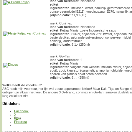
land van herkomst
: Nederland
etiket
:
ingrediënten
: melasse, water, nauurlijk gefermenteerde 
conserveermiddel E211), voedingszuur E270, natuurlijk 
prijsindicatie
: €1,99 (1L)
merk
: Conimex
land van herkomst
: Nederland
etiket
: Ketjap Manis, zoete Indonesische saus
ingrediënten
: Suiker, sojasaus 25% (water, sojaboon, zo
basterdsuiker, gebrande suikerstroop, conserveermiddel
selderij), laurierextract.
prijsindicatie
: € 1,- (250ml)
merk
: Go-Tan
land van herkomst
: ?
etiket
: Ketjap Manis
ingrediënten
volgens hun website: melado, water, sojasa
zout), zout, kleurstof (caramel), ammoniumchloride, voedi
sporen van pinda’s en/of noten bevatten.
prijsindicatie
: € … (250ml)
Welke heeft de voorkeur?
ABC heeft mijn voorkeur, het lijkt wel zoute appelstroop, lekker! Maar Kaki Tiga en Bango zi
ontlopen ze elkaar niet veel. De andere 3 (A-brand, conimex en Go-tan) smaken duidelijk a
lang zo lekker niet.
Dit delen:
Facebook
X
Print
Pinterest