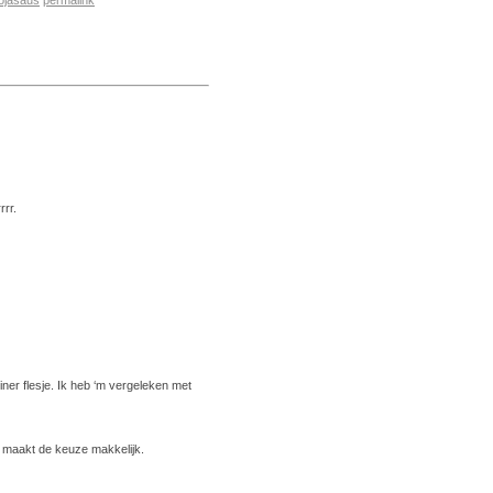
ojasaus
permalink
rrr.
einer flesje. Ik heb ‘m vergeleken met
t maakt de keuze makkelijk.