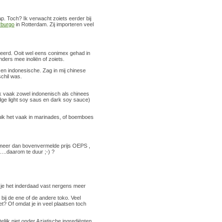
ap. Toch? Ik verwacht zoiets eerder bij
rburgo
in Rotterdam. Zij importeren veel
beerd. Ooit wel eens conimex gehad in
nders mee inoliën of zoiets.
s en indonesische. Zag in mij chinese
chil was.
ok vaak zowel indonenisch als chinees
dge light soy saus en dark soy sauce)
ik het vaak in marinades, of boemboes
 meer dan bovenvermelde prijs OEPS ,
..daarom te duur ;-) ?
zal je het inderdaad vast nergens meer
 bij de ene of de andere toko. Veel
t? Of omdat je in veel plaatsen toch
telijk niet onder Aziatische ingrediënten.