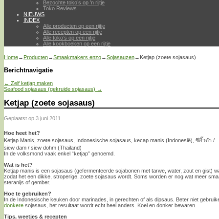
Bezochte toko’s op ’n rijtje
Toko Reviews
NIEUWS
INDEX
Alle producten op een rijtje
Alle recepten op een rijtje
Alle toko’s op een rijtje
Alle kookboeken op een rijtje
Home
→
Producten
→
Smaakmakers enzo
→
Sojasauzen
→
Ketjap (zoete sojasaus)
Berichtnavigatie
←
Zelf ketjap maken
Seafood sojasaus (gekruide sojasaus)
→
Ketjap (zoete sojasaus)
Geplaatst op
3 juni 2011
Hoe heet het?
Ketjap Manis, zoete sojasaus, Indonesische sojasaus, kecap manis (Indonesië), ซีอิ๊วดำ /
siew dam / siew dohm (Thailand)
In de volksmond vaak enkel “ketjap” genoemd.
Wat is het?
Ketjap manis is een sojasaus (gefermenteerde sojabonen met tarwe, water, zout en gist)
zodat het een dikke, stroperige, zoete sojasaus wordt. Soms worden er nog wat meer sma
steranijs of gember.
Hoe te gebruiken?
In de Indonesische keuken door marinades, in gerechten of als dipsaus. Beter niet gebrui
donkere
sojasaus, het resultaat wordt echt heel anders. Koel en donker bewaren.
Tips, weetjes & recepten