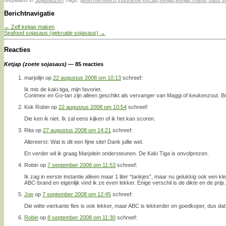
Geplaatst in
Sojasauzen
Tags:
gefermenteerd
,
Indonesië
,
kecap
,
Ketjap
,
ketjap manis
,
saus
,
s
Berichtnavigatie
←
Zelf ketjap maken
Seafood sojasaus (gekruide sojasaus)
→
Reacties
Ketjap (zoete sojasaus)
— 85 reacties
marjolijn
op
22 augustus 2008 om 10:13
schreef:
Ik mis de kaki tiga, mijn favoriet.
Conimex en Go-tan zijn alleen geschikt als vervanger van Maggi of keukenzout. Br
Kok Robin
op
22 augustus 2008 om 10:54
schreef:
Die ken ik niet. Ik zal eens kijken of ik het kan scoren.
Rita
op
27 augustus 2008 om 14:21
schreef:
Allereerst: Wat is dit een fijne site! Dank jullie wel.
En verder wil ik graag Marjolein ondersteunen. De Kaki Tiga is onvolprezen.
Robin
op
7 september 2008 om 11:53
schreef:
Ik zag in eerste instantie alleen maar 1 liter “tankjes”, maar nu gelukkig ook een kl
ABC-brand en eigenlijk vind ik ze even lekker. Enige verschil is de dikte en de prijs.
Jop
op
7 september 2008 om 12:45
schreef:
Die witte vierkante fles is ook lekker, maar ABC is lekkerder en goedkoper, dus da
Robin
op
8 september 2008 om 11:30
schreef: