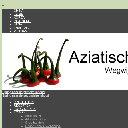
↓
CHINA
JAPAN
KOREA
INDONESIË
INDIA
THAILAND
VIETNAM
Spring naar de primaire inhoud
Spring naar de secundaire inhoud
PRODUCTEN
RECEPTEN
KOOKBOEKEN
TOKO’S
Adreslijst NL
Adreslijst België
Groothandels
Online Toko’s (webshops)