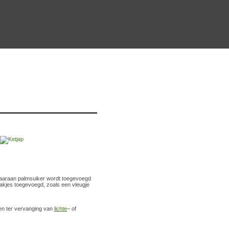
 waaraan palmsuiker wordt toegevoegd
akjes toegevoegd, zoals een vleugje
ken ter vervanging van
lichte
– of