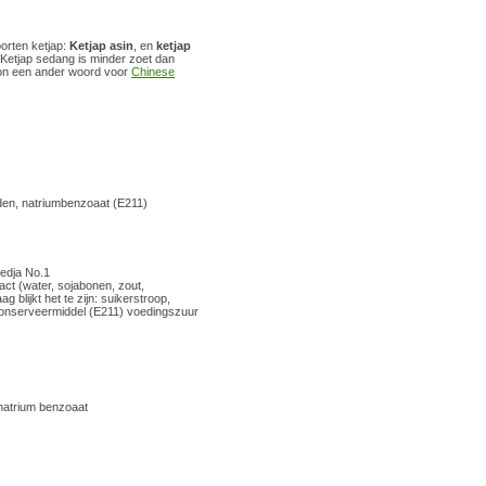
orten ketjap:
Ketjap asin
, en
ketjap
 Ketjap sedang is minder zoet dan
woon een ander woord voor
Chinese
uiden, natriumbenzoaat (E211)
Medja No.1
ract (water, sojabonen, zout,
 blijkt het te zijn: suikerstroop,
 conserveermiddel (E211) voedingszuur
, natrium benzoaat