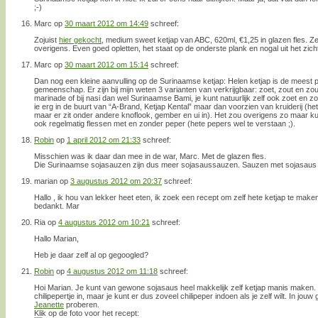
;-)
Marc
op
30 maart 2012 om 14:49
schreef:
Zojuist
hier gekocht
, medium sweet ketjap van ABC, 620ml, €1,25 in glazen fles. Z
overigens. Even goed opletten, het staat op de onderste plank en nogal uit het zicht
Marc
op
30 maart 2012 om 15:14
schreef:
Dan nog een kleine aanvulling op de Surinaamse ketjap: Helen ketjap is de meest 
gemeenschap. Er zijn bij mijn weten 3 varianten van verkrijgbaar: zoet, zout en zout
marinade of bij nasi dan wel Surinaamse Bami, je kunt natuurlijk zelf ook zoet en
ie erg in de buurt van “A-Brand, Ketjap Kental” maar dan voorzien van kruiderij (het
maar er zit onder andere knoflook, gember en ui in). Het zou overigens zo maar kun
ook regelmatig flessen met en zonder peper (hete pepers wel te verstaan ;).
Robin
op
1 april 2012 om 21:33
schreef:
Misschien was ik daar dan mee in de war, Marc. Met de glazen fles.
Die Surinaamse sojasauzen zijn dus meer sojasaussauzen. Sauzen met sojasaus e
marian
op
3 augustus 2012 om 20:37
schreef:
Hallo , ik hou van lekker heet eten, ik zoek een recept om zelf hete ketjap te mak
bedankt. Mar
Ria
op
4 augustus 2012 om 10:21
schreef:
Hallo Marian,
Heb je daar zelf al op gegoogled?
Robin
op
4 augustus 2012 om 11:18
schreef:
Hoi Marian. Je kunt van gewone sojasaus heel makkelijk zelf ketjap manis maken. I
chilipepertje in, maar je kunt er dus zoveel chilipeper indoen als je zelf wilt. In jo
Jeanette
proberen.
Klik op de foto voor het recept: