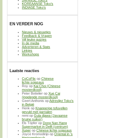
JAPANSE Toko’s
KOREAANSE Toko’s
INDIASE Toko’s
EN VERDER NOG
Nieuws & nieuwtjes
Feedback & Vragen
Vijf leuke quizjes
In de media
Adverteren & Stats
Linkjes
Workshops
Laatste reacties
CoCoFlix
op
Chinese
lichte sojasaus
Roy
op
Kai Choi (Chinese
mosterdkool)
Peter Bottelier
op
Xue Cai
(ingelegde mosterdkool)
Geert Anthonis
op
Adreslijst Toko’s
in België
Henk
op
Knapperige tofuvellen
gevuld met garnalen
remi
op
Gula djawa (Javaanse
bruine suiker)
Els Töpfer
op
Dong Nan Hang
Supermarket in Delft (centrum)
Xuper
op
Chinese lichte sojasaus
Joyce Kromodirijo
op
Oriental in ’s
Hertogenbosch