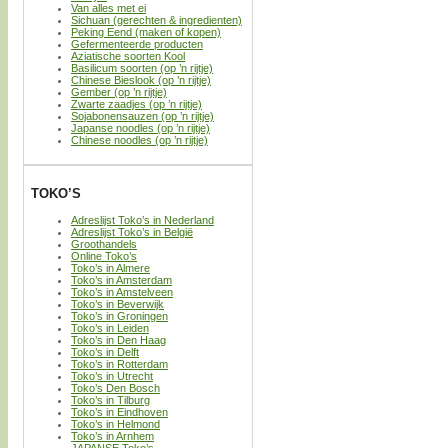
Van alles met ei
Sichuan (gerechten & ingredienten)
Peking Eend (maken of kopen)
Gefermenteerde producten
Aziatische soorten Kool
Basilicum soorten (op ’n rijtje)
Chinese Bieslook (op ’n rijtje)
Gember (op ’n rijtje)
Zwarte zaadjes (op ’n rijtje)
Sojabonensauzen (op ’n rijtje)
Japanse noodles (op ’n rijtje)
Chinese noodles (op ’n rijtje)
TOKO’S
Adreslijst Toko’s in Nederland
Adreslijst Toko’s in België
Groothandels
Online Toko’s
Toko’s in Almere
Toko’s in Amsterdam
Toko’s in Amstelveen
Toko’s in Beverwijk
Toko’s in Groningen
Toko’s in Leiden
Toko’s in Den Haag
Toko’s in Delft
Toko’s in Rotterdam
Toko’s in Utrecht
Toko’s Den Bosch
Toko’s in Tilburg
Toko’s in Eindhoven
Toko’s in Helmond
Toko’s in Arnhem