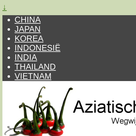
↓
CHINA
JAPAN
KOREA
INDONESIË
INDIA
THAILAND
VIETNAM