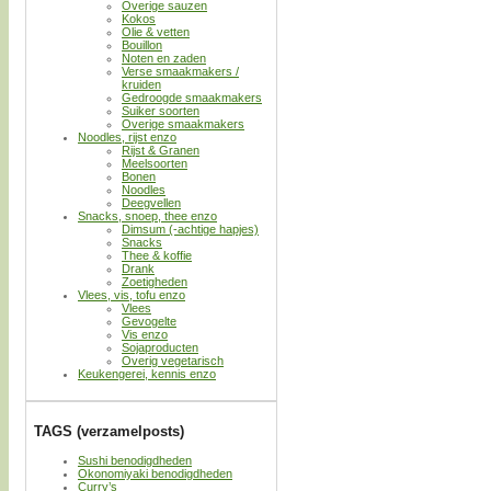
Overige sauzen
Kokos
Olie & vetten
Bouillon
Noten en zaden
Verse smaakmakers /
kruiden
Gedroogde smaakmakers
Suiker soorten
Overige smaakmakers
Noodles, rijst enzo
Rijst & Granen
Meelsoorten
Bonen
Noodles
Deegvellen
Snacks, snoep, thee enzo
Dimsum (-achtige hapjes)
Snacks
Thee & koffie
Drank
Zoetigheden
Vlees, vis, tofu enzo
Vlees
Gevogelte
Vis enzo
Sojaproducten
Overig vegetarisch
Keukengerei, kennis enzo
TAGS (verzamelposts)
Sushi benodigdheden
Okonomiyaki benodigdheden
Curry’s