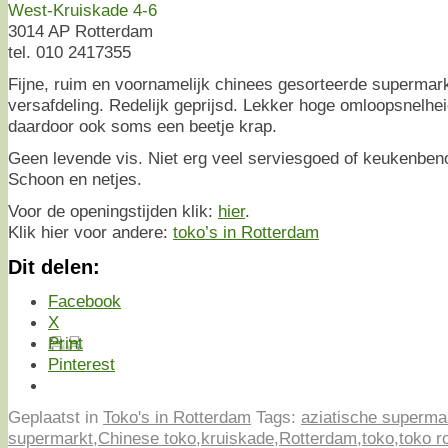
West-Kruiskade 4-6
3014 AP Rotterdam
tel. 010 2417355
Fijne, ruim en voornamelijk chinees gesorteerde supermar
versafdeling. Redelijk geprijsd. Lekker hoge omloopsnelheid
daardoor ook soms een beetje krap.
Geen levende vis. Niet erg veel serviesgoed of keukenben
Schoon en netjes.
Voor de openingstijden klik:
hier
.
Klik hier voor andere:
toko’s in Rotterdam
Dit delen:
Facebook
X
Print
Pinterest
Geplaatst in
Toko's in Rotterdam
Tags:
aziatische superma
supermarkt
,
Chinese toko
,
kruiskade
,
Rotterdam
,
toko
,
toko r