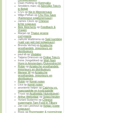
Daan Hutting
op
Konnyaku
Smolders marc
op
Adreslijst Toko’s
in België
Crys
op
Kip in Meestersaus
Wilgo Pelhan
op
Chu Hou Saus
(Kantonese sojabonensaus)
James Clock
op
Chinese
lichte sojasaus
Bink Melcherts
op
Feedback &
Vragen
Marjan
op
Thaise groene
currypasta
JaRoW Wattimena
op
Saté kambing
(saté van geit met ketjapsaus)
Brenda Verheij
op
Aziatische
groothandels, importeurs en
distributeurs
paul idi
op
Vindaloo
Tatjana Driessen
op
Online Toko’s
Irene Jongebloed
op
Wah Nam
Hong in Amsterdam (Duivendrecht)
Robin
op
Aziatische groothandels,
importeurs en distributeurs
Meneer W
op
Aziatische
groothandels, importeurs en
distributeurs
Robin
op
Kemiri noten
Lisa
op
Kemiri noten
anonieme helper
op
Caiziyou vs.
raapzaadolie en koolzaadolie
Truus
op
Asafoetida (duivelsdrek)
Arthur Wetselaar
op
Sojascheuten
Yuriani Sudarmo
op
Chinese
supermarkt Tam Food in Tilburg
Jan van Lieshout
op
Ketjap (zoete
sojasaus)
Roos
op
Rozenwater & rozensiroop