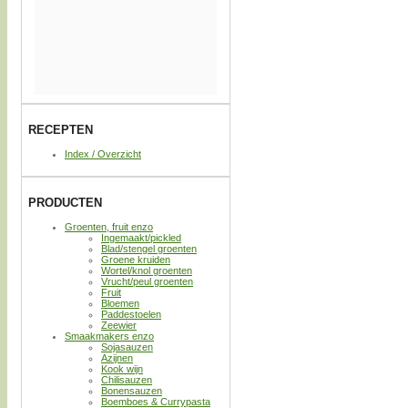
RECEPTEN
Index / Overzicht
PRODUCTEN
Groenten, fruit enzo
Ingemaakt/pickled
Blad/stengel groenten
Groene kruiden
Wortel/knol groenten
Vrucht/peul groenten
Fruit
Bloemen
Paddestoelen
Zeewier
Smaakmakers enzo
Sojasauzen
Azijnen
Kook wijn
Chilisauzen
Bonensauzen
Boemboes & Currypasta