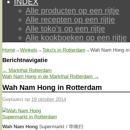
INDEX
Alle producten op een rijtje
Alle recepten op een rijtje
Alle toko’s op een rijtje
Alle kookboeken op een rijtje
Home
→
Winkels
→
Toko's in Rotterdam
→
Wah Nam Hong in
Berichtnavigatie
←
Markthal Rotterdam
Wah Nam Hong in de Markthal Rotterdam
→
Wah Nam Hong in Rotterdam
Geplaatst op
19 oktober 2014
Wah Nam Hong
Supermarkt / 华南行