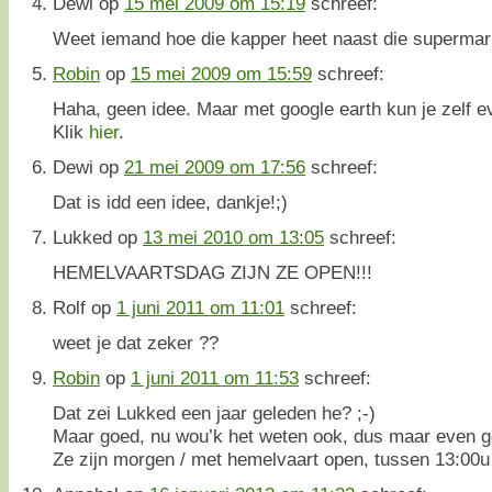
Dewi
op
15 mei 2009 om 15:19
schreef:
Weet iemand hoe die kapper heet naast die superm
Robin
op
15 mei 2009 om 15:59
schreef:
Haha, geen idee. Maar met google earth kun je zelf e
Klik
hier
.
Dewi
op
21 mei 2009 om 17:56
schreef:
Dat is idd een idee, dankje!;)
Lukked
op
13 mei 2010 om 13:05
schreef:
HEMELVAARTSDAG ZIJN ZE OPEN!!!
Rolf
op
1 juni 2011 om 11:01
schreef:
weet je dat zeker ??
Robin
op
1 juni 2011 om 11:53
schreef:
Dat zei Lukked een jaar geleden he? ;-)
Maar goed, nu wou’k het weten ook, dus maar even g
Ze zijn morgen / met hemelvaart open, tussen 13:00u