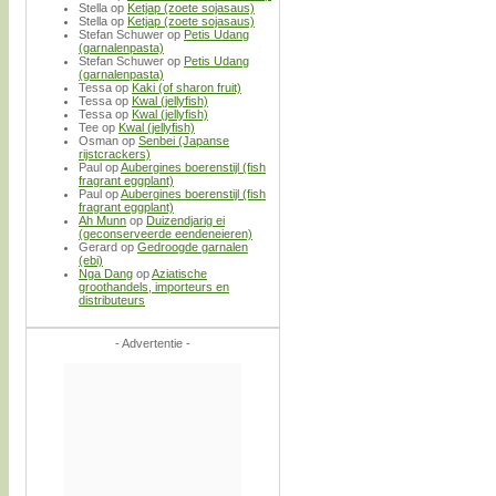
Stella
op
Ketjap (zoete sojasaus)
Stella
op
Ketjap (zoete sojasaus)
Stefan Schuwer
op
Petis Udang
(garnalenpasta)
Stefan Schuwer
op
Petis Udang
(garnalenpasta)
Tessa
op
Kaki (of sharon fruit)
Tessa
op
Kwal (jellyfish)
Tessa
op
Kwal (jellyfish)
Tee
op
Kwal (jellyfish)
Osman
op
Senbei (Japanse
rijstcrackers)
Paul
op
Aubergines boerenstijl (fish
fragrant eggplant)
Paul
op
Aubergines boerenstijl (fish
fragrant eggplant)
Ah Munn
op
Duizendjarig ei
(geconserveerde eendeneieren)
Gerard
op
Gedroogde garnalen
(ebi)
Nga Dang
op
Aziatische
groothandels, importeurs en
distributeurs
- Advertentie -