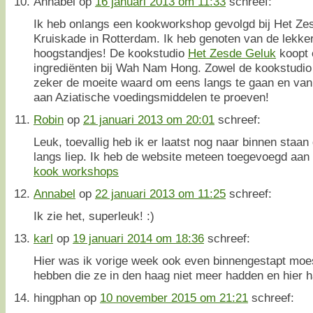
Annabel
op
16 januari 2013 om 11:33
schreef:
Ik heb onlangs een kookworkshop gevolgd bij Het Ze
Kruiskade in Rotterdam. Ik heb genoten van de lekker
hoogstandjes! De kookstudio
Het Zesde Geluk
koopt 
ingrediënten bij Wah Nam Hong. Zowel de kookstudio 
zeker de moeite waard om eens langs te gaan en van
aan Aziatische voedingsmiddelen te proeven!
Robin
op
21 januari 2013 om 20:01
schreef:
Leuk, toevallig heb ik er laatst nog naar binnen staan 
langs liep. Ik heb de website meteen toegevoegd aan h
kook workshops
Annabel
op
22 januari 2013 om 11:25
schreef:
Ik zie het, superleuk! :)
karl
op
19 januari 2014 om 18:36
schreef:
Hier was ik vorige week ook even binnengestapt mo
hebben die ze in den haag niet meer hadden en hier 
hingphan
op
10 november 2015 om 21:21
schreef: