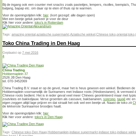
Bij de ingang ook een counter met snacks zoals pasteitjes, lempers, risolles, loempia’s, T
batjang, bapap etc. om daar op te eten of thuis op te warmen.
Voor de openingstijden klik:
hier
. (kort gezegd: alle dagen open)
Met een beetje geluk parkeer je voor de deur
Klik hier voor andere:
toko’s in Rotterdam
Tags:
amazing oriental
,
aziatische supermarkt
,
Aziatische winkel
,
Chinese toko
,
oriental
,
toko
,
Toko China Trading in Den Haag
Geplaatst op
7 mei 2016
4
China Trading
Hobbemaplein 37
2526 JB Den Haag
tel. 070-3452069
China Trading B.V. staat er op de gevel, maar het is heus gewoon een winkel. Bedienen de I
Hobbemaplein voornamelijk de Surinamers met Indiase roots (Hindoestanen), ik vermoed 
Chinese roots bedient. Het is in ieder geval veel meer Chinees georiënteerd maar met typ
zoutvlees en bakkeljauw. Verse groenten als cassave, bakbananen,
sopropo
,
taugé
etc en 
eigen zeggen altijd lage prijzen en dat straalt het ook wel een beetje uit. Naast de toko zit
Ch
de lekkerste Surinaamse broodjes haalt.
Voor de openingstijden klik:
hier
Klik hier voor andere:
toko’s in Den Haag
Tags:
Chinese toko
,
Den Haag
,
Hobbemaplein
,
indiase supermarkt
,
indiase toko
,
indiase wink
den haag
|
4
reacties