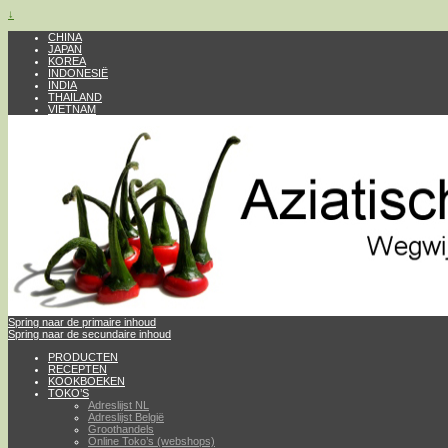
↓
CHINA
JAPAN
KOREA
INDONESIË
INDIA
THAILAND
VIETNAM
Spring naar de primaire inhoud
Spring naar de secundaire inhoud
PRODUCTEN
RECEPTEN
KOOKBOEKEN
TOKO’S
Adreslijst NL
Adreslijst België
Groothandels
Online Toko’s (webshops)