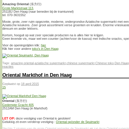
Amazing Oriental
(东方行)
Grote Marktstraat 113,
2511BJ Den Haag (naar beneden bij de tramtunnel)
tel. 070-3631552
Mooie, grote, zeer ruim opgezette, moderne, ondergrondse Aziatische supermarkt met een 
Aziatische keukens. Zeer groot assortiment verse groenten en kruiden. Enorme vrieskaste
dimsum en ander lekkers.
Kortom, hooguit op wat zeer speciale producten na is alles hier te krijgen.
Geen levende vis, maar wel een counter (achter/voor de kassa) met Indische snacks, spe
Voor de openingstijden klik:
hier
Klik hier voor andere
toko’s in Den Haag
Tags:
amazing oriental
,
aziatische supermarkt
,
chinese supermarkt
,
Chinese toko
,
Den Haag
reacties
Oriental Markthof in Den Haag
Geplaatst op
18 april 2015
15
Oriental
(东方行)
Gedempte Gracht 405
2512AM Den Haag (in Markthof)
LET OP:
deze vestiging van Oriental is gesloten!
Gelukkig zit even verderop vestiging :
Oriental op/onder de Spuimarkt
Slechts 2 straten van de grote Oriental op/onder de Spuimarkt
zit
zat deze Oriental superma