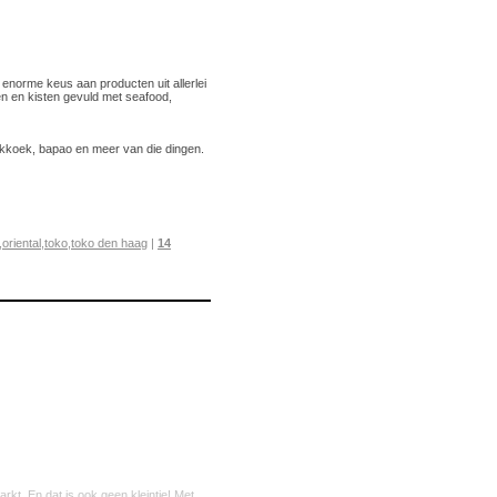
enorme keus aan producten uit allerlei
n en kisten gevuld met seafood,
kkoek, bapao en meer van die dingen.
,
oriental
,
toko
,
toko den haag
|
14
rkt. En dat is ook geen kleintje! Met