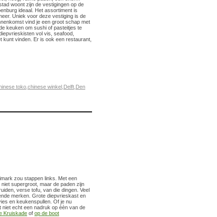
 stad woont zijn de vestigingen op de
nburg ideaal. Het assortiment is
meer. Uniek voor deze vestiging is de
 binnenkomst vind je een groot schap met
e keuken om sushi of pasteitjes te
iepvrieskisten vol vis, seafood,
t kunt vinden. Er is ook een restaurant,
hinese toko
,
chinese winkel
,
Delft
,
Den
rimark zou stappen links. Met een
 niet supergroot, maar de paden zijn
uiden, verse tofu, van die dingen. Veel
llende merken. Grote diepvrieskast en
vies en keukenspullen. Of je nu
gt niet echt een nadruk op èèn van de
e Kruiskade
of
op de boot