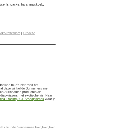
haise fishcacke, bara, maiskoek,
toko rotterdam
|
1
reactie
ndiase toko’s hier rond het
dat deze winkel de Surinamers met
isch Surinaamse producten als
diepvriezers met exotische vis. Naar
ina Trading / CT Broodjeszaak
waar je
el
,
Little India
,
Surinaamse toko
,
toko
,
toko