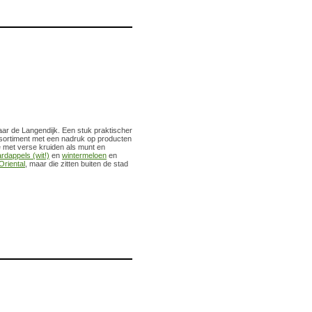
ar de Langendijk. Een stuk praktischer
ssortiment met een nadruk op producten
ne met verse kruiden als munt en
rdappels (wit!)
en
wintermeloen
en
riental
, maar die zitten buiten de stad