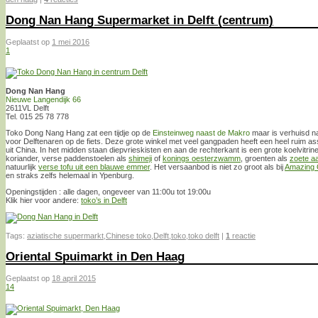
Dong Nan Hang Supermarket in Delft (centrum)
Geplaatst op
1 mei 2016
1
Dong Nan Hang
Nieuwe Langendijk 66
2611VL Delft
Tel. 015 25 78 778
Toko Dong Nang Hang zat een tijdje op de
Einsteinweg naast de Makro
maar is verhuisd na
voor Delftenaren op de fiets. Deze grote winkel met veel gangpaden heeft een heel ruim a
uit China. In het midden staan diepvrieskisten en aan de rechterkant is een grote koelvitri
koriander, verse paddenstoelen als
shimeji
of
konings oesterzwamm
, groenten als
zoete aa
natuurlijk
verse tofu uit een blauwe emmer
. Het versaanbod is niet zo groot als bij
Amazing O
en straks zelfs helemaal in Ypenburg.
Openingstijden : alle dagen, ongeveer van 11:00u tot 19:00u
Klik hier voor andere:
toko’s in Delft
Tags:
aziatische supermarkt
,
Chinese toko
,
Delft
,
toko
,
toko delft
|
1
reactie
Oriental Spuimarkt in Den Haag
Geplaatst op
18 april 2015
14