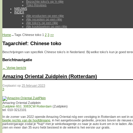
Bezochte toko’s op ’n rijtje
Toko Reviews
NIEUWS
INDEX
Alle producten op een rijtje
Alle recepten op een rijtje
Alle toko’s op een rijtje
Alle kookboeken op een rijtje
Home
→Tags
Chinese toko
1
2
3
>>
Tagarchief:
Chinese toko
Beschrijvingen van specifiek Chinese toko’s in Nederland. Bij welke toko’s kun je goed terec
Berichtnavigatie
←
Vorige bericht
Amazing Oriental Zuidplein (Rotterdam)
Geplaatst op
25 februari 2023
3
Amazing Oriental Zuidplein
Zuidplein 60J, 3083CW Rotterdam
(Zuidplein)
tel. 010-3212101
In de zomer van 2022 opende Amazing Oriental nóg een vestiging in Rotterdam en wel in wi
beetje rechts van de hoofdingang
, in het aangebouwde gedeelte, precies boven de nieuwe Al
parkeergarage zodat je *hup* met je winkelwagentje zo naar je auto kunt om in te laden. Als j
zien en meer dan 35 euro hebt besteed in de winkel is het eerste uur gratis.