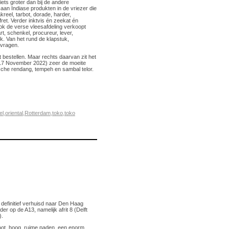
ets groter dan bij de andere
aan Indiase produkten in de vriezer die
reel, tarbot, dorade, harder,
et. Verder inktvis én zeekat én
ok de verse vleesafdeling verkoopt
t, schenkel, procureur, lever,
k. Van het rund de klapstuk,
 vragen.
nt bestellen. Maar rechts daarvan zit het
 17 November 2022) zeer de moeite
ische rendang, tempeh en sambal telor.
el
,
oriental
,
Rotterdam
,
toko
,
toko
definitief verhuisd naar Den Haag
r op de A13, namelijk afrit 8 (Delft
).
oot, hoog, ruime paden, een enorm