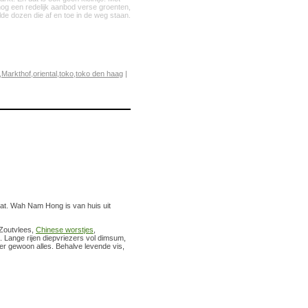
nog een redelijk aanbod verse groenten,
de dozen die af en toe in de weg staan.
,
Markthof
,
oriental
,
toko
,
toko den haag
|
at. Wah Nam Hong is van huis uit
 Zoutvlees,
Chinese worstjes
,
 Lange rijen diepvriezers vol dimsum,
er gewoon alles. Behalve levende vis,