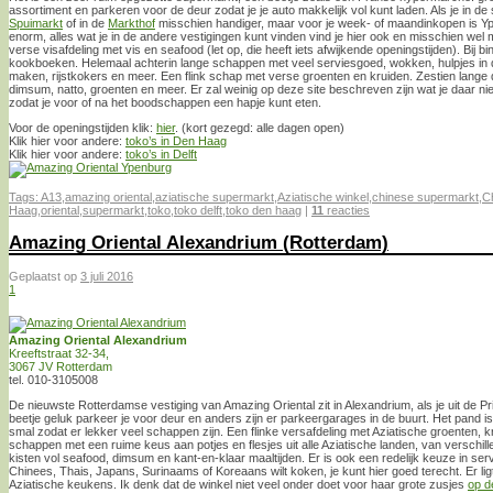
assortiment en parkeren voor de deur zodat je je auto makkelijk vol kunt laden. Als je in de
Spuimarkt
of in de
Markthof
misschien handiger, maar voor je week- of maandinkopen is Ype
enorm, alles wat je in de andere vestigingen kunt vinden vind je hier ook en misschien wel 
verse visafdeling met vis en seafood (let op, die heeft iets afwijkende openingstijden). Bij
kookboeken. Helemaal achterin lange schappen met veel serviesgoed, wokken, hulpjes in d
maken, rijstkokers en meer. Een flink schap met verse groenten en kruiden. Zestien lange d
dimsum, natto, groenten en meer. Er zal weinig op deze site beschreven zijn wat je daar nie
zodat je voor of na het boodschappen een hapje kunt eten.
Voor de openingstijden klik:
hier
. (kort gezegd: alle dagen open)
Klik hier voor andere:
toko’s in Den Haag
Klik hier voor andere:
toko’s in Delft
Tags:
A13
,
amazing oriental
,
aziatische supermarkt
,
Aziatische winkel
,
chinese supermarkt
,
C
Haag
,
oriental
,
supermarkt
,
toko
,
toko delft
,
toko den haag
|
11
reacties
Amazing Oriental Alexandrium (Rotterdam)
Geplaatst op
3 juli 2016
1
Amazing Oriental Alexandrium
Kreeftstraat 32-34,
3067 JV Rotterdam
tel. 010-3105008
De nieuwste Rotterdamse vestiging van Amazing Oriental zit in Alexandrium, als je uit de P
beetje geluk parkeer je voor deur en anders zijn er parkeergarages in de buurt. Het pand is
smal zodat er lekker veel schappen zijn. Een flinke versafdeling met Aziatische groenten, kr
schappen met een ruime keus aan potjes en flesjes uit alle Aziatische landen, van verschi
kisten vol seafood, dimsum en kant-en-klaar maaltijden. Er is ook een redelijk keuze in ser
Chinees, Thais, Japans, Surinaams of Koreaans wilt koken, je kunt hier goed terecht. Er li
Aziatische keukens. Ik denk dat de winkel niet veel onder doet voor haar grote zusjes
op d