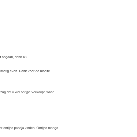
t opgaan, denk ik?
gelmatig even. Dank voor de moeite.
 zag dat u wel onrijpe verkoopt, waar
er onrijpe papaja vinden! Onrijpe mango