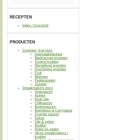
RECEPTEN
Index / Overzicht
PRODUCTEN
Groenten, fruit enzo
Ingemaakt/pickled
Blad/stengel groenten
Groene kruiden
Wortel/knol groenten
Vrucht/peul groenten
Fruit
Bloemen
Paddestoelen
Zeewier
Smaakmakers enzo
Sojasauzen
Azijnen
Kook wijn
Chilisauzen
Bonensauzen
Boemboes & Currypasta
Overige sauzen
Kokos
Olie & vetten
Bouillon
Noten en zaden
Verse smaakmakers /
kruiden