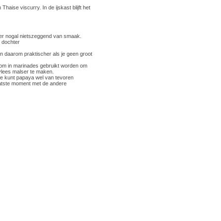
Thaise viscurry. In de ijskast blijft het
hter nogal nietszeggend van smaak.
 dochter
en daarom praktischer als je geen groot
arom in marinades gebruikt worden om
 vlees malser te maken.
 Je kunt papaya wel van tevoren
aatste moment met de andere