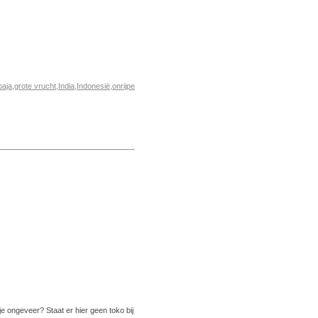
paja
,
grote vrucht
,
India
,
Indonesië
,
onrijpe
je ongeveer? Staat er hier geen toko bij