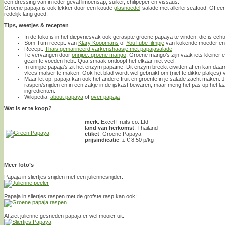
een dressing van in ieder geval limoensap, suiker, chilipeper en vissaus.
Groene papaja is ook lekker door een koude
glasnoedel
-salade met allerlei seafood. Of een 
redelijk lang goed.
Tips, weetjes & recepten
In de toko is in het diepvriesvak ook geraspte groene papaya te vinden, die is ec
Som Tum recept: van
Klary Koopmans
of
YouTube filmpje
van kokende moeder en
Recept:
Thais gemarineerd varkenshaasje met papajasalade
Te vervangen door
onrijpe, groene mango
. Groene mango’s zijn vaak iets kleiner 
gezin te voeden hebt. Qua smaak ontloopt het elkaar niet veel.
In onrijpe papaja’s zit het enzym papaïne. Dit enzym breekt eiwitten af en kan da
vlees malser te maken. Ook het blad wordt wel gebruikt om (niet te dikke plakjes)
Maar let op, papaja kan ook het andere fruit en groente in je salade zacht maken.
raspen/snijden en in een zakje in de ijskast bewaren, maar meng het pas op het l
ingrediënten.
Wikipedia:
about papaya
of
over papaja
Wat is er te koop?
merk
: Excel Fruits co.,Ltd
land van herkomst
: Thailand
etiket
: Groene Papaya
prijsindicatie
: ± € 8,50 p/kg
Meer foto’s
Papaja in sliertjes snijden met een juliennesnijder:
Papaja in sliertjes raspen met de grofste rasp kan ook:
Al ziet julienne gesneden papaja er wel mooier uit: