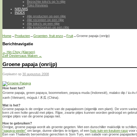
Bezochte toko’s op ’n rijtje
Toko Reviews
NIEUWS
INDEX
Alle producten op een rijtje
Alle recepten op een rijtje
Alle toko’s op een rijtje
Alle kookboeken op een rijtje
Home
→
Producten
→
Groenten, fruit enzo
→
Fruit
→
Groene papaja (onrijp)
Berichtnavigatie
←
Hin Choy (Klaroen)
Zelf Oestersaus Maken
→
Groene papaja (onrijp)
Geplaatst op
30 augustus 2008
Hoe heet het?
Groene papaja, green papaya, boommeloen, pepaya muda (Indonesië), malako dip / มะละกอ
xanh (Vietnam), mùguā / 木瓜 (China).
Wat is het?
Groene papaja is de onrijpe vrucht van de papajaboom (eigenlijk een plant). De vorm variee
kern zit een holte gevuld met pitjes. Rijpe, zwarte pitjes kunnen worden gedroogd en gebruikt
onrijpe pitjes van de groene papaja niet.
Hoe te gebruiken?
Onrijpe, groene papaja wordt als groente gegeten. Met een dunschiller makkelijk te schille
“papaya-peeler”
om lange, dunne sliertjes te krijgen, of een
huis-tuin-en-keuken-rasp
voor m
Een van Thailands beroemdste gerechten is Som Tum, een salade van groene papajaslier