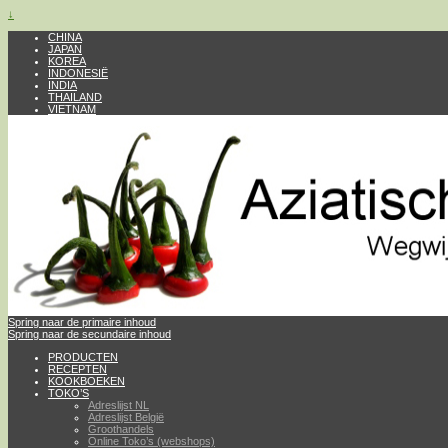
↓
CHINA
JAPAN
KOREA
INDONESIË
INDIA
THAILAND
VIETNAM
Spring naar de primaire inhoud
Spring naar de secundaire inhoud
PRODUCTEN
RECEPTEN
KOOKBOEKEN
TOKO’S
Adreslijst NL
Adreslijst België
Groothandels
Online Toko’s (webshops)