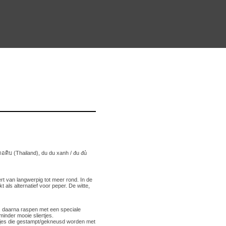
ดิบ (Thailand), du du xanh / đu đủ
rt van langwerpig tot meer rond. In de
 als alternatief voor peper. De witte,
n, daarna raspen met een speciale
inder mooie sliertjes.
tjes die gestampt/gekneusd worden met