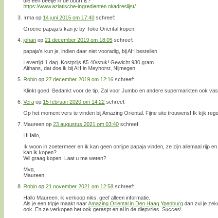
die een beetje in de buurt is?
https://www.aziatische-ingredienten.nl/adreslijst/
Irma
op
14 juni 2015 om 17:40
schreef:
Groene papaja’s kan je by Toko Oriental kopen
johan
op
21 december 2019 om 18:05
schreef:
papaja’s kun je, indien daar niet vooradig, bij AH bestellen.
Levertijd 1 dag. Kostprijs €5.40/stuk! Gewicht 930 gram.
Althans, dat doe ik bij AH in Meyhorst, Nijmegen.
Robin
op
27 december 2019 om 12:16
schreef:
Klinkt goed. Bedankt voor de tip. Zal voor Jumbo en andere supermarkten ook vas
Vera
op
15 februari 2020 om 14:22
schreef:
Op het moment vers te vinden bij Amazing Oriental. Fijne site trouwens! Ik kijk re
Maureen
op
23 augustus 2021 om 03:40
schreef:
HHallo,
Ik woon in zoetermeer en ik kan geen onrijpe papaja vinden, ze zijn allemaal rijp en
kan ik kopen?
Wil graag kopen. Laat u me weten?
Mvg,
Maureen.
Robin
op
21 november 2021 om 12:58
schreef:
Hallo Maureen, ik verkoop niks, geef alleen informatie.
Als je een tripje maakt naar
Amazing Oriental in Den Haag Ypenburg
dan zul je zek
ook. En ze verkopen het ook geraspt en al in de diepvries. Succes!