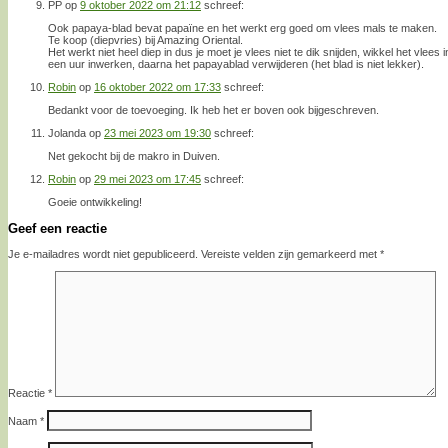
PP
op
9 oktober 2022 om 21:12
schreef:
Ook papaya-blad bevat papaïne en het werkt erg goed om vlees mals te maken.
Te koop (diepvries) bij Amazing Oriental.
Het werkt niet heel diep in dus je moet je vlees niet te dik snijden, wikkel het vlees 
een uur inwerken, daarna het papayablad verwijderen (het blad is niet lekker).
Robin
op
16 oktober 2022 om 17:33
schreef:
Bedankt voor de toevoeging. Ik heb het er boven ook bijgeschreven.
Jolanda
op
23 mei 2023 om 19:30
schreef:
Net gekocht bij de makro in Duiven.
Robin
op
29 mei 2023 om 17:45
schreef:
Goeie ontwikkeling!
Geef een reactie
Je e-mailadres wordt niet gepubliceerd.
Vereiste velden zijn gemarkeerd met
*
Reactie
*
Naam
*