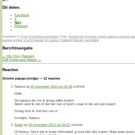
Dit delen:
Facebook
X
Print
Pinterest
Geplaatst in
Fruit
,
Vrucht/peul groenten
Tags:
Aziatische groenten
,
green papaya
,
groene pa
papaja
,
onrijpe vrucht
,
papaja
,
Sri Lanka
,
Thailand
,
Vietnam
permalink
Berichtnavigatie
←
Hin Choy (Klaroen)
Zelf Oestersaus Maken
→
Reacties
Groene papaja (onrijp)
— 12 reacties
Natasa
op
25 november 2013 om 01:46
schreef:
Hallo,
De papaya die zou ik graag willen kopen!
Alleen weet ik niet of dat hier kan of weet u waar ik die wel kan kopen!
Graag hoor ik snel iets van u!
Groetjes, Natasa
Robin
op
25 november 2013 om 04:22
schreef:
Hi Natasa. Deze site is louter informatief, je kunt hier niks kopen. Maar waar woon 