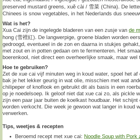
preserved mustard greens, xuě cài / 雪菜 (China). De letterli
Chinees is snow vegetables, in het Nederlands dus sneeu
Wat is het?
Xua Cai zijn de ingelegde bladeren van een zusje van
de m
hong (雪裡紅). De langwerpige, groene bladen worden eers
gedroogd, eventueel in de zon en daarna in stukjes gehak
met zout en in potten gedaan om te fermenteren. Het smaak
boerenkool, niet direct een overheerlijke smaak, maar wel
Hoe te gebruiken?
Zet de xue cai vijf minuten weg in koud water, spoel het af 
bak je het lekker geurig in wat olie, misschien met wat a
chilipeper of knoflook en gebruikt dit als basis in een roer
op je noedelsoep. Ik geloof niet dat xue cai zo, als pickle
zijn een paar jaar buiten de koelkast houdbaar. Het schijnt
worden verkocht. Die week je gewoon wat langer in koud w
verwerken.
Tips, weetjes & recepten
Beroemd recept met xue cai:
Noodle Soup with Pork 