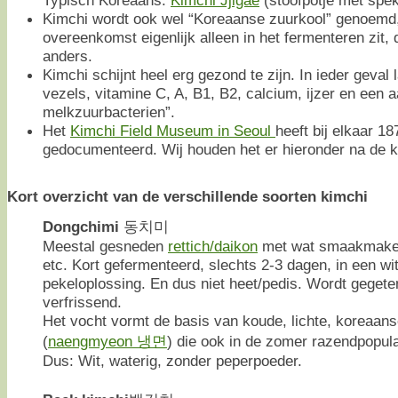
Kimchi wordt ook wel “Koreaanse zuurkool” genoemd
overeenkomst eigenlijk alleen in het fermenteren zit, 
anders.
Kimchi schijnt heel erg gezond te zijn. In ieder geval l
vezels, vitamine C, A, B1, B2, calcium, ijzer en een
melkzuurbacterien”.
Het
Kimchi Field Museum in Seoul
heeft bij elkaar 18
gedocumenteerd. Wij houden het er hieronder na de kl
Kort overzicht van de verschillende soorten kimchi
Dongchimi
동치미
Meestal gesneden
rettich/daikon
met wat smaakmakers
etc. Kort gefermenteerd, slechts 2-3 dagen, in een wi
pekeloplossing. En dus niet heet/pedis. Wordt gegeten
verfrissend.
Het vocht vormt de basis van koude, lichte, koreaan
(
naengmyeon 냉면
) die ook in de zomer razendpopula
Dus: Wit, waterig, zonder peperpoeder.