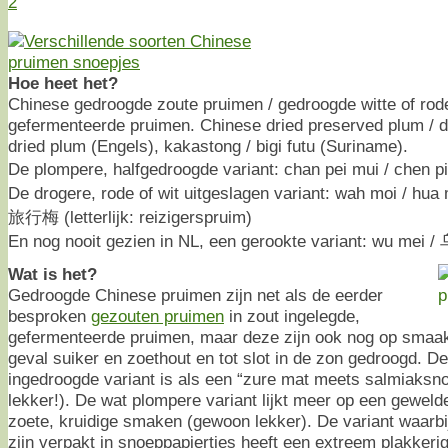
2
Hoe heet het?
Chinese gedroogde zoute pruimen / gedroogde witte of rod
gefermenteerde pruimen. Chinese dried preserved plum / dr
dried plum (Engels), kakastong / bigi futu (Suriname).
De plompere, halfgedroogde variant: chan pei mui / chen
De drogere, rode of wit uitgeslagen variant: wah moi / hua 
旅行梅 (letterlijk: reizigerspruim)
En nog nooit gezien in NL, een gerookte variant: wu mei
Wat is het?
Gedroogde Chinese pruimen zijn net als de eerder
besproken
gezouten pruimen
in zout ingelegde,
gefermenteerde pruimen, maar deze zijn ook nog op smaak
geval suiker en zoethout en tot slot in de zon gedroogd. De
ingedroogde variant is als een “zure mat meets salmiaksno
lekker!). De wat plompere variant lijkt meer op een gewel
zoete, kruidige smaken (gewoon lekker). De variant waarbi
zijn verpakt in snoeppapiertjes heeft een extreem plakkeri