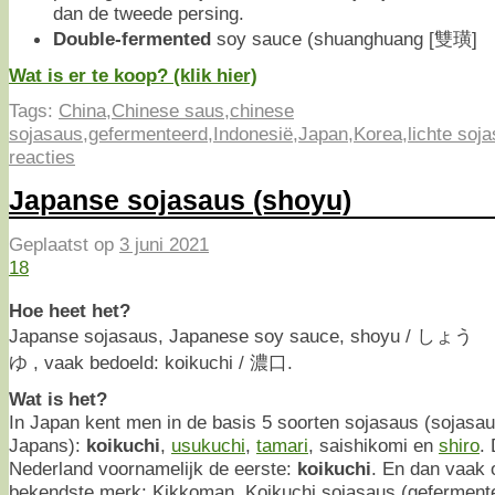
dan de tweede persing.
Double-fermented
soy sauce (shuanghuang [雙璜]
Wat is er te koop? (klik hier)
Tags:
China
,
Chinese saus
,
chinese
sojasaus
,
gefermenteerd
,
Indonesië
,
Japan
,
Korea
,
lichte soj
reacties
Japanse sojasaus (shoyu)
Geplaatst op
3 juni 2021
18
Hoe heet het?
Japanse sojasaus, Japanese soy sauce, shoyu / しょう
ゆ , vaak bedoeld: koikuchi / 濃口.
Wat is het?
In Japan kent men in de basis 5 soorten sojasaus (sojasau
Japans):
koikuchi
,
usukuchi
,
tamari
, saishikomi en
shiro
.
Nederland voornamelijk de eerste:
koikuchi
. En dan vaak 
bekendste merk: Kikkoman. Koikuchi sojasaus (geferment