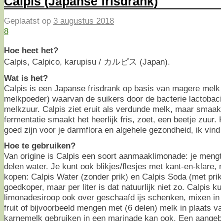
Calpis (Japanse frisdrank)
Geplaatst op
3 augustus 2018
8
Hoe heet het?
Calpis, Calpico, karupisu / カルピス (Japan).
Wat is het?
Calpis is een Japanse frisdrank op basis van magere melk 
melkpoeder) waarvan de suikers door de bacterie lactobaci
melkzuur. Calpis ziet eruit als verdunde melk, maar smaak
fermentatie smaakt het heerlijk fris, zoet, een beetje zuur.
goed zijn voor je darmflora en algehele gezondheid, ik vin
Hoe te gebruiken?
Van origine is Calpis een soort aanmaaklimonade: je mengt
delen water. Je kunt ook blikjes/flesjes met kant-en-klare,
kopen: Calpis Water (zonder prik) en Calpis Soda (met prik).
goedkoper, maar per liter is dat natuurlijk niet zo. Calpis ku
limonadesiroop ook over geschaafd ijs schenken, mixen in 
fruit of bijvoorbeeld mengen met (6 delen) melk in plaats v
karnemelk gebruiken in een marinade kan ook. Een aangebro