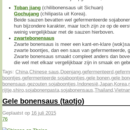
Toban jiang
(chilibonensaus uit Sichuan)
Gochujang
(chilipasta uit Korea).
Beide sauzen bevatten wel gefermenteerde sojabonen,
hun bijzondere karakter, maar toch zijn ze op de eers
weinig vergelijkbaar met de sauzen hierboven.
zwartebonensaus
Zwarte bonensaus is meer een kant-en-klare (wok)s
zwarte boontjes, dan een saus van gefermenteerde, 
Zwarte bonensaus smaakt compleet anders dan bov
die wel met elkaar vergelijkbaar zijn in smaak en gebr
Tags:
China
,
Chinese saus
,
Doenjang
,
gefermenteerd
,
geferm
boontjes
,
gefermenteerde sojaboontjes
,
gele bonen
,
gele bo
bonensaus
,
gezouten sojaboontjes
,
Indonesië
,
Japan
,
Korea
,
rijtje
,
shiro
,
sojabonenpasta
,
sojabonensaus
,
Thailand
,
Vietna
Gele bonensaus (taotjo)
Geplaatst op
16 juli 2015
76