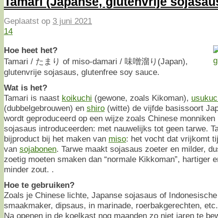
Tamari (Japanse, glutenvrije sojasau
Geplaatst op
3 juni 2021
14
Hoe heet het?
Tamari / たまり of miso-damari / 味噌溜り(Japan),
glutenvrije sojasaus, glutenfree soy sauce.
Wat is het?
Tamari is naast
koikuchi
(gewone, zoals Kikoman),
usukuc
(dubbelgebrouwen) en
shiro
(witte) de vijfde basissoort J
wordt geproduceerd op een wijze zoals Chinese monniken 
sojasaus introduceerden: met nauwelijks tot geen tarwe. Ta
bijproduct bij het maken van
miso
: het vocht dat vrijkomt 
van
sojabonen
. Tarwe maakt sojasaus zoeter en milder, d
zoetig moeten smaken dan “normale Kikkoman”, hartiger e
minder zout. .
Hoe te gebruiken?
Zoals je Chinese lichte, Japanse sojasaus of Indonesische 
smaakmaker, dipsaus, in marinade, roerbakgerechten, etc.
Na openen in de koelkast nog maanden zo niet jaren te be