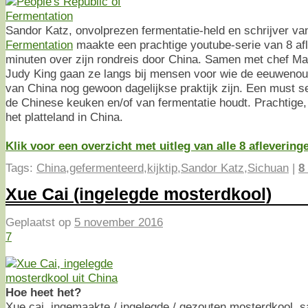
Sandor Katz, onvolprezen fermentatie-held en schrijver v
Fermentation
maakte een prachtige youtube-serie van 8 af
minuten over zijn rondreis door China. Samen met chef M
Judy King gaan ze langs bij mensen voor wie de eeuwenou
van China nog gewoon dagelijkse praktijk zijn. Een must s
de Chinese keuken en/of van fermentatie houdt. Prachtige,
het platteland in China.
Klik voor een overzicht met uitleg van alle 8 afleverin
Tags:
China
,
gefermenteerd
,
kijktip
,
Sandor Katz
,
Sichuan
|
8
Xue Cai (ingelegde mosterdkool)
Geplaatst op
5 november 2016
7
Hoe heet het?
Xue cai, ingemaakte / ingelegde / gezouten mosterdkool, sal