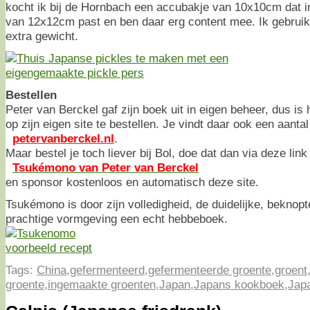
kocht ik bij de Hornbach een accubakje van 10x10cm dat i
van 12x12cm past en ben daar erg content mee. Ik gebruik
extra gewicht.
Bestellen
Peter van Berckel gaf zijn boek uit in eigen beheer, dus is
op zijn eigen site te bestellen. Je vindt daar ook een aanta
petervanberckel.nl
.
Maar bestel je toch liever bij Bol, doe dat dan via deze link
Tsukémono van Peter van Berckel
en sponsor kostenloos en automatisch deze site.
Tsukémono is door zijn volledigheid, de duidelijke, beknop
prachtige vormgeving een echt hebbeboek.
Tags:
China
,
gefermenteerd
,
gefermenteerde groente
,
groent
groente
,
ingemaakte groenten
,
Japan
,
Japans kookboek
,
Jap