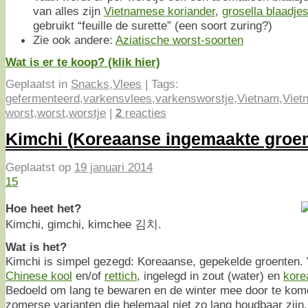
van alles zijn
Vietnamese koriander
,
grosella blaadje
gebruikt “feuille de surette” (een soort zuring?)
Zie ook andere:
Aziatische worst-soorten
Wat is er te koop? (klik hier)
Geplaatst in
Snacks
,
Vlees
|
Tags:
gefermenteerd
,
varkensvlees
,
varkensworstje
,
Vietnam
,
Viet
worst
,
worst
,
worstje
|
2
reacties
Kimchi (Koreaanse ingemaakte groen
Geplaatst op
19 januari 2014
15
Hoe heet het?
Kimchi, gimchi, kimchee 김치.
Wat is het?
Kimchi is simpel gezegd: Koreaanse, gepekelde groenten.
Chinese kool
en/of
rettich
, ingelegd in zout (water) en
kore
Bedoeld om lang te bewaren en de winter mee door te kome
zomerse varianten die helemaal niet zo lang houdbaar zij