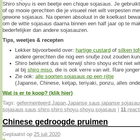
Shiro shoyu is een beetje een chique sojasaus. Je gebruikt 
of op mooie gerechten die je visueel niet wilt verpesten me
gewone sojasaus. Na openen absoluut in de koelkast bewa
om de witte sojasaus daarna binnen een half jaar op te make
bederfelijker dan andere sojasauzen.
Tips, weetjes & recepten
Lekker bijvoorbeeld over:
hartige custard
of
silken tof
andere gerechten die nog een snufje zout zouden kun
Shiro betekent dus wit terwijl shiro shoyu echt niet w
al bij
shiro miso
, die is ook verre van wit. Rare jonge
Zie ook:
alle soorten sojasaus op een rijtje
(Japanse, Chinese, ketjap, teriyaki, ponzu, alles onde
Wat is er te koop? (klik hier)
Tags:
gefermenteerd
,
Japan
,
Japanse saus
,
japanse sojasau
sojasaus
,
saus
,
shiro
,
shiro shoyu
,
shoyu
,
sojasaus
|
11
react
Chinese gedroogde pruimen
Geplaatst op
25 juli 2020