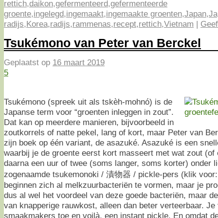
rettich
,
daikon
,
gefermenteerd
,
gefermenteerde
groente
,
ingelegd
,
ingemaakt
,
ingemaakte groenten
,
Japan
,
Ja
radijs
,
Korea
,
radijs
,
rammenas
,
recept
,
rettich
,
Vietnam
|
Geef
Tsukémono van Peter van Berckel
Geplaatst op
16 maart 2019
5
Tsukémono (spreek uit als tskèh-mohnó) is de
Japanse term voor “groenten inleggen in zout”.
Dat kan op meerdere manieren, bijvoorbeeld in
zoutkorrels of natte pekel, lang of kort, maar Peter van Be
zijn boek op één variant, de asazuké. Asazuké is een snell
waarbij je de groente eerst kort masseert met wat zout (of 
daarna een uur of twee (soms langer, soms korter) onder l
zogenaamde tsukemonoki / 漬物器 / pickle-pers (klik voor
beginnen zich al melkzuurbacteriën te vormen, maar je proe
dus al wel het voordeel van deze goede bacteriën, maar de 
van knapperige rauwkost, alleen dan beter verteerbaar. Je
smaakmakers toe en voilà, een instant pickle. En omdat de