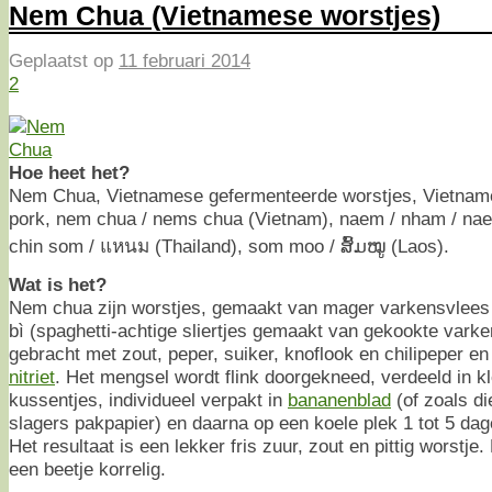
Nem Chua (Vietnamese worstjes)
Geplaatst op
11 februari 2014
2
Hoe heet het?
Nem Chua, Vietnamese gefermenteerde worstjes, Vietnam
pork, nem chua / nems chua (Vietnam), naem / nham / n
chin som / แหนม (Thailand), som moo / ສົ້ມໝູ (Laos).
Wat is het?
Nem chua zijn worstjes, gemaakt van mager varkensvlees
bì (spaghetti-achtige sliertjes gemaakt van gekookte vark
gebracht met zout, peper, suiker, knoflook en chilipeper e
nitriet
. Het mengsel wordt flink doorgekneed, verdeeld in kle
kussentjes, individueel verpakt in
bananenblad
(of zoals die
slagers pakpapier) en daarna op een koele plek 1 tot 5 dag
Het resultaat is een lekker fris zuur, zout en pittig worstje
een beetje korrelig.