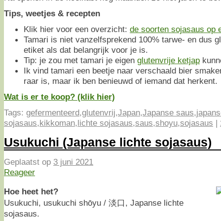
Tips, weetjes & recepten
Klik hier voor een overzicht:
de soorten sojasaus op ee
Tamari is niet vanzelfsprekend 100% tarwe- en dus glu
etiket als dat belangrijk voor je is.
Tip: je zou met tamari je eigen
glutenvrije ketjap
kunn
Ik vind tamari een beetje naar verschaald bier smaken
raar is, maar ik ben benieuwd of iemand dat herkent.
Wat is er te koop? (klik hier)
Tags:
gefermenteerd
,
glutenvrij
,
Japan
,
Japanse saus
,
japans
sojasaus
,
kikkoman
,
lichte sojasaus
,
saus
,
shoyu
,
sojasaus
|
Usukuchi (Japanse lichte sojasaus)
Geplaatst op
3 juni 2021
Reageer
Hoe heet het?
Usukuchi, usukuchi shōyu / 淡口, Japanse lichte
sojasaus.