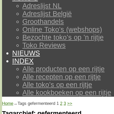
Adreslijst NL
Adreslijst België
Groothandels
Online Toko’s (webshops)
Bezochte toko’s op ’n rijtje
Toko Reviews
NIEUWS
INDEX
Alle producten op een rijtje
Alle recepten op een rijtje
Alle toko’s op een rijtje
Alle kookboeken op een rijtje
Home
→Tags
gefermenteerd
1
2
3
>>
Tagarchief:
gefermenteerd