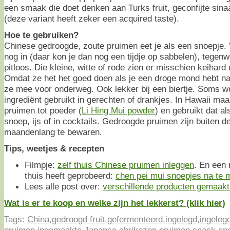
een smaak die doet denken aan Turks fruit, geconfijte sin
(deze variant heeft zeker een acquired taste).
Hoe te gebruiken?
Chinese gedroogde, zoute pruimen eet je als een snoepje. Vr
nog in (daar kon je dan nog een tijdje op sabbelen), tegenw
pitloos. Die kleine, witte of rode zien er misschien keihard u
Omdat ze het het goed doen als je een droge mond hebt na
ze mee voor onderweg. Ook lekker bij een biertje. Soms w
ingrediënt gebruikt in gerechten of drankjes. In Hawaii ma
pruimen tot poeder (
Li Hing Mui powder
) en gebruikt dat a
snoep, ijs of in cocktails. Gedroogde pruimen zijn buiten d
maandenlang te bewaren.
Tips, weetjes & recepten
Filmpje:
zelf thuis Chinese pruimen inleggen
. En een 
thuis heeft geprobeerd:
chen pei mui snoepjes na te
Lees alle post over:
verschillende producten gemaak
Wat is er te koop en welke zijn het lekkerst? (klik hier)
Tags:
China
,
gedroogd fruit
,
gefermenteerd
,
ingelegd
,
ingeleg
pruimen
,
ingemaakte Japanse abrikozen
,
pruimen
,
snack
,
sn