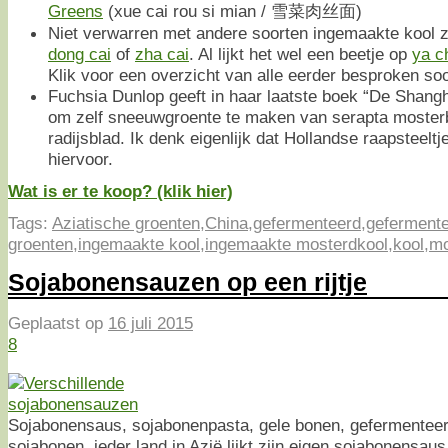
Greens
(xue cai rou si mian / 雪菜肉丝面)
Niet verwarren met andere soorten ingemaakte kool 
dong cai
of
zha cai
. Al lijkt het wel een beetje op
ya c
Klik voor een overzicht van alle eerder besproken so
Fuchsia Dunlop geeft in haar laatste boek “De Shang
om zelf sneeuwgroente te maken van serapta moster
radijsblad. Ik denk eigenlijk dat Hollandse raapsteeltj
hiervoor.
Wat is er te koop? (klik hier)
Tags:
Aziatische groenten
,
China
,
gefermenteerd
,
gefermente
groenten
,
ingemaakte kool
,
ingemaakte mosterdkool
,
kool
,
mo
Sojabonensauzen op een rijtje
Geplaatst op
16 juli 2015
8
Sojabonensaus, sojabonenpasta, gele bonen, gefermentee
sojabonen, ieder land in Azië lijkt zijn eigen sojabonensau