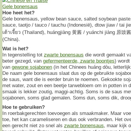
Hoe heet het?
Gele bonensaus, yellow bean sauce, salted soybean paste
sauce, taotjo / tauco / tauchu (Indonesië), dtow jiaw / tai jiew
เต้าเจี้ยว (Thailand), huángjiàng 黄酱 / yuánchi jiàng 原
(China).
Wat is het?
In tegenstelling tot
zwarte bonensaus
die wordt gemaakt v
beter gezegd, van
gefermenteerde, zwarte boontjes
) word
van
gewone sojabonen
(in het Chinees huáng dòu, letterlij
De naam gele bonensaus slaat dus op de gebruikte sojaboo
de saus, want die is eerder bruin te noemen. Gekookte s
met water, zout en een beetje tarwebloem om in potten in 
smaak is lekker zoutig, maggi-achtig. Soms is de saus met
sojabonen, soms glad gemalen. Soms dun, soms dik, droo
Hoe te gebruiken?
In roerbakgerechten toevoegen als smaakmaker. Maar voeg
toe, het kan carameliseren en dus ook verbranden. Het ove
een gerecht niet zo snel als
zwarte bonensaus
, maar kijk o