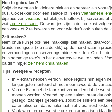
Hoe te gebruiken?
Snijd de worstjes in kleinere plakjes en serveer als vooraf
dus. Ook lekker door een salade of in een
Vietnamese lente
dipsaus van
vissaus
met plakjes knoflook bij serveren, of 
wat
zoete chilisaus
. De worstjes zijn in de koelkast volg
een week of 2 te bewaren en voor wie durft ook buiten de k
Zelf maken?
Nem chua kun je ook heel makkelijk zelf maken, daarvoor z
kruidenmengsels (zie na de klik) op de markt waarin preci
en verhoudingen conserveringsmiddelen zitten. Ook bi, de w
is in sommige toko’s in het diepvriesvak wel te vinden. Voor
oa dit filmpje:
zelf nem chua maken
Tips, weetjes & recepten
In Vietnam hebben verschillende regio’s hun eigen 
langer gefermenteerd of met meer zwoerd, de variaties 
Van de EU moet de fabrikant vermelden dat de worst
moeten worden. Vreemd, op een salami staat dat ook 
gezegd, zachtjes gebakken, zodat de suikers een bee
carameliseren, dat is helemaal niet vies. Best lekker 
Vaak wordt er per worstje ook een aromatisch blaadj