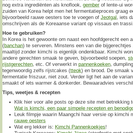
nog extra ingrediënten als knoflook,
gember
of lente-ui wo
zuiden van Korea helpt men het fermentatieproces graag e
bijvoorbeeld rauwe oesters toe te voegen of
Jeotgal
, iets 
omschrijven als de Koreaanse variant op vissaus en trassi
Hoe te gebruiken?
In Korea is het gewoonte om naast een hoofdgerecht een aa
(
banchan
) te serveren. Minstens een van die bijgerechtjes 
maaltijd zonder kimchi is eigenlijk ondenkbaar. Kimchi wor
andere gerechten smaak te geven, bijvoorbeeld soepen,
st
rijstgerechten
, etc. Of verwerkt in
pannenkoeken
, dumpling
tegenwoordig zelfs rijstcakes (
tteok
) en brood. De smaak v
fermentatie friszuur, niet zout. Verder ligt het aan de variant
smaakt of iets warmer & donkerder. Bewaaradvies verschilt 
Tips, weetjes & recepten
Klik hier voor alle posts op deze site met betrekking t
Wat is kimchi, een paar simpele recepten en benodi
Leuk filmpje waarin Maangchi haar versie op kimchi
rauwe oesters
Wat erg lekker is:
Kimchi Pannenkoekjes
!
Typisch Koreaans:
Kimchi Jjigae
(stoofpotje met spek