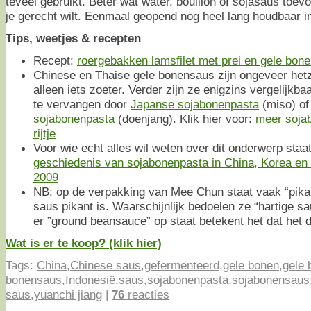
teveel gebruikt. Beter wat water, bouillon of sojasaus toev
je gerecht wilt. Eenmaal geopend nog heel lang houdbaar i
Tips, weetjes & recepten
Recept:
roergebakken lamsfilet met prei en gele bon
Chinese en Thaise gele bonensaus zijn ongeveer hetz
alleen iets zoeter. Verder zijn ze enigzins vergelijkb
te vervangen door
Japanse sojabonenpasta
(miso) o
sojabonenpasta
(doenjang). Klik hier voor:
meer soja
rijtje
Voor wie echt alles wil weten over dit onderwerp staa
geschiedenis van sojabonenpasta in China, Korea en 
2009
NB: op de verpakking van Mee Chun staat vaak “pika
saus pikant is. Waarschijnlijk bedoelen ze “hartige sa
er ”ground beansauce” op staat betekent het dat het 
Wat is er te koop? (klik hier)
Tags:
China
,
Chinese saus
,
gefermenteerd
,
gele bonen
,
gele 
bonensaus
,
Indonesië
,
saus
,
sojabonenpasta
,
sojabonensaus
saus
,
yuanchi jiang
|
76
reacties