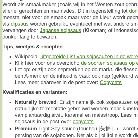
Wordt als smaakmaker (zoals wij in het Westen zout gebr
allerlei gerechten en marinades. Dit in tegenstelling tot
don
meestal niet voor de smaak maar voor de kleur wordt gebr
als
dipsaus
worden gebruikt, eventueel met wat andere s
vervangen door
Japanse sojasaus
(Kikoman) of Indonesisc
donker lang te bewaren.
Tips, weetjes & recepten
Wikipedia:
uitgebreide lijst van sojasauzen in de were
Klik hier voor ons overzicht:
de soorten sojasaus op ee
Let op: er zijn ook nepmerken op de markt, die flesse
een A-merk en de inhoud is vaak ook nep (gekleurd w
Lees meer daarover in de post over:
Copycats
Kwalificaties en varianten:
Naturally brewed
. Er zijn namelijk ook sojasauzen o
natuurlijke fermentatie gebrouwd worden maar kunstm
van plantaardig eiwit, karamel en maisstroop. Lees 
sojasaus in de post over
copycats
.
Premium
Light Soy sauce (touchou [头抽］） wordt ve
persing van de sojabonen. Net als bij olijfolie wordt