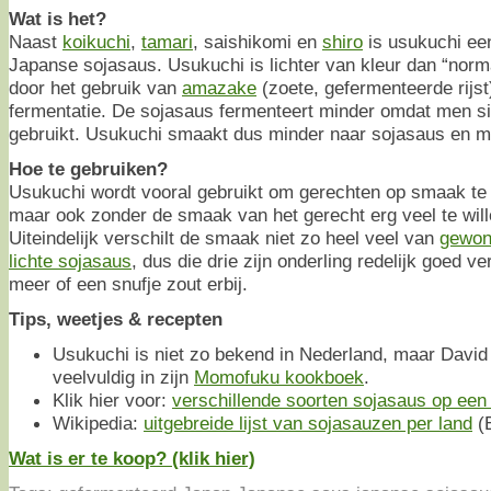
Wat is het?
Naast
koikuchi
,
tamari
, saishikomi en
shiro
is usukuchi een
Japanse sojasaus. Usukuchi is lichter van kleur dan “nor
door het gebruik van
amazake
(zoete, gefermenteerde rijst
fermentatie. De sojasaus fermenteert minder omdat men 
gebruikt. Usukuchi smaakt dus minder naar sojasaus en m
Hoe te gebruiken?
Usukuchi wordt vooral gebruikt om gerechten op smaak te 
maar ook zonder de smaak van het gerecht erg veel te wil
Uiteindelijk verschilt de smaak niet zo heel veel van
gewon
lichte sojasaus
, dus die drie zijn onderling redelijk goed v
meer of een snufje zout erbij.
Tips, weetjes & recepten
Usukuchi is niet zo bekend in Nederland, maar David
veelvuldig in zijn
Momofuku kookboek
.
Klik hier voor:
verschillende soorten sojasaus op een r
Wikipedia:
uitgebreide lijst van sojasauzen per land
(E
Wat is er te koop? (klik hier)