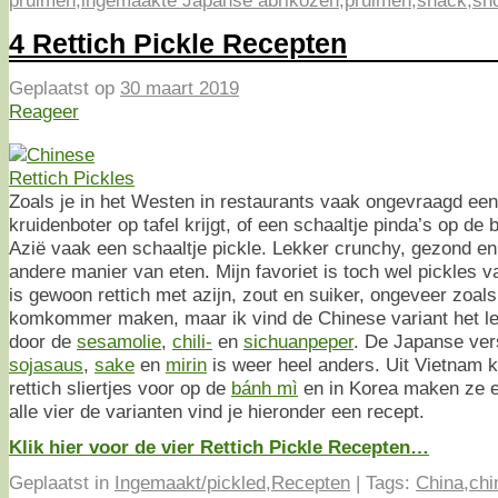
4 Rettich Pickle Recepten
Geplaatst op
30 maart 2019
Reageer
Zoals je in het Westen in restaurants vaak ongevraagd ee
kruidenboter op tafel krijgt, of een schaaltje pinda’s op de 
Azië vaak een schaaltje pickle. Lekker crunchy, gezond en j
andere manier van eten. Mijn favoriet is toch wel pickles v
is gewoon rettich met azijn, zout en suiker, ongeveer zoal
komkommer maken, maar ik vind de Chinese variant het l
door de
sesamolie
,
chili-
en
sichuanpeper
. De Japanse ve
sojasaus
,
sake
en
mirin
is weer heel anders. Uit Vietnam 
rettich sliertjes voor op de
bánh mì
en in Korea maken ze e
alle vier de varianten vind je hieronder een recept.
Klik hier voor de vier Rettich Pickle Recepten…
Geplaatst in
Ingemaakt/pickled
,
Recepten
|
Tags:
China
,
chi