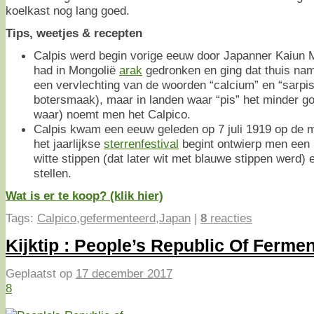
koelkast nog lang goed.
Tips, weetjes & recepten
Calpis werd begin vorige eeuw door Japanner Kaiun M
had in Mongolië
arak
gedronken en ging dat thuis na
een vervlechting van de woorden “calcium” en “sarpis
botersmaak), maar in landen waar “pis” het minder go
waar) noemt men het Calpico.
Calpis kwam een eeuw geleden op 7 juli 1919 op de m
het jaarlijkse
sterrenfestival
begint ontwierp men een
witte stippen (dat later wit met blauwe stippen werd
stellen.
Wat is er te koop? (klik hier)
Tags:
Calpico
,
gefermenteerd
,
Japan
|
8
reacties
Kijktip : People’s Republic Of Fermen
Geplaatst op
17 december 2017
8