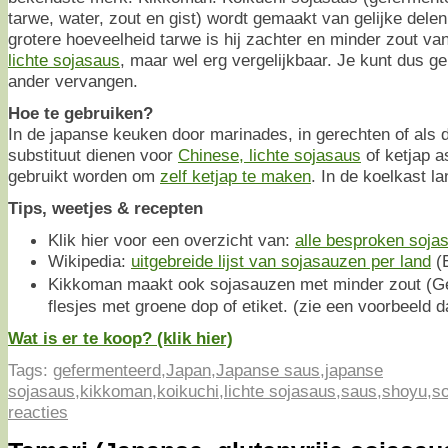
tarwe, water, zout en gist) wordt gemaakt van gelijke delen
grotere hoeveelheid tarwe is hij zachter en minder zout 
lichte sojasaus
, maar wel erg vergelijkbaar. Je kunt dus ge
ander vervangen.
Hoe te gebruiken?
In de japanse keuken door marinades, in gerechten of als 
substituut dienen voor
Chinese, lichte sojasaus
of ketjap a
gebruikt worden om
zelf ketjap te maken
. In de koelkast l
Tips, weetjes & recepten
Klik hier voor een overzicht van:
alle besproken soja
Wikipedia:
uitgebreide lijst van sojasauzen per land
(E
Kikkoman maakt ook sojasauzen met minder zout (G
flesjes met groene dop of etiket. (zie een voorbeeld d
Wat is er te koop? (klik hier)
Tags:
gefermenteerd
,
Japan
,
Japanse saus
,
japanse
sojasaus
,
kikkoman
,
koikuchi
,
lichte sojasaus
,
saus
,
shoyu
,
s
reacties