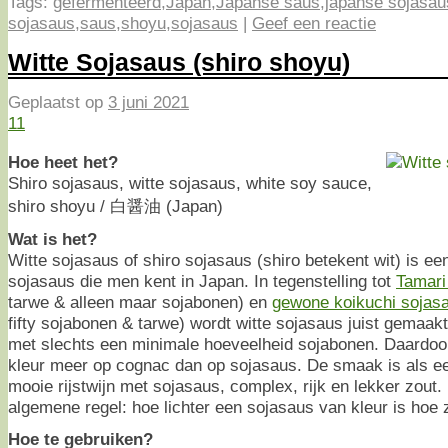
Tags:
gefermenteerd
,
Japan
,
Japanse saus
,
japanse sojasau
sojasaus
,
saus
,
shoyu
,
sojasaus
|
Geef een reactie
Witte Sojasaus (shiro shoyu)
Geplaatst op
3 juni 2021
11
Hoe heet het?
Shiro sojasaus, witte sojasaus, white soy sauce,
shiro shoyu / 白醤油 (Japan)
Wat is het?
Witte sojasaus of shiro sojasaus (shiro betekent wit) is e
sojasaus die men kent in Japan. In tegenstelling tot
Tamari
tarwe & alleen maar sojabonen) en
gewone koikuchi sojas
fifty sojabonen & tarwe) wordt witte sojasaus juist gemaak
met slechts een minimale hoeveelheid sojabonen. Daardoor 
kleur meer op cognac dan op sojasaus. De smaak is als e
mooie rijstwijn met sojasaus, complex, rijk en lekker zout. 
algemene regel: hoe lichter een sojasaus van kleur is hoe 
Hoe te gebruiken?