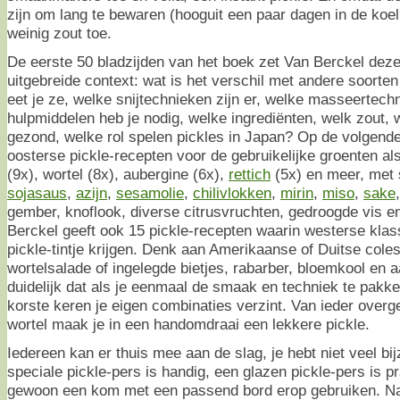
zijn om lang te bewaren (hooguit een paar dagen in de koelk
weinig zout toe.
De eerste 50 bladzijden van het boek zet Van Berckel deze 
uitgebreide context: wat is het verschil met andere soorte
eet je ze, welke snijtechnieken zijn er, welke masseertech
hulpmiddelen heb je nodig, welke ingrediënten, welk zout, 
gezond, welke rol spelen pickles in Japan? Op de volgende
oosterse pickle-recepten voor de gebruikelijke groenten a
(9x), wortel (8x), aubergine (6x),
rettich
(5x) en meer, met
sojasaus
,
azijn
,
sesamolie
,
chilivlokken
,
mirin
,
miso
,
sake
gember, knoflook, diverse citrusvruchten, gedroogde vis 
Berckel geeft ook 15 pickle-recepten waarin westerse kla
pickle-tintje krijgen. Denk aan Amerikaanse of Duitse col
wortelsalade of ingelegde bietjes, rabarber, bloemkool en
duidelijk dat als je eenmaal de smaak en techniek te pakke
korste keren je eigen combinaties verzint. Van ieder overg
wortel maak je in een handomdraai een lekkere pickle.
Iedereen kan er thuis mee aan de slag, je hebt niet veel bi
speciale pickle-pers is handig, een glazen pickle-pers is p
gewoon een kom met een passend bord erop gebruiken. N