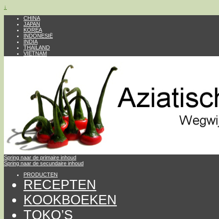
↓
CHINA
JAPAN
KOREA
INDONESIË
INDIA
THAILAND
VIETNAM
Spring naar de primaire inhoud
Spring naar de secundaire inhoud
PRODUCTEN
RECEPTEN
KOOKBOEKEN
TOKO’S