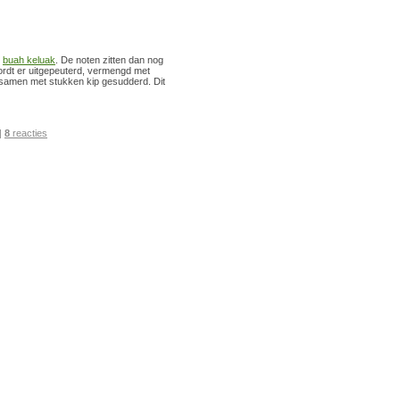
:
buah keluak
. De noten zitten dan nog
ordt er uitgepeuterd, vermengd met
 samen met stukken kip gesudderd. Dit
|
8
reacties