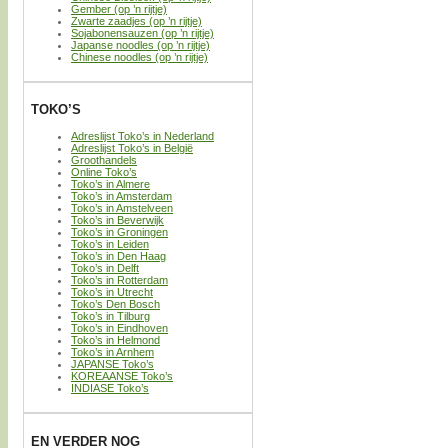
Gember (op ’n rijtje)
Zwarte zaadjes (op ’n rijtje)
Sojabonensauzen (op ’n rijtje)
Japanse noodles (op ’n rijtje)
Chinese noodles (op ’n rijtje)
TOKO’S
Adreslijst Toko’s in Nederland
Adreslijst Toko’s in België
Groothandels
Online Toko’s
Toko’s in Almere
Toko’s in Amsterdam
Toko’s in Amstelveen
Toko’s in Beverwijk
Toko’s in Groningen
Toko’s in Leiden
Toko’s in Den Haag
Toko’s in Delft
Toko’s in Rotterdam
Toko’s in Utrecht
Toko’s Den Bosch
Toko’s in Tilburg
Toko’s in Eindhoven
Toko’s in Helmond
Toko’s in Arnhem
JAPANSE Toko’s
KOREAANSE Toko’s
INDIASE Toko’s
EN VERDER NOG