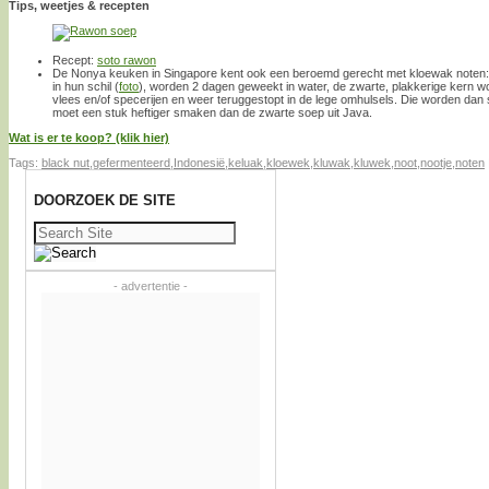
Tips, weetjes & recepten
Recept:
soto rawon
De Nonya keuken in Singapore kent ook een beroemd gerecht met kloewak noten
in hun schil (
foto
), worden 2 dagen geweekt in water, de zwarte, plakkerige kern w
vlees en/of specerijen en weer teruggestopt in de lege omhulsels. Die worden dan
moet een stuk heftiger smaken dan de zwarte soep uit Java.
Wat is er te koop? (klik hier)
Tags:
black nut
,
gefermenteerd
,
Indonesië
,
keluak
,
kloewek
,
kluwak
,
kluwek
,
noot
,
nootje
,
noten
DOORZOEK DE SITE
Zoeken
naar:
- advertentie -