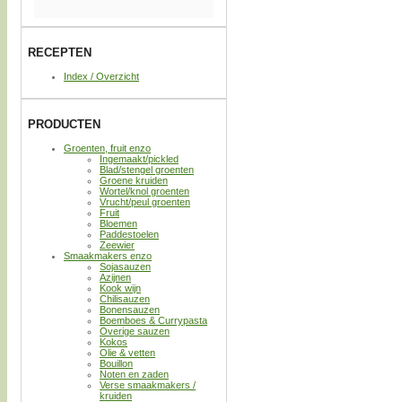
RECEPTEN
Index / Overzicht
PRODUCTEN
Groenten, fruit enzo
Ingemaakt/pickled
Blad/stengel groenten
Groene kruiden
Wortel/knol groenten
Vrucht/peul groenten
Fruit
Bloemen
Paddestoelen
Zeewier
Smaakmakers enzo
Sojasauzen
Azijnen
Kook wijn
Chilisauzen
Bonensauzen
Boemboes & Currypasta
Overige sauzen
Kokos
Olie & vetten
Bouillon
Noten en zaden
Verse smaakmakers /
kruiden