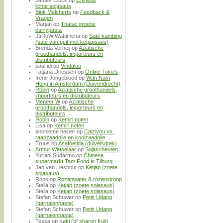
lichte sojasaus
Bink Melcherts
op
Feedback &
Vragen
Marjan
op
Thaise groene
currypasta
JaRoW Wattimena
op
Saté kambing
(saté van geit met ketjapsaus)
Brenda Verheij
op
Aziatische
groothandels, importeurs en
distributeurs
paul idi
op
Vindaloo
Tatjana Driessen
op
Online Toko’s
Irene Jongebloed
op
Wah Nam
Hong in Amsterdam (Duivendrecht)
Robin
op
Aziatische groothandels,
importeurs en distributeurs
Meneer W
op
Aziatische
groothandels, importeurs en
distributeurs
Robin
op
Kemiri noten
Lisa
op
Kemiri noten
anonieme helper
op
Caiziyou vs.
raapzaadolie en koolzaadolie
Truus
op
Asafoetida (duivelsdrek)
Arthur Wetselaar
op
Sojascheuten
Yuriani Sudarmo
op
Chinese
supermarkt Tam Food in Tilburg
Jan van Lieshout
op
Ketjap (zoete
sojasaus)
Roos
op
Rozenwater & rozensiroop
Stella
op
Ketjap (zoete sojasaus)
Stella
op
Ketjap (zoete sojasaus)
Stefan Schuwer
op
Petis Udang
(garnalenpasta)
Stefan Schuwer
op
Petis Udang
(garnalenpasta)
Tessa
op
Kaki (of sharon fruit)