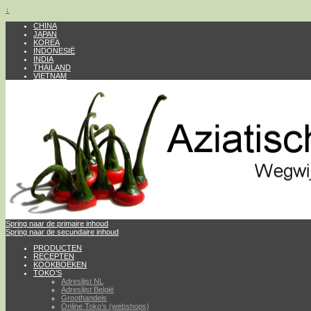
↓
CHINA
JAPAN
KOREA
INDONESIË
INDIA
THAILAND
VIETNAM
Spring naar de primaire inhoud
Spring naar de secundaire inhoud
PRODUCTEN
RECEPTEN
KOOKBOEKEN
TOKO’S
Adreslijst NL
Adreslijst België
Groothandels
Online Toko’s (webshops)