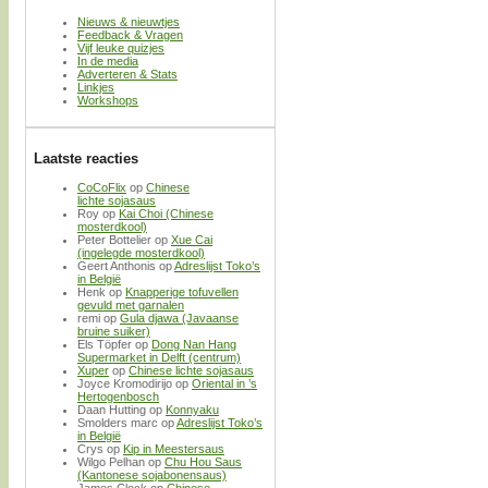
Nieuws & nieuwtjes
Feedback & Vragen
Vijf leuke quizjes
In de media
Adverteren & Stats
Linkjes
Workshops
Laatste reacties
CoCoFlix
op
Chinese
lichte sojasaus
Roy
op
Kai Choi (Chinese
mosterdkool)
Peter Bottelier
op
Xue Cai
(ingelegde mosterdkool)
Geert Anthonis
op
Adreslijst Toko’s
in België
Henk
op
Knapperige tofuvellen
gevuld met garnalen
remi
op
Gula djawa (Javaanse
bruine suiker)
Els Töpfer
op
Dong Nan Hang
Supermarket in Delft (centrum)
Xuper
op
Chinese lichte sojasaus
Joyce Kromodirijo
op
Oriental in ’s
Hertogenbosch
Daan Hutting
op
Konnyaku
Smolders marc
op
Adreslijst Toko’s
in België
Crys
op
Kip in Meestersaus
Wilgo Pelhan
op
Chu Hou Saus
(Kantonese sojabonensaus)
James Clock
op
Chinese