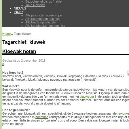
Bezochte toko’s op ’n rijtje
Toko Reviews
NIEUWS
INDEX
Alle producten op een rijtje
Alle recepten op een rijtje
Alle toko’s op een rijtje
Alle kookboeken op een rijtje
Home
→Tags
kluwek
Tagarchief:
kluwek
Kloewak noten
Geplaatst op
2 december 2011
8
Hoe heet het?
Kloewak noot, kloewaknoten, kloewek, kluwak, kepayang (Maleisië), kluwek / keluwek /
keluwak / keluak / kluak / picung / pucung / panarassan (Indonesië).
Wat is het?
Een kloewak noot is de gefermenteerde pit van de rugbybal-vormige vrucht van de pangib
die groeit in de mangroves van Indonesië, Nieuw Guinea en Maleisië. Eigenlijk is alles aan 
een ingewikkeld procédé van fermentatie weet men het
blauwzuur
in de zaden toch te elim
bittere chocola, maar smaakt zuurder, zouter en vooral bitterder. Het ziet eruit als een inge
taste, al zal dat vooral van de dosering afhangen.
Hoe te gebruiken?
Gerechten met kloewak zijn een specialiteit uit de Javaanse keuken, zogenaamde
rawon
-
worden meegemalen in
boemboe
(currypasta) of in stukjes meegebakken met een uitje of 
erbij om een tijdje te stoven tot “zwarte” curry of soep. Een zakje met kloewak noten is luch
jaren houdbaar.