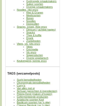
Gedroogde smaakmakers
Suiker soorten
Overige smaakmakers
Noodles, rijst enzo
Rijst & Granen
Meelsoorten
Bonen
Noodles
Deegvellen
Snacks, snoep, thee enzo
Dimsum (-achtige hapjes)
Snacks
Thee & koffie
Drank
Zoetigheden
Vlees, vis, tofu enzo
Vlees
Gevogelte
Vis enzo
Sojaproducten
Overig vegetarisch
Keukengerei, kennis enzo
TAGS (verzamelposts)
Sushi benodigdheden
Okonomiyaki benodigdheden
Curry’s
Van alles met ei
Sichuan (gerechten & ingredienten)
Peking Eend (maken of kopen)
Gefermenteerde producten
Aziatische soorten Kool
Basilicum soorten (op ’n rijtje)
Chinese Bieslook (op ’n rijtje)