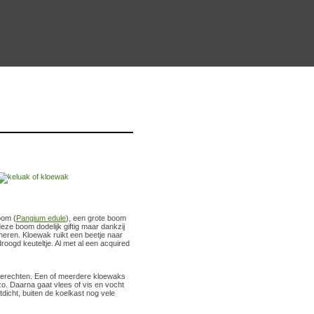
oom (
Pangium edule
), een grote boom
deze boom dodelijk giftig maar dankzij
ineren. Kloewak ruikt een beetje naar
droogd keuteltje. Al met al een acquired
gerechten. Een of meerdere kloewaks
zo. Daarna gaat vlees of vis en vocht
tdicht, buiten de koelkast nog vele