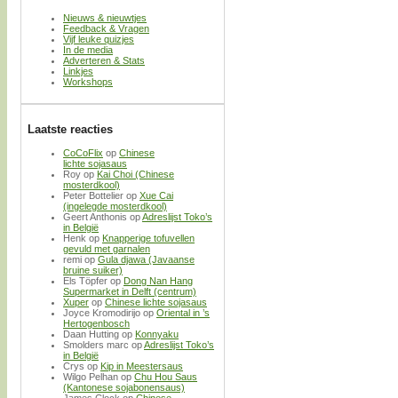
Nieuws & nieuwtjes
Feedback & Vragen
Vijf leuke quizjes
In de media
Adverteren & Stats
Linkjes
Workshops
Laatste reacties
CoCoFlix
op
Chinese
lichte sojasaus
Roy
op
Kai Choi (Chinese
mosterdkool)
Peter Bottelier
op
Xue Cai
(ingelegde mosterdkool)
Geert Anthonis
op
Adreslijst Toko’s
in België
Henk
op
Knapperige tofuvellen
gevuld met garnalen
remi
op
Gula djawa (Javaanse
bruine suiker)
Els Töpfer
op
Dong Nan Hang
Supermarket in Delft (centrum)
Xuper
op
Chinese lichte sojasaus
Joyce Kromodirijo
op
Oriental in ’s
Hertogenbosch
Daan Hutting
op
Konnyaku
Smolders marc
op
Adreslijst Toko’s
in België
Crys
op
Kip in Meestersaus
Wilgo Pelhan
op
Chu Hou Saus
(Kantonese sojabonensaus)
James Clock
op
Chinese