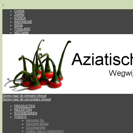
↓
CHINA
JAPAN
KOREA
INDONESIË
INDIA
THAILAND
VIETNAM
Spring naar de primaire inhoud
Spring naar de secundaire inhoud
PRODUCTEN
RECEPTEN
KOOKBOEKEN
TOKO’S
Adreslijst NL
Adreslijst België
Groothandels
Online Toko’s (webshops)