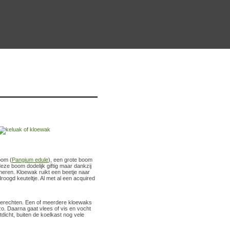
oom (
Pangium edule
), een grote boom
deze boom dodelijk giftig maar dankzij
ineren. Kloewak ruikt een beetje naar
droogd keuteltje. Al met al een acquired
gerechten. Een of meerdere kloewaks
zo. Daarna gaat vlees of vis en vocht
tdicht, buiten de koelkast nog vele