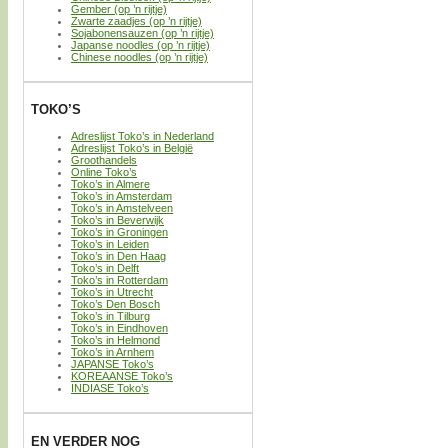
Gember (op ’n rijtje)
Zwarte zaadjes (op ’n rijtje)
Sojabonensauzen (op ’n rijtje)
Japanse noodles (op ’n rijtje)
Chinese noodles (op ’n rijtje)
TOKO’S
Adreslijst Toko’s in Nederland
Adreslijst Toko’s in België
Groothandels
Online Toko’s
Toko’s in Almere
Toko’s in Amsterdam
Toko’s in Amstelveen
Toko’s in Beverwijk
Toko’s in Groningen
Toko’s in Leiden
Toko’s in Den Haag
Toko’s in Delft
Toko’s in Rotterdam
Toko’s in Utrecht
Toko’s Den Bosch
Toko’s in Tilburg
Toko’s in Eindhoven
Toko’s in Helmond
Toko’s in Arnhem
JAPANSE Toko’s
KOREAANSE Toko’s
INDIASE Toko’s
EN VERDER NOG