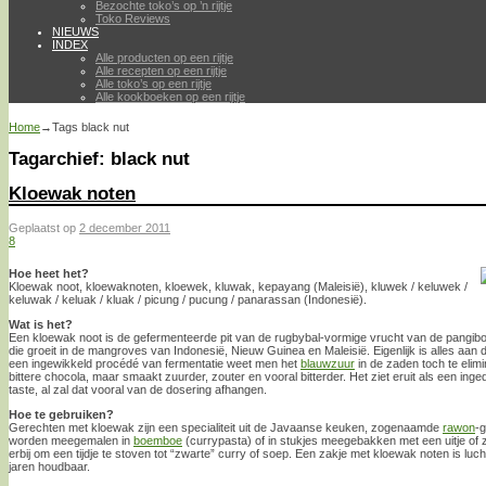
Bezochte toko’s op ’n rijtje
Toko Reviews
NIEUWS
INDEX
Alle producten op een rijtje
Alle recepten op een rijtje
Alle toko’s op een rijtje
Alle kookboeken op een rijtje
Home
→Tags
black nut
Tagarchief:
black nut
Kloewak noten
Geplaatst op
2 december 2011
8
Hoe heet het?
Kloewak noot, kloewaknoten, kloewek, kluwak, kepayang (Maleisië), kluwek / keluwek /
keluwak / keluak / kluak / picung / pucung / panarassan (Indonesië).
Wat is het?
Een kloewak noot is de gefermenteerde pit van de rugbybal-vormige vrucht van de pangib
die groeit in de mangroves van Indonesië, Nieuw Guinea en Maleisië. Eigenlijk is alles aan 
een ingewikkeld procédé van fermentatie weet men het
blauwzuur
in de zaden toch te elim
bittere chocola, maar smaakt zuurder, zouter en vooral bitterder. Het ziet eruit als een inge
taste, al zal dat vooral van de dosering afhangen.
Hoe te gebruiken?
Gerechten met kloewak zijn een specialiteit uit de Javaanse keuken, zogenaamde
rawon
-
worden meegemalen in
boemboe
(currypasta) of in stukjes meegebakken met een uitje of 
erbij om een tijdje te stoven tot “zwarte” curry of soep. Een zakje met kloewak noten is luch
jaren houdbaar.