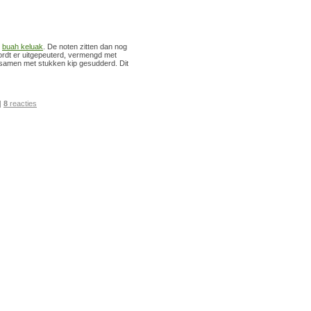
:
buah keluak
. De noten zitten dan nog
ordt er uitgepeuterd, vermengd met
 samen met stukken kip gesudderd. Dit
|
8
reacties