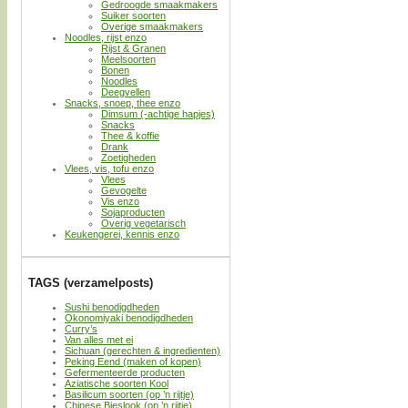
Gedroogde smaakmakers
Suiker soorten
Overige smaakmakers
Noodles, rijst enzo
Rijst & Granen
Meelsoorten
Bonen
Noodles
Deegvellen
Snacks, snoep, thee enzo
Dimsum (-achtige hapjes)
Snacks
Thee & koffie
Drank
Zoetigheden
Vlees, vis, tofu enzo
Vlees
Gevogelte
Vis enzo
Sojaproducten
Overig vegetarisch
Keukengerei, kennis enzo
TAGS (verzamelposts)
Sushi benodigdheden
Okonomiyaki benodigdheden
Curry’s
Van alles met ei
Sichuan (gerechten & ingredienten)
Peking Eend (maken of kopen)
Gefermenteerde producten
Aziatische soorten Kool
Basilicum soorten (op ’n rijtje)
Chinese Bieslook (op ’n rijtje)