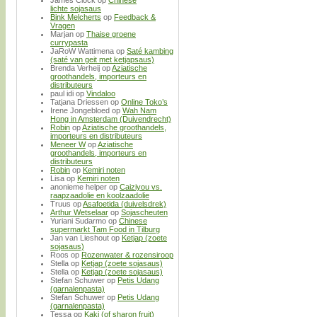
lichte sojasaus
Bink Melcherts
op
Feedback &
Vragen
Marjan
op
Thaise groene
currypasta
JaRoW Wattimena
op
Saté kambing
(saté van geit met ketjapsaus)
Brenda Verheij
op
Aziatische
groothandels, importeurs en
distributeurs
paul idi
op
Vindaloo
Tatjana Driessen
op
Online Toko’s
Irene Jongebloed
op
Wah Nam
Hong in Amsterdam (Duivendrecht)
Robin
op
Aziatische groothandels,
importeurs en distributeurs
Meneer W
op
Aziatische
groothandels, importeurs en
distributeurs
Robin
op
Kemiri noten
Lisa
op
Kemiri noten
anonieme helper
op
Caiziyou vs.
raapzaadolie en koolzaadolie
Truus
op
Asafoetida (duivelsdrek)
Arthur Wetselaar
op
Sojascheuten
Yuriani Sudarmo
op
Chinese
supermarkt Tam Food in Tilburg
Jan van Lieshout
op
Ketjap (zoete
sojasaus)
Roos
op
Rozenwater & rozensiroop
Stella
op
Ketjap (zoete sojasaus)
Stella
op
Ketjap (zoete sojasaus)
Stefan Schuwer
op
Petis Udang
(garnalenpasta)
Stefan Schuwer
op
Petis Udang
(garnalenpasta)
Tessa
op
Kaki (of sharon fruit)