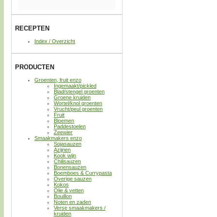
RECEPTEN
Index / Overzicht
PRODUCTEN
Groenten, fruit enzo
Ingemaakt/pickled
Blad/stengel groenten
Groene kruiden
Wortel/knol groenten
Vrucht/peul groenten
Fruit
Bloemen
Paddestoelen
Zeewier
Smaakmakers enzo
Sojasauzen
Azijnen
Kook wijn
Chilisauzen
Bonensauzen
Boemboes & Currypasta
Overige sauzen
Kokos
Olie & vetten
Bouillon
Noten en zaden
Verse smaakmakers /
kruiden