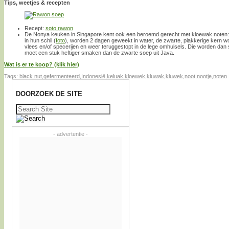
Tips, weetjes & recepten
Recept:
soto rawon
De Nonya keuken in Singapore kent ook een beroemd gerecht met kloewak noten
in hun schil (
foto
), worden 2 dagen geweekt in water, de zwarte, plakkerige kern w
vlees en/of specerijen en weer teruggestopt in de lege omhulsels. Die worden dan
moet een stuk heftiger smaken dan de zwarte soep uit Java.
Wat is er te koop? (klik hier)
Tags:
black nut
,
gefermenteerd
,
Indonesië
,
keluak
,
kloewek
,
kluwak
,
kluwek
,
noot
,
nootje
,
noten
DOORZOEK DE SITE
Zoeken
naar:
- advertentie -